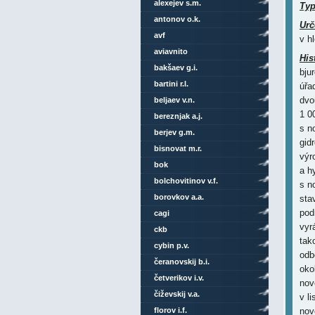
alexejev s.m.
Ty
antonov o.k.
Urč
avf
v h
aviavnito
His
bakšaev g.i.
bju
bartini r.l.
úřa
dvo
beljaev v.n.
1 0
bereznjak a.j.
s n
berjev g.m.
gid
bisnovat m.r.
výr
bok
a h
bolchovitinov v.f.
s n
borovkov a.a.
sta
pod
cagi
vyr
ckb
tak
cybin p.v.
odb
čeranovskij b.i.
oko
četverikov i.v.
nov
čiževskij v.a.
v l
florov i.f.
nov