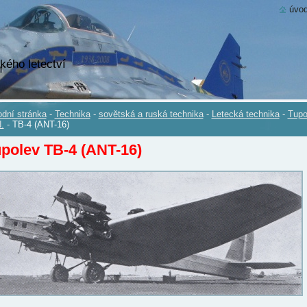
úvod
kého letectví
dní stránka
-
Technika
-
sovětská a ruská technika
-
Letecká technika
-
Tupo
.
-
TB-4 (ANT-16)
polev TB-4 (ANT-16)