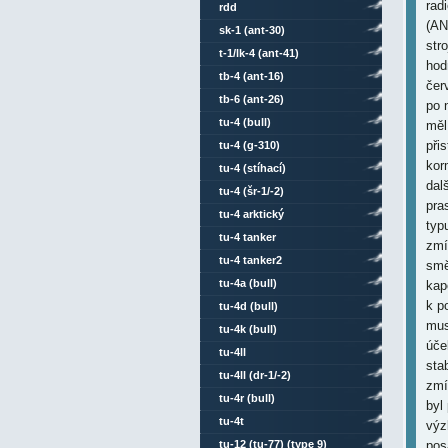
rdd
sk-1 (ant-30)
t-1/lk-4 (ant-41)
tb-4 (ant-16)
tb-6 (ant-26)
tu-4 (bull)
tu-4 (g-310)
tu-4 (stíhací)
tu-4 (šr-1/-2)
tu-4 arktický
tu-4 tanker
tu-4 tanker2
tu-4a (bull)
tu-4d (bull)
tu-4k (bull)
tu-4ll
tu-4ll (dr-1/-2)
tu-4r (bull)
tu-4t
tu-12 (tu-77) (type 9)