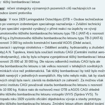
p
:
těžký bombardovací letoun
ení
:
ničení strategicky významných pozemních cílů nacházejících se
loubce území protivníka
torie
:
V roce 1929 Leningradské Ostechbjuro (OTB = Osoboe techničeskoe
ro po voennym izobretenijam specialnogo naznačenija = Zvláštní technický
d pro speciální vojenské vynálezy) v přímé reakci na úspěchy ve vývoji
umotorového těžkého bombardovacího letounu typu TB-1 (ANT-4) s nosností
00 kg a čtyřmotorového těžkého bombardovacího letounu typu TB-3 (ANT-6)
osností 3 000 kg oslovilo konstrukční kancelář AGOS (Otdel aviacii,
roaviacii i opytnogo stroitelstva = Oddělení aviatiky, hydroaviatiky a zkušební
oby) A.N. Tupoleva, která byla součástí institutu CAGI (Centrální institut aero-
ydrodynamiky), zda by byla schopna vyprojektovat těžký bombardovací letou
osností 25 000 až 30 000 kg. Dle názoru odborníků institutu CAGI byla ale
vba bombardovacího letounu s tak velkou nosností v tehdejších sovětských
mínkách více než problematická. Tak těžký bombardovací by totiž bylo mož
ábět nanejvýš v jednotlivých exemplářích. Aby toho nebylo málo, tak by stav
ových strojů byla navíc závislá na dodávkách ze zahraničí. Za možnou však
orníci institutu CAGI považovali stavbu bombardovacího letounu s nosností
lo 10 000 kg. Krátce nato do rozhovorů mezi OTB a AGOS CAGI ohledně
ého těžkého bombardovacího letounu vstoupilo UVVS (Správa VVS). To
istopadu roku 1929 vyústilo oficiální objednávkou vývoje a stavby prototypu
ého těžkého bombardovacího letounu. Zmíněný letoun přitom obdržel tovární