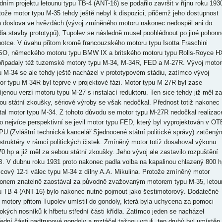
dním projektu letounu typu TB-4 (ANT-16) se podařilo završit v říjnu roku 193
tože motor typu M-35 tehdy ještě nebyl k dispozici, přičemž jeho dostupnost
a doslova ve hvězdách (vývoj zmíněného motoru nakonec nedospěl ani do
dia stavby prototypů), Tupolev se následně musel poohlédnout po jiné pohonn
notce. V úvahu přitom kromě francouzského motoru typu Isotta Fraschini
O, německého motoru typu BMW IX a britského motoru typu Rolls-Royce H
připadaly též tuzemské motory typu M-34, M-34R, FED a M-27R. Vývoj motor
u M-34 se ale tehdy ještě nacházel v prototypovém stádiu, zatímco vývoj
or typu M-34R byl teprve v projektové fázi. Motor typu M-27R byl zase
íjenou verzí motoru typu M-27 s instalací reduktoru. Ten sice tehdy již měl za
ou státní zkoušky, sériové výroby se však nedočkal. Přednost totiž nakonec
tal motor typu M-34. Z tohoto důvodu se motor typu M-27R nedočkal realizac
o nejvíce perspektivní se jevil motor typu FED, který byl vyprojektován v OT
U (Zvláštní technická kancelář Sjednocené státní politické správy) zatčený
struktéry v rámci politických čistek. Zmíněný motor totiž dosahoval výkonu
70 hp a již měl za sebou státní zkoušky. Jeho vývoj ale zastavilo rozpuštění
. V dubnu roku 1931 proto nakonec padla volba na kapalinou chlazený 800 h
licový 12-ti válec typu M-34 z dílny A.A. Mikulina. Protože zmíněný motor
onem znatelně zaostával za původně zvažovaným motorem typu M-35, letou
u TB-4 (ANT-16) bylo nakonec nutné pojmout jako šestimotorový. Dodatečné
 motory přitom Tupolev umístil do gondoly, která byla uchycena za pomoci
okých nosníků k hřbetu střední části křídla. Zatímco jeden se nacházel
řední části nadtrupové gondoly a roztáčel tažnou vrtuli, ten druhý byl umístěn