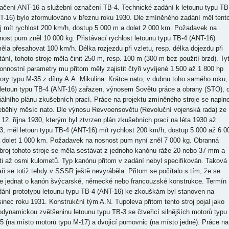
ačení ANT-16 a služební označení TB-4. Technické zadání k letounu typu TB
T-16) bylo zformulováno v březnu roku 1930. Dle zmíněného zadání měl tent
oj mít rychlost 200 km/h, dostup 5 000 m a dolet 2 000 km. Požadavek na
nost pum zněl 10 000 kg. Přistávací rychlost letounu typu TB-4 (ANT-16)
ěla přesahovat 100 km/h. Délka rozjezdu při vzletu, resp. délka dojezdu při
stání, tohoto stroje měla činit 250 m, resp. 100 m (300 m bez použití brzd). Ty
onnostní parametry mu přitom měly zajistit čtyři vyvíjené 1 500 až 1 800 hp
ory typu M-35 z dílny A.A. Mikulina. Krátce nato, v dubnu toho samého roku,
 letoun typu TB-4 (ANT-16) zařazen, výnosem Sovětu práce a obrany (STO), 
ciálního plánu zkušebních prací. Práce na projektu zmíněného stroje se napln
eběhly měsíc nato. Dle výnosu Revvoensovětu (Revoluční vojenská rada) ze
 12. října 1930, kterým byl ztvrzen plán zkušebních prací na léta 1930 až
3, měl letoun typu TB-4 (ANT-16) mít rychlost 200 km/h, dostup 5 000 až 6 0
 dolet 1 000 km. Požadavek na nosnost pum nyní zněl 7 000 kg. Obranná
broj tohoto stroje se měla sestávat z jednoho kanónu ráže 20 nebo 37 mm a
ti až osmi kulometů. Typ kanónu přitom v zadání nebyl specifikován. Taková
aň se totiž tehdy v SSSR ještě nevyráběla. Přitom se počítalo s tím, že se
e jednat o kanón švýcarské, německé nebo francouzské konstrukce. Termín
dání prototypu letounu typu TB-4 (ANT-16) ke zkouškám byl stanoven na
sinec roku 1931. Konstrukční tým A.N. Tupoleva přitom tento stroj pojal jako
odynamickou zvětšeninu letounu typu TB-3 se čtveřicí silnějších motorů typu
5 (na místo motorů typu M-17) a dvojicí pumovnic (na místo jedné). Práce na