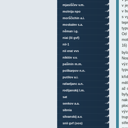
mjasiščev v.m.
v je
v b
molnija npo
s v
morščichin a.i.
tep
moskalev s.a.
typ
něman i.g.
Od 
niai (lii gvf)
mot
nii-1
16)
nii erat vvs
byl
nikitin v.v.
Nos
výz
pašinin m.m.
typ
polikarpov n.n.
kří
putilov a.i.
rafaeljanc a.n.
rodijanskij l.m.
sat
senkov a.a.
sibnia
silvanskij a.v.
snii gvf (oos)