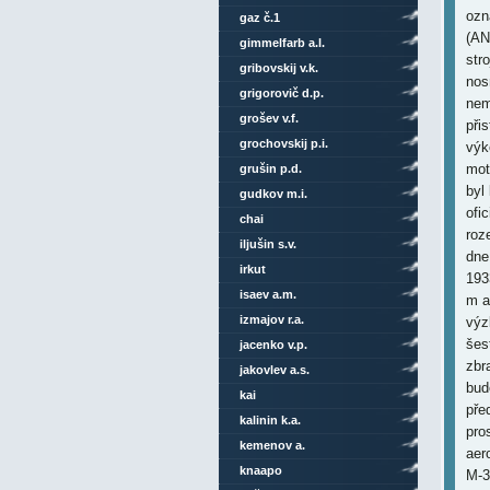
ozn
gaz č.1
(AN
gimmelfarb a.l.
str
gribovskij v.k.
nos
grigorovič d.p.
nem
grošev v.f.
při
grochovskij p.i.
výk
mot
grušin p.d.
byl
gudkov m.i.
ofi
chai
roz
iljušin s.v.
dne
irkut
193
isaev a.m.
m a
izmajov r.a.
výz
šes
jacenko v.p.
zbr
jakovlev a.s.
bud
kai
pře
kalinin k.a.
pro
kemenov a.
aer
knaapo
M-3