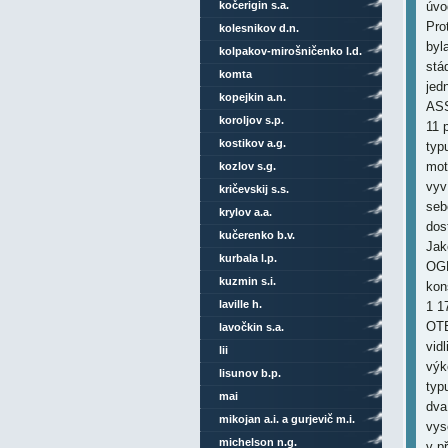
kočerigin s.a.
úvo
Pro
kolesnikov d.n.
byl
kolpakov-mirošničenko l.d.
stá
komta
jed
kopejkin a.n.
ASS
koroljov s.p.
11 
kostikov a.g.
typ
mot
kozlov s.g.
vyv
kričevskij s.s.
seb
krylov a.a.
dos
kučerenko b.v.
Jak
kurbala l.p.
OGP
kuzmin s.i.
kon
laville h.
1 1
OTB
lavočkin s.a.
vid
lii
výk
lisunov b.p.
typ
mai
dva
mikojan a.i. a gurjevič m.i.
vys
michelson n.g.
v p