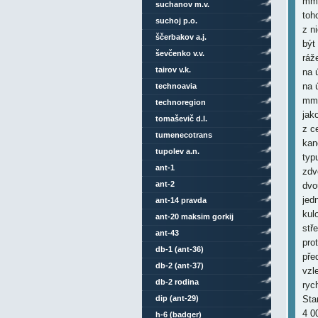
suchanov m.v.
suchoj p.o.
ščerbakov a.j.
ševčenko v.v.
tairov v.k.
technoavia
technoregion
tomaševič d.l.
tumenecotrans
tupolev a.n.
ant-1
ant-2
ant-14 pravda
ant-20 maksim gorkij
ant-43
db-1 (ant-36)
db-2 (ant-37)
db-2 rodina
dip (ant-29)
h-6 (badger)