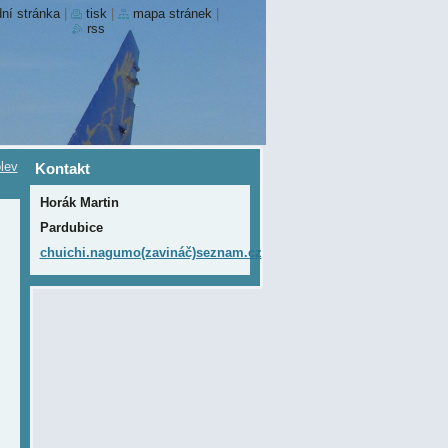
ní stránka
|
tisk
|
mapa stránek
|
rss
lev
Kontakt
Horák Martin
Pardubice
chuichi.nagumo(zavináč)seznam.cz