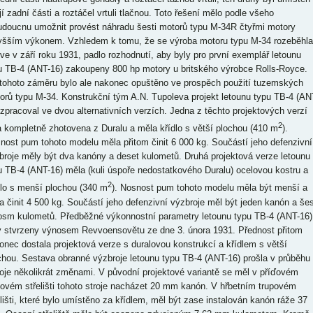
jí zadní části a roztáčel vrtuli tlačnou. Toto řešení mělo podle všeho
udoucnu umožnit provést náhradu šesti motorů typu M-34R čtyřmi motory
yšším výkonem. Vzhledem k tomu, že se výroba motoru typu M-34 rozeběhla
rve v září roku 1931, padlo rozhodnutí, aby byly pro první exemplář letounu
u TB-4 (ANT-16) zakoupeny 800 hp motory u britského výrobce Rolls-Royce.
tohoto záměru bylo ale nakonec opuštěno ve prospěch použití tuzemských
orů typu M-34. Konstrukční tým A.N. Tupoleva projekt letounu typu TB-4 (AN
 zpracoval ve dvou alternativních verzích. Jedna z těchto projektových verzí
2
a kompletně zhotovena z Duralu a měla křídlo s větší plochou (410 m
).
nost pum tohoto modelu měla přitom činit 6 000 kg. Součástí jeho defenzivní
broje měly být dva kanóny a deset kulometů. Druhá projektová verze letounu
u TB-4 (ANT-16) měla (kuli úspoře nedostatkového Duralu) ocelovou kostru a
2
dlo s menší plochou (340 m
). Nosnost pum tohoto modelu měla být menší a měla činit 4 500 kg. Součástí jeho defenzivní výzbroje měl být jeden kanón a šest až osm kulometů. Předběžné výkonnostní parametry letounu typu TB-4 (ANT-16) byly stvrzeny výnosem Revvoensovětu ze dne 3. února 1931. Přednost přitom nakonec dostala projektová verze s duralovou konstrukcí a křídlem s větší plochou. Sestava obranné výzbroje letounu typu TB-4 (ANT-16) prošla v průběhu vývoje několikrát změnami. V původní projektové variantě se měl v příďovém trupovém střelišti tohoto stroje nacházet 20 mm kanón. V hřbetním trupovém střelišti, které bylo umístěno za křídlem, měl být zase instalován kanón ráže 37 mm. Ocasní střeliště mělo být osazeno zdvojeným 7,62 mm kulometem. Kromě toho měl letoun typu TB-4 (ANT-16) být opatřen šesti křídelními střelišti. Dvě z nich měly přitom vystupovat z náběžné hrany, vně vnějšího páru motorů, a měly být osazeny zdvojenými 7,62 mm kulomety. Další dva zdvojené kulomety té samé ráže měly být instalovány ve střelištích, které měly vystupovat z odtokové hrany, na úrovni vnějšího páru motorů. Na horní ploše křídla letounu typu TB-4 (ANT-16), na úrovni předních střelišť s kulomety, se měly navíc nacházet výsuvné věže s 20 mm kanóny. V původní projektové podobě byly křídelní kulometné posty řešeny jako otevřené. V pozdější projektové podobě byly opatřeny překryty se zasklením z celuloidu. V této projektové podobě se navíc s výsuvnými křídelními kanónovými věžemi již nepočítalo. Ještě později byla obranná výzbroj letounu typu TB-4 (ANT-16) zredukována na dva 20 mm kanóny a pět 7,62 mm zdvojených kulometů. Kanóny přitom měly být instalovány, po jednom, ve dvou trupových střeleckých věžích, z nichž jedna se měla nacházet na přídi a jedna za křídlem. Naproti tomu ocasní střeliště mělo být osazeno zdvojeným kulometem. Zbylé čtyři zdvojené kulomety měly být instalovány, po jednom, ve střelištích, které se měly nacházet na náběžné a odtokové hraně křídla. U prvního prototypu letounu typu TB-4 (ANT-16) se ale s křídelními střelišti nepočítalo. Dle předběžných výpočtů měl tento stroj mít prázdnou hmotnost 10 700 kg, max. vzletovou hmotnost 31 000 kg, resp. 37 000 kg v přetížené konfiguraci, max. rychlost 208 km/h, cestovní rychlost 160 km/h, dostup 3 400 m a dolet 1 600 km. Standardní, resp. maximální náklad pum, letounu typu TB-4 (ANT-16) měl činit 4 000 kg, resp. 10 000 kg. Práce na projektu tohoto stroje probíhaly souběžně s kompletací prototypu. Díky tomu se ke dni 1. ledna 1932 podařilo takřka dokončit trup a ocasní plochy. Kromě toho bylo k tomuto dni zhotoveno křídlo a vyroben podvozek. Křídlo mělo již navíc potah, tedy vyjma náběžných hran. Tehdejší plány počítaly s předáním prototypu letounu typu TB-4 (ANT-16) ke zkouškám ke dni 1. května toho samého roku. Tomu ale zabránila nedostupnost motorů. Později, výnosem STO ze dne 4. července 1932, byl proto termín odevzdání tohoto stroje ke zkouškám posunut a 1. listopad toho samého roku. Proti tomu ale vystoupila GUAP (Hlavní správa leteckého průmyslu), neboť jako nejbližší reálný termín odevzdání prototypu letounu typu TB-4 (ANT-16) ke zkouškám považovala 1. leden 1933. Ani v tomto termínu se ale zmíněný stroj ke zkouškám předat nepodařilo. Požadované motory typu M-34 totiž do GACI dorazily teprve až v prosinci roku 1932. Aby toho nebylo málo, tak sériové exempláře této pohonné jednotky, měly znatelně odlišné rozměry a rozmístění úchytů k motorovému loži, než prototypy, na základě jejichž výkresů byly zhotoveny motorové lože a kapoty prototypu letounu typu TB-4 (ANT-16). Díky tomu byly první konstrukční sestavy tohoto stroje na moskevské Centrální letiště přepraveny až v únoru roku 1933. Protože montážní hala, uvnitř které by bylo možné kompletně sestavit tak velký letoun, jakým byl typ TB-4 (ANT-16), tehdy v Moskvě ještě nestála, finální montáž zmíněného stroje probíhala pod širým nebem v areálu Centrálního letiště. Kompletace prototypu letounu typu TB-4 (ANT-16) probíhala pomalu a zatáhla se až do července toho samého roku. Ke zkouškám byl navíc tento stroj předán bez instalace obranné výzbroje a radiogoniometru. Na místo funkční radiostanice měl prototyp letounu typu TB-4 (ANT-16) nainstalovanou pouze její maketu. I přesto byla vzletová hmotnost tohoto stroje, která činila 33 000 kg, o nějakých 2 000 kg vyšší proti projektované hodnotě Do oblak se prototyp letounu typu TB-4 (ANT-16) napoprvé vydal dne 3. července 1933, s M.M. Gromovem za volantem. Gromov přitom zmíněný stroj již po několika prvních letech hodnotil kladně. Prototyp letounu typu TB-4 (ANT-16) měl totiž dle Gromova dobrou stabilitu a ovladatelnost, stejně jako vzletové a přistávací charakteristiky. S kritikou se setkalo pouze namáhavé ovládání kormidel. Následně proto zmíněný stroj strávil téměř dva týdny na zemi. Náplní dalšího letu se mělo stát prověření stability. Předtím se ale podařilo objevit prasklinu na hlavním brzdovém válci. K dalšímu letu se proto prototyp letounu typu TB-4 (ANT-16) vydal až dne 22. července toho samého roku. V průběhu zmíněného letu se objevily problémy, které byly přičteny nadměrné kompenzaci směrového kormidla. Při letu, který byl uskutečněn dne 5. srpna, se zase utrhla kapota zadního motoru v nadtrupové gondole. Následkem toho navíc došlo k poškození tlačné vrtule. Prototyp letounu typu TB-4 (ANT-16) proto následně musel jít do opravy. Za chodu oprav navíc prošly úpravami ocasní plochy, za účelem zlepšení cestovní stability. Konkrétně byl změněn úhel nastavení stabilizátoru VOP. Současně bylo seříznuto směrové kormidlo. Kromě toho zmíněný stroj obdržel nové vrtule, což vedlo k vzrůstu rychlosti. V září roku 1933 byl prototyp letounu typu TB-4 (ANT-16) předán institutu NII VVS (Vědecko-výzkumný institut VVS), za účelem realizace státních zkoušek. Zde byl testován posádkou P.M. Stefanovského. Naplno se státní zkoušky letounu typu TB-4 (ANT-16) rozeběhly 29. dne toho samého měsíce. Výsledky státních zkoušek tohoto stroje byly ale nejednoznačné. Na jednu stranu bylo totiž konstatováno, že letoun o vzletové hmotnosti 33 t představuje velký úspěch sovětského leteckého průmyslu, na druhou stranu byl letoun typu TB-4 (ANT-16) ve stávající podobě shledán jako zcela nevhodný k zavedení do výzbroje VVS. Pilotáž prototypu tohoto stroje byla totiž dle Stefanovského poněkud náročná. Obzvláště obtížné bylo přitom s tímto strojem vzlétat a přistávat. Jedním z důvodů toho byla nízká účinnost výškovky. Protože se navíc ovládání elektromotoru, který sloužil k přestavování stabilizátoru, nacházelo pouze u druhého pilota, vzlet prototypu letounu typu TB-4 (ANT-16) se neobešel bez „dělby práce“. Kapitán přitom ovládal kormidlo a současně dával příkazy druhému pilotovi k vypínání a zapínání elektromotoru. Při obsluze tlačítek k zapínání a vypínání elektromotoru ale druhý pilot musel dát jednu ruku z volantu, který však vzhledem k tomu, že na něj byly od ovládacích ploch přenášeny značné síly, neměl šanci udržet. Z tohoto důvodu se později postupovalo tak, že kapitán obsluhoval pouze volant a druhý pilot zase pouze elektromotor. Pohyb směrovou byl ale na jednoho pilota příliš namáhavý. Při vzletu bylo navíc nutné stabilizátor přestavit hned dvakrát. Aby toho nebylo málo, tak zařízení pro jeho přestavování bylo velmi nespolehlivé. Kuli tomu navíc jeden vzlet málem skončil havárií. Tehdy totiž elektromotor, který poháněl mechanismus pro přestavování stabilizátoru, nešel vypnout. Díky tomu stabilizátor nadále pokračoval v pohybu. Následkem toho začal prototyp letounu typu TB-4 (ANT-16) zvedat „čumák“ a ztrácet rychlost. Posádka zmíněného stroje přitom tuto situaci vyřešila změnou otáček motorů a přeštípnutím drátu k elektromotoru štípačkami. Přitom se podařilo odhalit další nedostatek prototypu letounu typu TB-4 (ANT-16) v podobě špatného vzájemného spojení mezi piloty a palubním mechanikem. Zmíněný stroj se navíc při vzletu velmi neochotně odpoutával od VPD. Délka rozjezdu prototypu letounu typu TB-4 (ANT-16) při vzletu přitom činila okolo celých 800-ti m, na místo požadovaných 250-ti m. Letové zkoušky tohoto stroje ale sužovalo též chvění ocasních ploch. Při pozemních zkouškách se přitom podařilo odhalit, že se chvění ocasních ploch projevuje již při chodu křídelních motorů. Po následném nahození motorů, které se nacházely v nadtrupové gondole, se toto chvění stalo ještě více intenzivní. To přitom vyvolalo nemalé obavy ohledně pevnosti ocasních ploch. Za letu se chvění ocasních ploch projevovalo ve všech režimech při rychlostech do 170-ti km/h. Pokud motory, které se nacházely v nadtrupové gondole, běžely na plný výkon, docházelo též k chvění směrového kormidla. Další nedostatky vypluly na povrch v průběhu testů zaměřených na prověření letových charakteristik s jedním a dvěma nefunkčními motory. Vypnutí jednoho motoru v průběhu letu ve výšce 1 000 m se ještě obešlo bez problémů. Prototyp letounu typu TB-4 (ANT-16) pokračoval v ustáleném horizontálním letu. Síly přenášené na ovládací prvky v pilotní kabině od kormidel byly v normě. Poté, co ale posádka prototypu letounu typu TB-4 (ANT-16) vypnula další motor, zmíněný stroj začal ztrácet výšku. A nejen to. Pokud posádka stáhla výkon dvou motorů, které se nacházely na jedné polovině křídla, ocasní plochy prototypu letounu typu TB-4 (ANT-16) sebou začaly velmi silně škubat. Chvění ocasních ploch bylo přitom natolik silné, že vyvolalo nemalé znepokojení ze strany posádky. Následně byl proto ke zkouškám tohoto stroje u NII VVS přizván V.M. Petljakov, který v CAGI zodpovídal za vývoj těžkých letadel. Ten se pak zúčastnil jednoho ze zkušebních letů. S pilotem Stefanovským přitom Petljakov, který seděl v ocasním střelišti, komunikoval za využití provázku. Stefanovský měl přitom jeden konec zmíněného provázku přivázán k noze. Druhý konec držel v ruce Petljakov. Když Petljakov uznal, že je kmitání ocasních ploch neúnosné, tak jednoduše se zmíněným provázkem cukl. Tím dal Stefanovskému znamení, aby učinil příslušné protiopatření. Z výsledků zmíněného letu bylo vyvozeno, že je tuh