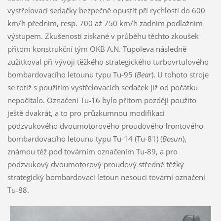
vystřelovací sedačky bezpečně opustit při rychlosti do 600
km/h předním, resp. 700 až 750 km/h zadním podlažním
výstupem. Zkušenosti získané v průběhu těchto zkoušek
přitom konstrukční tým OKB A.N. Tupoleva následně
zužitkoval při vývoji těžkého strategického turbovrtulového
bombardovacího letounu typu Tu-95 (
Bear
). U tohoto stroje
se totiž s použitím vystřelovacích sedaček již od počátku
nepočítalo. Označení Tu-16 bylo přitom později použito
ještě dvakrát, a to pro průzkumnou modifikaci
podzvukového dvoumotorového proudového frontového
bombardovacího letounu typu Tu-14 (Tu-81) (
Bosun
),
známou též pod továrním označením Tu-89, a pro
podzvukový dvoumotorový proudový středně těžký
strategický bombardovací letoun nesoucí tovární označení
Tu-88.