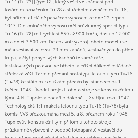
Tu-14 (Tu-73) [
Type 12
], který vešel ve známost pod
továrním označením Tu-78 a služebním označením Tu-16,
byl přitom oficiálně posvěcen výnosem ze dne 22. srpna
1947. Dle zmíněného výnosu měl průzkumný speciál typu
Tu-16 (Tu-78) mít rychlost 850 až 900 km/h, dostup 12 000
m a dolet 3 500 km. Defenzivní výzbroj tohoto modelu se
měla sestávat ze dvou 23 mm kanónů, vestavěných do přídě
trupu, a čtyř pohyblivých kanónů té samé ráže,
instalovaných po dvou ve hřbetní a břišní dálkově ovládané
střelecké věži. Termín předání prototypu letounu typu Tu-16
(Tu-78) ke státním zkouškám předán byl stanoven na 1.
květen 1948. Úvodní projekt tohoto stroje se konstrukčnímu
týmu A.N. Tupoleva podařilo dokončit již v říjnu roku 1947.
Technologická 1:1 maketa letounu typu Tu-16 (Tu-78) byla
komisí VVS přezkoumána mezi 5. a 8. březnem roku 1948.
Tupolevův konstrukční tým přitom u tohoto stroje
průzkumné vybavení v podobě fotoaparátů vestavěl do
trupu, přímo mezi přední přetlakovou kabinou posádky a