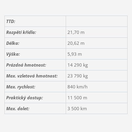
TTD:
Rozpětí křídla:
21,70 m
Délka:
20,62 m
Výška:
5,93 m
Prázdná hmotnost:
14 290 kg
Max. vzletová hmotnost:
23 790 kg
Max. rychlost:
840 km/h
Praktický dostup:
11 500 m
Max. dolet
:
3 500 km