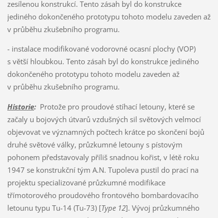
zesílenou konstrukcí. Tento zásah byl do konstrukce
jediného dokončeného prototypu tohoto modelu zaveden až
v průběhu zkušebního programu.
- instalace modifikované vodorovné ocasní plochy (VOP)
s větší hloubkou. Tento zásah byl do konstrukce jediného
dokončeného prototypu tohoto modelu zaveden až
v průběhu zkušebního programu.
Historie
:
Protože pro proudové stíhací letouny, které se
začaly u bojových útvarů vzdušných sil světových velmocí
objevovat ve významných počtech krátce po skončení bojů
druhé světové války, průzkumné letouny s pístovým
pohonem představovaly příliš snadnou kořist, v létě roku
1947 se konstrukční tým A.N. Tupoleva pustil do prací na
projektu specializované průzkumné modifikace
třímotorového proudového frontového bombardovacího
letounu typu Tu-14 (Tu-73) [
Type 12
]. Vývoj průzkumného