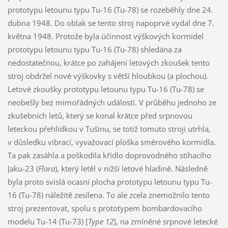
prototypu letounu typu Tu-16 (Tu-78) se rozeběhly dne 24.
dubna 1948. Do oblak se tento stroj napoprvé vydal dne 7.
května 1948. Protože byla účinnost výškových kormidel
prototypu letounu typu Tu-16 (Tu-78) shledána za
nedostatečnou, krátce po zahájení letových zkoušek tento
stroj obdržel nové výškovky s větší hloubkou (a plochou).
Letové zkoušky prototypu letounu typu Tu-16 (Tu-78) se
neobešly bez mimořádných událostí. V průběhu jednoho ze
zkušebních letů, který se konal krátce před srpnovou
leteckou přehlídkou v Tušinu, se totiž tomuto stroji utrhla,
v důsledku vibrací, vyvažovací ploška směrového kormidla.
Ta pak zasáhla a poškodila křídlo doprovodného stíhacího
Jaku-23 (
Flora
), který letěl v nižší letové hladině. Následně
byla proto svislá ocasní plocha prototypu letounu typu Tu-
16 (Tu-78) náležitě zesílena. To ale zcela znemožnilo tento
stroj prezentovat, spolu s prototypem bombardovacího
modelu Tu-14 (Tu-73) [
Type 12
], na zmíněné srpnové letecké