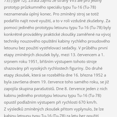
73) [
Type 12
]. Ztráta zájmu ze strany VVS ale pro jediný
prototyp průzkumného speciálu typu Tu-16 (Tu-78)
neznamenala úplný konec. Pro zmíněný stroj se totiž
podařilo najít nové využití, a to v roli vzdušné zkušebny. Za
pomoci jediného prototypu letounu typu Tu-16 (Tu-78) byly
konkrétně prováděny praktické zkoušky zaměřené na vývoj
techniky nouzového opuštění kabiny rychlého proudového
letounu bez použití vystřelovací sedačky. V průběhu první
etapy zmíněných zkoušek byly, mezi 13. červencem a 1.
srpnem roku 1951, břišním výstupem tohoto stroje
shazovány při vysokých rychlostech figuríny. Do druhé
etapy zkoušek, která se rozeběhla dne 16. března 1952 a
byla završena dnem 19. července toho samého roku, se již
zapojila skupina parašutistů. Dne 8. července jeden z nich
kabinu jediného prototypu letounu typu Tu-16 (Tu-78)
opustil podlažním výstupem při rychlosti 670 km/h.
Z výsledků zmíněných zkoušek přitom vyplynulo, že lze
kabinu letounu typu Tu-16 (Tu-78) za letu bez použití