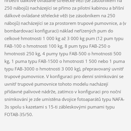
hřbetní dálkově ovládané střelecké věži (se zásobníkem na
250 nábojů) nacházející se přímo za pilotní kabinou a břišní
dálkově ovládané střelecké věži (se zásobníkem na 250
nábojů) nacházející se za prostorem trupové pumovnice, a (v
bombardovací konfiguraci) náklad neřízených pum do
celkové hmotnosti 1 000 kg až 3 000 kg pum (12 pum typu
FAB-100 o hmotnosti 100 kg, 8 pum typu FAB-250 o
hmotnosti 250 kg, 4 pumy typu FAB-500 o hmotnosti 500
kg, 1 puma typu FAB-1500 o hmotnosti 1 500 nebo 1 puma
typu FAB-3000 o hmotnosti 3 000 kg), přepravovaný uvnitř
trupové pumovnice. V konfiguraci pro denní snímkování se
uvnitř trupové pumovnice tohoto modelu nacházejí
přídavné palivové nádrže, zatímco v konfiguraci pro noční
snímkování je zde umístěna dvojice fotoaparátů typu NAFA-
3s spolu s kazetami s 15-ti zábleskovými pumami typu
FOTAB-35/50.