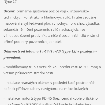
[
Type 12
]
Určení
:
primárně zjišťování pozice vojsk, inženýrsko-
technických konstrukcí a hladinových cílů, hrubé vzdušné
mapování a vyhledávaní ploch vhodných pro shoz výsadku;
sekundárně ničení pozemních cílů nacházejících se
v hloubce území protivníka a ničení pozemních cílů v rámci
přímé podpory pozemních jednotek
Odlišnosti od letounu Tu-14 (Tu-73)
[Type 12]
v pozdějším
provedení
:
- modifikovaný trup s větší délkou přední části (o 300 mm) a
větším průměrem střední části
- instalace hranatých okének v poslední řadě postranních
okének příďové kabiny navigátora na místo kulatých
- instalace motorů typu RD-45 (bezlicenční kopie britského
typu
Nene I
) a RD-500 (bezlicenční kopie britského typu