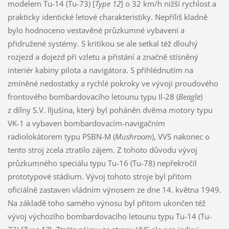
modelem Tu-14 (Tu-73) [
Type 12
] o 32 km/h nižší rychlost a
prakticky identické letové charakteristiky. Nepříliš kladně
bylo hodnoceno vestavěné průzkumné vybavení a
přidružené systémy. S kritikou se ale setkal též dlouhý
rozjezd a dojezd při vzletu a přistání a značně stísněný
interiér kabiny pilota a navigátora. S přihlédnutím na
zmíněné nedostatky a rychlé pokroky ve vývoji proudového
frontového bombardovacího letounu typu Il-28 (
Beagle
)
z dílny S.V. Iljušina, který byl poháněn dvěma motory typu
VK-1 a vybaven bombardovacím-navigačním
radiolokátorem typu PSBN-M (
Mushroom
), VVS nakonec o
tento stroj zcela ztratilo zájem. Z tohoto důvodu vývoj
průzkumného speciálu typu Tu-16 (Tu-78) nepřekročil
prototypové stádium. Vývoj tohoto stroje byl přitom
oficiálně zastaven vládním výnosem ze dne 14. května 1949.
Na základě toho samého výnosu byl přitom ukončen též
vývoj výchozího bombardovacího letounu typu Tu-14 (Tu-