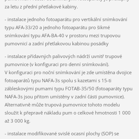
za letu z přední přetlakové kabiny.
- instalace jednoho fotoaparátu pro vertikální snímkování
typu AFA-33/20 a jednoho fotoaparátu pro šikmé
snímkování typu AFA-BA-40 v prostoru mezi trupovou
pumovnicí a zadní přetlakovou kabinou posádky
- instalace přídavných palivových nádrží uvnitř trupové
pumovnice (v konfiguraci pro denní snímkování).
V konfiguraci pro noční snímkování je zde umístěna dvojice
fotoaparátů typu NAFA-3s spolu s kazetami s 15-ti
zábleskovými pumami typu FOTAB-35/50 (fotoaparáty typu
NAFA-3s jsou přitom umístěny v zadní části pumovnice).
Alternativně může trupová pumovnice tohoto modelu
sloužit k přepravě nákladu pum o celkové hmotnosti 1 000
až 3 000 kg.
- instalace modifikované svislé ocasní plochy (SOP) se