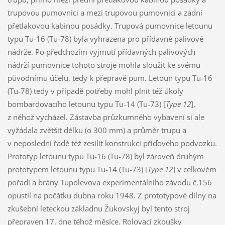
trupovou pumovnici a mezi trupovou pumovnici a zadní
přetlakovou kabinou posádky. Trupová pumovnice letounu
typu Tu-16 (Tu-78) byla vyhrazena pro přídavné palivové
nádrže. Po předchozím vyjmutí přídavných palivových
nádrží pumovnice tohoto stroje mohla sloužit ke svému
původnímu účelu, tedy k přepravě pum. Letoun typu Tu-16
(Tu-78) tedy v případě potřeby mohl plnit též úkoly
bombardovacího letounu typu Tu-14 (Tu-73) [
Type 12
],
z něhož vycházel. Zástavba průzkumného vybavení si ale
vyžádala zvětšit délku (o 300 mm) a průměr trupu a
v neposlední řadě též zesílit konstrukci příďového podvozku.
Prototyp letounu typu Tu-16 (Tu-78) byl zároveň druhým
prototypem letounu typu Tu-14 (Tu-73) [
Type 12
] v celkovém
pořadí a brány Tupolevova experimentálního závodu č.156
opustil na počátku dubna roku 1948. Z prototypové dílny na
zkušební leteckou základnu Žukovskyj byl tento stroj
přepraven 17. dne téhož měsíce. Rolovací zkoušky