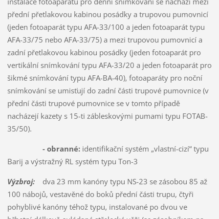
instalace fotoaparátů pro denní snímkování se nachází mezi
přední přetlakovou kabinou posádky a trupovou pumovnicí
(jeden fotoaparát typu AFA-33/100 a jeden fotoaparát typu
AFA-33/75 nebo AFA-33/75) a mezi trupovou pumovnicí a
zadní přetlakovou kabinou posádky (jeden fotoaparát pro
vertikální snímkování typu AFA-33/20 a jeden fotoaparát pro
šikmé snímkování typu AFA-BA-40), fotoaparáty pro noční
snímkování se umisťují do zadní části trupové pumovnice (v
přední části trupové pumovnice se v tomto případě
nacházejí kazety s 15-ti zábleskovými pumami typu FOTAB-
35/50).
- obranné:
identifikační systém „vlastní-cizí“ typu
Barij a výstražný RL systém typu Ton-3
Výzbroj:
dva 23 mm kanóny typu NS-23 se zásobou 85 až
100 nábojů, vestavěné do boků přední části trupu, čtyři
pohyblivé kanóny téhož typu, instalované po dvou ve