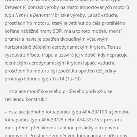
Derwent V
) domácí výroby na místo importovaných motorů
typu
Nene I
a
Derwent V
britské výroby. Lapač vzduchu
prostředního motoru, který je vetknut do čela protáhlého
kořene náběžné hrany SOP, má u tohoto modelu menší
průměr a navíc je opatřen dvoudílným výsuvným
horizontálně děleným aerodynamickým krytem. Ten se
vysouvá z hřbetu trupu a uzavírá jej v době, kdy nepracuje.
Identickým aerodynamickým krytem lapače vzduchu
prostředního motoru byl zpočátku opatřen též jediný
prototyp letounu typu Tu-14 (Tu-73).
- instalace modifikovaného příďového podvozku se
zesílenou konstrukcí
- instalace jednoho fotoaparátu typu AFA-33/100 a jednoho
fotoaparátu typu AFA-33/75 nebo AFA-33/75 v prostoru
mezi přední přetlakovou kabinou posádky a trupovou
pumovnicí. Prostor se zmíněnými fotoaparáty je přístupný