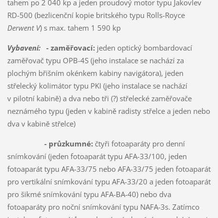
tahem po 2 040 kp a jeden proudový motor typu Jakovlev
RD-500 (bezlicenční kopie britského typu Rolls-Royce
Derwent V
) s max. tahem 1 590 kp
Vybavení:
- zaměřovací:
jeden optický bombardovací
zaměřovač typu OPB-4S (jeho instalace se nachází za
plochým břišním okénkem kabiny navigátora), jeden
střelecký kolimátor typu PKI (jeho instalace se nachází
v pilotní kabině) a dva nebo tři (?) střelecké zaměřovače
neznámého typu (jeden v kabině radisty střelce a jeden nebo
dva v kabině střelce)
- průzkumné:
čtyři fotoaparáty pro denní
snímkování (jeden fotoaparát typu AFA-33/100, jeden
fotoaparát typu AFA-33/75 nebo AFA-33/75 jeden fotoaparát
pro vertikální snímkování typu AFA-33/20 a jeden fotoaparát
pro šikmé snímkování typu AFA-BA-40) nebo dva
fotoaparáty pro noční snímkování typu NAFA-3s. Zatímco