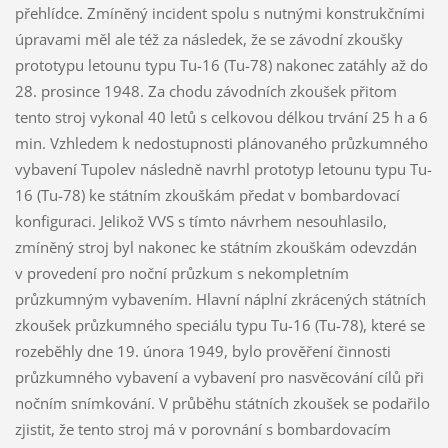
přehlídce. Zmíněný incident spolu s nutnými konstrukčními
úpravami měl ale též za následek, že se závodní zkoušky
prototypu letounu typu Tu-16 (Tu-78) nakonec zatáhly až do
28. prosince 1948. Za chodu závodních zkoušek přitom
tento stroj vykonal 40 letů s celkovou délkou trvání 25 h a 6
min. Vzhledem k nedostupnosti plánovaného průzkumného
vybavení Tupolev následně navrhl prototyp letounu typu Tu-
16 (Tu-78) ke státním zkouškám předat v bombardovací
konfiguraci. Jelikož VVS s tímto návrhem nesouhlasilo,
zmíněný stroj byl nakonec ke státním zkouškám odevzdán
v provedení pro noční průzkum s nekompletním
průzkumným vybavením. Hlavní náplní zkrácených státních
zkoušek průzkumného speciálu typu Tu-16 (Tu-78), které se
rozeběhly dne 19. února 1949, bylo prověření činnosti
průzkumného vybavení a vybavení pro nasvěcování cílů při
nočním snímkování. V průběhu státních zkoušek se podařilo
zjistit, že tento stroj má v porovnání s bombardovacím