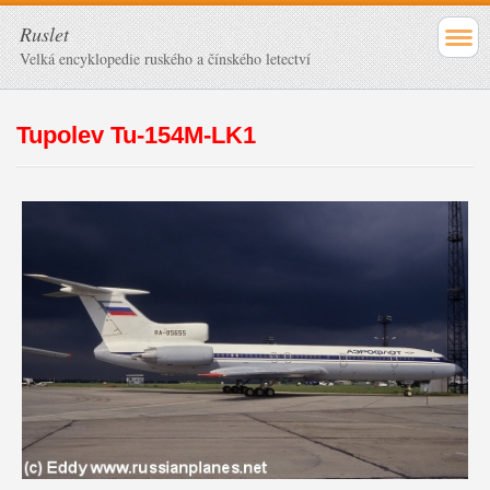
Ruslet
Velká encyklopedie ruského a čínského letectví
Tupolev Tu-154M-LK1