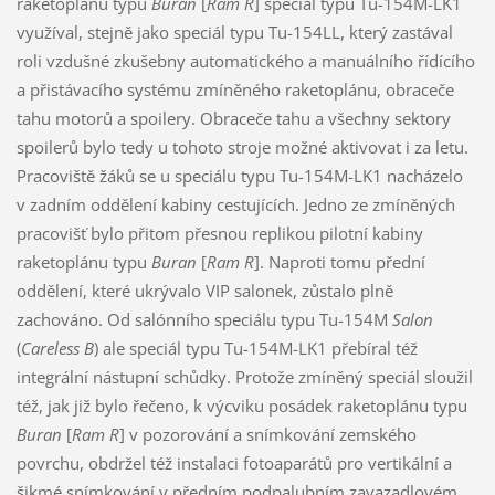
raketoplánu typu
Buran
[
Ram R
] speciál typu Tu-154M-LK1
využíval, stejně jako speciál typu Tu-154LL, který zastával
roli vzdušné zkušebny automatického a manuálního řídícího
a přistávacího systému zmíněného raketoplánu, obraceče
tahu motorů a spoilery. Obraceče tahu a všechny sektory
spoilerů bylo tedy u tohoto stroje možné aktivovat i za letu.
Pracoviště žáků se u speciálu typu Tu-154M-LK1 nacházelo
v zadním oddělení kabiny cestujících. Jedno ze zmíněných
pracovišť bylo přitom přesnou replikou pilotní kabiny
raketoplánu typu
Buran
[
Ram R
]. Naproti tomu přední
oddělení, které ukrývalo VIP salonek, zůstalo plně
zachováno. Od salónního speciálu typu Tu-154M
Salon
(
Careless B
) ale speciál typu Tu-154M-LK1 přebíral též
integrální nástupní schůdky. Protože zmíněný speciál sloužil
též, jak již bylo řečeno, k výcviku posádek raketoplánu typu
Buran
[
Ram R
] v pozorování a snímkování zemského
povrchu, obdržel též instalaci fotoaparátů pro vertikální a
šikmé snímkování v předním podpalubním zavazadlovém