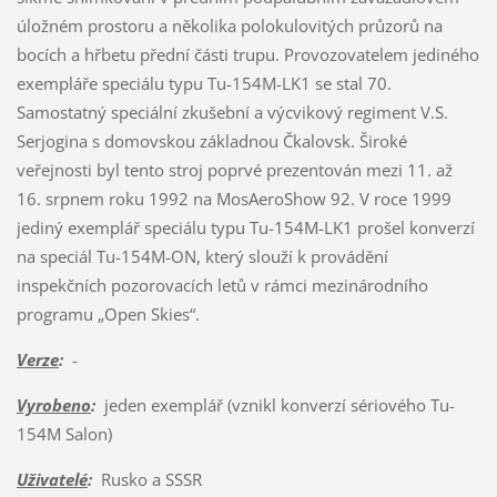
úložném prostoru a několika polokulovitých průzorů na
bocích a hřbetu přední části trupu. Provozovatelem jediného
exempláře speciálu typu Tu-154M-LK1 se stal 70.
Samostatný speciální zkušební a výcvikový regiment V.S.
Serjogina s domovskou základnou Čkalovsk. Široké
veřejnosti byl tento stroj poprvé prezentován mezi 11. až
16. srpnem roku 1992 na MosAeroShow 92. V roce 1999
jediný exemplář speciálu typu Tu-154M-LK1 prošel konverzí
na speciál Tu-154M-ON, který slouží k provádění
inspekčních pozorovacích letů v rámci mezinárodního
programu „Open Skies“.
Verze
:
-
Vyrobeno
:
jeden exemplář (vznikl konverzí sériového Tu-
154M Salon)
Uživatelé
:
Rusko a SSSR