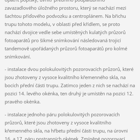
zavazadlového úložného prostoru, který se nachází mezi
šachtou příďového podvozku a centroplánem. Na břichu
trupu tohoto modelu, v oblasti před křídlem, se proto
nachází dvojice vedle sebe umístěných kulatých průzorů
fotoaparátů pro šikmé snímkování následovaná trojicí
tandemově upořádaných průzorů fotoaparátů pro kolmé
snímkování.
- instalace dvou polokulovitých pozorovacích průzorů, které
jsou zhotoveny z vysoce kvalitního křemenného skla, na
bocích přední části trupu. Zatímco jeden z nich se nachází na
pozici 14. levého okénka, ten druhý je umístěn na pozici 12.
pravého okénka.
- instalace jednoho páru polokulovitých pozorovacích
průzorů, které jsou zhotoveny z vysoce kvalitního
křemenného skla, na hřbetu přední části trupu, na úrovni
16. a 17. páru postranních okének. Zmíněné pozorovací