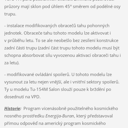
průzory mají sklon pod úhlem 45° směrem od podélné osy
trupu.
- instalace modifikovaných obracečů tahu pohonných
jednotek. Obraceče tahu tohoto modelu lze aktivovat i
v průběhu letu. To se ale neobešlo bez zesílení konstrukce
zadní části trupu (zadní část trupu tohoto modelu musí být
schopna absorbovat sílu vyvozenou aktivací obraceči tahu i
za letu).
- modifikované ovládání spoilerů. U tohoto modelu lze
vysunout za letu nejen vnější, ale i vnitřní sektory spoilerů.
Ty u modelu Tu-154M Salon slouží pouze k brždění po
dosednutí na VPD.
Historie
:
Program vícenásobně použitelného kosmického
nosného prostředku
Energija-Buran
, který představoval
přímou odpověď na americký program kosmického