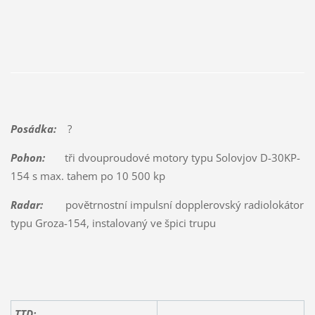
Posádka:
?
Pohon:
tři dvouproudové motory typu Solovjov D-30KP-
154 s max. tahem po 10 500 kp
Radar:
povětrnostní impulsní dopplerovský radiolokátor
typu Groza-154, instalovaný ve špici trupu
TTD: