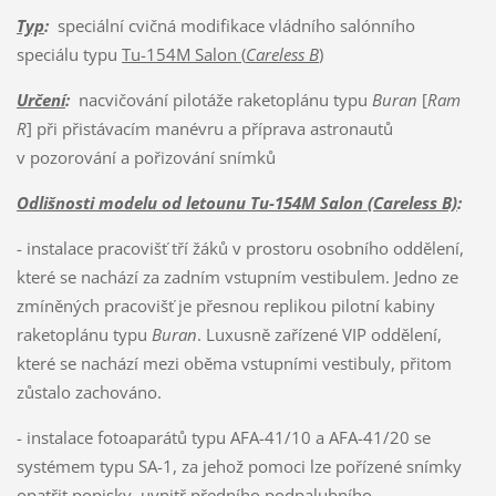
Typ
:
speciální cvičná modifikace vládního salónního
speciálu typu
Tu-154M Salon (
Careless B
)
Určení
:
nacvičování pilotáže raketoplánu typu
Buran
[
Ram
R
] při přistávacím manévru a příprava astronautů
v pozorování a pořizování snímků
Odlišnosti modelu od letounu Tu-154M Salon
(Careless B)
:
- instalace pracovišť tří žáků v prostoru osobního oddělení,
které se nachází za zadním vstupním vestibulem. Jedno ze
zmíněných pracovišť je přesnou replikou pilotní kabiny
raketoplánu typu
Buran
. Luxusně zařízené VIP oddělení,
které se nachází mezi oběma vstupními vestibuly, přitom
zůstalo zachováno.
- instalace fotoaparátů typu AFA-41/10 a AFA-41/20 se
systémem typu SA-1, za jehož pomoci lze pořízené snímky
opatřit popisky, uvnitř předního podpalubního