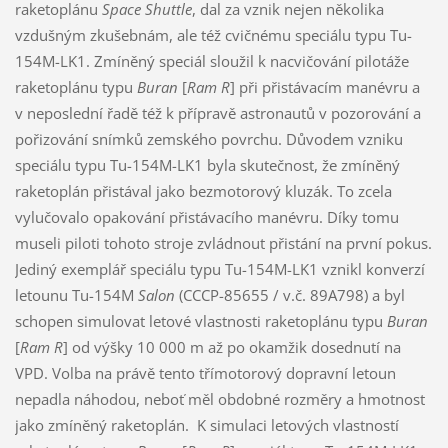
raketoplánu
Space Shuttle
, dal za vznik nejen několika
vzdušným zkušebnám, ale též cvičnému speciálu typu Tu-
154M-LK1. Zmíněný speciál sloužil k nacvičování pilotáže
raketoplánu typu
Buran
[
Ram R
] při přistávacím manévru a
v neposlední řadě též k přípravě astronautů v pozorování a
pořizování snímků zemského povrchu. Důvodem vzniku
speciálu typu Tu-154M-LK1 byla skutečnost, že zmíněný
raketoplán přistával jako bezmotorový kluzák. To zcela
vylučovalo opakování přistávacího manévru. Díky tomu
museli piloti tohoto stroje zvládnout přistání na první pokus.
Jediný exemplář speciálu typu Tu-154M-LK1 vznikl konverzí
letounu Tu-154M
Salon
(CCCP-85655 / v.č. 89A798) a byl
schopen simulovat letové vlastnosti raketoplánu typu
Buran
[
Ram R
] od výšky 10 000 m až po okamžik dosednutí na
VPD. Volba na právě tento třímotorový dopravní letoun
nepadla náhodou, neboť měl obdobné rozměry a hmotnost
jako zmíněný raketoplán. K simulaci letových vlastností