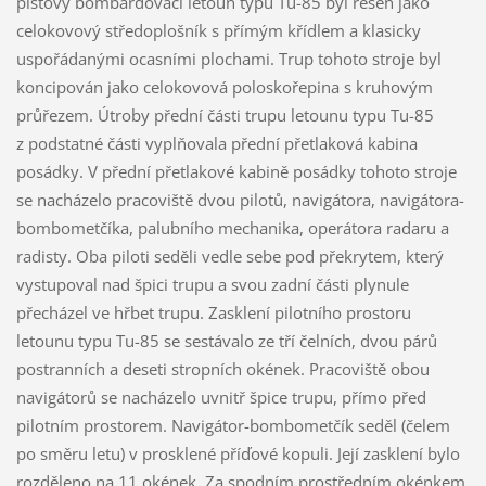
pístový bombardovací letoun typu Tu-85 byl řešen jako
celokovový středoplošník s přímým křídlem a klasicky
uspořádanými ocasními plochami. Trup tohoto stroje byl
koncipován jako celokovová poloskořepina s kruhovým
průřezem. Útroby přední části trupu letounu typu Tu-85
z podstatné části vyplňovala přední přetlaková kabina
posádky. V přední přetlakové kabině posádky tohoto stroje
se nacházelo pracoviště dvou pilotů, navigátora, navigátora-
bombometčíka, palubního mechanika, operátora radaru a
radisty. Oba piloti seděli vedle sebe pod překrytem, který
vystupoval nad špici trupu a svou zadní části plynule
přecházel ve hřbet trupu. Zasklení pilotního prostoru
letounu typu Tu-85 se sestávalo ze tří čelních, dvou párů
postranních a deseti stropních okének. Pracoviště obou
navigátorů se nacházelo uvnitř špice trupu, přímo před
pilotním prostorem. Navigátor-bombometčík seděl (čelem
po směru letu) v prosklené příďové kopuli. Její zasklení bylo
rozděleno na 11 okének. Za spodním prostředním okénkem,