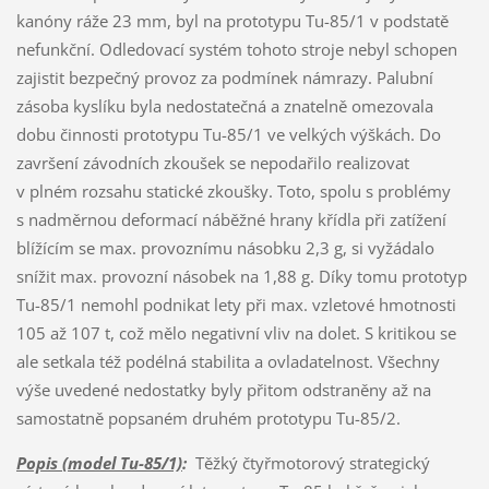
kanóny ráže 23 mm, byl na prototypu Tu-85/1 v podstatě
nefunkční. Odledovací systém tohoto stroje nebyl schopen
zajistit bezpečný provoz za podmínek námrazy. Palubní
zásoba kyslíku byla nedostatečná a znatelně omezovala
dobu činnosti prototypu Tu-85/1 ve velkých výškách. Do
završení závodních zkoušek se nepodařilo realizovat
v plném rozsahu statické zkoušky. Toto, spolu s problémy
s nadměrnou deformací náběžné hrany křídla při zatížení
blížícím se max. provoznímu násobku 2,3 g, si vyžádalo
snížit max. provozní násobek na 1,88 g. Díky tomu prototyp
Tu-85/1 nemohl podnikat lety při max. vzletové hmotnosti
105 až 107 t, což mělo negativní vliv na dolet. S kritikou se
ale setkala též podélná stabilita a ovladatelnost. Všechny
výše uvedené nedostatky byly přitom odstraněny až na
samostatně popsaném druhém prototypu Tu-85/2.
Popis (model Tu-85/1)
:
Těžký čtyřmotorový strategický