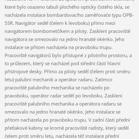
které bylo osazeno tabulí plochého opticky čistého skla, se
nacházela instalace bombardovacího zaměřovače typu OPB-
5SR. Navigátor seděl (čelem k levoboku) přímo mezi
navigátorem-bombometčíkem a piloty. Zasklení pracoviště
navigátora se omezovalo na jedno hranaté okénko. Jeho
instalace se přitom nacházela na pravoboku trupu.
Pracoviště navigátorů bylo přístupné z pilotního prostoru, a
to průlezem, který se nacházel pod střední částí hlavní
přístrojové desky. Přímo za piloty seděl (čelem proti směru
letu) palubní mechanik a operátor radaru. Zatímco
pracoviště palubního mechanika se nacházelo po
pravoboku, operátor radar seděl po levoboku. Zasklení
pracoviště palubního mechanika a operátora radaru se
omezovalo na jedno hranaté okénko. Jeho instalace se
přitom nacházela po pravoboku trupu. V zadní části přední
přetlakové kabiny se kromě pracoviště radisty, který seděl
čelem proti směru letu, nacházela též instalace přední