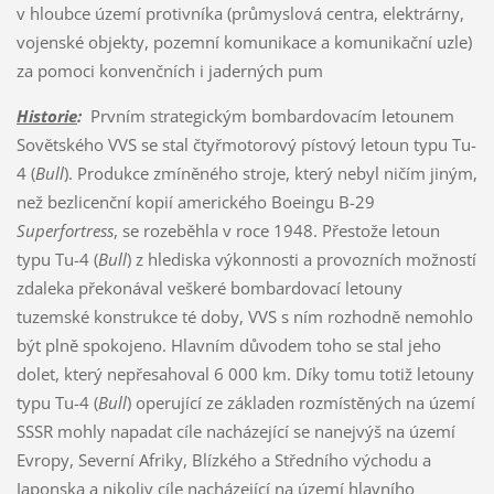
v hloubce území protivníka (průmyslová centra, elektrárny,
vojenské objekty, pozemní komunikace a komunikační uzle)
za pomoci konvenčních i jaderných pum
Historie
:
Prvním strategickým bombardovacím letounem
Sovětského VVS se stal čtyřmotorový pístový letoun typu Tu-
4 (
Bull
). Produkce zmíněného stroje, který nebyl ničím jiným,
než bezlicenční kopií amerického Boeingu B-29
Superfortress
, se rozeběhla v roce 1948. Přestože letoun
typu Tu-4 (
Bull
) z hlediska výkonnosti a provozních možností
zdaleka překonával veškeré bombardovací letouny
tuzemské konstrukce té doby, VVS s ním rozhodně nemohlo
být plně spokojeno. Hlavním důvodem toho se stal jeho
dolet, který nepřesahoval 6 000 km. Díky tomu totiž letouny
typu Tu-4 (
Bull
) operující ze základen rozmístěných na území
SSSR mohly napadat cíle nacházející se nanejvýš na území
Evropy, Severní Afriky, Blízkého a Středního východu a
Japonska a nikoliv cíle nacházející na území hlavního