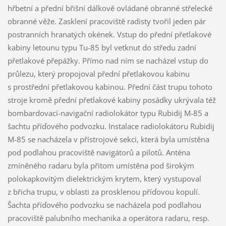
hřbetní a přední břišní dálkově ovládané obranné střelecké
obranné věže. Zasklení pracoviště radisty tvořil jeden pár
postranních hranatých okének. Vstup do přední přetlakové
kabiny letounu typu Tu-85 byl vetknut do středu zadní
přetlakové přepážky. Přímo nad ním se nacházel vstup do
průlezu, který propojoval přední přetlakovou kabinu
s prostřední přetlakovou kabinou. Přední část trupu tohoto
stroje kromě přední přetlakové kabiny posádky ukrývala též
bombardovací-navigační radiolokátor typu Rubidij M-85 a
šachtu příďového podvozku. Instalace radiolokátoru Rubidij
M-85 se nacházela v přístrojové sekci, která byla umístěna
pod podlahou pracoviště navigátorů a pilotů. Anténa
zmíněného radaru byla přitom umístěna pod širokým
polokapkovitým dielektrickým krytem, který vystupoval
z břicha trupu, v oblasti za prosklenou příďovou kopulí.
Šachta příďového podvozku se nacházela pod podlahou
pracoviště palubního mechanika a operátora radaru, resp.