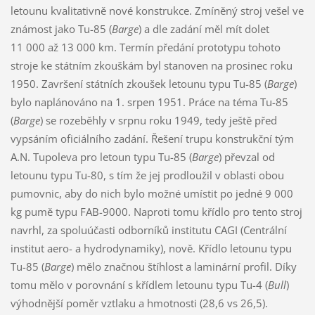
letounu kvalitativně nové konstrukce. Zmíněný stroj vešel ve
známost jako Tu-85 (
Barge
) a dle zadání měl mít dolet
11 000 až 13 000 km. Termín předání prototypu tohoto
stroje ke státním zkouškám byl stanoven na prosinec roku
1950. Završení státních zkoušek letounu typu Tu-85 (
Barge
)
bylo naplánováno na 1. srpen 1951. Práce na téma Tu-85
(
Barge
) se rozeběhly v srpnu roku 1949, tedy ještě před
vypsáním oficiálního zadání. Řešení trupu konstrukční tým
A.N. Tupoleva pro letoun typu Tu-85 (
Barge
) převzal od
letounu typu Tu-80, s tím že jej prodloužil v oblasti obou
pumovnic, aby do nich bylo možné umístit po jedné 9 000
kg pumě typu FAB-9000. Naproti tomu křídlo pro tento stroj
navrhl, za spoluúčasti odborníků institutu CAGI (Centrální
institut aero- a hydrodynamiky), nově. Křídlo letounu typu
Tu-85 (
Barge
) mělo značnou štíhlost a laminární profil. Díky
tomu mělo v porovnání s křídlem letounu typu Tu-4 (
Bull
)
výhodnější poměr vztlaku a hmotnosti (28,6 vs 26,5).