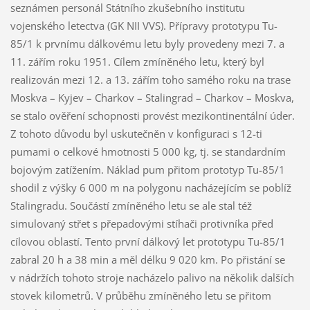
seznámen personál Státního zkušebního institutu
vojenského letectva (GK NII VVS). Přípravy prototypu Tu-
85/1 k prvnímu dálkovému letu byly provedeny mezi 7. a
11. zářím roku 1951. Cílem zmíněného letu, který byl
realizován mezi 12. a 13. zářím toho samého roku na trase
Moskva – Kyjev – Charkov – Stalingrad – Charkov – Moskva,
se stalo ověření schopnosti provést mezikontinentální úder.
Z tohoto důvodu byl uskutečněn v konfiguraci s 12-ti
pumami o celkové hmotnosti 5 000 kg, tj. se standardním
bojovým zatížením. Náklad pum přitom prototyp Tu-85/1
shodil z výšky 6 000 m na polygonu nacházejícím se poblíž
Stalingradu. Součástí zmíněného letu se ale stal též
simulovaný střet s přepadovými stíhači protivníka před
cílovou oblastí. Tento první dálkový let prototypu Tu-85/1
zabral 20 h a 38 min a měl délku 9 020 km. Po přistání se
v nádržích tohoto stroje nacházelo palivo na několik dalších
stovek kilometrů. V průběhu zmíněného letu se přitom