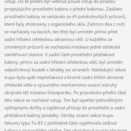
vstup. Do té přední byl vetknut pouze vstup do průlezu
propojujícího prostřední kabinu s přední kabinou. Zasklení
prostřední kabiny se sestávalo ze tří polokulovitých průzorů,
které byly zhotoveny z organického skla. Zatímco dva z nich
se nacházely na bocích, ten třetí byl umístěn přímo před
zadní hřbetní střeleckou obrannou věží. U každého ze
zmíněných průzorů se nacházela instalace jedné střelecké
zaměřovací stanice. V zadní části prostřední přetlakové
kabiny, přímo za zadní hřbetní střeleckou věží, byl umístěn
odpočinkový koutek s lehátky po stranách. Následující sekce
trupu byla opět nepřetlaková a kromě zadní břišní obranné
střelecké věže a výsuvného mechanizmu ocasní ostruhy
ukrývala též instalaci fotoaparátu. Po pravoboku přední části
této sekce se nacházel vstup. Ten byl opatřen jednodílnými
výklopnými dvířky a zajišťoval přístup do prostřední a zadní
přetlakové kabiny posádky. Útroby ocasní sekce trupu
letounu typu Tu-85 z podstatné části vyplňovala záďová
kabina s pracovištěm střelce. Ten obsluhoval ocasní obranné