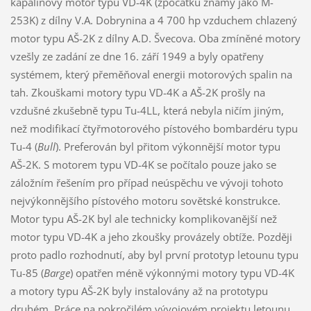
kapalinový motor typu VD-4K (zpočátku známý jako M-
253K) z dílny V.A. Dobrynina a 4 700 hp vzduchem chlazený
motor typu AŠ-2K z dílny A.D. Švecova. Oba zmíněné motory
vzešly ze zadání ze dne 16. září 1949 a byly opatřeny
systémem, který přeměňoval energii motorových spalin na
tah. Zkouškami motory typu VD-4K a AŠ-2K prošly na
vzdušné zkušebně typu Tu-4LL, která nebyla ničím jiným,
než modifikací čtyřmotorového pístového bombardéru typu
Tu-4 (
Bull
). Preferován byl přitom výkonnější motor typu
AŠ-2K. S motorem typu VD-4K se počítalo pouze jako se
záložním řešením pro případ neúspěchu ve vývoji tohoto
nejvýkonnějšího pístového motoru sovětské konstrukce.
Motor typu AŠ-2K byl ale technicky komplikovanější než
motor typu VD-4K a jeho zkoušky provázely obtíže. Později
proto padlo rozhodnutí, aby byl první prototyp letounu typu
Tu-85 (
Barge
) opatřen méně výkonnými motory typu VD-4K
a motory typu AŠ-2K byly instalovány až na prototypu
druhém. Práce na pokročilém vývojovém projektu letounu