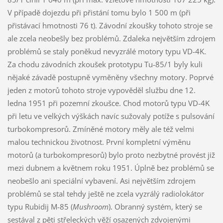
V případě dojezdu při přistání tomu bylo 1 500 m (při
přistávací hmotnosti 76 t). Závodní zkoušky tohoto stroje se
ale zcela neobešly bez problémů. Zdaleka největším zdrojem
problémů se staly poněkud nevyzrálé motory typu VD-4K.
Za chodu závodních zkoušek prototypu Tu-85/1 byly kuli
nějaké závadě postupně vyměněny všechny motory. Poprvé
jeden z motorů tohoto stroje vypověděl službu dne 12.
ledna 1951 při pozemní zkoušce. Chod motorů typu VD-4K
při letu ve velkých výškách navíc sužovaly potíže s pulsování
turbokompresorů. Zmíněné motory měly ale též velmi
malou technickou životnost. První kompletní výměnu
motorů (a turbokompresorů) bylo proto nezbytné provést již
mezi dubnem a květnem roku 1951. Úplně bez problémů se
neobešlo ani speciální vybavení. Asi největším zdrojem
problémů se stal tehdy ještě ne zcela vyzrálý radiolokátor
typu Rubidij M-85 (
Mushroom
). Obranný systém, který se
sestával z pěti střeleckých věží osazených zdvojenými