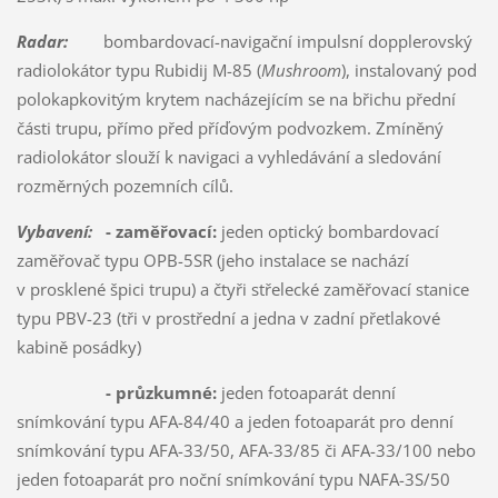
Radar:
bombardovací-navigační impulsní dopplerovský
radiolokátor typu Rubidij M-85 (
Mushroom
), instalovaný pod
polokapkovitým krytem nacházejícím se na břichu přední
části trupu, přímo před příďovým podvozkem. Zmíněný
radiolokátor slouží k navigaci a vyhledávání a sledování
rozměrných pozemních cílů.
Vybavení:
- zaměřovací:
jeden optický bombardovací
zaměřovač typu OPB-5SR (jeho instalace se nachází
v prosklené špici trupu) a čtyři střelecké zaměřovací stanice
typu PBV-23 (tři v prostřední a jedna v zadní přetlakové
kabině posádky)
- průzkumné:
jeden fotoaparát denní
snímkování typu AFA-84/40 a jeden fotoaparát pro denní
snímkování typu AFA-33/50, AFA-33/85 či AFA-33/100 nebo
jeden fotoaparát pro noční snímkování typu NAFA-3S/50