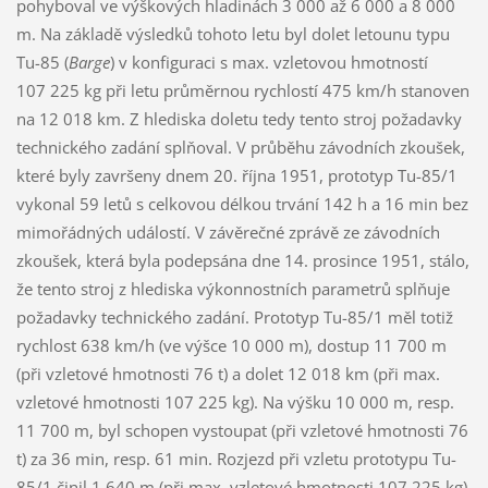
pohyboval ve výškových hladinách 3 000 až 6 000 a 8 000
m. Na základě výsledků tohoto letu byl dolet letounu typu
Tu-85 (
Barge
) v konfiguraci s max. vzletovou hmotností
107 225 kg při letu průměrnou rychlostí 475 km/h stanoven
na 12 018 km. Z hlediska doletu tedy tento stroj požadavky
technického zadání splňoval. V průběhu závodních zkoušek,
které byly završeny dnem 20. října 1951, prototyp Tu-85/1
vykonal 59 letů s celkovou délkou trvání 142 h a 16 min bez
mimořádných událostí. V závěrečné zprávě ze závodních
zkoušek, která byla podepsána dne 14. prosince 1951, stálo,
že tento stroj z hlediska výkonnostních parametrů splňuje
požadavky technického zadání. Prototyp Tu-85/1 měl totiž
rychlost 638 km/h (ve výšce 10 000 m), dostup 11 700 m
(při vzletové hmotnosti 76 t) a dolet 12 018 km (při max.
vzletové hmotnosti 107 225 kg). Na výšku 10 000 m, resp.
11 700 m, byl schopen vystoupat (při vzletové hmotnosti 76
t) za 36 min, resp. 61 min. Rozjezd při vzletu prototypu Tu-
85/1 činil 1 640 m (při max. vzletové hmotnosti 107 225 kg).