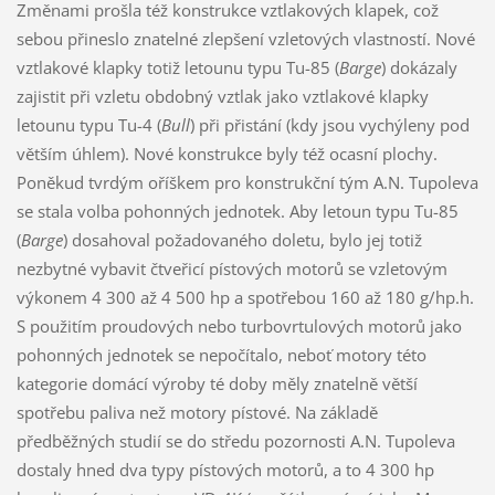
Změnami prošla též konstrukce vztlakových klapek, což
sebou přineslo znatelné zlepšení vzletových vlastností. Nové
vztlakové klapky totiž letounu typu Tu-85 (
Barge
) dokázaly
zajistit při vzletu obdobný vztlak jako vztlakové klapky
letounu typu Tu-4 (
Bull
) při přistání (kdy jsou vychýleny pod
větším úhlem). Nové konstrukce byly též ocasní plochy.
Poněkud tvrdým oříškem pro konstrukční tým A.N. Tupoleva
se stala volba pohonných jednotek. Aby letoun typu Tu-85
(
Barge
) dosahoval požadovaného doletu, bylo jej totiž
nezbytné vybavit čtveřicí pístových motorů se vzletovým
výkonem 4 300 až 4 500 hp a spotřebou 160 až 180 g/hp.h.
S použitím proudových nebo turbovrtulových motorů jako
pohonných jednotek se nepočítalo, neboť motory této
kategorie domácí výroby té doby měly znatelně větší
spotřebu paliva než motory pístové. Na základě
předběžných studií se do středu pozornosti A.N. Tupoleva
dostaly hned dva typy pístových motorů, a to 4 300 hp