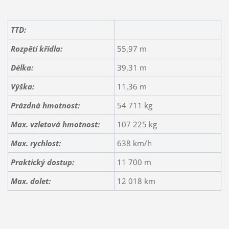
TTD:
Rozpětí křídla:
55,97 m
Délka:
39,31 m
Výška:
11,36 m
Prázdná hmotnost:
54 711 kg
Max. vzletová hmotnost:
107 225 kg
Max. rychlost:
638 km/h
Praktický dostup:
11 700 m
Max. dolet:
12 018 km