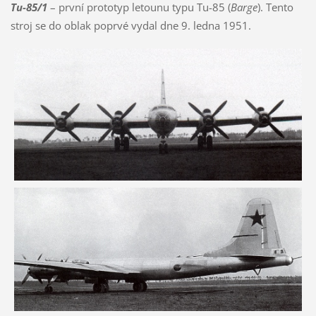
Tu-85/1
– první prototyp letounu typu Tu-85 (
Barge
). Tento
stroj se do oblak poprvé vydal dne 9. ledna 1951.