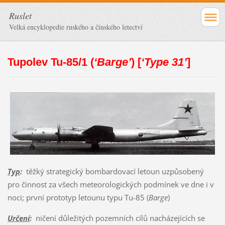
Ruslet
Velká encyklopedie ruského a čínského letectví
Tupolev Tu-85/1 (
‘Barge’
) [
‘Type 31’
]
Typ
:
těžký strategický bombardovací letoun uzpůsobený
pro činnost za všech meteorologických podmínek ve dne i v
noci; první prototyp letounu typu Tu-85 (
Barge
)
Určení
:
ničení důležitých pozemních cílů nacházejících se