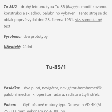
Tu-85/2
– druhý letounu typu Tu-85 (
Barge
) s modifikovanou
konstrukcí a skladbou palubního vybavení. Tento stroj se do
oblak poprvé vydal dne 28. června 1951.
viz. samostatný
text
Vyrobeno
:
dva prototypy
Uživatelé
:
žádní
Tu-85/1
Posádka:
dva piloti, navigátor, navigátor-bombometčík,
palubní mechanik, operátor radaru, radista a čtyři střelci
Pohon:
čtyři pístové motory typu Dobrynin VD-4K (M-
253K) s max. výkonem po 4 300 hp