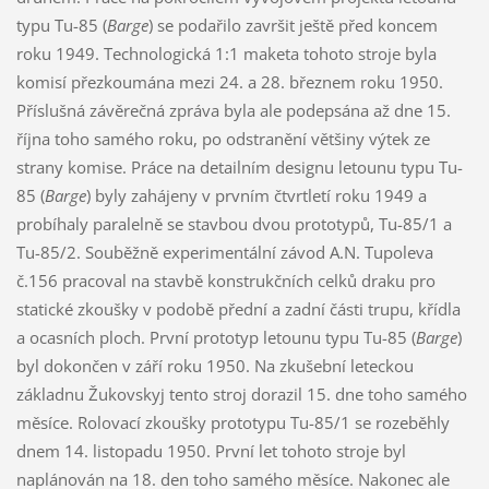
typu Tu-85 (
Barge
) se podařilo završit ještě před koncem
roku 1949. Technologická 1:1 maketa tohoto stroje byla
komisí přezkoumána mezi 24. a 28. březnem roku 1950.
Příslušná závěrečná zpráva byla ale podepsána až dne 15.
října toho samého roku, po odstranění většiny výtek ze
strany komise. Práce na detailním designu letounu typu Tu-
85 (
Barge
) byly zahájeny v prvním čtvrtletí roku 1949 a
probíhaly paralelně se stavbou dvou prototypů, Tu-85/1 a
Tu-85/2. Souběžně experimentální závod A.N. Tupoleva
č.156 pracoval na stavbě konstrukčních celků draku pro
statické zkoušky v podobě přední a zadní části trupu, křídla
a ocasních ploch. První prototyp letounu typu Tu-85 (
Barge
)
byl dokončen v září roku 1950. Na zkušební leteckou
základnu Žukovskyj tento stroj dorazil 15. dne toho samého
měsíce. Rolovací zkoušky prototypu Tu-85/1 se rozeběhly
dnem 14. listopadu 1950. První let tohoto stroje byl
naplánován na 18. den toho samého měsíce. Nakonec ale