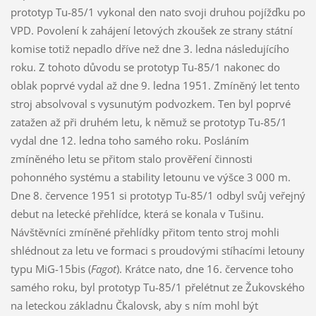
prototyp Tu-85/1 vykonal den nato svoji druhou pojížďku po
VPD. Povolení k zahájení letových zkoušek ze strany státní
komise totiž nepadlo dříve než dne 3. ledna následujícího
roku. Z tohoto důvodu se prototyp Tu-85/1 nakonec do
oblak poprvé vydal až dne 9. ledna 1951. Zmíněný let tento
stroj absolvoval s vysunutým podvozkem. Ten byl poprvé
zatažen až při druhém letu, k němuž se prototyp Tu-85/1
vydal dne 12. ledna toho samého roku. Posláním
zmíněného letu se přitom stalo prověření činnosti
pohonného systému a stability letounu ve výšce 3 000 m.
Dne 8. července 1951 si prototyp Tu-85/1 odbyl svůj veřejný
debut na letecké přehlídce, která se konala v Tušinu.
Návštěvníci zmíněné přehlídky přitom tento stroj mohli
shlédnout za letu ve formaci s proudovými stíhacími letouny
typu MiG-15bis (
Fagot
). Krátce nato, dne 16. července toho
samého roku, byl prototyp Tu-85/1 přelétnut ze Žukovského
na leteckou základnu Čkalovsk, aby s ním mohl být