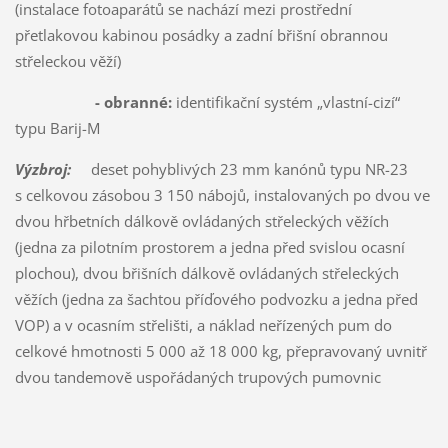
(instalace fotoaparátů se nachází mezi prostřední
přetlakovou kabinou posádky a zadní břišní obrannou
střeleckou věží)
- obranné:
identifikační systém „vlastní-cizí“
typu Barij-M
Výzbroj:
deset pohyblivých 23 mm kanónů typu NR-23
s celkovou zásobou 3 150 nábojů, instalovaných po dvou ve
dvou hřbetních dálkově ovládaných střeleckých věžích
(jedna za pilotním prostorem a jedna před svislou ocasní
plochou), dvou břišních dálkově ovládaných střeleckých
věžích (jedna za šachtou příďového podvozku a jedna před
VOP) a v ocasním střelišti, a náklad neřízených pum do
celkové hmotnosti 5 000 až 18 000 kg, přepravovaný uvnitř
dvou tandemově uspořádaných trupových pumovnic