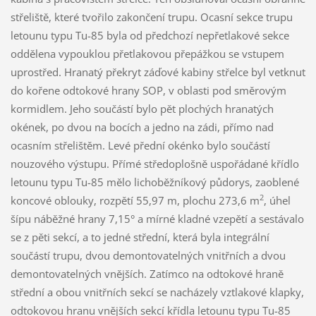
střeliště, které tvořilo zakončení trupu. Ocasní sekce trupu
letounu typu Tu-85 byla od předchozí nepřetlakové sekce
oddělena vypouklou přetlakovou přepážkou se vstupem
uprostřed. Hranatý překryt záďové kabiny střelce byl vetknut
do kořene odtokové hrany SOP, v oblasti pod směrovým
kormidlem. Jeho součástí bylo pět plochých hranatých
okének, po dvou na bocích a jedno na zádi, přímo nad
ocasním střelištěm. Levé přední okénko bylo součástí
nouzového výstupu. Přímé středoplošně uspořádané křídlo
letounu typu Tu-85 mělo lichoběžníkový půdorys, zaoblené
2
koncové oblouky, rozpětí 55,97 m, plochu 273,6 m
, úhel
šípu náběžné hrany 7,15° a mírné kladné vzepětí a sestávalo
se z pěti sekcí, a to jedné střední, která byla integrální
součástí trupu, dvou demontovatelných vnitřních a dvou
demontovatelných vnějších. Zatímco na odtokové hraně
střední a obou vnitřních sekcí se nacházely vztlakové klapky,
odtokovou hranu vnějších sekcí křídla letounu typu Tu-85