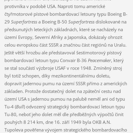
protivníka v podobě USA. Naproti tomu americké
čtyřmotorové pístové bombardovací letouny typu Boeing B-
29
Superfortress
a Boeing B-50
Superfortress
dislokované na
předsunutých leteckých základnách, které se nacházely na
území Evropy, Severní Afriky a Japonska, dokázaly ohrozit
celou evropskou část SSSR a značnou část regiónů na Uralu.
Ještě větší hrozbu ale představoval šestimotorový pístový
bombardovací letoun typu Convair B-36
Peacemaker
, který
se stal součástí výzbroje USAF v roce 1948. Zmíněný stroj
byl totiž schopen, díky mezikontinentálnímu doletu,
dopravit jadernou pumu na území SSSR přímo z amerických
základen. Protože dostatečný dolet na zpáteční cestu nad
území USA s jadernou pumou na palubě neměl ani od typu
Tu-4 (
Bull
) odvozený strategický bombardovací letoun typu
Tu-80, neboť jeho dolet měl dle předběžných výpočtů činit
pouhých 8 214 km, dne 16. září 1949 byla OKB A.N.
Tupoleva pověřena vývojem strategického bombardovacího