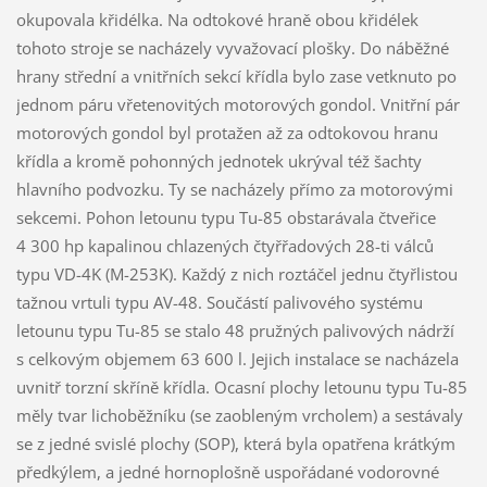
okupovala křidélka. Na odtokové hraně obou křidélek
tohoto stroje se nacházely vyvažovací plošky. Do náběžné
hrany střední a vnitřních sekcí křídla bylo zase vetknuto po
jednom páru vřetenovitých motorových gondol. Vnitřní pár
motorových gondol byl protažen až za odtokovou hranu
křídla a kromě pohonných jednotek ukrýval též šachty
hlavního podvozku. Ty se nacházely přímo za motorovými
sekcemi. Pohon letounu typu Tu-85 obstarávala čtveřice
4 300 hp kapalinou chlazených čtyřřadových 28-ti válců
typu VD-4K (M-253K). Každý z nich roztáčel jednu čtyřlistou
tažnou vrtuli typu AV-48. Součástí palivového systému
letounu typu Tu-85 se stalo 48 pružných palivových nádrží
s celkovým objemem 63 600 l. Jejich instalace se nacházela
uvnitř torzní skříně křídla. Ocasní plochy letounu typu Tu-85
měly tvar lichoběžníku (se zaobleným vrcholem) a sestávaly
se z jedné svislé plochy (SOP), která byla opatřena krátkým
předkýlem, a jedné hornoplošně uspořádané vodorovné