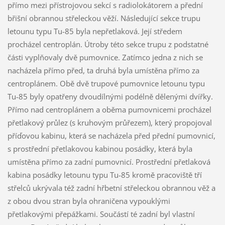
přímo mezi přístrojovou sekcí s radiolokátorem a přední
břišní obrannou střeleckou věží. Následující sekce trupu
letounu typu Tu-85 byla nepřetlaková. Její středem
procházel centroplán. Útroby této sekce trupu z podstatné
části vyplňovaly dvě pumovnice. Zatímco jedna z nich se
nacházela přímo před, ta druhá byla umístěna přímo za
centroplánem. Obě dvě trupové pumovnice letounu typu
Tu-85 byly opatřeny dvoudílnými podélně dělenými dvířky.
Přímo nad centroplánem a oběma pumovnicemi procházel
přetlakový průlez (s kruhovým průřezem), který propojoval
příďovou kabinu, která se nacházela před přední pumovnicí,
s prostřední přetlakovou kabinou posádky, která byla
umístěna přímo za zadní pumovnicí. Prostřední přetlaková
kabina posádky letounu typu Tu-85 kromě pracoviště tří
střelců ukrývala též zadní hřbetní střeleckou obrannou věž a
z obou dvou stran byla ohraničena vypouklými
přetlakovými přepážkami. Součástí té zadní byl vlastní