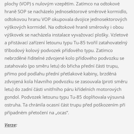
plochy (VOP) s nulovým vzepětím. Zatímco na odtokové
hraně SOP se nacházelo jednosektorové směrové kormidlo,
odtokovou hranu VOP okupovala dvojice jednosektorových
výškových kormidel. Na odtokové hraně směrovky i obou
výškovek se nacházela instalace vyvažovací plošky. Vzletové
a přistávací zařízení letounu typu Tu-85 tvořil zatahovatelný
tříbodový kolový podvozek příďového typu. Zatímco
nebrzděné řiditelné zdvojené kolo příďového podvozku se
zatahovalo (po směru letu) do břicha přední části trupu,
přímo pod podlahu přední přetlakové kabiny, brzděná
zdvojená kola hlavního podvozku se zasouvala (proti směru
letu) do zadní části vnitřního páru křídelních motorových
gondol. Podvozek letounu typu Tu-85 doplňovala výsuvná
ostruha. Ta chránila ocasní část trupu před poškozením při
případném přetočení na „ocas“.
Verze
: