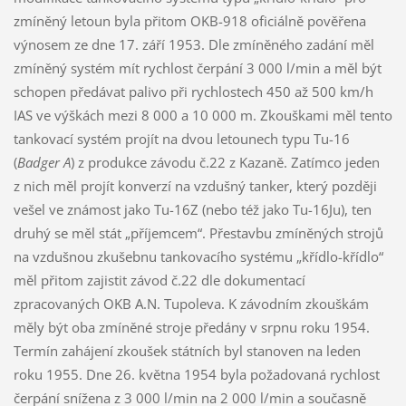
zmíněný letoun byla přitom OKB-918 oficiálně pověřena
výnosem ze dne 17. září 1953. Dle zmíněného zadání měl
zmíněný systém mít rychlost čerpání 3 000 l/min a měl být
schopen předávat palivo při rychlostech 450 až 500 km/h
IAS ve výškách mezi 8 000 a 10 000 m. Zkouškami měl tento
tankovací systém projít na dvou letounech typu Tu-16
(
Badger A
) z produkce závodu č.22 z Kazaně. Zatímco jeden
z nich měl projít konverzí na vzdušný tanker, který později
vešel ve známost jako Tu-16Z (nebo též jako Tu-16Ju), ten
druhý se měl stát „příjemcem“. Přestavbu zmíněných strojů
na vzdušnou zkušebnu tankovacího systému „křídlo-křídlo“
měl přitom zajistit závod č.22 dle dokumentací
zpracovaných OKB A.N. Tupoleva. K závodním zkouškám
měly být oba zmíněné stroje předány v srpnu roku 1954.
Termín zahájení zkoušek státních byl stanoven na leden
roku 1955. Dne 26. května 1954 byla požadovaná rychlost
čerpání snížena z 3 000 l/min na 2 000 l/min a současně