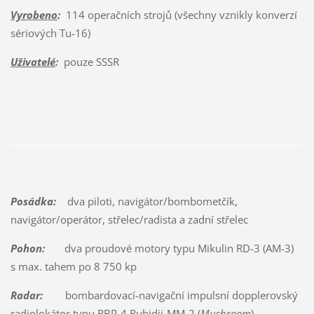
Vyrobeno
:
114 operačních strojů (všechny vznikly konverzí
sériových Tu-16)
Uživatelé
:
pouze SSSR
Posádka:
dva piloti, navigátor/bombometčík,
navigátor/operátor, střelec/radista a zadní střelec
Pohon:
dva proudové motory typu Mikulin RD-3 (AM-3)
s max. tahem po 8 750 kp
Radar:
bombardovací-navigační impulsní dopplerovský
radiolokátor typu RBP-4 Rubidij-MM-2 (
Mushroom
),