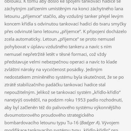
oblouku. K tomu aby došlo ke spojení tankovací hadice se
záchytným zařízením umístěným na konci záchytného lana
letounu „příjemce“ stačilo, aby vzdušný tanker přejel levým
koncem křídla s odvinutou tankovací hadicí do tvaru smyčky
přes odvinuté lano letounu „příjemce“. K připojení docházelo
zcela automaticky. Letoun „příjemce“ se proto nemusel
pohybovat v úplavu vzdušného tankeru a navíc s ním
nemusel nepřetržitě letět v těsné formaci, což vždy
představuje velmi nebezpečnou operaci a navíc to klade
zvláštní nároky na vycvičenost posádky. Jediným
nedostatkem zmíněného systému byla skutečnost, že se po
ztrátě stabilizačního padáčku tankovací hadice stal
nepoužitelným. Jelikož se tankovací systém „křídlo-křídlo“
nanejvýš osvědčil, na podzim roku 1953 padlo rozhodnutí,
aby byl začleněn též do palivového systému výkonnějšího
dvoumotorového proudového strategického
bombardovacího letounu typu Tu-16 (
Badger A
). Vývojem
modifikace tankovacího systému typu „křídlo-křídlo“ pro