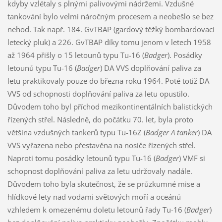
kdyby vzlétaly s plnými palivovými nádržemi. Vzdušné
tankování bylo velmi náročným procesem a neobešlo se bez
nehod. Tak např. 184. GvTBAP (gardový těžký bombardovací
letecký pluk) a 226. GvTBAP díky tomu jenom v letech 1958
až 1964 přišly o 15 letounů typu Tu-16 (
Badger
). Posádky
letounů typu Tu-16 (
Badger
) DA VVS doplňování paliva za
letu praktikovaly pouze do března roku 1964. Poté totiž DA
VVS od schopnosti doplňování paliva za letu opustilo.
Důvodem toho byl příchod mezikontinentálních balistických
řízených střel. Následně, do počátku 70. let, byla proto
většina vzdušných tankerů typu Tu-16Z (
Badger A tanker
) DA
VVS vyřazena nebo přestavěna na nosiče řízených střel.
Naproti tomu posádky letounů typu Tu-16 (
Badger
) VMF si
schopnost doplňování paliva za letu udržovaly nadále.
Důvodem toho byla skutečnost, že se průzkumné mise a
hlídkové lety nad vodami světových moří a oceánů
vzhledem k omezenému doletu letounů řady Tu-16 (
Badger
)