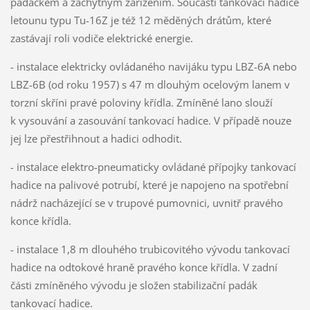
padáčkem a záchytným zařízením. Součástí tankovací hadice
letounu typu Tu-16Z je též 12 měděných drátům, které
zastávají roli vodiče elektrické energie.
- instalace elektricky ovládaného navijáku typu LBZ-6A nebo
LBZ-6B (od roku 1957) s 47 m dlouhým ocelovým lanem v
torzní skříni pravé poloviny křídla. Zmíněné lano slouží
k vysouvání a zasouvání tankovací hadice. V případě nouze
jej lze přestřihnout a hadici odhodit.
- instalace elektro-pneumaticky ovládané přípojky tankovací
hadice na palivové potrubí, které je napojeno na spotřební
nádrž nacházející se v trupové pumovnici, uvnitř pravého
konce křídla.
- instalace 1,8 m dlouhého trubicovitého vývodu tankovací
hadice na odtokové hraně pravého konce křídla. V zadní
části zmíněného vývodu je složen stabilizační padák
tankovací hadice.