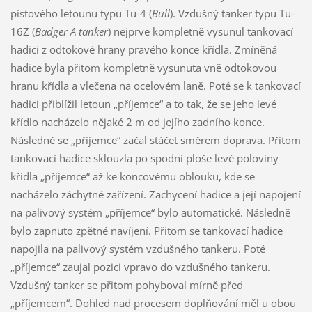
pístového letounu typu Tu-4 (
Bull
). Vzdušný tanker typu Tu-
16Z (
Badger A tanker
) nejprve kompletně vysunul tankovací
hadici z odtokové hrany pravého konce křídla. Zmíněná
hadice byla přitom kompletně vysunuta vně odtokovou
hranu křídla a vlečena na ocelovém laně. Poté se k tankovací
hadici přiblížil letoun „příjemce“ a to tak, že se jeho levé
křídlo nacházelo nějaké 2 m od jejího zadního konce.
Následně se „příjemce“ začal stáčet směrem doprava. Přitom
tankovací hadice sklouzla po spodní ploše levé poloviny
křídla „příjemce“ až ke koncovému oblouku, kde se
nacházelo záchytné zařízení. Zachycení hadice a její napojení
na palivový systém „příjemce“ bylo automatické. Následně
bylo zapnuto zpětné navíjení. Přitom se tankovací hadice
napojila na palivový systém vzdušného tankeru. Poté
„příjemce“ zaujal pozici vpravo do vzdušného tankeru.
Vzdušný tanker se přitom pohyboval mírně před
„příjemcem“. Dohled nad procesem doplňování měl u obou