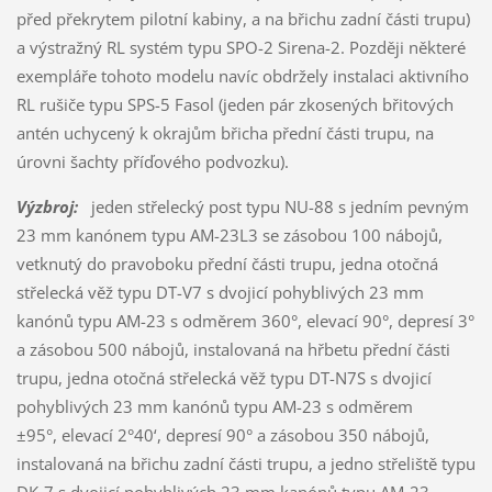
před překrytem pilotní kabiny, a na břichu zadní části trupu)
a výstražný RL systém typu SPO-2 Sirena-2. Později některé
exempláře tohoto modelu navíc obdržely instalaci aktivního
RL rušiče typu SPS-5 Fasol (jeden pár zkosených břitových
antén uchycený k okrajům břicha přední části trupu, na
úrovni šachty příďového podvozku).
Výzbroj:
jeden střelecký post typu NU-88 s jedním pevným
23 mm kanónem typu AM-23L3 se zásobou 100 nábojů,
vetknutý do pravoboku přední části trupu, jedna otočná
střelecká věž typu DT-V7 s dvojicí pohyblivých 23 mm
kanónů typu AM-23 s odměrem 360°, elevací 90°, depresí 3°
a zásobou 500 nábojů, instalovaná na hřbetu přední části
trupu, jedna otočná střelecká věž typu DT-N7S s dvojicí
pohyblivých 23 mm kanónů typu AM-23 s odměrem
±95°, elevací 2°40‘, depresí 90° a zásobou 350 nábojů,
instalovaná na břichu zadní části trupu, a jedno střeliště typu
DK-7 s dvojicí pohyblivých 23 mm kanónů typu AM-23