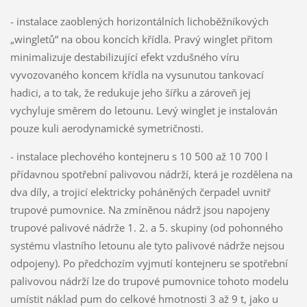
- instalace zaoblených horizontálních lichoběžníkových
„wingletů“ na obou koncích křídla. Pravý winglet přitom
minimalizuje destabilizující efekt vzdušného víru
vyvozovaného koncem křídla na vysunutou tankovací
hadici, a to tak, že redukuje jeho šířku a zároveň jej
vychyluje směrem do letounu. Levý winglet je instalován
pouze kuli aerodynamické symetričnosti.
- instalace plechového kontejneru s 10 500 až 10 700 l
přídavnou spotřební palivovou nádrží, která je rozdělena na
dva díly, a trojicí elektricky poháněných čerpadel uvnitř
trupové pumovnice. Na zmíněnou nádrž jsou napojeny
trupové palivové nádrže 1. 2. a 5. skupiny (od pohonného
systému vlastního letounu ale tyto palivové nádrže nejsou
odpojeny). Po předchozím vyjmutí kontejneru se spotřební
palivovou nádrží lze do trupové pumovnice tohoto modelu
umístit náklad pum do celkové hmotnosti 3 až 9 t, jako u