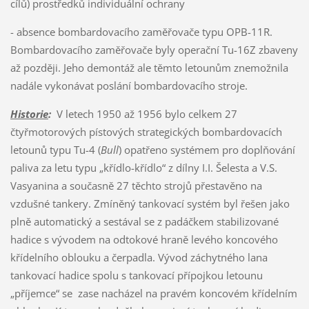
cílů) prostředků individuální ochrany
- absence bombardovacího zaměřovače typu OPB-11R.
Bombardovacího zaměřovače byly operační Tu-16Z zbaveny
až později. Jeho demontáž ale těmto letounům znemožnila
nadále vykonávat poslání bombardovacího stroje.
Historie
:
V letech 1950 až 1956 bylo celkem 27
čtyřmotorových pístových strategických bombardovacích
letounů typu Tu-4 (
Bull
) opatřeno systémem pro doplňování
paliva za letu typu „křídlo-křídlo“ z dílny I.I. Šelesta a V.S.
Vasyanina a současně 27 těchto strojů přestavěno na
vzdušné tankery. Zmíněný tankovací systém byl řešen jako
plně automatický a sestával se z padáčkem stabilizované
hadice s vývodem na odtokové hraně levého koncového
křídelního oblouku a čerpadla. Vývod záchytného lana
tankovací hadice spolu s tankovací přípojkou letounu
„příjemce“ se zase nacházel na pravém koncovém křídelním