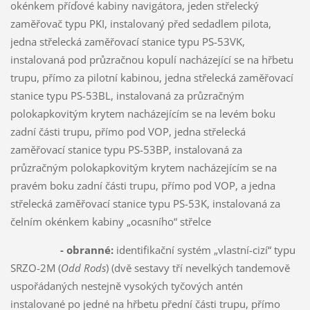
okénkem příďové kabiny navigátora, jeden střelecký
zaměřovač typu PKI, instalovaný před sedadlem pilota,
jedna střelecká zaměřovací stanice typu PS-53VK,
instalovaná pod průzračnou kopulí nacházející se na hřbetu
trupu, přímo za pilotní kabinou, jedna střelecká zaměřovací
stanice typu PS-53BL, instalovaná za průzračným
polokapkovitým krytem nacházejícím se na levém boku
zadní části trupu, přímo pod VOP, jedna střelecká
zaměřovací stanice typu PS-53BP, instalovaná za
průzračným polokapkovitým krytem nacházejícím se na
pravém boku zadní části trupu, přímo pod VOP, a jedna
střelecká zaměřovací stanice typu PS-53K, instalovaná za
čelním okénkem kabiny „ocasního“ střelce
- obranné:
identifikační systém „vlastní-cizí“ typu
SRZO-2M (
Odd Rods
) (dvě sestavy tří nevelkých tandemově
uspořádaných nestejně vysokých tyčových antén
instalované po jedné na hřbetu přední části trupu, přímo