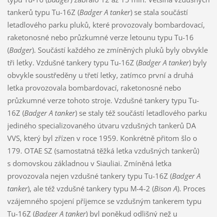
tankerů typu Tu-16Z (
Badger A tanker
) se stala součástí
letadlového parku pluků, které provozovaly bombardovací,
raketonosné nebo průzkumné verze letounu typu Tu-16
(
Badger
). Součástí každého ze zmíněných pluků byly obvykle
tři letky. Vzdušné tankery typu Tu-16Z (
Badger A tanker
) byly
obvykle soustředěny u třetí letky, zatímco první a druhá
letka provozovala bombardovací, raketonosné nebo
průzkumné verze tohoto stroje. Vzdušné tankery typu Tu-
16Z (
Badger A tanker
) se staly též součástí letadlového parku
jediného specializovaného útvaru vzdušných tankerů DA
VVS, který byl zřízen v roce 1959. Konkrétně přitom šlo o
179. OTAE SZ (samostatná těžká letka vzdušných tankerů)
s domovskou základnou v Siauliai. Zmíněná letka
provozovala nejen vzdušné tankery typu Tu-16Z (
Badger A
tanker
), ale též vzdušné tankery typu M-4-2 (
Bison A
). Proces
vzájemného spojení příjemce se vzdušným tankerem typu
Tu-16Z (
Badger A tanker
) byl poněkud odlišný než u