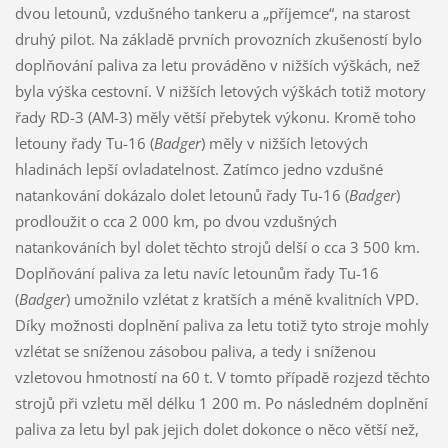
dvou letounů, vzdušného tankeru a „příjemce“, na starost
druhý pilot. Na základě prvních provozních zkušeností bylo
doplňování paliva za letu prováděno v nižších výškách, než
byla výška cestovní. V nižších letových výškách totiž motory
řady RD-3 (AM-3) měly větší přebytek výkonu. Kromě toho
letouny řady Tu-16 (
Badger
) měly v nižších letových
hladinách lepší ovladatelnost. Zatímco jedno vzdušné
natankování dokázalo dolet letounů řady Tu-16 (
Badger
)
prodloužit o cca 2 000 km, po dvou vzdušných
natankováních byl dolet těchto strojů delší o cca 3 500 km.
Doplňování paliva za letu navíc letounům řady Tu-16
(
Badger
) umožnilo vzlétat z kratších a méně kvalitních VPD.
Díky možnosti doplnění paliva za letu totiž tyto stroje mohly
vzlétat se sníženou zásobou paliva, a tedy i sníženou
vzletovou hmotností na 60 t. V tomto případě rozjezd těchto
strojů při vzletu měl délku 1 200 m. Po následném doplnění
paliva za letu byl pak jejich dolet dokonce o něco větší než,