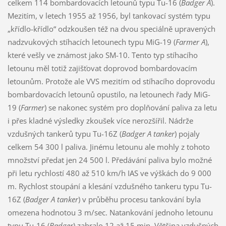
celkem 114 bombardovacích letounů typu Tu-16 (
Badger A
).
Mezitím, v letech 1955 až 1956, byl tankovací systém typu
„křídlo-křídlo“ odzkoušen též na dvou speciálně upravených
nadzvukových stíhacích letounech typu MiG-19 (
Farmer A
),
které vešly ve známost jako SM-10. Tento typ stíhacího
letounu měl totiž zajišťovat doprovod bombardovacím
letounům. Protože ale VVS mezitím od stíhacího doprovodu
bombardovacích letounů opustilo, na letounech řady MiG-
19 (
Farmer
) se nakonec systém pro doplňování paliva za letu
i přes kladné výsledky zkoušek více nerozšířil. Nádrže
vzdušných tankerů typu Tu-16Z (
Badger A tanker
) pojaly
celkem 54 300 l paliva. Jinému letounu ale mohly z tohoto
množství předat jen 24 500 l. Předávání paliva bylo možné
při letu rychlostí 480 až 510 km/h IAS ve výškách do 9 000
m. Rychlost stoupání a klesání vzdušného tankeru typu Tu-
16Z (
Badger A tanker
) v průběhu procesu tankování byla
omezena hodnotou 3 m/sec. Natankování jednoho letounu
typu Tu-16 (
Badger
) zabralo 12 až 15 min. Většina vzdušných