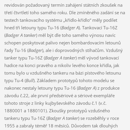
revidován požadovaný termín zahájení státních zkoušek na
třetí čtvrtletí toho samého roku. Dle zmíněného zadání se na
testech tankovacího systému „křídlo-křídlo“ měly podílet
hned tři letouny typu Tu-16 (
Badger A
). Tankovací Tu-16Z
(
Badger A tanker
) měl být dle toho samého výnosu navíc
schopen poskytovat palivo nejen bombardovacím letounů
řady Tu-16 (
Badger
), ale i doprovodných stíhačům. Vzdušný
tanker typu Tu-16Z (
Badger A tanker
) měl vývod tankovací
hadice na konci pravého a nikoliv levého konce křídla, jak
tomu bylo u vzdušného tankeru na bázi pístového letounu
typu Tu-4 (
Bull
). Základem prototypů tohoto modelu se
nakonec nestaly letouny typu Tu-16 (
Badger A
) z produkce
závodu č.22, ale první předsériové a sériové exempláře
tohoto stroje z linky kujbyševského závodu č.1 (v.č.
1880001 a 1880101). Zkoušky prototypů vzdušného
tankeru typu Tu-16Z (
Badger A tanker
) se rozeběhly v roce
1955 a zabraly téměř 18 měsíců. Důvodem tak dlouhých