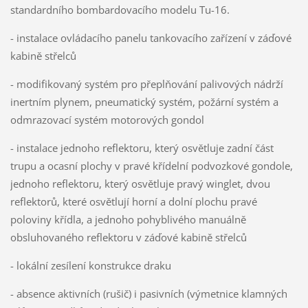
standardního bombardovacího modelu Tu-16.
- instalace ovládacího panelu tankovacího zařízení v záďové
kabině střelců
- modifikovaný systém pro přeplňování palivových nádrží
inertním plynem, pneumatický systém, požární systém a
odmrazovací systém motorových gondol
- instalace jednoho reflektoru, který osvětluje zadní část
trupu a ocasní plochy v pravé křídelní podvozkové gondole,
jednoho reflektoru, který osvětluje pravý winglet, dvou
reflektorů, které osvětlují horní a dolní plochu pravé
poloviny křídla, a jednoho pohyblivého manuálně
obsluhovaného reflektoru v záďové kabině střelců
- lokální zesílení konstrukce draku
- absence aktivních (rušič) i pasivních (výmetnice klamných