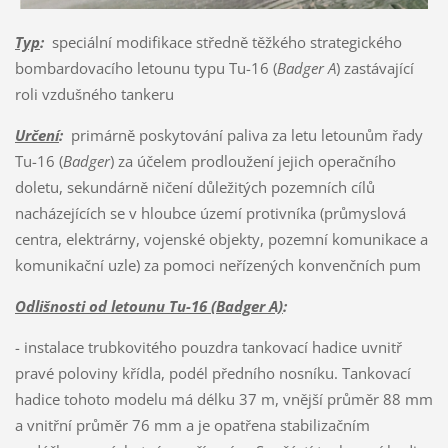
Typ
:
speciální modifikace středně těžkého strategického
bombardovacího letounu typu Tu-16 (
Badger A
) zastávající
roli vzdušného tankeru
Určení
:
primárně poskytování paliva za letu letounům řady
Tu-16 (
Badger
) za účelem prodloužení jejich operačního
doletu, sekundárně ničení důležitých pozemních cílů
nacházejících se v hloubce území protivníka (průmyslová
centra, elektrárny, vojenské objekty, pozemní komunikace a
komunikační uzle) za pomoci neřízených konvenčních pum
Odlišnosti od letounu Tu-16 (Badger A)
:
- instalace trubkovitého pouzdra tankovací hadice uvnitř
pravé poloviny křídla, podél předního nosníku. Tankovací
hadice tohoto modelu má délku 37 m, vnější průměr 88 mm
a vnitřní průměr 76 mm a je opatřena stabilizačním