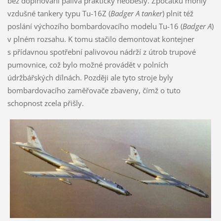
bez doplňování paliva prakticky neobešly. Zpočátku mohly
vzdušné tankery typu Tu-16Z (
Badger A tanker
) plnit též
poslání výchozího bombardovacího modelu Tu-16 (
Badger A
)
v plném rozsahu. K tomu stačilo demontovat kontejner
s přídavnou spotřební palivovou nádrží z útrob trupové
pumovnice, což bylo možné provádět v polních
údržbářských dílnách. Později ale tyto stroje byly
bombardovacího zaměřovače zbaveny, čímž o tuto
schopnost zcela přišly.