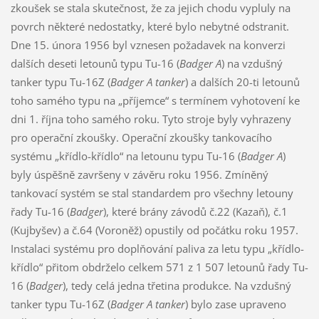
zkoušek se stala skutečnost, že za jejich chodu vypluly na
povrch některé nedostatky, které bylo nebytné odstranit.
Dne 15. února 1956 byl vznesen požadavek na konverzi
dalších deseti letounů typu Tu-16 (
Badger A
) na vzdušný
tanker typu Tu-16Z (
Badger A tanker
) a dalších 20-ti letounů
toho samého typu na „příjemce“ s termínem vyhotovení ke
dni 1. října toho samého roku. Tyto stroje byly vyhrazeny
pro operační zkoušky. Operační zkoušky tankovacího
systému „křídlo-křídlo“ na letounu typu Tu-16 (
Badger A
)
byly úspěšně završeny v závěru roku 1956. Zmíněný
tankovací systém se stal standardem pro všechny letouny
řady Tu-16 (
Badger
), které brány závodů č.22 (Kazaň), č.1
(Kujbyšev) a č.64 (Voroněž) opustily od počátku roku 1957.
Instalaci systému pro doplňování paliva za letu typu „křídlo-
křídlo“ přitom obdrželo celkem 571 z 1 507 letounů řady Tu-
16 (
Badger
), tedy celá jedna třetina produkce. Na vzdušný
tanker typu Tu-16Z (
Badger A tanker
) bylo zase upraveno