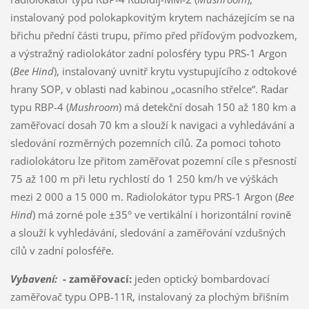
instalovaný pod polokapkovitým krytem nacházejícím se na
břichu přední části trupu, přímo před příďovým podvozkem,
a výstražný radiolokátor zadní polosféry typu PRS-1 Argon
(
Bee Hind
), instalovaný uvnitř krytu vystupujícího z odtokové
hrany SOP, v oblasti nad kabinou „ocasního střelce“. Radar
typu RBP-4 (
Mushroom
) má detekční dosah 150 až 180 km a
zaměřovací dosah 70 km a slouží k navigaci a vyhledávání a
sledování rozměrných pozemních cílů. Za pomoci tohoto
radiolokátoru lze přitom zaměřovat pozemní cíle s přesností
75 až 100 m při letu rychlostí do 1 250 km/h ve výškách
mezi 2 000 a 15 000 m. Radiolokátor typu PRS-1 Argon (
Bee
Hind
) má zorné pole ±35° ve vertikální i horizontální rovině
a slouží k vyhledávání, sledování a zaměřování vzdušných
cílů v zadní polosféře.
Vybavení:
- zaměřovací:
jeden optický bombardovací
zaměřovač typu OPB-11R, instalovaný za plochým břišním