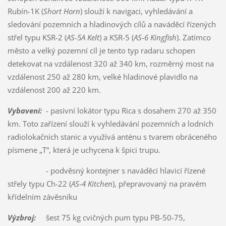
Rubín-1K (
Short Horn
) slouží k navigaci, vyhledávání a
sledování pozemních a hladinových cílů a naváděcí řízených
střel typu KSR-2 (
AS-5A Kelt
) a KSR-5 (
AS-6 Kingfish
). Zatímco
město a velký pozemní cíl je tento typ radaru schopen
detekovat na vzdálenost 320 až 340 km, rozměrný most na
vzdálenost 250 až 280 km, velké hladinové plavidlo na
vzdálenost 200 až 220 km.
Vybavení:
- pasivní lokátor typu Rica s dosahem 270 až 350
km. Toto zařízení slouží k vyhledávání pozemních a lodních
radiolokačních stanic a využívá anténu s tvarem obráceného
písmene „T“, která je uchycena k špici trupu.
- podvěsný kontejner s naváděcí hlavicí řízené
střely typu Ch-22 (
AS-4 Kitchen
), přepravovaný na pravém
křídelním závěsníku
Výzbroj:
šest 75 kg cvičných pum typu PB-50-75,