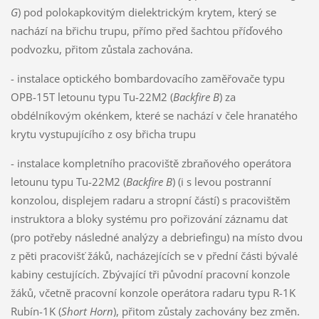
G
) pod polokapkovitým dielektrickým krytem, který se
nachází na břichu trupu, přímo před šachtou příďového
podvozku, přitom zůstala zachována.
- instalace optického bombardovacího zaměřovače typu
OPB-15T letounu typu Tu-22M2 (
Backfire B
) za
obdélníkovým okénkem, které se nachází v čele hranatého
krytu vystupujícího z osy břicha trupu
- instalace kompletního pracoviště zbraňového operátora
letounu typu Tu-22M2 (
Backfire B
) (i s levou postranní
konzolou, displejem radaru a stropní částí) s pracovištěm
instruktora a bloky systému pro pořizování záznamu dat
(pro potřeby následné analýzy a debriefingu) na místo dvou
z pěti pracovišť žáků, nacházejících se v přední části bývalé
kabiny cestujících. Zbývající tři původní pracovní konzole
žáků, včetně pracovní konzole operátora radaru typu R-1K
Rubín-1K (
Short Horn
), přitom zůstaly zachovány bez změn.