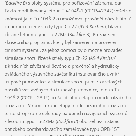
(
Backfire B
) s bloky systému pro pořizování záznamu dat.
Takto modifikovaný letoun Tu-104Š-1 (CCCP-42342) vešel ve
známost jako Tu-104Š-2 a umožňoval provádět nácvik útoků
za pomoci řízené střely typu Ch-22 (
AS-4 Kitchen
), hlavní
zbraně letounu typu Tu-22M2 (
Backfire B
). Po završení
zkušebního programu, který byl zaměřen na prověření
činnosti systému, za jehož pomoci bylo možné provádět
simulace shozu řízené střely typu Ch-22 (
AS-4 Kitchen
)
z křídelních závěsníků (levého a pravého) a hydraulicky
ovládaného výsuvného závěsníku instalovaného uvnitř
trupové pumovnice, a simulace shozu pum z kazetových
nosníků vestavěných do trupové pumovnice, letoun Tu-
104Š-2 (CCCP-42342) prošel druhou etapou modernizačního
programu. V rámci druhé etapy modernizačního programu
tento stroj kromě celé řady palubních navigačních systémů
z letounu typu Tu-22M2 (
Backfire B
) obdržel též instalaci
optického bombardovacího zaměřovače typu OPB-15T.