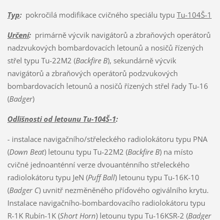
Typ
:
pokročilá modifikace cvičného speciálu typu
Tu-104Š-1
Určení
:
primárně výcvik navigátorů a zbraňových operátorů
nadzvukových bombardovacích letounů a nosičů řízených
střel typu Tu-22M2 (
Backfire B
), sekundárně výcvik
navigátorů a zbraňových operátorů podzvukových
bombardovacích letounů a nosičů řízených střel řady Tu-16
(
Badger
)
Odlišnosti od letounu Tu-104Š-1
:
- instalace navigačního/střeleckého radiolokátoru typu PNA
(
Down Beat
) letounu typu Tu-22M2 (
Backfire B
) na místo
cvičné jednoanténní verze dvouanténního střeleckého
radiolokátoru typu JeN (
Puff Ball
) letounu typu Tu-16K-10
(
Badger C
) uvnitř nezměněného příďového ogiválního krytu.
Instalace navigačního-bombardovacího radiolokátoru typu
R-1K Rubín-1K (
Short Horn
) letounu typu Tu-16KSR-2 (
Badger