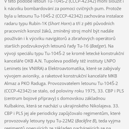
V této podobě letoun Tu-104Š-2 (CCCP-42342) mohl sloužit i
k nácviku bombardování za pomoci cvičných pum. Protože
byla u letounu Tu-104Š-2 (CCCP-42342) zachována instalace
radaru typu Rubín-1K (
Short Horn
) a tří z pěti původních
pracovních konzol žáků, zmíněný stroj mohl být nadále
používán i k výcviku navigátorů a zbraňových operátorů
starších podzvukových letounů řady Tu-16 (
Badger
). Na
vývoji speciálu typu Tu-104Š-2 se kromě letecké konstrukční
kanceláře OKB A.N. Tupoleva podílely též instituty LNPO
Leninets (ex VNIIRA) a Elektroavtomatika, které se zabývaly
vývojem avioniky, a raketové konstrukční kanceláře MKB
Almaz a PKO Raduga. Provozovatelem letounu Tu-104Š-2
(CCCP-42342) se stalo, od poloviny roku 1975, 33. CBP i PLS
(centrum bojové přípravy) s domovskou základnou
Kulbakino, která se nachází u ukrajinského Nikolajeva. 33.
CBP i PLS jej ale periodicky zapůjčovalo regimentům, které
provozovaly letouny typu Tu-22M2 (
Backfire B
), teda vyjma
regimentů operujících ze základen nacházejících se na