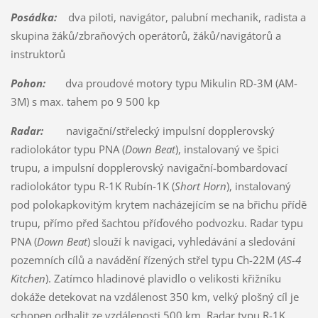
Posádka:
dva piloti, navigátor, palubní mechanik, radista a
skupina žáků/zbraňových operátorů, žáků/navigátorů a
instruktorů
Pohon:
dva proudové motory typu Mikulin RD-3M (AM-
3M) s max. tahem po 9 500 kp
Radar:
navigační/střelecký impulsní dopplerovský
radiolokátor typu PNA (
Down Beat
), instalovaný ve špici
trupu, a impulsní dopplerovský navigační-bombardovací
radiolokátor typu R-1K Rubín-1K (
Short Horn
), instalovaný
pod polokapkovitým krytem nacházejícím se na břichu přídě
trupu, přímo před šachtou příďového podvozku. Radar typu
PNA (
Down Beat
) slouží k navigaci, vyhledávání a sledování
pozemních cílů a navádění řízených střel typu Ch-22M (
AS-4
Kitchen
). Zatímco hladinové plavidlo o velikosti křižníku
dokáže detekovat na vzdálenost 350 km, velký plošný cíl je
schopen odhalit ze vzdálenosti 500 km. Radar typu R-1K