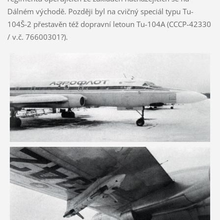
Dálném východě. Později byl na cvičný speciál typu Tu-
104Š-2 přestavěn též dopravní letoun Tu-104A (CCCP-42330
/ v.č. 76600301?).