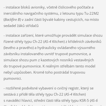
- instalace bloků avioniky, včetně číslicového počítače a
inerciálního navigačního systému, z letounu typu Tu-22M2
(
Backfire B
) v zadní části bývalé kabiny cestujících, na místo
sedadel žáků střídačů
- instalace zařízení, které umožňuje provádět simulace shozu
řízené střely typu Ch-22 (
AS-4 Kitchen
) z křídelních závěsníků
(levého a pravého) a hydraulicky ovládaného výsuvného
závěsníku instalovaného uvnitř trupové pumovnice, a
simulace shozu pum z kazetových nosníků vestavěných
do trupové pumovnice. K reálným střelbám tento model
nebyl uzpůsoben. Kromě toho postrádal trupovou
pumovnici.
- rozšířené podvěsné vybavení o cvičný registr, který se
sestává z přídě těla střely typu Ch-22 (
AS-4 Kitchen
)
s naváděcí hlavicí, střední části těla střely typu KSR-5 (
AS-6