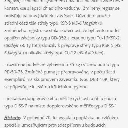
Kingfish
) s chladícím systémem naváděcí hlavice a zádě nové
konstrukce s lapači chladícího vzduchu. Zmíněný registr se
umisťuje na pravý křídelní závěsník. Důvodem použití
střední části těla střely typu KSR-5 (
AS-6 Kingfish
) u
zmíněného registru se stala skutečnost, že byl tento model
opatřen závěsníky typu BD-352 z letounu typu Tu-16KSR-2
(
Badger G
). Ty totiž sloužily k přepravě střely typu KSR-5 (
AS-
6 Kingfish
) a nikoliv střely typu Ch-22 (
AS-4 Kitchen
).
- rozšířené podvěsné vybavení o 75 kg cvičnou pumu typu
PB-50-75. Zmíněná puma je přepravována, v počtu šesti
exemplářů, na skupinovém závěsníku typu DB3-16K, který
se připevňuje k levému křídelnímu pylonu.
- instalace dopplerovského měřiče rychlosti a úhlu snosu
typu DISS-7 na místo dopplerovského měřiče typu DISS-1
Historie
:
V polovině 70. let vyvstala poptávka po cvičném
speciálu umožňujícím provádět přípravu budoucích