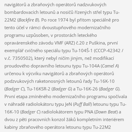
navigátorů a zbraňových operátorů nadzvukových
bombardovacích letounů a nosičů řízených střel typu Tu-
22M2 (
Backfire B
). Po roce 1974 byl přitom speciálně pro
tento účel v rámci dvoustupňového modernizačního
programu uzpůsoben, v prostorách leteckého
opravárenského závodu VMF (ARZ) č.20 z Puškina, první
exemplář cvičného speciálu typu Tu-104Š-1 (CCCP-42342 /
v.č. 7350502), který nebyl ničím jiným, než modifikací
proudového dopravního letounu typu Tu-104A (
Camel A
)
určenou k výcviku navigátorů a zbraňových operátorů
podzvukových raketonosných letounů řady Tu-16K-10
(
Badger C
), Tu-16KSR-2 (
Badger G
) a Tu-16K-26 (
Badger G
).
První etapa zmíněného modernizačního programu spočívala
v náhradě radiolokátoru typu JeN (
Puff Ball
) letounu typu Tu-
16K-10 (
Badger C
) radiolokátorem typu PNA (
Down Beat
) a
dvou z pěti pracovních konzol žáků kompletním interiérem
kabiny zbraňového operátora letounu typu Tu-22M2