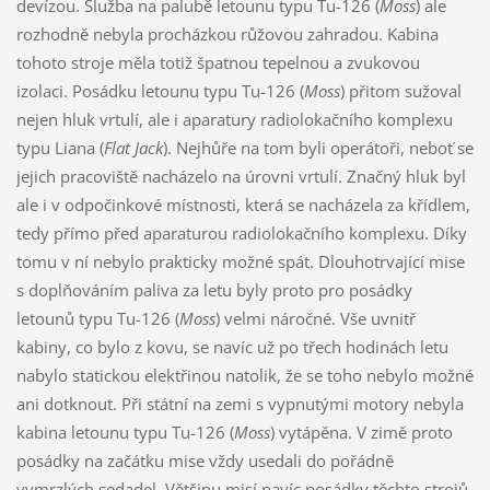
devízou. Služba na palubě letounu typu Tu-126 (
Moss
) ale
rozhodně nebyla procházkou růžovou zahradou. Kabina
tohoto stroje měla totiž špatnou tepelnou a zvukovou
izolaci. Posádku letounu typu Tu-126 (
Moss
) přitom sužoval
nejen hluk vrtulí, ale i aparatury radiolokačního komplexu
typu Liana (
Flat Jack
). Nejhůře na tom byli operátoři, neboť se
jejich pracoviště nacházelo na úrovni vrtulí. Značný hluk byl
ale i v odpočinkové místnosti, která se nacházela za křídlem,
tedy přímo před aparaturou radiolokačního komplexu. Díky
tomu v ní nebylo prakticky možné spát. Dlouhotrvající mise
s doplňováním paliva za letu byly proto pro posádky
letounů typu Tu-126 (
Moss
) velmi náročné. Vše uvnitř
kabiny, co bylo z kovu, se navíc už po třech hodinách letu
nabylo statickou elektřinou natolik, že se toho nebylo možné
ani dotknout. Při státní na zemi s vypnutými motory nebyla
kabina letounu typu Tu-126 (
Moss
) vytápěna. V zimě proto
posádky na začátku mise vždy usedali do pořádně
vymrzlých sedadel. Většinu misí navíc posádky těchto strojů