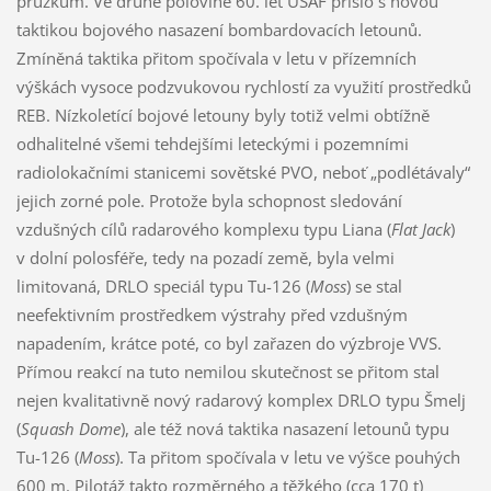
průzkum. Ve druhé polovině 60. let USAF přišlo s novou
taktikou bojového nasazení bombardovacích letounů.
Zmíněná taktika přitom spočívala v letu v přízemních
výškách vysoce podzvukovou rychlostí za využití prostředků
REB. Nízkoletící bojové letouny byly totiž velmi obtížně
odhalitelné všemi tehdejšími leteckými i pozemními
radiolokačními stanicemi sovětské PVO, neboť „podlétávaly“
jejich zorné pole. Protože byla schopnost sledování
vzdušných cílů radarového komplexu typu Liana (
Flat Jack
)
v dolní polosféře, tedy na pozadí země, byla velmi
limitovaná, DRLO speciál typu Tu-126 (
Moss
) se stal
neefektivním prostředkem výstrahy před vzdušným
napadením, krátce poté, co byl zařazen do výzbroje VVS.
Přímou reakcí na tuto nemilou skutečnost se přitom stal
nejen kvalitativně nový radarový komplex DRLO typu Šmelj
(
Squash Dome
), ale též nová taktika nasazení letounů typu
Tu-126 (
Moss
). Ta přitom spočívala v letu ve výšce pouhých
600 m. Pilotáž takto rozměrného a těžkého (cca 170 t)