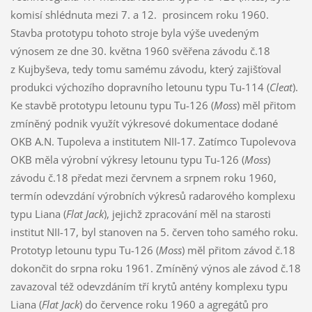
komisí shlédnuta mezi 7. a 12. prosincem roku 1960.
Stavba prototypu tohoto stroje byla výše uvedeným
výnosem ze dne 30. května 1960 svěřena závodu č.18
z Kujbyševa, tedy tomu samému závodu, který zajišťoval
produkci výchozího dopravního letounu typu Tu-114 (
Cleat
).
Ke stavbě prototypu letounu typu Tu-126 (
Moss
) měl přitom
zmíněný podnik využít výkresové dokumentace dodané
OKB A.N. Tupoleva a institutem NII-17. Zatímco Tupolevova
OKB měla výrobní výkresy letounu typu Tu-126 (
Moss
)
závodu č.18 předat mezi červnem a srpnem roku 1960,
termín odevzdání výrobních výkresů radarového komplexu
typu Liana (
Flat Jack
), jejichž zpracování měl na starosti
institut NII-17, byl stanoven na 5. červen toho samého roku.
Prototyp letounu typu Tu-126 (
Moss
) měl přitom závod č.18
dokončit do srpna roku 1961. Zmíněný výnos ale závod č.18
zavazoval též odevzdáním tří krytů antény komplexu typu
Liana (
Flat Jack
) do července roku 1960 a agregátů pro