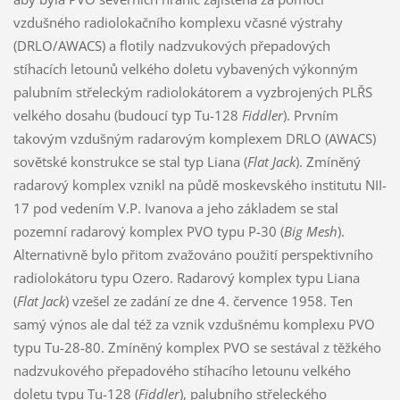
vzdušného radiolokačního komplexu včasné výstrahy
(DRLO/AWACS) a flotily nadzvukových přepadových
stíhacích letounů velkého doletu vybavených výkonným
palubním střeleckým radiolokátorem a vyzbrojených PLŘS
velkého dosahu (budoucí typ Tu-128
Fiddler
). Prvním
takovým vzdušným radarovým komplexem DRLO (AWACS)
sovětské konstrukce se stal typ Liana (
Flat Jack
). Zmíněný
radarový komplex vznikl na půdě moskevského institutu NII-
17 pod vedením V.P. Ivanova a jeho základem se stal
pozemní radarový komplex PVO typu P-30 (
Big Mesh
).
Alternativně bylo přitom zvažováno použití perspektivního
radiolokátoru typu Ozero. Radarový komplex typu Liana
(
Flat Jack
) vzešel ze zadání ze dne 4. července 1958. Ten
samý výnos ale dal též za vznik vzdušnému komplexu PVO
typu Tu-28-80. Zmíněný komplex PVO se sestával z těžkého
nadzvukového přepadového stíhacího letounu velkého
doletu typu Tu-128 (
Fiddler
), palubního střeleckého