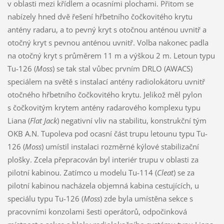
v oblasti mezi křídlem a ocasními plochami. Přitom se
nabízely hned dvě řešení hřbetního čočkovitého krytu
antény radaru, a to pevný kryt s otočnou anténou uvnitř a
otočný kryt s pevnou anténou uvnitř. Volba nakonec padla
na otočný kryt s průměrem 11 m a výškou 2 m. Letoun typu
Tu-126 (
Moss
) se tak stal vůbec prvním DRLO (AWACS)
speciálem na světě s instalací antény radiolokátoru uvnitř
otočného hřbetního čočkovitého krytu. Jelikož měl pylon
s čočkovitým krytem antény radarového komplexu typu
Liana (
Flat Jack
) negativní vliv na stabilitu, konstrukční tým
OKB A.N. Tupoleva pod ocasní část trupu letounu typu Tu-
126 (
Moss
) umístil instalaci rozměrné kýlové stabilizační
plošky. Zcela přepracován byl interiér trupu v oblasti za
pilotní kabinou. Zatímco u modelu Tu-114 (
Cleat
) se za
pilotní kabinou nacházela objemná kabina cestujících, u
speciálu typu Tu-126 (
Moss
) zde byla umístěna sekce s
pracovními konzolami šesti operátorů, odpočinková