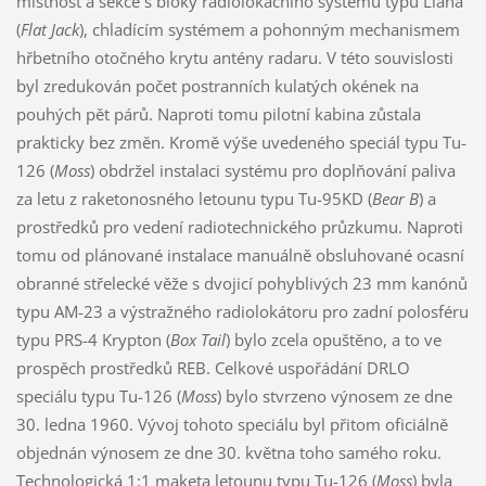
místnost a sekce s bloky radiolokačního systému typu Liana
(
Flat Jack
), chladícím systémem a pohonným mechanismem
hřbetního otočného krytu antény radaru. V této souvislosti
byl zredukován počet postranních kulatých okének na
pouhých pět párů. Naproti tomu pilotní kabina zůstala
prakticky bez změn. Kromě výše uvedeného speciál typu Tu-
126 (
Moss
) obdržel instalaci systému pro doplňování paliva
za letu z raketonosného letounu typu Tu-95KD (
Bear B
) a
prostředků pro vedení radiotechnického průzkumu. Naproti
tomu od plánované instalace manuálně obsluhované ocasní
obranné střelecké věže s dvojicí pohyblivých 23 mm kanónů
typu AM-23 a výstražného radiolokátoru pro zadní polosféru
typu PRS-4 Krypton (
Box Tail
) bylo zcela opuštěno, a to ve
prospěch prostředků REB. Celkové uspořádání DRLO
speciálu typu Tu-126 (
Moss
) bylo stvrzeno výnosem ze dne
30. ledna 1960. Vývoj tohoto speciálu byl přitom oficiálně
objednán výnosem ze dne 30. května toho samého roku.
Technologická 1:1 maketa letounu typu Tu-126 (
Moss
) byla