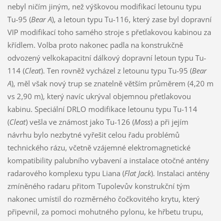
nebyl ničím jiným, než výškovou modifikací letounu typu
Tu-95 (
Bear A
), a letoun typu Tu-116, který zase byl dopravní
VIP modifikací toho samého stroje s přetlakovou kabinou za
křídlem. Volba proto nakonec padla na konstrukčně
odvozený velkokapacitní dálkový dopravní letoun typu Tu-
114 (
Cleat
). Ten rovněž vycházel z letounu typu Tu-95 (
Bear
A
), měl však nový trup se znatelně větším průměrem (4,20 m
vs 2,90 m), který navíc ukrýval objemnou přetlakovou
kabinu. Speciální DRLO modifikace letounu typu Tu-114
(
Cleat
) vešla ve známost jako Tu-126 (
Moss
) a při jejím
návrhu bylo nezbytné vyřešit celou řadu problémů
technického rázu, včetně vzájemné elektromagnetické
kompatibility palubního vybavení a instalace otočné antény
radarového komplexu typu Liana (
Flat Jack
). Instalaci antény
zmíněného radaru přitom Tupolevův konstrukční tým
nakonec umístil do rozměrného čočkovitého krytu, který
připevnil, za pomoci mohutného pylonu, ke hřbetu trupu,