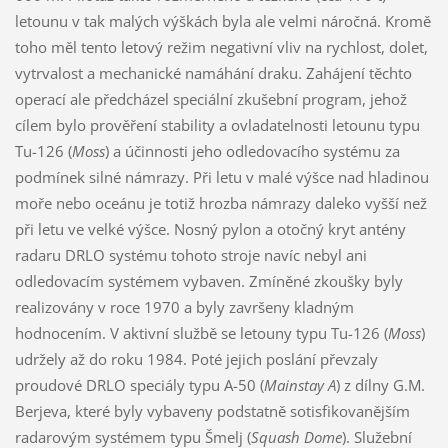
letounu v tak malých výškách byla ale velmi náročná. Kromě
toho měl tento letový režim negativní vliv na rychlost, dolet,
vytrvalost a mechanické namáhání draku. Zahájení těchto
operací ale předcházel speciální zkušební program, jehož
cílem bylo prověření stability a ovladatelnosti letounu typu
Tu-126 (
Moss
) a účinnosti jeho odledovacího systému za
podmínek silné námrazy. Při letu v malé výšce nad hladinou
moře nebo oceánu je totiž hrozba námrazy daleko vyšší než
při letu ve velké výšce. Nosný pylon a otočný kryt antény
radaru DRLO systému tohoto stroje navíc nebyl ani
odledovacím systémem vybaven. Zmíněné zkoušky byly
realizovány v roce 1970 a byly završeny kladným
hodnocením. V aktivní službě se letouny typu Tu-126 (
Moss
)
udržely až do roku 1984. Poté jejich poslání převzaly
proudové DRLO speciály typu A-50 (
Mainstay A
) z dílny G.M.
Berjeva, které byly vybaveny podstatně sotisfikovanějším
radarovým systémem typu Šmelj (
Squash Dome
). Služební