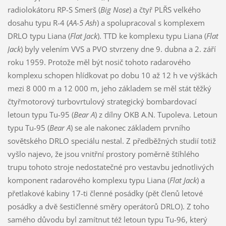
radiolokátoru RP-S Smerš (
Big Nose
) a čtyř PLŘS velkého
dosahu typu R-4 (
AA-5 Ash
) a spolupracoval s komplexem
DRLO typu Liana (
Flat Jack
). TTD ke komplexu typu Liana (
Flat
Jack
) byly velením VVS a PVO stvrzeny dne 9. dubna a 2. září
roku 1959. Protože měl být nosič tohoto radarového
komplexu schopen hlídkovat po dobu 10 až 12 h ve výškách
mezi 8 000 m a 12 000 m, jeho základem se měl stát těžký
čtyřmotorový turbovrtulový strategický bombardovací
letoun typu Tu-95 (
Bear A
) z dílny OKB A.N. Tupoleva. Letoun
typu Tu-95 (
Bear A
) se ale nakonec základem prvního
sovětského DRLO speciálu nestal. Z předběžných studií totiž
vyšlo najevo, že jsou vnitřní prostory poměrně štíhlého
trupu tohoto stroje nedostatečné pro vestavbu jednotlivých
komponent radarového komplexu typu Liana (
Flat Jack
) a
přetlakové kabiny 17-ti členné posádky (pět členů letové
posádky a dvě šestičlenné směry operátorů DRLO). Z toho
samého důvodu byl zamítnut též letoun typu Tu-96, který