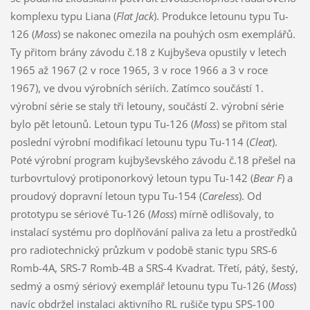
komplexu typu Liana (
Flat Jack
). Produkce letounu typu Tu-
126 (
Moss
) se nakonec omezila na pouhých osm exemplářů.
Ty přitom brány závodu č.18 z Kujbyševa opustily v letech
1965 až 1967 (2 v roce 1965, 3 v roce 1966 a 3 v roce
1967), ve dvou výrobních sériích. Zatímco součástí 1.
výrobní série se staly tři letouny, součástí 2. výrobní série
bylo pět letounů. Letoun typu Tu-126 (
Moss
) se přitom stal
poslední výrobní modifikací letounu typu Tu-114 (
Cleat
).
Poté výrobní program kujbyševského závodu č.18 přešel na
turbovrtulový protiponorkový letoun typu Tu-142 (
Bear F
) a
proudový dopravní letoun typu Tu-154 (
Careless
). Od
prototypu se sériové Tu-126 (
Moss
) mírně odlišovaly, to
instalací systému pro doplňování paliva za letu a prostředků
pro radiotechnický průzkum v podobě stanic typu SRS-6
Romb-4A, SRS-7 Romb-4B a SRS-4 Kvadrat. Třetí, pátý, šestý,
sedmý a osmý sériový exemplář letounu typu Tu-126 (
Moss
)
navíc obdržel instalaci aktivního RL rušiče typu SPS-100