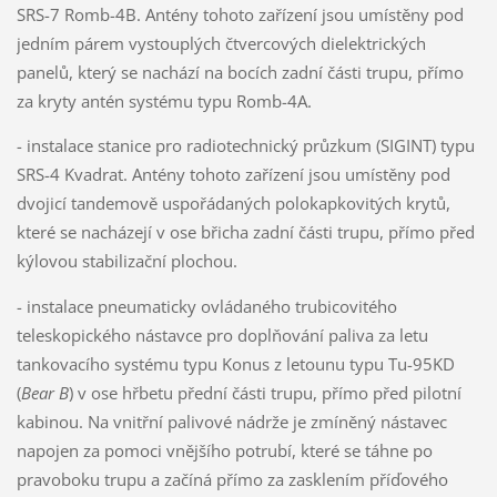
SRS-7 Romb-4B. Antény tohoto zařízení jsou umístěny pod
jedním párem vystouplých čtvercových dielektrických
panelů, který se nachází na bocích zadní části trupu, přímo
za kryty antén systému typu Romb-4A.
- instalace stanice pro radiotechnický průzkum (SIGINT) typu
SRS-4 Kvadrat. Antény tohoto zařízení jsou umístěny pod
dvojicí tandemově uspořádaných polokapkovitých krytů,
které se nacházejí v ose břicha zadní části trupu, přímo před
kýlovou stabilizační plochou.
- instalace pneumaticky ovládaného trubicovitého
teleskopického nástavce pro doplňování paliva za letu
tankovacího systému typu Konus z letounu typu Tu-95KD
(
Bear B
) v ose hřbetu přední části trupu, přímo před pilotní
kabinou. Na vnitřní palivové nádrže je zmíněný nástavec
napojen za pomoci vnějšího potrubí, které se táhne po
pravoboku trupu a začíná přímo za zasklením příďového