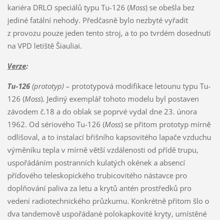
kariéra DRLO speciálů typu Tu-126 (
Moss
) se obešla bez
jediné fatální nehody. Předčasně bylo nezbyté vyřadit
z provozu pouze jeden tento stroj, a to po tvrdém dosednutí
na VPD letiště Šiauliai.
Verze
:
Tu-126
(prototyp)
– prototypová modifikace letounu typu Tu-
126 (
Moss
). Jediný exemplář tohoto modelu byl postaven
závodem č.18 a do oblak se poprvé vydal dne 23. února
1962. Od sériového Tu-126 (
Moss
) se přitom prototyp mírně
odlišoval, a to instalací břišního kapsovitého lapače vzduchu
výměníku tepla v mírně větší vzdálenosti od přídě trupu,
uspořádáním postranních kulatých okének a absencí
příďového teleskopického trubicovitého nástavce pro
doplňování paliva za letu a krytů antén prostředků pro
vedení radiotechnického průzkumu. Konkrétně přitom šlo o
dva tandemově uspořádané polokapkovité kryty, umístěné