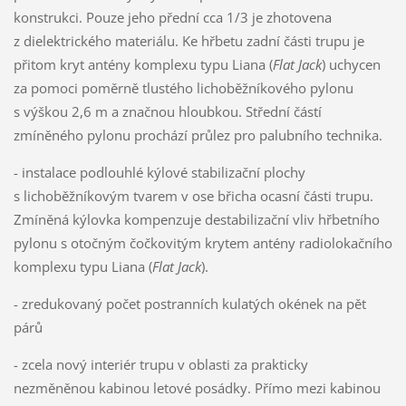
konstrukci. Pouze jeho přední cca 1/3 je zhotovena
z dielektrického materiálu. Ke hřbetu zadní části trupu je
přitom kryt antény komplexu typu Liana (
Flat Jack
) uchycen
za pomoci poměrně tlustého lichoběžníkového pylonu
s výškou 2,6 m a značnou hloubkou. Střední částí
zmíněného pylonu prochází průlez pro palubního technika.
- instalace podlouhlé kýlové stabilizační plochy
s lichoběžníkovým tvarem v ose břicha ocasní části trupu.
Zmíněná kýlovka kompenzuje destabilizační vliv hřbetního
pylonu s otočným čočkovitým krytem antény radiolokačního
komplexu typu Liana (
Flat Jack
).
- zredukovaný počet postranních kulatých okének na pět
párů
- zcela nový interiér trupu v oblasti za prakticky
nezměněnou kabinou letové posádky. Přímo mezi kabinou