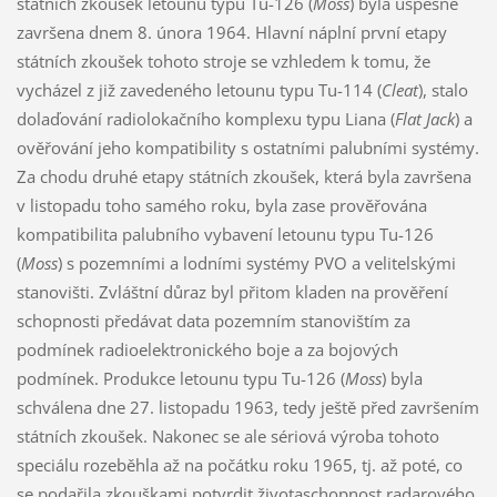
státních zkoušek letounu typu Tu-126 (
Moss
) byla úspěšně
završena dnem 8. února 1964. Hlavní náplní první etapy
státních zkoušek tohoto stroje se vzhledem k tomu, že
vycházel z již zavedeného letounu typu Tu-114 (
Cleat
), stalo
dolaďování radiolokačního komplexu typu Liana (
Flat Jack
) a
ověřování jeho kompatibility s ostatními palubními systémy.
Za chodu druhé etapy státních zkoušek, která byla završena
v listopadu toho samého roku, byla zase prověřována
kompatibilita palubního vybavení letounu typu Tu-126
(
Moss
) s pozemními a lodními systémy PVO a velitelskými
stanovišti. Zvláštní důraz byl přitom kladen na prověření
schopnosti předávat data pozemním stanovištím za
podmínek radioelektronického boje a za bojových
podmínek. Produkce letounu typu Tu-126 (
Moss
) byla
schválena dne 27. listopadu 1963, tedy ještě před završením
státních zkoušek. Nakonec se ale sériová výroba tohoto
speciálu rozeběhla až na počátku roku 1965, tj. až poté, co
se podařila zkouškami potvrdit životaschopnost radarového