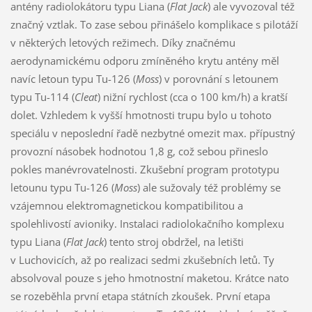
antény radiolokátoru typu Liana (
Flat Jack
) ale vyvozoval též
značný vztlak. To zase sebou přinášelo komplikace s pilotáží
v některých letových režimech. Díky značnému
aerodynamickému odporu zmíněného krytu antény měl
navíc letoun typu Tu-126 (
Moss
) v porovnání s letounem
typu Tu-114 (
Cleat
) nižní rychlost (cca o 100 km/h) a kratší
dolet. Vzhledem k vyšší hmotnosti trupu bylo u tohoto
speciálu v neposlední řadě nezbytné omezit max. přípustný
provozní násobek hodnotou 1,8 g, což sebou přineslo
pokles manévrovatelnosti. Zkušební program prototypu
letounu typu Tu-126 (
Moss
) ale sužovaly též problémy se
vzájemnou elektromagnetickou kompatibilitou a
spolehlivostí avioniky. Instalaci radiolokačního komplexu
typu Liana (
Flat Jack
) tento stroj obdržel, na letišti
v Luchovicích, až po realizaci sedmi zkušebních letů. Ty
absolvoval pouze s jeho hmotnostní maketou. Krátce nato
se rozeběhla první etapa státních zkoušek. První etapa