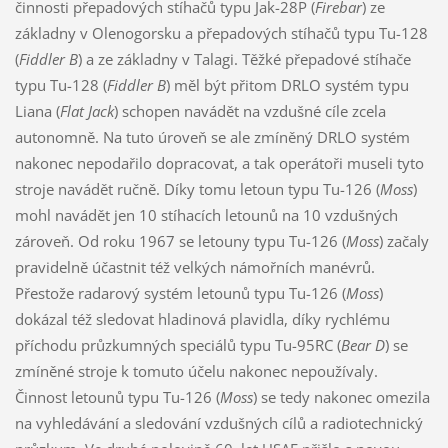
činnosti přepadových stíhačů typu Jak-28P (
Firebar
) ze
základny v Olenogorsku a přepadových stíhačů typu Tu-128
(
Fiddler B
) a ze základny v Talagi. Těžké přepadové stíhače
typu Tu-128 (
Fiddler B
) měl být přitom DRLO systém typu
Liana (
Flat Jack
) schopen navádět na vzdušné cíle zcela
autonomně. Na tuto úroveň se ale zmíněný DRLO systém
nakonec nepodařilo dopracovat, a tak operátoři museli tyto
stroje navádět ručně. Díky tomu letoun typu Tu-126 (
Moss
)
mohl navádět jen 10 stíhacích letounů na 10 vzdušných
zároveň. Od roku 1967 se letouny typu Tu-126 (
Moss
) začaly
pravidelně účastnit též velkých námořních manévrů.
Přestože radarový systém letounů typu Tu-126 (
Moss
)
dokázal též sledovat hladinová plavidla, díky rychlému
příchodu průzkumných speciálů typu Tu-95RC (
Bear D
) se
zmíněné stroje k tomuto účelu nakonec nepoužívaly.
Činnost letounů typu Tu-126 (
Moss
) se tedy nakonec omezila
na vyhledávání a sledování vzdušných cílů a radiotechnický