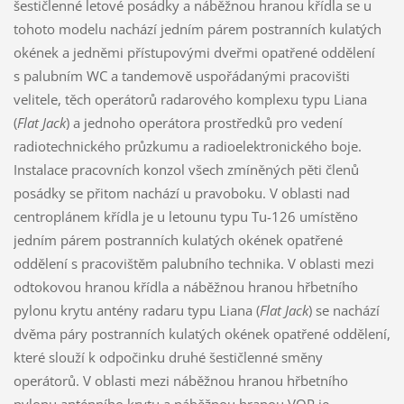
šestičlenné letové posádky a náběžnou hranou křídla se u
tohoto modelu nachází jedním párem postranních kulatých
okének a jedněmi přístupovými dveřmi opatřené oddělení
s palubním WC a tandemově uspořádanými pracovišti
velitele, těch operátorů radarového komplexu typu Liana
(
Flat Jack
) a jednoho operátora prostředků pro vedení
radiotechnického průzkumu a radioelektronického boje.
Instalace pracovních konzol všech zmíněných pěti členů
posádky se přitom nachází u pravoboku. V oblasti nad
centroplánem křídla je u letounu typu Tu-126 umístěno
jedním párem postranních kulatých okének opatřené
oddělení s pracovištěm palubního technika. V oblasti mezi
odtokovou hranou křídla a náběžnou hranou hřbetního
pylonu krytu antény radaru typu Liana (
Flat Jack
) se nachází
dvěma páry postranních kulatých okének opatřené oddělení,
které slouží k odpočinku druhé šestičlenné směny
operátorů. V oblasti mezi náběžnou hranou hřbetního
pylonu anténního krytu a náběžnou hranou VOP je