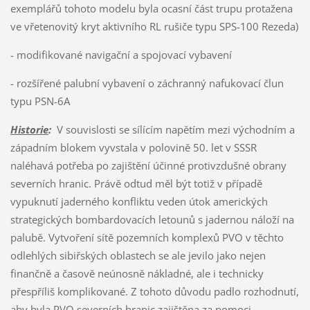
exemplářů tohoto modelu byla ocasní část trupu protažena
ve vřetenovitý kryt aktivního RL rušiče typu SPS-100 Rezeda)
- modifikované navigační a spojovací vybavení
- rozšířené palubní vybavení o záchranný nafukovací člun
typu PSN-6A
Historie
:
V souvislosti se sílícím napětím mezi východním a
západním blokem vyvstala v polovině 50. let v SSSR
naléhavá potřeba po zajištění účinné protivzdušné obrany
severních hranic. Právě odtud měl být totiž v případě
vypuknutí jaderného konfliktu veden útok amerických
strategických bombardovacích letounů s jadernou náloží na
palubě. Vytvoření sítě pozemních komplexů PVO v těchto
odlehlých sibiřských oblastech se ale jevilo jako nejen
finančně a časově neúnosně nákladné, ale i technicky
přespříliš komplikované. Z tohoto důvodu padlo rozhodnutí,
aby byla PVO severních hranic zajištěna za pomoci