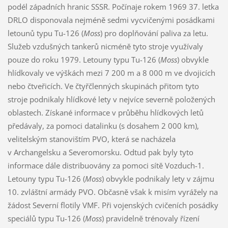
podél západních hranic SSSR. Počínaje rokem 1969 37. letka
DRLO disponovala nejméně sedmi vycvičenými posádkami
letounů typu Tu-126 (
Moss
) pro doplňování paliva za letu.
Služeb vzdušných tankerů nicméně tyto stroje využívaly
pouze do roku 1979. Letouny typu Tu-126 (
Moss
) obvykle
hlídkovaly ve výškách mezi 7 200 m a 8 000 m ve dvojicích
nebo čtveřicích. Ve čtyřčlenných skupinách přitom tyto
stroje podnikaly hlídkové lety v nejvíce severně položených
oblastech. Získané informace v průběhu hlídkových letů
předávaly, za pomoci datalinku (s dosahem 2 000 km),
velitelským stanovištím PVO, která se nacházela
v Archangelsku a Severomorsku. Odtud pak byly tyto
informace dále distribuovány za pomoci sítě Vozduch-1.
Letouny typu Tu-126 (
Moss
) obvykle podnikaly lety v zájmu
10. zvláštní armády PVO. Občasně však k misím vyrážely na
žádost Severní flotily VMF. Při vojenských cvičeních posádky
speciálů typu Tu-126 (
Moss
) pravidelně trénovaly řízení