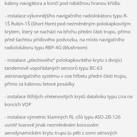
kabiny navigátora a končí pod náběžnou hranou křídla.
- instalace výkonnějšího navigačního radiolokátoru typu R-
1Š Rubín-1Š (
Short Horn
) pod nezměněným polokapkovitým
krytem, který se nachází na břichu přední části trupu, přímo
před šachtou příďového podvozku, na místo navigačního
radiolokátoru typu RBP-4G (
Mushroom
)
- instalace „plechového“ polokapkovitého krytu s dvojicí
tandemově uspořádaných senzorů typu BC-63
astronavigačního systému v ose hřbetu přední části trupu,
přímo za kabinou letové posádky
- instalace štíhlých vřetenovitých krytů datalinku typu Lira na
koncích VOP
- instalace výmetnic klamných RL cílů typu ASO-2B-126
uvnitř tvarově jinak nezměněném koncovém
aerodynamickém krytu trupu (u pěti z osmi sériových