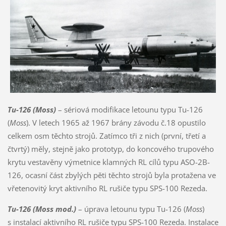
Tu-126 (Moss)
– sériová modifikace letounu typu Tu-126
(
Moss
). V letech 1965 až 1967 brány závodu č.18 opustilo
celkem osm těchto strojů. Zatímco tři z nich (první, třetí a
čtvrtý) měly, stejně jako prototyp, do koncového trupového
krytu vestavěny výmetnice klamných RL cílů typu ASO-2B-
126, ocasní část zbylých pěti těchto strojů byla protažena ve
vřetenovitý kryt aktivního RL rušiče typu SPS-100 Rezeda.
Tu-126 (Moss mod.)
– úprava letounu typu Tu-126 (
Moss
)
s instalací aktivního RL rušiče typu SPS-100 Rezeda. Instalace