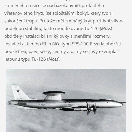
zmíněného rušiče se nacházela uvnitř protáhlého
vřetenovitého krytu (se zploštělými boky), který tvořil
zakončení trupu. Protože měl zmíněný kryt pozitivní vliv na
podélnou stabilitu, takto modifikované Tu-126 (
Moss
)
obdržely instalaci břišní kýlovky s menšími rozměry.
Instalaci aktivního RL rušiče typu SPS-100 Rezeda obdržel
pouze třetí, pátý, šestý, sedmý a osmý sériový exemplář
letounu typu Tu-126 (
Moss
).