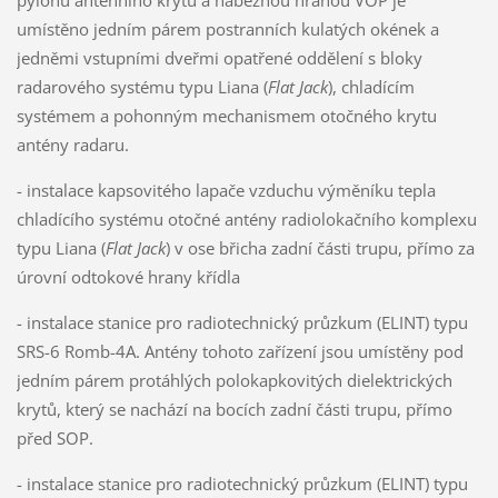
umístěno jedním párem postranních kulatých okének a
jedněmi vstupními dveřmi opatřené oddělení s bloky
radarového systému typu Liana (
Flat Jack
), chladícím
systémem a pohonným mechanismem otočného krytu
antény radaru.
- instalace kapsovitého lapače vzduchu výměníku tepla
chladícího systému otočné antény radiolokačního komplexu
typu Liana (
Flat Jack
) v ose břicha zadní části trupu, přímo za
úrovní odtokové hrany křídla
- instalace stanice pro radiotechnický průzkum (ELINT) typu
SRS-6 Romb-4A. Antény tohoto zařízení jsou umístěny pod
jedním párem protáhlých polokapkovitých dielektrických
krytů, který se nachází na bocích zadní části trupu, přímo
před SOP.
- instalace stanice pro radiotechnický průzkum (ELINT) typu