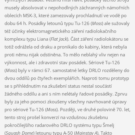
musely absolvovat v nepohodlných záchranných námořních
oblecích MSK-3, které zamezovaly prochladnutí ve vodě po
dobu 64 h. Posádky letounů typu Tu-126 (
Moss
) ale sužovaly
též účinky elektromagnetického záření radiolokačního
komplexu typu Liana (
Flat Jack
). Část záření radiolokátoru se
totiž odrážela od draku a pronikalo do kabiny, která nebyla
proti němu nijak odstíněna. To mělo neblahý vliv nejen na
výkonnost, ale i zdravotní stav posádek. Sériové Tu-126
(
Moss
) byly v rámci 67. samostatné letky DRLO rozděleny do
dvou oddílů po čtyřech exemplářích. Naproti tomu prototyp
se s přihlédnutím na zkušební status nestal součástí
žádného oddílu a ani s ním nelétaly řadové posádky. Zprvu
byly za jeho pomoci zkoušeny všechny navrhované úpravy
pro sériové Tu-126 (
Moss
). Později, ve druhé polovině 70. let,
tento stroj prošel konverzí na vzdušnou zkušebnu
pokročilejšího radarového DRLO systému typu Šmelj
(
Squash Dome
) letounu typu A-50 (
Mainstay A
). Takto