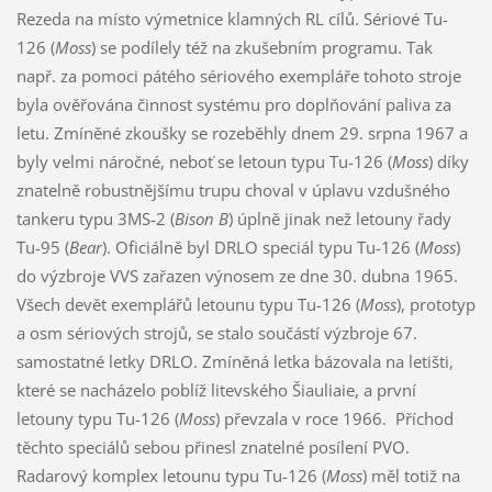
Rezeda na místo výmetnice klamných RL cílů. Sériové Tu-
126 (
Moss
) se podílely též na zkušebním programu. Tak
např. za pomoci pátého sériového exempláře tohoto stroje
byla ověřována činnost systému pro doplňování paliva za
letu. Zmíněné zkoušky se rozeběhly dnem 29. srpna 1967 a
byly velmi náročné, neboť se letoun typu Tu-126 (
Moss
) díky
znatelně robustnějšímu trupu choval v úplavu vzdušného
tankeru typu 3MS-2 (
Bison B
) úplně jinak než letouny řady
Tu-95 (
Bear
). Oficiálně byl DRLO speciál typu Tu-126 (
Moss
)
do výzbroje VVS zařazen výnosem ze dne 30. dubna 1965.
Všech devět exemplářů letounu typu Tu-126 (
Moss
), prototyp
a osm sériových strojů, se stalo součástí výzbroje 67.
samostatné letky DRLO. Zmíněná letka bázovala na letišti,
které se nacházelo poblíž litevského Šiauliaie, a první
letouny typu Tu-126 (
Moss
) převzala v roce 1966. Příchod
těchto speciálů sebou přinesl znatelné posílení PVO.
Radarový komplex letounu typu Tu-126 (
Moss
) měl totiž na