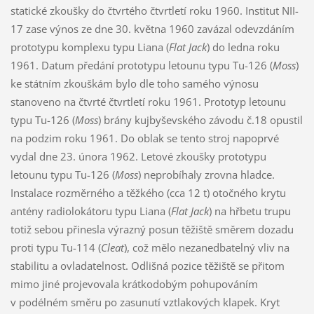
statické zkoušky do čtvrtého čtvrtletí roku 1960. Institut NII-
17 zase výnos ze dne 30. května 1960 zavázal odevzdáním
prototypu komplexu typu Liana (
Flat Jack
) do ledna roku
1961. Datum předání prototypu letounu typu Tu-126 (
Moss
)
ke státním zkouškám bylo dle toho samého výnosu
stanoveno na čtvrté čtvrtletí roku 1961. Prototyp letounu
typu Tu-126 (
Moss
) brány kujbyševského závodu č.18 opustil
na podzim roku 1961. Do oblak se tento stroj napoprvé
vydal dne 23. února 1962. Letové zkoušky prototypu
letounu typu Tu-126 (
Moss
) neprobíhaly zrovna hladce.
Instalace rozměrného a těžkého (cca 12 t) otočného krytu
antény radiolokátoru typu Liana (
Flat Jack
) na hřbetu trupu
totiž sebou přinesla výrazný posun těžiště směrem dozadu
proti typu Tu-114 (
Cleat
), což mělo nezanedbatelný vliv na
stabilitu a ovladatelnost. Odlišná pozice těžiště se přitom
mimo jiné projevovala krátkodobým pohupováním
v podélném směru po zasunutí vztlakových klapek. Kryt