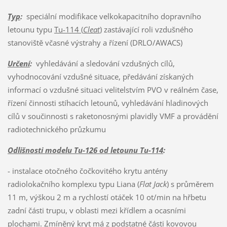
Typ
:
speciální modifikace velkokapacitního dopravního
letounu typu
Tu-114 (
Cleat
)
zastávající roli vzdušného
stanoviště včasné výstrahy a řízení (DRLO/AWACS)
Určení
:
vyhledávání a sledování vzdušných cílů,
vyhodnocování vzdušné situace, předávání získaných
informací o vzdušné situaci velitelstvím PVO v reálném čase,
řízení činnosti stíhacích letounů, vyhledávání hladinových
cílů v součinnosti s raketonosnými plavidly VMF a provádění
radiotechnického průzkumu
Odlišnosti modelu Tu-126 od letounu Tu-114
:
- instalace otočného čočkovitého krytu antény
radiolokačního komplexu typu Liana (
Flat Jack
) s průměrem
11 m, výškou 2 m a rychlostí otáček 10 ot/min na hřbetu
zadní části trupu, v oblasti mezi křídlem a ocasními
plochami. Zmíněný kryt má z podstatné části kovovou