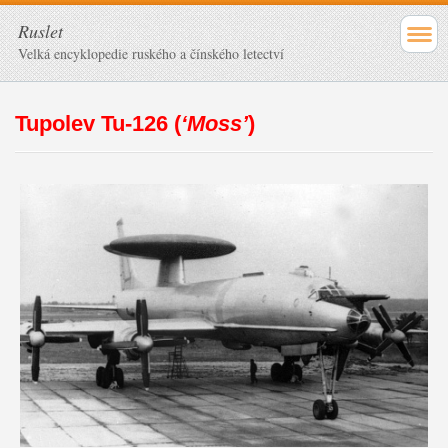
Ruslet
Velká encyklopedie ruského a čínského letectví
Tupolev Tu-126 (
‘Moss’
)