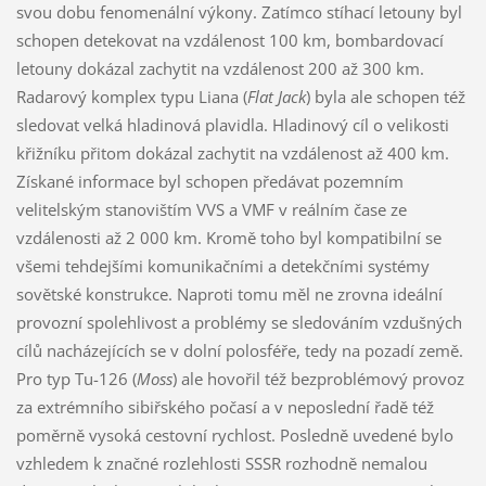
svou dobu fenomenální výkony. Zatímco stíhací letouny byl
schopen detekovat na vzdálenost 100 km, bombardovací
letouny dokázal zachytit na vzdálenost 200 až 300 km.
Radarový komplex typu Liana (
Flat Jack
) byla ale schopen též
sledovat velká hladinová plavidla. Hladinový cíl o velikosti
křižníku přitom dokázal zachytit na vzdálenost až 400 km.
Získané informace byl schopen předávat pozemním
velitelským stanovištím VVS a VMF v reálním čase ze
vzdálenosti až 2 000 km. Kromě toho byl kompatibilní se
všemi tehdejšími komunikačními a detekčními systémy
sovětské konstrukce. Naproti tomu měl ne zrovna ideální
provozní spolehlivost a problémy se sledováním vzdušných
cílů nacházejících se v dolní polosféře, tedy na pozadí země.
Pro typ Tu-126 (
Moss
) ale hovořil též bezproblémový provoz
za extrémního sibiřského počasí a v neposlední řadě též
poměrně vysoká cestovní rychlost. Posledně uvedené bylo
vzhledem k značné rozlehlosti SSSR rozhodně nemalou