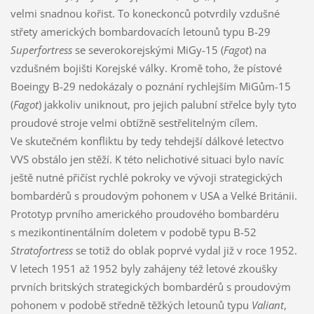
velmi snadnou kořist. To koneckonců potvrdily vzdušné
střety amerických bombardovacích letounů typu B-29
Superfortress
se severokorejskými MiGy-15 (
Fagot
) na
vzdušném bojišti Korejské války. Kromě toho, že pístové
Boeingy B-29 nedokázaly o poznání rychlejším MiGům-15
(
Fagot
) jakkoliv uniknout, pro jejich palubní střelce byly tyto
proudové stroje velmi obtížně sestřelitelným cílem.
Ve skutečném konfliktu by tedy tehdejší dálkové letectvo
VVS obstálo jen stěží. K této nelichotivé situaci bylo navíc
ještě nutné přičíst rychlé pokroky ve vývoji strategických
bombardérů s proudovým pohonem v USA a Velké Británii.
Prototyp prvního amerického proudového bombardéru
s mezikontinentálním doletem v podobě typu B-52
Stratofortress
se totiž do oblak poprvé vydal již v roce 1952.
V letech 1951 až 1952 byly zahájeny též letové zkoušky
prvních britských strategických bombardérů s proudovým
pohonem v podobě středně těžkých letounů typu
Valiant
,