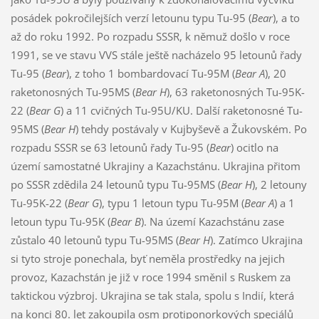
posádek pokročilejších verzí letounu typu Tu-95 (
Bear
), a to
až do roku 1992. Po rozpadu SSSR, k němuž došlo v roce
1991, se ve stavu VVS stále ještě nacházelo 95 letounů řady
Tu-95 (
Bear
), z toho 1 bombardovací Tu-95M (
Bear A
), 20
raketonosných Tu-95MS (
Bear H
), 63 raketonosných Tu-95K-
22 (
Bear G
) a 11 cvičných Tu-95U/KU. Další raketonosné Tu-
95MS (
Bear H
) tehdy postávaly v Kujbyševě a Žukovském. Po
rozpadu SSSR se 63 letounů řady Tu-95 (
Bear
) ocitlo na
území samostatné Ukrajiny a Kazachstánu. Ukrajina přitom
po SSSR zdědila 24 letounů typu Tu-95MS (
Bear H
), 2 letouny
Tu-95K-22 (
Bear G
), typu 1 letoun typu Tu-95M (
Bear A
) a 1
letoun typu Tu-95K (
Bear B
). Na území Kazachstánu zase
zůstalo 40 letounů typu Tu-95MS (
Bear H
). Zatímco Ukrajina
si tyto stroje ponechala, byť neměla prostředky na jejich
provoz, Kazachstán je již v roce 1994 směnil s Ruskem za
taktickou výzbroj. Ukrajina se tak stala, spolu s Indií, která
na konci 80. let zakoupila osm protiponorkových speciálů