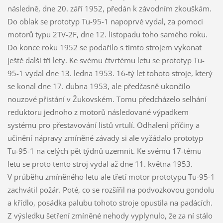
následně, dne 20. září 1952, předán k závodním zkouškám.
Do oblak se prototyp Tu-95-1 napoprvé vydal, za pomoci
motorů typu 2TV-2F, dne 12. listopadu toho samého roku.
Do konce roku 1952 se podařilo s tímto strojem vykonat
ještě další tři lety. Ke svému čtvrtému letu se prototyp Tu-
95-1 vydal dne 13. ledna 1953. 16-tý let tohoto stroje, který
se konal dne 17. dubna 1953, ale předčasně ukončilo
nouzové přistání v Žukovském. Tomu předcházelo selhání
reduktoru jednoho z motorů následované výpadkem
systému pro přestavování listů vrtulí. Odhalení příčiny a
učinění nápravy zmíněné závady si ale vyžádalo prototyp
Tu-95-1 na celých pět týdnů uzemnit. Ke svému 17-tému
letu se proto tento stroj vydal až dne 11. května 1953.
V průběhu zmíněného letu ale třetí motor prototypu Tu-95-1
zachvátil požár. Poté, co se rozšířil na podvozkovou gondolu
a křídlo, posádka palubu tohoto stroje opustila na padácích.
Z výsledku šetření zmíněné nehody vyplynulo, že za ní stálo