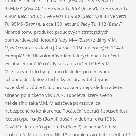
z toho 31 ve verzi Tu-95/-95A (
Bear A
), 19 ve verzi Tu-
95M/MA (
Bear A
), 47 ve verzi Tu-95K (
Bear B
), 23 ve verzi Tu-
95KM (
Bear B/C
), 53 ve verzi Tu-95RC (
Bear D
) a 88 ve verzi
Tu-95MS (
Bear H
), a cca 100 letounů řady Tu-142 (
Bear F
).
Naproti tomu produkce proudových strategických
bombardovacích letounů řady M-4 (
Bison
) z dílny V.M.
Mjasiščeva se zastavila již v roce 1960 na pouhých 114-ti
exemplářích. Hlavním důvodem tak rychlého ukončení
výroby letounů této řady se stalo zrušení OKB V.M.
Mjasiščeva. Toto byl přitom důsledek přeceňování
schopností raketové techniky ze strany tehdejšího
sovětského vůdce N.S. Chruščova a v neposlední řadě též
silného politického vlivu A.N. Tupoleva, který svého
někdejšího žáka V.M. Mjasiščeva považoval za
nebezpečného konkurenta. Počáteční operační způsobilosti
letoun typu Tu-95 (
Bear A
) dosáhl v dubnu roku 1956.
Zavádění letounů typu Tu-95 (
Bear A
) se neobešlo bez
problémů. Motory typu NK-12 z prvních výrobních sérií totiž