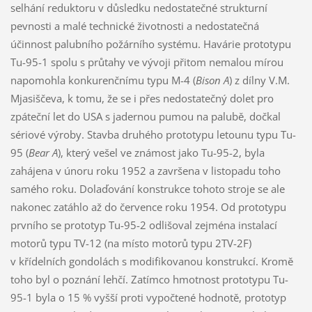
selhání reduktoru v důsledku nedostatečné strukturní
pevnosti a malé technické životnosti a nedostatečná
účinnost palubního požárního systému. Havárie prototypu
Tu-95-1 spolu s průtahy ve vývoji přitom nemalou mírou
napomohla konkurenčnímu typu M-4 (
Bison A
) z dílny V.M.
Mjasiščeva, k tomu, že se i přes nedostatečný dolet pro
zpáteční let do USA s jadernou pumou na palubě, dočkal
sériové výroby. Stavba druhého prototypu letounu typu Tu-
95 (
Bear A
), který vešel ve známost jako Tu-95-2, byla
zahájena v únoru roku 1952 a završena v listopadu toho
samého roku. Dolaďování konstrukce tohoto stroje se ale
nakonec zatáhlo až do července roku 1954. Od prototypu
prvního se prototyp Tu-95-2 odlišoval zejména instalací
motorů typu TV-12 (na místo motorů typu 2TV-2F)
v křídelních gondolách s modifikovanou konstrukcí. Kromě
toho byl o poznání lehčí. Zatímco hmotnost prototypu Tu-
95-1 byla o 15 % vyšší proti vypočtené hodnotě, prototyp