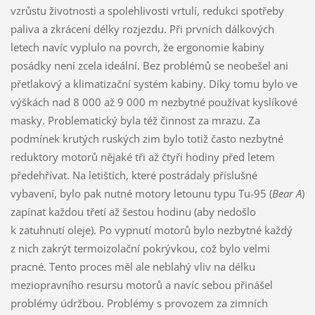
vzrůstu životnosti a spolehlivosti vrtulí, redukci spotřeby
paliva a zkrácení délky rozjezdu. Při prvních dálkových
letech navíc vyplulo na povrch, že ergonomie kabiny
posádky není zcela ideální. Bez problémů se neobešel ani
přetlakový a klimatizační systém kabiny. Díky tomu bylo ve
výškách nad 8 000 až 9 000 m nezbytné používat kyslíkové
masky. Problematický byla též činnost za mrazu. Za
podmínek krutých ruských zim bylo totiž často nezbytné
reduktory motorů nějaké tři až čtyři hodiny před letem
předehřívat. Na letištích, které postrádaly příslušné
vybavení, bylo pak nutné motory letounu typu Tu-95 (
Bear A
)
zapínat každou třetí až šestou hodinu (aby nedošlo
k zatuhnutí oleje). Po vypnutí motorů bylo nezbytné každý
z nich zakrýt termoizolační pokrývkou, což bylo velmi
pracné. Tento proces měl ale neblahý vliv na délku
meziopravního resursu motorů a navíc sebou přinášel
problémy údržbou. Problémy s provozem za zimních