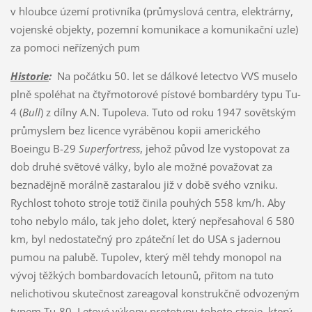
v hloubce území protivníka (průmyslová centra, elektrárny,
vojenské objekty, pozemní komunikace a komunikační uzle)
za pomoci neřízených pum
Historie
:
Na počátku 50. let se dálkové letectvo VVS muselo
plně spoléhat na čtyřmotorové pístové bombardéry typu Tu-
4 (
Bull
) z dílny A.N. Tupoleva. Tuto od roku 1947 sovětským
průmyslem bez licence vyráběnou kopii amerického
Boeingu B-29
Superfortress
, jehož původ lze vystopovat za
dob druhé světové války, bylo ale možné považovat za
beznadějně morálně zastaralou již v době svého vzniku.
Rychlost tohoto stroje totiž činila pouhých 558 km/h. Aby
toho nebylo málo, tak jeho dolet, který nepřesahoval 6 580
km, byl nedostatečný pro zpáteční let do USA s jadernou
pumou na palubě. Tupolev, který měl tehdy monopol na
vývoj těžkých bombardovacích letounů, přitom na tuto
nelichotivou skutečnost zareagoval konstrukčně odvozeným
typem Tu-80. Letové výkony prototypu tohoto stroje, který