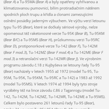
(
Bear A
) a Tu-95MA (
Bear A
) a byly opatřeny vyhřívanou a
klimatizovanou pumovnicí, bílím protiradiačním nátěrem
spodních ploch trupu a křídla a clonami zamezujícími
oslnění posádky jaderným výbuchem. Ve výčtu verzí letounu
typu Tu-95 (
Bear
), které se dočkaly sériové výroby, nelze
opomenout též raketonosné verze Tu-95K (
Bear B
), Tu-95KM
(
Bear B/C
) a Tu-95MS (
Bear H
), průzkumnou verzi Tu-95RC
(
Bear D
), protiponorkové verze Tu-142 (
Bear F
), Tu-142M
(
Bear F mod.3
), Tu-142MZ (
Bear F mod.4
) a Tu-142ME (
Bear F
mod.3
) a retranslační verzi Tu-142MR (
Bear J
). Ve výrobním
programu závodu č.18 z Kujbyševa se letouny řady Tu-95
(
Bear
) nacházely v letech 1955 až 1972 (model Tu-95, Tu-
95M, Tu-95K, Tu-95KM, Tu-95RC a Tu-142) a 1983 až 1992
(model Tu-95MS). V letech 1974 až 1994 byly tyto stroje
vyráběny též na lince závodu č.86 z Taganrogu (model Tu-
142, Tu-142M, Tu-142MZ, Tu-142MR, Tu-142ME a Tu-95MS).
Celkem bylo postaveno 261 letounů řady Tu-95 (
Bear
),