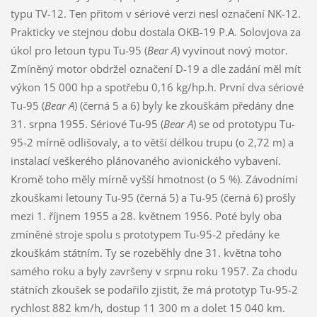
typu TV-12. Ten přitom v sériové verzi nesl označení NK-12.
Prakticky ve stejnou dobu dostala OKB-19 P.A. Solovjova za
úkol pro letoun typu Tu-95 (
Bear A
) vyvinout nový motor.
Zmíněný motor obdržel označení D-19 a dle zadání měl mít
výkon 15 000 hp a spotřebu 0,16 kg/hp.h. První dva sériové
Tu-95 (
Bear A
) (černá 5 a 6) byly ke zkouškám předány dne
31. srpna 1955. Sériové Tu-95 (
Bear A
) se od prototypu Tu-
95-2 mírně odlišovaly, a to větší délkou trupu (o 2,72 m) a
instalací veškerého plánovaného avionického vybavení.
Kromě toho měly mírně vyšší hmotnost (o 5 %). Závodními
zkouškami letouny Tu-95 (černá 5) a Tu-95 (černá 6) prošly
mezi 1. říjnem 1955 a 28. květnem 1956. Poté byly oba
zmíněné stroje spolu s prototypem Tu-95-2 předány ke
zkouškám státním. Ty se rozeběhly dne 31. května toho
samého roku a byly završeny v srpnu roku 1957. Za chodu
státních zkoušek se podařilo zjistit, že má prototyp Tu-95-2
rychlost 882 km/h, dostup 11 300 m a dolet 15 040 km.