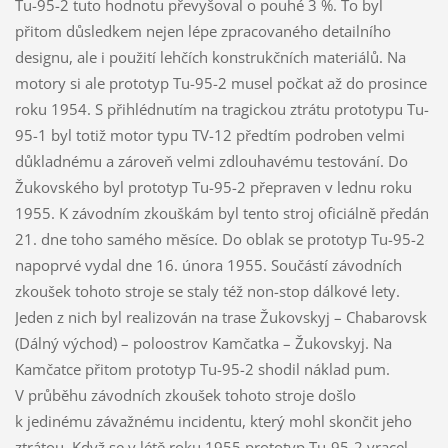
Tu-95-2 tuto hodnotu převyšoval o pouhé 3 %. To byl
přitom důsledkem nejen lépe zpracovaného detailního
designu, ale i použití lehčích konstrukčních materiálů. Na
motory si ale prototyp Tu-95-2 musel počkat až do prosince
roku 1954. S přihlédnutím na tragickou ztrátu prototypu Tu-
95-1 byl totiž motor typu TV-12 předtím podroben velmi
důkladnému a zároveň velmi zdlouhavému testování. Do
Žukovského byl prototyp Tu-95-2 přepraven v lednu roku
1955. K závodním zkouškám byl tento stroj oficiálně předán
21. dne toho samého měsíce. Do oblak se prototyp Tu-95-2
napoprvé vydal dne 16. února 1955. Součástí závodních
zkoušek tohoto stroje se staly též non-stop dálkové lety.
Jeden z nich byl realizován na trase Žukovskyj – Chabarovsk
(Dálný východ) – poloostrov Kamčatka – Žukovskyj. Na
Kamčatce přitom prototyp Tu-95-2 shodil náklad pum.
V průběhu závodních zkoušek tohoto stroje došlo
k jedinému závažnému incidentu, který mohl skončit jeho
ztrátou. Když se v létě roku 1955 prototyp Tu-95-2 vracel