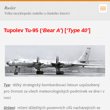
Ruslet
Velká encyklopedie ruského a čínského letectví
Tupolev Tu-95 (
‘Bear A’
) [
‘Type 40’
]
Typ
:
těžký strategický bombardovací letoun uzpůsobený
pro činnost za všech meteorologických podmínek ve dne i v
noci
Určení
:
ničení důležitých pozemních cílů nacházejících se