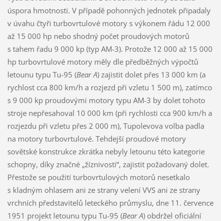
úspora hmotnosti. V případě pohonných jednotek připadaly
v úvahu čtyři turbovrtulové motory s výkonem řádu 12 000
až 15 000 hp nebo shodný počet proudových motorů
s tahem řadu 9 000 kp (typ AM-3). Protože 12 000 až 15 000
hp turbovrtulové motory měly dle předběžných výpočtů
letounu typu Tu-95 (
Bear A
) zajistit dolet přes 13 000 km (a
rychlost cca 800 km/h a rozjezd při vzletu 1 500 m), zatímco
s 9 000 kp proudovými motory typu AM-3 by dolet tohoto
stroje nepřesahoval 10 000 km (při rychlosti cca 900 km/h a
rozjezdu při vzletu přes 2 000 m), Tupolevova volba padla
na motory turbovrtulové. Tehdejší proudové motory
sovětské konstrukce zkrátka nebyly letounu této kategorie
schopny, díky značné „žíznivosti“, zajistit požadovaný dolet.
Přestože se použití turbovrtulových motorů nesetkalo
s kladným ohlasem ani ze strany velení VVS ani ze strany
vrchních představitelů leteckého průmyslu, dne 11. července
1951 projekt letounu typu Tu-95 (
Bear A
) obdržel oficiální