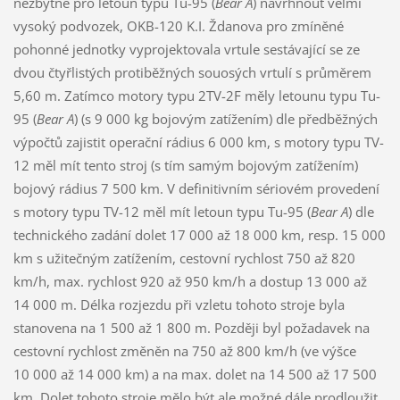
nezbytné pro letoun typu Tu-95 (
Bear A
) navrhnout velmi
vysoký podvozek, OKB-120 K.I. Ždanova pro zmíněné
pohonné jednotky vyprojektovala vrtule sestávající se ze
dvou čtyřlistých protiběžných souosých vrtulí s průměrem
5,60 m. Zatímco motory typu 2TV-2F měly letounu typu Tu-
95 (
Bear A
) (s 9 000 kg bojovým zatížením) dle předběžných
výpočtů zajistit operační rádius 6 000 km, s motory typu TV-
12 měl mít tento stroj (s tím samým bojovým zatížením)
bojový rádius 7 500 km. V definitivním sériovém provedení
s motory typu TV-12 měl mít letoun typu Tu-95 (
Bear A
) dle
technického zadání dolet 17 000 až 18 000 km, resp. 15 000
km s užitečným zatížením, cestovní rychlost 750 až 820
km/h, max. rychlost 920 až 950 km/h a dostup 13 000 až
14 000 m. Délka rozjezdu při vzletu tohoto stroje byla
stanovena na 1 500 až 1 800 m. Později byl požadavek na
cestovní rychlost změněn na 750 až 800 km/h (ve výšce
10 000 až 14 000 km) a na max. dolet na 14 500 až 17 500
km. Dolet tohoto stroje mělo být ale možné dále prodloužit,