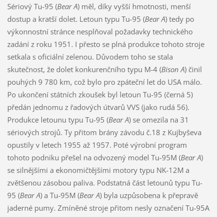
Sériový Tu-95 (
Bear A
) měl, díky vyšší hmotnosti, menší
dostup a kratší dolet. Letoun typu Tu-95 (
Bear A
) tedy po
výkonnostní stránce nesplňoval požadavky technického
zadání z roku 1951. I přesto se plná produkce tohoto stroje
setkala s oficiální zelenou. Důvodem toho se stala
skutečnost, že dolet konkurenčního typu M-4 (
Bison A
) činil
pouhých 9 780 km, což bylo pro zpáteční let do USA málo.
Po ukončení státních zkoušek byl letoun Tu-95 (černá 5)
předán jednomu z řadových útvarů VVS (jako rudá 56).
Produkce letounu typu Tu-95 (
Bear A
) se omezila na 31
sériových strojů. Ty přitom brány závodu č.18 z Kujbyševa
opustily v letech 1955 až 1957. Poté výrobní program
tohoto podniku přešel na odvozený model Tu-95M (
Bear A
)
se silnějšími a ekonomičtějšími motory typu NK-12M a
zvětšenou zásobou paliva. Podstatná část letounů typu Tu-
95 (
Bear A
) a Tu-95M (
Bear A
) byla uzpůsobena k přepravě
jaderné pumy. Zmíněné stroje přitom nesly označení Tu-95A