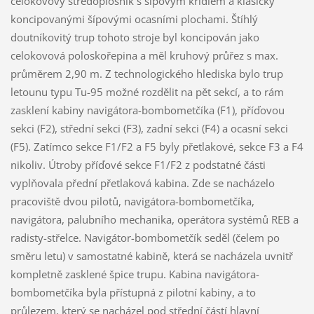
celokovový středoplošník s šípovým křídlem a klasicky
koncipovanými šípovými ocasními plochami. Štíhlý
doutníkovitý trup tohoto stroje byl koncipován jako
celokovová poloskořepina a měl kruhový průřez s max.
průměrem 2,90 m. Z technologického hlediska bylo trup
letounu typu Tu-95 možné rozdělit na pět sekcí, a to rám
zasklení kabiny navigátora-bombometčíka (F1), příďovou
sekci (F2), střední sekci (F3), zadní sekci (F4) a ocasní sekci
(F5). Zatímco sekce F1/F2 a F5 byly přetlakové, sekce F3 a F4
nikoliv. Útroby příďové sekce F1/F2 z podstatné části
vyplňovala přední přetlaková kabina. Zde se nacházelo
pracoviště dvou pilotů, navigátora-bombometčíka,
navigátora, palubního mechanika, operátora systémů REB a
radisty-střelce. Navigátor-bombometčík seděl (čelem po
směru letu) v samostatné kabině, která se nacházela uvnitř
kompletně zasklené špice trupu. Kabina navigátora-
bombometčíka byla přístupná z pilotní kabiny, a to
průlezem, který se nacházel pod střední částí hlavní