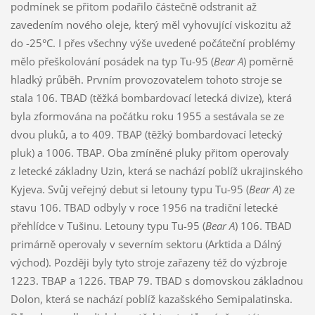
podmínek se přitom podařilo částečně odstranit až
zavedením nového oleje, který měl vyhovující viskozitu až
do -25°C. I přes všechny výše uvedené počáteční problémy
mělo přeškolování posádek na typ Tu-95 (
Bear A
) poměrně
hladký průběh. Prvním provozovatelem tohoto stroje se
stala 106. TBAD (těžká bombardovací letecká divize), která
byla zformována na počátku roku 1955 a sestávala se ze
dvou pluků, a to 409. TBAP (těžký bombardovací letecký
pluk) a 1006. TBAP. Oba zmíněné pluky přitom operovaly
z letecké základny Uzin, která se nachází poblíž ukrajinského
Kyjeva. Svůj veřejný debut si letouny typu Tu-95 (
Bear A
) ze
stavu 106. TBAD odbyly v roce 1956 na tradiční letecké
přehlídce v Tušinu. Letouny typu Tu-95 (
Bear A
) 106. TBAD
primárně operovaly v severním sektoru (Arktida a Dálný
východ). Později byly tyto stroje zařazeny též do výzbroje
1223. TBAP a 1226. TBAP 79. TBAD s domovskou základnou
Dolon, která se nachází poblíž kazašského Semipalatinska.