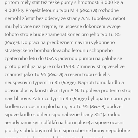
přitom měly stát též těžké pumy s hmotností 3 000 kg a
9 000 kg. Projekt letounu typu M-4 (
Bison A
) rozhodně
nemohl zůstat bez odezvy ze strany A.N. Tupoleva, neboť
mu bylo více než zřejmé, že úspěšné dokončení vývoje
tohoto stroje bude znamenat konec pro jeho typ Tu-85
(
Barge
). Do prací na předběžném návrhu výkonného
strategického bombardovacího letounu schopného
zpátečního letu do USA s jadernou pumou na palubě se
proto pustil již na jaře roku 1948. Zmíněný stroj vešel ve
známost jako Tu-95 (
Bear A
) a řešení trupu sdílel s
neúspěšným typem Tu-85 (
Barge
). Naproti tomu křídlo a
ocasní plochy konstrukční tým A.N. Tupoleva pro tento stroj
navrhl nově. Zatímco typ Tu-85 (
Barge
) byl opatřen přímým
křídlem a ocasními plochami, typ Tu-95 (
Bear A
) obdržel
šípové křídlo s úhlem šípu náběžné hrany 35° (a řadou
aerodynamických plůtků na horní ploše) a šípové ocasní
plochy s obdobným úhlem šípu náběžné hrany nepodobné