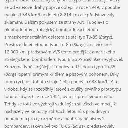
se od vzletové dráhy poprvé odlepil v roce 1949, v podobě
rychlosti 545 km/h a doletu 8 214 km ale představovaly
zklamání. Dalším pokusem ze strany A.N. Tupoleva o
plnohodnotný strategický bombardovací letoun
s mezikontinentálním doletem se stal typ Tu-85 (
Barge
).
Přestože dolet letounu typu Tu-85 (
Barge
) činil více než
12 000 km, představám VVS tento protějšek amerického
strategického bombardéru typu B-36
Peacemaker
nevyhověl.
Konzervativně smýšlející Tupolev totiž letoun typu Tu-85
(
Barge
) opatřil přímým křídlem a pístovým pohonem. Díky
tomu rychlost tohoto stroje činila pouhých 638 km/h. A to
v době, kdy se rozeběhly letové zkoušky prvního prototypu
tohoto stroje, tj. v roce 1951, bylo již přeci jenom málo.
Tehdy se totiž ve výzbroji vzdušných sil všech velmocí již
nacházely velké počty stíhacích letounů s proudovým
pohonem a pro ty rozměrné a neohrabané pístové
bombardéry, jakým byl typ Tu-85 (
Barge
), představovaly