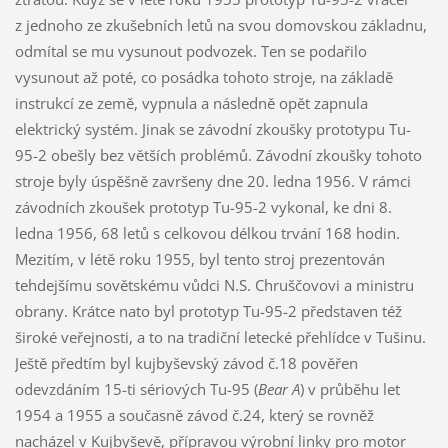
z jednoho ze zkušebních letů na svou domovskou základnu,
odmítal se mu vysunout podvozek. Ten se podařilo
vysunout až poté, co posádka tohoto stroje, na základě
instrukcí ze země, vypnula a následně opět zapnula
elektrický systém. Jinak se závodní zkoušky prototypu Tu-
95-2 obešly bez větších problémů. Závodní zkoušky tohoto
stroje byly úspěšně završeny dne 20. ledna 1956. V rámci
závodních zkoušek prototyp Tu-95-2 vykonal, ke dni 8.
ledna 1956, 68 letů s celkovou délkou trvání 168 hodin.
Mezitím, v létě roku 1955, byl tento stroj prezentován
tehdejšímu sovětskému vůdci N.S. Chruščovovi a ministru
obrany. Krátce nato byl prototyp Tu-95-2 představen též
široké veřejnosti, a to na tradiční letecké přehlídce v Tušinu.
Ještě předtím byl kujbyševský závod č.18 pověřen
odevzdáním 15-ti sériových Tu-95 (
Bear A
) v průběhu let
1954 a 1955 a současně závod č.24, který se rovněž
nacházel v Kujbyševě, přípravou výrobní linky pro motor