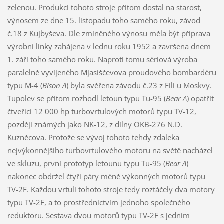
zelenou. Produkci tohoto stroje přitom dostal na starost,
výnosem ze dne 15. listopadu toho samého roku, závod
č.18 z Kujbyševa. Dle zmíněného výnosu měla být příprava
výrobní linky zahájena v lednu roku 1952 a završena dnem
1. září toho samého roku. Naproti tomu sériová výroba
paralelně vyvíjeného Mjasiščevova proudového bombardéru
typu M-4 (
Bison A
) byla svěřena závodu č.23 z Fili u Moskvy.
Tupolev se přitom rozhodl letoun typu Tu-95 (
Bear A
) opatřit
čtveřicí 12 000 hp turbovrtulových motorů typu TV-12,
později známých jako NK-12, z dílny OKB-276 N.D.
Kuzněcova. Protože se vývoj tohoto tehdy zdaleka
nejvýkonnějšího turbovrtulového motoru na světě nacházel
ve skluzu, první prototyp letounu typu Tu-95 (
Bear A
)
nakonec obdržel čtyři páry méně výkonných motorů typu
TV-2F. Každou vrtuli tohoto stroje tedy roztáčely dva motory
typu TV-2F, a to prostřednictvím jednoho společného
reduktoru. Sestava dvou motorů typu TV-2F s jedním