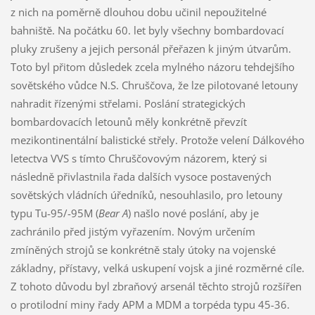
z nich na poměrně dlouhou dobu učinil nepoužitelné
bahniště. Na počátku 60. let byly všechny bombardovací
pluky zrušeny a jejich personál přeřazen k jiným útvarům.
Toto byl přitom důsledek zcela mylného názoru tehdejšího
sovětského vůdce N.S. Chruščova, že lze pilotované letouny
nahradit řízenými střelami. Poslání strategických
bombardovacích letounů měly konkrétně převzít
mezikontinentální balistické střely. Protože velení Dálkového
letectva VVS s tímto Chruščovovým názorem, který si
následně přivlastnila řada dalších vysoce postavených
sovětských vládních úředníků, nesouhlasilo, pro letouny
typu Tu-95/-95M (
Bear A
) našlo nové poslání, aby je
zachránilo před jistým vyřazením. Novým určením
zmíněných strojů se konkrétně staly útoky na vojenské
základny, přístavy, velká uskupení vojsk a jiné rozměrné cíle.
Z tohoto důvodu byl zbraňový arsenál těchto strojů rozšířen
o protilodní miny řady APM a MDM a torpéda typu 45-36.