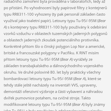
radiačního zamoření byla prováděna v laboratořích, tedy až
po přistání. Po vyhodnocení byly papírové filtry z kontejnerů
typu RR8311-100 vyhozeny (ty pak personál základen často
využíval jako toaletní papír). Letouny typu Tu-95/-95M (
Bear
A
) s kontejnery typu RR8311-100 byly používány k odebírání
vzorků vzduchu v oblastech tuzemských jaderných polygonů
a oblastech jaderných zkoušek potenciálního protivníka.
Konkrétně přitom šlo o čínský polygon Lop Nor a americké,
britské a francouzské polygony v Pacifiku. K RINT misím
přitom letouny typu Tu-95/-95M (
Bear A
) vyrážely ze
základen transbajkalského a dálnovýchodního vojenského
okruhu. Ve druhé polovině 80. let byly prakticky všechny
bombardovací letouny typu Tu-95/-95M (
Bear A
), které se
tehdy stále ještě nacházely na inventáři VVS, upraveny,
demontáží ofenzivní výzbroje a části vybavení a náhradou
dvířek pumovnice potahem, na cvičné stroje. Takto
modifikované letouny typu Tu-95/-95M (
Bear A
) byly známy
jako Tu-95U a byly používány k zdokonalovacímu výcviku