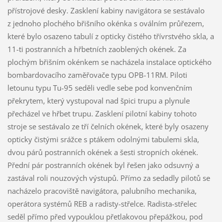
přístrojové desky. Zasklení kabiny navigátora se sestávalo
z jednoho plochého břišního okénka s oválním průřezem,
které bylo osazeno tabulí z opticky čistého třívrstvého skla, a
11-ti postranních a hřbetních zaoblených okének. Za
plochým břišním okénkem se nacházela instalace optického
bombardovacího zaměřovače typu OPB-11RM. Piloti
letounu typu Tu-95 seděli vedle sebe pod konvenčním
překrytem, který vystupoval nad špici trupu a plynule
přecházel ve hřbet trupu. Zasklení pilotní kabiny tohoto
stroje se sestávalo ze tří čelních okének, které byly osazeny
opticky čistými srážce s ptákem odolnými tabulemi skla,
dvou párů postranních okének a šesti stropních okének.
Přední pár postranních okének byl řešen jako odsuvný a
zastával roli nouzových výstupů. Přímo za sedadly pilotů se
nacházelo pracoviště navigátora, palubního mechanika,
operátora systémů REB a radisty-střelce. Radista-střelec
seděl přímo před vypouklou přetlakovou přepážkou, pod