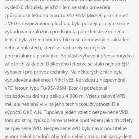
výsledků zkoušek, jejichž cílem se stalo prověření
způsobilosti letounu typu Tu-95/-95M (
Bear A
) pro činnost
z VPD s nezpevněnou plochou, byla později pro tyto stroje
vybudována záložní a předsunutá polní letiště. Zmíněná
letiště byla zřízena buďto v blízkosti domovských základen
nebo v oblastech, které se nacházely co nejblíže
potenciálnímu protivníku. Součástí vybavení předsunutých a
záložních základen Dálkového letectva se stalo nejnutnější
vybavení pro provoz techniky. Na některých z nich byla
vybudována dokonce i řídící věž. Ke vzletu z nezpevněné
VPD letoun typu Tu-95/-95M (
Bear A
) potřeboval
rozjezdovou dráhu s délkou 4 000 m. Vzlet z takové VPD
měl ale neblahý vliv na jeho technickou životnost. Dle
výpočtů OKB A.N. Tupoleva jeden vzlet z nezpevněné VPD
tomuto stroji způsobil srovnatelné opotřebení jako tři vzlety
se zpevněné VPD. Nezpevněné VPD byly navíc použitelné
jenom několik týdnů. Aby toho nebylo málo, tak každý déšť