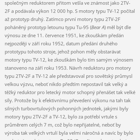
společným reduktorem přitom vešla ve známost jako 2TV-
2F a podávala výkon 12 000 hp. S motory typu TV-12 počítal
až prototyp druhý. Zatímco první motory typu 2TV-2F
poháněný prototyp letounu typu Tu-95 (
Bear A
) měl být dle
výnosu ze dne 11. července 1951, ke zkouškám předán
nejpozději v září roku 1952, datum předání druhého
prototypu tohoto stroje, jehož pohon měly obstarávat
motory typu TV-12, ke zkouškám bylo tím samým výnosem
stanoveno na září roku 1953. Návrh reduktoru pro motory
typu 2TV-2F a TV-12 ale představoval pro sovětský průmysl
velkou výzvu, neboť nikdo předtím nepostavil tak velký a
těžký reduktor pro letecký motor schopný přenášet tak velké
síly. Protože by k efektivnímu převedení výkonu na tah tak
silných turbovrtulových pohonných jednotek, jakými byly
motory typu 2TV-2F a TV-12, bylo za potřebí vrtule s
průměrem celých 7 m, což bylo nepřijatelné, neboť by
výroba tak velkých vrtulí byla velmi náročná a navíc by bylo