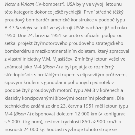
Victor
a
Vulcan
(„V-bombers“). USA byly ve vývoji letounu
této kategorie dokonce ještě rychlejší. První středně těžký
proudový bombardér americké konstrukce v podobě typu
B-47
Stratojet
se totiž ve výzbroji USAF nacházel již od roku
1950. Dne 24. března 1951 se proto s oficiální podporou
setkal projekt čtyřmotorového proudového strategického
bombardéru s mezikontinentálním doletem, který zpracoval
z vlastní iniciativy V.M. Mjasiščev. Zmíněný letoun vešel ve
známost jako M-4 (
Bison A
) a byl pojat jako rozměrný
středoplošník s protáhlým trupem s elipsovitým průřezem,
šípovým křídlem s gondolami pohonných jednotek v
podobě čtyř proudových motorů typu AM-3 v kořenech a
klasicky koncipovanými šípovými ocasními plochami. Dle
technického zadání ze dne 23. června 1951 měl letoun typu
M-4 (
Bison A
) disponovat doletem 12 000 km (v konfiguraci
s 5 000-ti kg pum), cestovní rychlostí 850 až 900 km/h a
nosností 24 000 kg. Součástí výzbroje tohoto stroje se