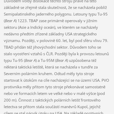
Důvodem volby dislokace těchto strojů právě na této
základně se zřejmě stala skutečnost, že se nacházela poblíž
Semipalatinského jaderného polygonu. Letouny typu Tu-95
(
Bear A
) 1223. TBAP zase primárně operovaly v jižním
sektoru (Asie a Indický oceán), ve kterém se nacházely
nedávno předtím zřízené základny USA strategického
významu. Později, v polovině 60. let, byl pod sféru vlivu 79.
TBAD přidán též jihovýchodní sektor. Důvodem toho se
stalo vyostření vztahů s ČLR. Později byla k provozu letounů
typu Tu-95 (
Bear A
) a Tu-95M (
Bear A
) uzpůsobena též
některá taktická letiště, která se nacházela v tundře za
Severním polárním kruhem. Odtud měly tyto stroje
startovat k útokům na cíle nacházející se na území USA. PVO
protivníka měly přitom tyto stroje překonávat samostatně
nebo ve formacích letem ve velké nebo v malé výšce (pod
200 m). Činnost z taktických polárních letišť frontového
letectva se přitom stala součástí manévrů Kupol, jejichž
cílem se stal nácvik útoku na USA. Na základě pozitivních