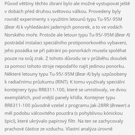
Původ většiny těchto zbraní bylo ale možné vystupovat ještě
v dobách před druhou světovou válkou. Provedeny byly
rovněž experimenty s využitím letounů typu Tu-95/-95M
(
Bear A
) k vyhledávání jaderných ponorek, a to ve vodách
Norského moře. Protože ale letoun typu Tu-95/-95M (
Bear A
)
postrádal instalaci speciálního protiponorkového vybavení,
jeho posádka se při pátrání po ponorkách musela spoléhat
pouze na svůj zrak. Z tohoto důvodu se v průběhu zkoušek
za pomoci tohoto stroje nepodařilo najít jedinou ponorku.
Některé letouny typu Tu-95/-95M (
Bear A
) byly uzpůsobeny
k radiačnímu průzkumu (RINT). K tomu využívaly speciální
kontejnery typu RR8311-100, které se umisťovaly, ve dvou
exemplářích, pod vnější panely křídla. Kontejner typu
RR8311-100 původně vzešel z programu Jak-28RR (
Brewer
) a
měl podobu válcovitého pouzdra (s pohyblivou kónickou
špicí), které ukrývalo papírový filtr. Na ten se zachycovaly
prachové částice ze vzduchu. Vlastní analýza úrovně