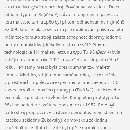
a to instalací systému pro doplňování paliva za letu. Dolet
letounu typu Tu-95 (
Bear A
) s dvojím doplněním paliva za
letu (na cestě tam a zpět) byl přitom odhadován na nejméně
32 000 km. Instalace systému pro doplňování paliva za letu
měla tedy tomuto stroji zajistit schopnost dopravy jaderné
pumy na prakticky jakékoliv místo na světě. Stavba
technologické 1:1 makety letounu typu Tu-95 (
Bear A
) byla
zahájena v srpnu roku 1951 a završena v listopadu téhož
roku. Ten samý měsíc byla přezkoumána tzv. maketní
komisí. Mezitím, v říjnu toho samého roku, se rozeběhla,
v prostorách Tupolevova experimentálního závodu č.156,
stavba prvního letového prototypu (Tu-95-1) a neletového
exempláře pro statické zkoušky. Kompletaci prototypu Tu-
95-1 se podařilo završit na podzim roku 1952. Poté byl
tento stroj přepraven, v částečně demontovaném stavu, na
leteckou základnu Žukovskyj, domovskou základnu
zkušebního institutu LII. Zde byl opět zkompletován a