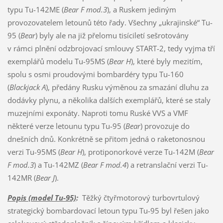
typu Tu-142ME (
Bear F mod.3
), a Ruskem jediným
provozovatelem letounů této řady. Všechny „ukrajinské“ Tu-
95 (
Bear
) byly ale na již přelomu tisíciletí sešrotovány
v rámci plnění odzbrojovací smlouvy START-2, tedy vyjma tří
exemplářů modelu Tu-95MS (
Bear H
), které byly mezitím,
spolu s osmi proudovými bombardéry typu Tu-160
(
Blackjack A
), předány Rusku výměnou za smazání dluhu za
dodávky plynu, a několika dalších exemplářů, které se staly
muzejními exponáty. Naproti tomu Ruské VVS a VMF
některé verze letounu typu Tu-95 (
Bear
) provozuje do
dnešních dnů. Konkrétně se přitom jedná o raketonosnou
verzi Tu-95MS (
Bear H
), protiponorkové verze Tu-142M (
Bear
F mod.3
) a Tu-142MZ (
Bear F mod.4
) a retranslační verzi Tu-
142MR (
Bear J
).
Popis (model Tu-95)
:
Těžký čtyřmotorový turbovrtulový
strategický bombardovací letoun typu Tu-95 byl řešen jako