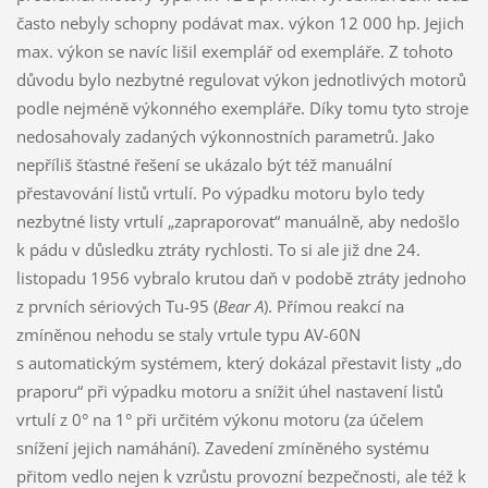
často nebyly schopny podávat max. výkon 12 000 hp. Jejich
max. výkon se navíc lišil exemplář od exempláře. Z tohoto
důvodu bylo nezbytné regulovat výkon jednotlivých motorů
podle nejméně výkonného exempláře. Díky tomu tyto stroje
nedosahovaly zadaných výkonnostních parametrů. Jako
nepříliš šťastné řešení se ukázalo být též manuální
přestavování listů vrtulí. Po výpadku motoru bylo tedy
nezbytné listy vrtulí „zapraporovat“ manuálně, aby nedošlo
k pádu v důsledku ztráty rychlosti. To si ale již dne 24.
listopadu 1956 vybralo krutou daň v podobě ztráty jednoho
z prvních sériových Tu-95 (
Bear A
). Přímou reakcí na
zmíněnou nehodu se staly vrtule typu AV-60N
s automatickým systémem, který dokázal přestavit listy „do
praporu“ při výpadku motoru a snížit úhel nastavení listů
vrtulí z 0° na 1° při určitém výkonu motoru (za účelem
snížení jejich namáhání). Zavedení zmíněného systému
přitom vedlo nejen k vzrůstu provozní bezpečnosti, ale též k