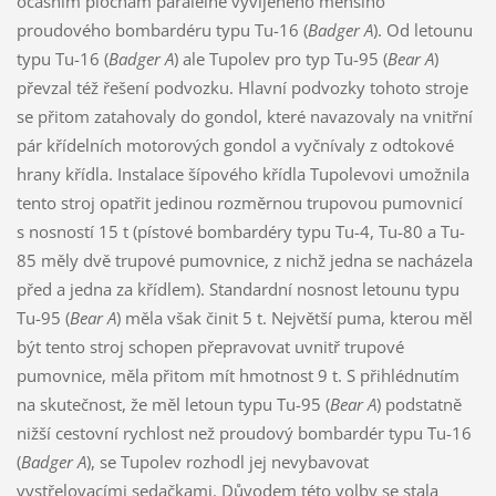
ocasním plochám paralelně vyvíjeného menšího
proudového bombardéru typu Tu-16 (
Badger A
). Od letounu
typu Tu-16 (
Badger A
) ale Tupolev pro typ Tu-95 (
Bear A
)
převzal též řešení podvozku. Hlavní podvozky tohoto stroje
se přitom zatahovaly do gondol, které navazovaly na vnitřní
pár křídelních motorových gondol a vyčnívaly z odtokové
hrany křídla. Instalace šípového křídla Tupolevovi umožnila
tento stroj opatřit jedinou rozměrnou trupovou pumovnicí
s nosností 15 t (pístové bombardéry typu Tu-4, Tu-80 a Tu-
85 měly dvě trupové pumovnice, z nichž jedna se nacházela
před a jedna za křídlem). Standardní nosnost letounu typu
Tu-95 (
Bear A
) měla však činit 5 t. Největší puma, kterou měl
být tento stroj schopen přepravovat uvnitř trupové
pumovnice, měla přitom mít hmotnost 9 t. S přihlédnutím
na skutečnost, že měl letoun typu Tu-95 (
Bear A
) podstatně
nižší cestovní rychlost než proudový bombardér typu Tu-16
(
Badger A
), se Tupolev rozhodl jej nevybavovat
vystřelovacími sedačkami. Důvodem této volby se stala