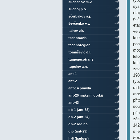
typ
suchanov m.v.
sys
suchoj p.o.
eta
ščerbakov a.j.
(v.
ševčenko v.v.
eta
tairov v.k.
ve 
kom
technoavia
poh
technoregion
mod
tomaševič d.l.
let
tumenecotrans
kri
tupolev a.n.
zav
ant-1
198
ant-2
typ
rad
ant-14 pravda
mod
ant-20 maksim gorkij
při
ant-43
sou
db-1 (ant-36)
při
db-2 (ant-37)
zás
db-2 rodina
142
s l
dip (ant-29)
F m
h-6 (badger)