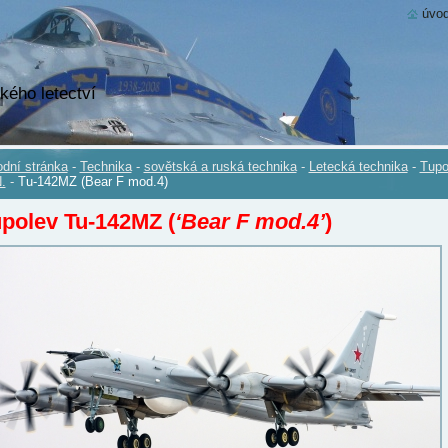
úvod
kého letectví
dní stránka
-
Technika
-
sovětská a ruská technika
-
Letecká technika
-
Tupo
.
-
Tu-142MZ (Bear F mod.4)
polev Tu-142MZ (
‘Bear F mod.4’
)