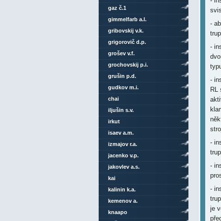
- i
gaz č.1
svi
gimmelfarb a.l.
- a
gribovskij v.k.
tru
grigorovič d.p.
- i
grošev v.f.
dvo
grochovskij p.i.
typ
grušin p.d.
- i
gudkov m.i.
RL 
chai
akt
kla
iljušin s.v.
něk
irkut
str
isaev a.m.
- i
izmajov r.a.
tru
jacenko v.p.
- i
jakovlev a.s.
pro
kai
- i
kalinin k.a.
tru
kemenov a.
je 
knaapo
pře