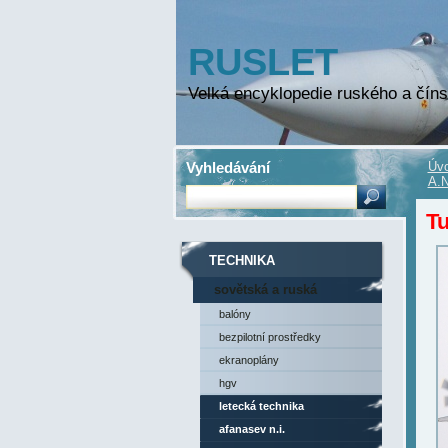
RUSLET
Velká encyklopedie ruského a číns
Vyhledávání
Úvo
A.N
Tu
TECHNIKA
sovětská a ruská
technika
balóny
bezpilotní prostředky
ekranoplány
hgv
letecká technika
afanasev n.i.