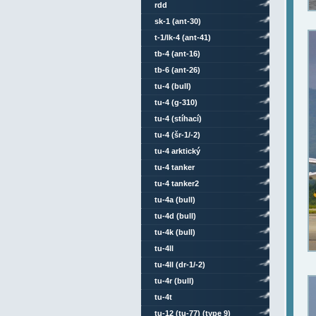
rdd
sk-1 (ant-30)
t-1/lk-4 (ant-41)
tb-4 (ant-16)
tb-6 (ant-26)
tu-4 (bull)
tu-4 (g-310)
tu-4 (stíhací)
tu-4 (šr-1/-2)
tu-4 arktický
tu-4 tanker
tu-4 tanker2
tu-4a (bull)
tu-4d (bull)
tu-4k (bull)
tu-4ll
tu-4ll (dr-1/-2)
tu-4r (bull)
tu-4t
tu-12 (tu-77) (type 9)