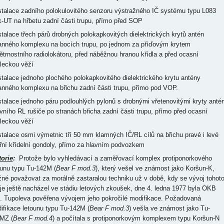
nstalace zadního polokulovitého senzoru výstražného IČ systému typu L083
-UT na hřbetu zadní části trupu, přímo před SOP
nstalace třech párů drobných polokapkovitých dielektrických krytů antén
anného komplexu na bocích trupu, po jednom za příďovým krytem
ětrnostního radiolokátoru, před náběžnou hranou křídla a před ocasní
eleckou věží
nstalace jednoho plochého polokapkovitého dielektrického krytu antény
anného komplexu na břichu zadní části trupu, přímo pod VOP.
nstalace jednoho páru podlouhlých pylonů s drobnými vřetenovitými kryty anté
ivního RL rušiče po stranách břicha zadní části trupu, přímo před ocasní
eleckou věží
nstalace osmi výmetnic tří 50 mm klamných IČ/RL cílů na břichu pravé i levé
třní křídelní gondoly, přímo za hlavním podvozkem
torie
:
Protože bylo vyhledávací a zaměřovací komplex protiponorkového
ounu typu Tu-142M (
Bear F mod.3
), který vešel ve známost jako Koršun-K,
né považovat za morálně zastaralou techniku už v době, kdy se vývoj tohot
oje ještě nacházel ve stádiu letových zkoušek, dne 4. ledna 1977 byla OKB
. Tupoleva pověřena vývojem jeho pokročilé modifikace. Požadovaná
ifikace letounu typu Tu-142M (
Bear F mod.3
) vešla ve známost jako Tu-
MZ (
Bear F mod.4
) a počítala s protiponorkovým komplexem typu Koršun-N