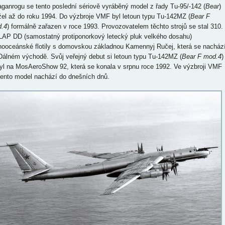
aganrogu se tento poslední sériově vyráběný model z řady Tu-95/-142 (
Bear
)
žel až do roku 1994. Do výzbroje VMF byl letoun typu Tu-142MZ (
Bear F
.4
) formálně zařazen v roce 1993. Provozovatelem těchto strojů se stal 310.
AP DD (samostatný protiponorkový letecký pluk velkého dosahu)
hooceánské flotily s domovskou základnou Kamennyj Ručej, která se nacház
Dálném východě. Svůj veřejný debut si letoun typu Tu-142MZ (
Bear F mod.4
)
yl na MosAeroShow 92, která se konala v srpnu roce 1992. Ve výzbroji VMF
tento model nachází do dnešních dnů.