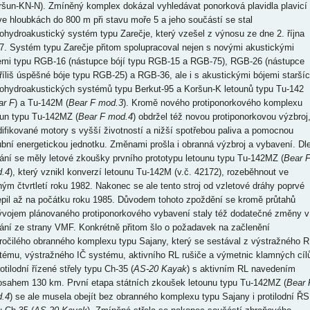
ršun-KN-N). Zmíněný komplex dokázal vyhledávat ponorková plavidla plavicí
ve hloubkách do 800 m při stavu moře 5 a jeho součástí se stal
iohydroakustický systém typu Zarečje, který vzešel z výnosu ze dne 2. října
7. Systém typu Zarečje přitom spolupracoval nejen s novými akustickými
emi typu RGB-16 (nástupce bójí typu RGB-15 a RGB-75), RGB-26 (nástupce
říliš úspěšné bóje typu RGB-25) a RGB-36, ale i s akustickými bójemi starší
iohydroakustických systémů typu Berkut-95 a Koršun-K letounů typu Tu-142
ar F
) a Tu-142M (
Bear F mod.3
). Kromě nového protiponorkového komplexu
oun typu Tu-142MZ (
Bear F mod.4
) obdržel též novou protiponorkovou výzbroj
ifikované motory s vyšší životností a nižší spotřebou paliva a pomocnou
ubní energetickou jednotku. Změnami prošla i obranná výzbroj a vybavení. Dl
ání se měly letové zkoušky prvního prototypu letounu typu Tu-142MZ (
Bear 
.4
), který vznikl konverzí letounu Tu-142M (v.č. 42172), rozeběhnout ve
hým čtvrtletí roku 1982. Nakonec se ale tento stroj od vzletové dráhy poprvé
epil až na počátku roku 1985. Důvodem tohoto zpoždění se kromě průtahů
ývojem plánovaného protiponorkového vybavení staly též dodatečné změny v
ání ze strany VMF. Konkrétně přitom šlo o požadavek na začlenění
ročilého obranného komplexu typu Sajany, který se sestával z výstražného R
tému, výstražného IČ systému, aktivního RL rušiče a výmetnic klamných cíl
otilodní řízené střely typu Ch-35 (
AS-20 Kayak
) s aktivním RL navedením
osahem 130 km. První etapa státních zkoušek letounu typu Tu-142MZ (
Bear 
.4
) se ale musela obejít bez obranného komplexu typu Sajany i protilodní ŘS