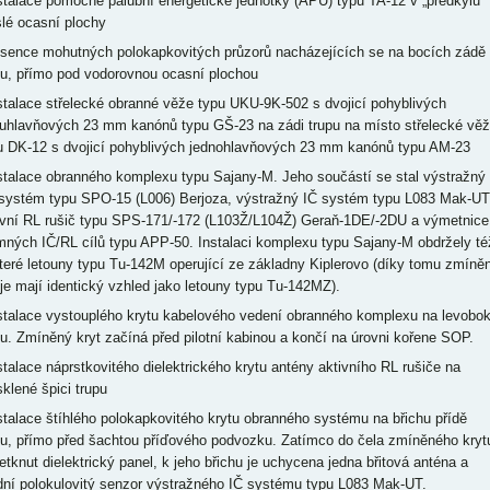
nstalace pomocné palubní energetické jednotky (APU) typu TA-12 v „předkýlu“
slé ocasní plochy
bsence mohutných polokapkovitých průzorů nacházejících se na bocích zádě
pu, přímo pod vodorovnou ocasní plochou
nstalace střelecké obranné věže typu UKU-9K-502 s dvojicí pohyblivých
uhlavňových 23 mm kanónů typu GŠ-23 na zádi trupu na místo střelecké vě
u DK-12 s dvojicí pohyblivých jednohlavňových 23 mm kanónů typu AM-23
nstalace obranného komplexu typu Sajany-M. Jeho součástí se stal výstražný
systém typu SPO-15 (L006) Berjoza, výstražný IČ systém typu L083 Mak-UT
ivní RL rušič typu SPS-171/-172 (L103Ž/L104Ž) Geraň-1DE/-2DU a výmetnice
mných IČ/RL cílů typu APP-50. Instalaci komplexu typu Sajany-M obdržely té
teré letouny typu Tu-142M operující ze základny Kiplerovo (díky tomu zmíně
oje mají identický vzhled jako letouny typu Tu-142MZ).
nstalace vystouplého krytu kabelového vedení obranného komplexu na levobo
pu. Zmíněný kryt začíná před pilotní kabinou a končí na úrovni kořene SOP.
nstalace náprstkovitého dielektrického krytu antény aktivního RL rušiče na
sklené špici trupu
nstalace štíhlého polokapkovitého krytu obranného systému na břichu přídě
pu, přímo před šachtou příďového podvozku. Zatímco do čela zmíněného kryt
vetknut dielektrický panel, k jeho břichu je uchycena jedna břitová anténa a
dní polokulovitý senzor výstražného IČ systému typu L083 Mak-UT.