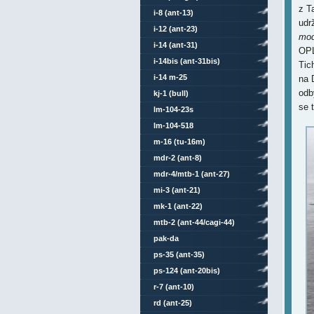
z T
i-8 (ant-13)
udr
i-12 (ant-23)
mod
i-14 (ant-31)
OPL
i-14bis (ant-31bis)
Tic
i-14 m-25
na 
odb
kj-1 (bull)
se 
lm-104-23s
lm-104-518
m-16 (tu-16m)
mdr-2 (ant-8)
mdr-4/mtb-1 (ant-27)
mi-3 (ant-21)
mk-1 (ant-22)
mtb-2 (ant-44/cagi-44)
pak-da
ps-35 (ant-35)
ps-124 (ant-20bis)
r-7 (ant-10)
rd (ant-25)