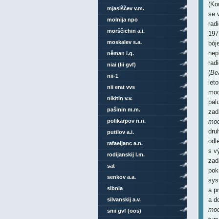
(Ko
mjasiščev v.m.
se 
molnija npo
rad
morščichin a.i.
197
moskalev s.a.
bój
nep
něman i.g.
rad
niai (lii gvf)
(
Be
nii-1
let
nii erat vvs
mod
nikitin v.v.
pal
pašinin m.m.
zad
polikarpov n.n.
mod
dru
putilov a.i.
odl
rafaeljanc a.n.
s v
rodijanskij l.m.
zad
sat
pok
senkov a.a.
sys
sibnia
a pr
a d
silvanskij a.v.
mod
snii gvf (oos)