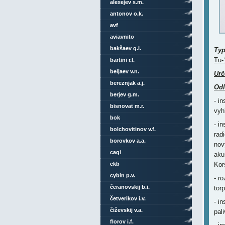
alexejev s.m.
antonov o.k.
avf
aviavnito
bakšaev g.i.
Ty
Tu-
bartini r.l.
beljaev v.n.
Urč
bereznjak a.j.
Odl
berjev g.m.
- i
bisnovat m.r.
vyh
bok
- i
bolchovitinov v.f.
rad
borovkov a.a.
nov
cagi
aku
ckb
Kor
cybin p.v.
- r
čeranovskij b.i.
tor
četverikov i.v.
- i
čiževskij v.a.
pal
florov i.f.