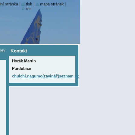
ní stránka
|
tisk
|
mapa stránek
|
rss
lev
Kontakt
Horák Martin
Pardubice
chuichi.nagumo(zavináč)seznam.cz