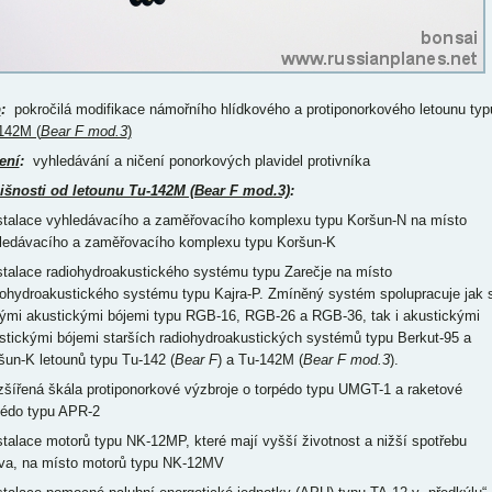
p
:
pokročilá modifikace námořního hlídkového a protiponorkového letounu typ
142M (
Bear F mod.3
)
ení
:
vyhledávání a ničení ponorkových plavidel protivníka
išnosti od letounu Tu-142M (Bear F mod.3)
:
nstalace vyhledávacího a zaměřovacího komplexu typu Koršun-N na místo
ledávacího a zaměřovacího komplexu typu Koršun-K
nstalace radiohydroakustického systému typu Zarečje na místo
iohydroakustického systému typu Kajra-P. Zmíněný systém spolupracuje jak 
ými akustickými bójemi typu RGB-16, RGB-26 a RGB-36, tak i akustickými
stickými bójemi starších radiohydroakustických systémů typu Berkut-95 a
šun-K letounů typu Tu-142 (
Bear F
) a Tu-142M (
Bear F mod.3
).
ozšířená škála protiponorkové výzbroje o torpédo typu UMGT-1 a raketové
pédo typu APR-2
nstalace motorů typu NK-12MP, které mají vyšší životnost a nižší spotřebu
iva, na místo motorů typu NK-12MV