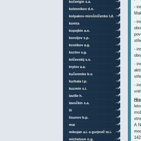
kočerigin s.a.
- i
kolesnikov d.n.
Mak
kolpakov-mirošničenko l.d.
- i
komta
obr
kopejkin a.n.
pov
koroljov s.p.
stř
kostikov a.g.
- i
kozlov s.g.
obr
kričevskij s.s.
- i
krylov a.a.
akt
kučerenko b.v.
stř
kurbala l.p.
- i
kuzmin s.i.
vni
laville h.
His
lavočkin s.a.
let
lii
mož
lisunov b.p.
str
A.N
mai
mod
mikojan a.i. a gurjevič m.i.
142
michelson n.g.