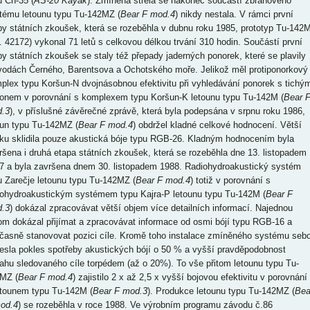
u Ch-35 (
AS-20 Kayak
). Zmíněná střela se nakonec součástí zbraňového
tému letounu typu Tu-142MZ (
Bear F mod.4
) nikdy nestala. V rámci první
py státních zkoušek, která se rozeběhla v dubnu roku 1985, prototyp Tu-142
č. 42172) vykonal 71 letů s celkovou délkou trvání 310 hodin. Součástí první
py státních zkoušek se staly též přepady jaderných ponorek, které se plavily
vodách Černého, Barentsova a Ochotského moře. Jelikož měl protiponorkový
plex typu Koršun-N dvojnásobnou efektivitu při vyhledávání ponorek s tichý
onem v porovnání s komplexem typu Koršun-K letounu typu Tu-142M (
Bear 
.3
), v příslušné závěrečné zprávě, která byla podepsána v srpnu roku 1986,
oun typu Tu-142MZ (
Bear F mod.4
) obdržel kladné celkové hodnocení. Větší
tiku sklidila pouze akustická bóje typu RGB-26. Kladným hodnocením byla
ršena i druhá etapa státních zkoušek, která se rozeběhla dne 13. listopadem
7 a byla završena dnem 30. listopadem 1988. Radiohydroakustický systém
u Zarečje letounu typu Tu-142MZ (
Bear F mod.4
) totiž v porovnání s
iohydroakustickým systémem typu Kajra-P letounu typu Tu-142M (
Bear F
.3
) dokázal zpracovávat větší objem více detailních informací. Najednou
tom dokázal přijímat a zpracovávat informace od osmi bójí typu RGB-16 a
časně stanovovat pozici cíle. Kromě toho instalace zmíněného systému seb
nesla pokles spotřeby akustických bójí o 50 % a vyšší pravděpodobnost
ahu sledovaného cíle torpédem (až o 20%). To vše přitom letounu typu Tu-
MZ (
Bear F mod.4
) zajistilo 2 x až 2,5 x vyšší bojovou efektivitu v porovnání
etounem typu Tu-142M (
Bear F mod.3
). Produkce letounu typu Tu-142MZ (
Bea
od.4
) se rozeběhla v roce 1988. Ve výrobním programu závodu č.86