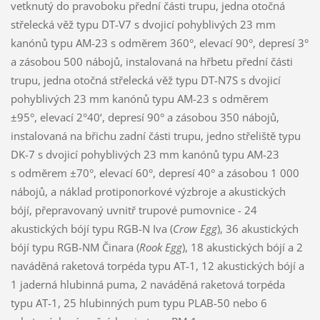
vetknutý do pravoboku přední části trupu, jedna otočná
střelecká věž typu DT-V7 s dvojicí pohyblivých 23 mm
kanónů typu AM-23 s odměrem 360°, elevací 90°, depresí 3°
a zásobou 500 nábojů, instalovaná na hřbetu přední části
trupu, jedna otočná střelecká věž typu DT-N7S s dvojicí
pohyblivých 23 mm kanónů typu AM-23 s odměrem
±95°, elevací 2°40‘, depresí 90° a zásobou 350 nábojů,
instalovaná na břichu zadní části trupu, jedno střeliště typu
DK-7 s dvojicí pohyblivých 23 mm kanónů typu AM-23
s odměrem ±70°, elevací 60°, depresí 40° a zásobou 1 000
nábojů, a náklad protiponorkové výzbroje a akustických
bójí, přepravovaný uvnitř trupové pumovnice - 24
akustických bójí typu RGB-N Iva (
Crow Egg
), 36 akustických
bójí typu RGB-NM Činara (
Rook Egg
), 18 akustických bójí a 2
naváděná raketová torpéda typu AT-1, 12 akustických bójí a
1 jaderná hlubinná puma, 2 naváděná raketová torpéda
typu AT-1, 25 hlubinných pum typu PLAB-50 nebo 6