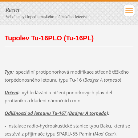
Ruslet
Velká encyklopedie ruského a čínského letectví
Tupolev Tu-16PLO (Tu-16PL)
Typ
:
speciální protiponorková modifikace středně těžkého
torpédonosného letounu typu
Tu-16 (
Badger A torpedo
)
Určení
:
vyhledávání a ničení ponorkových plavidel
protivníka a kladení námořních min
Odlišnosti od letounu Tu-16T (Badger A torpedo)
:
- instalace radio-hydroakustické stanice typu Baku, která se
sestává z přijímače typu SPARU-55 Pamir (
Mad Gear
),