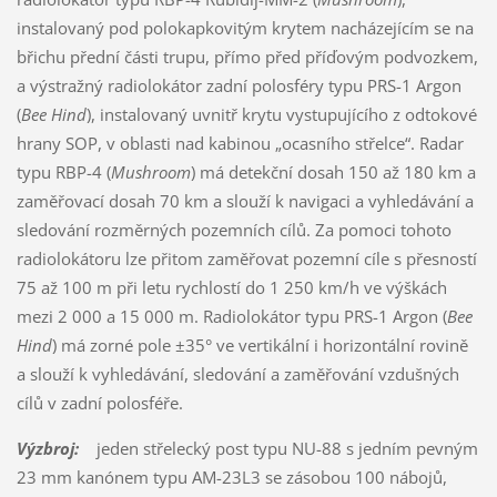
instalovaný pod polokapkovitým krytem nacházejícím se na
břichu přední části trupu, přímo před příďovým podvozkem,
a výstražný radiolokátor zadní polosféry typu PRS-1 Argon
(
Bee Hind
), instalovaný uvnitř krytu vystupujícího z odtokové
hrany SOP, v oblasti nad kabinou „ocasního střelce“. Radar
typu RBP-4 (
Mushroom
) má detekční dosah 150 až 180 km a
zaměřovací dosah 70 km a slouží k navigaci a vyhledávání a
sledování rozměrných pozemních cílů. Za pomoci tohoto
radiolokátoru lze přitom zaměřovat pozemní cíle s přesností
75 až 100 m při letu rychlostí do 1 250 km/h ve výškách
mezi 2 000 a 15 000 m. Radiolokátor typu PRS-1 Argon (
Bee
Hind
) má zorné pole ±35° ve vertikální i horizontální rovině
a slouží k vyhledávání, sledování a zaměřování vzdušných
cílů v zadní polosféře.
Výzbroj:
jeden střelecký post typu NU-88 s jedním pevným
23 mm kanónem typu AM-23L3 se zásobou 100 nábojů,