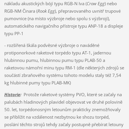
nákladu akustických bójí typu RGB-N Iva (
Crow Egg
) nebo
RGB-NM Činara (
Rook Egg
), přepravovaného uvnitř trupové
pumovnice (na místo výzbroje nebo spolu s výzbrojí),
automatického navigačního přístroje typu ANP-18 a displeje
typu PP-1
- rozšířená škála podvěsné výzbroje o naváděné
protiponorkové raketové torpédo typu AT-1, jadernou
hlubinnou pumu, hlubinnou pumu typu PLAB-50 a
raketovou námořní minu typu RM-1 (dle některých zdrojů se
součástí zbraňového systému tohoto modelu staly též 7,54
kg hlubinné pumy typu PLAB-MK)
Historie
:
Protože raketové systémy PVO, které se začaly na
palubách hladinových plavidel objevovat ve druhé polovině
50. let, torpédonosným letounům prakticky znemožňovaly
se přiblížit na vzdálenost nezbytnou ke shozu torpéd,
poslání těchto strojů tehdy začaly postupně přebírat letouny