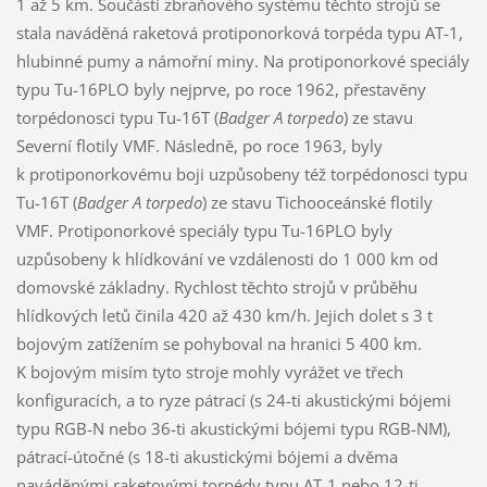
1 až 5 km. Součástí zbraňového systému těchto strojů se
stala naváděná raketová protiponorková torpéda typu AT-1,
hlubinné pumy a námořní miny. Na protiponorkové speciály
typu Tu-16PLO byly nejprve, po roce 1962, přestavěny
torpédonosci typu Tu-16T (
Badger A torpedo
) ze stavu
Severní flotily VMF. Následně, po roce 1963, byly
k protiponorkovému boji uzpůsobeny též torpédonosci typu
Tu-16T (
Badger A torpedo
) ze stavu Tichooceánské flotily
VMF. Protiponorkové speciály typu Tu-16PLO byly
uzpůsobeny k hlídkování ve vzdálenosti do 1 000 km od
domovské základny. Rychlost těchto strojů v průběhu
hlídkových letů činila 420 až 430 km/h. Jejich dolet s 3 t
bojovým zatížením se pohyboval na hranici 5 400 km.
K bojovým misím tyto stroje mohly vyrážet ve třech
konfiguracích, a to ryze pátrací (s 24-ti akustickými bójemi
typu RGB-N nebo 36-ti akustickými bójemi typu RGB-NM),
pátrací-útočné (s 18-ti akustickými bójemi a dvěma
naváděnými raketovými torpédy typu AT-1 nebo 12-ti