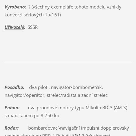
Vyrobeno
:
? (všechny exempláře tohoto modelu vznikly
konverzí sériových Tu-16T)
Uživatelé
:
SSSR
Posádka:
dva piloti, navigátor/bombometčík,
navigátor/operátor, střelec/radista a zadní střelec
Pohon:
dva proudové motory typu Mikulin RD-3 (AM-3)
s max. tahem po 8 750 kp
Radar:
bombardovací-navigační impulsní dopplerovský
radiolokátor typu RBP-4 Rubidij-MM-2 (
Mushroom
),