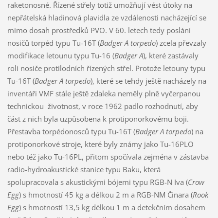
raketonosné. Řízené střely totiž umožňují vést útoky na
nepřátelská hladinová plavidla ze vzdálenosti nacházející se
mimo dosah prostředků PVO. V 60. letech tedy poslání
nosičů torpéd typu Tu-16T (
Badger A torpedo
) zcela převzaly
modifikace letounu typu Tu-16 (
Badger A
), které zastávaly
roli nosiče protilodních řízených střel. Protože letouny typu
Tu-16T (
Badger A torpedo
), které se tehdy ještě nacházely na
inventáři VMF stále ještě zdaleka neměly plně vyčerpanou
technickou životnost, v roce 1962 padlo rozhodnutí, aby
část z nich byla uzpůsobena k protiponorkovému boji.
Přestavba torpédonosců typu Tu-16T (
Badger A torpedo
) na
protiponorkové stroje, které byly známy jako Tu-16PLO
nebo též jako Tu-16PL, přitom spočívala zejména v zástavba
radio-hydroakustické stanice typu Baku, která
spolupracovala s akustickými bójemi typu RGB-N Iva (
Crow
Egg
) s hmotností 45 kg a délkou 2 m a RGB-NM Činara (
Rook
Egg
) s hmotností 13,5 kg délkou 1 m a detekčním dosahem