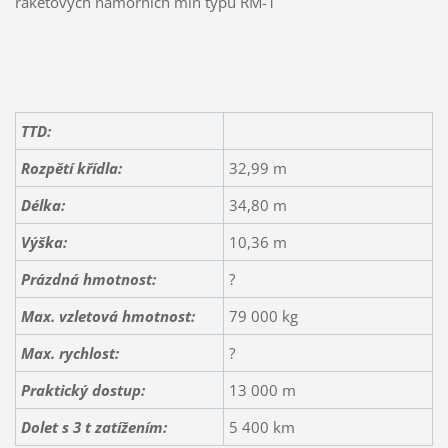
raketových námořních min typu RM-1
TTD:
Rozpětí křídla:
32,99 m
Délka:
34,80 m
Výška:
10,36 m
Prázdná hmotnost:
?
Max. vzletová hmotnost:
79 000 kg
Max. rychlost:
?
Praktický dostup:
13 000 m
Dolet s 3 t zatížením
:
5 400 km