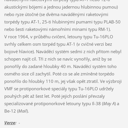
akustickými bójemi a jednou jadernou hlubinnou pumou)
nebo ryze útočné (se dvěma naváděnými raketovými
torpédy typu AT-1, 25-ti hlubinnými pumami typu PLAB-50
nebo šesti raketovými námořními minami typu RM-1).
V roce 1964, v průběhu cvičení, letouny typu Tu-16PLO
svrhly celkem osm torpéd typu AT-1 (v cvičné verzi bez
bojové hlavice). Naváděcí systém sedmi z nich přitom nebyl
schopen najít cíl. Tři z nich se navíc vynořily, aniž by se
ponořily do zadané hloubky 40 m. Naváděcí systém toho
osmého sice cíl zachytil. Poté co se ale zmíněné torpédo
ponořilo do hloubky 110 m, jej však opět ztratil. Ve výzbroji
VMF se protiponorkové speciály typu Tu-16PLO udržely
pouhých pět až šest let. Poté jejich poslání převzaly
specializované protiponorkové letouny typu Il-38 (
May A
) a
Be-12 (
Mail
).
Verze
:
-