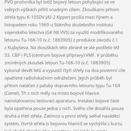
PVO protivníka byl totiž bojový letoun pohybující se ve
velkých výškách příliš snadným cílem. Zkouškami přitom
střela typu K-10SDV (
AS-2 Kipper
) prošla mezi říjnem a
listopadem roku 1969 u Státního zkušebního institutu
vojenského letectva (GK NII VVS) za využití modifikovaného
letounu Tu-16K-10 (v.č. 1883905) z produkce závodu č.1
z Kujbyševa. Na zkouškách této zbraně se ale podílelo též
33. CBP i PLS (centrum bojové přípravy) VMF. V průběhu
zmíněných zkoušek letoun Tu-16K-10 (v.č. 1883905)
vykonal devět letů a vypustil čtyři střely na dva pozemní cíle
opatřené radiolokačním odrážečem. Jejich průběh byl
přitom natáčen z paluby dopravního letounu typu Tu-104
(
Camel
). Tři z nich měly na místo bojové hlavice
nainstalovanou testovací aparaturu. Instalací bojové části
byla opatřena pouze jedna z nich. Svého cíle dosáhla pouze
druhá a třetí střela. Zatímco u první střely selhal naváděcí
systém, čtvrtá střela (s bojovou hlavicí) se vychýlila z kurzu
kuli chybě zbraňového operátora. Její let bylo proto