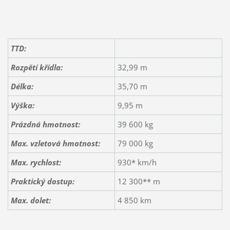
TTD:
Rozpětí křídla:
32,99 m
Délka:
35,70 m
Výška:
9,95 m
Prázdná hmotnost:
39 600 kg
Max. vzletová hmotnost:
79 000 kg
Max. rychlost:
930* km/h
Praktický dostup:
12 300** m
Max. dolet
:
4 850 km