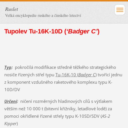
Ruslet
Velká encyklopedie ruského a čínského letectví
Tupolev Tu-16K-10D (
‘Badger C’
)
Typ
:
pokročilá modifikace středně těžkého strategického
nosiče řízených střel typu
Tu-16K-10 (
Badger C
)
tvořící jednu
z komponent vzdušného raketového komplexu typu K-
10D/DV
Určení
:
ničení rozměrných hladinových cílů s výtlakem
větším než 10 000 t (bitevní křižníky, letadlové lodě) za
pomoci okřídlené řízené střely typu K-10SD/SDV (
AS-2
Kipper
)