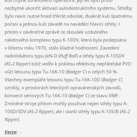
nezbytné ukončit aktivací autodestrukčního systému. Střelby
bylo navíc nutné hned třikrát odvolat, dvakrát kuli špatnému
počasí a jednou kuli závadě na naváděcí hlavici střely. I
přesto v závěrečné zprávě ze zkoušek vzdušného
raketového komplexu typu K-10DV, která byla podepsána
v březnu roku 1970, stálo kladné hodnocení. Zavedení
radiolokátoru typu JeN-D (
Puff Ball
) a střely typu K-10SDV
(
AS-2 Kipper
) totiž vedlo k poklesu efektivity nepřátelské PVO
vůči letounu typu Tu-16K-10 (
Badger C
) o celých 50 %.
Všechny exempláře letounu typu Tu-16K-10D (
Badger C
)
vznikly, v prostorách leteckých opravárenských závodů,
konverzí sériových Tu-16K-10 (
Badger C
) ze stavu VMF.
Zmíněné stroje přitom mohly používat nejen střely typu K-
10SD/SDV (
AS-2 Kipper
), ale i starší střely typu K-10S/B (
AS-2
Kipper
).
Verze
:
-