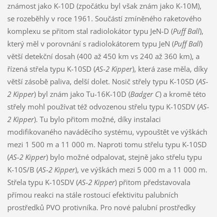
známost jako K-10D (zpočátku byl však znám jako K-10M),
se rozeběhly v roce 1961. Součástí zmíněného raketového
komplexu se přitom stal radiolokátor typu JeN-D (
Puff Ball
),
který měl v porovnání s radiolokátorem typu JeN (
Puff Ball
)
větší detekční dosah (400 až 450 km vs 240 až 360 km), a
řízená střela typu K-10SD (
AS-2 Kipper
), která zase měla, díky
větší zásobě paliva, delší dolet. Nosič střely typu K-10SD (
AS-
2 Kipper
) byl znám jako Tu-16K-10D (
Badger C
) a kromě této
střely mohl používat též odvozenou střelu typu K-10SDV (
AS-
2 Kipper
). Tu bylo přitom možné, díky instalaci
modifikovaného naváděcího systému, vypouštět ve výškách
mezi 1 500 m a 11 000 m. Naproti tomu střelu typu K-10SD
(
AS-2 Kipper
) bylo možné odpalovat, stejně jako střelu typu
K-10S/B (
AS-2 Kipper
), ve výškách mezi 5 000 m a 11 000 m.
Střela typu K-10SDV (
AS-2 Kipper
) přitom představovala
přímou reakci na stále rostoucí efektivitu palubních
prostředků PVO protivníka. Pro nové palubní prostředky