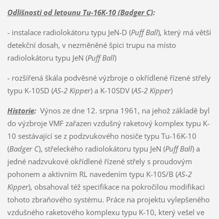
Odlišnosti od letounu Tu-16K-10 (Badger C)
:
- instalace radiolokátoru typu JeN-D (
Puff Ball
), který má větší
detekční dosah, v nezměněné špici trupu na místo
radiolokátoru typu JeN (
Puff Ball
)
- rozšířená škála podvěsné výzbroje o okřídlené řízené střely
typu K-10SD (
AS-2 Kipper
) a K-10SDV (
AS-2 Kipper
)
Historie
:
Výnos ze dne 12. srpna 1961, na jehož základě byl
do výzbroje VMF zařazen vzdušný raketový komplex typu K-
10 sestávající se z podzvukového nosiče typu Tu-16K-10
(
Badger C
), střeleckého radiolokátoru typu JeN (
Puff Ball
) a
jedné nadzvukové okřídlené řízené střely s proudovým
pohonem a aktivním RL navedením typu K-10S/B (
AS-2
Kipper
), obsahoval též specifikace na pokročilou modifikaci
tohoto zbraňového systému. Práce na projektu vylepšeného
vzdušného raketového komplexu typu K-10, který vešel ve