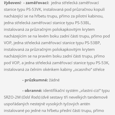
Vybavení:
- zaměřovací:
jedna střelecká zaměřovací
stanice typu PS-53VK, instalovaná pod průzračnou kopulí
nacházející se na hřbetu trupu, přímo za pilotní kabinou,
jedna střelecká zaměřovací stanice typu PS-53BL,
instalovaná za průzračným polokapkovitým krytem
nacházejícím se na levém boku zadní části trupu, přímo pod
VOP, jedna střelecká zaměřovací stanice typu PS-53BP,
instalovaná za průzračným polokapkovitým krytem
nacházejícím se na pravém boku zadní části trupu, přímo
pod VOP, a jedna střelecká zaměřovací stanice typu PS-53K,
instalovaná za čelním okénkem kabiny „ocasního“ střelce
- průzkumné:
žádné
- obranné:
identifikační systém „vlastní-cizí“ typu
SRZO-2M (
Odd Rods
) (dvě sestavy tří nevelkých tandemově
uspořádaných nestejně vysokých tyčových antén
instalované po jedné na hřbetu přední části trupu, přímo