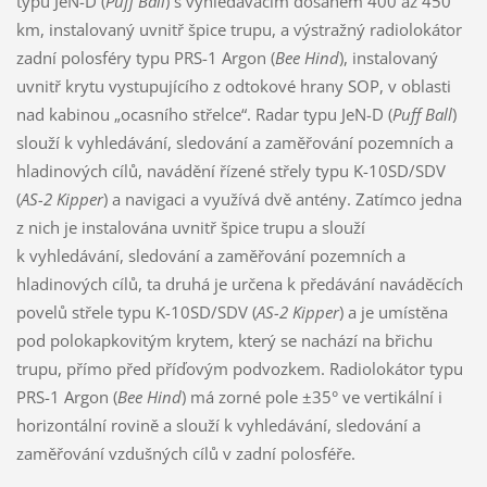
typu JeN-D (
Puff Ball
) s vyhledávacím dosahem 400 až 450
km, instalovaný uvnitř špice trupu, a výstražný radiolokátor
zadní polosféry typu PRS-1 Argon (
Bee Hind
), instalovaný
uvnitř krytu vystupujícího z odtokové hrany SOP, v oblasti
nad kabinou „ocasního střelce“. Radar typu JeN-D (
Puff Ball
)
slouží k vyhledávání, sledování a zaměřování pozemních a
hladinových cílů, navádění řízené střely typu K-10SD/SDV
(
AS-2 Kipper
) a navigaci a využívá dvě antény. Zatímco jedna
z nich je instalována uvnitř špice trupu a slouží
k vyhledávání, sledování a zaměřování pozemních a
hladinových cílů, ta druhá je určena k předávání naváděcích
povelů střele typu K-10SD/SDV (
AS-2 Kipper
) a je umístěna
pod polokapkovitým krytem, který se nachází na břichu
trupu, přímo před příďovým podvozkem. Radiolokátor typu
PRS-1 Argon (
Bee Hind
) má zorné pole ±35° ve vertikální i
horizontální rovině a slouží k vyhledávání, sledování a
zaměřování vzdušných cílů v zadní polosféře.