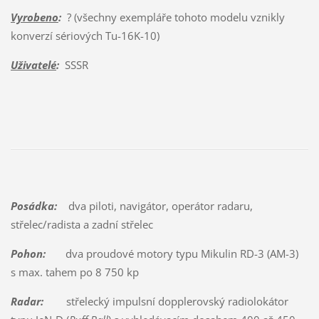
Vyrobeno
:
? (všechny exempláře tohoto modelu vznikly
konverzí sériových Tu-16K-10)
Uživatelé
:
SSSR
Posádka:
dva piloti, navigátor, operátor radaru,
střelec/radista a zadní střelec
Pohon:
dva proudové motory typu Mikulin RD-3 (AM-3)
s max. tahem po 8 750 kp
Radar:
střelecký impulsní dopplerovský radiolokátor