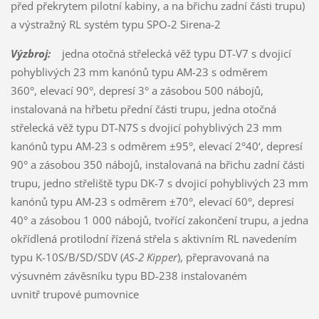
před překrytem pilotní kabiny, a na břichu zadní části trupu)
a výstražný RL systém typu SPO-2 Sirena-2
Výzbroj:
jedna otočná střelecká věž typu DT-V7 s dvojicí
pohyblivých 23 mm kanónů typu AM-23 s odměrem
360°, elevací 90°, depresí 3° a zásobou 500 nábojů,
instalovaná na hřbetu přední části trupu, jedna otočná
střelecká věž typu DT-N7S s dvojicí pohyblivých 23 mm
kanónů typu AM-23 s odměrem ±95°, elevací 2°40‘, depresí
90° a zásobou 350 nábojů, instalovaná na břichu zadní části
trupu, jedno střeliště typu DK-7 s dvojicí pohyblivých 23 mm
kanónů typu AM-23 s odměrem ±70°, elevací 60°, depresí
40° a zásobou 1 000 nábojů, tvořící zakončení trupu, a jedna
okřídlená protilodní řízená střela s aktivním RL navedením
typu K-10S/B/SD/SDV (
AS-2 Kipper
), přepravovaná na
výsuvném závěsníku typu BD-238 instalovaném
uvnitř trupové pumovnice