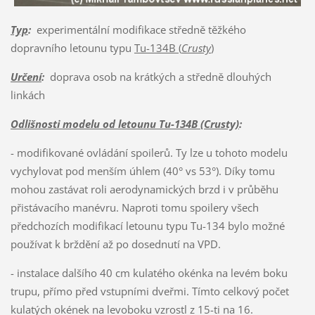
Typ
:
experimentální modifikace středně těžkého
dopravního letounu typu
Tu-134B (
Crusty
)
Určení
:
doprava osob na krátkých a středně dlouhých
linkách
Odlišnosti modelu od letounu Tu-134B (Crusty)
:
- modifikované ovládání spoilerů. Ty lze u tohoto modelu
vychylovat pod menším úhlem (40° vs 53°). Díky tomu
mohou zastávat roli aerodynamických brzd i v průběhu
přistávacího manévru. Naproti tomu spoilery všech
předchozích modifikací letounu typu Tu-134 bylo možné
používat k brždění až po dosednutí na VPD.
- instalace dalšího 40 cm kulatého okénka na levém boku
trupu, přímo před vstupními dveřmi. Tímto celkový počet
kulatých okének na levoboku vzrostl z 15-ti na 16.