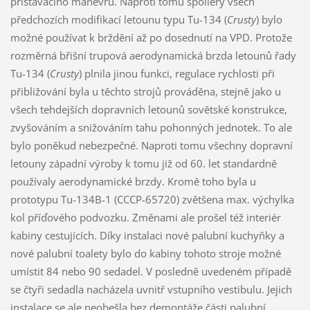
přistávacího manévru. Naproti tomu spoilery všech
předchozích modifikací letounu typu Tu-134 (
Crusty
) bylo
možné používat k brždění až po dosednutí na VPD. Protože
rozměrná břišní trupová aerodynamická brzda letounů řady
Tu-134 (
Crusty
) plnila jinou funkci, regulace rychlosti při
přibližování byla u těchto strojů prováděna, stejně jako u
všech tehdejších dopravních letounů sovětské konstrukce,
zvyšováním a snižováním tahu pohonných jednotek. To ale
bylo poněkud nebezpečné. Naproti tomu všechny dopravní
letouny západní výroby k tomu již od 60. let standardně
používaly aerodynamické brzdy. Kromě toho byla u
prototypu Tu-134B-1 (CCCP-65720) zvětšena max. výchylka
kol příďového podvozku. Změnami ale prošel též interiér
kabiny cestujících. Díky instalaci nové palubní kuchyňky a
nové palubní toalety bylo do kabiny tohoto stroje možné
umístit 84 nebo 90 sedadel. V posledně uvedeném případě
se čtyři sedadla nacházela uvnitř vstupního vestibulu. Jejich
instalace se ale neobešla bez demontáže části palubní