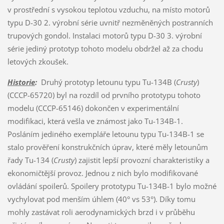
v prostřední s vysokou teplotou vzduchu, na místo motorů
typu D-30 2. výrobní série uvnitř nezměněných postranních
trupových gondol. Instalaci motorů typu D-30 3. výrobní
série jediný prototyp tohoto modelu obdržel až za chodu
letových zkoušek.
Historie
:
Druhý prototyp letounu typu Tu-134B (
Crusty
)
(CCCP-65720) byl na rozdíl od prvního prototypu tohoto
modelu (CCCP-65146) dokončen v experimentální
modifikaci, která vešla ve známost jako Tu-134B-1.
Posláním jediného exempláře letounu typu Tu-134B-1 se
stalo prověření konstrukčních úprav, které měly letounům
řady Tu-134 (
Crusty
) zajistit lepší provozní charakteristiky a
ekonomičtější provoz. Jednou z nich bylo modifikované
ovládání spoilerů. Spoilery prototypu Tu-134B-1 bylo možné
vychylovat pod menším úhlem (40° vs 53°). Díky tomu
mohly zastávat roli aerodynamických brzd i v průběhu