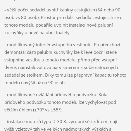
- větší počet sedadel uvnitř kabiny cestujících (84 nebo 90
osob vs 80 osob). Prostor pro další sedadla cestujících se u
tohoto modelu podařilo uvolnit instalací nové palubní
kuchyňky a nové palubní toalety.
- modifikovaný interiér vstupního vestibulu. Po předchozí
demontáži části palubní kuchyňky lze k levé boční stěně
vstupního vestibulu tohoto modelu, přímo před vstupní
dveře, nainstalovat dva páry směrem k sobě natočených
sedadel se stolkem. Díky tomu lze přepravní kapacitu tohoto
modelu navýšit až na 90 osob.
- modifikované ovládání příďového podvozku. Kola
příďového podvozku tohoto modelu lze vychylovat pod
větším úhlem (±70° vs ±55°).
- instalace motorů typu D-30 3. výrobní série, který mají
vyšší vzletový tah ve velkých nadmořských výškách a