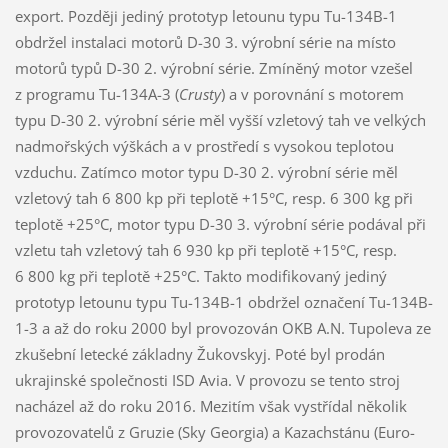
export. Později jediný prototyp letounu typu Tu-134B-1
obdržel instalaci motorů D-30 3. výrobní série na místo
motorů typů D-30 2. výrobní série. Zmíněný motor vzešel
z programu Tu-134A-3 (
Crusty
) a v porovnání s motorem
typu D-30 2. výrobní série měl vyšší vzletový tah ve velkých
nadmořských výškách a v prostředí s vysokou teplotou
vzduchu. Zatímco motor typu D-30 2. výrobní série měl
vzletový tah 6 800 kp při teplotě +15°C, resp. 6 300 kg při
teplotě +25°C, motor typu D-30 3. výrobní série podával při
vzletu tah vzletový tah 6 930 kp při teplotě +15°C, resp.
6 800 kg při teplotě +25°C. Takto modifikovaný jediný
prototyp letounu typu Tu-134B-1 obdržel označení Tu-134B-
1-3 a až do roku 2000 byl provozován OKB A.N. Tupoleva ze
zkušební letecké základny Žukovskyj. Poté byl prodán
ukrajinské společnosti ISD Avia. V provozu se tento stroj
nacházel až do roku 2016. Mezitím však vystřídal několik
provozovatelů z Gruzie (Sky Georgia) a Kazachstánu (Euro-