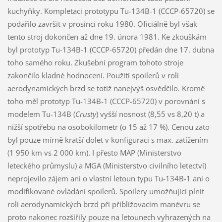
kuchyňky. Kompletaci prototypu Tu-134B-1 (CCCP-65720) se
podařilo završit v prosinci roku 1980. Oficiálně byl však
tento stroj dokončen až dne 19. února 1981. Ke zkouškám
byl prototyp Tu-134B-1 (CCCP-65720) předán dne 17. dubna
toho samého roku. Zkušební program tohoto stroje
zakončilo kladné hodnocení. Použití spoilerů v roli
aerodynamických brzd se totiž nanejvýš osvědčilo. Kromě
toho měl prototyp Tu-134B-1 (CCCP-65720) v porovnání s
modelem Tu-134B (
Crusty
) vyšší nosnost (8,55 vs 8,20 t) a
nižší spotřebu na osobokilometr (o 15 až 17 %). Cenou zato
byl pouze mírně kratší dolet v konfiguraci s max. zatížením
(1 950 km vs 2 000 km). I přesto MAP (Ministerstvo
leteckého průmyslu) a MGA (Ministerstvo civilního letectví)
neprojevilo zájem ani o vlastní letoun typu Tu-134B-1 ani o
modifikované ovládání spoilerů. Spoilery umožňující plnit
roli aerodynamických brzd při přibližovacím manévru se
proto nakonec rozšířily pouze na letounech vyhrazených na