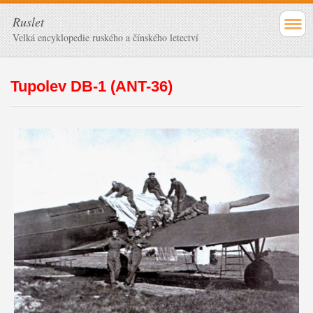
Ruslet
Velká encyklopedie ruského a čínského letectví
Tupolev DB-1 (ANT-36)