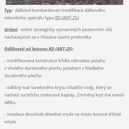
Typ
:
dálková bombardovací modifikace dálkového
rekordního speciálu typu
RD (ANT-25)
Určení
:
ničení strategicky významných pozemních cílů
nacházejících se v hloubce území protivníka
Odlišnosti od letounu RD (ANT-25)
:
- modifikovaná konstrukce křídla náhradou potahu
z vlnitého duralového plechu potahem z hladkého
duralového plechu
- odlišný tvar tunelového krytu chladiče vody, který se
nachází na břichu motorové kapoty. Zmíněný kryt má menší
délku.
- instalace dvoulisté dřevěné vrtule na místo kovové třílisté
vrtule