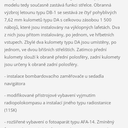
modelu tedy současně zastává funkci střelce. Obranná
výzbroj letounu typu DB-1 se sestává ze čtyř pohyblivých
7,62 mm kulometů typu DA s celkovou zásobou 1 500
nábojů, které jsou instalovány na výklopných lafetách. Dva
z nich jsou přitom instalovány, po jednom, ve hřbetních
vstupech. Zbylé dva kulomety typu DA jsou umístěny, po
jednom, ve dvou břišních střelištích. Zatímco přední
kulomety slouží k obraně přední polosféry, zadní kulomety
jsou určeny k obraně zadní polosféry.
- instalace bombardovacího zaměřovače u sedadla
navigátora
- modifikované přístrojové vybavení vyjmutím
radiopolokompasu a instalací jiného typu radiostanice
(11SK)
- rozšířené vybavení o fotoaparát typu AFA-14. Zmíněný