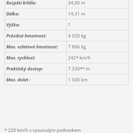
Rozpětí křídla:
34,00 m
Délka:
14,31 m
Výška:
?
Prázdná hmotnost:
4 020 kg
Max. vzletová hmotnost:
7 806 kg
Max. rychlost:
242* km/h
Praktický dostup:
7 330** m
Max. dolet :
1 500 km
* 220 km/h s vysunutým podvozkem