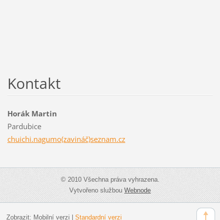
Kontakt
Horák Martin
Pardubice
chuichi.nagumo(zavináč)seznam.cz
© 2010 Všechna práva vyhrazena.
Vytvořeno službou
Webnode
Zobrazit:
Mobilní verzi
|
Standardní verzi