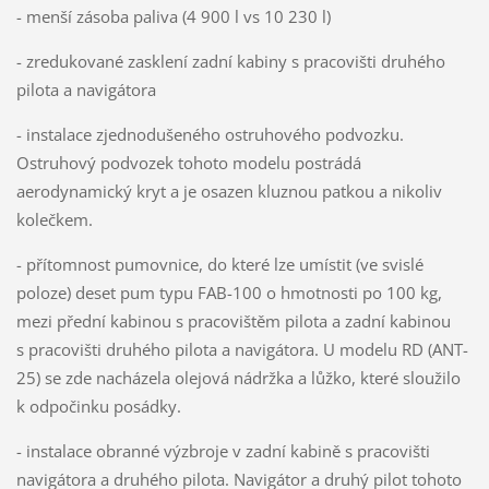
- menší zásoba paliva (4 900 l vs 10 230 l)
- zredukované zasklení zadní kabiny s pracovišti druhého
pilota a navigátora
- instalace zjednodušeného ostruhového podvozku.
Ostruhový podvozek tohoto modelu postrádá
aerodynamický kryt a je osazen kluznou patkou a nikoliv
kolečkem.
- přítomnost pumovnice, do které lze umístit (ve svislé
poloze) deset pum typu FAB-100 o hmotnosti po 100 kg,
mezi přední kabinou s pracovištěm pilota a zadní kabinou
s pracovišti druhého pilota a navigátora. U modelu RD (ANT-
25) se zde nacházela olejová nádržka a lůžko, které sloužilo
k odpočinku posádky.
- instalace obranné výzbroje v zadní kabině s pracovišti
navigátora a druhého pilota. Navigátor a druhý pilot tohoto