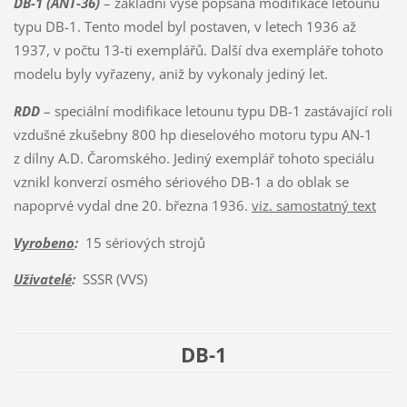
DB-1 (ANT-36)
– základní výše popsaná modifikace letounu
typu DB-1. Tento model byl postaven, v letech 1936 až
1937, v počtu 13-ti exemplářů. Další dva exempláře tohoto
modelu byly vyřazeny, aniž by vykonaly jediný let.
RDD
– speciální modifikace letounu typu DB-1 zastávající roli
vzdušné zkušebny 800 hp dieselového motoru typu AN-1
z dílny A.D. Čaromského. Jediný exemplář tohoto speciálu
vznikl konverzí osmého sériového DB-1 a do oblak se
napoprvé vydal dne 20. března 1936.
viz. samostatný text
Vyrobeno
:
15 sériových strojů
Uživatelé
:
SSSR (VVS)
DB-1