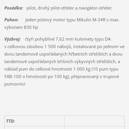
Posádka:
pilot, druhý pilot-střelec a navigátor-střelec
Pohon:
jeden pístový motor typu Mikulin M-34R s max.
výkonem 830 hp
Výzbroj:
čtyři pohyblivé 7,62 mm kulomety typu DA
s celkovou zásobou 1 500 nábojů, instalované po jednom ve
dvou tandemově uspořádaných hřbetních střelištích a dvou
tandemově uspořádaných břišních výkyvných střelištích, a
náklad pum do celkové hmotnosti 1 000 kg (10 pum typu
FAB-100 o hmotnosti po 100 kg), přepravovaný v trupové
pumovnici
TTD: