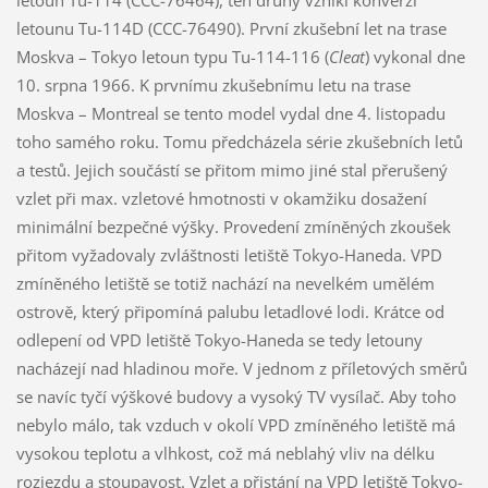
letounu Tu-114D (CCC-76490). První zkušební let na trase
Moskva – Tokyo letoun typu Tu-114-116 (
Cleat
) vykonal dne
10. srpna 1966. K prvnímu zkušebnímu letu na trase
Moskva – Montreal se tento model vydal dne 4. listopadu
toho samého roku. Tomu předcházela série zkušebních letů
a testů. Jejich součástí se přitom mimo jiné stal přerušený
vzlet při max. vzletové hmotnosti v okamžiku dosažení
minimální bezpečné výšky. Provedení zmíněných zkoušek
přitom vyžadovaly zvláštnosti letiště Tokyo-Haneda. VPD
zmíněného letiště se totiž nachází na nevelkém umělém
ostrově, který připomíná palubu letadlové lodi. Krátce od
odlepení od VPD letiště Tokyo-Haneda se tedy letouny
nacházejí nad hladinou moře. V jednom z příletových směrů
se navíc tyčí výškové budovy a vysoký TV vysílač. Aby toho
nebylo málo, tak vzduch v okolí VPD zmíněného letiště má
vysokou teplotu a vlhkost, což má neblahý vliv na délku
rozjezdu a stoupavost. Vzlet a přistání na VPD letiště Tokyo-