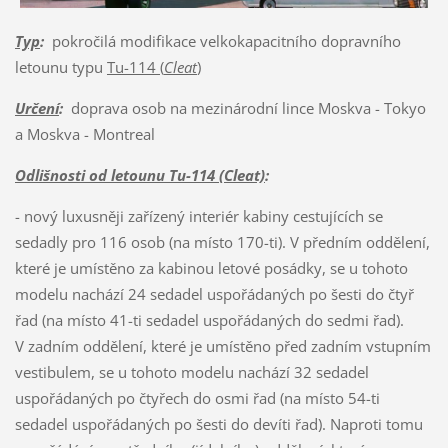
Typ
:
pokročilá modifikace velkokapacitního dopravního
letounu typu
Tu-114 (
Cleat
)
Určení
:
doprava osob na mezinárodní lince Moskva - Tokyo
a Moskva - Montreal
Odlišnosti od letounu Tu-114 (Cleat)
:
- nový luxusněji zařízený interiér kabiny cestujících se
sedadly pro 116 osob (na místo 170-ti). V předním oddělení,
které je umístěno za kabinou letové posádky, se u tohoto
modelu nachází 24 sedadel uspořádaných po šesti do čtyř
řad (na místo 41-ti sedadel uspořádaných do sedmi řad).
V zadním oddělení, které je umístěno před zadním vstupním
vestibulem, se u tohoto modelu nachází 32 sedadel
uspořádaných po čtyřech do osmi řad (na místo 54-ti
sedadel uspořádaných po šesti do devíti řad). Naproti tomu