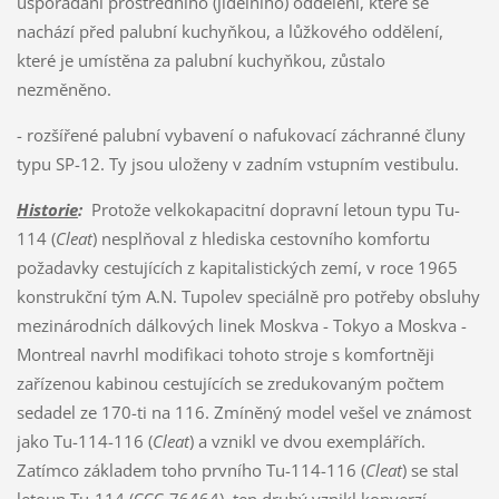
uspořádání prostředního (jídelního) oddělení, které se
nachází před palubní kuchyňkou, a lůžkového oddělení,
které je umístěna za palubní kuchyňkou, zůstalo
nezměněno.
- rozšířené palubní vybavení o nafukovací záchranné čluny
typu SP-12. Ty jsou uloženy v zadním vstupním vestibulu.
Historie
:
Protože velkokapacitní dopravní letoun typu Tu-
114 (
Cleat
) nesplňoval z hlediska cestovního komfortu
požadavky cestujících z kapitalistických zemí, v roce 1965
konstrukční tým A.N. Tupolev speciálně pro potřeby obsluhy
mezinárodních dálkových linek Moskva - Tokyo a Moskva -
Montreal navrhl modifikaci tohoto stroje s komfortněji
zařízenou kabinou cestujících se zredukovaným počtem
sedadel ze 170-ti na 116. Zmíněný model vešel ve známost
jako Tu-114-116 (
Cleat
) a vznikl ve dvou exemplářích.
Zatímco základem toho prvního Tu-114-116 (
Cleat
) se stal
letoun Tu-114 (CCC-76464), ten druhý vznikl konverzí