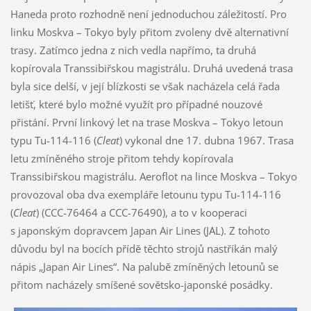
Haneda proto rozhodně není jednoduchou záležitostí. Pro
linku Moskva – Tokyo byly přitom zvoleny dvě alternativní
trasy. Zatímco jedna z nich vedla napřímo, ta druhá
kopírovala Transsibiřskou magistrálu. Druhá uvedená trasa
byla sice delší, v její blízkosti se však nacházela celá řada
letišť, které bylo možné využít pro případné nouzové
přistání. První linkový let na trase Moskva – Tokyo letoun
typu Tu-114-116 (
Cleat
) vykonal dne 17. dubna 1967. Trasa
letu zmíněného stroje přitom tehdy kopírovala
Transsibiřskou magistrálu. Aeroflot na lince Moskva – Tokyo
provozoval oba dva exempláře letounu typu Tu-114-116
(
Cleat
) (CCC-76464 a CCC-76490), a to v kooperaci
s japonským dopravcem Japan Air Lines (JAL). Z tohoto
důvodu byl na bocích přídě těchto strojů nastříkán malý
nápis „Japan Air Lines“. Na palubě zmíněných letounů se
přitom nacházely smíšené sovětsko-japonské posádky.