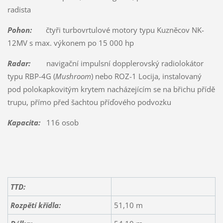
radista
Pohon:
čtyři turbovrtulové motory typu Kuzněcov NK-
12MV s max. výkonem po 15 000 hp
Radar:
navigační impulsní dopplerovský radiolokátor
typu RBP-4G (
Mushroom
) nebo ROZ-1 Locija, instalovaný
pod polokapkovitým krytem nacházejícím se na břichu přídě
trupu, přímo před šachtou příďového podvozku
Kapacita:
116 osob
TTD:
Rozpětí křídla:
51,10 m