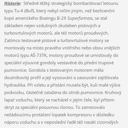
Historie
:
Středně těžký strategický bombardovací letounu
typu Tu-4 (
Bull
), který nebyl ničím jiným, než bezlicenční
kopií amerického Boeingu B-29
Superfortress
, se stal
základem nejen vzdušných zkušeben pístových a
turbovrtulových motorů, ale též motorů proudových.
Zatímco testované pístové a turbovrtulové motory se
montovaly na místo pravého vnitřního nebo obou vnějších
motorů typu AŠ-73TK, motory proudové se umisťovaly do
speciální výsuvné gondoly vestavěné do přední trupové
pumovnice. Gondola s testovaným motorem měla
doutníkovitý profil a její vysouvání a zasouvání zajišťovala
hydraulika. Při vzletu a přistání musela být, kuli malé výšce
podvozku, částečně zatažena do útrob pumovnice. Kruhový
lapač vzduchu, který se nacházel v jejím čele, byl přitom
skryt za speciální posuvnou clonou. To zamezovalo
nežádoucímu protáčení lopatek kompresoru v důsledku
náporu vzduchu a v neposlední řadě též nasátí cizorodých