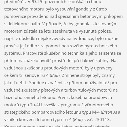
předmětů z VPD. Při pozemních zkouškách chodu
testovaného motoru bylo vysouvání gondoly z útrob
pumovnice prováděno nad speciálním betonovým příkopem
s deflektory spalin. V případě, že by gondola s testovaným
motorem zůstala za letu zaseknuta ve vysunuté poloze,
např. v důsledku nějaké závady na hydraulice, bylo možné
provést její odhoz za pomoci nouzového pyrotechnického
systému. Pracoviště zkušebního technika a jeho asistenta se
přitom nacházelo uvnitř prostřední přetlakové kabiny. Na
vzdušnou zkušebnu proudových motorů byly upraveny
celkem tři sériové Tu-4 (
Bull
). Zmíněné stroje byly známy
jako Tu-4LL. Shodné označení se přitom používalo též pro
vzdušné zkušebny pístových a turbovrtulových motorů na
bázi toho samého letounu. První zkušebna proudových
motorů typu Tu-4LL vzešla z programu čtyřmotorového
strategického bombardovacího letounu typu M-4 (
Bison A
) a
vznikla konverzí letounu typu Tu-4 (
Bull
) s v.č. 230113.
Konverzi tohoto stroje na zkušebnu pohonné jednotky