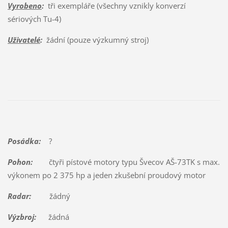
Vyrobeno
:
tři exempláře (všechny vznikly konverzí
sériových Tu-4)
Uživatelé
:
žádní (pouze výzkumný stroj)
Posádka:
?
Pohon:
čtyři pístové motory typu Švecov AŠ-73TK s max.
výkonem po 2 375 hp a jeden zkušební proudový motor
Radar:
žádný
Výzbroj:
žádná