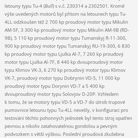
letouny typu Tu-4 (
Bull
) s v.č. 230314 a 2302501. Kromě
výše uvedených motorů byl přitom na letounech typu Tu-
4LL odzkoušen též 2 700 kp proudový motor typu Mikulin
AM-5F, 3 300 kp proudový motor typu Mikulin AM-9B (RD-
9B), 5 110 kp proudový motor typu Tumanskyj R-11-300,
900 kp proudový motor typu Tumanskyj RU-19-300, 6 830
kp proudový motor typu Ljulka Al-7, 7 260 kp proudový
motor typu Ljulka Al-7F, 8 440 kp dvouproudový motor
typu Klimov VK-3, 6 270 kp proudový motor typu Klimov
VK-7, proudový motor typu Dobrynin VD-5, 11 000 kp
proudový motor typu Dorynin VD-7 a 5 400 kp
dvouproudový motor typu Solovjov D-20P. Vzhledem
k tomu, že se motory typu VD-5 a VD-7 do útrob trupové
pumovnice letounu typu Tu-4LL nevešly, v konfiguraci pro
testování těchto pohonných jednotek byl tento stroj opatřen
pevnou a nikoliv zatahovatelnou gondolou a pevným
podvozkem s větší výškou. Poslední proudová zkušebna