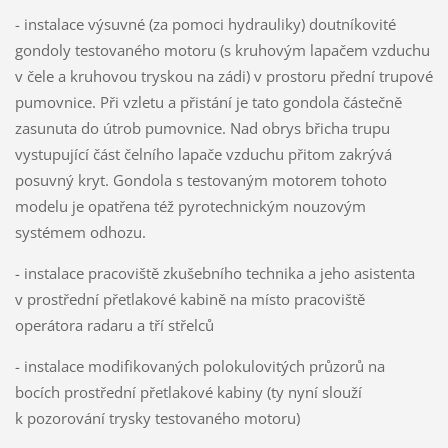
- instalace výsuvné (za pomoci hydrauliky) doutníkovité
gondoly testovaného motoru (s kruhovým lapačem vzduchu
v čele a kruhovou tryskou na zádi) v prostoru přední trupové
pumovnice. Při vzletu a přistání je tato gondola částečně
zasunuta do útrob pumovnice. Nad obrys břicha trupu
vystupující část čelního lapače vzduchu přitom zakrývá
posuvný kryt. Gondola s testovaným motorem tohoto
modelu je opatřena též pyrotechnickým nouzovým
systémem odhozu.
- instalace pracoviště zkušebního technika a jeho asistenta
v prostřední přetlakové kabině na místo pracoviště
operátora radaru a tří střelců
- instalace modifikovaných polokulovitých průzorů na
bocích prostřední přetlakové kabiny (ty nyní slouží
k pozorování trysky testovaného motoru)