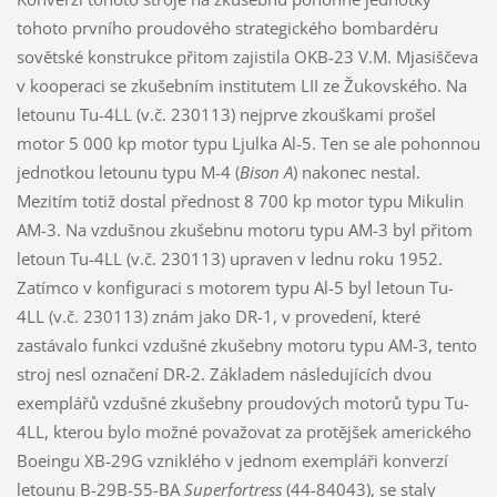
tohoto prvního proudového strategického bombardéru
sovětské konstrukce přitom zajistila OKB-23 V.M. Mjasiščeva
v kooperaci se zkušebním institutem LII ze Žukovského. Na
letounu Tu-4LL (v.č. 230113) nejprve zkouškami prošel
motor 5 000 kp motor typu Ljulka Al-5. Ten se ale pohonnou
jednotkou letounu typu M-4 (
Bison A
) nakonec nestal.
Mezitím totiž dostal přednost 8 700 kp motor typu Mikulin
AM-3. Na vzdušnou zkušebnu motoru typu AM-3 byl přitom
letoun Tu-4LL (v.č. 230113) upraven v lednu roku 1952.
Zatímco v konfiguraci s motorem typu Al-5 byl letoun Tu-
4LL (v.č. 230113) znám jako DR-1, v provedení, které
zastávalo funkci vzdušné zkušebny motoru typu AM-3, tento
stroj nesl označení DR-2. Základem následujících dvou
exemplářů vzdušné zkušebny proudových motorů typu Tu-
4LL, kterou bylo možné považovat za protějšek amerického
Boeingu XB-29G vzniklého v jednom exempláři konverzí
letounu B-29B-55-BA
Superfortress
(44-84043), se staly