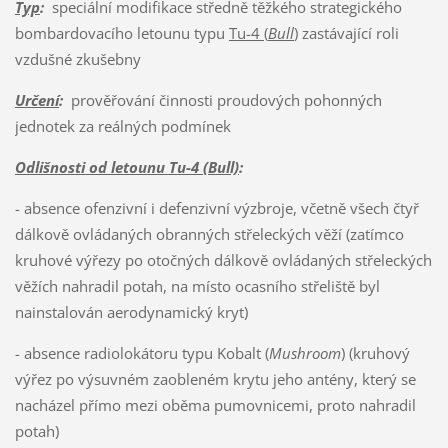
Typ
:
speciální modifikace středně těžkého strategického
bombardovacího letounu typu
Tu-4 (
Bull
)
zastávající roli
vzdušné zkušebny
Určení
:
prověřování činnosti proudových pohonných
jednotek za reálných podmínek
Odlišnosti od letounu Tu-4 (Bull)
:
- absence ofenzivní i defenzivní výzbroje, včetně všech čtyř
dálkově ovládaných obranných střeleckých věží (zatímco
kruhové výřezy po otočných dálkově ovládaných střeleckých
věžích nahradil potah, na místo ocasního střeliště byl
nainstalován aerodynamický kryt)
- absence radiolokátoru typu Kobalt (
Mushroom
) (kruhový
výřez po výsuvném zaobleném krytu jeho antény, který se
nacházel přímo mezi oběma pumovnicemi, proto nahradil
potah)