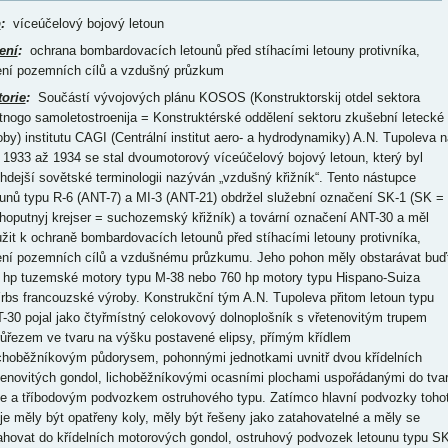
p
:
víceúčelový bojový letoun
ení
:
ochrana bombardovacích letounů před stíhacími letouny protivníka,
ení pozemních cílů a vzdušný průzkum
torie
:
Součástí vývojových plánu KOSOS (Konstruktorskij otdel sektora
tnogo samoletostroenija = Konstruktérské oddělení sektoru zkušební letecké
oby) institutu CAGI (Centrální institut aero- a hydrodynamiky) A.N. Tupoleva n
a 1933 až 1934 se stal dvoumotorový víceúčelový bojový letoun, který byl
ehdejší sovětské terminologii nazýván „vzdušný křižník“. Tento nástupce
ounů typu R-6 (ANT-7) a MI-3 (ANT-21) obdržel služební označení SK-1 (SK =
hoputnyj krejser = suchozemský křižník) a tovární označení ANT-30 a měl
užit k ochraně bombardovacích letounů před stíhacími letouny protivníka,
ení pozemních cílů a vzdušnému průzkumu. Jeho pohon měly obstarávat buď
 hp tuzemské motory typu M-38 nebo 760 hp motory typu Hispano-Suiza
rbs francouzské výroby. Konstrukční tým A.N. Tupoleva přitom letoun typu
-30 pojal jako čtyřmístný celokovový dolnoplošník s vřetenovitým trupem
růřezem ve tvaru na výšku postavené elipsy, přímým křídlem
ichoběžníkovým půdorysem, pohonnými jednotkami uvnitř dvou křídelních
tenovitých gondol, lichoběžníkovými ocasními plochami uspořádanými do tva
že a tříbodovým podvozkem ostruhového typu. Zatímco hlavní podvozky toho
oje měly být opatřeny koly, měly být řešeny jako zatahovatelné a měly se
ahovat do křídelních motorových gondol, ostruhový podvozek letounu typu SK