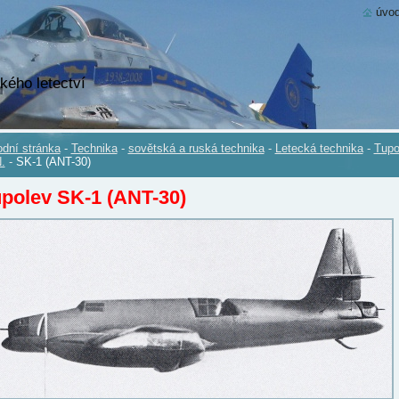
úvod
kého letectví
dní stránka
-
Technika
-
sovětská a ruská technika
-
Letecká technika
-
Tupo
.
-
SK-1 (ANT-30)
polev SK-1 (ANT-30)