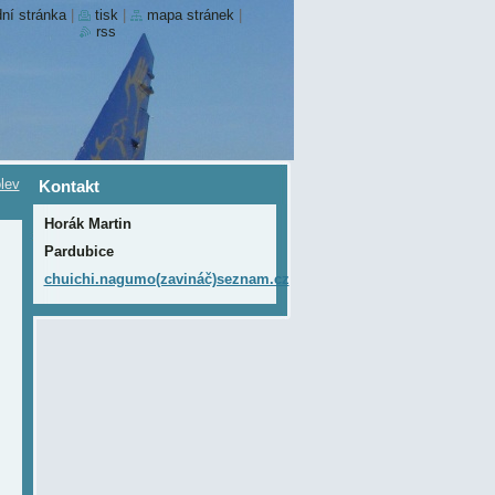
ní stránka
|
tisk
|
mapa stránek
|
rss
lev
Kontakt
Horák Martin
Pardubice
chuichi.nagumo(zavináč)seznam.cz