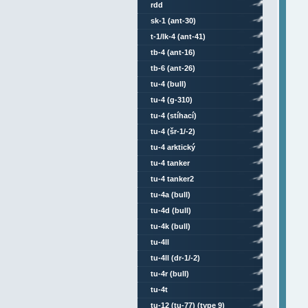
rdd
sk-1 (ant-30)
t-1/lk-4 (ant-41)
tb-4 (ant-16)
tb-6 (ant-26)
tu-4 (bull)
tu-4 (g-310)
tu-4 (stíhací)
tu-4 (šr-1/-2)
tu-4 arktický
tu-4 tanker
tu-4 tanker2
tu-4a (bull)
tu-4d (bull)
tu-4k (bull)
tu-4ll
tu-4ll (dr-1/-2)
tu-4r (bull)
tu-4t
tu-12 (tu-77) (type 9)