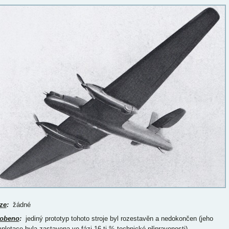
ze
:
žádné
obeno
:
jediný prototyp tohoto stroje byl rozestavěn a nedokončen (jeho
pletace byla zastavena ve fázi 16-ti % technické připravenosti)