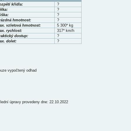
zpětí křídla:
?
élka:
?
ýška:
?
rázdná hmotnost:
?
ax. vzletová hmotnost:
5 300* kg
x. rychlost:
317* km/h
raktický dostup:
?
x. dolet:
?
ouze vypočtený odhad
lední úpravy provedeny dne: 22.10.2022