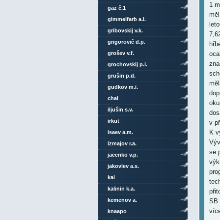
1 m
gaz č.1
měl
gimmelfarb a.l.
let
gribovskij v.k.
7,6
grigorovič d.p.
hřb
grošev v.f.
oca
zna
grochovskij p.i.
sch
grušin p.d.
měl
gudkov m.i.
dop
chai
oku
iljušin s.v.
dos
irkut
v p
K v
isaev a.m.
Výv
izmajov r.a.
se 
jacenko v.p.
výk
jakovlev a.s.
pro
kai
tec
kalinin k.a.
při
kemenov a.
SB 
víc
knaapo