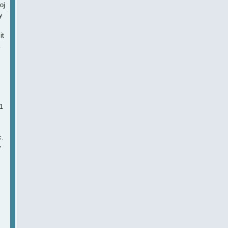
oj
y
it
1
c.
y