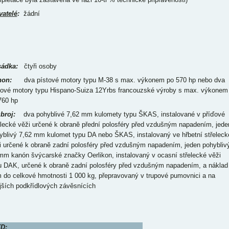
vatelé
:
žádní
ádka:
čtyři osoby
on:
dva pístové motory typu M-38 s max. výkonem po 570 hp nebo dva
tové motory typu Hispano-Suiza 12Yrbs francouzské výroby s max. výkonem
 760 hp
broj:
dva pohyblivé 7,62 mm kulomety typu ŠKAS, instalované v příďové
elecké věži určené k obraně přední polosféry před vzdušným napadením, jede
yblivý 7,62 mm kulomet typu DA nebo ŠKAS, instalovaný ve hřbetní střeleck
i určené k obraně zadní polosféry před vzdušným napadením, jeden pohybliv
mm kanón švýcarské značky Oerlikon, instalovaný v ocasní střelecké věži
u DAK, určené k obraně zadní polosféry před vzdušným napadením, a náklad
 do celkové hmotnosti 1 000 kg, přepravovaný v trupové pumovnici a na
jších podkřídlových závěsnících
D: