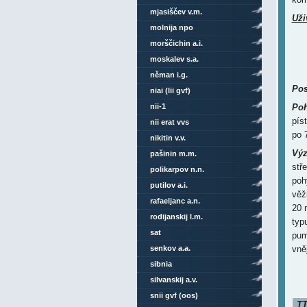
mjasiščev v.m.
Uži
molnija npo
morščichin a.i.
moskalev s.a.
něman i.g.
Pos
niai (lii gvf)
nii-1
Poh
pís
nii erat vvs
po
nikitin v.v.
Výz
pašinin m.m.
stř
polikarpov n.n.
poh
putilov a.i.
věž
rafaeljanc a.n.
20 
rodijanskij l.m.
typ
sat
pum
senkov a.a.
vně
sibnia
silvanskij a.v.
snii gvf (oos)
TT