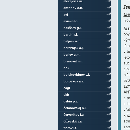
alexejev s.m.
Ty
antonov o.k.
Urč
avf
nič
aviavnito
bakšaev g.i.
His
opy
bartini r.l.
výr
beljaev v.n.
lét
bereznjak a.j.
v t
berjev g.m.
let
bisnovat m.r.
suc
bok
slo
nič
bolchovitinov v.f.
570
borovkov a.a.
12Y
cagi
ANT
ckb
s p
cybin p.v.
s l
čeranovskij b.i.
vře
četverikov i.v.
kří
str
čiževskij v.a.
zat
florov i.f.