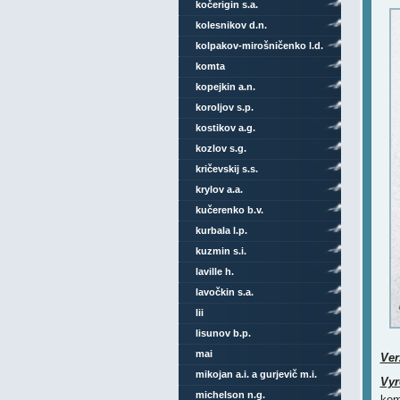
kočerigin s.a.
kolesnikov d.n.
kolpakov-mirošničenko l.d.
komta
kopejkin a.n.
koroljov s.p.
kostikov a.g.
kozlov s.g.
kričevskij s.s.
krylov a.a.
kučerenko b.v.
kurbala l.p.
kuzmin s.i.
laville h.
lavočkin s.a.
lii
lisunov b.p.
mai
Ver
mikojan a.i. a gurjevič m.i.
Vyr
michelson n.g.
kom