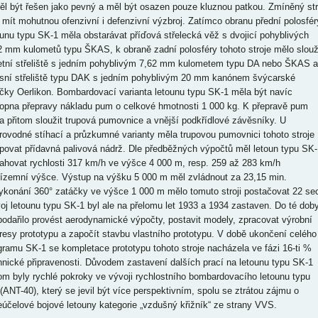
ěl být řešen jako pevný a měl být osazen pouze kluznou patkou. Zmíněný str
 mít mohutnou ofenzivní i defenzivní výzbroj. Zatímco obranu přední polosfér
ounu typu SK-1 měla obstarávat příďová střelecká věž s dvojicí pohyblivých
2 mm kulometů typu ŠKAS, k obraně zadní polosféry tohoto stroje mělo slouž
etní střeliště s jedním pohyblivým 7,62 mm kulometem typu DA nebo ŠKAS a
sní střeliště typu DAK s jedním pohyblivým 20 mm kanónem švýcarské
čky Oerlikon. Bombardovací varianta letounu typu SK-1 měla být navíc
opna přepravy nákladu pum o celkové hmotnosti 1 000 kg. K přepravě pum
a přitom sloužit trupová pumovnice a vnější podkřídlové závěsníky. U
rovodné stíhací a průzkumné varianty měla trupovou pumovnici tohoto stroje
povat přídavná palivová nádrž. Dle předběžných výpočtů měl letoun typu SK-
ahovat rychlosti 317 km/h ve výšce 4 000 m, resp. 259 až 283 km/h
řízemní výšce. Výstup na výšku 5 000 m měl zvládnout za 23,15 min.
ykonání 360° zatáčky ve výšce 1 000 m mělo tomuto stroji postačovat 22 se
oj letounu typu SK-1 byl ale na přelomu let 1933 a 1934 zastaven. Do té dob
podařilo provést aerodynamické výpočty, postavit modely, zpracovat výrobní
resy prototypu a započít stavbu vlastního prototypu. V době ukončení celého
gramu SK-1 se kompletace prototypu tohoto stroje nacházela ve fázi 16-ti %
hnické připravenosti. Důvodem zastavení dalších prací na letounu typu SK-1
tom byly rychlé pokroky ve vývoji rychlostního bombardovacího letounu typu
(ANT-40), který se jevil být více perspektivním, spolu se ztrátou zájmu o
eúčelové bojové letouny kategorie „vzdušný křižník“ ze strany VVS.