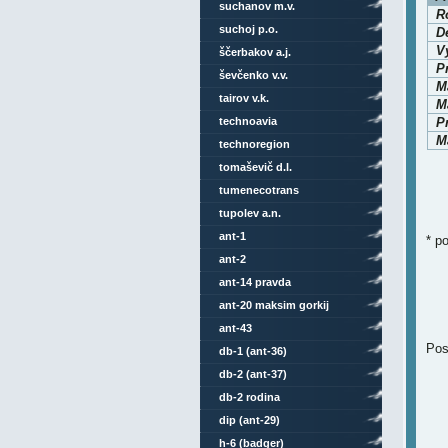
suchanov m.v.
Ro
suchoj p.o.
D
V
ščerbakov a.j.
P
ševčenko v.v.
M
tairov v.k.
Ma
technoavia
P
Ma
technoregion
tomaševič d.l.
tumenecotrans
tupolev a.n.
ant-1
* p
ant-2
ant-14 pravda
ant-20 maksim gorkij
ant-43
Pos
db-1 (ant-36)
db-2 (ant-37)
db-2 rodina
dip (ant-29)
h-6 (badger)