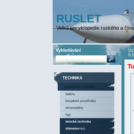
RUSLET
Velká encyklopedie ruského a číns
Vyhledávání
Úvo
A.N
Tu
TECHNIKA
sovětská a ruská
technika
balóny
bezpilotní prostředky
ekranoplány
hgv
letecká technika
afanasev n.i.