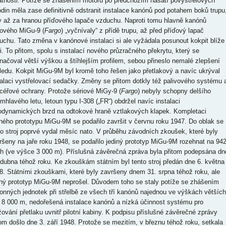
atnosti. Potíže se zhášením motorů po předchozím nasátí povýstřelových
odin měla zase definitivně odstranit instalace kanónů pod potahem boků trupu
y až za hranou příďového lapače vzduchu. Naproti tomu hlavně kanónů
iového MiGu-9 (
Fargo
) „vyčnívaly“ z přídě trupu, až před příďový lapač
uchu. Tato změna v kanónové instalaci si ale vyžádala posunout kokpit blíže
di. To přitom, spolu s instalací nového průzračného překrytu, který se
načoval větší výškou a štíhlejším profilem, sebou přineslo nemalé zlepšení
ledu. Kokpit MiGu-9M byl kromě toho řešen jako přetlakový a navíc ukrýval
talaci vystřelovací sedačky. Změny se přitom dotkly též palivového systému 
céřové ochrany. Protože sériové MiGy-9 (
Fargo
) nebyly schopny delšího
emhlavého letu, letoun typu I-308 („FR“) obdržel navíc instalaci
odynamických brzd na odtokové hraně vztlakových klapek. Kompletaci
iného prototypu MiGu-9M se podařilo završit v červnu roku 1947. Do oblak se
to stroj poprvé vydal měsíc nato. V průběhu závodních zkoušek, které byly
ršeny na jaře roku 1948, se podařilo jediný prototyp MiGu-9M rozehnat na 94
h (ve výšce 3 000 m). Příslušná závěrečná zpráva byla přitom podepsána dn
 dubna téhož roku. Ke zkouškám státním byl tento stroj předán dne 6. května
8. Státními zkouškami, které byly završeny dnem 31. srpna téhož roku, ale
iný prototyp MiGu-9M neprošel. Důvodem toho se staly potíže se zhášením
onných jednotek při střelbě ze všech tří kanónů najednou ve výškách větších
 8 000 m, nedořešená instalace kanónů a nízká účinnost systému pro
žování přetlaku uvnitř pilotní kabiny. K podpisu příslušné závěrečné zprávy
tom došlo dne 3. září 1948. Protože se mezitím, v březnu téhož roku, setkala