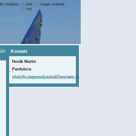
ní stránka
|
tisk
|
mapa stránek
|
rss
jan
Kontakt
Horák Martin
Pardubice
chuichi.nagumo(zavináč)seznam.cz