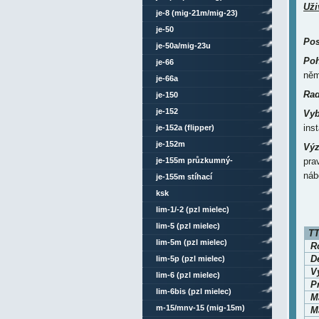
Uži
je-8 (mig-21m/mig-23)
je-50
Pos
je-50a/mig-23u
Poh
je-66
něm
je-66a
Rad
je-150
je-152
Vyb
inst
je-152a (flipper)
je-152m
Výz
je-155m průzkumný-
pra
náb
bombardovací
je-155m stíhací
ksk
lim-1/-2 (pzl mielec)
lim-5 (pzl mielec)
TT
lim-5m (pzl mielec)
Ro
D
lim-5p (pzl mielec)
V
lim-6 (pzl mielec)
P
lim-6bis (pzl mielec)
M
m-15/mnv-15 (mig-15m)
Ma