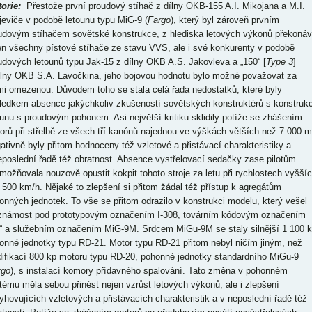
torie
:
Přestože první proudový stíhač z dílny OKB-155 A.I. Mikojana a M.I.
jeviče v podobě letounu typu MiG-9 (
Fargo
), který byl zároveň prvním
udovým stíhačem sovětské konstrukce, z hlediska letových výkonů překonáv
en všechny pístové stíhače ze stavu VVS, ale i své konkurenty v podobě
udových letounů typu Jak-15 z dílny OKB A.S. Jakovleva a „150“ [
Type 3
]
ílny OKB S.A. Lavočkina, jeho bojovou hodnotu bylo možné považovat za
mi omezenou. Důvodem toho se stala celá řada nedostatků, které byly
ledkem absence jakýchkoliv zkušeností sovětských konstruktérů s konstrukc
ounu s proudovým pohonem. Asi největší kritiku sklidily potíže se zhášením
orů při střelbě ze všech tří kanónů najednou ve výškách větších než 7 000 m
ativně byly přitom hodnoceny též vzletové a přistávací charakteristiky a
eposlední řadě též obratnost. Absence vystřelovací sedačky zase pilotům
možňovala nouzově opustit kokpit tohoto stroje za letu při rychlostech vyšší
 500 km/h. Nějaké to zlepšení si přitom žádal též přístup k agregátům
onných jednotek. To vše se přitom odrazilo v konstrukci modelu, který vešel
známost pod prototypovým označením I-308, továrním kódovým označením
“ a služebním označením MiG-9M. Srdcem MiGu-9M se staly silnější 1 100 
onné jednotky typu RD-21. Motor typu RD-21 přitom nebyl ničím jiným, než
ifikací 800 kp motoru typu RD-20, pohonné jednotky standardního MiGu-9
rgo
), s instalací komory přídavného spalování. Tato změna v pohonném
tému měla sebou přinést nejen vzrůst letových výkonů, ale i zlepšení
yhovujících vzletových a přistávacích charakteristik a v neposlední řadě též