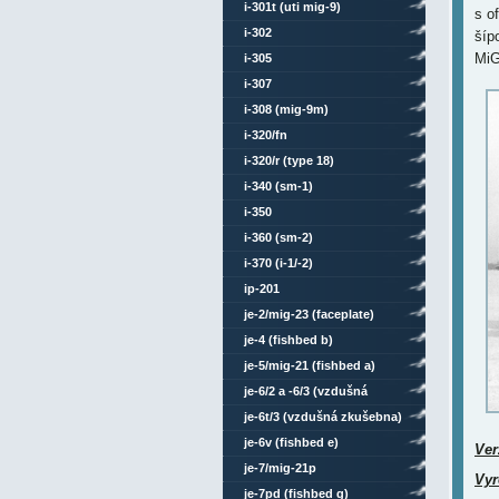
i-301t (uti mig-9)
s o
i-302
šíp
MiG
i-305
i-307
i-308 (mig-9m)
i-320/fn
i-320/r (type 18)
i-340 (sm-1)
i-350
i-360 (sm-2)
i-370 (i-1/-2)
ip-201
je-2/mig-23 (faceplate)
je-4 (fishbed b)
je-5/mig-21 (fishbed a)
je-6/2 a -6/3 (vzdušná
zkušebna)
je-6t/3 (vzdušná zkušebna)
je-6v (fishbed e)
Ver
je-7/mig-21p
Vyr
je-7pd (fishbed g)