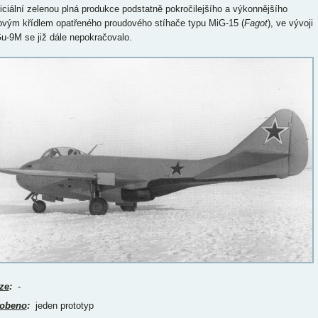
ficiální zelenou plná produkce podstatně pokročilejšího a výkonnějšího
ovým křídlem opatřeného proudového stíhače typu MiG-15 (
Fagot
), ve vývoji
u-9M se již dále nepokračovalo.
ze
:
-
obeno
:
jeden prototyp