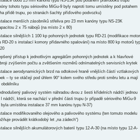
nstalace obou 23 mm kanónů typu NS-23K pod potahem pravoboku trupu
nóny tohoto typu sériového MiGu-9 byly naproti tomu umístěny pod potahem
cha přídě trupu, po stranách šachty příďového podvozku)
nstalace menších zásobníků střeliva pro 23 mm kanóny typu NS-23K
apacitou 2 x 75 nábojů (na místo 2 x 80)
nstalace silnějších 1 100 kp pohonných jednotek typu RD-21 (modifikace moto
u RD-20 s instalací komory přídavného spalování) na místo 800 kp motorů ty
20
lepšený přístup k jednotlivým agregátům pohonných jednotek a k hlavňové
broji zvýšením počtu a zvětšením rozměrů odnímatelných servisních krytek
nstalace aerodynamických brzd na odtokové hraně vnějších částí vztlakových
pek – ty se otáčejí pod úhlem 90° kolem svého středu proti směru letu a mají
r obdélníku
jednodušený palivový systém náhradou dvou z šesti křídelních nádrží jednou
 l nádrží, která se nachází v přední části trupu (v případě sériového MiGu-9
 byla umístěna instalace 37 mm kanónu typu N-37)
nstalace modifikovaného olejového a palivového systému (ten tomuto modelu
žňuje provádět krátkodobý let „na zádech“)
nstalace silnějších akumulátorových baterií typu 12-A-30 (na místo typu 12-A-