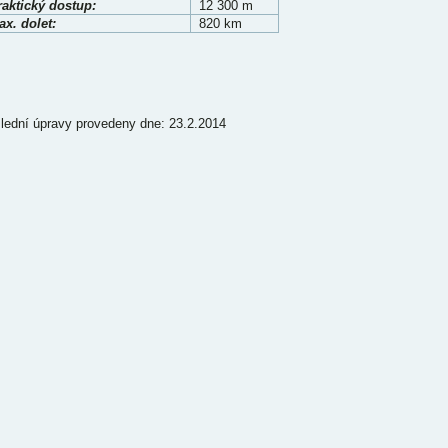
raktický dostup:
12 300 m
x. dolet:
820 km
lední úpravy provedeny dne: 23.2.2014