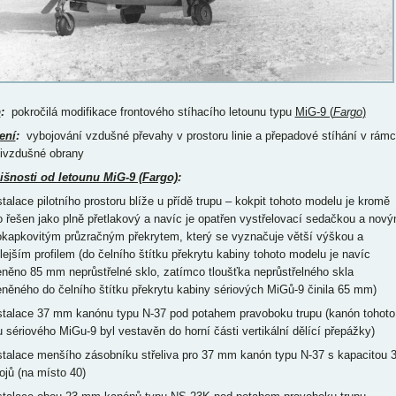
p
:
pokročilá modifikace frontového stíhacího letounu typu
MiG-9 (
Fargo
)
ení
:
vybojování vzdušné převahy v prostoru linie a přepadové stíhání v rámc
tivzdušné obrany
išnosti od letounu MiG-9 (Fargo)
:
nstalace pilotního prostoru blíže u přídě trupu – kokpit tohoto modelu je kromě
o řešen jako plně přetlakový a navíc je opatřen vystřelovací sedačkou a nov
okapkovitým průzračným překrytem, který se vyznačuje větší výškou a
hlejším profilem (do čelního štítku překrytu kabiny tohoto modelu je navíc
eněno 85 mm neprůstřelné sklo, zatímco tloušťka neprůstřelného skla
eněného do čelního štítku překrytu kabiny sériových MiGů-9 činila 65 mm)
nstalace 37 mm kanónu typu N-37 pod potahem pravoboku trupu (kanón tohoto
u sériového MiGu-9 byl vestavěn do horní části vertikální dělící přepážky)
nstalace menšího zásobníku střeliva pro 37 mm kanón typu N-37 s kapacitou 
ojů (na místo 40)