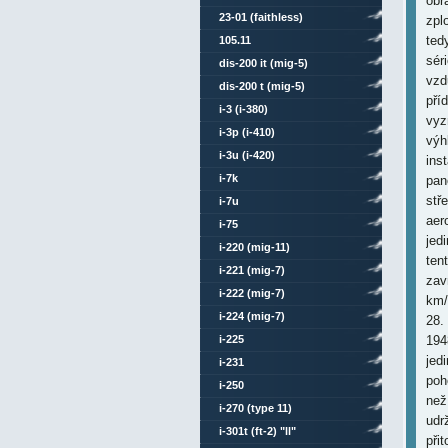
obr
23-01 (faithless)
zpl
ted
105.11
sér
dis-200 it (mig-5)
vzd
dis-200 t (mig-5)
pří
i-3 (i-380)
vyz
i-3p (i-410)
výh
i-3u (i-420)
ins
i-7k
pan
stř
i-7u
aer
i-75
jed
i-220 (mig-11)
ten
i-221 (mig-7)
zav
i-222 (mig-7)
km/
i-224 (mig-7)
28.
i-225
194
jed
i-231
poh
i-250
než
i-270 (type 11)
udr
i-301t (ft-2) "ll"
při