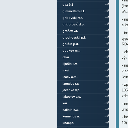
- i
gaz č.1
(ka
gimmelfarb a.l.
bři
gribovskij v.k.
- i
grigorovič d.p.
s k
grošev v.f.
- i
grochovskij p.i.
typ
RD-
grušin p.d.
gudkov m.i.
- z
chai
výz
iljušin s.v.
- i
irkut
kla
tva
isaev a.m.
izmajov r.a.
- z
105
jacenko v.p.
zde
jakovlev a.s.
kai
- i
umo
kalinin k.a.
kemenov a.
- i
10)
knaapo