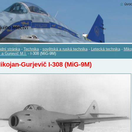
úvod
kého letectví
dní stránka
-
Technika
-
sovětská a ruská technika
-
Letecká technika
-
Miko
. a Gurjevič M.I.
-
I-308 (MiG-9M)
ikojan-Gurjevič I-308 (MiG-9M)