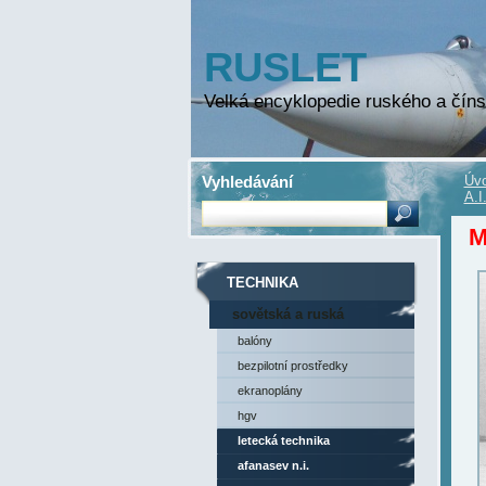
RUSLET
Velká encyklopedie ruského a číns
Vyhledávání
Úvo
A.I
M
TECHNIKA
sovětská a ruská
technika
balóny
bezpilotní prostředky
ekranoplány
hgv
letecká technika
afanasev n.i.