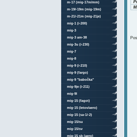
P
m-17 (mig-17m/mm)
Ma
m-19/-19m (mig-19m)
m-21/-21m (mig-21je)
mig-1 (i-200)
mig-3
mig-3 am-38
Pos
mig-3u (i-230)
mig-7
mig-8
mig-9 (i-210)
mig-9 (fargo)
mig-9 "babočka"
mig-9je (i-211)
mig-9l
mig-15 (fagot)
mig-15 (letov/aero)
mig-15 (sa-1/-2)
mig-15/su
mig-15/sv
mig-15 sb (aero)