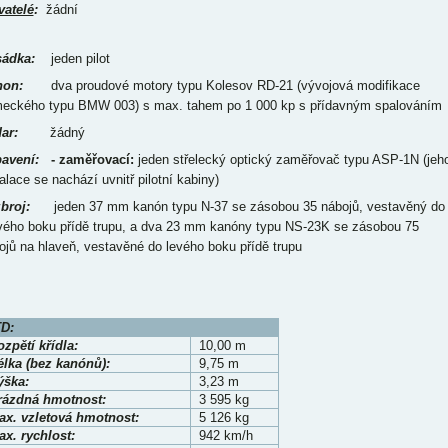
vatelé
:
žádní
ádka:
jeden pilot
on:
dva proudové motory typu Kolesov RD-21 (vývojová modifikace
eckého typu BMW 003) s max. tahem po 1 000 kp s přídavným spalováním
ar:
žádný
avení:
- zaměřovací:
jeden střelecký optický zaměřovač typu ASP-1N (jeh
alace se nachází uvnitř pilotní kabiny)
broj:
jeden 37 mm kanón typu N-37 se zásobou 35 nábojů, vestavěný do
vého boku přídě trupu, a dva 23 mm kanóny typu NS-23K se zásobou 75
ojů na hlaveň, vestavěné do levého boku přídě trupu
D:
zpětí křídla:
10,00 m
élka
(bez kanónů)
:
9,75 m
ýška:
3,23 m
rázdná hmotnost:
3 595 kg
ax. vzletová hmotnost:
5 126 kg
x. rychlost:
942 km/h