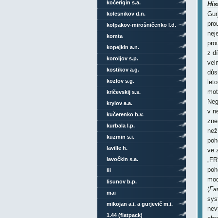
kočerigin s.a.
His
Gur
kolesnikov d.n.
pro
kolpakov-mirošničenko l.d.
nej
komta
pro
kopejkin a.n.
z d
koroljov s.p.
vel
kostikov a.g.
důs
kozlov s.g.
let
mot
kričevskij s.s.
Neg
krylov a.a.
v n
kučerenko b.v.
zne
kurbala l.p.
než
kuzmin s.i.
poh
laville h.
ve 
lavočkin s.a.
„FR
poh
lii
mod
lisunov b.p.
(
Fa
mai
sys
mikojan a.i. a gurjevič m.i.
nev
1.44 (flatpack)