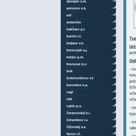
alexejev s.m.
antonov o.k.
avf
aviavnito
bakšaev g.i.
bartini r.l.
Ty
beljaev v.n.
Urč
bereznjak a.j.
pro
berjev g.m.
Odl
bisnovat m.r.
- i
bok
toh
bolchovitinov v.f.
pol
borovkov a.a.
ští
cagi
včl
ckb
včl
cybin p.v.
- i
čeranovskij b.i.
typ
četverikov i.v.
- i
čiževskij v.a.
náb
florov i.f.