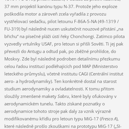
37 mm projektil kanónu typu N-37. Protože jeho exploze
poškodila motor a zároveň zcela vyřadila z provozu
vystřelovací sedačku, pilot letounu F-86A-5-NA (49-1319 /
FU-319) byl následně nucen uskutečnit nouzové přistání „na
břichu“ na písečné pláži ústí řeky Chonchongi. Zatímco pilota
vyzvedly vrtulníky USAF, pro letoun si přišli Sověti. Ti jej pak
převezli do Antugu a odtud pak, po zběžné prohlídce, do
Moskvy. Zde byl následně podroben detailnímu přezkumu
celou řadou institucí podléhajících pod MAP (Ministerstvo
leteckého průmyslu), včetně institutu CAGI (Centrální institut
aero- a hydrodynamiky). Ten konkrétně dostal na starost
studium aerodynamiky a ovladatelnosti. K tomu přitom
sloužily zmenšené makety
Sabru
, které byly ofukovány v
aerodynamickém tunelu. Takto získané poznatky o
aerodynamice tohoto stroje pak daly za vznik výrazně
modifikovanému křídlu pro letoun typu MiG-17 (
Fresco A
),
které následně prošlo zkouškami na prototypu MiG-17 („SI-