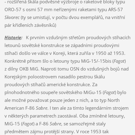
- rozšířená škála podvěsné výzbroje o raketové bloky typu
ORO-57 s osmi 57 mm neřízenými raketami typu ARS-57
Skvorec
(ty se umisťují, v počtu dvou exemplářů, na vnitřní
pár křídleních závěsníků)
Historie
:
K prvním vzdušným střetům proudových stíhacích
letounů sovětské konstrukce se západními proudovými
stíhači došlo ve válce v Koreji, která zuřila v 1950 až 1953.
Konkrétně přitom šlo o letouny typu MiG-15/-15bis (
Fagot
)
z dílny OKB MiG. Naproti tomu OSN do vzdušných bojů nad
Korejským poloostrovem nasadilo pestrou škálu
proudových stíhačů americké konstrukce. Za
plnohodnotného soupeře sovětského MiGu-15 (
Fagot
) bylo
ale možné považovat pouze jeden z nich, a to typ North
American F-86
Sabre
. I ten ale za tímto legendárním strojem
v některých parametrech zaostával. Oba zmíněné letouny,
MiG-15 (
Fagot
) a F-86
Sabre
, se samozřejmě staly
předmětem zájmu protější strany. V roce 1953 tak