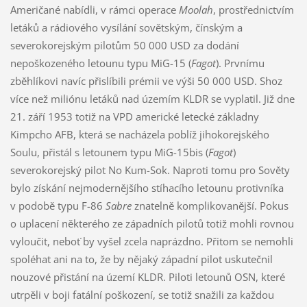
Američané nabídli, v rámci operace
Moolah
, prostřednictvím
letáků a rádiového vysílání sovětským, čínským a
severokorejským pilotům 50 000 USD za dodání
nepoškozeného letounu typu MiG-15 (
Fagot
). Prvnímu
zběhlíkovi navíc přislíbili prémii ve výši 50 000 USD. Shoz
více než miliónu letáků nad územím KLDR se vyplatil. Již dne
21. září 1953 totiž na VPD americké letecké základny
Kimpcho AFB, která se nacházela poblíž jihokorejského
Soulu, přistál s letounem typu MiG-15bis (
Fagot
)
severokorejský pilot No Kum-Sok. Naproti tomu pro Sověty
bylo získání nejmodernějšího stíhacího letounu protivníka
v podobě typu F-86
Sabre
znatelně komplikovanější. Pokus
o uplacení některého ze západních pilotů totiž mohli rovnou
vyloučit, neboť by vyšel zcela naprázdno. Přitom se nemohli
spoléhat ani na to, že by nějaký západní pilot uskutečnil
nouzové přistání na území KLDR. Piloti letounů OSN, které
utrpěli v boji fatální poškození, se totiž snažili za každou