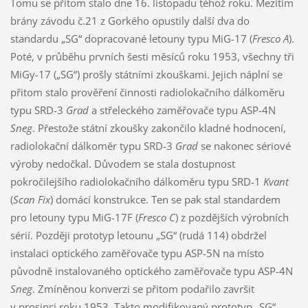
Tomu se přitom stalo dne 16. listopadu téhož roku. Mezitím
brány závodu č.21 z Gorkého opustily další dva do
standardu „SG“ dopracované letouny typu MiG-17 (
Fresco A
).
Poté, v průběhu prvních šesti měsíců roku 1953, všechny tři
MiGy-17 („SG“) prošly státními zkouškami. Jejich náplní se
přitom stalo prověření činnosti radiolokačního dálkoměru
typu SRD-3
Grad
a střeleckého zaměřovače typu ASP-4N
Sneg
. Přestože státní zkoušky zakončilo kladné hodnocení,
radiolokační dálkoměr typu SRD-3
Grad
se nakonec sériové
výroby nedočkal. Důvodem se stala dostupnost
pokročilejšího radiolokačního dálkoměru typu SRD-1
Kvant
(
Scan Fix
) domácí konstrukce. Ten se pak stal standardem
pro letouny typu MiG-17F (
Fresco C
) z pozdějších výrobních
sérií. Později prototyp letounu „SG“ (rudá 114) obdržel
instalaci optického zaměřovače typu ASP-5N na místo
původně instalovaného optického zaměřovače typu ASP-4N
Sneg
. Zmíněnou konverzi se přitom podařilo završit
v prosinci roku 1953. Takto modifikovaný prototyp „SG“