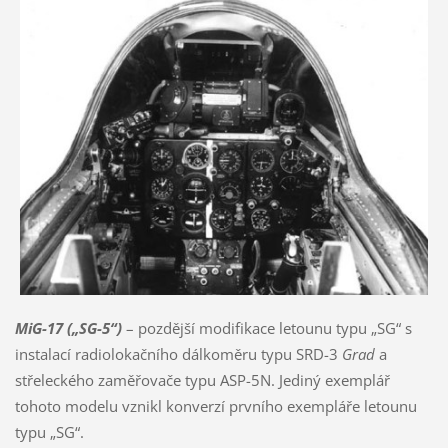
MiG-17 („SG-5“)
– pozdější modifikace letounu typu „SG“ s
instalací radiolokačního dálkoměru typu SRD-3
Grad
a
střeleckého zaměřovače typu ASP-5N. Jediný exemplář
tohoto modelu vznikl konverzí prvního exempláře letounu
typu „SG“.