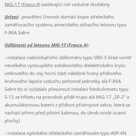
MiG-17 (
Fresco A
)
zastávající roli vzdušné zkušebny
Určení
:
prověření činnosti domácí kopie střeleckého
zaměřovacího systému amerického stíhacího letounu typu
F-86A
Sabre
Odlišnosti od letounu MiG-17 (Fresco A)
:
- instalace radiolokačního dálkoměru typu SRD-3
Grad
uvnitř
nevelkého vystouplého zobákovitého dielektrického krytu
vetknutého do osy horní části náběžné hrany příďového
kruhového lapače vzduchu pohonné jednotky alá F-86A
Sabre
(to si vyžádalo přesunout instalaci fotokulometu typu
S-13 ze hřbetu na pravobok přídě trupu alá MiG-17 „SP-2“ a
akumulátorovou baterii z příďové přístrojové sekce, která se
nachází přímo před pilotní kabinou, do útrob svislé ocasní
plochy)
- instalace optického střeleckého zaměřovače typu ASP-4N