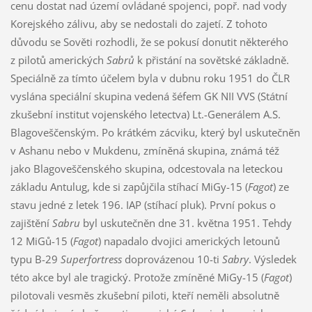
cenu dostat nad území ovládané spojenci, popř. nad vody
Korejského zálivu, aby se nedostali do zajetí. Z tohoto
důvodu se Sověti rozhodli, že se pokusí donutit některého
z pilotů amerických
Sabrů
k přistání na sovětské základně.
Speciálně za tímto účelem byla v dubnu roku 1951 do ČLR
vyslána speciální skupina vedená šéfem GK NII VVS (Státní
zkušební institut vojenského letectva) Lt.-Generálem A.S.
Blagoveščenským. Po krátkém zácviku, který byl uskutečněn
v Ashanu nebo v Mukdenu, zmíněná skupina, známá též
jako Blagoveščenského skupina, odcestovala na leteckou
základu Antulug, kde si zapůjčila stíhací MiGy-15 (
Fagot
) ze
stavu jedné z letek 196. IAP (stíhací pluk). První pokus o
zajištění
Sabru
byl uskutečněn dne 31. května 1951. Tehdy
12 MiGů-15 (
Fagot
) napadalo dvojici amerických letounů
typu B-29
Superfortress
doprovázenou 10-ti
Sabry
. Výsledek
této akce byl ale tragický. Protože zmíněné MiGy-15 (
Fagot
)
pilotovali vesměs zkušební piloti, kteří neměli absolutně