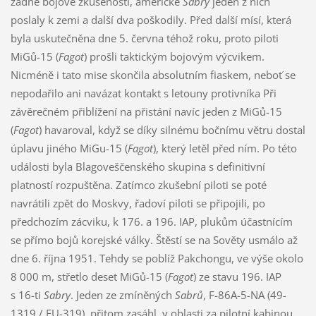
žádné bojové zkušenosti, americké
Sabry
jeden z nich
poslaly k zemi a další dva poškodily. Před další mísí, která
byla uskutečněna dne 5. června téhož roku, proto piloti
MiGů-15 (
Fagot
) prošli taktickým bojovým výcvikem.
Nicméně i tato mise skončila absolutním fiaskem, neboť se
nepodařilo ani navázat kontakt s letouny protivníka Při
závěrečném přiblížení na přistání navíc jeden z MiGů-15
(
Fagot
) havaroval, když se díky silnému bočnímu větru dostal
úplavu jiného MiGu-15 (
Fagot
), který letěl před ním. Po této
události byla Blagoveščenského skupina s definitivní
platností rozpuštěna. Zatímco zkušební piloti se poté
navrátili zpět do Moskvy, řadoví piloti se připojili, po
předchozím zácviku, k 176. a 196. IAP, plukům účastnícím
se přímo bojů korejské války. Štěstí se na Sověty usmálo až
dne 6. října 1951. Tehdy se poblíž Pakchongu, ve výše okolo
8 000 m, střetlo deset MiGů-15 (
Fagot
) ze stavu 196. IAP
s 16-ti
Sabry
. Jeden ze zmíněných
Sabrů
, F-86A-5-NA (49-
1319 / FU-319), přitom zasáhl, v oblasti za pilotní kabinou,