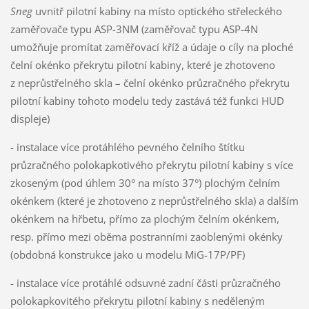
Sneg
uvnitř pilotní kabiny na místo optického střeleckého
zaměřovače typu ASP-3NM (zaměřovač typu ASP-4N
umožňuje promítat zaměřovací kříž a údaje o cíly na ploché
čelní okénko překrytu pilotní kabiny, které je zhotoveno
z neprůstřelného skla – čelní okénko průzračného překrytu
pilotní kabiny tohoto modelu tedy zastává též funkci HUD
displeje)
- instalace více protáhlého pevného čelního štítku
průzračného polokapkotivého překrytu pilotní kabiny s více
zkoseným (pod úhlem 30° na místo 37°) plochým čelním
okénkem (které je zhotoveno z neprůstřelného skla) a dalším
okénkem na hřbetu, přímo za plochým čelním okénkem,
resp. přímo mezi oběma postranními zaoblenými okénky
(obdobná konstrukce jako u modelu MiG-17P/PF)
- instalace více protáhlé odsuvné zadní části průzračného
polokapkovitého překrytu pilotní kabiny s neděleným