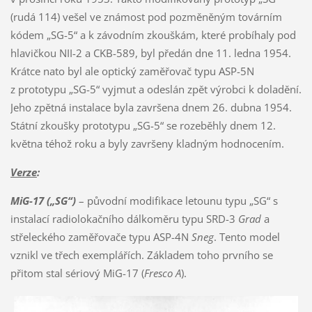
(rudá 114) vešel ve známost pod pozměněným továrním
kódem „SG-5“ a k závodním zkouškám, které probíhaly pod
hlavičkou NII-2 a CKB-589, byl předán dne 11. ledna 1954.
Krátce nato byl ale optický zaměřovač typu ASP-5N
z prototypu „SG-5“ vyjmut a odeslán zpět výrobci k doladění.
Jeho zpětná instalace byla završena dnem 26. dubna 1954.
Státní zkoušky prototypu „SG-5“ se rozeběhly dnem 12.
května téhož roku a byly završeny kladným hodnocením.
Verze
:
MiG-17 („SG“)
– původní modifikace letounu typu „SG“ s
instalací radiolokačního dálkoměru typu SRD-3
Grad
a
střeleckého zaměřovače typu ASP-4N
Sneg
. Tento model
vznikl ve třech exemplářích. Základem toho prvního se
přitom stal sériový MiG-17 (
Fresco A
).