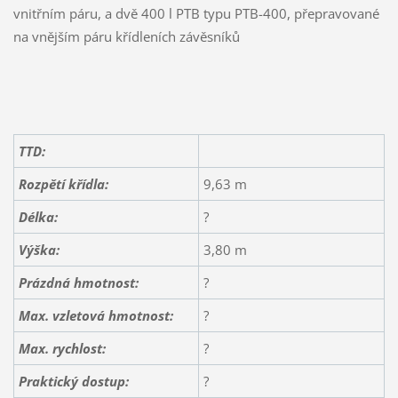
vnitřním páru, a dvě 400 l PTB typu PTB-400, přepravované
na vnějším páru křídleních závěsníků
TTD:
Rozpětí křídla:
9,63 m
Délka:
?
Výška:
3,80 m
Prázdná hmotnost:
?
Max. vzletová hmotnost:
?
Max. rychlost:
?
Praktický dostup:
?