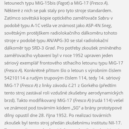
letounech typu MiG-15bis (
Fagot
) a MiG-17 (
Fresco A
).
Některé z nich se pak staly pro tyto stroje standardem.
Zatímco sovětská kopie optického zaměřovače
Sabru
v
podobě typu A-1C vešla ve známost jako ASP-4N
Sneg
,
sovětským protějškem radiolokačního dálkoměru tohoto
stroje v podobě typu AN/APG-30 se stal radiolokační
dálkoměr typ SRD-3
Grad
. Pro potřeby zkoušek zmíněného
zaměřovacího vybavení byl v roce 1952 upraven jeden
sériový exemplář frontového stíhacího letounu typu MiG-17
(
Fresco A
). Konkrétně přitom šlo o letoun s výrobním číslem
54210114 a rudým trupovým číslem 114, tedy 14. sériový
MiG-17 (
Fresco A
) z linky závodu č.21 z Gorkého (předtím
tento stroj zastával roli vzdušné zkušebny aerodynamických
brzd). Takto modifikovaný MiG-17 (
Fresco A
) (rudá 114) vešel
ve známost pod továrním kódem „SG“ a brány prototypové
dílny opustil dne 28. října 1952. Po realizaci továrních
zkoušek byl tento stroj předán zkušebnímu institutu NII-17.