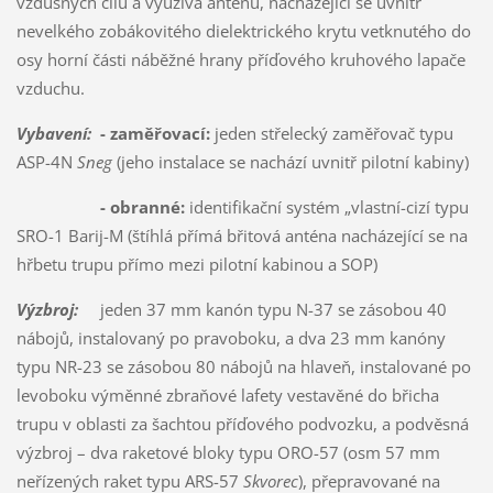
vzdušných cílů a využívá anténu, nacházející se uvnitř
nevelkého zobákovitého dielektrického krytu vetknutého do
osy horní části náběžné hrany příďového kruhového lapače
vzduchu.
Vybavení:
- zaměřovací:
jeden střelecký zaměřovač typu
ASP-4N
Sneg
(jeho instalace se nachází uvnitř pilotní kabiny)
- obranné:
identifikační systém „vlastní-cizí typu
SRO-1 Barij-M (štíhlá přímá břitová anténa nacházející se na
hřbetu trupu přímo mezi pilotní kabinou a SOP)
Výzbroj:
jeden 37 mm kanón typu N-37 se zásobou 40
nábojů, instalovaný po pravoboku, a dva 23 mm kanóny
typu NR-23 se zásobou 80 nábojů na hlaveň, instalované po
levoboku výměnné zbraňové lafety vestavěné do břicha
trupu v oblasti za šachtou příďového podvozku, a podvěsná
výzbroj – dva raketové bloky typu ORO-57 (osm 57 mm
neřízených raket typu ARS-57
Skvorec
), přepravované na