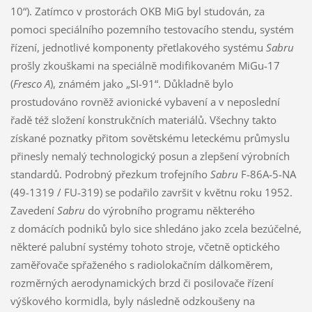
10“). Zatímco v prostorách OKB MiG byl studován, za
pomoci speciálního pozemního testovacího stendu, systém
řízení, jednotlivé komponenty přetlakového systému
Sabru
prošly zkouškami na speciálně modifikovaném MiGu-17
(
Fresco A
), známém jako „SI-91“. Důkladně bylo
prostudováno rovněž avionické vybavení a v neposlední
řadě též složení konstrukčních materiálů. Všechny takto
získané poznatky přitom sovětskému leteckému průmyslu
přinesly nemalý technologický posun a zlepšení výrobních
standardů. Podrobný přezkum trofejního
Sabru
F-86A-5-NA
(49-1319 / FU-319) se podařilo završit v květnu roku 1952.
Zavedení
Sabru
do výrobního programu některého
z domácích podniků bylo sice shledáno jako zcela bezúčelné,
některé palubní systémy tohoto stroje, včetně optického
zaměřovače spřaženého s radiolokačním dálkoměrem,
rozměrných aerodynamických brzd či posilovače řízení
výškového kormidla, byly následně odzkoušeny na