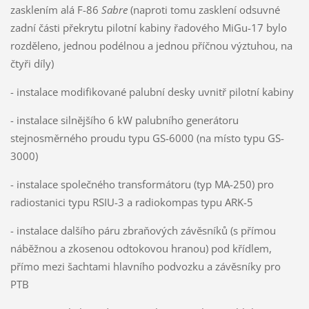
zasklením alá F-86
Sabre
(naproti tomu zasklení odsuvné
zadní části překrytu pilotní kabiny řadového MiGu-17 bylo
rozděleno, jednou podélnou a jednou příčnou výztuhou, na
čtyři díly)
- instalace modifikované palubní desky uvnitř pilotní kabiny
- instalace silnějšího 6 kW palubního generátoru
stejnosměrného proudu typu GS-6000 (na místo typu GS-
3000)
- instalace společného transformátoru (typ MA-250) pro
radiostanici typu RSIU-3 a radiokompas typu ARK-5
- instalace dalšího páru zbraňových závěsníků (s přímou
náběžnou a zkosenou odtokovou hranou) pod křídlem,
přímo mezi šachtami hlavního podvozku a závěsníky pro
PTB