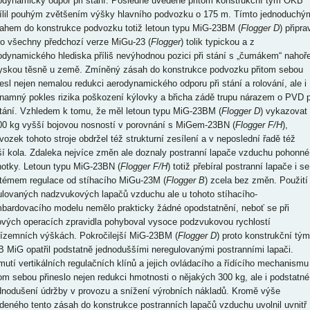
odynamický odpor při stání. Posledně uvedené přitom konstrukční tým OKB
ílil pouhým zvětšením výšky hlavního podvozku o 175 m. Tímto jednoduchý
ahem do konstrukce podvozku totiž letoun typu MiG-23BM (
Flogger D
) připrav
ro všechny předchozí verze MiGu-23 (
Flogger
) tolik typickou a z
odynamického hlediska příliš nevýhodnou pozici při stání s „čumákem“ nahoř
ryskou těsně u země. Zmíněný zásah do konstrukce podvozku přitom sebou
nesl nejen nemalou redukci aerodynamického odporu při stání a rolování, ale i
namný pokles rizika poškození kýlovky a břicha zádě trupu nárazem o PVD p
stání. Vzhledem k tomu, že měl letoun typu MiG-23BM (
Flogger D
) vykazovat
00 kg vyšší bojovou nosností v porovnání s MiGem-23BN (
Flogger F/H
),
vozek tohoto stroje obdržel též strukturní zesílení a v neposlední řadě též
ší kola. Zdaleka nejvíce změn ale doznaly postranní lapače vzduchu pohonné
notky. Letoun typu MiG-23BN (
Flogger F/H
) totiž přebíral postranní lapače i se
témem regulace od stíhacího MiGu-23M (
Flogger B
) zcela bez změn. Použití
ulovaných nadzvukových lapačů vzduchu ale u tohoto stíhacího-
bardovacího modelu nemělo prakticky žádné opodstatnění, neboť se při
ových operacích zpravidla pohyboval vysoce podzvukovou rychlostí
řízemních výškách. Pokročilejší MiG-23BM (
Flogger D
) proto konstrukční tým
 MiG opatřil podstatně jednoduššími neregulovanými postranními lapači.
mutí vertikálních regulačních klínů a jejich ovládacího a řídícího mechanismu
tom sebou přineslo nejen redukci hmotnosti o nějakých 300 kg, ale i podstatné
dnodušení údržby v provozu a snížení výrobních nákladů. Kromě výše
deného tento zásah do konstrukce postranních lapačů vzduchu uvolnil uvnitř