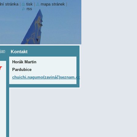
ní stránka
|
tisk
|
mapa stránek
|
rss
jan
Kontakt
Horák Martin
r
Pardubice
chuichi.nagumo(zavináč)seznam.cz