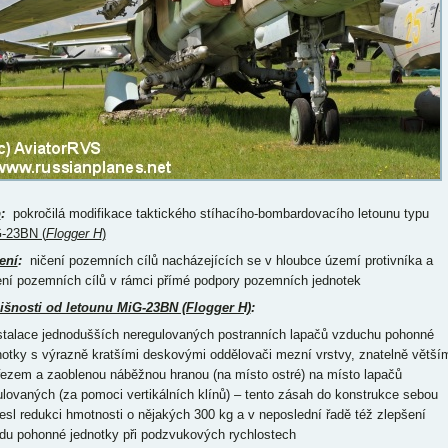
p
:
pokročilá modifikace taktického stíhacího-bombardovacího letounu typu
-23BN (
Flogger H
)
ení
:
ničení pozemních cílů nacházejících se v hloubce území protivníka a
ení pozemních cílů v rámci přímé podpory pozemních jednotek
išnosti od letounu MiG-23BN (Flogger H)
:
nstalace jednodušších neregulovaných postranních lapačů vzduchu pohonné
notky s výrazně kratšími deskovými oddělovači mezní vrstvy, znatelně větší
řezem a zaoblenou náběžnou hranou (na místo ostré) na místo lapačů
ulovaných (za pomoci vertikálních klínů) – tento zásah do konstrukce sebou
nesl redukci hmotnosti o nějakých 300 kg a v neposlední řadě též zlepšení
du pohonné jednotky při podzvukových rychlostech