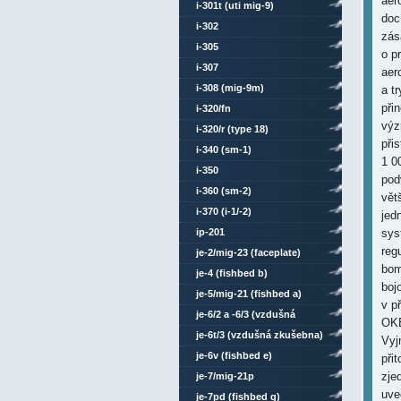
aer
i-301t (uti mig-9)
doc
i-302
zás
i-305
o p
i-307
aer
i-308 (mig-9m)
a t
při
i-320/fn
výz
i-320/r (type 18)
při
i-340 (sm-1)
1 0
i-350
pod
i-360 (sm-2)
vět
i-370 (i-1/-2)
jed
ip-201
sys
reg
je-2/mig-23 (faceplate)
bom
je-4 (fishbed b)
boj
je-5/mig-21 (fishbed a)
v p
je-6/2 a -6/3 (vzdušná
OKB
zkušebna)
je-6t/3 (vzdušná zkušebna)
Vyj
je-6v (fishbed e)
při
zje
je-7/mig-21p
uve
je-7pd (fishbed g)