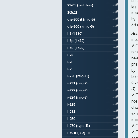
bři
23-01 (faithless)
kg 
105.11
max
byl
dis-200 it (mig-5)
(vš
dis-200 t (mig-5)
His
i-3 (i-380)
mod
i-3p (i-410)
MiG
i-3u (i-420)
nen
i-7k
nej
i-7u
při
i-75
byl
i-220 (mig-11)
bom
útv
i-221 (mig-7)
D
).
i-222 (mig-7)
MiG
i-224 (mig-7)
nos
i-225
cha
i-231
vzh
i-250
mod
MiG
i-270 (type 11)
MiG
i-301t (ft-2) "ll"