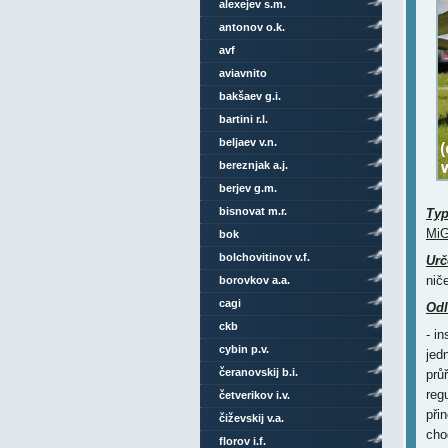
alexejev s.m.
antonov o.k.
avf
aviavnito
bakšaev g.i.
bartini r.l.
beljaev v.n.
bereznjak a.j.
berjev g.m.
bisnovat m.r.
Ty
MiG
bok
bolchovitinov v.f.
Urč
nič
borovkov a.a.
cagi
Odl
ckb
- i
cybin p.v.
jed
čeranovskij b.i.
prů
reg
četverikov i.v.
při
čiževskij v.a.
cho
florov i.f.