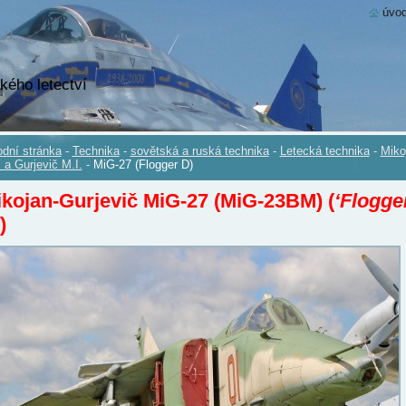
úvod
kého letectví
dní stránka
-
Technika
-
sovětská a ruská technika
-
Letecká technika
-
Miko
. a Gurjevič M.I.
-
MiG-27 (Flogger D)
kojan-Gurjevič MiG-27 (MiG-23BM) (
‘Flogge
)