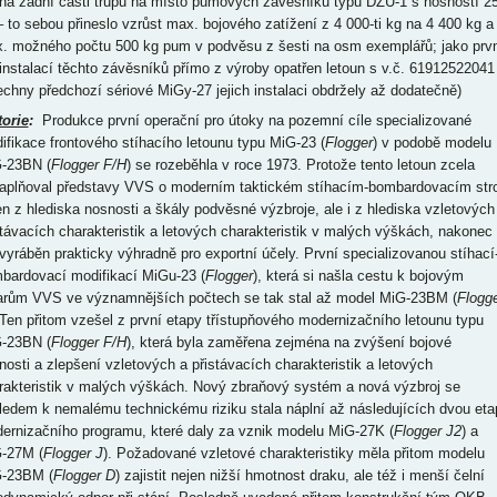
cha zadní části trupu na místo pumových závěsníků typu DZU-1 s nosností 2
– to sebou přineslo vzrůst max. bojového zatížení z 4 000-ti kg na 4 400 kg a
. možného počtu 500 kg pum v podvěsu z šesti na osm exemplářů; jako prv
 instalací těchto závěsníků přímo z výroby opatřen letoun s v.č. 61912522041
echny předchozí sériové MiGy-27 jejich instalaci obdržely až dodatečně)
torie
:
Produkce první operační pro útoky na pozemní cíle specializované
ifikace frontového stíhacího letounu typu MiG-23 (
Flogger
) v podobě modelu
-23BN (
Flogger F/H
) se rozeběhla v roce 1973. Protože tento letoun zcela
aplňoval představy VVS o moderním taktickém stíhacím-bombardovacím stro
en z hlediska nosnosti a škály podvěsné výzbroje, ale i z hlediska vzletových
stávacích charakteristik a letových charakteristik v malých výškách, nakonec
 vyráběn prakticky výhradně pro exportní účely. První specializovanou stíhací
bardovací modifikací MiGu-23 (
Flogger
), která si našla cestu k bojovým
arům VVS ve významnějších počtech se tak stal až model MiG-23BM (
Flogg
 Ten přitom vzešel z první etapy třístupňového modernizačního letounu typu
-23BN (
Flogger F/H
), která byla zaměřena zejména na zvýšení bojové
nosti a zlepšení vzletových a přistávacích charakteristik a letových
rakteristik v malých výškách. Nový zbraňový systém a nová výzbroj se
ledem k nemalému technickému riziku stala náplní až následujících dvou eta
ernizačního programu, které daly za vznik modelu MiG-27K (
Flogger J2
) a
-27M (
Flogger J
). Požadované vzletové charakteristiky měla přitom modelu
-23BM (
Flogger D
) zajistit nejen nižší hmotnost draku, ale též i menší čelní