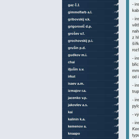
- i
gaz č.1
kab
gimmelfarb a.l.
- i
gribovskij v.k.
vět
grigorovič d.p.
nah
grošev v.f.
z h
grochovskij p.i.
šíř
grušin p.d.
roz
gudkov m.i.
- i
chai
bři
iljušin s.v.
mm 
irkut
od 
isaev a.m.
- i
izmajov r.a.
tru
jacenko v.p.
- i
jakovlev a.s.
pyl
kai
- v
kalinin k.a.
- i
kemenov a.
Ker
knaapo
typ