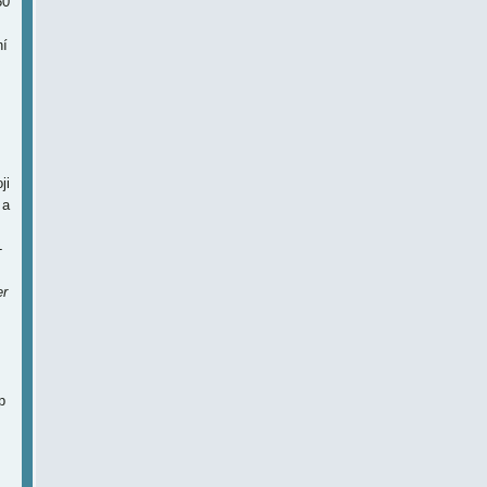
50
ní
ji
 a
-
er
p