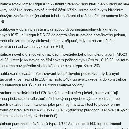
nstalace fotokulometu typu AKS-5 uvnitř vřetenovitého krytu vetknutého do lev
oviny náběžné hrany pevné střední části křídla, přímo nad levým křídelním
aňovým závěsníkem (instalaci tohoto zařízení obdržel i některé sériové MiGy
N)
odifikovaný obranný systém zástavbou dvou šestinásobných výmetnic
mných IČ/RL cílů typu KDS-23 do centrálního trupového zbraňového pylonu,
amné cíle lze proto vystřelovat pouze v případě, kdy se na zmíněném
ěsníku nenachází ani výzbroj ani PTB)
nstalace nového číslicového navigačního-střeleckého komplexu typu PrNK-23
ol-23, který je vystavěn na číslicovém počítači typu Orbita-10-15-23, na míst
logového navigačního-střeleckého komplexu typu Sokol-23N
odifikované ovládání přestavovaní kol příďového podvozku – ty lze nyní
tavovat v rozmezí úhlů ±30 (na místo ±40); úprava zavedená do konstrukce
ch sériových MiGů-27 až za chodu sériové výroby
nstalace nevelkých lichoběžníkových vertikálních plošek, které zajišťují
ranu přistávacích reflektorů před horkými povýstřelovými zplodinami, po
anách svazku hlavní kanónu; jako první byl instalací těchto plošek přímo
ýroby opatřen letoun s v.č. 61912556185 (všechny předchozí sériové MiGy-27
ich instalaci obdržely až dodatečně)
nstalace pumových závěsníků typu DZU-1A s nosností 500 kg po stranách