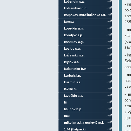
kočerigin s.a.
- i
kolesnikov d.n.
pol
kolpakov-mirošničenko l.d.
zbr
23B
komta
kopejkin a.n.
- m
koroljov s.p.
kla
(kl
kostikov a.g.
záv
kozlov s.g.
- i
kričevskij s.s.
Sok
krylov a.a.
ana
kučerenko b.v.
- m
kurbala l.p.
nas
kuzmin s.i.
vše
laville h.
- i
lavočkin s.a.
och
lii
str
lisunov b.p.
z v
mai
jej
mikojan a.i. a gurjevič m.i.
- i
1.44 (flatpack)