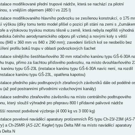
nstalace modifikované přední trupové nádrže, která se nachází za pilotní
inou, s vnějším objemem (480 l vs 225 l)
nstalace modifikovaného hlavního podvozku se zesílenou konstrukcí, o 175 
ší výškou (díky tomu tento model přišel o pozici při stání na zemi s „čumáke
oře a výtokovou tryskou motoru těsně u země, která nebyla nepříliš výhodná
lediska čelního aerodynamického odporu při vzletu) a novými koly s větší
kou (840 x 360 mm vs 840 x 290 mm); zavedení širších kol se neobešlo bez
šíření profilu boků trupu v oblasti podvozkových šachet
nstalace silnějšího šestihlavňového 30 mm rotačního kanónu typu GŠ-6-30A n
chu trupu, přímo za šachtou příďového podvozku, na místo dvouhlavňového 2
kanónu typu GŠ-23L (instalace kanónu typu GŠ-6-30A navíc není, na rozdíl
instalace kanónu typu GŠ-23L, opatřena kapotou)
nstalace předního páru podtrupových zbraňových závěsníků dále od podélné o
pu (až pod postranními přívodními vzduchovými kanály)
nstalace sedmého zbraňového závěsníku na místo centrálního podtrupového
onu, který sloužil výhradně pro přepravu 800 l přídavné palivové nádrže
yšší nosnost podvěsné výzbroje (4 000 kg vs 3 000 kg)
nstalace povelové naváděcí aparatury protizemních ŘS typu Ch-23/-23M (
AS-7
ry
) a Ch-25MR (
AS-12C Kegler
) typu Delta NM na místo naváděcí aparatury
u Delta N