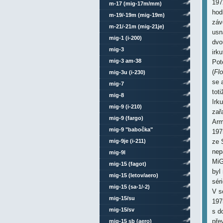
197
m-17 (mig-17m/mm)
hod
m-19/-19m (mig-19m)
záv
m-21/-21m (mig-21je)
usn
mig-1 (i-200)
dvo
mig-3
irk
mig-3 am-38
Pot
(
Flo
mig-3u (i-230)
se 
mig-7
tot
mig-8
Irk
mig-9 (i-210)
zař
mig-9 (fargo)
Arm
mig-9 "babočka"
197
mig-9je (i-211)
ze 
nep
mig-9l
MiG
mig-15 (fagot)
byl
mig-15 (letov/aero)
sér
mig-15 (sa-1/-2)
V s
mig-15/su
197
mig-15/sv
s d
pře
mig-15 sb (aero)