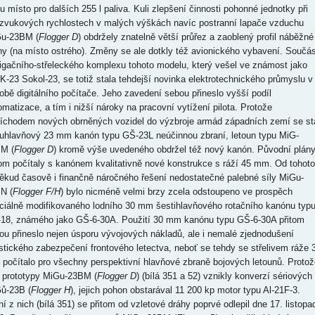
pu místo pro dalších 255 l paliva. Kuli zlepšení činnosti pohonné jednotky při
zvukových rychlostech v malých výškách navíc postranní lapače vzduchu
u-23BM (
Flogger D
) obdržely znatelně větší průřez a zaoblený profil náběžné
ny (na místo ostrého). Změny se ale dotkly též avionického vybavení. Součás
igačního-střeleckého komplexu tohoto modelu, který vešel ve známost jako
K-23 Sokol-23, se totiž stala tehdejší novinka elektrotechnického průmyslu v
obě digitálního počítače. Jeho zavedení sebou přineslo vyšší podíl
omatizace, a tím i nižší nároky na pracovní vytížení pilota. Protože
říchodem nových obrněných vozidel do výzbroje armád západních zemí se st
uhlavňový 23 mm kanón typu GŠ-23L neúčinnou zbraní, letoun typu MiG-
M (
Flogger D
) kromě výše uvedeného obdržel též nový kanón. Původní plán
tom počítaly s kanónem kvalitativně nové konstrukce s ráží 45 mm. Od tohoto
ěkud časově i finančně náročného řešení nedostatečné palebné síly MiGu-
N (
Flogger F/H
) bylo nicméně velmi brzy zcela odstoupeno ve prospěch
ciálně modifikovaného lodního 30 mm šestihlavňového rotačního kanónu typ
18, známého jako GŠ-6-30A. Použití 30 mm kanónu typu GŠ-6-30A přitom
ou přineslo nejen úsporu vývojových nákladů, ale i nemalé zjednodušení
istického zabezpečení frontového letectva, neboť se tehdy se střelivem ráže 
počítalo pro všechny perspektivní hlavňové zbraně bojových letounů. Protož
 prototypy MiGu-23BM (
Flogger D
) (bílá 351 a 52) vznikly konverzí sériových
ů-23B (
Flogger H
), jejich pohon obstarával 11 200 kp motor typu Al-21F-3.
ní z nich (bílá 351) se přitom od vzletové dráhy poprvé odlepil dne 17. listopa