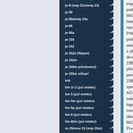
tru
je-8 (mig-21m/mig-23)
pod
je-50
MiG
je-50a/mig-23u
hra
je-66
nav
je-66a
PrN
pod
je-150
aut
je-152
s p
je-152a (flipper)
dvo
je-152m
23B
je-155m průzkumný-
při
bombardovací
je-155m stíhací
pon
ksk
23B
spe
lim-1/-2 (pzl mielec)
AO-
lim-5 (pzl mielec)
seb
lim-5m (pzl mielec)
log
lim-5p (pzl mielec)
mm 
lim-6 (pzl mielec)
oba
lim-6bis (pzl mielec)
MiG
Prv
m-15/mnv-15 (mig-15m)