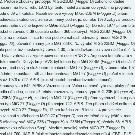
2. Protože zkoušky prototypů MiGu-23BM (
Flogger D
) zakončilo kladné
nocení, na konci roku 1973 byl tento model zařazen do výrobního programu
odu č.39 z Irkutska. Náběh sériové výroby MiGu-23BM (
Flogger D
) přitom
adňovala skutečnost, že se zmíněný podnik již od roku 1970 zabýval produkc
umístného cvičně-bojového MiGu-23UB (
Flogger C
). Do roku 1977 přitom brá
utského závodu č.39 opustilo celkem 360 sériových MiGů-23BM (
Flogger D
).
é jej na montážní lince tohoto podniku nahradil odvozený model MiG-27K
gger J2
), původně známý jako MiG-23BK. Na výrobě MiGů-23BM (
Flogger D
)
ale podílel též moskevský závod č.30, a to dodávkami palivové nádrže č.2. T
iž byla svařována z vysokopevnostní ocele VNS-2 v Argonové komoře a tu v
utsku neměli. Do výzbroje VVS byl letoun typu MiG-23BM (
Flogger D
) oficiáln
azen, pod novým služebním označením MiG-27 (
Flogger D
), v únoru roku 197
ádními zkouškami stíhací-bombardovací MiG-27 (
Flogger D
) prošel v letech
5 až 1976 u 722. APIB (pluk stíhacích-bombardovacích letounů)
Smuravjeva a 642. APIB z Voznesenska. Volba na právě tyto dva pluky přito
adla náhodou, neboť již tehdy provozovaly letouny typu MiG-23B (
Flogger H
) 
-23BN (
Flogger H
), ze kterých MiG-27 (
Flogger D
) přímo vycházel. Jako prvn
 na typ MiG-27 (
Flogger D
) přezbrojen 722. APIB. Ten přitom obdržel celkem 
iových MiGů-27 (
Flogger D
), 12 pro každou ze tří letek + 4 pro velitele.
ouvislosti s příchodem MiGů-27 (
Flogger D
) oba zmíněné pluky ještě v roce
5 všechny své MiGy-23B (
Flogger H
) a -23BN (
Flogger H
) předaly 58. APIB
omovskou základnou Step‘. Mezitím nevelký počet MiGů-27 (
Flogger D
)
vzal též 760. IIAPIB (pluk stíhacích-bombardovacích letounů) 4. CBP i PLS