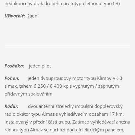
nedokončený drak druhého prototypu letounu typu I-3)
Uživatelé
:
žádní
Posádka:
jeden pilot
Pohon:
jeden dvouproudový motor typu Klimov VK-3
s max. tahem 6 250 / 8 400 kp s vypnutým / zapnutým
přídavným spalováním
Radar:
dvouanténní střelecký impulsní dopplerovský
radiolokátor typu Almaz s vyhledávacím dosahem 17 km,
instalovaný v přední části trupu. Zatímco vyhledávací anténa
radaru typu Almaz se nachází pod dielektrickým panelem,