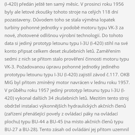
(I-420) předán ještě ten samý měsíc. V prosinci roku 1956
byly ale letové zkoušky tohoto stroje na celých 118 dní
pozastaveny. Důvodem toho se stala výměna lopatek
turbíny pohonné jednotky v podobě motoru typu VK-3 za
nové, zhotovené odlišnou výrobní technologií. Do tohoto
data si jediný prototyp letounu typu I-3U (I-420) stihl na své
konto připsat celkem deset zkušebních letů. Zaměřením
sedmi z nich se přitom stalo prověření činnosti motoru typu
VK-3. Požadovanou úpravu pohonné jednotky jediného
prototypu letounu typu I-3U (I-420) zajistil závod č.117. OKB
MiG byl přitom zmíněný motor navrácen v lednu roku 1957.
V průběhu roku 1957 jediný prototyp letounu typu I-3U (I-
420) vykonal dalších 34 zkušebních letů. Mezitím tento stroj
obdržel instalaci výkonnějších hydraulických akčních členů
(zařízení přenášející povely z ovládací páky na ovládací
plochu) typu BU-44 a BU-45 (na místo akčních členů typu
BU-27 a BU-28). Tento zásah od ovládání jej přitom uzemnil