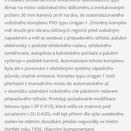
Almaz na místo radiolokačního dálkoměru a zredukovaným
počtem 30 mm kanónů ze tří na dva, do automatizovaného
vzdušného komplexu PVO typu Uragan-1. Zmíněný komplex
měl sloužit pro obranu klíčových regionů před vzdušným
napadením a měl se sestávat z přepadového stíhače, palubní
elektroniky v podobě střeleckého radaru, střeleckého
zaměřovače, autopilota a balistického počítače a palubní
výzbroje v podobě kanónů. Automatizace tohoto komplexu
byla ale v porovnání s obdobnými systémy západního
původu značně omezená. Komplex typu Uragan-1 totiž
přecházel z manuálního módu do automatického až
v okamžiku uzamčení vzdušného cíle palubním radarem
přepadového stíhače. Prototyp požadované modifikace
letounu typu I-3P (I-410), která vešla ve známost pod
označením I-3U (I-420), měl být přitom dle výše uvedeného
zadání ke státním zkouškám předán nejpozději ve třetím
čtvrtletí roku 1956. Hlavními komponentami