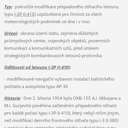
Typ
:
pokročilá modifikace přepadového stíhacího letounu
typu
I-3P (I-410)
uzpůsobená pro činnost za všech
meteorologických podmínek ve dne i v noci
Určení
:
obrana území státu, zejména důležitých
průmyslových center, vojenských objektů, pozemních
komunikací a komunikačních uzlů, před útokem
strategických bombardovacích letounů protivníka
Odlišnosti od letounu I-3P (I-410)
:
- modifikované navigační vybavení instalací balistického
počítače a autopilota typu AP-36
Historie
:
Dne 2. března 1954 byla OKB-155 A.I. Mikojana a
M.I. Gurjeviče pověřena začleněním přepadového stíhače
pro každé počasí typu I-3P (I-410), který nebyl ničím jiným,
než modifikací denního frontového stíhače typu I-3 (I-380)
s instalací dvouanténního střeleckého radiolokátoru typu