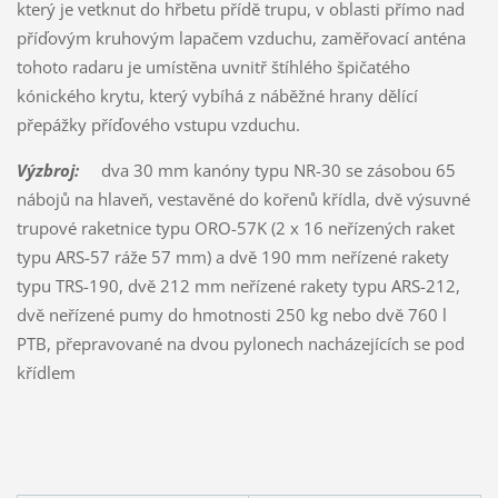
který je vetknut do hřbetu přídě trupu, v oblasti přímo nad
příďovým kruhovým lapačem vzduchu, zaměřovací anténa
tohoto radaru je umístěna uvnitř štíhlého špičatého
kónického krytu, který vybíhá z náběžné hrany dělící
přepážky příďového vstupu vzduchu.
Výzbroj:
dva 30 mm kanóny typu NR-30 se zásobou 65
nábojů na hlaveň, vestavěné do kořenů křídla, dvě výsuvné
trupové raketnice typu ORO-57K (2 x 16 neřízených raket
typu ARS-57 ráže 57 mm) a dvě 190 mm neřízené rakety
typu TRS-190, dvě 212 mm neřízené rakety typu ARS-212,
dvě neřízené pumy do hmotnosti 250 kg nebo dvě 760 l
PTB, přepravované na dvou pylonech nacházejících se pod
křídlem