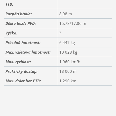
TTD:
Rozpětí křídla:
8,98 m
Délka bez/s PVD:
15,78/17,86 m
Výška:
?
Prázdná hmotnost:
6 447 kg
Max. vzletová hmotnost:
10 028 kg
Max. rychlost:
1 960 km/h
Praktický dostup:
18 000 m
Max. dolet bez PTB:
1 290 km