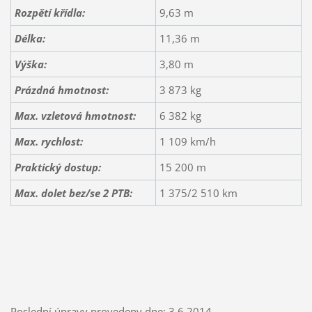
Rozpětí křídla:
9,63 m
Délka:
11,36 m
Výška:
3,80 m
Prázdná hmotnost:
3 873 kg
Max. vzletová hmotnost:
6 382 kg
Max. rychlost:
1 109 km/h
Praktický dostup:
15 200 m
Max. dolet bez/se 2 PTB:
1 375/2 510 km
Poslední úpravy provedeny dne: 3.6.2014