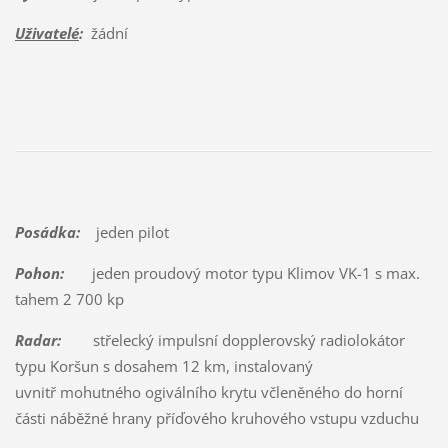
Uživatelé
:
žádní
Posádka:
jeden pilot
Pohon:
jeden proudový motor typu Klimov VK-1 s max.
tahem 2 700 kp
Radar:
střelecký impulsní dopplerovský radiolokátor
typu Koršun s dosahem 12 km, instalovaný
uvnitř mohutného ogiválního krytu včleněného do horní
části náběžné hrany příďového kruhového vstupu vzduchu