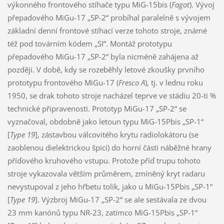
výkonného frontového stíhače typu MiG-15bis (
Fagot
). Vývoj
přepadového MiGu-17 „SP-2“ probíhal paralelně s vývojem
základní denní frontové stíhací verze tohoto stroje, známé
též pod továrním kódem „SI“. Montáž prototypu
přepadového MiGu-17 „SP-2“ byla nicméně zahájena až
později. V době, kdy se rozeběhly letové zkoušky prvního
prototypu frontového MiGu-17 (
Fresco A
), tj. v lednu roku
1950, se drak tohoto stroje nacházel teprve ve stádiu 20-ti %
technické připravenosti. Prototyp MiGu-17 „SP-2“ se
vyznačoval, obdobně jako letoun typu MiG-15Pbis „SP-1“
[
Type 19
], zástavbou válcovitého krytu radiolokátoru (se
zaoblenou dielektrickou špicí) do horní části náběžné hrany
příďového kruhového vstupu. Protože příď trupu tohoto
stroje vykazovala větším průměrem, zmíněný kryt radaru
nevystupoval z jeho hřbetu tolik, jako u MiGu-15Pbis „SP-1“
[
Type 19
]. Výzbroj MiGu-17 „SP-2“ se ale sestávala ze dvou
23 mm kanónů typu NR-23, zatímco MiG-15Pbis „SP-1“