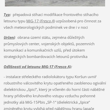
Typ
:
přepadová stíhací modifikace frontového stíhacího
letounu typu
MiG-17 (
Fresco A
)
uzpůsobená pro činnost za
všech meteorologických podmínek ve dne i v noci
Určení
:
obrana území státu, zejména důležitých
průmyslových center, vojenských objektů, pozemních
komunikací a komunikačních uzlů, před útokem
strategických bombardovacích letounů protivníka
Odlišnosti od letounu MiG-17 (Fresco A)
:
- instalace střeleckého radiolokátoru typu Koršun uvniř
robustního válcovitého krytu opatřeného zaoblenou ogivální
dielektrickou „špicí“, který je včleněn do horní části náběžné
hrany příďového kruhového vstupu vzduchu pohonné
jednotky alá MiG-15Pbis „SP-1“ (dielektrická „špice“
zmíněného krytu vybíhá před náběžnou hranu lapače