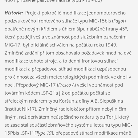
Historie
:
Projekt pokročilé modifikace jednomotorového
podzvukového frontového stíhače typu MiG-15bis (
Fagot
)
opatřené novým křídlem s úhlem šípu náběžné hrany 45°,
která později vešla ve známost pod služebním označením
MiG-17, byl oficiálně schválen na počátku roku 1949.
Zmíněné zadání přitom obsahovalo požadavek hned na dvě
modifikace tohoto stroje, a to denní frontovou stíhací
modifikaci a přepadovou stíhací modifikaci uzpůsobenou
pro činnost za všech meteorologických podmínek ve dne i v
noci. Přepadový MiG-17 (
Fresco A
) vešel ve známost pod
továrním kódem „SP-2“ a již od počátku počítal se
střeleckým radarem typu Koršun z dílny A.B. Slepuškina
(institut NII-17). Zmíněný radiolokátor přitom nebyl ničím
jiným, než derivátem neúspěšného radaru typu Torij, který
se zase stal součástí zbraňového systému letounu typu MiG-
15Pbis „SP-1“ [
Type 19
], přepadové stíhací modifikace méně