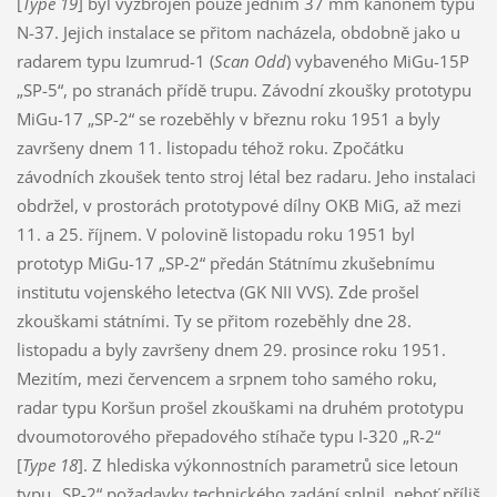
[
Type 19
] byl vyzbrojen pouze jedním 37 mm kanónem typu
N-37. Jejich instalace se přitom nacházela, obdobně jako u
radarem typu Izumrud-1 (
Scan Odd
) vybaveného MiGu-15P
„SP-5“, po stranách přídě trupu. Závodní zkoušky prototypu
MiGu-17 „SP-2“ se rozeběhly v březnu roku 1951 a byly
završeny dnem 11. listopadu téhož roku. Zpočátku
závodních zkoušek tento stroj létal bez radaru. Jeho instalaci
obdržel, v prostorách prototypové dílny OKB MiG, až mezi
11. a 25. říjnem. V polovině listopadu roku 1951 byl
prototyp MiGu-17 „SP-2“ předán Státnímu zkušebnímu
institutu vojenského letectva (GK NII VVS). Zde prošel
zkouškami státními. Ty se přitom rozeběhly dne 28.
listopadu a byly završeny dnem 29. prosince roku 1951.
Mezitím, mezi červencem a srpnem toho samého roku,
radar typu Koršun prošel zkouškami na druhém prototypu
dvoumotorového přepadového stíhače typu I-320 „R-2“
[
Type 18
]. Z hlediska výkonnostních parametrů sice letoun
typu „SP-2“ požadavky technického zadání splnil, neboť příliš