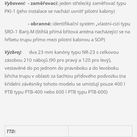
Vybavení:
- zaměřovací:
jeden střelecký zaměřovač typu
PKI-1 (jeho instalace se nachází uvnitř pilotní kabiny)
- obranné:
identifikační systém „vlastní-cizí typu
SRO-1 Barij-M (štíhlá přímá břitová anténa nacházející se na
hřbetu trupu přímo mezi pilotní kabinou a SOP)
Výzbroj:
dva 23 mm kanóny typu NR-23 s celkovou
zásobou 210 nábojů (90 pro pravý a 120 pro levý),
vestavěné do po jednom do pravoboku a do levoboku
břicha trupu v oblasti za šachtou příďového podvozku (na
křídelní závěsníky tohoto modelu se umísťují pouze 400 l
PTB typu PTB-400 nebo 600 l PTB typu PTB-600)
TTD: