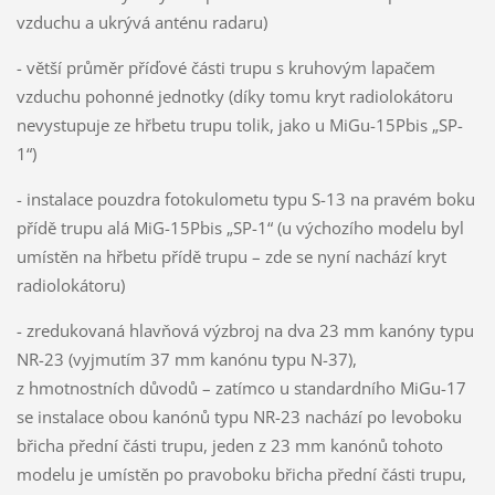
vzduchu a ukrývá anténu radaru)
- větší průměr příďové části trupu s kruhovým lapačem
vzduchu pohonné jednotky (díky tomu kryt radiolokátoru
nevystupuje ze hřbetu trupu tolik, jako u MiGu-15Pbis „SP-
1“)
- instalace pouzdra fotokulometu typu S-13 na pravém boku
přídě trupu alá MiG-15Pbis „SP-1“ (u výchozího modelu byl
umístěn na hřbetu přídě trupu – zde se nyní nachází kryt
radiolokátoru)
- zredukovaná hlavňová výzbroj na dva 23 mm kanóny typu
NR-23 (vyjmutím 37 mm kanónu typu N-37),
z hmotnostních důvodů – zatímco u standardního MiGu-17
se instalace obou kanónů typu NR-23 nachází po levoboku
břicha přední části trupu, jeden z 23 mm kanónů tohoto
modelu je umístěn po pravoboku břicha přední části trupu,