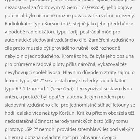
nezaostával za frontovým MiGem-17 (
Fresco A
), jeho bojový
potenciál bylo nicméně možné považovat za velmi omezený.
Radiolokátor typu Koršun totiž, stejně jako jeho předchůdce
v podobě radiolokátoru typu Torij, postrádal mód pro
automatické sledování vzdušného cíle. Zaměření vzdušného
cíle proto muselo být prováděno ručně, což rozhodně
nebylo nic jednoduchého. Kromě toho, že byla jeho obsluha
pro průměrné řadové piloty příliš náročná, vykazoval též
nevyhovující spolehlivostí. Hlavním důvodem ztráty zájmu o
letoun typu „SP-2“ se ale stal nový střelecký radiolokátor
typu RP-1 Izumrud-1 (
Scan Odd
). Ten využíval sestavu dvou
antén, a protože byl opatřen automatickým módem pro
sledování vzdušného cíle, pro jednomístné stíhací letouny se
hodil daleko více než typ Koršun. Kritiku přitom obdržela též
nedostatečná účinnost aerodynamických brzd (díky tomu
prototyp „SP-2“ nemohl provádět střemhlavý let pod velkým
úhlem) a obtížná ovladatelnost při rolování s dvojicí