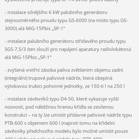
- instalace silnějšího 6 kW palubního generátoru
stejnosměrného proudu typu GS-6000 (na místo typu GS-
3000) alá MiG-15Pbis „SP-1“
- instalace palubního generátoru střídavého proudu typu
SGS-7,5/3 (ten slouží pro napájení aparatury radiolokátoru)
alá MiG-15Pbis „SP-1“
- zvýšená vnitřní zásoba paliva zvětšením objemu zadní
(integrální) trupové palivové nádrže, která obepíná
výtokovou trubici pohonné jednotky, ze 150-ti l na 250 l
- instalace závěsníků typu D4-50, které vykazuje vyšší
nosností, pod náběžnou hranou křídla se zesílenou
konstrukcí – na ty lze umístit přídavné palivové nádrže typu
PTB-600 s objemem 600 l (naproti tomu na křídelní
závěsníky předchozího modelu bylo možné umístit pouze
400 l přídavné palivové nádrže typu PTB-400)