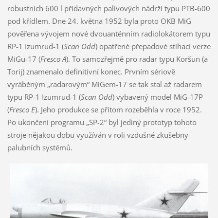
robustních 600 l přídavných palivových nádrží typu PTB-600
pod křídlem. Dne 24. května 1952 byla proto OKB MiG
pověřena vývojem nové dvouanténním radiolokátorem typu
RP-1 Izumrud-1 (
Scan Odd
) opatřené přepadové stíhací verze
MiGu-17 (
Fresco A
). To samozřejmě pro radar typu Koršun (a
Torij) znamenalo definitivní konec. Prvním sériově
vyráběným „radarovým“ MiGem-17 se tak stal až radarem
typu RP-1 Izumrud-1 (
Scan Odd
) vybavený model MiG-17P
(
Fresco E
). Jeho produkce se přitom rozeběhla v roce 1952.
Po ukončení programu „SP-2“ byl jediný prototyp tohoto
stroje nějakou dobu využíván v roli vzdušné zkušebny
palubních systémů.