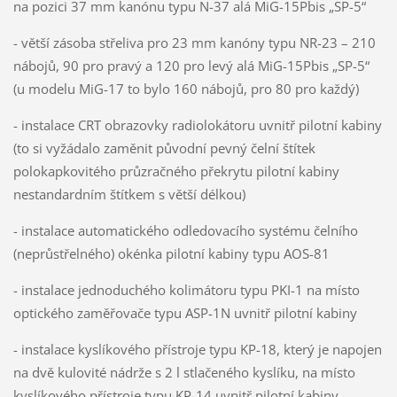
na pozici 37 mm kanónu typu N-37 alá MiG-15Pbis „SP-5“
- větší zásoba střeliva pro 23 mm kanóny typu NR-23 – 210
nábojů, 90 pro pravý a 120 pro levý alá MiG-15Pbis „SP-5“
(u modelu MiG-17 to bylo 160 nábojů, pro 80 pro každý)
- instalace CRT obrazovky radiolokátoru uvnitř pilotní kabiny
(to si vyžádalo zaměnit původní pevný čelní štítek
polokapkovitého průzračného překrytu pilotní kabiny
nestandardním štítkem s větší délkou)
- instalace automatického odledovacího systému čelního
(neprůstřelného) okénka pilotní kabiny typu AOS-81
- instalace jednoduchého kolimátoru typu PKI-1 na místo
optického zaměřovače typu ASP-1N uvnitř pilotní kabiny
- instalace kyslíkového přístroje typu KP-18, který je napojen
na dvě kulovité nádrže s 2 l stlačeného kyslíku, na místo
kyslíkového přístroje typu KP-14 uvnitř pilotní kabiny