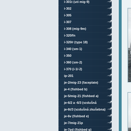
i-301t (uti mig-9)
i-302
i-305
i-307
i-308 (mig-9m)
i-320/fn
i-320/r (type 18)
i-340 (sm-1)
i-350
i-360 (sm-2)
i-370 (i-1/-2)
ip-201
je-2/mig-23 (faceplate)
je-4 (fishbed b)
je-5/mig-21 (fishbed a)
je-6/2 a -6/3 (vzdušná
zkušebna)
je-6t/3 (vzdušná zkušebna)
je-6v (fishbed e)
je-7/mig-21p
je-7pd (fishbed g)