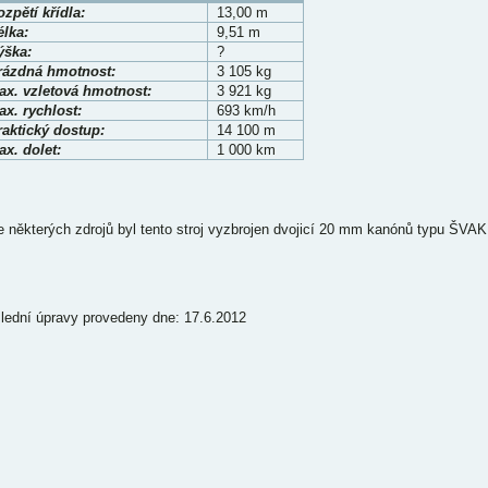
zpětí křídla:
13,00 m
élka:
9,51 m
ýška:
?
rázdná hmotnost:
3 105 kg
ax. vzletová hmotnost:
3 921 kg
x. rychlost:
693 km/h
raktický dostup:
14 100 m
x. dolet:
1 000 km
le některých zdrojů byl tento stroj vyzbrojen dvojicí 20 mm kanónů typu ŠVAK
lední úpravy provedeny dne: 17.6.2012