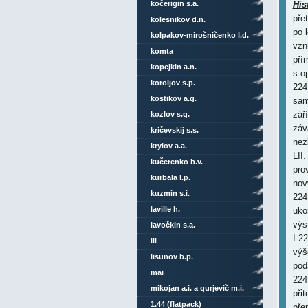
kočerigin s.a.
His
pře
kolesnikov d.n.
po 
kolpakov-mirošničenko l.d.
vzn
komta
pří
kopejkin a.n.
s o
koroljov s.p.
224
kostikov a.g.
sam
zář
kozlov s.g.
záv
kričevskij s.s.
nez
krylov a.a.
LII
kučerenko b.v.
pro
kurbala l.p.
nov
kuzmin s.i.
224
laville h.
uko
výs
lavočkin s.a.
I-2
lii
výš
lisunov b.p.
pod
mai
224
mikojan a.i. a gurjevič m.i.
při
1.44 (flatpack)
pře