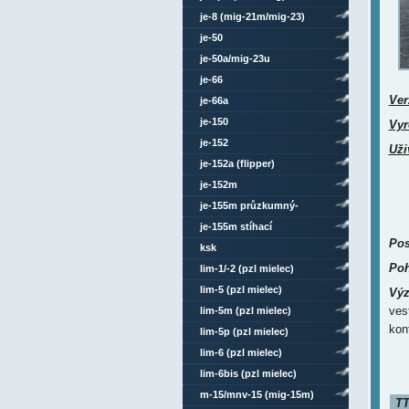
je-8 (mig-21m/mig-23)
je-50
je-50a/mig-23u
je-66
Ver
je-66a
je-150
Vyr
je-152
Uži
je-152a (flipper)
je-152m
je-155m průzkumný-
bombardovací
je-155m stíhací
Pos
ksk
Poh
lim-1/-2 (pzl mielec)
lim-5 (pzl mielec)
Výz
ves
lim-5m (pzl mielec)
kon
lim-5p (pzl mielec)
lim-6 (pzl mielec)
lim-6bis (pzl mielec)
m-15/mnv-15 (mig-15m)
TT