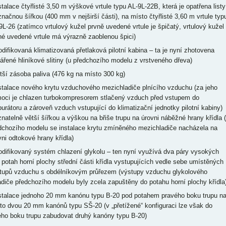
nstalace čtyřlisté 3,50 m výškové vrtule typu AL-9L-22B, která je opatřena listy
značnou šířkou (400 mm v nejširší části), na místo čtyřlisté 3,60 m vrtule typ
9L-26 (zatímco vrtulový kužel prvně uvedené vrtule je špičatý, vrtulový kužel
hé uvedené vrtule má výrazně zaoblenou špici)
odifikovaná klimatizovaná přetlaková pilotní kabina – ta je nyní zhotovena
vářené hliníkové slitiny (u předchozího modelu z vrstveného dřeva)
ětší zásoba paliva (476 kg na místo 300 kg)
nstalace nového krytu vzduchového mezichladiče plnícího vzduchu (za jeho
oci je chlazen turbokompresorem stlačený vzduch před vstupem do
burátoru a zároveň vzduch vstupující do klimatizační jednotky pilotní kabiny)
znatelně větší šířkou a výškou na břiše trupu na úrovni náběžné hrany křídla 
dchozího modelu se instalace krytu zmíněného mezichladiče nacházela na
vni odtokové hrany křídla)
odifikovaný systém chlazení glykolu – ten nyní využívá dva páry vysokých
 potah horní plochy střední části křídla vystupujících vedle sebe umístěných
tupů vzduchu s obdélníkovým průřezem (výstupy vzduchu glykolového
adiče předchozího modelu byly zcela zapuštěny do potahu horní plochy křídla
nstalace jednoho 20 mm kanónu typu B-20 pod potahem pravého boku trupu n
to dvou 20 mm kanónů typu SŠ-20 (v „přetížené“ konfiguraci lze však do
ého boku trupu zabudovat druhý kanóny typu B-20)