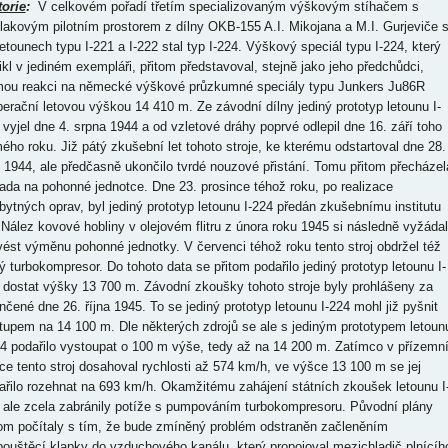
torie
:
V celkovém pořadí třetím specializovaným výškovým stíhačem s
tlakovým pilotním prostorem z dílny OKB-155 A.I. Mikojana a M.I. Gurjeviče 
letounech typu I-221 a I-222 stal typ I-224. Výškový speciál typu I-224, který
ikl v jediném exempláři, přitom představoval, stejně jako jeho předchůdci,
mou reakci na německé výškové průzkumné speciály typu Junkers Ju86R
perační letovou výškou 14 410 m. Ze závodní dílny jediný prototyp letounu I-
 vyjel dne 4. srpna 1944 a od vzletové dráhy poprvé odlepil dne 16. září toho
ého roku. Již pátý zkušební let tohoto stroje, ke kterému odstartoval dne 28.
í 1944, ale předčasně ukončilo tvrdé nouzové přistání. Tomu přitom přecházel
ada na pohonné jednotce. Dne 23. prosince téhož roku, po realizace
bytných oprav, byl jediný prototyp letounu I-224 předán zkušebnímu institutu
. Nález kovové hobliny v olejovém flitru z února roku 1945 si následně vyžádal
vést výměnu pohonné jednotky. V červenci téhož roku tento stroj obdržel též
ý turbokompresor. Do tohoto data se přitom podařilo jediný prototyp letounu I-
 dostat výšky 13 700 m. Závodní zkoušky tohoto stroje byly prohlášeny za
nčené dne 26. října 1945. To se jediný prototyp letounu I-224 mohl již pyšnit
tupem na 14 100 m. Dle některých zdrojů se ale s jediným prototypem letoun
24 podařilo vystoupat o 100 m výše, tedy až na 14 200 m. Zatímco v přízemn
ce tento stroj dosahoval rychlosti až 574 km/h, ve výšce 13 100 m se jej
ařilo rozehnat na 693 km/h. Okamžitému zahájení státních zkoušek letounu I
 ale zcela zabránily potíže s pumpováním turbokompresoru. Původní plány
tom počítaly s tím, že bude zmíněný problém odstraněn začleněním
pouštěcí klapky do vzduchového kanálu, který propojoval mezichladič plnícíh