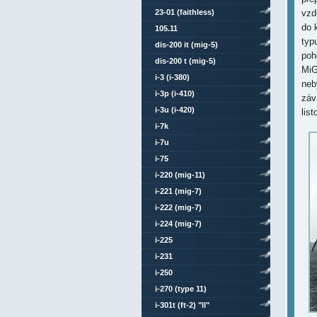
23-01 (faithless)
vzd
do 
105.11
typ
dis-200 it (mig-5)
poh
dis-200 t (mig-5)
MiG
i-3 (i-380)
neb
i-3p (i-410)
záv
i-3u (i-420)
lis
i-7k
i-7u
i-75
i-220 (mig-11)
i-221 (mig-7)
i-222 (mig-7)
i-224 (mig-7)
i-225
i-231
i-250
i-270 (type 11)
i-301t (ft-2) "ll"