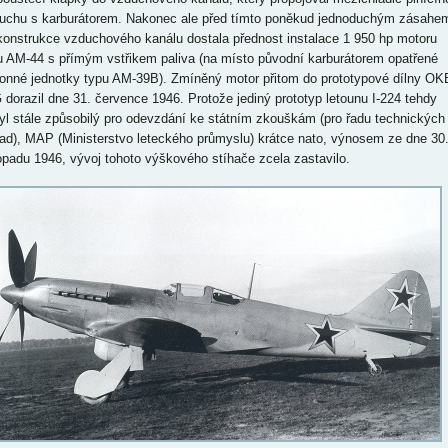
uchu s karburátorem. Nakonec ale před tímto poněkud jednoduchým zásahe
konstrukce vzduchového kanálu dostala přednost instalace 1 950 hp motoru
u AM-44 s přímým vstřikem paliva (na místo původní karburátorem opatřené
onné jednotky typu AM-39B). Zmíněný motor přitom do prototypové dílny OK
 dorazil dne 31. července 1946. Protože jediný prototyp letounu I-224 tehdy
yl stále způsobilý pro odevzdání ke státním zkouškám (pro řadu technických
ad), MAP (Ministerstvo leteckého průmyslu) krátce nato, výnosem ze dne 30
topadu 1946, vývoj tohoto výškového stíhače zcela zastavilo.