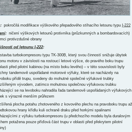
p
:
pokročilá modifikace výškového přepadového stíhacího letounu typu
I-222
ení
:
ničení výškových letounů protivníka (průzkumných a bombardovacích)
ámci protivzdušné obrany
išnosti od letounu I-222
:
estavba turbokompresoru typu TK-300B, který svou činností snižuje úbytek
onu motoru v závislosti na rostoucí letové výšce, do pravého boku trupu
blasti před pilotní kabinou (na místo boku levého) – v této souvislosti byly
chny tandemově uspořádané motorové výfuky, které se nacházely na
voboku přídě trupu, svedeny do mohutné společné výfukové trubky
ozšířeným vývodem, zatímco mohutnou společnou výfukovou trubku
házející se na levoboku nahradila řada tandemově uspořádaných výfukových
bek s výrazně menším průřezem
ozšířená plocha potahu zhotoveného z kovového plechu na pravoboku trupu a
odtokovou hrany křídlu kuli ochraně draku před horkými spalinami
házejícími z výfuku turbokompresoru (u předchozího modelu byla duralovým
chem potažena pouze příďová část trupu v oblasti před překrytem pilotní
iny)