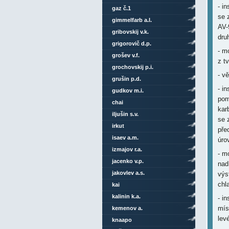
- i
gaz č.1
se 
gimmelfarb a.l.
AV-
gribovskij v.k.
dru
grigorovič d.p.
- m
grošev v.f.
z t
grochovskij p.i.
- v
grušin p.d.
- i
gudkov m.i.
pom
chai
kar
iljušin s.v.
se 
irkut
pře
isaev a.m.
úro
izmajov r.a.
- m
jacenko v.p.
nad
jakovlev a.s.
výs
chl
kai
kalinin k.a.
- i
mís
kemenov a.
lev
knaapo