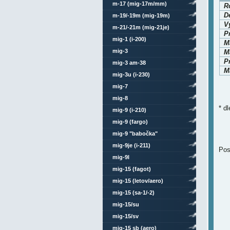
m-17 (mig-17m/mm)
Ro
D
m-19/-19m (mig-19m)
V
m-21/-21m (mig-21je)
P
mig-1 (i-200)
M
mig-3
Ma
P
mig-3 am-38
Ma
mig-3u (i-230)
mig-7
mig-8
* d
mig-9 (i-210)
mig-9 (fargo)
mig-9 "babočka"
mig-9je (i-211)
Pos
mig-9l
mig-15 (fagot)
mig-15 (letov/aero)
mig-15 (sa-1/-2)
mig-15/su
mig-15/sv
mig-15 sb (aero)