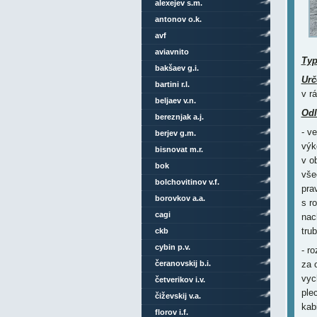
alexejev s.m.
antonov o.k.
avf
aviavnito
Ty
bakšaev g.i.
Urč
bartini r.l.
v r
beljaev v.n.
Odl
bereznjak a.j.
- v
berjev g.m.
výk
bisnovat m.r.
v o
bok
vše
bolchovitinov v.f.
pra
borovkov a.a.
s r
cagi
nac
tru
ckb
cybin p.v.
- r
čeranovskij b.i.
za 
vyc
četverikov i.v.
ple
čiževskij v.a.
kab
florov i.f.