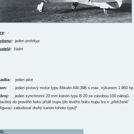
ze
:
-
obeno
:
jeden prototyp
vatelé
:
žádní
ádka:
jeden pilot
on:
jeden pístový motor typu Mikulin AM-39B s max. výkonem 1 860 hp
broj:
jeden synchronní 20 mm kanón typu B-20 se zásobou 100 nábojů,
tavěný do pravého boku přídě trupu (do levého boku trupu lze v „přetížené“
figuraci zabudovat druhý kanón tohoto typu)*
D: