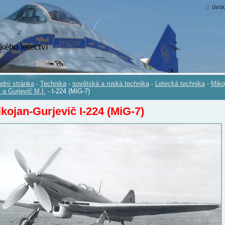
úvod
kého letectví
dní stránka
-
Technika
-
sovětská a ruská technika
-
Letecká technika
-
Miko
. a Gurjevič M.I.
-
I-224 (MiG-7)
kojan-Gurjevič I-224 (MiG-7)