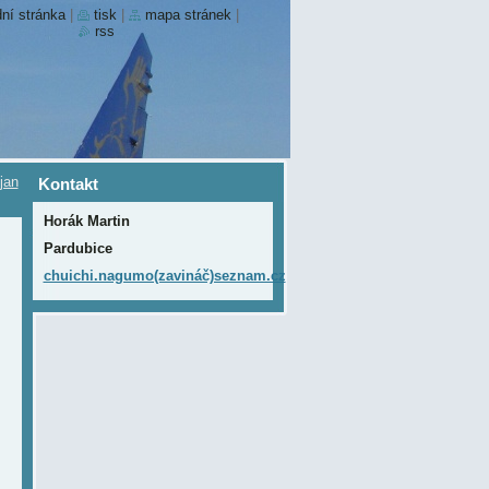
ní stránka
|
tisk
|
mapa stránek
|
rss
jan
Kontakt
Horák Martin
Pardubice
chuichi.nagumo(zavináč)seznam.cz