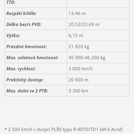
TTD:
Rozpětí křídla:
13,46 m
Délka bez/s PVD:
20,52/22,69 m
Výška:
6,15 m
Prázdná hmotnost:
21 820 kg
Max. vzletová hmotnost:
45 900-46 200 kg
Max. rychlost:
3 000 km/h
Praktický dostup:
20 600 m
Max. dolet se 2 PTB:
3 300 km
* 2 500 km/h s dvojicí PLŘS typu R-40TD/TD1 (
AA-6 Acrid
)