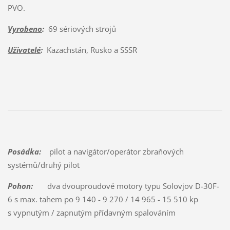
PVO.
Vyrobeno
:
69 sériových strojů
Uživatelé
:
Kazachstán, Rusko a SSSR
Posádka:
pilot a navigátor/operátor zbraňových
systémů/druhý pilot
Pohon:
dva dvouproudové motory typu Solovjov D-30F-
6 s max. tahem po 9 140 - 9 270 / 14 965 - 15 510 kp
s vypnutým / zapnutým přídavným spalováním