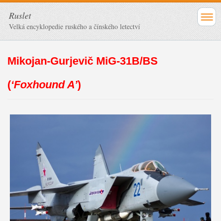
Ruslet
Velká encyklopedie ruského a čínského letectví
Mikojan-Gurjevič MiG-31B/BS
(
‘Foxhound A’
)