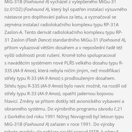
MiG-31B (
Foxhound A
) vycházel z vylepšeného MiGu-31
(iz.01DZ) (
Foxhound A
), který byl opatřen instalací výsuvného
nástavce pro doplňování paliva za letu, a vyznačoval se
zejména instalací radiolokačního komplexu typu RP-31A
Zaslon-A. Tento derivát radiolokačního komplexu typu RP-
31 Zaslon (
Flash Dance
) standardního MiGu-31 (
Foxhound A
),
přitom vykazoval větším dosahem a v neposlední řadě též
vyšší odolností proti rušení. Kromě toho spolupracoval
s naváděcím systémem nové PLŘS velkého dosahu typu R-
33S (
AA-9 Amos
), která nebyla ničím jiným, než modifikací
střely typu R-33 (
AA-9 Amos
) s prodlouženým dosahem.
Střelu typu R-33S (
AA-9 Amos
) bylo navíc možně, na rozdíl od
střely typu R-33 (
AA-9 Amos
), opatřit jadernou bojovou
hlavicí. Změny se přitom dotkly též avionického vybavení a
obranného systému. Do výrobního programu závodu č.21
z Gorkého (od roku 1991 Nižnyj Novogrod) byl letoun typu
MiG-31B (
Foxhound A
) zařazen v roce 1991. Do výroby
tohoto modelu ale neblaze zasáhl rozpad SSSR, k němuž