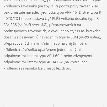
křídleních závěsníků (na zbývající podtrupový závěsník se
pak umisťuje naváděcí jednotka typu APP-46TD střel typu R-
40TD/TD1) nebo sestava čtyř PLŘS velkého dosahu typu R-
33/-33S (
AA-9A/B Amos A/B
), přepravovaných na
podtrupových závěsnících, a dvou nebo čtyř PLŘS krátkého
dosahu s pasivním IČ navedením typu R-60M (
AA-8B Aphid
),
přepravovaných na vnitřním nebo na vnějším páru
křídleních závěsníků opatřeném jednoduchými
odpalovacími lištami typu APU-60-1 nebo zdvojenými
odpalovacími lištami typu APU-60-2 (na vnitřní pár
křídleních závěsníků lze umístit též dvojici