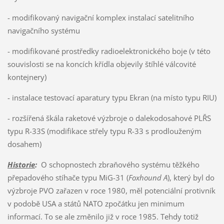
- modifikovaný navigační komplex instalací satelitního
navigačního systému
- modifikované prostředky radioelektronického boje (v této
souvislosti se na koncích křídla objevily štíhlé válcovité
kontejnery)
- instalace testovací aparatury typu Ekran (na místo typu RIU)
- rozšířená škála raketové výzbroje o dalekodosahové PLŘS
typu R-33S (modifikace střely typu R-33 s prodlouženým
dosahem)
Historie
:
O schopnostech zbraňového systému těžkého
přepadového stíhače typu MiG-31 (
Foxhound A
), který byl do
výzbroje PVO zařazen v roce 1980, měl potenciální protivník
v podobě USA a států NATO zpočátku jen minimum
informací. To se ale změnilo již v roce 1985. Tehdy totiž