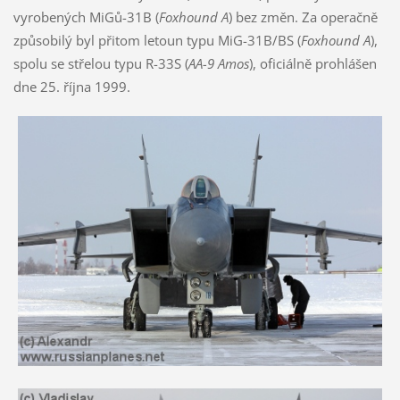
vyrobených MiGů-31B (
Foxhound A
) bez změn. Za operačně
způsobilý byl přitom letoun typu MiG-31B/BS (
Foxhound A
),
spolu se střelou typu R-33S (
AA-9 Amos
), oficiálně prohlášen
dne 25. října 1999.