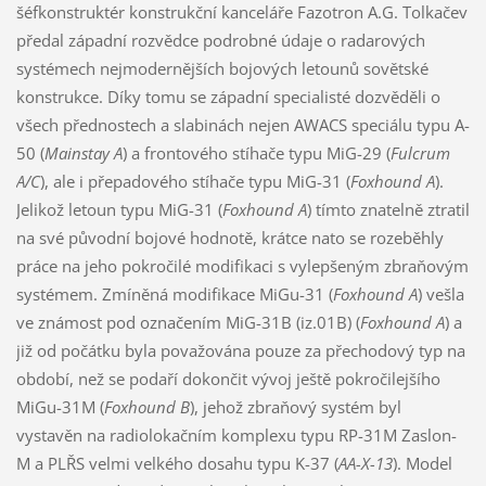
šéfkonstruktér konstrukční kanceláře Fazotron A.G. Tolkačev
předal západní rozvědce podrobné údaje o radarových
systémech nejmodernějších bojových letounů sovětské
konstrukce. Díky tomu se západní specialisté dozvěděli o
všech přednostech a slabinách nejen AWACS speciálu typu A-
50 (
Mainstay A
) a frontového stíhače typu MiG-29 (
Fulcrum
A/C
), ale i přepadového stíhače typu MiG-31 (
Foxhound A
).
Jelikož letoun typu MiG-31 (
Foxhound A
) tímto znatelně ztratil
na své původní bojové hodnotě, krátce nato se rozeběhly
práce na jeho pokročilé modifikaci s vylepšeným zbraňovým
systémem. Zmíněná modifikace MiGu-31 (
Foxhound A
) vešla
ve známost pod označením MiG-31B (iz.01B) (
Foxhound A
) a
již od počátku byla považována pouze za přechodový typ na
období, než se podaří dokončit vývoj ještě pokročilejšího
MiGu-31M (
Foxhound B
), jehož zbraňový systém byl
vystavěn na radiolokačním komplexu typu RP-31M Zaslon-
M a PLŘS velmi velkého dosahu typu K-37 (
AA-X-13
). Model