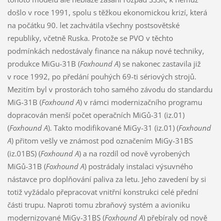
došlo v roce 1991, spolu s těžkou ekonomickou krizí, která
na počátku 90. let zachvátila všechny postsovětské
republiky, včetně Ruska. Protože se PVO v těchto
podmínkách nedostávaly finance na nákup nové techniky,
produkce MiGu-31B (
Foxhound A
) se nakonec zastavila již
v roce 1992, po předání pouhých 69-ti sériových strojů.
Mezitím byl v prostorách toho samého závodu do standardu
MiG-31B (
Foxhound A
) v rámci modernizačního programu
dopracován menší počet operačních MiGů-31 (iz.01)
(
Foxhound A
). Takto modifikované MiGy-31 (iz.01) (
Foxhound
A
) přitom vešly ve známost pod označením MiGy-31BS
(iz.01BS) (
Foxhound A
) a na rozdíl od nově vyrobených
MiGů-31B (
Foxhound A
) postrádaly instalaci výsuvného
nástavce pro doplňování paliva za letu. Jeho zavedení by si
totiž vyžádalo přepracovat vnitřní konstrukci celé přední
části trupu. Naproti tomu zbraňový systém a avioniku
modernizované MiGy-31BS (
Foxhound A
) přebíraly od nově