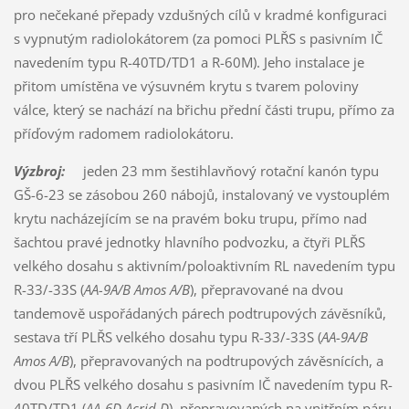
pro nečekané přepady vzdušných cílů v kradmé konfiguraci
s vypnutým radiolokátorem (za pomoci PLŘS s pasivním IČ
navedením typu R-40TD/TD1 a R-60M). Jeho instalace je
přitom umístěna ve výsuvném krytu s tvarem poloviny
válce, který se nachází na břichu přední části trupu, přímo za
příďovým radomem radiolokátoru.
Výzbroj:
jeden 23 mm šestihlavňový rotační kanón typu
GŠ-6-23 se zásobou 260 nábojů, instalovaný ve vystouplém
krytu nacházejícím se na pravém boku trupu, přímo nad
šachtou pravé jednotky hlavního podvozku, a čtyři PLŘS
velkého dosahu s aktivním/poloaktivním RL navedením typu
R-33/-33S (
AA-9A/B Amos A/B
), přepravované na dvou
tandemově uspořádaných párech podtrupových závěsníků,
sestava tří PLŘS velkého dosahu typu R-33/-33S (
AA-9A/B
Amos
A/B
), přepravovaných na podtrupových závěsnících, a
dvou PLŘS velkého dosahu s pasivním IČ navedením typu R-
40TD/TD1 (
AA-6D Acrid D
), přepravovaných na vnitřním páru