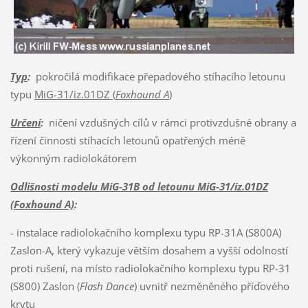
Typ
:
pokročilá modifikace přepadového stíhacího letounu
typu
MiG-31/iz.01DZ (
Foxhound A
)
Určení
:
ničení vzdušných cílů v rámci protivzdušné obrany a
řízení činnosti stíhacích letounů opatřených méně
výkonným radiolokátorem
Odlišnosti modelu MiG-31B od letounu MiG-31/iz.01DZ
(Foxhound A)
:
- instalace radiolokačního komplexu typu RP-31A (S800A)
Zaslon-A, který vykazuje větším dosahem a vyšší odolností
proti rušení, na místo radiolokačního komplexu typu RP-31
(S800) Zaslon (
Flash Dance
) uvnitř nezměněného příďového
krytu