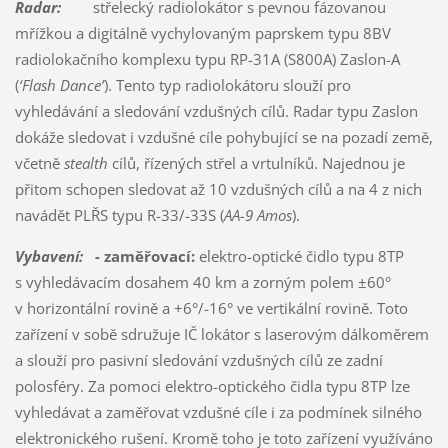
Radar:
střelecký radiolokátor s pevnou fázovanou
mřížkou a digitálně vychylovaným paprskem typu 8BV
radiolokačního komplexu typu RP-31A (S800A) Zaslon-A
(
‘Flash Dance’
). Tento typ radiolokátoru slouží pro
vyhledávání a sledování vzdušných cílů. Radar typu Zaslon
dokáže sledovat i vzdušné cíle pohybující se na pozadí země,
včetně
stealth
cílů, řízených střel a vrtulníků. Najednou je
přitom schopen sledovat až 10 vzdušných cílů a na 4 z nich
navádět PLŘS typu R-33/-33S (
AA-9 Amos
).
Vybavení:
- zaměřovací:
elektro-optické čidlo typu 8TP
s vyhledávacím dosahem 40 km a zorným polem ±60°
v horizontální rovině a +6°/-16° ve vertikální rovině. Toto
zařízení v sobě sdružuje IČ lokátor s laserovým dálkoměrem
a slouží pro pasivní sledování vzdušných cílů ze zadní
polosféry. Za pomoci elektro-optického čidla typu 8TP lze
vyhledávat a zaměřovat vzdušné cíle i za podmínek silného
elektronického rušení. Kromě toho je toto zařízení využíváno