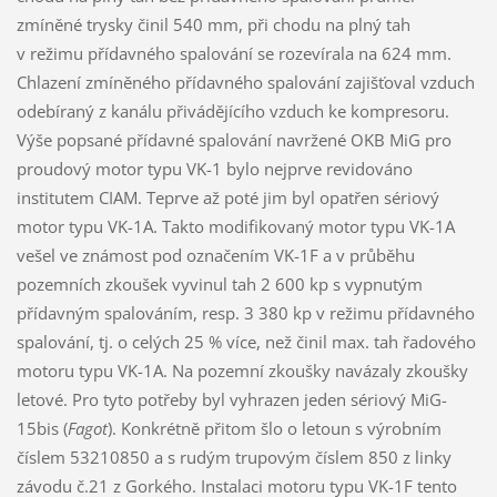
zmíněné trysky činil 540 mm, při chodu na plný tah
v režimu přídavného spalování se rozevírala na 624 mm.
Chlazení zmíněného přídavného spalování zajišťoval vzduch
odebíraný z kanálu přivádějícího vzduch ke kompresoru.
Výše popsané přídavné spalování navržené OKB MiG pro
proudový motor typu VK-1 bylo nejprve revidováno
institutem CIAM. Teprve až poté jim byl opatřen sériový
motor typu VK-1A. Takto modifikovaný motor typu VK-1A
vešel ve známost pod označením VK-1F a v průběhu
pozemních zkoušek vyvinul tah 2 600 kp s vypnutým
přídavným spalováním, resp. 3 380 kp v režimu přídavného
spalování, tj. o celých 25 % více, než činil max. tah řadového
motoru typu VK-1A. Na pozemní zkoušky navázaly zkoušky
letové. Pro tyto potřeby byl vyhrazen jeden sériový MiG-
15bis (
Fagot
). Konkrétně přitom šlo o letoun s výrobním
číslem 53210850 a s rudým trupovým číslem 850 z linky
závodu č.21 z Gorkého. Instalaci motoru typu VK-1F tento