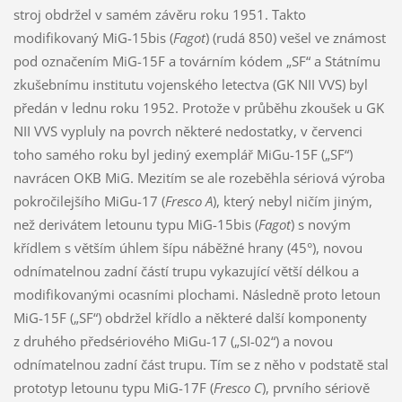
stroj obdržel v samém závěru roku 1951. Takto
modifikovaný MiG-15bis (
Fagot
) (rudá 850) vešel ve známost
pod označením MiG-15F a továrním kódem „SF“ a Státnímu
zkušebnímu institutu vojenského letectva (GK NII VVS) byl
předán v lednu roku 1952. Protože v průběhu zkoušek u GK
NII VVS vypluly na povrch některé nedostatky, v červenci
toho samého roku byl jediný exemplář MiGu-15F („SF“)
navrácen OKB MiG. Mezitím se ale rozeběhla sériová výroba
pokročilejšího MiGu-17 (
Fresco A
), který nebyl ničím jiným,
než derivátem letounu typu MiG-15bis (
Fagot
) s novým
křídlem s větším úhlem šípu náběžné hrany (45°), novou
odnímatelnou zadní částí trupu vykazující větší délkou a
modifikovanými ocasními plochami. Následně proto letoun
MiG-15F („SF“) obdržel křídlo a některé další komponenty
z druhého předsériového MiGu-17 („SI-02“) a novou
odnímatelnou zadní část trupu. Tím se z něho v podstatě stal
prototyp letounu typu MiG-17F (
Fresco C
), prvního sériově