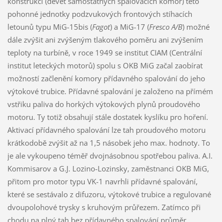
konstrukci (devět samostatných spalovacích komor) této
pohonné jednotky podzvukových frontových stíhacích
letounů typu MiG-15bis (
Fagot
) a MiG-17 (
Fresco A/B
) možné
dále zvýšit ani zvýšeným tlakového poměru ani zvýšením
teploty na turbíně, v roce 1949 se institut CIAM (Centrální
institut leteckých motorů) spolu s OKB MiG začal zaobírat
možností začlenění komory přídavného spalování do jeho
výtokové trubice. Přídavné spalování je založeno na přímém
vstřiku paliva do horkých výtokových plynů proudového
motoru. Ty totiž obsahují stále dostatek kyslíku pro hoření.
Aktivací přídavného spalování lze tah proudového motoru
krátkodobě zvýšit až na 1,5 násobek jeho max. hodnoty. To
je ale vykoupeno téměř dvojnásobnou spotřebou paliva. A.I.
Kommisarov a G.J. Lozino-Lozinsky, zaměstnanci OKB MiG,
přitom pro motor typu VK-1 navrhli přídavné spalování,
které se sestávalo z difuzoru, výtokové trubice a regulované
dvoupolohové trysky s kruhovým průřezem. Zatímco při
chodu na plný tah bez přídavného spalování průměr