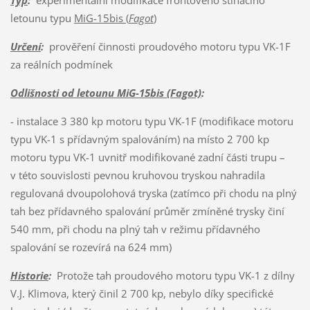
letounu typu
MiG-15bis (
Fagot
)
Určení
:
prověření činnosti proudového motoru typu VK-1F
za reálních podmínek
Odlišnosti od letounu MiG-15bis (Fagot)
:
- instalace 3 380 kp motoru typu VK-1F (modifikace motoru
typu VK-1 s přídavným spalováním) na místo 2 700 kp
motoru typu VK-1 uvnitř modifikované zadní části trupu –
v této souvislosti pevnou kruhovou tryskou nahradila
regulovaná dvoupolohová tryska (zatímco při chodu na plný
tah bez přídavného spalování průměr zmíněné trysky činí
540 mm, při chodu na plný tah v režimu přídavného
spalování se rozevírá na 624 mm)
Historie
:
Protože tah proudového motoru typu VK-1 z dílny
V.J. Klimova, který činil 2 700 kp, nebylo díky specifické