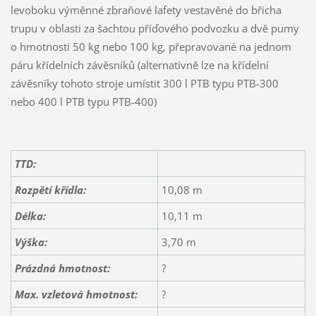
levoboku výměnné zbraňové lafety vestavěné do břicha
trupu v oblasti za šachtou příďového podvozku a dvě pumy
o hmotnosti 50 kg nebo 100 kg, přepravované na jednom
páru křídelních závěsníků (alternativně lze na křídelní
závěsníky tohoto stroje umístit 300 l PTB typu PTB-300
nebo 400 l PTB typu PTB-400)
TTD:
Rozpětí křídla:
10,08 m
Délka:
10,11 m
Výška:
3,70 m
Prázdná hmotnost:
?
Max. vzletová hmotnost:
?