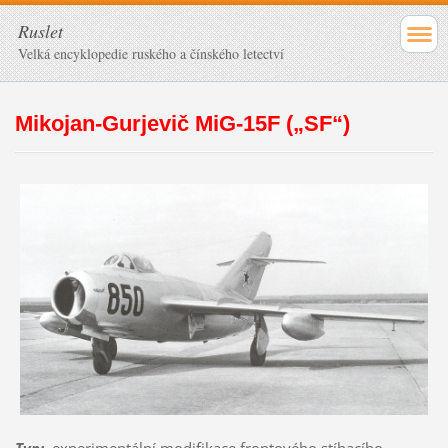
Ruslet
Velká encyklopedie ruského a čínského letectví
Mikojan-Gurjevič MiG-15F („SF“)
Typ
:
experimentální modifikace frontového stíhacího