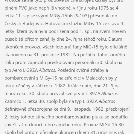
Protože se ale tyto proudové cvičné stroje ukázaly být pro
plnění PVO jako nepříliš vhodné, v říjnu roku 1975 se 4.
letka 11. slp se svými MiGy-15bis (S-103) přesunula do
Českých Budějovic. Hotovostní službu MiGy-15 ze stavu 4.
letky, která byla nyní podřízena pod 1. spl, na svém novém
působišti přitom zahájily dne 24. října téhož roku. Datum
ukončení provozu všech letounů řady MiG-15 bylo oficiálně
stanoveno na 31. prosince 1982. Na počátku toho samého
roku proto započalo přeškolování personálu 30. sbolp na
typ Aero L-39ZA
Albatros
. Poslední cvičné střelby a
bombardování s MiGy-15 na střelnici v Malackách byly
uskutečněny v září roku 1982. Krátce nato, dne 21. října
téhož roku, 30. sbolp převzal své první L-39ZA
Albatros
.
Zatímco 1. letka 30. sbolp byla na typ L-39ZA
Albatros
definitivně přezbrojena ke dni 9. listopadu 1982, přezbrojení
2. letky tohoto stíhacího bombardovacího pluku se podařilo
završit až na konci toho samého roku. Provoz MiGů-15 30.
sbolp byl přitom oficiálně ukončen dnem 31. prosince, jak