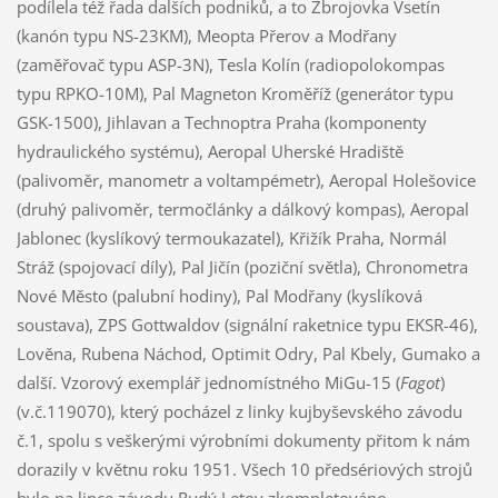
podílela též řada dalších podniků, a to Zbrojovka Vsetín
(kanón typu NS-23KM), Meopta Přerov a Modřany
(zaměřovač typu ASP-3N), Tesla Kolín (radiopolokompas
typu RPKO-10M), Pal Magneton Kroměříž (generátor typu
GSK-1500), Jihlavan a Technoptra Praha (komponenty
hydraulického systému), Aeropal Uherské Hradiště
(palivoměr, manometr a voltampémetr), Aeropal Holešovice
(druhý palivoměr, termočlánky a dálkový kompas), Aeropal
Jablonec (kyslíkový termoukazatel), Křižík Praha, Normál
Stráž (spojovací díly), Pal Jičín (poziční světla), Chronometra
Nové Město (palubní hodiny), Pal Modřany (kyslíková
soustava), ZPS Gottwaldov (signální raketnice typu EKSR-46),
Lověna, Rubena Náchod, Optimit Odry, Pal Kbely, Gumako a
další. Vzorový exemplář jednomístného MiGu-15 (
Fagot
)
(v.č.119070), který pocházel z linky kujbyševského závodu
č.1, spolu s veškerými výrobními dokumenty přitom k nám
dorazily v květnu roku 1951. Všech 10 předsériových strojů