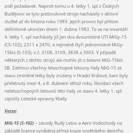
zněl požadavek. Naproti tomu u 4. letky 1. spl z Českých
Budějovic se tyto podzvukové stroje nacházely v aktivní
službě až do března roku 1983. Jejich provoz byl přitom
definitivně ukončen dnem 1. dubna 1983. To se na inventáři
4. letky 1. spl nacházely již jen dva dvoumístné UTI MiGy-15
(CS-102), 2311 a 2470, a nejméně čtyři jednomístné MiGy-
15bis (S-103), v.č. 3108, 3109, 3838 a 3903. V případě
některých z těchto strojů ale mohlo jít o bitevní MiG-15bis
SB. Zatímco všechny letuschopné letouny řady MiG-15 ze
stavu zmíněné letky byly zrušeny v Hradci Králové, kam byly
přelétnuty mezi 4. a 8. dubnem téhož roku, likvidaci všech
neletuschopných letounů této řady ze stavu 4. letky 1. spl
zajistily Letecké opravny Kbely.
Verze
:
MiG-15 (S-102)
– závody Rudý Letov a Aero Vodochody na
základě licence vyráběná přímá kopie sovětského denního