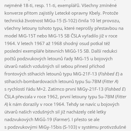
nejméně 18-ti, resp. 11-ti, exemplářů. Všechny zmíněné
konverze přitom zajistily Letecké opravny Kbely. Protože
technická životnost MiGu-15 (S-102) činila 10 let provozu,
všechny letouny tohoto typu, které neprošly přestavbou na
model MiG-15T nebo MiG-15 SB ČSLA vyřadilo již v roce
1964. V letech 1967 až 1968 shodný osud potkal též
poslední exempláře bitevních MiGů-15 SB. Další redukci
počtů podzvukových letounů řady MiG-15 u bojových
útvarů našich vzdušných sil sebou přinesl příchod
frontových stíhacích letounů typu MiG-21F-13 (
Fishbed E
) a
stíhacích-bombardovacích letounů typu Su-7BM (
Fitter A
)
s rychlostí řádu M=2. Zatímco první MiGy-21F-13 (
Fishbed E
)
ČSLA převzala v roce 1962, první letouny typu Su-7BM (
Fitter
A
) k nám dorazily v roce 1964. Tehdy se navíc u bojových
útvarů našich vzdušných sil již nacházely celé letky
nadzvukových MiGů-19 (
Farmer
). I přesto se ale
s podzvukovými MiGy-15bis (S-103) v systému protivzdušné