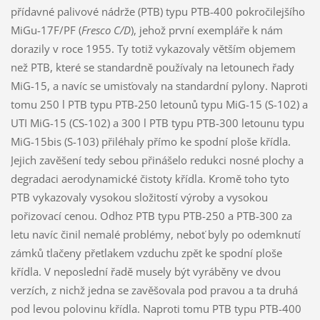
přídavné palivové nádrže (PTB) typu PTB-400 pokročilejšího
MiGu-17F/PF (
Fresco C/D
), jehož první exempláře k nám
dorazily v roce 1955. Ty totiž vykazovaly větším objemem
než PTB, které se standardně používaly na letounech řady
MiG-15, a navíc se umisťovaly na standardní pylony. Naproti
tomu 250 l PTB typu PTB-250 letounů typu MiG-15 (S-102) a
UTI MiG-15 (CS-102) a 300 l PTB typu PTB-300 letounu typu
MiG-15bis (S-103) přiléhaly přímo ke spodní ploše křídla.
Jejich zavěšení tedy sebou přinášelo redukci nosné plochy a
degradaci aerodynamické čistoty křídla. Kromě toho tyto
PTB vykazovaly vysokou složitostí výroby a vysokou
pořizovací cenou. Odhoz PTB typu PTB-250 a PTB-300 za
letu navíc činil nemalé problémy, neboť byly po odemknutí
zámků tlačeny přetlakem vzduchu zpět ke spodní ploše
křídla. V neposlední řadě musely být vyráběny ve dvou
verzích, z nichž jedna se zavěšovala pod pravou a ta druhá
pod levou polovinu křídla. Naproti tomu PTB typu PTB-400