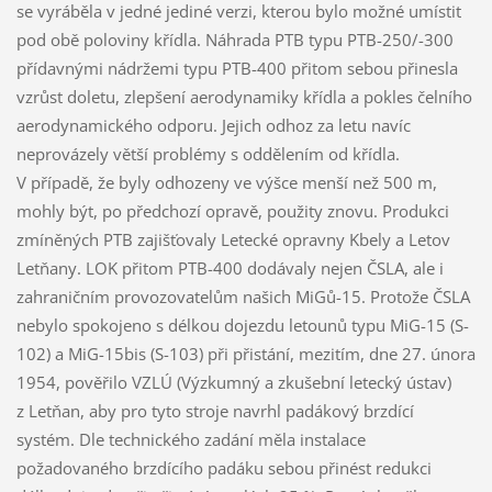
se vyráběla v jedné jediné verzi, kterou bylo možné umístit
pod obě poloviny křídla. Náhrada PTB typu PTB-250/-300
přídavnými nádržemi typu PTB-400 přitom sebou přinesla
vzrůst doletu, zlepšení aerodynamiky křídla a pokles čelního
aerodynamického odporu. Jejich odhoz za letu navíc
neprovázely větší problémy s oddělením od křídla.
V případě, že byly odhozeny ve výšce menší než 500 m,
mohly být, po předchozí opravě, použity znovu. Produkci
zmíněných PTB zajišťovaly Letecké opravny Kbely a Letov
Letňany. LOK přitom PTB-400 dodávaly nejen ČSLA, ale i
zahraničním provozovatelům našich MiGů-15. Protože ČSLA
nebylo spokojeno s délkou dojezdu letounů typu MiG-15 (S-
102) a MiG-15bis (S-103) při přistání, mezitím, dne 27. února
1954, pověřilo VZLÚ (Výzkumný a zkušební letecký ústav)
z Letňan, aby pro tyto stroje navrhl padákový brzdící
systém. Dle technického zadání měla instalace
požadovaného brzdícího padáku sebou přinést redukci