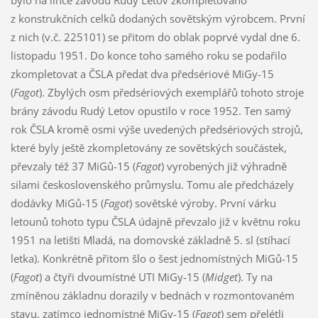
bylo na lince závodu Rudý Letov zkompletováno
z konstrukčních celků dodaných sovětským výrobcem. První
z nich (v.č. 225101) se přitom do oblak poprvé vydal dne 6.
listopadu 1951. Do konce toho samého roku se podařilo
zkompletovat a ČSLA předat dva předsériové MiGy-15
(
Fagot
). Zbylých osm předsériových exemplářů tohoto stroje
brány závodu Rudý Letov opustilo v roce 1952. Ten samý
rok ČSLA kromě osmi výše uvedených předsériových strojů,
které byly ještě zkompletovány ze sovětských součástek,
převzaly též 37 MiGů-15 (
Fagot
) vyrobených již výhradně
silami československého průmyslu. Tomu ale předcházely
dodávky MiGů-15 (
Fagot
) sovětské výroby. První várku
letounů tohoto typu ČSLA údajně převzalo již v květnu roku
1951 na letišti Mladá, na domovské základně 5. sl (stíhací
letka). Konkrétně přitom šlo o šest jednomístných MiGů-15
(
Fagot
) a čtyři dvoumístné UTI MiGy-15 (
Midget
). Ty na
zmíněnou základnu dorazily v bednách v rozmontovaném
stavu, zatímco jednomístné MiGy-15 (
Fagot
) sem přelétli