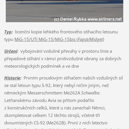
Typ
:
licenční kopie lehkého frontového stíhacího letounu
typu
MiG-15/UTI MiG-15/MiG-15bis (
Fagot/Midget
)
Určení
:
vybojování vzdušné převahy v prostoru linie a
přepadové stíhání v rámci protivzdušné obrany za dobrých
meteorologických podmínek a ve dne
Historie
:
Prvním proudovým stíhačem našich vzdušných sil
se stal letoun typu S-92, který nebyl ničím jiným, než
německým Messerschmittem Me262A
Schwalbe
.
Letňanskému závodu Avia se přitom podařilo
z konstrukčních celků, které u nás zanechali Němci,
zkompletovat celkem 12 těchto strojů, včetně tří
dvoumístných CS-92 (Me262B). První z nich letectvo