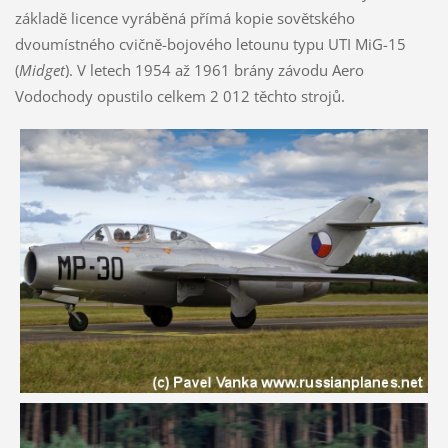
základě licence vyráběná přímá kopie sovětského
dvoumístného cvičně-bojového letounu typu UTI MiG-15
(
Midget
). V letech 1954 až 1961 brány závodu Aero
Vodochody opustilo celkem 2 012 těchto strojů.