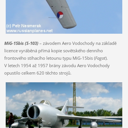
MiG-15bis (S-103)
– závodem Aero Vodochody na základě
licence vyráběná přímá kopie sovětského denního
frontového stíhacího letounu typu MiG-15bis (
Fagot
).
V letech 1954 až 1957 brány závodu Aero Vodochody
opustilo celkem 620 těchto strojů.