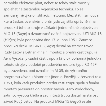
nemohly efektivně plnit, neboť se tehdy stále musely
spoléhat na zastaralou vojenskou techniku. To se
samozřejmě týkalo i stíhacích letounů. Mezistátní smlouva,
která československému průmyslu zajistila oprávnění na
produkci tohoto stroje v základní jednomístné bojové verzi
MiG-15 (
Fagot
) a dvoumístné cvičně-bojové verzi UTI MiG-15
(
Midget
) byla podepsána dne 17. dubna 1951. Zatímco
produkci draku MiGu-15 (
Fagot
) dostal na starost závod
Rudý Letov z Letňan (finální montáž a přední část trupu) a
Aero Vysočany (zadní část trupu a křídlo), pohonná jednotka
tohoto stroje v podobě proudového motoru typu RD-45F
byla zavedena, pod označením M-05, do výrobního
programu závodu Motorlet z Jinonic. Později, v červenci roku
1953, byla však produkce přední části trupu spolu s finální
montáží přesunuta do prostor závodu Aero Vodochody,
zatímco výrobu křídla a zadní části trupu dostal na starost
závod Rudý Letov. Na produkci MiGu-15 (
Fagot
) se ale