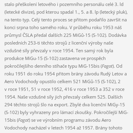
stalo přeškolení letového i pozemního personálu celé 3. ld
(letecké divize), pod kterou spadal 1., 5. a 8. lp (letecký pluk),
na tento typ. Celý tento proces se přitom podařilo završit na
konci srpna toho samého roku. V průběhu roku 1953 náš
průmysl ČSLA předal dalších 225 MiGů-15 (S-102). Dodávka
posledních 253-ti těchto strojů z licenční výroby naše
vzdušné síly převzaly v roce 1954. Ten samý rok byla
produkce MiGu-15 (S-102) zastavena ve prospěch
pokročilejšího denního stíhače typu MiG-15bis (
Fagot
). Od
roku 1951 do roku 1954 přitom brány závodu Rudý Letov a
Aero Vodochody opustilo celkem 521 MiGů-15 (S-102), 2
v roce 1951, 51 v roce 1952, 416 v roce 1953 a 352 v roce
1954. Naše vzdušné síly jich převzaly celkem 525. Dalších
294 těchto strojů šlo na export. Zbylé dva licenční MiGy-15
(S-102) byly vyhrazeny pro lámací zkoušky. Pokročilejší MiG-
15bis (
Fagot
) se ve výrobním programu závodu Aero
Vodochody nacházel v letech 1954 až 1957. Brány tohoto