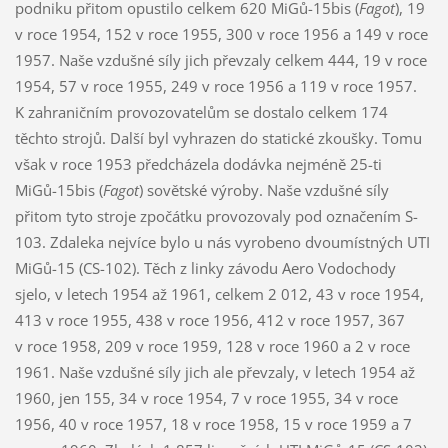
podniku přitom opustilo celkem 620 MiGů-15bis (
Fagot
), 19
v roce 1954, 152 v roce 1955, 300 v roce 1956 a 149 v roce
1957. Naše vzdušné síly jich převzaly celkem 444, 19 v roce
1954, 57 v roce 1955, 249 v roce 1956 a 119 v roce 1957.
K zahraničním provozovatelům se dostalo celkem 174
těchto strojů. Další byl vyhrazen do statické zkoušky. Tomu
však v roce 1953 předcházela dodávka nejméně 25-ti
MiGů-15bis (
Fagot
) sovětské výroby. Naše vzdušné síly
přitom tyto stroje zpočátku provozovaly pod označením S-
103. Zdaleka nejvíce bylo u nás vyrobeno dvoumístných UTI
MiGů-15 (CS-102). Těch z linky závodu Aero Vodochody
sjelo, v letech 1954 až 1961, celkem 2 012, 43 v roce 1954,
413 v roce 1955, 438 v roce 1956, 412 v roce 1957, 367
v roce 1958, 209 v roce 1959, 128 v roce 1960 a 2 v roce
1961. Naše vzdušné síly jich ale převzaly, v letech 1954 až
1960, jen 155, 34 v roce 1954, 7 v roce 1955, 34 v roce
1956, 40 v roce 1957, 18 v roce 1958, 15 v roce 1959 a 7