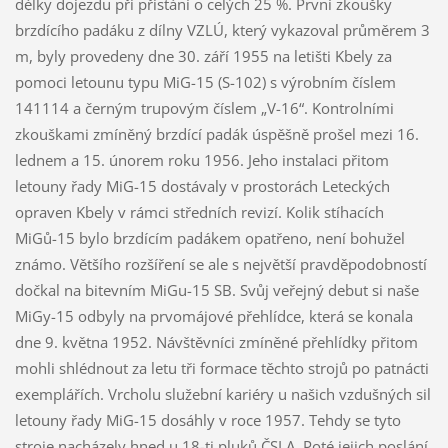
délky dojezdu při přistání o celých 25 %. První zkoušky
brzdícího padáku z dílny VZLÚ, který vykazoval průměrem 3
m, byly provedeny dne 30. září 1955 na letišti Kbely za
pomoci letounu typu MiG-15 (S-102) s výrobním číslem
141114 a černým trupovým číslem „V-16“. Kontrolními
zkouškami zmíněný brzdící padák úspěšně prošel mezi 16.
lednem a 15. únorem roku 1956. Jeho instalaci přitom
letouny řady MiG-15 dostávaly v prostorách Leteckých
opraven Kbely v rámci středních revizí. Kolik stíhacích
MiGů-15 bylo brzdícím padákem opatřeno, není bohužel
známo. Většího rozšíření se ale s největší pravděpodobností
dočkal na bitevním MiGu-15 SB. Svůj veřejný debut si naše
MiGy-15 odbyly na prvomájové přehlídce, která se konala
dne 9. května 1952. Návštěvníci zmíněné přehlídky přitom
mohli shlédnout za letu tři formace těchto strojů po patnácti
exemplářích. Vrcholu služební kariéry u našich vzdušných sil
letouny řady MiG-15 dosáhly v roce 1957. Tehdy se tyto
stroje nacházely hned u 18-ti pluků ČSLA. Poté jejich poslání