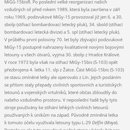
MiGů-15bisR. Po poslední velké reorganizaci našich
vzdušných sil před rokem 1989, která byla završena v září
roku 1969, podzvukové MiGy-15 provozoval již jen 6. a 30.
sbolp (stíhací bombardovací letecký pluk), 34. sbold (stíhací
bombardovací letecká divize) a 5. spl (stíhací letecký pluk).
V průběhu první poloviny 70. let byly zbývající podzvukové
MiGy-15 postupně nahrazeny kvalitativně novými bojovými
letouny u všech útvarů, vyjma 30. sbolp z Hradce Králové.
V roce 1973 byla však na stíhací MiGy-15bis (S-103) opět
přezbrojena 4. letka 11. slp z Žatce. Část MiGů-15bis (S-103)
ze stavu zmíněné letky ale operovalo z Lín. Jejich posláním
se přitom staly přepady civilních sportovních a turistických
letounů a vojenských vrtulníků, které občas zbloudily do
našeho vzdušného prostoru. V neposlední řadě byly tyto
stroje používány ke stíhání lehkých civilních letounů
používaných k únikům na západ. Původně zmíněná letka
k tomuto účelu využívala letouny typu L-29
Delfín
(
Maya
).