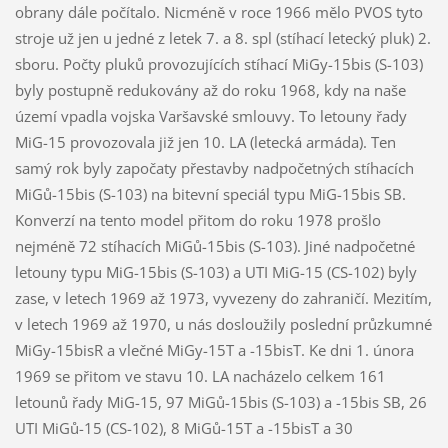
obrany dále počítalo. Nicméně v roce 1966 mělo PVOS tyto
stroje už jen u jedné z letek 7. a 8. spl (stíhací letecký pluk) 2.
sboru. Počty pluků provozujících stíhací MiGy-15bis (S-103)
byly postupně redukovány až do roku 1968, kdy na naše
území vpadla vojska Varšavské smlouvy. To letouny řady
MiG-15 provozovala již jen 10. LA (letecká armáda). Ten
samý rok byly započaty přestavby nadpočetných stíhacích
MiGů-15bis (S-103) na bitevní speciál typu MiG-15bis SB.
Konverzí na tento model přitom do roku 1978 prošlo
nejméně 72 stíhacích MiGů-15bis (S-103). Jiné nadpočetné
letouny typu MiG-15bis (S-103) a UTI MiG-15 (CS-102) byly
zase, v letech 1969 až 1973, vyvezeny do zahraničí. Mezitím,
v letech 1969 až 1970, u nás dosloužily poslední průzkumné
MiGy-15bisR a vlečné MiGy-15T a -15bisT. Ke dni 1. února
1969 se přitom ve stavu 10. LA nacházelo celkem 161
letounů řady MiG-15, 97 MiGů-15bis (S-103) a -15bis SB, 26
UTI MiGů-15 (CS-102), 8 MiGů-15T a -15bisT a 30