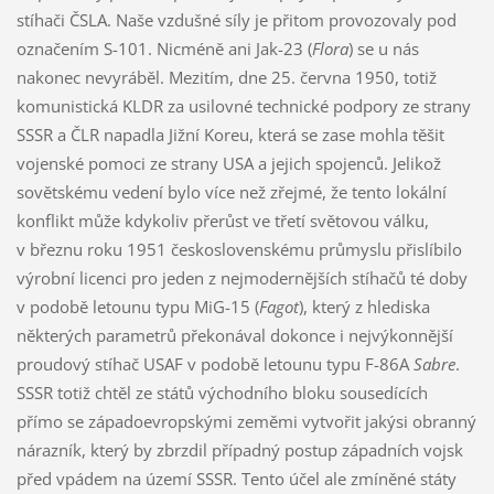
stíhači ČSLA. Naše vzdušné síly je přitom provozovaly pod
označením S-101. Nicméně ani Jak-23 (
Flora
) se u nás
nakonec nevyráběl. Mezitím, dne 25. června 1950, totiž
komunistická KLDR za usilovné technické podpory ze strany
SSSR a ČLR napadla Jižní Koreu, která se zase mohla těšit
vojenské pomoci ze strany USA a jejich spojenců. Jelikož
sovětskému vedení bylo více než zřejmé, že tento lokální
konflikt může kdykoliv přerůst ve třetí světovou válku,
v březnu roku 1951 československému průmyslu přislíbilo
výrobní licenci pro jeden z nejmodernějších stíhačů té doby
v podobě letounu typu MiG-15 (
Fagot
), který z hlediska
některých parametrů překonával dokonce i nejvýkonnější
proudový stíhač USAF v podobě letounu typu F-86A
Sabre
.
SSSR totiž chtěl ze států východního bloku sousedících
přímo se západoevropskými zeměmi vytvořit jakýsi obranný
nárazník, který by zbrzdil případný postup západních vojsk
před vpádem na území SSSR. Tento účel ale zmíněné státy