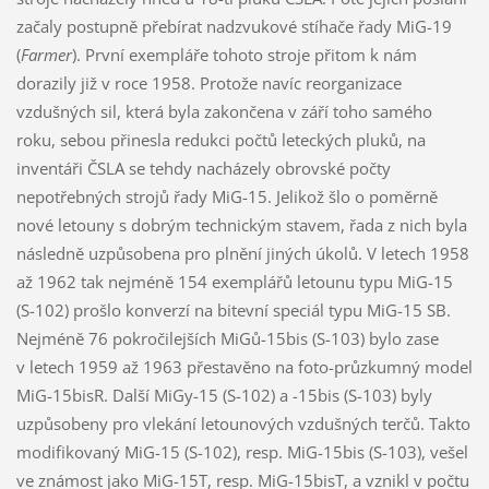
začaly postupně přebírat nadzvukové stíhače řady MiG-19
(
Farmer
). První exempláře tohoto stroje přitom k nám
dorazily již v roce 1958. Protože navíc reorganizace
vzdušných sil, která byla zakončena v září toho samého
roku, sebou přinesla redukci počtů leteckých pluků, na
inventáři ČSLA se tehdy nacházely obrovské počty
nepotřebných strojů řady MiG-15. Jelikož šlo o poměrně
nové letouny s dobrým technickým stavem, řada z nich byla
následně uzpůsobena pro plnění jiných úkolů. V letech 1958
až 1962 tak nejméně 154 exemplářů letounu typu MiG-15
(S-102) prošlo konverzí na bitevní speciál typu MiG-15 SB.
Nejméně 76 pokročilejších MiGů-15bis (S-103) bylo zase
v letech 1959 až 1963 přestavěno na foto-průzkumný model
MiG-15bisR. Další MiGy-15 (S-102) a -15bis (S-103) byly
uzpůsobeny pro vlekání letounových vzdušných terčů. Takto
modifikovaný MiG-15 (S-102), resp. MiG-15bis (S-103), vešel
ve známost jako MiG-15T, resp. MiG-15bisT, a vznikl v počtu