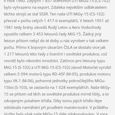
v roce 1960. Zbylých 1 857 licenčních UTI MiGů-15 (CS-102)
bylo vyhrazeno na export. Zdaleka největším odběratelem
těchto strojů se stal SSSR. Ten naše UTI MiGy-15 (CS-102)
převzal v počtu celých 1 417-ti exemplářů. V letech 1951 až
1961 tedy brány závodů Rudý Letov a Aero Vodochody
opustilo celkem 3 453 letounů řady MiG-15. Žádný jiný
letoun přitom nebyl do té doby u nás vyroben v tak velkém
počtu. Přímo k bojovým útvarům ČSLA se dostalo více jak
1 217 letounů této řady z licenční i sovětské produkce, což
rovněž bylo rekordní množství. Zatímco pro letouny typu
MiG-15 (S-102) a UTI MiG-15 (CS-102) závod Motorlet vyrobil
celkem 5 094 motorů typu RD-45F (M-05), produkce motoru
typu VK-1 (M-06), pohonné jednotky pokročilejšího MiGu-
15bis (S-103), se zastavila na 1 028 exemplářích. Naše MiGy-
15 se přitom od těch ze sovětské produkce mírně lišily, a to
zdvojeným potahem křídla. Díky tomu jejich křídlo lépe
odolávalo namáhání při prudkém manévrování. V průběhu
služby byly však naše MiGy-15 dále zdokonalovány. V roce