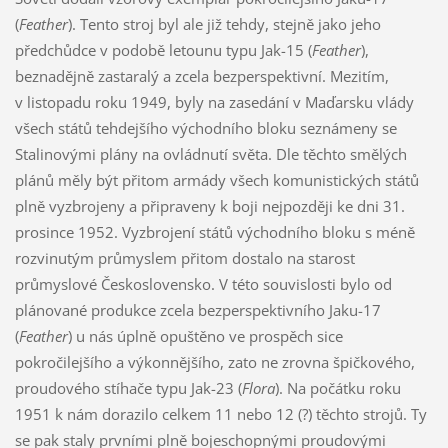
(
Feather
). Tento stroj byl ale již tehdy, stejně jako jeho
předchůdce v podobě letounu typu Jak-15 (
Feather
),
beznadějně zastaralý a zcela bezperspektivní. Mezitím,
v listopadu roku 1949, byly na zasedání v Maďarsku vlády
všech států tehdejšího východního bloku seznámeny se
Stalinovými plány na ovládnutí světa. Dle těchto smělých
plánů měly být přitom armády všech komunistických států
plně vyzbrojeny a připraveny k boji nejpozději ke dni 31.
prosince 1952. Vyzbrojení států východního bloku s méně
rozvinutým průmyslem přitom dostalo na starost
průmyslové Československo. V této souvislosti bylo od
plánované produkce zcela bezperspektivního Jaku-17
(
Feather
) u nás úplně opuštěno ve prospěch sice
pokročilejšího a výkonnějšího, zato ne zrovna špičkového,
proudového stíhače typu Jak-23 (
Flora
). Na počátku roku
1951 k nám dorazilo celkem 11 nebo 12 (?) těchto strojů. Ty
se pak staly prvními plně bojeschopnými proudovými