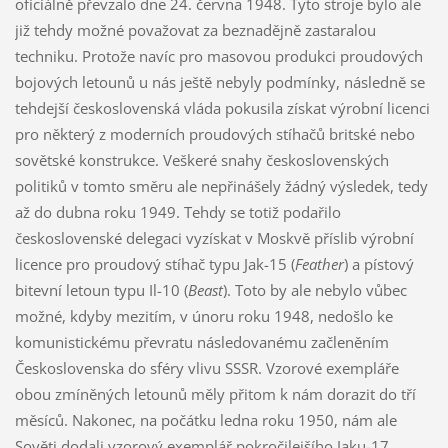
oficiálně převzalo dne 24. června 1948. Tyto stroje bylo ale
již tehdy možné považovat za beznadějně zastaralou
techniku. Protože navíc pro masovou produkci proudových
bojových letounů u nás ještě nebyly podmínky, následně se
tehdejší československá vláda pokusila získat výrobní licenci
pro některý z moderních proudových stíhačů britské nebo
sovětské konstrukce. Veškeré snahy československých
politiků v tomto směru ale nepřinášely žádný výsledek, tedy
až do dubna roku 1949. Tehdy se totiž podařilo
československé delegaci vyzískat v Moskvě příslib výrobní
licence pro proudový stíhač typu Jak-15 (
Feather
) a pístový
bitevní letoun typu Il-10 (
Beast
). Toto by ale nebylo vůbec
možné, kdyby mezitím, v únoru roku 1948, nedošlo ke
komunistickému převratu následovanému začleněním
Československa do sféry vlivu SSSR. Vzorové exempláře
obou zmíněných letounů měly přitom k nám dorazit do tří
měsíců. Nakonec, na počátku ledna roku 1950, nám ale
Sověti dodali vzorový exemplář pokročilejšího Jaku-17