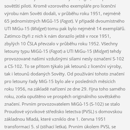
sovětští piloti. Kromě vzorového exempláře pro licenční
výrobu nám Sověti dodali, v průběhu roku 1951, nejméně
65 jednomístných MiGů-15 (
Fagot
). V případě dvoumístného
UTI MiGu-15 (
Midget
) tomu pak bylo nejméně 14 exemplářů.
Zatímco čtyři z nich k nám dorazilo ještě v roce 1951,
zbylých 10 ČSLA převzalo v průběhu roku 1952. Všechny
letouny typu MiGů-15 (
Fagot
) a UTI MiGu-15 (
Midget
) tehdy
provozované našimi vzdušnými silami nesly označení S-102
a CS-102. To se přitom týkalo jak letounů z licenční výroby,
tak i letounů dodaných Sověty. Od používání tohoto značení
pro letouny řady MiG-15 bylo ale v posledních měsících
roku 1956, na základě nařízení ze dne 29. října toho samého
roku, zcela opuštěno ve prospěch originálního sovětského
značení. Prvním provozovatelem MiGů-15 (S-102) se stalo
Proudové výcvikové středisko letectva (PVSL) s domovskou
základnou Mladá, které vzniklo dne 1. června 1951
transformací 5. sl (stíhací letka). Prvním úkolem PVSL se