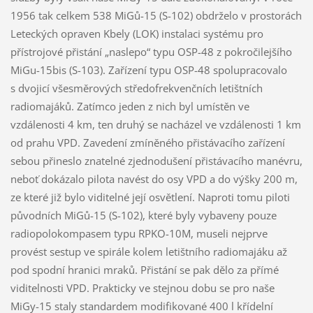
1956 tak celkem 538 MiGů-15 (S-102) obdrželo v prostorách
Leteckých opraven Kbely (LOK) instalaci systému pro
přístrojové přistání „naslepo“ typu OSP-48 z pokročilejšího
MiGu-15bis (S-103). Zařízení typu OSP-48 spolupracovalo
s dvojicí všesměrových středofrekvenčních letištních
radiomajáků. Zatímco jeden z nich byl umístěn ve
vzdálenosti 4 km, ten druhý se nacházel ve vzdálenosti 1 km
od prahu VPD. Zavedení zmíněného přistávacího zařízení
sebou přineslo znatelné zjednodušení přistávacího manévru,
neboť dokázalo pilota navést do osy VPD a do výšky 200 m,
ze které již bylo viditelné její osvětlení. Naproti tomu piloti
původních MiGů-15 (S-102), které byly vybaveny pouze
radiopolokompasem typu RPKO-10M, museli nejprve
provést sestup ve spirále kolem letištního radiomajáku až
pod spodní hranici mraků. Přistání se pak dělo za přímé
viditelnosti VPD. Prakticky ve stejnou dobu se pro naše
MiGy-15 staly standardem modifikované 400 l křídelní