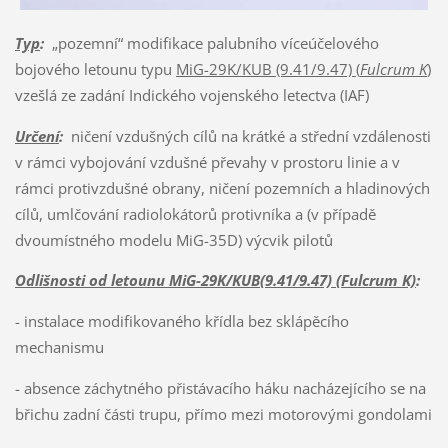
Typ
:
„pozemní“ modifikace palubního víceúčelového
bojového letounu typu
MiG-29K/KUB (9.41/9.47) (
Fulcrum K
)
vzešlá ze zadání Indického vojenského letectva (IAF)
Určení
:
ničení vzdušných cílů na krátké a střední vzdálenosti
v rámci vybojování vzdušné převahy v prostoru linie a v
rámci protivzdušné obrany, ničení pozemních a hladinových
cílů, umlčování radiolokátorů protivníka a (v případě
dvoumístného modelu MiG-35D) výcvik pilotů
Odlišnosti od letounu MiG-29K/KUB(9.41/9.47) (Fulcrum K)
:
- instalace modifikovaného křídla bez sklápěcího
mechanismu
- absence záchytného přistávacího háku nacházejícího se na
břichu zadní části trupu, přímo mezi motorovými gondolami