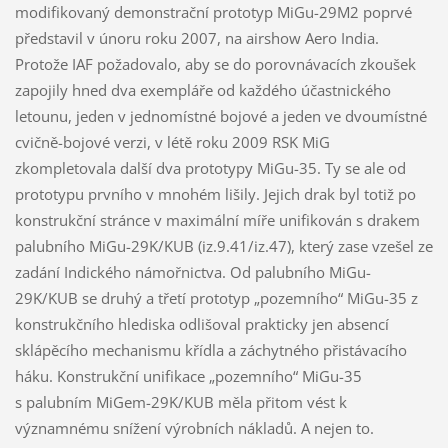
modifikovaný demonstrační prototyp MiGu-29M2 poprvé
představil v únoru roku 2007, na airshow Aero India.
Protože IAF požadovalo, aby se do porovnávacích zkoušek
zapojily hned dva exempláře od každého účastnického
letounu, jeden v jednomístné bojové a jeden ve dvoumístné
cvičně-bojové verzi, v létě roku 2009 RSK MiG
zkompletovala další dva prototypy MiGu-35. Ty se ale od
prototypu prvního v mnohém lišily. Jejich drak byl totiž po
konstrukční stránce v maximální míře unifikován s drakem
palubního MiGu-29K/KUB (iz.9.41/iz.47), který zase vzešel ze
zadání Indického námořnictva. Od palubního MiGu-
29K/KUB se druhý a třetí prototyp „pozemního“ MiGu-35 z
konstrukčního hlediska odlišoval prakticky jen absencí
sklápěcího mechanismu křídla a záchytného přistávacího
háku. Konstrukční unifikace „pozemního“ MiGu-35
s palubním MiGem-29K/KUB měla přitom vést k
významnému snížení výrobních nákladů. A nejen to.