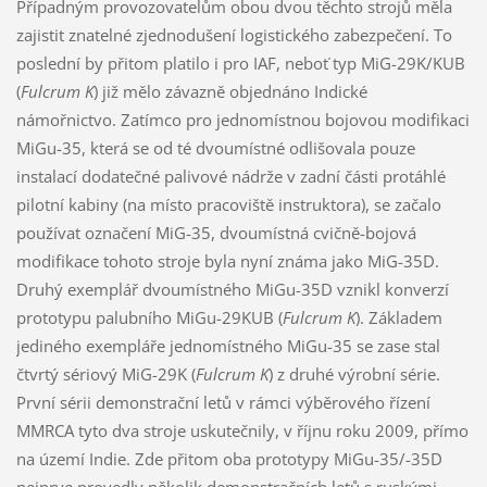
Případným provozovatelům obou dvou těchto strojů měla
zajistit znatelné zjednodušení logistického zabezpečení. To
poslední by přitom platilo i pro IAF, neboť typ MiG-29K/KUB
(
Fulcrum K
) již mělo závazně objednáno Indické
námořnictvo. Zatímco pro jednomístnou bojovou modifikaci
MiGu-35, která se od té dvoumístné odlišovala pouze
instalací dodatečné palivové nádrže v zadní části protáhlé
pilotní kabiny (na místo pracoviště instruktora), se začalo
používat označení MiG-35, dvoumístná cvičně-bojová
modifikace tohoto stroje byla nyní známa jako MiG-35D.
Druhý exemplář dvoumístného MiGu-35D vznikl konverzí
prototypu palubního MiGu-29KUB (
Fulcrum K
). Základem
jediného exempláře jednomístného MiGu-35 se zase stal
čtvrtý sériový MiG-29K (
Fulcrum K
) z druhé výrobní série.
První sérii demonstrační letů v rámci výběrového řízení
MMRCA tyto dva stroje uskutečnily, v říjnu roku 2009, přímo
na území Indie. Zde přitom oba prototypy MiGu-35/-35D