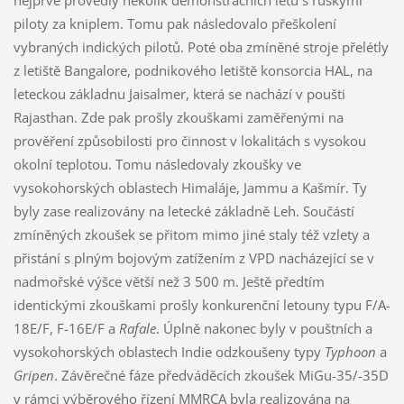
nejprve provedly několik demonstračních letů s ruskými
piloty za kniplem. Tomu pak následovalo přeškolení
vybraných indických pilotů. Poté oba zmíněné stroje přelétly
z letiště Bangalore, podnikového letiště konsorcia HAL, na
leteckou základnu Jaisalmer, která se nachází v poušti
Rajasthan. Zde pak prošly zkouškami zaměřenými na
prověření způsobilosti pro činnost v lokalitách s vysokou
okolní teplotou. Tomu následovaly zkoušky ve
vysokohorských oblastech Himaláje, Jammu a Kašmír. Ty
byly zase realizovány na letecké základně Leh. Součástí
zmíněných zkoušek se přitom mimo jiné staly též vzlety a
přistání s plným bojovým zatížením z VPD nacházející se v
nadmořské výšce větší než 3 500 m. Ještě předtím
identickými zkouškami prošly konkurenční letouny typu F/A-
18E/F, F-16E/F a
Rafale
. Úplně nakonec byly v pouštních a
vysokohorských oblastech Indie odzkoušeny typy
Typhoon
a
Gripen
. Závěrečné fáze předváděcích zkoušek MiGu-35/-35D
v rámci výběrového řízení MMRCA byla realizována na