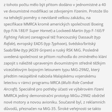
z tohoto počtu mělo být přitom dodáno v jednomístné a 40
ve dvoumístné modifikaci se zdvojeným řízením. Protože šlo
na tehdejší poměry o nevídaně velkou zakázku, na
specifikace MMRCA kromě amerických společností Boeing
(typ F/A-18E/F
Super Hornet
) a Lockeed-Martin (typ F-16E/F
Fighting Falcon
) zareagoval též francouzský Dassault (typ
Rafale
), evropský EADS (typ
Typhoon
), švédsko/britský
Saab/BAe (typ JAS39
Gripen
) a ruský RSK MiG. Posledně
uvedená společnost se přitom rozhodla do zmíněného klání
zapojit s náležitě upraveným dvoumístným středně těžkým
víceúčelovým bojovým letounem typu MiG-29M2, který
předtím neúspěšně nabízela Malajskému vojenskému
letectvu v rámci programu MRCA (
Multi-Role Combat
Aircraft
). Speciálně pro potřeby účasti ve výběrovém řízení
MMRCA jediný demonstrační prototyp MiGu-29M2 obdržel
nové motory a novou avioniku. Současně byl, z reklamních
důvodů, přeznačen na MiG-35. Široké veřejnosti se takto