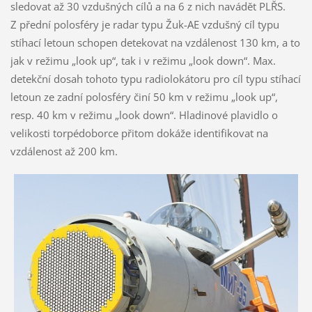
sledovat až 30 vzdušných cílů a na 6 z nich navádět PLŘS.
Z přední polosféry je radar typu Žuk-AE vzdušný cíl typu
stíhací letoun schopen detekovat na vzdálenost 130 km, a to
jak v režimu „look up“, tak i v režimu „look down“. Max.
detekční dosah tohoto typu radiolokátoru pro cíl typu stíhací
letoun ze zadní polosféry činí 50 km v režimu „look up“,
resp. 40 km v režimu „look down“. Hladinové plavidlo o
velikosti torpédoborce přitom dokáže identifikovat na
vzdálenost až 200 km.