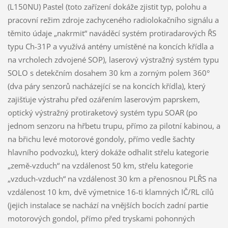
(L150NU) Pastel (toto zařízení dokáže zjistit typ, polohu a
pracovní režim zdroje zachyceného radiolokačního signálu a
těmito údaje „nakrmit“ naváděcí systém protiradarových ŘS
typu Ch-31P a využívá antény umístěné na koncích křídla a
na vrcholech zdvojené SOP), laserový výstražný systém typu
SOLO s detekčním dosahem 30 km a zorným polem 360°
(dva páry senzorů nacházející se na koncích křídla), který
zajišťuje výstrahu před ozářením laserovým paprskem,
optický výstražný protiraketový systém typu SOAR (po
jednom senzoru na hřbetu trupu, přímo za pilotní kabinou, a
na břichu levé motorové gondoly, přímo vedle šachty
hlavního podvozku), který dokáže odhalit střelu kategorie
„země-vzduch“ na vzdálenost 50 km, střelu kategorie
„vzduch-vzduch“ na vzdálenost 30 km a přenosnou PLŘS na
vzdálenost 10 km, dvě výmetnice 16-ti klamných IČ/RL cílů
(jejich instalace se nachází na vnějších bocích zadní partie
motorových gondol, přímo před tryskami pohonných