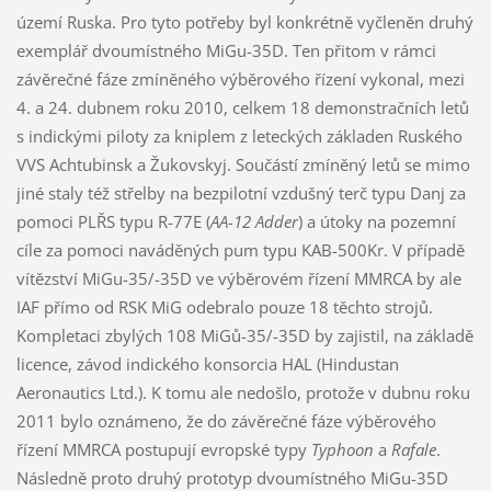
území Ruska. Pro tyto potřeby byl konkrétně vyčleněn druhý
exemplář dvoumístného MiGu-35D. Ten přitom v rámci
závěrečné fáze zmíněného výběrového řízení vykonal, mezi
4. a 24. dubnem roku 2010, celkem 18 demonstračních letů
s indickými piloty za kniplem z leteckých základen Ruského
VVS Achtubinsk a Žukovskyj. Součástí zmíněný letů se mimo
jiné staly též střelby na bezpilotní vzdušný terč typu Danj za
pomoci PLŘS typu R-77E (
AA-12 Adder
) a útoky na pozemní
cíle za pomoci naváděných pum typu KAB-500Kr. V případě
vítězství MiGu-35/-35D ve výběrovém řízení MMRCA by ale
IAF přímo od RSK MiG odebralo pouze 18 těchto strojů.
Kompletaci zbylých 108 MiGů-35/-35D by zajistil, na základě
licence, závod indického konsorcia HAL (Hindustan
Aeronautics Ltd.). K tomu ale nedošlo, protože v dubnu roku
2011 bylo oznámeno, že do závěrečné fáze výběrového
řízení MMRCA postupují evropské typy
Typhoon
a
Rafale
.
Následně proto druhý prototyp dvoumístného MiGu-35D