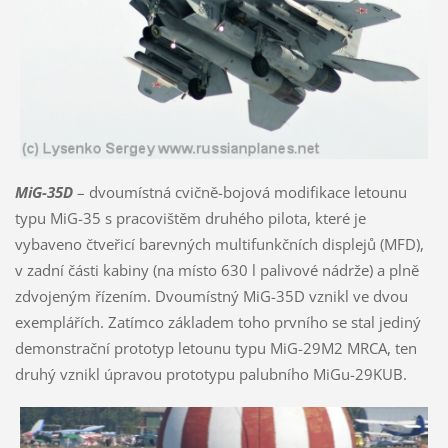
MiG-35D
– dvoumístná cvičně-bojová modifikace letounu
typu MiG-35 s pracovištěm druhého pilota, které je
vybaveno čtveřicí barevných multifunkčních displejů (MFD),
v zadní části kabiny (na místo 630 l palivové nádrže) a plně
zdvojeným řízením. Dvoumístný MiG-35D vznikl ve dvou
exemplářích. Zatímco základem toho prvního se stal jediný
demonstrační prototyp letounu typu MiG-29M2 MRCA, ten
druhý vznikl úpravou prototypu palubního MiGu-29KUB.