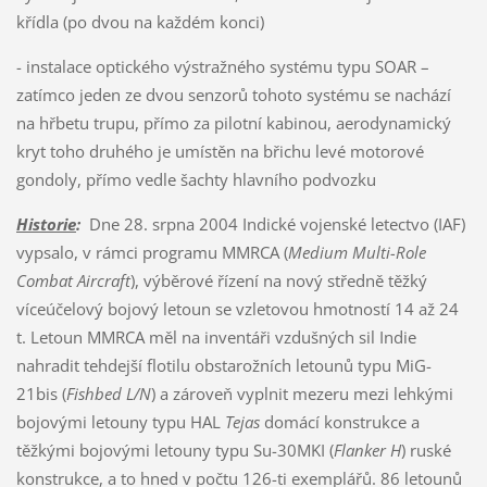
křídla (po dvou na každém konci)
- instalace optického výstražného systému typu SOAR –
zatímco jeden ze dvou senzorů tohoto systému se nachází
na hřbetu trupu, přímo za pilotní kabinou, aerodynamický
kryt toho druhého je umístěn na břichu levé motorové
gondoly, přímo vedle šachty hlavního podvozku
Historie
:
Dne 28. srpna 2004 Indické vojenské letectvo (IAF)
vypsalo, v rámci programu MMRCA (
Medium Multi-Role
Combat Aircraft
), výběrové řízení na nový středně těžký
víceúčelový bojový letoun se vzletovou hmotností 14 až 24
t. Letoun MMRCA měl na inventáři vzdušných sil Indie
nahradit tehdejší flotilu obstarožních letounů typu MiG-
21bis (
Fishbed L/N
) a zároveň vyplnit mezeru mezi lehkými
bojovými letouny typu HAL
Tejas
domácí konstrukce a
těžkými bojovými letouny typu Su-30MKI (
Flanker H
) ruské
konstrukce, a to hned v počtu 126-ti exemplářů. 86 letounů