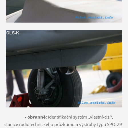
- obranné:
identifikační systém „vlastní-cizí“,
stanice radiotechnického průzkumu a výstrahy typu SPO-29