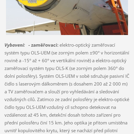
Vybavení:
- zaměřovací:
elektro-optický zaměřovací
systém typu OLS-UEM (se zorným polem ±90° v horizontální
rovině a -15° až + 60° ve vertikální rovině) a elektro-optický
zaměřovací systém typu OLS-K (se zorným polem 360° do
dolní polosféry). Systém OLS-UEM v sobě sdružuje pasivní IČ
čidlo s laserovým dálkoměrem (s dosahem 200 až 2 000 m)
a TV zaměřovačem a slouží pro vyhledávání a sledování
vzdušných cílů. Zatímco ze zadní polosféry je elektro-optické
čidlo typu OLS-UEM vzdušný cíl schopno detekovat na
vzdálenost až 45 km, detekční dosah tohoto zařízení pro
přední polosféru činí 15 km. Jeho optika je přitom umístěna
uvnitř kopulovitého krytu, který se nachází před pilotní