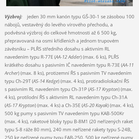
Výzbroj:
jeden 30 mm kanón typu GŠ-30-1 se zásobou 100
nábojů, vestavěný do levého vírového přechodu, a
podvěsná výzbroj do celkové hmotnosti až 6 500 kg,
přepravovaná na osmi křídleních a jednom trupovém
závěsníku – PLŘS středního dosahu s aktivním RL
navedením typu R-77E (
AA-12 Adder
) (max. 6 ks), PLŘS
krátkého dosahu s pasivním IČ navedením typu R-73E (
AA-11
Archer
) (max. 8 ks), protizemní ŘS s pasivním TV navedením
typu Ch-29T (
AS-14 Kedge
) (max. 4 ks), protiradiolokační ŘS
s pasivním RL navedením typu Ch-31P (
AS-17 Krypton
) (max.
4 ks), protilodní ŘS s aktivním RL navedením typu Ch-31A
(
AS-17 Krypton
) (max. 4 ks) a Ch-35E (
AS-20 Kayak
) (max. 4 ks),
500 kg pumy s pasivním TV navedením typu KAB-500Kr
(max. 4 ks), raketové bloky typu B-8M1 (20 neřízených raket
typu S-8 ráže 80 mm), 240 mm neřízené rakety typu S-24B,
250 kg neřízené pumy typu FAB-250, 500 kg neřízené pumy