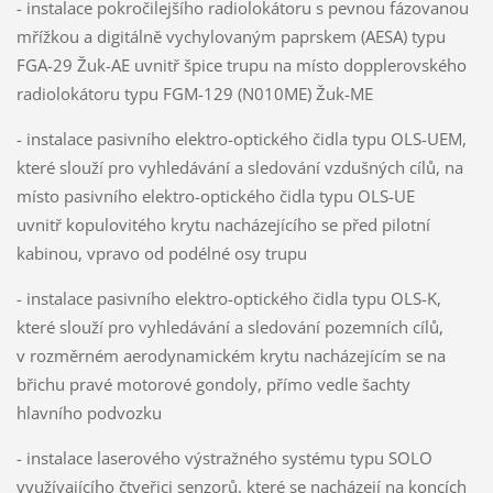
- instalace pokročilejšího radiolokátoru s pevnou fázovanou
mřížkou a digitálně vychylovaným paprskem (AESA) typu
FGA-29 Žuk-AE uvnitř špice trupu na místo dopplerovského
radiolokátoru typu FGM-129 (N010ME) Žuk-ME
- instalace pasivního elektro-optického čidla typu OLS-UEM,
které slouží pro vyhledávání a sledování vzdušných cílů, na
místo pasivního elektro-optického čidla typu OLS-UE
uvnitř kopulovitého krytu nacházejícího se před pilotní
kabinou, vpravo od podélné osy trupu
- instalace pasivního elektro-optického čidla typu OLS-K,
které slouží pro vyhledávání a sledování pozemních cílů,
v rozměrném aerodynamickém krytu nacházejícím se na
břichu pravé motorové gondoly, přímo vedle šachty
hlavního podvozku
- instalace laserového výstražného systému typu SOLO
využívajícího čtveřici senzorů, které se nacházejí na koncích