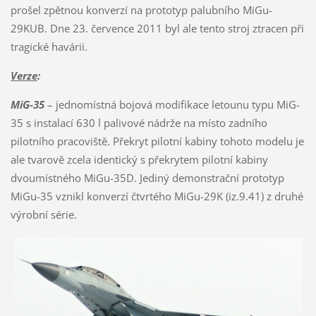
prošel zpětnou konverzí na prototyp palubního MiGu-
29KUB. Dne 23. července 2011 byl ale tento stroj ztracen při
tragické havárii.
Verze
:
MiG-35
– jednomístná bojová modifikace letounu typu MiG-
35 s instalací 630 l palivové nádrže na místo zadního
pilotního pracoviště. Překryt pilotní kabiny tohoto modelu je
ale tvarově zcela identický s překrytem pilotní kabiny
dvoumístného MiGu-35D. Jediný demonstrační prototyp
MiGu-35 vznikl konverzí čtvrtého MiGu-29K (iz.9.41) z druhé
výrobní série.