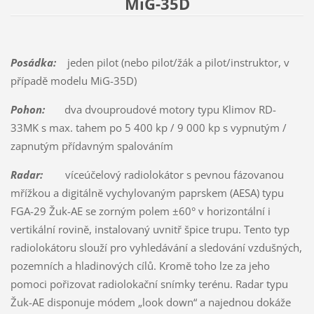
MiG-35D
Posádka:
jeden pilot (nebo pilot/žák a pilot/instruktor, v
případě modelu MiG-35D)
Pohon:
dva dvouproudové motory typu Klimov RD-
33MK s max. tahem po 5 400 kp / 9 000 kp s vypnutým /
zapnutým přídavným spalováním
Radar:
víceúčelový radiolokátor s pevnou fázovanou
mřížkou a digitálně vychylovaným paprskem (AESA) typu
FGA-29 Žuk-AE se zorným polem ±60° v horizontální i
vertikální rovině, instalovaný uvnitř špice trupu. Tento typ
radiolokátoru slouží pro vyhledávání a sledování vzdušných,
pozemních a hladinových cílů. Kromě toho lze za jeho
pomoci pořizovat radiolokační snímky terénu. Radar typu
Žuk-AE disponuje módem „look down“ a najednou dokáže