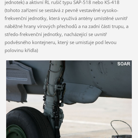
jednotek) a aktivní RL rušič typu SAP-518 nebo KS-418
(tohoto zařízení se sestává z pevně vestavěné vysoko-
frekvenční jednotky, která využívá antény umístěné uvnitř
náběžné hrany vírových přechodů a na zadní části trupu, a
středo-frekvenční jednotky, nacházející se uvnitř
podvěsného kontejneru, který se umisťuje pod levou
polovinu křídla)