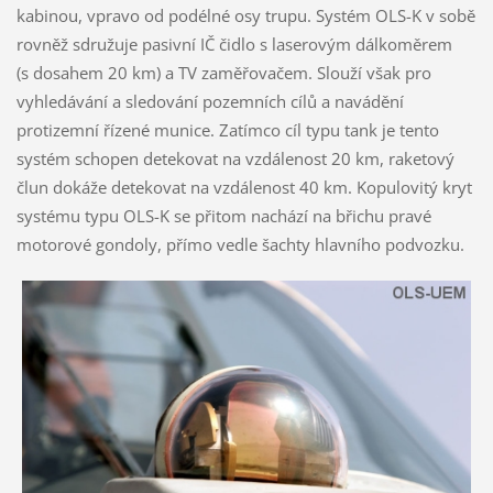
kabinou, vpravo od podélné osy trupu. Systém OLS-K v sobě
rovněž sdružuje pasivní IČ čidlo s laserovým dálkoměrem
(s dosahem 20 km) a TV zaměřovačem. Slouží však pro
vyhledávání a sledování pozemních cílů a navádění
protizemní řízené munice. Zatímco cíl typu tank je tento
systém schopen detekovat na vzdálenost 20 km, raketový
člun dokáže detekovat na vzdálenost 40 km. Kopulovitý kryt
systému typu OLS-K se přitom nachází na břichu pravé
motorové gondoly, přímo vedle šachty hlavního podvozku.