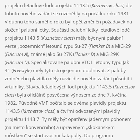
projektu letadlové lodi projektu 1143.5 (
Kuznetsov class
) dle
tohoto nového zadání se rozeběhly na počátku roku 1981.
V dubnu toho samého roku byl opět změněn požadavek na
složení palubní letky. Součástí palubní letky letadlové lodě
projektu 1143.5 (
Kuznetsov class
) měly být nyní palubní
verze „pozemních“ letounů typu Su-27 (
Flanker B
) a MiG-29
(
Fulcrum A
), známé jako Su-27K (
Flanker D
) a MiG-29K
(
Fulcrum D
). Specializované palubní VTOL letouny typu Jak-
41 (
Freestyle
) měly tyto stroje jenom doplňovat. Z paluby
zmíněného plavidla měly navíc dle nového zadání působit i
vrtulníky. Stavba letadlových lodí projektu 1143.5 (
Kuznetsov
class
) byla oficiálně posvěcena výnosem ze dne 7. května
1982. Původně VMF počítalo se dvěma plavidly projektu
1143.5 (
Kuznetsov class
) a čtyřmi odvozenými plavidly
projektu 1143.7. Ty měly být opatřeny jaderným pohonem
(na místo konvenčního) a upraveným „skokanským
můstkem“ se startovacími katapulty. Do programu