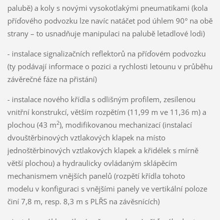
palubě) a koly s novými vysokotlakými pneumatikami (kola
příďového podvozku lze navíc natáčet pod úhlem 90° na obě
strany – to usnadňuje manipulaci na palubě letadlové lodi)
- instalace signalizačních reflektorů na příďovém podvozku
(ty podávají informace o pozici a rychlosti letounu v průběhu
závěrečné fáze na přistání)
- instalace nového křídla s odlišným profilem, zesílenou
vnitřní konstrukcí, větším rozpětím (11,99 m ve 11,36 m) a
2
plochou (43 m
), modifikovanou mechanizací (instalací
dvouštěrbinových vztlakových klapek na místo
jednoštěrbinových vztlakových klapek a křidélek s mírně
větší plochou) a hydraulicky ovládaným sklápěcím
mechanismem vnějších panelů (rozpětí křídla tohoto
modelu v konfiguraci s vnějšími panely ve vertikální poloze
činí 7,8 m, resp. 8,3 m s PLŘS na závěsnících)