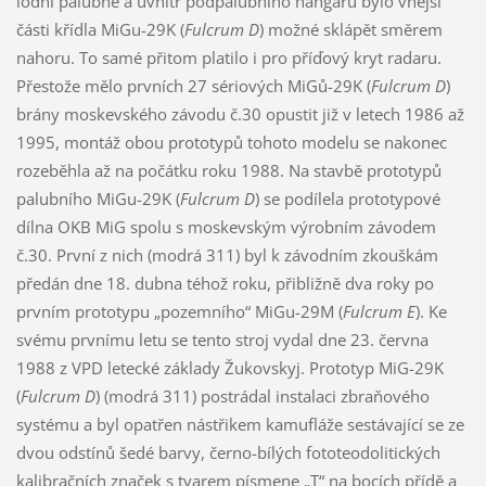
lodní palubně a uvnitř podpalubního hangáru bylo vnější
části křídla MiGu-29K (
Fulcrum D
) možné sklápět směrem
nahoru. To samé přitom platilo i pro příďový kryt radaru.
Přestože mělo prvních 27 sériových MiGů-29K (
Fulcrum D
)
brány moskevského závodu č.30 opustit již v letech 1986 až
1995, montáž obou prototypů tohoto modelu se nakonec
rozeběhla až na počátku roku 1988. Na stavbě prototypů
palubního MiGu-29K (
Fulcrum D
) se podílela prototypové
dílna OKB MiG spolu s moskevským výrobním závodem
č.30. První z nich (modrá 311) byl k závodním zkouškám
předán dne 18. dubna téhož roku, přibližně dva roky po
prvním prototypu „pozemního“ MiGu-29M (
Fulcrum E
). Ke
svému prvnímu letu se tento stroj vydal dne 23. června
1988 z VPD letecké základy Žukovskyj. Prototyp MiG-29K
(
Fulcrum D
) (modrá 311) postrádal instalaci zbraňového
systému a byl opatřen nástřikem kamufláže sestávající se ze
dvou odstínů šedé barvy, černo-bílých fototeodolitických
kalibračních značek s tvarem písmene „T“ na bocích přídě a