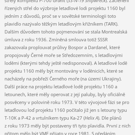
střely komplexu P-700
Granit
(
SS-N-19 Shipwreck
). Začlenění
řízených střel do výzbroje letadlové lodi projektu 1160 byl
jedním z důvodů, proč se v sovětské terminologii toto
plavidlo nazývalo těžkým letadlovým křižníkem (TARK).
Dalším důvodem tohoto pojmenování se stala Montrealská
úmluva z roku 1936. Zmíněná smlouva totiž SSSR
zakazovala proplouvat průlivy Bospor a Dardanel, které
propojovaly Černé moře se Středozemním, s letadlovými
loděmi (kterými tehdy ještě nedisponoval). A letadlové lodě
projektu 1160 měly být montovány v loděnicích, které se
nacházely na pobřeží Černého moře (na území Ukrajiny).
Další práce na projektu letadlové lodě projektu 1160 a
letounech, které měly operovat z její paluby, byly oficiálně
posvěceny v polovině roku 1973. V této vývojové fázi se pro
letadlovou loď projektu 1160 počítalo již jen s letouny typu
T-10K a P-42 a vrtulníkem typu Ka-27 (
Helix A
). Dle plánů
z roku 1973 měly být postaveny tři tyto plavidla. První z nich
přitom mělo být VMF přijato v roce 1981. S předáním