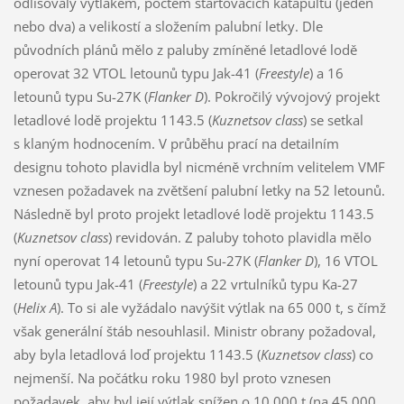
odlišovaly výtlakem, počtem startovacích katapultů (jeden
nebo dva) a velikostí a složením palubní letky. Dle
původních plánů mělo z paluby zmíněné letadlové lodě
operovat 32 VTOL letounů typu Jak-41 (
Freestyle
) a 16
letounů typu Su-27K (
Flanker D
). Pokročilý vývojový projekt
letadlové lodě projektu 1143.5 (
Kuznetsov class
) se setkal
s klaným hodnocením. V průběhu prací na detailním
designu tohoto plavidla byl nicméně vrchním velitelem VMF
vznesen požadavek na zvětšení palubní letky na 52 letounů.
Následně byl proto projekt letadlové lodě projektu 1143.5
(
Kuznetsov class
) revidován. Z paluby tohoto plavidla mělo
nyní operovat 14 letounů typu Su-27K (
Flanker D
), 16 VTOL
letounů typu Jak-41 (
Freestyle
) a 22 vrtulníků typu Ka-27
(
Helix A
). To si ale vyžádalo navýšit výtlak na 65 000 t, s čímž
však generální štáb nesouhlasil. Ministr obrany požadoval,
aby byla letadlová loď projektu 1143.5 (
Kuznetsov class
) co
nejmenší. Na počátku roku 1980 byl proto vznesen
požadavek, aby byl její výtlak snížen o 10 000 t (na 45 000