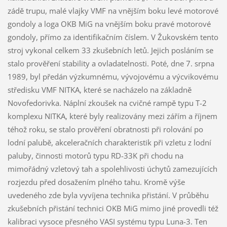
zádě trupu, malé vlajky VMF na vnějším boku levé motorové
gondoly a loga OKB MiG na vnějším boku pravé motorové
gondoly, přímo za identifikačním číslem. V Žukovském tento
stroj vykonal celkem 33 zkušebních letů. Jejich posláním se
stalo prověření stability a ovladatelnosti. Poté, dne 7. srpna
1989, byl předán výzkumnému, vývojovému a výcvikovému
středisku VMF NITKA, které se nacházelo na základně
Novofedorivka. Náplní zkoušek na cvičné rampě typu T-2
komplexu NITKA, které byly realizovány mezi zářím a říjnem
téhož roku, se stalo prověření obratnosti při rolování po
lodní palubě, akceleračních charakteristik při vzletu z lodní
paluby, činnosti motorů typu RD-33K při chodu na
mimořádný vzletový tah a spolehlivosti úchytů zamezujících
rozjezdu před dosažením plného tahu. Kromě výše
uvedeného zde byla vyvíjena technika přistání. V průběhu
zkušebních přistání technici OKB MiG mimo jiné provedli též
kalibraci vysoce přesného VASI systému typu Luna-3. Ten