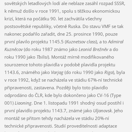
sovětských letadlových lodí ale neblaze zasáhl rozpad SSSR,
k němuž došlo v roce 1991, spolu s těžkou ekonomickou
krizí, která na počátku 90. let zachvátila všechny
postsovětské republiky, včetně Ruska. Do stavu VMF se tak
nakonec podařilo zařadit, dne 25. prosince 1990, pouze
první plavilo projektu 1145.5 (
Kuznetsov class
), a to
Admiral
Kuzněcov
(do roku 1987 známo jako
Leonid Brežněv
a do
roku 1990 jako
Tbilisi
). Montáž mírně modifikovaného
sourozence tohoto plavidla v podobě plavidla projektu
1143.6, známého jako
Varjag
(do roku 1990 jako
Riga
), byla
v roce 1992, když se nacházela ve stádiu 67%-ní technické
připravenosti, zastavena. Později bylo toto plavidlo
odprodáno do ČLR, kde bylo dokončeno jako CV-16 (Type
001)
Liaoning
. Dne 1. listopadu 1991 shodný osud postihl i
první plavidlo projektu 1143.7, známé jako
Uljanovsk
. Jeho
montáž se přitom tehdy nacházela ve stádiu 20%-ní
technické připravenosti. Studií proveditelnosti adaptace