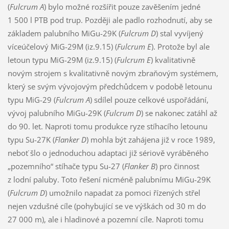
(
Fulcrum A
) bylo možné rozšířit pouze zavěšením jedné
1 500 l PTB pod trup. Později ale padlo rozhodnutí, aby se
základem palubního MiGu-29K (
Fulcrum D
) stal vyvíjený
víceúčelový MiG-29M (iz.9.15) (
Fulcrum E
). Protože byl ale
letoun typu MiG-29M (iz.9.15) (
Fulcrum E
) kvalitativně
novým strojem s kvalitativně novým zbraňovým systémem,
který se svým vývojovým předchůdcem v podobě letounu
typu MiG-29 (
Fulcrum A
) sdílel pouze celkové uspořádání,
vývoj palubního MiGu-29K (
Fulcrum D
) se nakonec zatáhl až
do 90. let. Naproti tomu produkce ryze stíhacího letounu
typu Su-27K (
Flanker D
) mohla být zahájena již v roce 1989,
neboť šlo o jednoduchou adaptaci již sériově vyráběného
„pozemního“ stíhače typu Su-27 (
Flanker B
) pro činnost
z lodní paluby. Toto řešení nicméně palubnímu MiGu-29K
(
Fulcrum D
) umožnilo napadat za pomoci řízených střel
nejen vzdušné cíle (pohybující se ve výškách od 30 m do
27 000 m), ale i hladinové a pozemní cíle. Naproti tomu