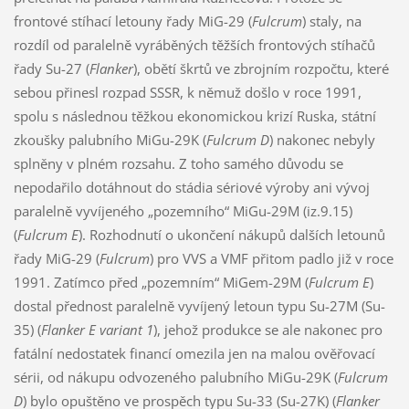
frontové stíhací letouny řady MiG-29 (
Fulcrum
) staly, na
rozdíl od paralelně vyráběných těžších frontových stíhačů
řady Su-27 (
Flanker
), obětí škrtů ve zbrojním rozpočtu, které
sebou přinesl rozpad SSSR, k němuž došlo v roce 1991,
spolu s následnou těžkou ekonomickou krizí Ruska, státní
zkoušky palubního MiGu-29K (
Fulcrum D
) nakonec nebyly
splněny v plném rozsahu. Z toho samého důvodu se
nepodařilo dotáhnout do stádia sériové výroby ani vývoj
paralelně vyvíjeného „pozemního“ MiGu-29M (iz.9.15)
(
Fulcrum E
). Rozhodnutí o ukončení nákupů dalších letounů
řady MiG-29 (
Fulcrum
) pro VVS a VMF přitom padlo již v roce
1991. Zatímco před „pozemním“ MiGem-29M (
Fulcrum E
)
dostal přednost paralelně vyvíjený letoun typu Su-27M (Su-
35) (
Flanker E variant 1
), jehož produkce se ale nakonec pro
fatální nedostatek financí omezila jen na malou ověřovací
sérii, od nákupu odvozeného palubního MiGu-29K (
Fulcrum
D
) bylo opuštěno ve prospěch typu Su-33 (Su-27K) (
Flanker