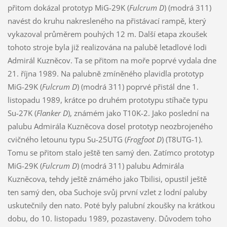
přitom dokázal prototyp MiG-29K (
Fulcrum D
) (modrá 311)
navést do kruhu nakresleného na přistávací rampě, který
vykazoval průměrem pouhých 12 m. Další etapa zkoušek
tohoto stroje byla již realizována na palubě letadlové lodi
Admirál Kuzněcov. Ta se přitom na moře poprvé vydala dne
21. října 1989. Na palubně zmíněného plavidla prototyp
MiG-29K (
Fulcrum D
) (modrá 311) poprvé přistál dne 1.
listopadu 1989, krátce po druhém prototypu stíhače typu
Su-27K (
Flanker D
), známém jako T10K-2. Jako poslední na
palubu Admirála Kuzněcova dosel prototyp neozbrojeného
cvičného letounu typu Su-25UTG (
Frogfoot D
) (T8UTG-1).
Tomu se přitom stalo ještě ten samý den. Zatímco prototyp
MiG-29K (
Fulcrum D
) (modrá 311) palubu Admirála
Kuzněcova, tehdy ještě známého jako Tbilisi, opustil ještě
ten samý den, oba Suchoje svůj první vzlet z lodní paluby
uskutečnily den nato. Poté byly palubní zkoušky na krátkou
dobu, do 10. listopadu 1989, pozastaveny. Důvodem toho