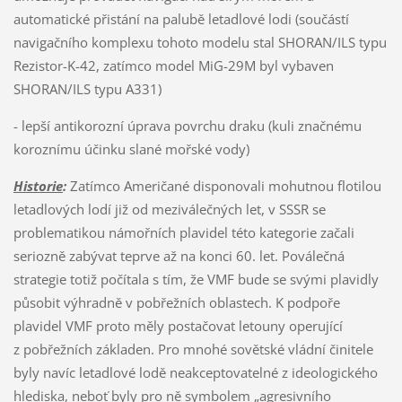
automatické přistání na palubě letadlové lodi (součástí
navigačního komplexu tohoto modelu stal SHORAN/ILS typu
Rezistor-K-42, zatímco model MiG-29M byl vybaven
SHORAN/ILS typu A331)
- lepší antikorozní úprava povrchu draku (kuli značnému
koroznímu účinku slané mořské vody)
Historie
:
Zatímco Američané disponovali mohutnou flotilou
letadlových lodí již od meziválečných let, v SSSR se
problematikou námořních plavidel této kategorie začali
seriozně zabývat teprve až na konci 60. let. Poválečná
strategie totiž počítala s tím, že VMF bude se svými plavidly
působit výhradně v pobřežních oblastech. K podpoře
plavidel VMF proto měly postačovat letouny operující
z pobřežních základen. Pro mnohé sovětské vládní činitele
byly navíc letadlové lodě neakceptovatelné z ideologického
hlediska, neboť byly pro ně symbolem „agresivního