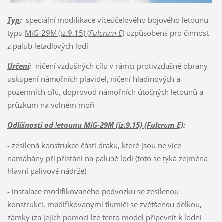
Typ
:
speciální modifikace víceúčelového bojového letounu
typu
MiG-29M (iz.9.15) (
Fulcrum E
)
uzpůsobená pro činnost
z palub letadlových lodí
Určení
:
ničení vzdušných cílů v rámci protivzdušné obrany
uskupení námořních plavidel, ničení hladinových a
pozemních cílů, doprovod námořních útočných letounů a
průzkum na volném moři
Odlišnosti od letounu MiG-29M (iz.9.15) (Fulcrum E)
:
- zesílená konstrukce částí draku, které jsou nejvíce
namáhány při přistání na palubě lodi (toto se týká zejména
hlavní palivové nádrže)
- instalace modifikovaného podvozku se zesílenou
konstrukcí, modifikovanými tlumiči se zvětšenou délkou,
zámky (za jejich pomoci lze tento model připevnit k lodní