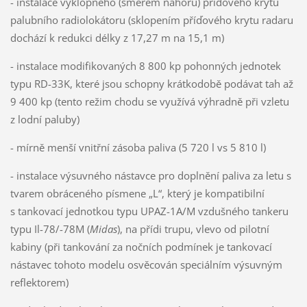
- instalace výklopného (směrem nahoru) příďového krytu
palubního radiolokátoru (sklopením příďového krytu radaru
dochází k redukci délky z 17,27 m na 15,1 m)
- instalace modifikovaných 8 800 kp pohonných jednotek
typu RD-33K, které jsou schopny krátkodobě podávat tah až
9 400 kp (tento režim chodu se využívá výhradně při vzletu
z lodní paluby)
- mírně menší vnitřní zásoba paliva (5 720 l vs 5 810 l)
- instalace výsuvného nástavce pro doplnění paliva za letu s
tvarem obráceného písmene „L“, který je kompatibilní
s tankovací jednotkou typu UPAZ-1A/M vzdušného tankeru
typu Il-78/-78M (
Midas
), na přídi trupu, vlevo od pilotní
kabiny (při tankování za nočních podmínek je tankovací
nástavec tohoto modelu osvěcován speciálním výsuvným
reflektorem)