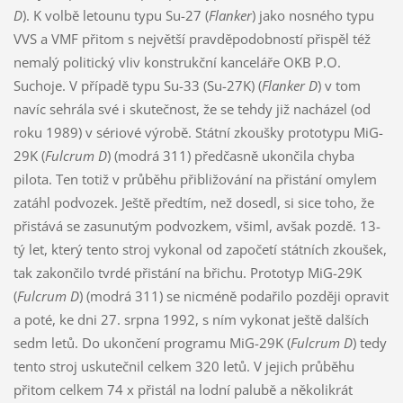
D
). K volbě letounu typu Su-27 (
Flanker
) jako nosného typu
VVS a VMF přitom s největší pravděpodobností přispěl též
nemalý politický vliv konstrukční kanceláře OKB P.O.
Suchoje. V případě typu Su-33 (Su-27K) (
Flanker D
) v tom
navíc sehrála své i skutečnost, že se tehdy již nacházel (od
roku 1989) v sériové výrobě. Státní zkoušky prototypu MiG-
29K (
Fulcrum D
) (modrá 311) předčasně ukončila chyba
pilota. Ten totiž v průběhu přibližování na přistání omylem
zatáhl podvozek. Ještě předtím, než dosedl, si sice toho, že
přistává se zasunutým podvozkem, všiml, avšak pozdě. 13-
tý let, který tento stroj vykonal od započetí státních zkoušek,
tak zakončilo tvrdé přistání na břichu. Prototyp MiG-29K
(
Fulcrum D
) (modrá 311) se nicméně podařilo později opravit
a poté, ke dni 27. srpna 1992, s ním vykonat ještě dalších
sedm letů. Do ukončení programu MiG-29K (
Fulcrum D
) tedy
tento stroj uskutečnil celkem 320 letů. V jejich průběhu
přitom celkem 74 x přistál na lodní palubě a několikrát