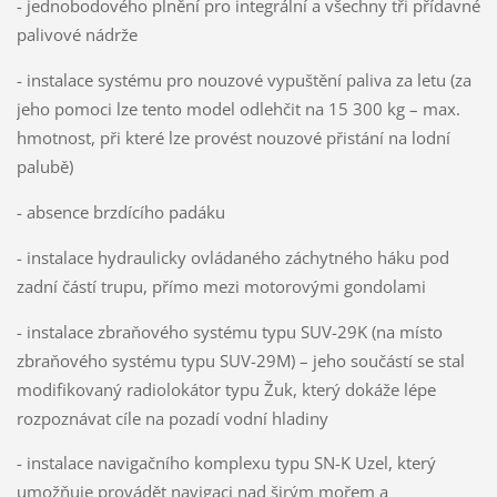
- jednobodového plnění pro integrální a všechny tři přídavné
palivové nádrže
- instalace systému pro nouzové vypuštění paliva za letu (za
jeho pomoci lze tento model odlehčit na 15 300 kg – max.
hmotnost, při které lze provést nouzové přistání na lodní
palubě)
- absence brzdícího padáku
- instalace hydraulicky ovládaného záchytného háku pod
zadní částí trupu, přímo mezi motorovými gondolami
- instalace zbraňového systému typu SUV-29K (na místo
zbraňového systému typu SUV-29M) – jeho součástí se stal
modifikovaný radiolokátor typu Žuk, který dokáže lépe
rozpoznávat cíle na pozadí vodní hladiny
- instalace navigačního komplexu typu SN-K Uzel, který
umožňuje provádět navigaci nad širým mořem a