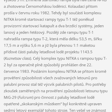
a zhotovena Černomořskou loděnicí. Kolaudací přitom
prošla v červnu roku 1982. Tehdy byl součástí komplexu
NITKA kromě startovací rampy typu T-1 též poněkud
provizorní startovací katapult a dva brzdící systémy, jeden
lanový a jeden řetězový. Později zde rampu typu T-1
nahradila rampa typu T-2, která měla délku 53,5 m, šířku
17,5 m a výšku 5,6 m a již byla přesnou 1:1 maketou
příďové části paluby letadlové lodě projektu 1143.5
(
Kuznetsov class
). Celý komplex typu NITKA s rampou typu T-
2 byl za operačně plně způsobilý prohlášen dne 22.
července 1983. Posláním komplexu NITKA se přitom kromě
prověření způsobilosti všech zvažovaných letounů pro
palubní provoz stal též výcvik palubních pilotů. Pro potřeby
zkoušek zaměřených na prověření způsobilosti letounu typu
MiG-29 (
Fulcrum
) pro činnost z paluby letadlové lodě
opatřené „skokanským můstkem“ byl konkrétně upraven
sedmý letový exemplář tohoto stroje. Ten vešel ve známost