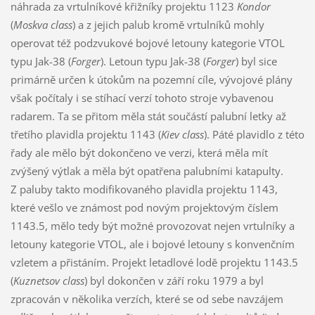
náhrada za vrtulníkové křižníky projektu 1123
Kondor
(
Moskva class
) a z jejich palub kromě vrtulníků mohly
operovat též podzvukové bojové letouny kategorie VTOL
typu Jak-38 (
Forger
). Letoun typu Jak-38 (
Forger
) byl sice
primárně určen k útokům na pozemní cíle, vývojové plány
však počítaly i se stíhací verzí tohoto stroje vybavenou
radarem. Ta se přitom měla stát součástí palubní letky až
třetího plavidla projektu 1143 (
Kiev class
). Páté plavidlo z této
řady ale mělo být dokončeno ve verzi, která měla mít
zvýšený výtlak a měla být opatřena palubními katapulty.
Z paluby takto modifikovaného plavidla projektu 1143,
které vešlo ve známost pod novým projektovým číslem
1143.5, mělo tedy být možné provozovat nejen vrtulníky a
letouny kategorie VTOL, ale i bojové letouny s konvenčním
vzletem a přistáním. Projekt letadlové lodě projektu 1143.5
(
Kuznetsov class
) byl dokončen v září roku 1979 a byl
zpracován v několika verzích, které se od sebe navzájem