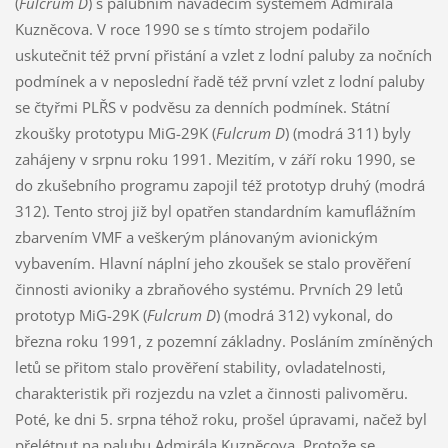
(
Fulcrum D
) s palubním naváděcím systémem Admirála
Kuzněcova. V roce 1990 se s tímto strojem podařilo
uskutečnit též první přistání a vzlet z lodní paluby za nočních
podmínek a v neposlední řadě též první vzlet z lodní paluby
se čtyřmi PLŘS v podvěsu za denních podmínek. Státní
zkoušky prototypu MiG-29K (
Fulcrum D
) (modrá 311) byly
zahájeny v srpnu roku 1991. Mezitím, v září roku 1990, se
do zkušebního programu zapojil též prototyp druhý (modrá
312). Tento stroj již byl opatřen standardním kamuflážním
zbarvením VMF a veškerým plánovaným avionickým
vybavením. Hlavní náplní jeho zkoušek se stalo prověření
činnosti avioniky a zbraňového systému. Prvních 29 letů
prototyp MiG-29K (
Fulcrum D
) (modrá 312) vykonal, do
března roku 1991, z pozemní základny. Posláním zmíněných
letů se přitom stalo prověření stability, ovladatelnosti,
charakteristik při rozjezdu na vzlet a činnosti palivoměru.
Poté, ke dni 5. srpna téhož roku, prošel úpravami, načež byl
přelétnut na palubu Admirála Kuzněcova. Protože se