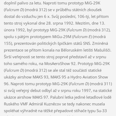
doplnil palivo za letu. Naproti tomu prototyp MiG-29K
(
Fulcrum D
) (modrá 312) se v průběhu státních zkoušek
dostal do vzduchu jen 6 x. Svůj poslední, 106-tý, let přitom
tento stroj vykonal dne 28. srpna 1992. Mezitím, dne 13.
února 1992, byl prototyp MiG-29K (
Fulcrum D
) (modrá 312),
spolu s pátým prototypem MiGu-29M (
Fulcrum E
) (modrá
155), prezentován politických špičkám států SNS. Zmíněná
prezentace se přitom konala na Běloruském letišti Mašulišči.
Širší veřejnosti se tento stroj poprvé představil až v srpnu
toho samého roku, na MosAeroShow 92. Prototyp MiG-29K
(
Fulcrum D
) (modrá 312) se ale stal též součástí statické
ukázky airshow MAKS 93, MAKS 95 a Hydro Aviation Show
96. Naproti tomu prototyp MiG-29K (
Fulcrum D
) (modrá 311)
si svůj veřejný debut odbyl až v srpnu roku 1997, na statické
ukázce airshow MAKS 97. Palubní letka jediné letadlové lodě
Ruského VMF Admirál Kuzněcov se tedy nakonec musela
spoléhat výhradně na těžké přepadové stíhače typu Su-33