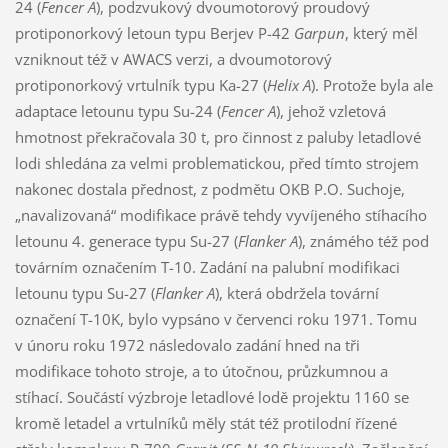
24 (
Fencer A
), podzvukový dvoumotorový proudový
protiponorkový letoun typu Berjev P-42
Garpun
, který měl
vzniknout též v AWACS verzi, a dvoumotorový
protiponorkový vrtulník typu Ka-27 (
Helix A
). Protože byla ale
adaptace letounu typu Su-24 (
Fencer A
), jehož vzletová
hmotnost překračovala 30 t, pro činnost z paluby letadlové
lodi shledána za velmi problematickou, před tímto strojem
nakonec dostala přednost, z podmětu OKB P.O. Suchoje,
„navalizovaná“ modifikace právě tehdy vyvíjeného stíhacího
letounu 4. generace typu Su-27 (
Flanker A
), známého též pod
továrním označením T-10. Zadání na palubní modifikaci
letounu typu Su-27 (
Flanker A
), která obdržela tovární
označení T-10K, bylo vypsáno v červenci roku 1971. Tomu
v únoru roku 1972 následovalo zadání hned na tři
modifikace tohoto stroje, a to útočnou, průzkumnou a
stíhací. Součástí výzbroje letadlové lodě projektu 1160 se
kromě letadel a vrtulníků měly stát též protilodní řízené