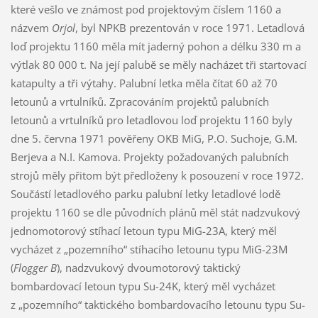
které vešlo ve známost pod projektovým číslem 1160 a
názvem
Orjol
, byl NPKB prezentován v roce 1971. Letadlová
loď projektu 1160 měla mít jaderný pohon a délku 330 m a
výtlak 80 000 t. Na její palubě se měly nacházet tři startovací
katapulty a tři výtahy. Palubní letka měla čítat 60 až 70
letounů a vrtulníků. Zpracováním projektů palubních
letounů a vrtulníků pro letadlovou loď projektu 1160 byly
dne 5. června 1971 pověřeny OKB MiG, P.O. Suchoje, G.M.
Berjeva a N.I. Kamova. Projekty požadovaných palubních
strojů měly přitom být předloženy k posouzení v roce 1972.
Součástí letadlového parku palubní letky letadlové lodě
projektu 1160 se dle původních plánů měl stát nadzvukový
jednomotorový stíhací letoun typu MiG-23A, který měl
vycházet z „pozemního“ stíhacího letounu typu MiG-23M
(
Flogger B
), nadzvukový dvoumotorový taktický
bombardovací letoun typu Su-24K, který měl vycházet
z „pozemního“ taktického bombardovacího letounu typu Su-