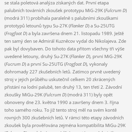
se stala poletová analýza získaných dat. První etapa
palubních továrních zkoušek prototypu MiG-29K (
Fulcrum D
)
(modrá 311) probíhala paralelně s palubními zkouškami
prototypů letounů typu Su-27K (
Flanker D
) a Su-25UTG
(
Frogfoot D
) a byla završena dnem 21. listopadu 1989. Ještě
ten samý den se Admirál Kuzněcov vydal do Nikolajeva. Zde
pak byl dovybaven. Do tohoto data přitom všechny tři výše
uvedené letouny, druhý Su-27K (
Flanker D
), první MiG-29K
(
Fucrum D
) a první Su-25UTG (
Frogfoot D
), vykonaly
dohromady 227 zkušebních letů. Zatímco prvně uvedený
stroj v jejich průběhu uskutečnil celkem 20 zkrácených
přistání na lodní palubě, ten druhý 13, ten třetí 2. Závodní
zkoušky MiGu-29K (
Fulcrum D
) (modrá 311) byly opět
obnoveny dne 23. května 1990 a završeny dnem 3. října
toho samého roku. To již tento stroj měl na svém kontě
rovných 300 zkušebních letů. V rámci této etapy závodních
zkoušek byla prověřována zejména kompatibilita MiGu-29K