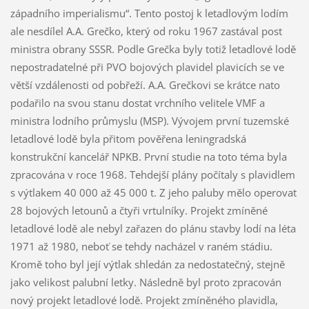
západního imperialismu“. Tento postoj k letadlovým lodím
ale nesdílel A.A. Grečko, který od roku 1967 zastával post
ministra obrany SSSR. Podle Grečka byly totiž letadlové lodě
nepostradatelné při PVO bojových plavidel plavicích se ve
větší vzdálenosti od pobřeží. A.A. Grečkovi se krátce nato
podařilo na svou stanu dostat vrchního velitele VMF a
ministra lodního průmyslu (MSP). Vývojem první tuzemské
letadlové lodě byla přitom pověřena leningradská
konstrukční kancelář NPKB. První studie na toto téma byla
zpracována v roce 1968. Tehdejší plány počítaly s plavidlem
s výtlakem 40 000 až 45 000 t. Z jeho paluby mělo operovat
28 bojových letounů a čtyři vrtulníky. Projekt zmíněné
letadlové lodě ale nebyl zařazen do plánu stavby lodí na léta
1971 až 1980, neboť se tehdy nacházel v raném stádiu.
Kromě toho byl její výtlak shledán za nedostatečný, stejně
jako velikost palubní letky. Následně byl proto zpracován
nový projekt letadlové lodě. Projekt zmíněného plavidla,