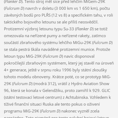
(
Flanker D
). Tento stroj měl sice před lehčím MiGem-29K
(
Fulcrum D
) navrch v doletu (3 000 km vs 1 650 km), počtu
závěsných bodů pro PLŘS (12 vs 8) a specifickém tahu, v roli
taktického bojového letounu se ale příliš neosvědčil.
Protizemní výzbroj letounu typu Su-33 (
Flanker D
) se totiž
omezovala na neřízené pumy a neřízené rakety, zatímco
součástí zbraňového systému lehčího MiGu-29K (
Fulcrum D
)
se stala pestrá škála naváděné protizemní munice. Protože
letoun typu MiG-29K (
Fulcrum D
) navíc disponoval
pokročilejší zbraňovým systémem, který jej stavěl na úroveň
4+ generace, ještě v srpnu roku 1996 byly státní zkoušky
tohoto modelu obnoveny. Krátce poté, co se prototyp MiG-
29K (
Fulcrum D
) (modrá 312), vrátil z Hydro Aviation Show
96, která se konala v Gelendžiku, proto zamířil k 929. GLIC
(státní testovací letové centrum) z Achtubinska. Vzhledem k
tíživé finanční situaci Ruska ale tento pokus o oživení
programu MiG-29K (
Fulcrum D
) nakonec vyzněl zcela
naprázdno. Toto nicméně pro tento palubní bojový letoun