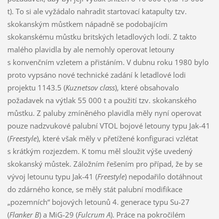
t). To si ale vyžádalo nahradit startovací katapulty tzv.
skokanským můstkem nápadně se podobajícím
skokanskému můstku britských letadlových lodí. Z takto
malého plavidla by ale nemohly operovat letouny
s konvenčním vzletem a přistáním. V dubnu roku 1980 bylo
proto vypsáno nové technické zadání k letadlové lodi
projektu 1143.5 (
Kuznetsov class
), které obsahovalo
požadavek na výtlak 55 000 t a použití tzv. skokanského
můstku. Z paluby zmíněného plavidla měly nyní operovat
pouze nadzvukové palubní VTOL bojové letouny typu Jak-41
(
Freestyle
), které však měly v přetížené konfiguraci vzlétat
s krátkým rozjezdem. K tomu měl sloužit výše uvedený
skokanský můstek. Záložním řešením pro případ, že by se
vývoj letounu typu Jak-41 (
Freestyle
) nepodařilo dotáhnout
do zdárného konce, se měly stát palubní modifikace
„pozemních“ bojových letounů 4. generace typu Su-27
(
Flanker B
) a MiG-29 (
Fulcrum A
). Práce na pokročilém