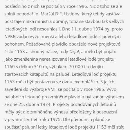
posledního z nich se počítalo v roce 1986. Nic z toho se ale
splnit nepodařilo. Maršál D.F. Ustinov, který tehdy zastával
post tajemníka ministra obrany, totiž se stavbou tak velkých
letadlových lodí nesouhlasil. Dne 11. dubna 1974 byl proto
NPKB zadán vývoj menší a lehčí letadlové lodě s jaderným
pohonem. Požadované plavidlo obdrželo nové projektové
číslo 1153 a shodný název, tedy
Orjol
, a mělo být pojato
jako zmenšenina nerealizované letadlové lodě projektu
1160 s délkou 310 m, výtlakem 70 000 t a dvojicí
startovacích katapultů na palubě. Letadlová loď projektu
1153 měla být postavena ve dvou exemplářích. S jejich
zavedení do výzbroje VMF se počítalo v roce 1985. Vývoj
palubních letounů pro zmíněné plavidlo byl zadán výnosem
ze dne 25. dubna 1974. Projekty požadovaných letounů
měly být dle zmíněného výnosu předloženy k posouzení
v prvním čtvrtletí roku 1975. Dle původních plánů se
součástí palubní letky letadlové lodě projektu 1153 měl stát