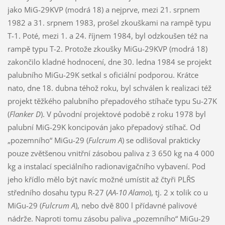
jako MiG-29KVP (modrá 18) a nejprve, mezi 21. srpnem
1982 a 31. srpnem 1983, prošel zkouškami na rampě typu
T-1. Poté, mezi 1. a 24. říjnem 1984, byl odzkoušen též na
rampě typu T-2. Protože zkoušky MiGu-29KVP (modrá 18)
zakončilo kladné hodnocení, dne 30. ledna 1984 se projekt
palubního MiGu-29K setkal s oficiální podporou. Krátce
nato, dne 18. dubna téhož roku, byl schválen k realizaci též
projekt těžkého palubního přepadového stíhače typu Su-27K
(
Flanker D
). V původní projektové podobě z roku 1978 byl
palubní MiG-29K koncipován jako přepadový stíhač. Od
„pozemního“ MiGu-29 (
Fulcrum A
) se odlišoval prakticky
pouze zvětšenou vnitřní zásobou paliva z 3 650 kg na 4 000
kg a instalací speciálního radionavigačního vybavení. Pod
jeho křídlo mělo být navíc možné umístit až čtyři PLŘS
středního dosahu typu R-27 (
AA-10 Alamo
), tj. 2 x tolik co u
MiGu-29 (
Fulcrum A
), nebo dvě 800 l přídavné palivové
nádrže. Naproti tomu zásobu paliva „pozemního“ MiGu-29