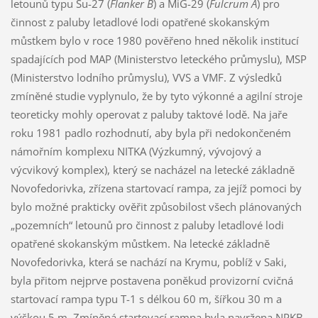
letounů typu Su-27 (
Flanker B
) a MiG-29 (
Fulcrum A
) pro
činnost z paluby letadlové lodi opatřené skokanským
můstkem bylo v roce 1980 pověřeno hned několik institucí
spadajících pod MAP (Ministerstvo leteckého průmyslu), MSP
(Ministerstvo lodního průmyslu), VVS a VMF. Z výsledků
zmíněné studie vyplynulo, že by tyto výkonné a agilní stroje
teoreticky mohly operovat z paluby taktové lodě. Na jaře
roku 1981 padlo rozhodnutí, aby byla při nedokončeném
námořním komplexu NITKA (Výzkumný, vývojový a
výcvikový komplex), který se nacházel na letecké základně
Novofedorivka, zřízena startovací rampa, za jejíž pomoci by
bylo možné prakticky ověřit způsobilost všech plánovaných
„pozemních“ letounů pro činnost z paluby letadlové lodi
opatřené skokanským můstkem. Na letecké základně
Novofedorivka, která se nachází na Krymu, poblíž v Saki,
byla přitom nejprve postavena poněkud provizorní cvičná
startovací rampa typu T-1 s délkou 60 m, šířkou 30 m a
výškou 5 m. Zmíněná startovací rampa byla navržena NPKB