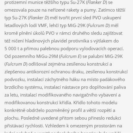
protizemní munice těžšího typu Su-27K (
Flanker D
) se
omezovala pouze na neřízené rakety a pumy. Zatímco těžší
typ Su-27K (
Flanker D
) měl tvořit první sled PVO uskupení
letadlových lodí VMF, lehčí typ MiG-29K (
Fulcrum D
) měl
kromě plnění úkolů PVO v rámci druhého sledu zajišťovat
též ničení hladinových plavidel protivníka s výtlakem do
5 000 t a přímou palebnou podporu vyloďovacích operací.
Od pozemního MiGu-29M (
Fulcrum E
) se palubní MiG-29K
(
Fulcrum D
) odlišoval zejména zesílenou konstrukcí a
zlepšenou antikorozní ochranou draku, zesílenou konstrukcí
podvozku, instalací záchytného háku na místo padákového
brzdícího systému, instalací nástavce pro doplňování paliva
za letu, instalací modifikovaného navigačního vybavení a
modifikovanou konstrukcí křídla. Křídlo tohoto modelu
konkrétně obdrželo pozměněný profil a větší rozpětí a
plochu. Posledně uvedené přitom sebou přineslo redukci
přistávací rychlosti. Vzhledem k omezeným prostorám na