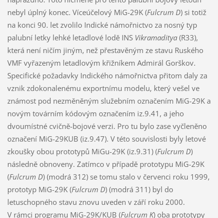
nebyl úplný konec. Víceúčelový MiG-29K (
Fulcrum D
) si totiž
na konci 90. let zvolilo Indické námořnictvo za nosný typ
palubní letky lehké letadlové lodě INS
Vikramaditya
(R33),
která není ničím jiným, než přestavěným ze stavu Ruského
VMF vyřazeným letadlovým křižníkem Admirál Gorškov.
Specifické požadavky Indického námořnictva přitom daly za
vznik zdokonalenému exportnímu modelu, který vešel ve
známost pod nezměněným služebním označením MiG-29K a
novým továrním kódovým označením iz.9.41, a jeho
dvoumístné cvičně-bojové verzi. Pro tu bylo zase vyčleněno
označení MiG-29KUB (iz.9.47). V této souvislosti byly letové
zkoušky obou prototypů MiGu-29K (iz.9.31) (
Fulcrum D
)
následně obnoveny. Zatímco v případě prototypu MiG-29K
(
Fulcrum D
) (modrá 312) se tomu stalo v červenci roku 1999,
prototyp MiG-29K (
Fulcrum D
) (modrá 311) byl do
letuschopného stavu znovu uveden v září roku 2000.
V rámci programu MiG-29K/KUB (
Fulcrum K
) oba prototypy