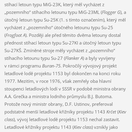
stíhací letoun typu MiG-23K, který měl vycházet z
„pozemního“ stíhacího letounu typu MiG-23ML (
Flogger G
), a
útočný letoun typu Su-25K (1. s tímto označením), který měl
vycházet z „pozemního“ útočného letounu typu Su-25
(
Frogfoot A
). Později ale před těmito dvěma letouny dostal
přednost stíhací letoun typu Su-27KI a útočný letoun typu
Su-27KŠ. Zmíněné stroje měly vycházet z „pozemního“
stíhacího letounu typu Su-27 (
Flanker A
) a byly vyvíjeny
v rámci programu
Buran-75
. Pokročilý vývojový projekt
letadlové lodě projektu 1153 byl dokončen na konci roku
1977. Mezitím, v roce 1976, však zemřely oba hlavní
stoupenci letadlových lodí v SSSR v podobě ministra obrany
A.A. Grečka a ministra lodního průmyslu B.J. Butoma.
Protože nový ministr obrany, D.F. Ustinov, preferoval
podstatně menší letadlové křižníky projektu 1143
Krčet
(
Kiev
class
), vývoj letadlové lodě projektu 1153 nechal zastavit.
Letadlové křižníky projektu 1143 (
Kiev class
) vznikly jako