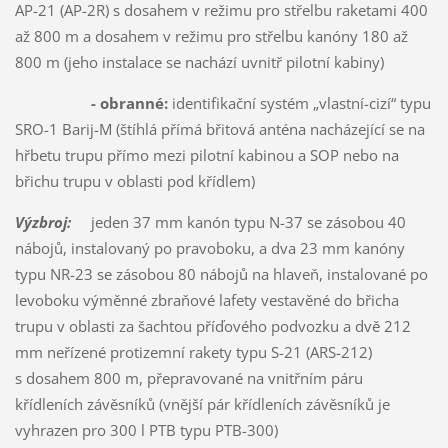
AP-21 (AP-2R) s dosahem v režimu pro střelbu raketami 400
až 800 m a dosahem v režimu pro střelbu kanóny 180 až
800 m (jeho instalace se nachází uvnitř pilotní kabiny)
- obranné:
identifikační systém „vlastní-cizí“ typu
SRO-1 Barij-M (štíhlá přímá břitová anténa nacházející se na
hřbetu trupu přímo mezi pilotní kabinou a SOP nebo na
břichu trupu v oblasti pod křídlem)
Výzbroj:
jeden 37 mm kanón typu N-37 se zásobou 40
nábojů, instalovaný po pravoboku, a dva 23 mm kanóny
typu NR-23 se zásobou 80 nábojů na hlaveň, instalované po
levoboku výměnné zbraňové lafety vestavěné do břicha
trupu v oblasti za šachtou příďového podvozku a dvě 212
mm neřízené protizemní rakety typu S-21 (ARS-212)
s dosahem 800 m, přepravované na vnitřním páru
křídleních závěsníků (vnější pár křídleních závěsníků je
vyhrazen pro 300 l PTB typu PTB-300)