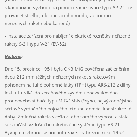
s kanónovou výzbrojí, za pomoci zaměřovače typu AP-21 lze
provádět střelbu, dle operačního módu, za pomoci
neřízených raket nebo kanónů)
- instalace zařízení pro nabíjení elektrické roznětky neřízené
rakety S-21 typu V-21 (EV-52)
Historie
:
Dne 15. prosince 1951 byla OKB MiG pověřena začleněním
dvou 212 mm těžkých neřízených raket s raketovým
pohonem na tuhé pohonné látky (TPH) typu ARS-212 z dílny
institutu NII-1 do zbraňového systému podzvukového
proudového stíhače typu MiG-15bis (
Fagot
), nejvýkonnějšího
sériově vyráběného bojového letounu domácí konstrukce té
doby. Zmíněná raketa vzešla z toho samého výnosu a stala
se součástí vzdušného raketového systému typu AS-21.
Vývoj této zbraně se podařilo završit v březnu roku 1952.