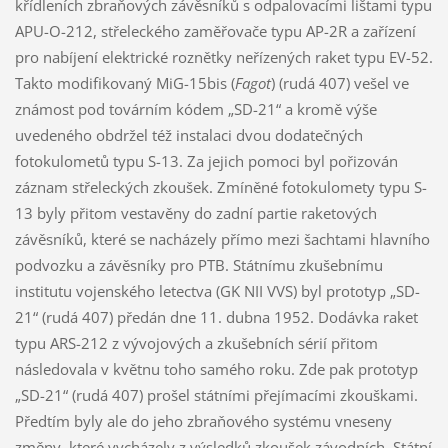
křídleních zbraňových závěsníků s odpalovacími lištami typu
APU-O-212, střeleckého zaměřovače typu AP-2R a zařízení
pro nabíjení elektrické roznětky neřízených raket typu EV-52.
Takto modifikovaný MiG-15bis (
Fagot
) (rudá 407) vešel ve
známost pod továrním kódem „SD-21“ a kromě výše
uvedeného obdržel též instalaci dvou dodatečných
fotokulometů typu S-13. Za jejich pomoci byl pořizován
záznam střeleckých zkoušek. Zmíněné fotokulomety typu S-
13 byly přitom vestavěny do zadní partie raketových
závěsníků, které se nacházely přímo mezi šachtami hlavního
podvozku a závěsníky pro PTB. Státnímu zkušebnímu
institutu vojenského letectva (GK NII VVS) byl prototyp „SD-
21“ (rudá 407) předán dne 11. dubna 1952. Dodávka raket
typu ARS-212 z vývojových a zkušebních sérií přitom
následovala v květnu toho samého roku. Zde pak prototyp
„SD-21“ (rudá 407) prošel státními přejímacími zkouškami.
Předtím byly ale do jeho zbraňového systému vneseny
změny, které vycházely z výsledků zkoušek závodních. Státní