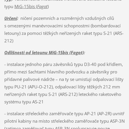
typu
MiG-15bis (
Fagot
)
Určení
:
ničení pozemních a rozměrných vzdušných cílů
s omezenými manévrovacími schopnostmi (bombardovací
letouny) za pomoci těžkých neřízených raket typu S-21 (ARS-
212)
Odlišnosti od letounu MiG-15bis (Fagot)
:
- instalace jednoho páru závěsníků typu D3-40 pod křídlem,
přímo mezi šachtami hlavního podvozku a závěsníky pro
přídavné palivové nádrže – na ty se umisťují odpalovací lišty
typu PU-21 (APU-O-212), odpalovací lišty těžkých 212 mm
neřízených raket typu S-21 (ARS-212) leteckého raketového
systému typu AS-21
- instalace střeleckého zaměřovače typu AP-21 (AP-2R) uvnitř
pilotní kabiny na místo střeleckého zaměřovače typu ASP-3N
(zatímco zaměřovač typu ASP-3N spolupracuje pouze