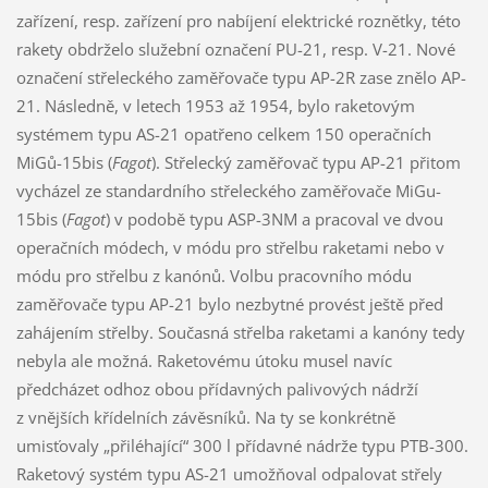
zařízení, resp. zařízení pro nabíjení elektrické roznětky, této
rakety obdrželo služební označení PU-21, resp. V-21. Nové
označení střeleckého zaměřovače typu AP-2R zase znělo AP-
21. Následně, v letech 1953 až 1954, bylo raketovým
systémem typu AS-21 opatřeno celkem 150 operačních
MiGů-15bis (
Fagot
). Střelecký zaměřovač typu AP-21 přitom
vycházel ze standardního střeleckého zaměřovače MiGu-
15bis (
Fagot
) v podobě typu ASP-3NM a pracoval ve dvou
operačních módech, v módu pro střelbu raketami nebo v
módu pro střelbu z kanónů. Volbu pracovního módu
zaměřovače typu AP-21 bylo nezbytné provést ještě před
zahájením střelby. Současná střelba raketami a kanóny tedy
nebyla ale možná. Raketovému útoku musel navíc
předcházet odhoz obou přídavných palivových nádrží
z vnějších křídelních závěsníků. Na ty se konkrétně
umisťovaly „přiléhající“ 300 l přídavné nádrže typu PTB-300.
Raketový systém typu AS-21 umožňoval odpalovat střely