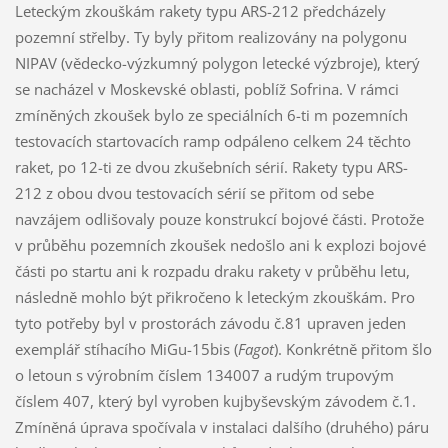
Leteckým zkouškám rakety typu ARS-212 předcházely
pozemní střelby. Ty byly přitom realizovány na polygonu
NIPAV (vědecko-výzkumný polygon letecké výzbroje), který
se nacházel v Moskevské oblasti, poblíž Sofrina. V rámci
zmíněných zkoušek bylo ze speciálních 6-ti m pozemních
testovacích startovacích ramp odpáleno celkem 24 těchto
raket, po 12-ti ze dvou zkušebních sérií. Rakety typu ARS-
212 z obou dvou testovacích sérií se přitom od sebe
navzájem odlišovaly pouze konstrukcí bojové části. Protože
v průběhu pozemních zkoušek nedošlo ani k explozi bojové
části po startu ani k rozpadu draku rakety v průběhu letu,
následně mohlo být přikročeno k leteckým zkouškám. Pro
tyto potřeby byl v prostorách závodu č.81 upraven jeden
exemplář stíhacího MiGu-15bis (
Fagot
). Konkrétně přitom šlo
o letoun s výrobním číslem 134007 a rudým trupovým
číslem 407, který byl vyroben kujbyševským závodem č.1.
Zmíněná úprava spočívala v instalaci dalšího (druhého) páru