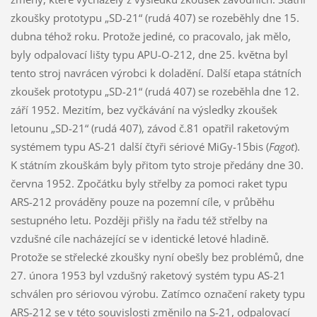
zkoušky prototypu „SD-21“ (rudá 407) se rozeběhly dne 15.
dubna téhož roku. Protože jediné, co pracovalo, jak mělo,
byly odpalovací lišty typu APU-O-212, dne 25. května byl
tento stroj navrácen výrobci k doladění. Další etapa státních
zkoušek prototypu „SD-21“ (rudá 407) se rozeběhla dne 12.
září 1952. Mezitím, bez vyčkávání na výsledky zkoušek
letounu „SD-21“ (rudá 407), závod č.81 opatřil raketovým
systémem typu AS-21 další čtyři sériové MiGy-15bis (
Fagot
).
K státním zkouškám byly přitom tyto stroje předány dne 30.
června 1952. Zpočátku byly střelby za pomoci raket typu
ARS-212 prováděny pouze na pozemní cíle, v průběhu
sestupného letu. Později přišly na řadu též střelby na
vzdušné cíle nacházející se v identické letové hladině.
Protože se střelecké zkoušky nyní obešly bez problémů, dne
27. února 1953 byl vzdušný raketový systém typu AS-21
schválen pro sériovou výrobu. Zatímco označení rakety typu
ARS-212 se v této souvislosti změnilo na S-21, odpalovací