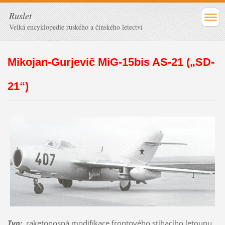
Ruslet
Velká encyklopedie ruského a čínského letectví
Mikojan-Gurjevič MiG-15bis AS-21 („SD-
21“)
Typ
:
raketonosná modifikace frontového stíhacího letounu