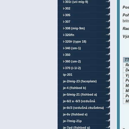
i-301t (uti mig-9)
Pos
i-302
Poh
i-305
bri
i-307
i-308 (mig-9m)
Rad
i-320/fn
Výz
i-320/r (type 18)
i-340 (sm-1)
i-350
TT
i-360 (sm-2)
Ro
i-370 (i-1/-2)
D
ip-201
V
P
je-2/mig-23 (faceplate)
M
je-4 (fishbed b)
Ma
je-5/mig-21 (fishbed a)
P
Ma
je-6/2 a -6/3 (vzdušná
zkušebna)
je-6t/3 (vzdušná zkušebna)
je-6v (fishbed e)
je-7/mig-21p
je-7pd (fishbed g)