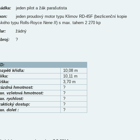
ádka:
jeden pilot a žák parašutista
on:
jeden proudový motor typu Klimov RD-45F (bezlicenční kopie
tského typu Rolls-Royce
Nene II
) s max. tahem 2 270 kp
ar:
žádný
broj:
?
D:
zpětí křídla:
10,08 m
élka:
10,11 m
ýška:
3,70 m
rázdná hmotnost:
?
ax. vzletová hmotnost:
?
x. rychlost:
?
raktický dostup:
?
x. dolet :
?