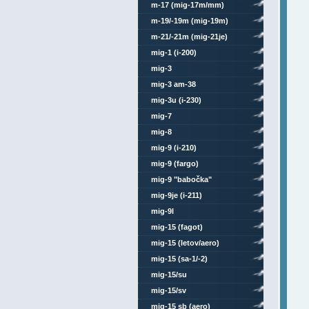
m-17 (mig-17m/mm)
m-19/-19m (mig-19m)
m-21/-21m (mig-21je)
mig-1 (i-200)
mig-3
mig-3 am-38
mig-3u (i-230)
mig-7
mig-8
mig-9 (i-210)
mig-9 (fargo)
mig-9 "babočka"
mig-9je (i-211)
mig-9l
mig-15 (fagot)
mig-15 (letov/aero)
mig-15 (sa-1/-2)
mig-15/su
mig-15/sv
mig-15 sb (aero)