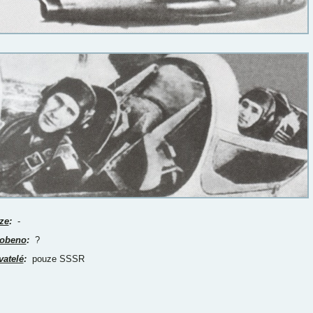
ze
:
-
obeno
:
?
vatelé
:
pouze SSSR