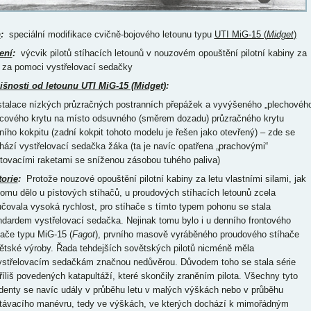
p
:
speciální modifikace cvičně-bojového letounu typu
UTI MiG-15 (
Midget
)
ení
:
výcvik pilotů stíhacích letounů v nouzovém opouštění pilotní kabiny za
u za pomoci vystřelovací sedačky
išnosti od letounu UTI MiG-15 (Midget)
:
nstalace nízkých průzračných postranních přepážek a vyvýšeného „plechovéh
cového krytu na místo odsuvného (směrem dozadu) průzračného krytu
ního kokpitu (zadní kokpit tohoto modelu je řešen jako otevřený) – zde se
hází vystřelovací sedačka žáka (ta je navíc opatřena „prachovými“
rtovacími raketami se sníženou zásobou tuhého paliva)
torie
:
Protože nouzové opouštění pilotní kabiny za letu vlastními silami, jak
tomu dělo u pístových stíhačů, u proudových stíhacích letounů zcela
učovala vysoká rychlost, pro stíhače s tímto typem pohonu se stala
ndardem vystřelovací sedačka. Nejinak tomu bylo i u denního frontového
hače typu MiG-15 (
Fagot
), prvního masově vyráběného proudového stíhače
ětské výroby. Řada tehdejších sovětských pilotů nicméně měla
ystřelovacím sedačkám značnou nedůvěrou. Důvodem toho se stala série
říliš povedených katapultáží, které skončily zraněním pilota. Všechny tyto
identy se navíc udály v průběhu letu v malých výškách nebo v průběhu
stávacího manévru, tedy ve výškách, ve kterých dochází k mimořádným