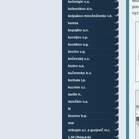
let
kočerigin s.a.
pos
kolesnikov d.n.
vyz
kolpakov-mirošničenko l.d.
komta
kopejkin a.n.
koroljov s.p.
kostikov a.g.
kozlov s.g.
kričevskij s.s.
krylov a.a.
kučerenko b.v.
kurbala l.p.
kuzmin s.i.
laville h.
lavočkin s.a.
lii
lisunov b.p.
mai
mikojan a.i. a gurjevič m.i.
1.44 (flatpack)