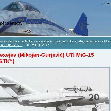
úvod
kého letectví
dní stránka
-
Technika
-
sovětská a ruská technika
-
Letecká technika
-
Miko
. a Gurjevič M.I.
-
UTI MiG-15/STK
exejev (Mikojan-Gurjevič) UTI MiG-15
„STK“)