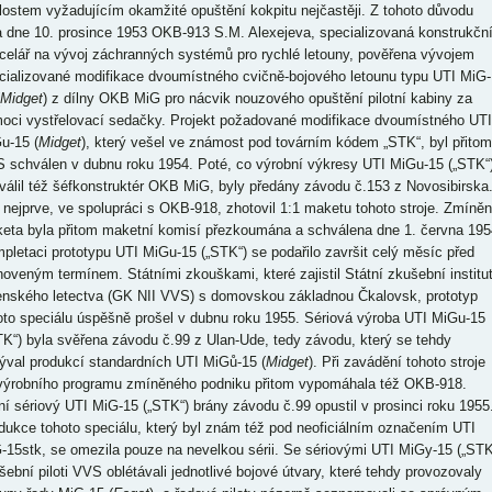
lostem vyžadujícím okamžité opuštění kokpitu nejčastěji. Z tohoto důvodu
a dne 10. prosince 1953 OKB-913 S.M. Alexejeva, specializovaná konstrukčn
celář na vývoj záchranných systémů pro rychlé letouny, pověřena vývojem
cializované modifikace dvoumístného cvičně-bojového letounu typu UTI MiG-
Midget
) z dílny OKB MiG pro nácvik nouzového opuštění pilotní kabiny za
oci vystřelovací sedačky. Projekt požadované modifikace dvoumístného UTI
u-15 (
Midget
), který vešel ve známost pod továrním kódem „STK“, byl přitom
 schválen v dubnu roku 1954. Poté, co výrobní výkresy UTI MiGu-15 („STK“
válil též šéfkonstruktér OKB MiG, byly předány závodu č.153 z Novosibirska
 nejprve, ve spolupráci s OKB-918, zhotovil 1:1 maketu tohoto stroje. Zmíně
eta byla přitom maketní komisí přezkoumána a schválena dne 1. června 195
pletaci prototypu UTI MiGu-15 („STK“) se podařilo završit celý měsíc před
noveným termínem. Státními zkouškami, které zajistil Státní zkušební institu
enského letectva (GK NII VVS) s domovskou základnou Čkalovsk, prototyp
oto speciálu úspěšně prošel v dubnu roku 1955. Sériová výroba UTI MiGu-15
TK“) byla svěřena závodu č.99 z Ulan-Ude, tedy závodu, který se tehdy
ýval produkcí standardních UTI MiGů-15 (
Midget
). Při zavádění tohoto stroje
výrobního programu zmíněného podniku přitom vypomáhala též OKB-918.
ní sériový UTI MiG-15 („STK“) brány závodu č.99 opustil v prosinci roku 1955
dukce tohoto speciálu, který byl znám též pod neoficiálním označením UTI
-15stk, se omezila pouze na nevelkou sérii. Se sériovými UTI MiGy-15 („STK
šební piloti VVS oblétávali jednotlivé bojové útvary, které tehdy provozovaly