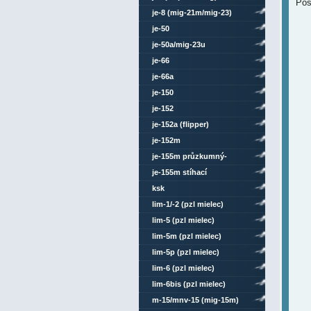
Pos
je-8 (mig-21m/mig-23)
je-50
je-50a/mig-23u
je-66
je-66a
je-150
je-152
je-152a (flipper)
je-152m
je-155m průzkumný-
bombardovací
je-155m stíhací
ksk
lim-1/-2 (pzl mielec)
lim-5 (pzl mielec)
lim-5m (pzl mielec)
lim-5p (pzl mielec)
lim-6 (pzl mielec)
lim-6bis (pzl mielec)
m-15/mnv-15 (mig-15m)