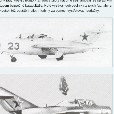
ouny řady MiG-15 (
Fagot
), a řadové piloty názorně seznamovali se správným
tupem bezpečné katapultáže. Poté vyzývali dobrovolníky z jejich řad, aby si
koušeli též opuštění pilotní kabiny za pomoci vystřelovací sedačky.