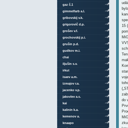
udá
gaz č.1
byl
gimmelfarb a.l.
kan
gribovskij v.k.
spe
grigorovič d.p.
15 (
grošev v.f.
pom
MiG
grochovskij p.i.
VVS
grušin p.d.
sch
gudkov m.i.
Ten
chai
mak
iljušin s.v.
Kom
irkut
sta
voj
isaev a.m.
toh
izmajov r.a.
(„S
jacenko v.p.
zab
jakovlev a.s.
do 
kai
Prv
kalinin k.a.
Pro
kemenov a.
MiG
zku
knaapo