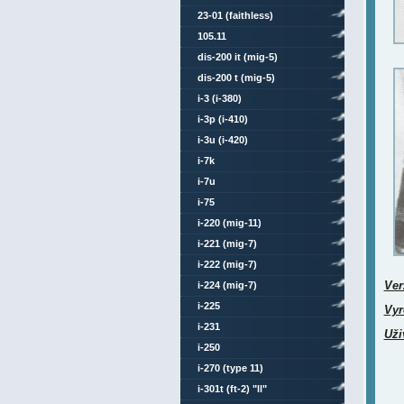
23-01 (faithless)
105.11
dis-200 it (mig-5)
dis-200 t (mig-5)
i-3 (i-380)
i-3p (i-410)
i-3u (i-420)
i-7k
i-7u
i-75
i-220 (mig-11)
i-221 (mig-7)
i-222 (mig-7)
Ver
i-224 (mig-7)
i-225
Vyr
i-231
Uži
i-250
i-270 (type 11)
i-301t (ft-2) "ll"