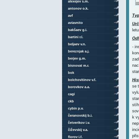
alexejev s.m.
antonov o.k.
Ty
avf
aviavnito
Urč
let
bakšaev g.i.
bartini r.l.
Odl
beljaev v.n.
- i
bereznjak a.j.
kon
berjev g.m.
zad
nac
bisnovat m.r.
sta
bok
His
bolchovitinov v.f.
se 
borovkov a.a.
vyl
cagi
sta
ckb
stí
cybin p.v.
sov
čeranovskij b.i.
k v
četverikov i.v.
nep
inc
čiževskij v.a.
při
florov i.f.