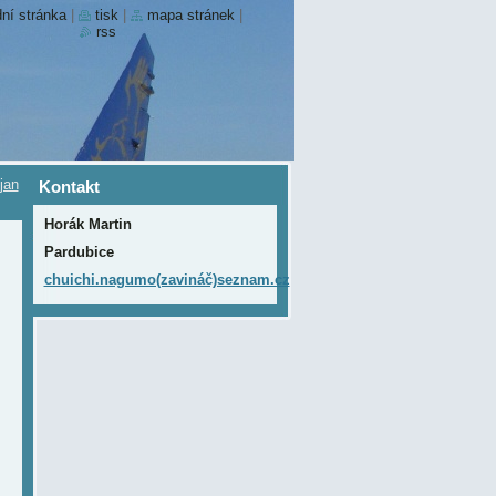
ní stránka
|
tisk
|
mapa stránek
|
rss
jan
Kontakt
Horák Martin
Pardubice
chuichi.nagumo(zavináč)seznam.cz