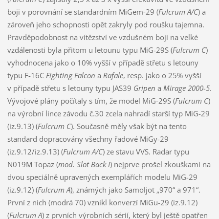
boji v porovnání se standardním MiGem-29 (
Fulcrum A/C
) a
zároveň jeho schopnosti opět zakryly pod roušku tajemna.
Pravděpodobnost na vítězství ve vzdušném boji na velké
vzdálenosti byla přitom u letounu typu MiG-29S (
Fulcrum C
)
vyhodnocena jako o 10% vyšší v případě střetu s letouny
typu F-16C
Fighting Falcon
a
Rafale
, resp. jako o 25% vyšší
v případě střetu s letouny typu JAS39
Gripen
a
Mirage 2000-5
.
Vývojové plány počítaly s tím, že model MiG-29S (
Fulcrum C
)
na výrobní lince závodu č.30 zcela nahradí starší typ MiG-29
(iz.9.13) (
Fulcrum C
). Současně měly však být na tento
standard dopracovány všechny řadové MiGy-29
(iz.9.12/iz.9.13) (
Fulcrum A/C
) ze stavu VVS. Radar typu
N019M Topaz (
mod. Slot Back I
) nejprve prošel zkouškami na
dvou speciálně upravených exemplářích modelu MiG-29
(iz.9.12) (
Fulcrum A
), známých jako Samoljot „970“ a 971“.
První z nich (modrá 70) vznikl konverzí MiGu-29 (iz.9.12)
(
Fulcrum A
) z prvních výrobních sérií, který byl ještě opatřen