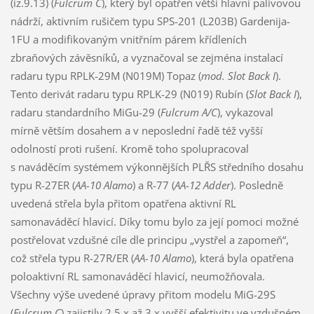
(iz.9.13) (
Fulcrum C
), který byl opatřen větší hlavní palivovou
nádrží, aktivním rušičem typu SPS-201 (L203B) Gardenija-
1FU a modifikovaným vnitřním párem křídleních
zbraňových závěsníků, a vyznačoval se zejména instalací
radaru typu RPLK-29M (N019M) Topaz (
mod. Slot Back I
).
Tento derivát radaru typu RPLK-29 (N019) Rubín (
Slot Back I
),
radaru standardního MiGu-29 (
Fulcrum A/C
), vykazoval
mírně větším dosahem a v neposlední řadě též vyšší
odolností proti rušení. Kromě toho spolupracoval
s naváděcím systémem výkonnějších PLŘS středního dosahu
typu R-27ER (
AA-10 Alamo
) a R-77 (
AA-12 Adder
). Posledně
uvedená střela byla přitom opatřena aktivní RL
samonaváděcí hlavicí. Díky tomu bylo za její pomoci možné
postřelovat vzdušné cíle dle principu „vystřel a zapomeň“,
což střela typu R-27R/ER (
AA-10 Alamo
), která byla opatřena
poloaktivní RL samonaváděcí hlavicí, neumožňovala.
Všechny výše uvedené úpravy přitom modelu MiG-29S
(
Fulcrum C
) zajistily 2,5 x až 3 x vyšší efektivitu ve vzdušném