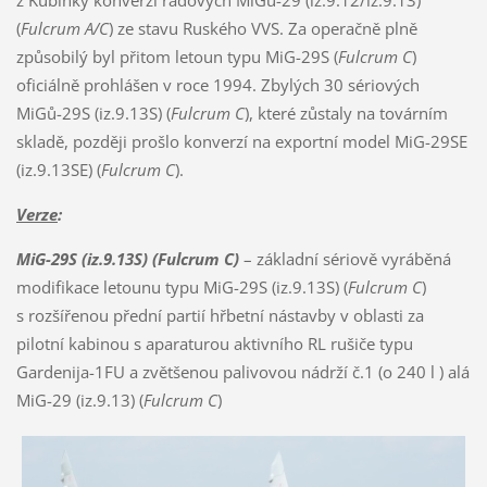
z Kubinky konverzí řadových MiGů-29 (iz.9.12/iz.9.13)
(
Fulcrum A/C
) ze stavu Ruského VVS. Za operačně plně
způsobilý byl přitom letoun typu MiG-29S (
Fulcrum C
)
oficiálně prohlášen v roce 1994. Zbylých 30 sériových
MiGů-29S (iz.9.13S) (
Fulcrum C
), které zůstaly na továrním
skladě, později prošlo konverzí na exportní model MiG-29SE
(iz.9.13SE) (
Fulcrum C
).
Verze
:
MiG-29S (iz.9.13S) (Fulcrum C)
– základní sériově vyráběná
modifikace letounu typu MiG-29S (iz.9.13S) (
Fulcrum C
)
s rozšířenou přední partií hřbetní nástavby v oblasti za
pilotní kabinou s aparaturou aktivního RL rušiče typu
Gardenija-1FU a zvětšenou palivovou nádrží č.1 (o 240 l ) alá
MiG-29 (iz.9.13) (
Fulcrum C
)