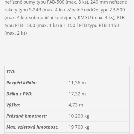
neřízené pumy typu FAB-500 (max. 8 ks), 240 mm neřízené
rakety typu S-24B (max. 4 ks), zápalné nádrže typu ZB-500
(max. 4 ks), submuniční kontejnery KMGU (max. 4 ks), PTB
typu PTB-1500 (max. 1 ks) a 1 150 l PTB typu PTB-1150
(max. 2 ks)
TTD:
Rozpětí křídla:
11,36 m
Délka s PVD:
17,32 m
Výška:
4,73 m
Prázdná hmotnost:
10 200 kg
Max. vzletová hmotnost:
19 700 kg