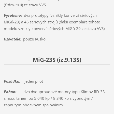
(
Fulcrum A
) ze stavu VVS.
Vyrobeno
:
dva prototypy (vznikly konverzí sériových
MiGů-29) a 46 sériových strojů (další exempláře tohoto
modelu vznikly konverzí sériových MiGů-29 ze stavu VVS)
Uživatelé
:
pouze Rusko
MiG-23S (iz.9.13S)
Posádka:
jeden pilot
Pohon:
dva dvouproudové motory typu Klimov RD-33
s max. tahem po 5 040 kp / 8 340 kp s vypnutým /
zapnutým přídavným spalováním