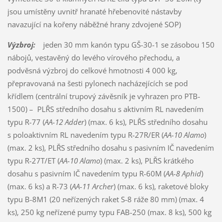
jsou umístěny uvnitř hranaté hřebenovité nástavby
navazující na kořeny náběžné hrany zdvojené SOP)
Výzbroj:
jeden 30 mm kanón typu GŠ-30-1 se zásobou 150
nábojů, vestavěný do levého vírového přechodu, a
podvěsná výzbroj do celkové hmotnosti 4 000 kg,
přepravovaná na šesti pylonech nacházejících se pod
křídlem (centrální trupový závěsník je vyhrazen pro PTB-
1500) – PLŘS středního dosahu s aktivním RL navedením
typu R-77 (
AA-12 Adder
) (max. 6 ks), PLŘS středního dosahu
s poloaktivním RL navedením typu R-27R/ER (
AA-10 Alamo
)
(max. 2 ks), PLŘS středního dosahu s pasivním IČ navedením
typu R-27T/ET (
AA-10 Alamo
) (max. 2 ks), PLŘS krátkého
dosahu s pasivním IČ navedením typu R-60M (
AA-8 Aphid
)
(max. 6 ks) a R-73 (
AA-11 Archer
) (max. 6 ks), raketové bloky
typu B-8M1 (20 neřízených raket S-8 ráže 80 mm) (max. 4
ks), 250 kg neřízené pumy typu FAB-250 (max. 8 ks), 500 kg