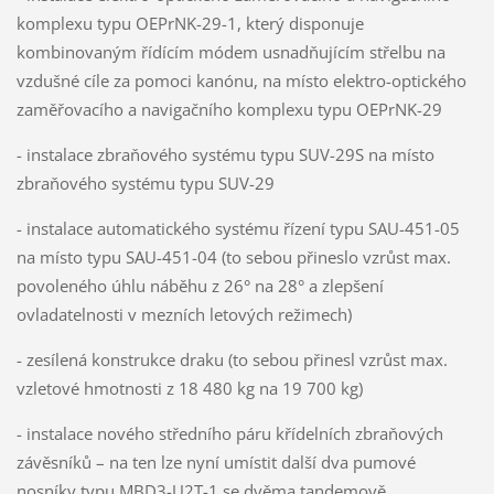
komplexu typu OEPrNK-29-1, který disponuje
kombinovaným řídícím módem usnadňujícím střelbu na
vzdušné cíle za pomoci kanónu, na místo elektro-optického
zaměřovacího a navigačního komplexu typu OEPrNK-29
- instalace zbraňového systému typu SUV-29S na místo
zbraňového systému typu SUV-29
- instalace automatického systému řízení typu SAU-451-05
na místo typu SAU-451-04 (to sebou přineslo vzrůst max.
povoleného úhlu náběhu z 26° na 28° a zlepšení
ovladatelnosti v mezních letových režimech)
- zesílená konstrukce draku (to sebou přinesl vzrůst max.
vzletové hmotnosti z 18 480 kg na 19 700 kg)
- instalace nového středního páru křídelních zbraňových
závěsníků – na ten lze nyní umístit další dva pumové
nosníky typu MBD3-U2T-1 se dvěma tandemově