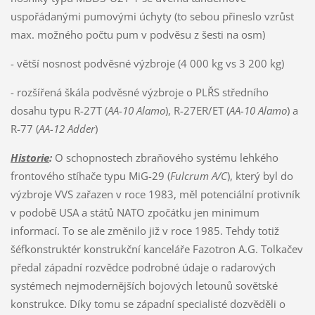
uspořádanými pumovými úchyty (to sebou přineslo vzrůst
max. možného počtu pum v podvěsu z šesti na osm)
- větší nosnost podvěsné výzbroje (4 000 kg vs 3 200 kg)
- rozšířená škála podvěsné výzbroje o PLŘS středního
dosahu typu R-27T (
AA-10 Alamo
), R-27ER/ET (
AA-10 Alamo
) a
R-77 (
AA-12 Adder
)
Historie
:
O schopnostech zbraňového systému lehkého
frontového stíhače typu MiG-29 (
Fulcrum A/C
), který byl do
výzbroje VVS zařazen v roce 1983, měl potenciální protivník
v podobě USA a států NATO zpočátku jen minimum
informací. To se ale změnilo již v roce 1985. Tehdy totiž
šéfkonstruktér konstrukční kanceláře Fazotron A.G. Tolkačev
předal západní rozvědce podrobné údaje o radarových
systémech nejmodernějších bojových letounů sovětské
konstrukce. Díky tomu se západní specialisté dozvěděli o