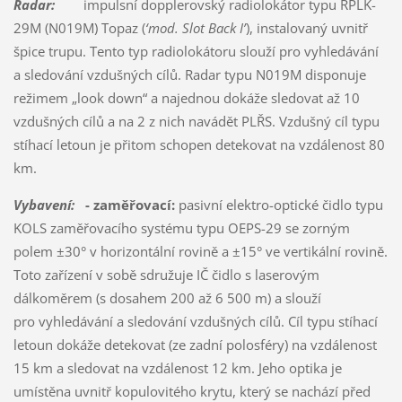
Radar:
impulsní dopplerovský radiolokátor typu RPLK-
29M (N019M) Topaz (
‘mod. Slot Back I’
), instalovaný uvnitř
špice trupu. Tento typ radiolokátoru slouží pro vyhledávání
a sledování vzdušných cílů. Radar typu N019M disponuje
režimem „look down“ a najednou dokáže sledovat až 10
vzdušných cílů a na 2 z nich navádět PLŘS. Vzdušný cíl typu
stíhací letoun je přitom schopen detekovat na vzdálenost 80
km.
Vybavení:
- zaměřovací:
pasivní elektro-optické čidlo typu
KOLS zaměřovacího systému typu OEPS-29 se zorným
polem ±30° v horizontální rovině a ±15° ve vertikální rovině.
Toto zařízení v sobě sdružuje IČ čidlo s laserovým
dálkoměrem (s dosahem 200 až 6 500 m) a slouží
pro vyhledávání a sledování vzdušných cílů. Cíl typu stíhací
letoun dokáže detekovat (ze zadní polosféry) na vzdálenost
15 km a sledovat na vzdálenost 12 km. Jeho optika je
umístěna uvnitř kopulovitého krytu, který se nachází před