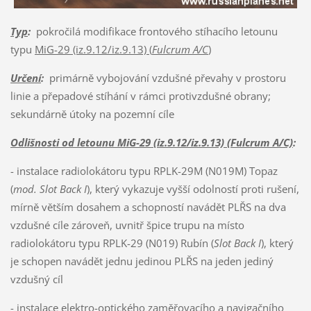
Typ
:
pokročilá modifikace frontového stíhacího letounu
typu
MiG-29 (iz.9.12/iz.9.13) (
Fulcrum A/C
)
Určení
:
primárně vybojování vzdušné převahy v prostoru
linie a přepadové stíhání v rámci protivzdušné obrany;
sekundárně útoky na pozemní cíle
Odlišnosti od letounu MiG-29 (iz.9.12/iz.9.13) (Fulcrum A/C)
:
- instalace radiolokátoru typu RPLK-29M (N019M) Topaz
(
mod. Slot Back I
), který vykazuje vyšší odolností proti rušení,
mírně větším dosahem a schopností navádět PLŘS na dva
vzdušné cíle zároveň, uvnitř špice trupu na místo
radiolokátoru typu RPLK-29 (N019) Rubín (
Slot Back I
), který
je schopen navádět jednu jedinou PLŘS na jeden jediný
vzdušný cíl
- instalace elektro-optického zaměřovacího a navigačního