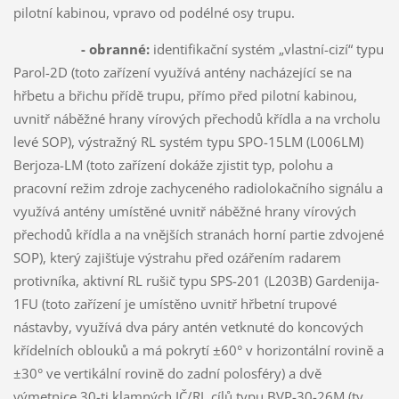
pilotní kabinou, vpravo od podélné osy trupu.
- obranné:
identifikační systém „vlastní-cizí“ typu
Parol-2D (toto zařízení využívá antény nacházející se na
hřbetu a břichu přídě trupu, přímo před pilotní kabinou,
uvnitř náběžné hrany vírových přechodů křídla a na vrcholu
levé SOP), výstražný RL systém typu SPO-15LM (L006LM)
Berjoza-LM (toto zařízení dokáže zjistit typ, polohu a
pracovní režim zdroje zachyceného radiolokačního signálu a
využívá antény umístěné uvnitř náběžné hrany vírových
přechodů křídla a na vnějších stranách horní partie zdvojené
SOP), který zajišťuje výstrahu před ozářením radarem
protivníka, aktivní RL rušič typu SPS-201 (L203B) Gardenija-
1FU (toto zařízení je umístěno uvnitř hřbetní trupové
nástavby, využívá dva páry antén vetknuté do koncových
křídelních oblouků a má pokrytí ±60° v horizontální rovině a
±30° ve vertikální rovině do zadní polosféry) a dvě
výmetnice 30-ti klamných IČ/RL cílů typu BVP-30-26M (ty