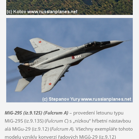
MiG-29S (iz.9.12S) (Fulcrum A)
– provedení letounu typu
MiG-29S (iz.9.13S) (
Fulcrum C
) s „nízkou“ hřbetní nástavbou
alá MiGu-29 (iz.9.12) (
Fulcrum A
). Všechny exempláře tohoto
modelu vznikly konverzí řadových MiGů-29 (iz.9.12)