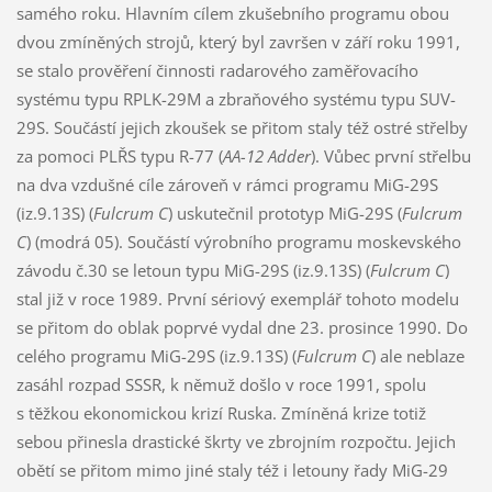
samého roku. Hlavním cílem zkušebního programu obou
dvou zmíněných strojů, který byl završen v září roku 1991,
se stalo prověření činnosti radarového zaměřovacího
systému typu RPLK-29M a zbraňového systému typu SUV-
29S. Součástí jejich zkoušek se přitom staly též ostré střelby
za pomoci PLŘS typu R-77 (
AA-12 Adder
). Vůbec první střelbu
na dva vzdušné cíle zároveň v rámci programu MiG-29S
(iz.9.13S) (
Fulcrum C
) uskutečnil prototyp MiG-29S (
Fulcrum
C
) (modrá 05). Součástí výrobního programu moskevského
závodu č.30 se letoun typu MiG-29S (iz.9.13S) (
Fulcrum C
)
stal již v roce 1989. První sériový exemplář tohoto modelu
se přitom do oblak poprvé vydal dne 23. prosince 1990. Do
celého programu MiG-29S (iz.9.13S) (
Fulcrum C
) ale neblaze
zasáhl rozpad SSSR, k němuž došlo v roce 1991, spolu
s těžkou ekonomickou krizí Ruska. Zmíněná krize totiž
sebou přinesla drastické škrty ve zbrojním rozpočtu. Jejich
obětí se přitom mimo jiné staly též i letouny řady MiG-29