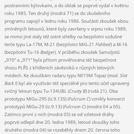
postranními kýlovkami, a do oblak se poprvé vydal v květnu
roku 1985. Ten druhý (modrá 71) se do zkušebního
programu zapojil v lednu roku 1986. Součástí zkoušek obou
zmíněných letounů, které byly završeny v srpnu roku 1989,
se mimo jiné staly též ostré střelby na bezpilotní vzdušné
terče typu La-17M, M-21 (bezpilotní MiG-21
Fishbed
) a M-16
(bezpilotní Tu-16
Badger
). V průběhu zkoušek Samoljotů
„970“ a „971“ byla přitom prověřována též bezpečnost
shozu PLŘS z křídleních závěsníků v různých letových
módech. Ke zkouškám radaru typu N019M Topaz (
mod. Slot
Back I
) byl ale využíván též speciálně pro tento účel upravený
cvičný letoun typu Tu-134UBL (
Crusty B
) (rudá 21). Oba
prototypu MiGu-29S (iz.9.13S) (
Fulcrum C
) vznikly konverzí
prototypů MiGu-29 (iz.9.13) (
Fulcrum C
) (modrá 04 a 05).
Zatímco první z nich (modrá 05) se od vzletové dráhy
poprvé odlepil dne 20. ledna 1989, letové zkoušky toho
druhého (modrá 04) se rozeběhly dnem 20. června toho