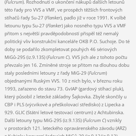
(
Fulcrum
). Rozhodnutí o ukončení nákupů dalších letounů
této řady pro VVS a VMF, ve prospěch těžších frontových
stíhačů řady Su-27 (
Flanker
), padlo již v roce 1991. K volbě
letounu typu Su-27 (
Flanker
) jako nosného typu VVS a VMF
přitom s největší pravděpodobností přispěl též nemalý
politický vliv konstrukční kanceláře OKB P.O. Suchoje. Do té
doby se podařilo zkompletovat pouhých 46 sériových
MiGů-29S (iz.9.13S) (
Fulcrum C
). VVS jich ale z tohoto počtu
převzalo jen 16. Zmíněné stroje se přitom na dlouhou dobu
staly posledními letouny z řady MiG-29 (
Fulcrum
)
objednanými Ruským VVS. 10 z nich bylo, v březnu roku
1993, zařazeno do stavu 73. GvIAP (gardový stíhací pluk),
který působil z letecké základny Šajkovka. Zbylé skončily u
CBP i PLS (výcvikové a přeškolovací středisko) z Lipecka a
929. GLIC (Státní letové testovací centrum) z Achtubinska.
Další letouny typu MiG-29S (iz.9.13S) (
Fulcrum C
) vznikly
v prostorách 121. leteckého opravárenského závodu (ARZ)