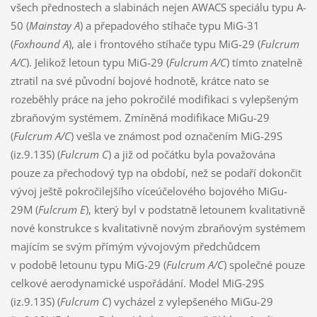
všech přednostech a slabinách nejen AWACS speciálu typu A-
50 (
Mainstay A
) a přepadového stíhače typu MiG-31
(
Foxhound A
), ale i frontového stíhače typu MiG-29 (
Fulcrum
A/C
). Jelikož letoun typu MiG-29 (
Fulcrum A/C
) tímto znatelně
ztratil na své původní bojové hodnotě, krátce nato se
rozeběhly práce na jeho pokročilé modifikaci s vylepšeným
zbraňovým systémem. Zmíněná modifikace MiGu-29
(
Fulcrum A/C
) vešla ve známost pod označením MiG-29S
(iz.9.13S) (
Fulcrum C
) a již od počátku byla považována
pouze za přechodový typ na období, než se podaří dokončit
vývoj ještě pokročilejšího víceúčelového bojového MiGu-
29M (
Fulcrum E
), který byl v podstatně letounem kvalitativně
nové konstrukce s kvalitativně novým zbraňovým systémem
majícím se svým přímým vývojovým předchůdcem
v podobě letounu typu MiG-29 (
Fulcrum A/C
) společné pouze
celkové aerodynamické uspořádání. Model MiG-29S
(iz.9.13S) (
Fulcrum C
) vycházel z vylepšeného MiGu-29