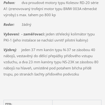
Pohon:
dva proudové motory typu Kolesov RD-20 série
A1 (zrenovovaný trofejní motor typu BMW 003A německé
výroby) s max. tahem po 800 kp
Radar:
žádný
Vybavení:
- zaměřovací:
jeden střelecký kolimátor typu
PKI-1 (jeho instalace se nachází uvnitř pilotní kabiny)
Výzbroj:
jeden 37 mm kanón typu N-37 se zásobou 40
nábojů, vestavěný do dělící přepážky příďového vstupu
vzduchu, a dva 23 mm kanóny typu NS-23K se zásobou 80
nábojů na hlaveň, umístěné pod potahem břicha přídě
trupu, po stranách šachty příďového podvozku
TTD: