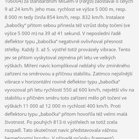
106004) za standardním MiGem-9 (
Fargo
) zaostával o celých
9 až 24 km/h. Jeho max. rychlost ve výšce 5 000 m, resp.
8 000 m tedy činila 854 km/h, resp. 832 km/h. Instalace
„babočky“ přitom sebou přinesla též vzrůst doby točení (ve
výšce 5 000 m) na 39 až 41 sekund. V neposlední řadě
deflektor typu „babočka“ negativně ovlivňoval přesnost
střelby. Každý 3. až 5. výstřel totiž provázely vibrace. Tento
jev se přitom vyskytoval zejména při letu ve velkých
výškách. Míření navíc komplikoval neblahý vliv zmíněného
zařízení na směrovou a příčnou stabilitu. Zatímco nejsilnější
vibrace v horizontální rovině deflektor typu „babočka“
vyvozoval při letu rychlostí 550 až 600 km/h, největší vliv na
stabilitu v příčném směru toto zařízení mělo při točení ve
výškách 11 000 až 12 000 m rychlostí 400 km/h. Proti
deflektoru typu „babočka“ přitom hovořila též velmi malá
životnost. Po pouhých 813-ti výstřelech se totiž zcela
rozpadl. Tato skutečnost navíc představovala vážnou
bezpečnostní hrozbu. V případě průniku fragmentů