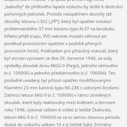
„babočky“ do příďového lapače vzduchu by došlo k destrukci
pohonných jednotek. Protože neúspěchem skončily též
zkoušky letounu I-302 („FP“), který byl opatřen instalací
problematického 37 mm kanónu typu N-37 na levoboku
hřbetu přídě trupu, VVS nakonec muselo sáhnout po
poněkud provizorním opatření v podobě přísných
provozních limitů. Podkladem pro příslušný manuál, který
byl stvrzen výnosem ze dne 29. července 1948, se staly
výsledky zkoušek dvou MiGů-9 (
Fargo
), jednoho sériového
(v.č. 109006) a jednoho předsériového (v.č. 106004). Ten
posledně uvedený byl přitom opatřen modifikovanými
hlavněmi 23 mm kanónů typu NS-23K s úsťovými brzdami.
Zatímco letoun MiG-9 (v.č. 109006) v rámci zmíněných
zkoušek, které byly realizovány mezi květnem a červnem
roku 1948, vykonal celkem 6 vzletů (z letiště Čkalovsk),
letoun MiG-9 (v.č. 106004) se za tu samou časovou periodu
dostal do vzduchu celkem 10 x (z letiště Saki). Zmíněný