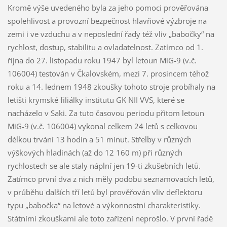
Kromě výše uvedeného byla za jeho pomoci prověřována
spolehlivost a provozní bezpečnost hlavňové výzbroje na
zemi i ve vzduchu a v neposlední řady též vliv „babočky“ na
rychlost, dostup, stabilitu a ovladatelnost. Zatímco od 1.
října do 27. listopadu roku 1947 byl letoun MiG-9 (v.č.
106004) testován v Čkalovském, mezi 7. prosincem téhož
roku a 14. lednem 1948 zkoušky tohoto stroje probíhaly na
letišti krymské filiálky institutu GK NII VVS, které se
nacházelo v Saki. Za tuto časovou periodu přitom letoun
MiG-9 (v.č. 106004) vykonal celkem 24 letů s celkovou
délkou trvání 13 hodin a 51 minut. Střelby v různých
výškových hladinách (až do 12 160 m) při různých
rychlostech se ale staly náplní jen 19-ti zkušebních letů.
Zatímco první dva z nich měly podobu seznamovacích letů,
v průběhu dalších tří letů byl prověřován vliv deflektoru
typu „babočka“ na letové a výkonnostní charakteristiky.
Státními zkouškami ale toto zařízení neprošlo. V první řadě