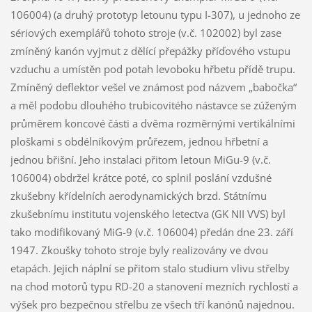
106004) (a druhý prototyp letounu typu I-307), u jednoho ze
sériových exemplářů tohoto stroje (v.č. 102002) byl zase
zmíněný kanón vyjmut z dělící přepážky příďového vstupu
vzduchu a umístěn pod potah levoboku hřbetu přídě trupu.
Zmíněný deflektor vešel ve známost pod názvem „babočka“
a měl podobu dlouhého trubicovitého nástavce se zúženým
průměrem koncové části a dvěma rozměrnými vertikálními
ploškami s obdélníkovým průřezem, jednou hřbetní a
jednou břišní. Jeho instalaci přitom letoun MiGu-9 (v.č.
106004) obdržel krátce poté, co splnil poslání vzdušné
zkušebny křídelních aerodynamických brzd. Státnímu
zkušebnímu institutu vojenského letectva (GK NII VVS) byl
tako modifikovaný MiG-9 (v.č. 106004) předán dne 23. září
1947. Zkoušky tohoto stroje byly realizovány ve dvou
etapách. Jejich náplní se přitom stalo studium vlivu střelby
na chod motorů typu RD-20 a stanovení mezních rychlostí a
výšek pro bezpečnou střelbu ze všech tří kanónů najednou.