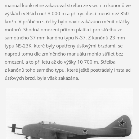
manuál konkrétně zakazoval střelbu ze všech tří kanónů ve
výškách větších než 3 000 m a při rychlosti menší než 350
km/h. V průběhu střelby bylo navíc zakázáno měnit otáčky
motorů. Shodná omezení přitom platila i pro střelbu ze
samotného 37 mm kanónu typu N-37. Z kanónů 23 mm
typu NS-23K, které byly opatřeny úsťovými brzdami, se
naproti tomu dle zmíněného manuálu mohlo střílet bez
omezení, a to při letu až do výšky 10 700 m. Střelba
z kanónů toho samého typu, které ještě postrádaly instalaci
úsťových brzd, byla však zakázána.