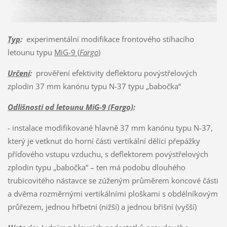
Typ
:
experimentální modifikace frontového stíhacího
letounu typu
MiG-9 (
Fargo
)
Určení
:
prověření efektivity deflektoru povýstřelových
zplodin 37 mm kanónu typu N-37 typu „babočka“
Odlišnosti od letounu MiG-9 (Fargo)
:
- instalace modifikované hlavně 37 mm kanónu typu N-37,
který je vetknut do horní části vertikální dělící přepážky
příďového vstupu vzduchu, s deflektorem povýstřelových
zplodin typu „babočka“ – ten má podobu dlouhého
trubicovitého nástavce se zúženým průměrem koncové části
a dvěma rozměrnými vertikálními ploškami s obdélníkovým
průřezem, jednou hřbetní (nižší) a jednou břišní (vyšší)