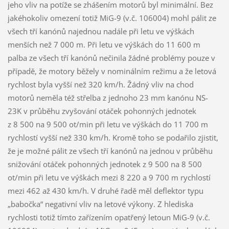
jeho vliv na potíže se zhášením motorů byl minimální. Bez
jakéhokoliv omezení totiž MiG-9 (v.č. 106004) mohl pálit ze
všech tří kanónů najednou nadále při letu ve výškách
menších než 7 000 m. Při letu ve výškách do 11 600 m
palba ze všech tří kanónů nečinila žádné problémy pouze v
případě, že motory běžely v nominálním režimu a že letová
rychlost byla vyšší než 320 km/h. Žádný vliv na chod
motorů neměla též střelba z jednoho 23 mm kanónu NS-
23K v průběhu zvyšování otáček pohonných jednotek
z 8 500 na 9 500 ot/min při letu ve výškách do 11 700 m
rychlostí vyšší než 330 km/h. Kromě toho se podařilo zjistit,
že je možné pálit ze všech tří kanónů na jednou v průběhu
snižování otáček pohonných jednotek z 9 500 na 8 500
ot/min při letu ve výškách mezi 8 220 a 9 700 m rychlostí
mezi 462 až 430 km/h. V druhé řadě měl deflektor typu
„babočka“ negativní vliv na letové výkony. Z hlediska
rychlosti totiž tímto zařízením opatřený letoun MiG-9 (v.č.