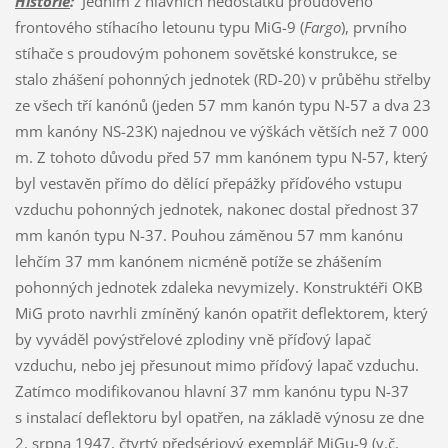
Historie
:
Jedním z hlavních nedostatků proudového
frontového stíhacího letounu typu MiG-9 (
Fargo
), prvního
stíhače s proudovým pohonem sovětské konstrukce, se
stalo zhášení pohonných jednotek (RD-20) v průběhu střelby
ze všech tří kanónů (jeden 57 mm kanón typu N-57 a dva 23
mm kanóny NS-23K) najednou ve výškách větších než 7 000
m. Z tohoto důvodu před 57 mm kanónem typu N-57, který
byl vestavěn přímo do dělící přepážky příďového vstupu
vzduchu pohonných jednotek, nakonec dostal přednost 37
mm kanón typu N-37. Pouhou záměnou 57 mm kanónu
lehčím 37 mm kanónem nicméně potíže se zhášením
pohonných jednotek zdaleka nevymizely. Konstruktéři OKB
MiG proto navrhli zmíněný kanón opatřit deflektorem, který
by vyváděl povýstřelové zplodiny vně příďový lapač
vzduchu, nebo jej přesunout mimo příďový lapač vzduchu.
Zatímco modifikovanou hlavní 37 mm kanónu typu N-37
s instalací deflektoru byl opatřen, na základě výnosu ze dne
2. srpna 1947, čtvrtý předsériový exemplář MiGu-9 (v.č.