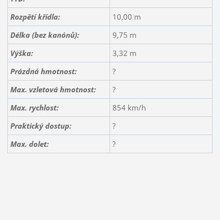
Rozpětí křídla:
10,00 m
Délka
(bez kanónů)
:
9,75 m
Výška:
3,32 m
Prázdná hmotnost:
?
Max. vzletová hmotnost:
?
Max. rychlost:
854 km/h
Praktický dostup:
?
Max. dolet:
?