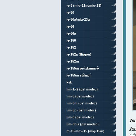
je-8 (mig-21m/mig-23)
je-50
je-50a/mig-23u
je-66
je-66a
je-150
je-152
je-152a (flipper)
je-152m
je-155m průzkumný-
bombardovací
je-155m stíhací
ksk
lim-1/-2 (pzl mielec)
lim-5 (pzl mielec)
lim-5m (pzl mielec)
lim-5p (pzl mielec)
lim-6 (pzl mielec)
Ver
lim-6bis (pzl mielec)
Vyr
m-15/mnv-15 (mig-15m)
29M