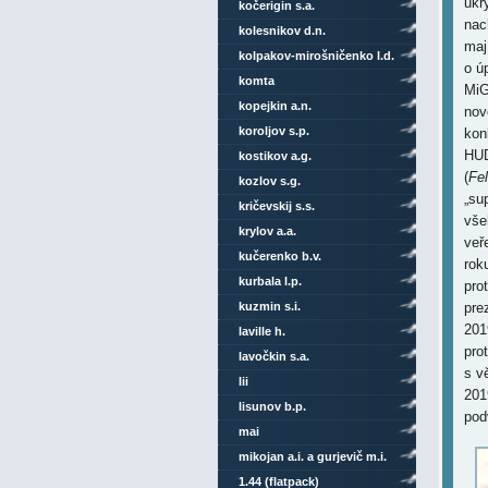
ukr
kočerigin s.a.
nac
kolesnikov d.n.
maj
kolpakov-mirošničenko l.d.
o ú
komta
MiG
kopejkin a.n.
nov
koroljov s.p.
kon
HUD
kostikov a.g.
(
Fe
kozlov s.g.
„su
kričevskij s.s.
vše
krylov a.a.
veř
kučerenko b.v.
rok
kurbala l.p.
pro
kuzmin s.i.
pre
201
laville h.
pro
lavočkin s.a.
s v
lii
201
lisunov b.p.
pod
mai
mikojan a.i. a gurjevič m.i.
1.44 (flatpack)