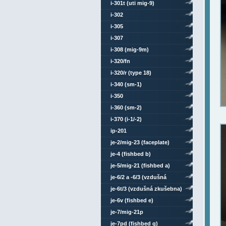
i-301t (uti mig-9)
i-302
i-305
i-307
i-308 (mig-9m)
i-320/fn
i-320/r (type 18)
i-340 (sm-1)
i-350
i-360 (sm-2)
i-370 (i-1/-2)
ip-201
je-2/mig-23 (faceplate)
je-4 (fishbed b)
je-5/mig-21 (fishbed a)
je-6/2 a -6/3 (vzdušná
zkušebna)
je-6t/3 (vzdušná zkušebna)
je-6v (fishbed e)
je-7/mig-21p
je-7pd (fishbed g)