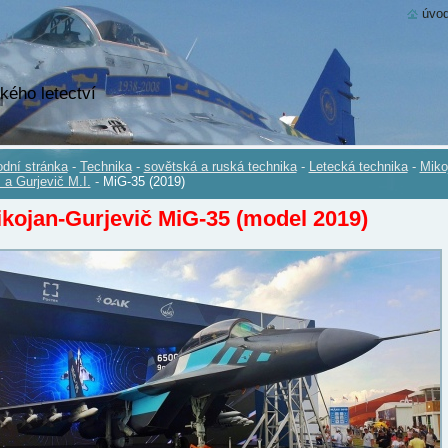
úvod
kého letectví
dní stránka
-
Technika
-
sovětská a ruská technika
-
Letecká technika
-
Miko
. a Gurjevič M.I.
-
MiG-35 (2019)
kojan-Gurjevič MiG-35 (model 2019)