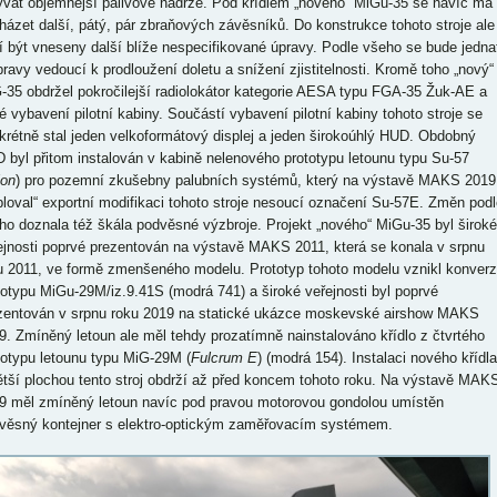
ývat objemnější palivové nádrže. Pod křídlem „nového“ MiGu-35 se navíc má
házet další, pátý, pár zbraňových závěsníků. Do konstrukce tohoto stroje ale
í být vneseny další blíže nespecifikované úpravy. Podle všeho se bude jedna
pravy vedoucí k prodloužení doletu a snížení zjistitelnosti. Kromě toho „nový“
-35 obdržel pokročilejší radiolokátor kategorie AESA typu FGA-35 Žuk-AE a
é vybavení pilotní kabiny. Součástí vybavení pilotní kabiny tohoto stroje se
krétně stal jeden velkoformátový displej a jeden širokoúhlý HUD. Obdobný
 byl přitom instalován v kabině nelenového prototypu letounu typu Su-57
lon
) pro pozemní zkušebny palubních systémů, který na výstavě MAKS 2019
ploval“ exportní modifikaci tohoto stroje nesoucí označení Su-57E. Změn podl
ho doznala též škála podvěsné výzbroje. Projekt „nového“ MiGu-35 byl široké
ejnosti poprvé prezentován na výstavě MAKS 2011, která se konala v srpnu
u 2011, ve formě zmenšeného modelu. Prototyp tohoto modelu vznikl konverz
totypu MiGu-29M/iz.9.41S (modrá 741) a široké veřejnosti byl poprvé
zentován v srpnu roku 2019 na statické ukázce moskevské airshow MAKS
9. Zmíněný letoun ale měl tehdy prozatímně nainstalováno křídlo z čtvrtého
totypu letounu typu MiG-29M (
Fulcrum E
) (modrá 154). Instalaci nového křídla
ětší plochou tento stroj obdrží až před koncem tohoto roku. Na výstavě MAK
9 měl zmíněný letoun navíc pod pravou motorovou gondolou umístěn
věsný kontejner s elektro-optickým zaměřovacím systémem.