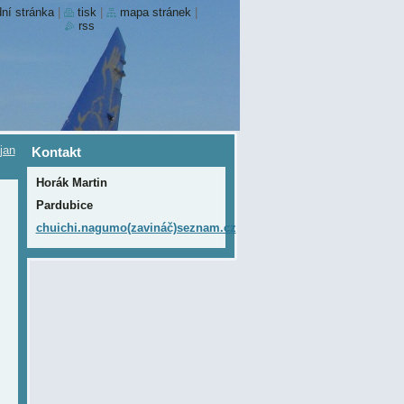
ní stránka
|
tisk
|
mapa stránek
|
rss
jan
Kontakt
Horák Martin
Pardubice
chuichi.nagumo(zavináč)seznam.cz