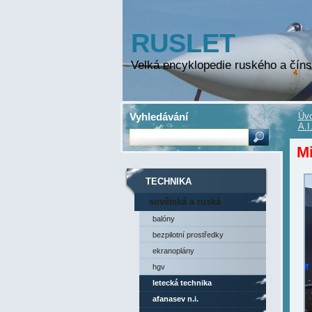
RUSLET
Velká encyklopedie ruského a číns
Vyhledávání
Úvo
A.I
Mi
TECHNIKA
sovětská a ruská
technika
balóny
bezpilotní prostředky
ekranoplány
hgv
letecká technika
afanasev n.i.