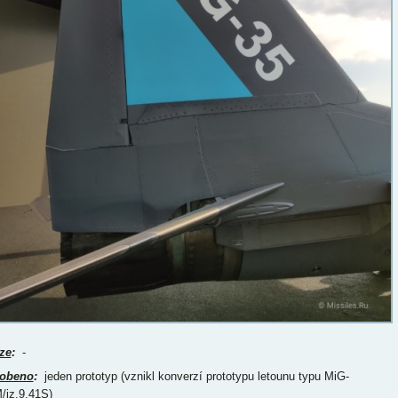
ze
:
-
obeno
:
jeden prototyp (vznikl konverzí prototypu letounu typu MiG-
/iz.9.41S)