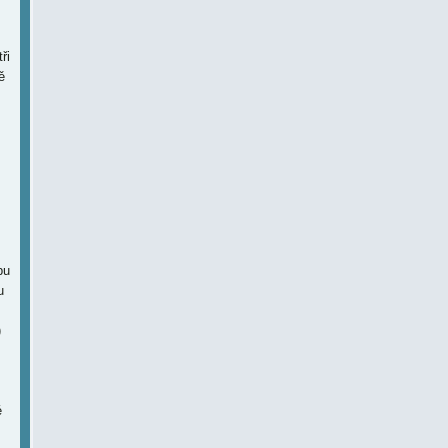
ři
ě
pu
u
)
é