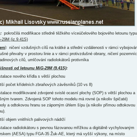
p
:
pokročilá modifikace středně těžkého víceúčelového bojového letounu typu
-29M (iz.9.41S)
ení
:
ničení vzdušných cílů na krátké a střední vzdálenosti v rámci vybojován
ušné převahy v prostoru linie a v rámci protivzdušné obrany, ničení pozemní
ladinových cílů, umlčování radiolokátorů protivníka
išnosti od letounu MiG-29M (9.41S)
:
nstalace nového křídla s větší plochou
ětší počet křídelních zbraňových závěsníků (10 vs 8)
nstalace modifikované zdvojené svislé ocasní plochy (SOP) s větší plochou a
išným tvarem. Zdvojená SOP tohoto modelu má rovné (a nikoliv špičaté)
holy a odtokovou hranu se záporným úhlem šípu (a nikoliv přímou odtokovou
nu).
ětší objem vnitřních palivových nádrží
nstalace radiolokátoru s pevnou fázovanou mřížkou a digitálně vychylovaným
rskem (AESA) typu FGA-35 Žuk-AE, který má vyšší výkony, na místo