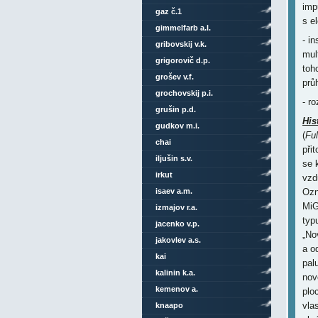
imp
gaz č.1
s e
gimmelfarb a.l.
- i
gribovskij v.k.
mul
grigorovič d.p.
toh
grošev v.f.
prů
grochovskij p.i.
- r
grušin p.d.
His
gudkov m.i.
(
Fu
chai
při
iljušin s.v.
se 
irkut
vzd
isaev a.m.
Ozn
MiG
izmajov r.a.
typ
jacenko v.p.
„No
jakovlev a.s.
a o
kai
pal
kalinin k.a.
nov
kemenov a.
plo
vla
knaapo