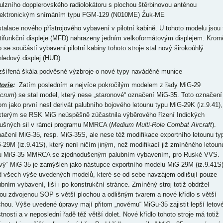
ulzního dopplerovského radiolokátoru s plochou štěrbinovou anténou
lektronickým snímáním typu FGM-129 (N010ME) Žuk-ME
nstalace nového přístrojového vybavení v pilotní kabině. U tohoto modelu jsou t
tifunkční displeje (MFD) nahrazeny jedním velkoformátovým displejem. Krom
o se součástí vybavení pilotní kabiny tohoto stroje stal nový širokoúhlý
hledový displej (HUD).
ozšířená škála podvěsné výzbroje o nové typy naváděné munice
torie
:
Zatím posledním a nejvíce pokročilým modelem z řady MiG-29
lcrum
) se stal model, který nese „staronové“ označení MiG-35. Toto označení
tom jako první nesl derivát palubního bojového letounu typu MiG-29K (iz.9.41),
kterým se RSK MiG neúspěšně zúčastnila výběrového řízení Indických
ušných sil v rámci programu MMRCA (
Medium Multi-Role Combat Aircraft
).
ačení MiG-35, resp. MiG-35S, ale nese též modifikace exportního letounu ty
-29M (iz.9.41S), který není ničím jiným, než modifikací již zmíněného letoun
u MiG-35 MMRCA se zjednodušeným palubním vybavením, pro Ruské VVS.
vý“ MiG-35 je zamýšlen jako nástupce exportního modelu MiG-29M (iz.9.41S
d všech výše uvedených modelů, které se od sebe navzájem odlišují pouze
ubním vybavení, liší i po konstrukční stránce. Zmíněný stroj totiž obdržel
ou zdvojenou SOP s větší plochou a odlišným tvarem a nové křídlo s větší
chou. Výše uvedené úpravy mají přitom „novému“ MiGu-35 zajistit lepší letov
stnosti a v neposlední řadě též větší dolet. Nové křídlo tohoto stroje má totiž