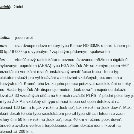
vatelé
:
žádní
ádka:
jeden pilot
on:
dva dvouproudové motory typu Klimov RD-33MK s max. tahem po
00 kp / 9 000 kp s vypnutým / zapnutým přídavným spalováním
ar:
víceúčelový radiolokátor s pevnou fázovanou mřížkou a digitálně
hylovaným paprskem (AESA) typu FGA-35 Žuk-AE se zorným polem ±60°
rizontální i vertikální rovině, instalovaný uvnitř špice trupu. Tento typ
iolokátoru slouží pro vyhledávání a sledování vzdušných, pozemních a
dinových cílů. Kromě toho lze za jeho pomoci pořizovat radiolokační snímky
énu. Radar typu Žuk-AE disponuje módem „look down“ a najednou dokáže
dovat až 30 vzdušných cílů a na 6 z nich navádět PLŘS. Z přední polosféry j
ar typu Žuk-AE vzdušný cíl typu stíhací letoun schopen detekovat na
álenost 130 km, a to jak v režimu „look up“, tak i v režimu „look down“. Max.
ekční dosah tohoto typu radiolokátoru pro cíl typu stíhací letoun ze zadní
osféry činí 50 km v režimu „look up“, resp. 40 km v režimu „look down“.
dinové plavidlo o velikosti torpédoborce přitom dokáže identifikovat na
álenost až 200 km.