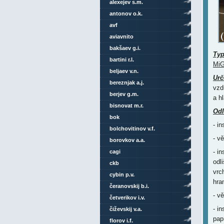
alexejev s.m.
antonov o.k.
avf
aviavnito
bakšaev g.i.
Ty
bartini r.l.
MiG
beljaev v.n.
Urč
bereznjak a.j.
vzd
berjev g.m.
a h
bisnovat m.r.
Odl
bok
- i
bolchovitinov v.f.
- v
borovkov a.a.
- i
cagi
odl
ckb
vrc
cybin p.v.
hra
čeranovskij b.i.
- v
četverikov i.v.
- i
čiževskij v.a.
pap
florov i.f.