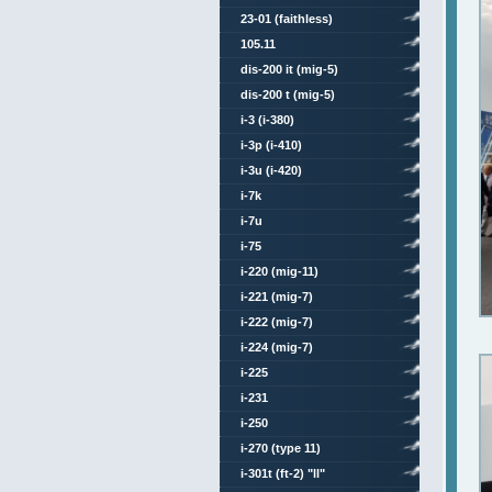
23-01 (faithless)
105.11
dis-200 it (mig-5)
dis-200 t (mig-5)
i-3 (i-380)
i-3p (i-410)
i-3u (i-420)
i-7k
i-7u
i-75
i-220 (mig-11)
i-221 (mig-7)
i-222 (mig-7)
i-224 (mig-7)
i-225
i-231
i-250
i-270 (type 11)
i-301t (ft-2) "ll"