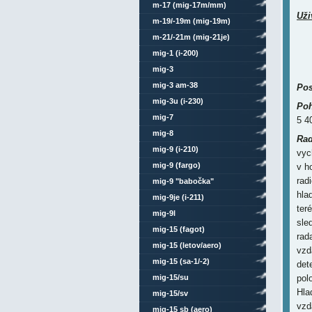
m-17 (mig-17m/mm)
Uži
m-19/-19m (mig-19m)
m-21/-21m (mig-21je)
mig-1 (i-200)
mig-3
mig-3 am-38
Pos
mig-3u (i-230)
Poh
mig-7
5 4
mig-8
Rad
mig-9 (i-210)
vyc
mig-9 (fargo)
v ho
rad
mig-9 "babočka"
hla
mig-9je (i-211)
ter
mig-9l
sle
mig-15 (fagot)
rad
mig-15 (letov/aero)
vzd
mig-15 (sa-1/-2)
det
mig-15/su
pol
Hla
mig-15/sv
vzd
mig-15 sb (aero)