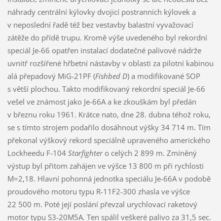
náhrady centrální kýlovky dvojicí postranních kýlovek a
v neposlední řadě též bez vestavby balastní vyvažovací
zátěže do přídě trupu. Kromě výše uvedeného byl rekordní
speciál Je-66 opatřen instalací dodatečné palivové nádrže
uvnitř rozšířené hřbetní nástavby v oblasti za pilotní kabinou
alá přepadový MiG-21PF (
Fishbed D
) a modifikované SOP
s větší plochou. Takto modifikovaný rekordní speciál Je-66
vešel ve známost jako Je-66A a ke zkouškám byl předán
v březnu roku 1961. Krátce nato, dne 28. dubna téhož roku,
se s tímto strojem podařilo dosáhnout výšky 34 714 m. Tím
překonal výškový rekord speciálně upraveného amerického
Lockheedu F-104
Starfighter
o celých 2 899 m. Zmíněný
výstup byl přitom zahájen ve výšce 13 800 m při rychlosti
M=2,18. Hlavní pohonná jednotka speciálu Je-66A v podobě
proudového motoru typu R-11F2-300 zhasla ve výšce
22 500 m. Poté její poslání převzal urychlovací raketový
motor typu S3-20M5A. Ten spálil veškeré palivo za 31,5 sec.