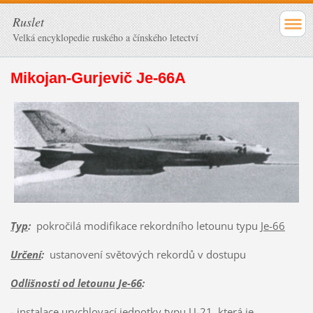
Ruslet
Velká encyklopedie ruského a čínského letectví
Mikojan-Gurjevič Je-66A
Typ
:
pokročilá modifikace rekordního letounu typu
Je-66
Určení
:
ustanovení světových rekordů v dostupu
Odlišnosti od letounu Je-66
:
- instalace urychlovací jednotky typu U-21, která je