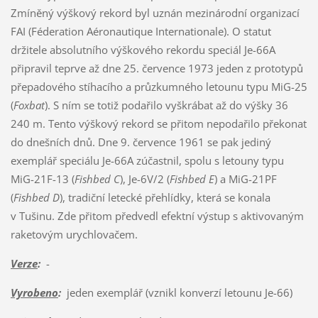
Zmíněný výškový rekord byl uznán mezinárodní organizací
FAI (Féderation Aéronautique Internationale). O statut
držitele absolutního výškového rekordu speciál Je-66A
připravil teprve až dne 25. července 1973 jeden z prototypů
přepadového stíhacího a průzkumného letounu typu MiG-25
(
Foxbat
). S ním se totiž podařilo vyškrábat až do výšky 36
240 m. Tento výškový rekord se přitom nepodařilo překonat
do dnešních dnů. Dne 9. července 1961 se pak jediný
exemplář speciálu Je-66A zúčastnil, spolu s letouny typu
MiG-21F-13 (
Fishbed C
), Je-6V/2 (
Fishbed E
) a MiG-21PF
(
Fishbed D
), tradiční letecké přehlídky, která se konala
v Tušinu. Zde přitom předvedl efektní výstup s aktivovaným
raketovým urychlovačem.
Verze
:
-
Vyrobeno
:
jeden exemplář (vznikl konverzí letounu Je-66)