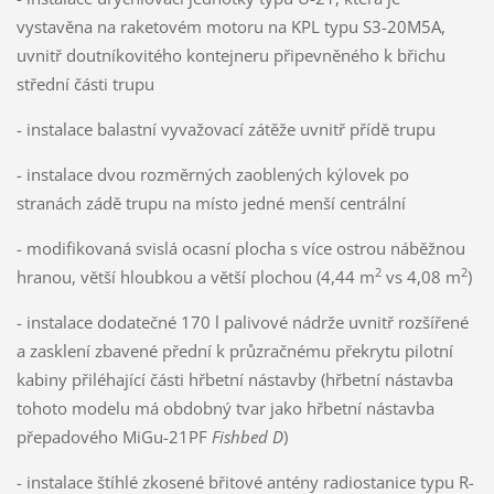
vystavěna na raketovém motoru na KPL typu S3-20M5A,
uvnitř doutníkovitého kontejneru připevněného k břichu
střední části trupu
- instalace balastní vyvažovací zátěže uvnitř přídě trupu
- instalace dvou rozměrných zaoblených kýlovek po
stranách zádě trupu na místo jedné menší centrální
- modifikovaná svislá ocasní plocha s více ostrou náběžnou
2
2
hranou, větší hloubkou a větší plochou (4,44 m
vs 4,08 m
)
- instalace dodatečné 170 l palivové nádrže uvnitř rozšířené
a zasklení zbavené přední k průzračnému překrytu pilotní
kabiny přiléhající části hřbetní nástavby (hřbetní nástavba
tohoto modelu má obdobný tvar jako hřbetní nástavba
přepadového MiGu-21PF
Fishbed D
)
- instalace štíhlé zkosené břitové antény radiostanice typu R-