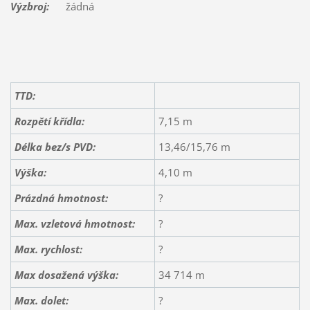
Výzbroj:
žádná
TTD:
Rozpětí křídla:
7,15 m
Délka bez/s PVD:
13,46/15,76 m
Výška:
4,10 m
Prázdná hmotnost:
?
Max. vzletová hmotnost:
?
Max. rychlost:
?
Max dosažená výška:
34 714 m
Max. dolet:
?