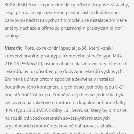
802V (RSIU-5) v cca polovině délky hřbetní trupové zástavby,
resp. přímo za její rozšířenou přední částí s dodatečnou
palivovou nádrží (u výchozího modelu se instalace zmíněné
antény nacházela přímo za průzračným překrytem pilotní
kabiny)
Historie
:
Poté, co rekordní speciál Je-66, který vznikl
konverzí prvního prototypu frontového stíhače typu MiG-
21F-13 (
Fishbed C
), ustanovil několik světových rychlostních
rekordů, byl uzpůsoben pro dobývání rekordů výškových.
Zmíněná úprava přitom spočívala zejména v instalaci
doutníkovitého kontejneru urychlovací jednotky typu U-21
pod střední část trupu. Zmíněná urychlovací jednotka byla
vystavěna na raketovém motoru na kapalné pohonné látky
(KPL) typu S3-20M5A z dílny L.L. Sevruka, který bylo možné,
na rozdíl od všech ostatních sovětských raketových
urychlovacích motorů opakovaně nahazovat a zhášet.
Instalace zmíněné urychlovací jednotky se ale neobešla bez