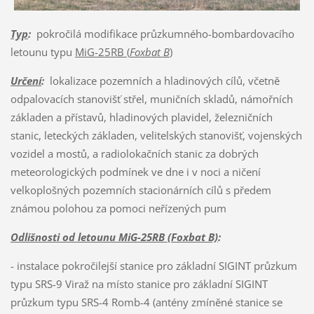
Typ
:
pokročilá modifikace průzkumného-bombardovacího
letounu typu
MiG-25RB (
Foxbat B
)
Určení
:
lokalizace pozemních a hladinových cílů, včetně
odpalovacích stanovišť střel, muničních skladů, námořních
základen a přístavů, hladinových plavidel, železničních
stanic, leteckých základen, velitelských stanovišť, vojenských
vozidel a mostů, a radiolokačních stanic za dobrých
meteorologických podmínek ve dne i v noci a ničení
velkoplošných pozemních stacionárních cílů s předem
známou polohou za pomoci neřízených pum
Odlišnosti od letounu MiG-25RB (Foxbat B)
:
- instalace pokročilejší stanice pro základní SIGINT průzkum
typu SRS-9 Viraž na místo stanice pro základní SIGINT
průzkum typu SRS-4 Romb-4 (antény zmíněné stanice se