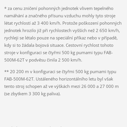
* za cenu zničení pohonných jednotek vlivem tepelného
namáhání a značného přísunu vzduchu mohly tyto stroje
létat rychlostí až 3 400 km/h. Protože poškození pohonných
jednotek hrozilo již při rychlostech vyšších než 2 650 km/h,
rychleji se létalo pouze na speciální příkaz nebo v případě,
kdy si to žádala bojová situace. Cestovní rychlost tohoto
stroje v konfiguraci se čtyřmi 500 kg pumami typu FAB-
500M-62T v podvěsu činila 2 500 km/h.
** 20 200 m v konfiguraci se čtyřmi 500 kg pumami typu
FAB-500M-62T. Ustáleného horizontálního letu byl však
tento stroj schopen až ve výškách mezi 26 000 a 27 000 m
(se zbytkem 3 300 kg paliva).