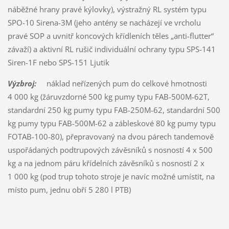
náběžné hrany pravé kýlovky), výstražný RL systém typu
SPO-10 Sirena-3M (jeho antény se nacházejí ve vrcholu
pravé SOP a uvnitř koncových křídleních těles „anti-flutter“
závaží) a aktivní RL rušič individuální ochrany typu SPS-141
Siren-1F nebo SPS-151 Ljutik
Výzbroj:
náklad neřízených pum do celkové hmotnosti
4 000 kg (žáruvzdorné 500 kg pumy typu FAB-500M-62T,
standardní 250 kg pumy typu FAB-250M-62, standardní 500
kg pumy typu FAB-500M-62 a zábleskové 80 kg pumy typu
FOTAB-100-80), přepravovaný na dvou párech tandemově
uspořádaných podtrupových závěsníků s nosností 4 x 500
kg a na jednom páru křídelních závěsníků s nosností 2 x
1 000 kg (pod trup tohoto stroje je navíc možné umístit, na
místo pum, jednu obří 5 280 l PTB)