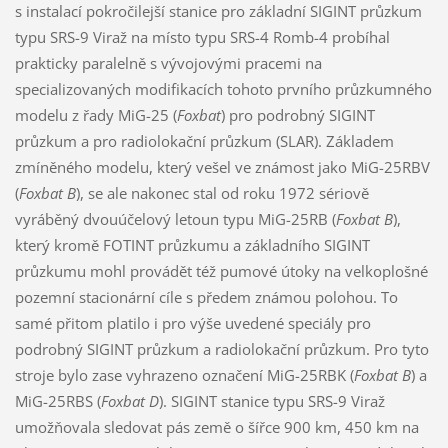
s instalací pokročilejší stanice pro základní SIGINT průzkum
typu SRS-9 Viraž na místo typu SRS-4 Romb-4 probíhal
prakticky paralelně s vývojovými pracemi na
specializovaných modifikacích tohoto prvního průzkumného
modelu z řady MiG-25 (
Foxbat
) pro podrobný SIGINT
průzkum a pro radiolokační průzkum (SLAR). Základem
zmíněného modelu, který vešel ve známost jako MiG-25RBV
(
Foxbat B
), se ale nakonec stal od roku 1972 sériově
vyráběný dvouúčelový letoun typu MiG-25RB (
Foxbat B
),
který kromě FOTINT průzkumu a základního SIGINT
průzkumu mohl provádět též pumové útoky na velkoplošné
pozemní stacionární cíle s předem známou polohou. To
samé přitom platilo i pro výše uvedené speciály pro
podrobný SIGINT průzkum a radiolokační průzkum. Pro tyto
stroje bylo zase vyhrazeno označení MiG-25RBK (
Foxbat B
) a
MiG-25RBS (
Foxbat D
). SIGINT stanice typu SRS-9 Viraž
umožňovala sledovat pás země o šířce 900 km, 450 km na