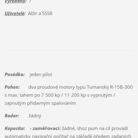
Vyrobeno
:
?
Uživatelé
:
Alžír a SSSR
Posádka:
jeden pilot
Pohon:
dva proudové motory typu Tumanskij R-15B-300
s max. tahem po 7 500 kp / 11 200 kp s vypnutým /
zapnutým přídavným spalováním
Radar:
žádný
Kapacita:
- zaměřovací:
žádné, shoz pum na cíl provádí
automaticky navigační počítač na základě předem zadaných