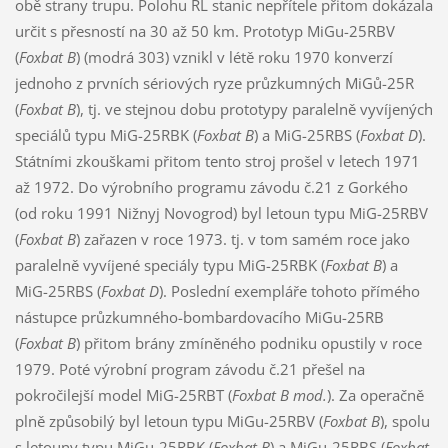
obě strany trupu. Polohu RL stanic nepřítele přitom dokázala
určit s přesností na 30 až 50 km. Prototyp MiGu-25RBV
(
Foxbat B
) (modrá 303) vznikl v létě roku 1970 konverzí
jednoho z prvních sériových ryze průzkumných MiGů-25R
(
Foxbat B
), tj. ve stejnou dobu prototypy paralelně vyvíjených
speciálů typu MiG-25RBK (
Foxbat B
) a MiG-25RBS (
Foxbat D
).
Státními zkouškami přitom tento stroj prošel v letech 1971
až 1972. Do výrobního programu závodu č.21 z Gorkého
(od roku 1991 Nižnyj Novogrod) byl letoun typu MiG-25RBV
(
Foxbat B
) zařazen v roce 1973. tj. v tom samém roce jako
paralelně vyvíjené speciály typu MiG-25RBK (
Foxbat B
) a
MiG-25RBS (
Foxbat D
). Poslední exempláře tohoto přímého
nástupce průzkumného-bombardovacího MiGu-25RB
(
Foxbat B
) přitom brány zmíněného podniku opustily v roce
1979. Poté výrobní program závodu č.21 přešel na
pokročilejší model MiG-25RBT (
Foxbat B
mod.
). Za operačně
plně způsobilý byl letoun typu MiGu-25RBV (
Foxbat B
), spolu
s letouny typu MiGu-25RBK (
Foxbat B
) a MiGu-25RBS (
Foxbat