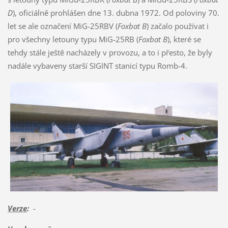
D
), oficiálně prohlášen dne 13. dubna 1972. Od poloviny 70.
let se ale označení MiG-25RBV (
Foxbat B
) začalo používat i
pro všechny letouny typu MiG-25RB (
Foxbat B
), které se
tehdy stále ještě nacházely v provozu, a to i přesto, že byly
nadále vybaveny starší SIGINT stanicí typu Romb-4.
Verze
:
-