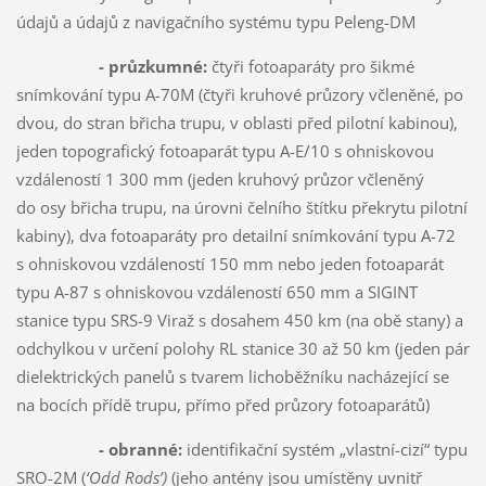
údajů a údajů z navigačního systému typu Peleng-DM
- průzkumné:
čtyři fotoaparáty pro šikmé
snímkování typu A-70M (čtyři kruhové průzory včleněné, po
dvou, do stran břicha trupu, v oblasti před pilotní kabinou),
jeden topografický fotoaparát typu A-E/10 s ohniskovou
vzdáleností 1 300 mm (jeden kruhový průzor včleněný
do osy břicha trupu, na úrovni čelního štítku překrytu pilotní
kabiny), dva fotoaparáty pro detailní snímkování typu A-72
s ohniskovou vzdáleností 150 mm nebo jeden fotoaparát
typu A-87 s ohniskovou vzdáleností 650 mm a SIGINT
stanice typu SRS-9 Viraž s dosahem 450 km (na obě stany) a
odchylkou v určení polohy RL stanice 30 až 50 km (jeden pár
dielektrických panelů s tvarem lichoběžníku nacházející se
na bocích přídě trupu, přímo před průzory fotoaparátů)
- obranné:
identifikační systém „vlastní-cizí“ typu
SRO-2M (
‘
Odd Rods’)
(jeho antény jsou umístěny uvnitř