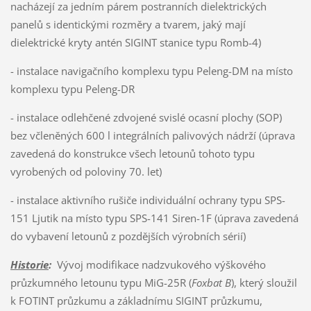
nacházejí za jedním párem postranních dielektrických
panelů s identickými rozměry a tvarem, jaký mají
dielektrické kryty antén SIGINT stanice typu Romb-4)
- instalace navigačního komplexu typu Peleng-DM na místo
komplexu typu Peleng-DR
- instalace odlehčené zdvojené svislé ocasní plochy (SOP)
bez včleněných 600 l integrálních palivových nádrží (úprava
zavedená do konstrukce všech letounů tohoto typu
vyrobených od poloviny 70. let)
- instalace aktivního rušiče individuální ochrany typu SPS-
151 Ljutik na místo typu SPS-141 Siren-1F (úprava zavedená
do vybavení letounů z pozdějších výrobních sérií)
Historie
:
Vývoj modifikace nadzvukového výškového
průzkumného letounu typu MiG-25R (
Foxbat B
), který sloužil
k FOTINT průzkumu a základnímu SIGINT průzkumu,