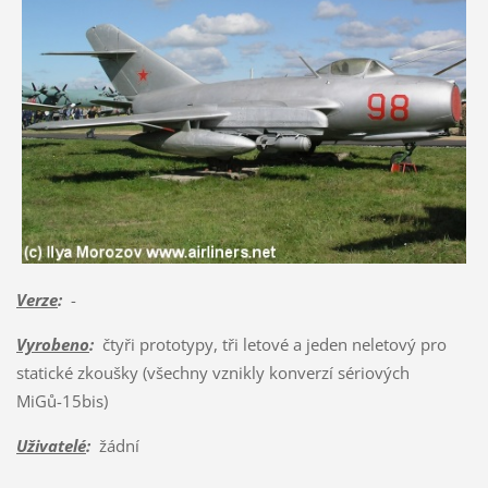
Verze
:
-
Vyrobeno
:
čtyři prototypy, tři letové a jeden neletový pro
statické zkoušky (všechny vznikly konverzí sériových
MiGů-15bis)
Uživatelé
:
žádní