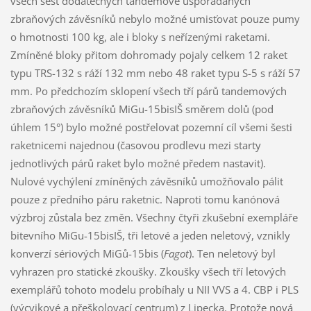
všech šest dodatečných tandemově uspořádaných
zbraňových závěsníků nebylo možné umisťovat pouze pumy
o hmotnosti 100 kg, ale i bloky s neřízenými raketami.
Zmíněné bloky přitom dohromady pojaly celkem 12 raket
typu TRS-132 s ráží 132 mm nebo 48 raket typu S-5 s ráží 57
mm. Po předchozím sklopení všech tří párů tandemových
zbraňových závěsníků MiGu-15bisIŠ směrem dolů (pod
úhlem 15°) bylo možné postřelovat pozemní cíl všemi šesti
raketnicemi najednou (časovou prodlevu mezi starty
jednotlivých párů raket bylo možné předem nastavit).
Nulové vychýlení zmíněných závěsníků umožňovalo pálit
pouze z předního páru raketnic. Naproti tomu kanónová
výzbroj zůstala bez změn. Všechny čtyři zkušební exempláře
bitevního MiGu-15bisIŠ, tři letové a jeden neletový, vznikly
konverzí sériových MiGů-15bis (
Fagot
). Ten neletový byl
vyhrazen pro statické zkoušky. Zkoušky všech tří letových
exemplářů tohoto modelu probíhaly u NII VVS a 4. CBP i PLS
(výcvikové a přeškolovací centrum) z Lipecka. Protože nová