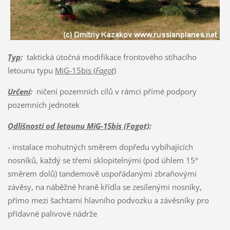
Typ
:
taktická útočná modifikace frontového stíhacího
letounu typu
MiG-15bis (
Fagot
)
Určení
:
ničení pozemních cílů v rámci přímé podpory
pozemních jednotek
Odlišnosti od letounu MiG-15bis (Fagot)
:
- instalace mohutných směrem dopředu vybíhajících
nosníků, každý se třemi sklopitelnými (pod úhlem 15°
směrem dolů) tandemově uspořádanými zbraňovými
závěsy, na náběžné hraně křídla se zesílenými nosníky,
přímo mezi šachtami hlavního podvozku a závěsníky pro
přídavné palivové nádrže