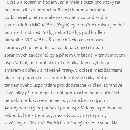
15bisIŠ a továrním kódem „IŠ“ a měla sloužit pro útoky na
pozemní cíle za pomoci neřízených pum v průběhu
vodorovného letu v malé výšce. Zatímco pod křídlo
standardního MiGu-15bis (
Fagot
) bylo možné umístit jen dvě
pumy o hmotnosti 50 kg nebo 100 kg, pod křídlem
bitevního MiGu-15bisIŠ se nacházelo celkem osm
zbraňových úchytů. Instalace dodatečných tří párů
zbraňových závěsníků byla přitom umístěna, v tandemovém
uspořádání, pod mohutnými nosníky, které vybíhaly
směrem dopředu z náběžné hrany, v oblasti mezi šachtami
hlavního podvozku a standardními závěsníky. Volba
tandemového uspořádání pro dodatečné křídlení zbraňové
závěsníky přitom nepadla náhodou, neboť sebou přinášela
nemalou redukci čelního aerodynamického odporu.
Aerodynamický odpor šesti pum uspořádaných po dvou za
sebou byl totiž třetinový, než kdyby byly tyto pumy
zavěšeny na šesti závěsnících umístěných vedle sebe. Na