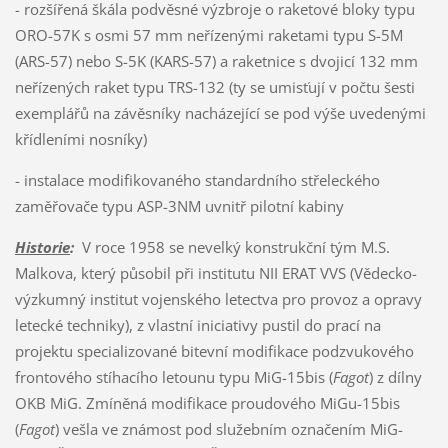
- rozšířená škála podvěsné výzbroje o raketové bloky typu
ORO-57K s osmi 57 mm neřízenými raketami typu S-5M
(ARS-57) nebo S-5K (KARS-57) a raketnice s dvojicí 132 mm
neřízených raket typu TRS-132 (ty se umisťují v počtu šesti
exemplářů na závěsníky nacházející se pod výše uvedenými
křídleními nosníky)
- instalace modifikovaného standardního střeleckého
zaměřovače typu ASP-3NM uvnitř pilotní kabiny
Historie
:
V roce 1958 se nevelký konstrukční tým M.S.
Malkova, který působil při institutu NII ERAT VVS (Vědecko-
výzkumný institut vojenského letectva pro provoz a opravy
letecké techniky), z vlastní iniciativy pustil do prací na
projektu specializované bitevní modifikace podzvukového
frontového stíhacího letounu typu MiG-15bis (
Fagot
) z dílny
OKB MiG. Zmíněná modifikace proudového MiGu-15bis
(
Fagot
) vešla ve známost pod služebním označením MiG-