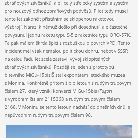
zbraňových závěsníků, ale i celý střelecký systém a systém
pro nouzový odhoz zbraňových podvěsů. Pilot tedy musel
tento let zakončit přistáním se sklopenou raketovou
výzbrojí. Náraz, k němuž došlo při dosednutí, ale částečně
povysunul jednu raketu typu S-5 z raketnice typu ORO-57K.
Ta pak málem škrtla špicí s rozbuškou o povrch VPD. Tento
incident měl však nemalou politickou dohru, neboť v SSSR
na celou řadu let zcela zastavil vývoj sklopitelných
zbraňových závěsníků. Později se jeden z prototypů
bitevního MiGu-15bisIŠ stal exponátem leteckého muzea
z Monina. Konkrétně přitom šlo o letoun s rudým trupovým
číslem 27, který vznikl konverzí MiGu-15bis (
Fagot
)
s výrobním číslem 2115368 a rudým trupovým číslem
2168. V Moninu se tento letoun nachází do dnešních dnů, s
nepůvodním rudým trupovým číslem 98.