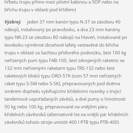
hřbetu trupu přímo mezi pilotní kabinou a SOP nebo na
břichu trupu v oblasti pod křídlem)
Výzbroj:
jeden 37 mm kanón typu N-37 se zásobou 40
nábojů, instalovaný po pravoboku, a dva 23 mm kanóny
typu NR-23 se zásobou 80 nábojů na hlaveň, instalované po
levoboku výměnné zbraňové lafety vestavěné do břicha
trupu v oblasti za šachtou příďového podvozku, šest 100 kg
neřízených pum typu FAB-100, šest zdvojených raketnic se
132 mm neřízenými raketami typu TRS-132 nebo šest
raketových bloků typu ORO-57K (osm 57 mm neřízených
raket typu S-5M nebo S-5K), přepravovaných pod dvěma
směrem dopředu vybíhajícími křídelními nosníky s trojicí
tandemově uspořádaných závěsů, a dvě pumy o hmotnosti
50 kg nebo 100 kg, přepravované na vnějším páru
křídelních závěsníků (alternativně lze na vnější pár křídelních
závěsníků tohoto stroje umístit 400 l PTB typu PTB-400)