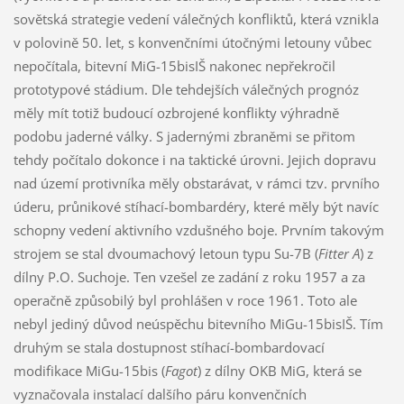
sovětská strategie vedení válečných konfliktů, která vznikla
v polovině 50. let, s konvenčními útočnými letouny vůbec
nepočítala, bitevní MiG-15bisIŠ nakonec nepřekročil
prototypové stádium. Dle tehdejších válečných prognóz
měly mít totiž budoucí ozbrojené konflikty výhradně
podobu jaderné války. S jadernými zbraněmi se přitom
tehdy počítalo dokonce i na taktické úrovni. Jejich dopravu
nad území protivníka měly obstarávat, v rámci tzv. prvního
úderu, průnikové stíhací-bombardéry, které měly být navíc
schopny vedení aktivního vzdušného boje. Prvním takovým
strojem se stal dvoumachový letoun typu Su-7B (
Fitter A
) z
dílny P.O. Suchoje. Ten vzešel ze zadání z roku 1957 a za
operačně způsobilý byl prohlášen v roce 1961. Toto ale
nebyl jediný důvod neúspěchu bitevního MiGu-15bisIŠ. Tím
druhým se stala dostupnost stíhací-bombardovací
modifikace MiGu-15bis (
Fagot
) z dílny OKB MiG, která se
vyznačovala instalací dalšího páru konvenčních