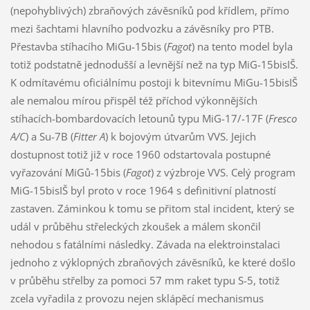
(nepohyblivých) zbraňových závěsníků pod křídlem, přímo
mezi šachtami hlavního podvozku a závěsníky pro PTB.
Přestavba stíhacího MiGu-15bis (
Fagot
) na tento model byla
totiž podstatně jednodušší a levnější než na typ MiG-15bisIŠ.
K odmítavému oficiálnímu postoji k bitevnímu MiGu-15bisIŠ
ale nemalou mírou přispěl též příchod výkonnějších
stíhacích-bombardovacích letounů typu MiG-17/-17F (
Fresco
A/C
) a Su-7B (
Fitter A
) k bojovým útvarům VVS. Jejich
dostupnost totiž již v roce 1960 odstartovala postupné
vyřazování MiGů-15bis (
Fagot
) z výzbroje VVS. Celý program
MiG-15bisIŠ byl proto v roce 1964 s definitivní platností
zastaven. Záminkou k tomu se přitom stal incident, který se
udál v průběhu střeleckých zkoušek a málem skončil
nehodou s fatálními následky. Závada na elektroinstalaci
jednoho z výklopných zbraňových závěsníků, ke které došlo
v průběhu střelby za pomoci 57 mm raket typu S-5, totiž
zcela vyřadila z provozu nejen sklápěcí mechanismus