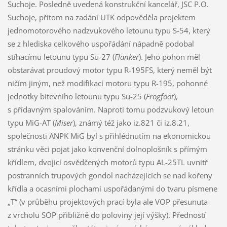
Suchoje. Posledně uvedená konstrukční kancelář, JSC P.O.
Suchoje, přitom na zadání UTK odpověděla projektem
jednomotorového nadzvukového letounu typu S-54, který
se z hlediska celkového uspořádání nápadně podobal
stíhacímu letounu typu Su-27 (
Flanker
). Jeho pohon měl
obstarávat proudový motor typu R-195FS, který neměl být
ničím jiným, než modifikací motoru typu R-195, pohonné
jednotky bitevního letounu typu Su-25 (
Frogfoot
),
s přídavným spalováním. Naproti tomu podzvukový letoun
typu MiG-AT (
Miser
), známý též jako iz.821 či iz.8.21,
společnosti ANPK MiG byl s přihlédnutím na ekonomickou
stránku věci pojat jako konvenční dolnoplošník s přímým
křídlem, dvojicí osvědčených motorů typu AL-25TL uvnitř
postranních trupových gondol nacházejících se nad kořeny
křídla a ocasními plochami uspořádanými do tvaru písmene
„T“ (v průběhu projektových prací byla ale VOP přesunuta
z vrcholu SOP přibližně do poloviny její výšky). Předností