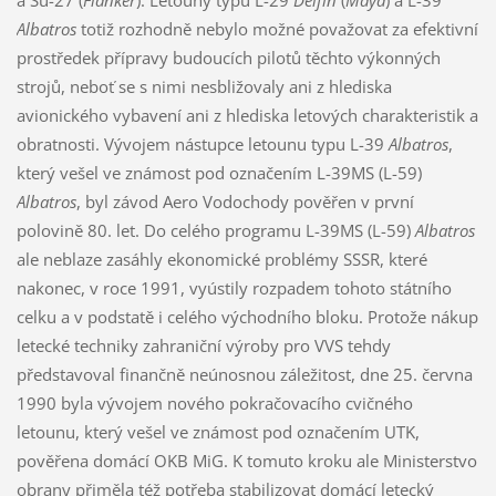
Albatros
totiž rozhodně nebylo možné považovat za efektivní
prostředek přípravy budoucích pilotů těchto výkonných
strojů, neboť se s nimi nesbližovaly ani z hlediska
avionického vybavení ani z hlediska letových charakteristik a
obratnosti. Vývojem nástupce letounu typu L-39
Albatros
,
který vešel ve známost pod označením L-39MS (L-59)
Albatros
, byl závod Aero Vodochody pověřen v první
polovině 80. let. Do celého programu L-39MS (L-59)
Albatros
ale neblaze zasáhly ekonomické problémy SSSR, které
nakonec, v roce 1991, vyústily rozpadem tohoto státního
celku a v podstatě i celého východního bloku. Protože nákup
letecké techniky zahraniční výroby pro VVS tehdy
představoval finančně neúnosnou záležitost, dne 25. června
1990 byla vývojem nového pokračovacího cvičného
letounu, který vešel ve známost pod označením UTK,
pověřena domácí OKB MiG. K tomuto kroku ale Ministerstvo
obrany přiměla též potřeba stabilizovat domácí letecký