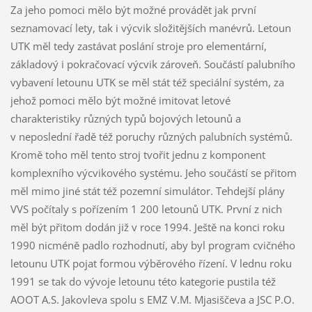
Za jeho pomoci mělo být možné provádět jak první
seznamovací lety, tak i výcvik složitějších manévrů. Letoun
UTK měl tedy zastávat poslání stroje pro elementární,
základový i pokračovací výcvik zároveň. Součástí palubního
vybavení letounu UTK se měl stát též speciální systém, za
jehož pomoci mělo být možné imitovat letové
charakteristiky různých typů bojových letounů a
v neposlední řadě též poruchy různých palubních systémů.
Kromě toho měl tento stroj tvořit jednu z komponent
komplexního výcvikového systému. Jeho součástí se přitom
měl mimo jiné stát též pozemní simulátor. Tehdejší plány
VVS počítaly s pořízením 1 200 letounů UTK. První z nich
měl být přitom dodán již v roce 1994. Ještě na konci roku
1990 nicméně padlo rozhodnutí, aby byl program cvičného
letounu UTK pojat formou výběrového řízení. V lednu roku
1991 se tak do vývoje letounu této kategorie pustila též
AOOT A.S. Jakovleva spolu s EMZ V.M. Mjasiščeva a JSC P.O.