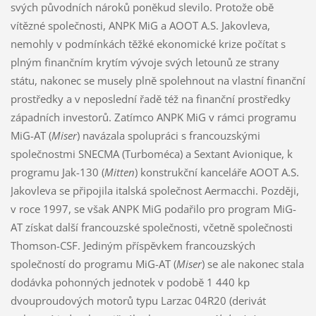
svých původních nároků poněkud slevilo. Protože obě
vítězné společnosti, ANPK MiG a AOOT A.S. Jakovleva,
nemohly v podmínkách těžké ekonomické krize počítat s
plným finančním krytím vývoje svých letounů ze strany
státu, nakonec se musely plně spolehnout na vlastní finanční
prostředky a v neposlední řadě též na finanční prostředky
západních investorů. Zatímco ANPK MiG v rámci programu
MiG-AT (
Miser
) navázala spolupráci s francouzskými
společnostmi SNECMA (Turboméca) a Sextant Avionique, k
programu Jak-130 (
Mitten
) konstrukční kanceláře AOOT A.S.
Jakovleva se připojila italská společnost Aermacchi. Později,
v roce 1997, se však ANPK MiG podařilo pro program MiG-
AT získat další francouzské společnosti, včetně společnosti
Thomson-CSF. Jediným příspěvkem francouzských
společností do programu MiG-AT (
Miser
) se ale nakonec stala
dodávka pohonných jednotek v podobě 1 440 kp
dvouproudových motorů typu Larzac 04R20 (derivát