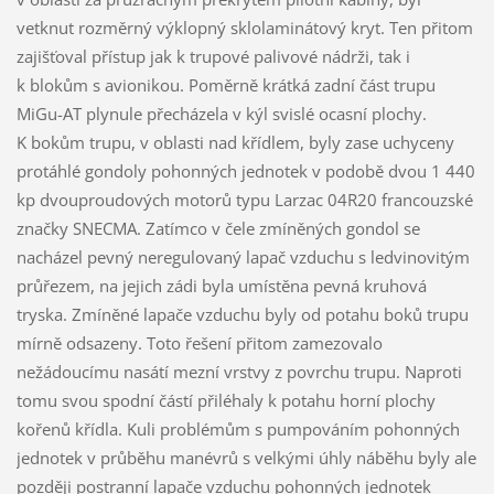
vetknut rozměrný výklopný sklolaminátový kryt. Ten přitom
zajišťoval přístup jak k trupové palivové nádrži, tak i
k blokům s avionikou. Poměrně krátká zadní část trupu
MiGu-AT plynule přecházela v kýl svislé ocasní plochy.
K bokům trupu, v oblasti nad křídlem, byly zase uchyceny
protáhlé gondoly pohonných jednotek v podobě dvou 1 440
kp dvouproudových motorů typu Larzac 04R20 francouzské
značky SNECMA. Zatímco v čele zmíněných gondol se
nacházel pevný neregulovaný lapač vzduchu s ledvinovitým
průřezem, na jejich zádi byla umístěna pevná kruhová
tryska. Zmíněné lapače vzduchu byly od potahu boků trupu
mírně odsazeny. Toto řešení přitom zamezovalo
nežádoucímu nasátí mezní vrstvy z povrchu trupu. Naproti
tomu svou spodní částí přiléhaly k potahu horní plochy
kořenů křídla. Kuli problémům s pumpováním pohonných
jednotek v průběhu manévrů s velkými úhly náběhu byly ale
později postranní lapače vzduchu pohonných jednotek