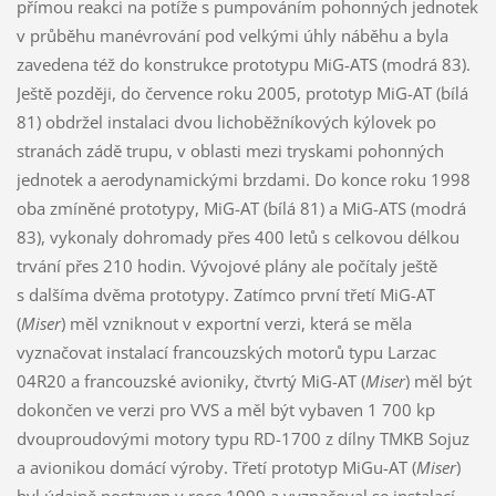
přímou reakci na potíže s pumpováním pohonných jednotek
v průběhu manévrování pod velkými úhly náběhu a byla
zavedena též do konstrukce prototypu MiG-ATS (modrá 83).
Ještě později, do července roku 2005, prototyp MiG-AT (bílá
81) obdržel instalaci dvou lichoběžníkových kýlovek po
stranách zádě trupu, v oblasti mezi tryskami pohonných
jednotek a aerodynamickými brzdami. Do konce roku 1998
oba zmíněné prototypy, MiG-AT (bílá 81) a MiG-ATS (modrá
83), vykonaly dohromady přes 400 letů s celkovou délkou
trvání přes 210 hodin. Vývojové plány ale počítaly ještě
s dalšíma dvěma prototypy. Zatímco první třetí MiG-AT
(
Miser
) měl vzniknout v exportní verzi, která se měla
vyznačovat instalací francouzských motorů typu Larzac
04R20 a francouzské avioniky, čtvrtý MiG-AT (
Miser
) měl být
dokončen ve verzi pro VVS a měl být vybaven 1 700 kp
dvouproudovými motory typu RD-1700 z dílny TMKB Sojuz
a avionikou domácí výroby. Třetí prototyp MiGu-AT (
Miser
)
byl údajně postaven v roce 1999 a vyznačoval se instalací