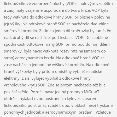
lichoběžníkové vodorovné plochy (VOP) s nulovým vzepětím
a zaujímaly vzájemné uspořádání do tvaru kříže. VOP byla
tedy vetknuta do odtokové hrany SOP, přibližně v polovině
její výšky. Na odtokové hraně SOP se nacházelo dvoudílné
směrové kormidlo. Zatímco jeden díl směrovky byl umístěn
nad, druhý díl se nacházel pod instalací VOP. Do zaoblené
spodní části odtokové hrany SOP, přímo pod dolním dílem
směrovky, byla navíc vetknuta rozevíratelná (směrem do
stran) aerodynamická brzda. Na odtokové hraně VOP se
zase nacházelo jednodílné výškové kormidlo. Na odtokové
hraně výškovky byly přitom umístěny vybíječe statické
elektřiny. Další vybíječ vybíhal z odtokové hrany
vrcholového krytu SOP. Zde se přitom nacházelo též bílé
poziční světlo. Později navíc jediný prototyp MiGu-AT
obdržel instalaci dvou postranních kýlovek s tvarem
lichoběžníku po stranách zádě trupu, v oblasti mezi tryskami
pohonných jednotek a aerodynamickými brzdami. Vzletové