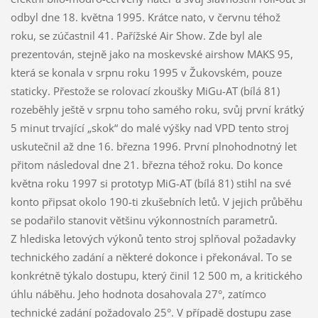
odbyl dne 18. května 1995. Krátce nato, v červnu téhož
roku, se zúčastnil 41. Pařížské Air Show. Zde byl ale
prezentován, stejně jako na moskevské airshow MAKS 95,
která se konala v srpnu roku 1995 v Žukovském, pouze
staticky. Přestože se rolovací zkoušky MiGu-AT (bílá 81)
rozeběhly ještě v srpnu toho samého roku, svůj první krátký
5 minut trvající „skok“ do malé výšky nad VPD tento stroj
uskutečnil až dne 16. března 1996. První plnohodnotný let
přitom následoval dne 21. března téhož roku. Do konce
května roku 1997 si prototyp MiG-AT (bílá 81) stihl na své
konto připsat okolo 190-ti zkušebních letů. V jejich průběhu
se podařilo stanovit většinu výkonnostních parametrů.
Z hlediska letových výkonů tento stroj splňoval požadavky
technického zadání a některé dokonce i překonával. To se
konkrétně týkalo dostupu, který činil 12 500 m, a kritického
úhlu náběhu. Jeho hodnota dosahovala 27°, zatímco
technické zadání požadovalo 25°. V případě dostupu zase