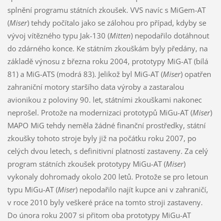
splnění programu státních zkoušek. VVS navíc s MiGem-AT
(
Miser
) tehdy počítalo jako se zálohou pro případ, kdyby se
vývoj vítězného typu Jak-130 (
Mitten
) nepodařilo dotáhnout
do zdárného konce. Ke státním zkouškám byly předány, na
základě výnosu z března roku 2004, prototypy MiG-AT (bílá
81) a MiG-ATS (modrá 83). Jelikož byl MiG-AT (
Miser
) opatřen
zahraniční motory staršího data výroby a zastaralou
avionikou z poloviny 90. let, státními zkouškami nakonec
neprošel. Protože na modernizaci prototypů MiGu-AT (
Miser
)
MAPO MiG tehdy neměla žádné finanční prostředky, státní
zkoušky tohoto stroje byly již na počátku roku 2007, po
celých dvou letech, s definitivní platností zastaveny. Za celý
program státních zkoušek prototypy MiGu-AT (
Miser
)
vykonaly dohromady okolo 200 letů. Protože se pro letoun
typu MiGu-AT (
Miser
) nepodařilo najít kupce ani v zahraničí,
v roce 2010 byly veškeré práce na tomto stroji zastaveny.
Do února roku 2007 si přitom oba prototypy MiGu-AT