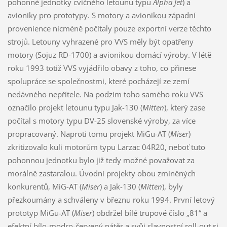
pohonné jednotky cvičného letounu typu
Alpha Jet
) a
avioniky pro prototypy. S motory a avionikou západní
provenience nicméně počítaly pouze exportní verze těchto
strojů. Letouny vyhrazené pro VVS měly být opatřeny
motory (Sojuz RD-1700) a avionikou domácí výroby. V létě
roku 1993 totiž VVS vyjádřilo obavy z toho, co přinese
spolupráce se společnostmi, které pocházejí ze zemí
nedávného nepřítele. Na podzim toho samého roku VVS
označilo projekt letounu typu Jak-130 (
Mitten
), který zase
počítal s motory typu DV-2S slovenské výroby, za více
propracovaný. Naproti tomu projekt MiGu-AT (
Miser
)
zkritizovalo kuli motorům typu Larzac 04R20, neboť tuto
pohonnou jednotku bylo již tedy možné považovat za
morálně zastaralou. Úvodní projekty obou zmíněných
konkurentů, MiG-AT (
Miser
) a Jak-130 (
Mitten
), byly
přezkoumány a schváleny v březnu roku 1994. První letový
prototyp MiGu-AT (
Miser
) obdržel bílé trupové číslo „81“ a
efektní bílo-modro-červený nátěr a svůj slavnostní roll-out si