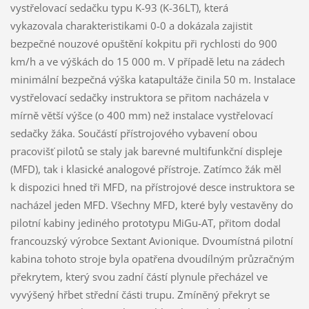
vystřelovací sedačku typu K-93 (K-36LT), která
vykazovala charakteristikami 0-0 a dokázala zajistit
bezpečné nouzové opuštění kokpitu při rychlosti do 900
km/h a ve výškách do 15 000 m. V případě letu na zádech
minimální bezpečná výška katapultáže činila 50 m. Instalace
vystřelovací sedačky instruktora se přitom nacházela v
mírně větší výšce (o 400 mm) než instalace vystřelovací
sedačky žáka. Součástí přístrojového vybavení obou
pracovišť pilotů se staly jak barevné multifunkční displeje
(MFD), tak i klasické analogové přístroje. Zatímco žák měl
k dispozici hned tři MFD, na přístrojové desce instruktora se
nacházel jeden MFD. Všechny MFD, které byly vestavěny do
pilotní kabiny jediného prototypu MiGu-AT, přitom dodal
francouzský výrobce Sextant Avionique. Dvoumístná pilotní
kabina tohoto stroje byla opatřena dvoudílným průzračným
překrytem, který svou zadní částí plynule přecházel ve
vyvýšený hřbet střední části trupu. Zmíněný překryt se