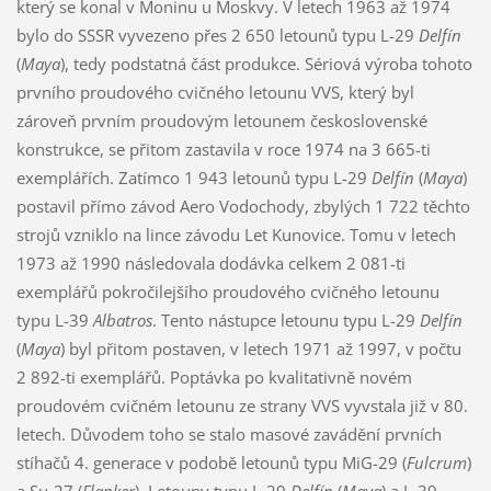
který se konal v Moninu u Moskvy. V letech 1963 až 1974
bylo do SSSR vyvezeno přes 2 650 letounů typu L-29
Delfín
(
Maya
), tedy podstatná část produkce. Sériová výroba tohoto
prvního proudového cvičného letounu VVS, který byl
zároveň prvním proudovým letounem československé
konstrukce, se přitom zastavila v roce 1974 na 3 665-ti
exemplářích. Zatímco 1 943 letounů typu L-29
Delfín
(
Maya
)
postavil přímo závod Aero Vodochody, zbylých 1 722 těchto
strojů vzniklo na lince závodu Let Kunovice. Tomu v letech
1973 až 1990 následovala dodávka celkem 2 081-ti
exemplářů pokročilejšího proudového cvičného letounu
typu L-39
Albatros
. Tento nástupce letounu typu L-29
Delfín
(
Maya
) byl přitom postaven, v letech 1971 až 1997, v počtu
2 892-ti exemplářů. Poptávka po kvalitativně novém
proudovém cvičném letounu ze strany VVS vyvstala již v 80.
letech. Důvodem toho se stalo masové zavádění prvních
stíhačů 4. generace v podobě letounů typu MiG-29 (
Fulcrum
)
a Su-27 (
Flanker
). Letouny typu L-29
Delfín
(
Maya
) a L-39