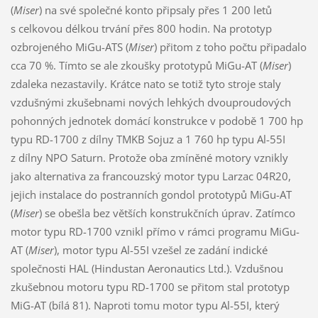
(
Miser
) na své společné konto připsaly přes 1 200 letů
s celkovou délkou trvání přes 800 hodin. Na prototyp
ozbrojeného MiGu-ATS (
Miser
) přitom z toho počtu připadalo
cca 70 %. Tímto se ale zkoušky prototypů MiGu-AT (
Miser
)
zdaleka nezastavily. Krátce nato se totiž tyto stroje staly
vzdušnými zkušebnami nových lehkých dvouproudových
pohonných jednotek domácí konstrukce v podobě 1 700 hp
typu RD-1700 z dílny TMKB Sojuz a 1 760 hp typu Al-55I
z dílny NPO Saturn. Protože oba zmíněné motory vznikly
jako alternativa za francouzský motor typu Larzac 04R20,
jejich instalace do postranních gondol prototypů MiGu-AT
(
Miser
) se obešla bez větších konstrukčních úprav. Zatímco
motor typu RD-1700 vznikl přímo v rámci programu MiGu-
AT (
Miser
), motor typu Al-55I vzešel ze zadání indické
společnosti HAL (Hindustan Aeronautics Ltd.). Vzdušnou
zkušebnou motoru typu RD-1700 se přitom stal prototyp
MiG-AT (bílá 81). Naproti tomu motor typu Al-55I, který