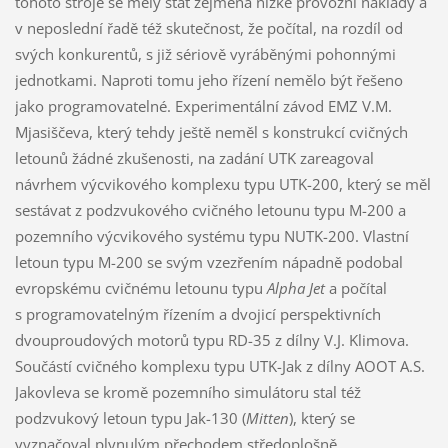
tohoto stroje se měly stát zejména nízké provozní náklady a
v neposlední řadě též skutečnost, že počítal, na rozdíl od
svých konkurentů, s již sériově vyráběnými pohonnými
jednotkami. Naproti tomu jeho řízení nemělo být řešeno
jako programovatelné. Experimentální závod EMZ V.M.
Mjasiščeva, který tehdy ještě neměl s konstrukcí cvičných
letounů žádné zkušenosti, na zadání UTK zareagoval
návrhem výcvikového komplexu typu UTK-200, který se měl
sestávat z podzvukového cvičného letounu typu M-200 a
pozemního výcvikového systému typu NUTK-200. Vlastní
letoun typu M-200 se svým vzezřením nápadně podobal
evropskému cvičnému letounu typu
Alpha Jet
a počítal
s programovatelným řízením a dvojicí perspektivních
dvouproudových motorů typu RD-35 z dílny V.J. Klimova.
Součástí cvičného komplexu typu UTK-Jak z dílny AOOT A.S.
Jakovleva se kromě pozemního simulátoru stal též
podzvukový letoun typu Jak-130 (
Mitten
), který se
vyznačoval plynulým přechodem středoplošně