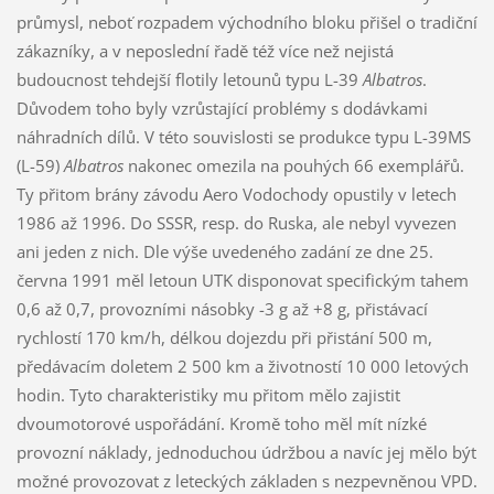
průmysl, neboť rozpadem východního bloku přišel o tradiční
zákazníky, a v neposlední řadě též více než nejistá
budoucnost tehdejší flotily letounů typu L-39
Albatros
.
Důvodem toho byly vzrůstající problémy s dodávkami
náhradních dílů. V této souvislosti se produkce typu L-39MS
(L-59)
Albatros
nakonec omezila na pouhých 66 exemplářů.
Ty přitom brány závodu Aero Vodochody opustily v letech
1986 až 1996. Do SSSR, resp. do Ruska, ale nebyl vyvezen
ani jeden z nich. Dle výše uvedeného zadání ze dne 25.
června 1991 měl letoun UTK disponovat specifickým tahem
0,6 až 0,7, provozními násobky -3 g až +8 g, přistávací
rychlostí 170 km/h, délkou dojezdu při přistání 500 m,
předávacím doletem 2 500 km a životností 10 000 letových
hodin. Tyto charakteristiky mu přitom mělo zajistit
dvoumotorové uspořádání. Kromě toho měl mít nízké
provozní náklady, jednoduchou údržbou a navíc jej mělo být
možné provozovat z leteckých základen s nezpevněnou VPD.