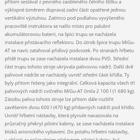
přitom sestával z pevného zaobleného čelního štítku a
výklopné (směrem doprava) zadní části opatřené jednou
vertikální výztuhou. Zatímco pod podlahou vyvýšeného
pracoviště instruktora se našlo místo pro palubní
akumulátorovou baterii, na špici trupu se nacházela
instalace přistávacího reflektoru. Do útrob špice trupu MiGu-
AT se navíc zatahoval příďový podvozek. Po stranách hřbetu
přídě trupu se zase nacházela instalace dvou PVD. Střední
část trupu tohoto stroje ukrývala palivovou nádrž. Další dvě
palivové nádrže se nacházely uvnitř střední části křídla. Ty
byly přitom řešeny jako integrální. Celková kapacita všech tří
palivových nádrží cvičného MiGu-AT činila 2 100 l (1 680 kg).
Zásobu paliva tohoto stroje lze přitom dále rozšířit
zavěšením dvou 600 l (470 kg) přídavných nádrží pod křídlo.
Uvnitř hřbetní nástavby, která plynule navazovala na
průzračný překryt pilotní kabiny, se zase nacházela instalace
bloků avionického vybavení. Do potahu hřbetní nástavby,
v oblasti za průzračným překrytem pilotní kabiny, byl