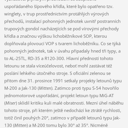
uspořádaného šípového křídla, které bylo opatřeno tzv.
winglety, v trup prostřednictvím protáhlých výrových
přechodů, instalací pohonných jednotek uvnitř postranních
trupových gondol nacházejících se pod vírovými přechody
křídla a značnou výškou lichoběžníkové SOP, kterou
doplňovala plovoucí VOP s tvarem lichoběžníku. Co se týká
pohonných jednotek, tak v úvahu připadaly hned tři typy, a
to AL-25TL, RD-35 a R120-300. Hlavní předností tohoto
letounu se stala víceúčelovost, neboť mohl zastávat též
poslání lehkého útočného stroje. S oficiální zelenou se
přitom dne 31. prosince 1991 setkaly projekty letounů typu
M-200 a Jak-130 (
Mitten
). Zatímco proti typu S-54 hovořilo
jednomotorové uspořádání, projekt letoun typu MiG-AT
(
Miser
) sklidil kritiku kuli malé obratnosti. Mezní úhel náběhu
tohoto stroje, při kterém ještě nedochází ke ztrátě rychlosti,
totiž činil pouhých 20°, zatímco v případě letounů typu Jak-
130 (
Mitten
) a M-200 tomu bylo 30° až 35°. Nicméně