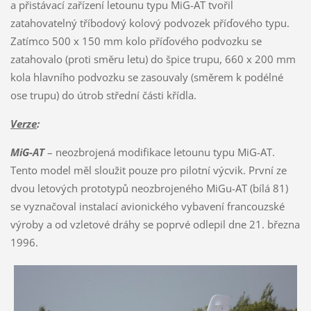
a přistávací zařízení letounu typu MiG-AT tvořil
zatahovatelný tříbodový kolový podvozek příďového typu.
Zatímco 500 x 150 mm kolo příďového podvozku se
zatahovalo (proti směru letu) do špice trupu, 660 x 200 mm
kola hlavního podvozku se zasouvaly (směrem k podélné
ose trupu) do útrob střední části křídla.
Verze
:
MiG-AT
– neozbrojená modifikace letounu typu MiG-AT.
Tento model měl sloužit pouze pro pilotní výcvik. První ze
dvou letových prototypů neozbrojeného MiGu-AT (bílá 81)
se vyznačoval instalací avionického vybavení francouzské
výroby a od vzletové dráhy se poprvé odlepil dne 21. března
1996.