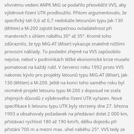
vlivnému vedení ANPK MiG se podařilo přesvědčit VVS, aby
výběrové řízení UTK prodloužilo. Přitom argumentovalo, že
specifický tah 0,6 až 0,7 nedokáže letounům typu Jak-130
(
Mitten
) a M-200 zajistit bezpečnou ovladatelnost při
manévrech s úhlem náběhu 30° až 35°. Kromě toho
zdůraznilo, že typ MiG-AT (
Miser
) vykazuje znatelně nižšími
provozní náklady. To poslední zřejmě na VVS zapůsobilo
nejvíce, neboť v podmínkách těžké ekonomické krize muselo
pomatovat na každý rubl. V červenci roku 1992 proto VVS
nakonec kývlo pro projekty letounů typu MiG-AT (
Miser
), Jak-
130 (
Mitten
) a M-200. Ještě na konci toho samého roku byl
nicméně projekt letounu typu M-200 z doposud ne zcela
zřejmých důvodů z výběrového řízení UTK vyřazen. Nové
specifikace k letounu typu UTK byly stvrzeny dne 27. března
1993 a obsahovaly požadavek na předávací dolet 2 000 km,
přistávací rychlost 180 až 190 km/h, délku dojezdu při
přistání 700 m a mezní max. úhel náběhu 25°. VVS tedy ze