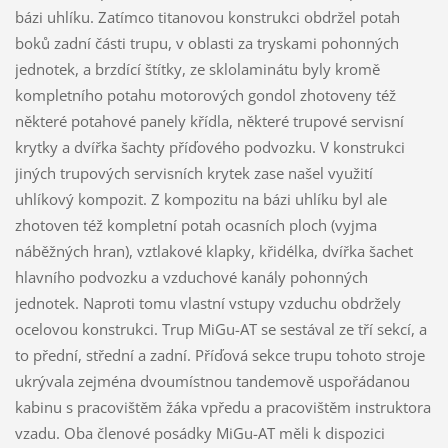
bázi uhlíku. Zatímco titanovou konstrukci obdržel potah
boků zadní části trupu, v oblasti za tryskami pohonných
jednotek, a brzdící štítky, ze sklolaminátu byly kromě
kompletního potahu motorových gondol zhotoveny též
některé potahové panely křídla, některé trupové servisní
krytky a dvířka šachty příďového podvozku. V konstrukci
jiných trupových servisních krytek zase našel využití
uhlíkový kompozit. Z kompozitu na bázi uhlíku byl ale
zhotoven též kompletní potah ocasních ploch (vyjma
náběžných hran), vztlakové klapky, křidélka, dvířka šachet
hlavního podvozku a vzduchové kanály pohonných
jednotek. Naproti tomu vlastní vstupy vzduchu obdržely
ocelovou konstrukci. Trup MiGu-AT se sestával ze tří sekcí, a
to přední, střední a zadní. Příďová sekce trupu tohoto stroje
ukrývala zejména dvoumístnou tandemově uspořádanou
kabinu s pracovištěm žáka vpředu a pracovištěm instruktora
vzadu. Oba členové posádky MiGu-AT měli k dispozici