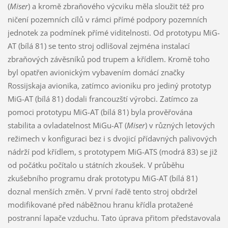
(
Miser
) a kromě zbraňového výcviku měla sloužit též pro
ničení pozemních cílů v rámci přímé podpory pozemních
jednotek za podmínek přímé viditelnosti. Od prototypu MiG-
AT (bílá 81) se tento stroj odlišoval zejména instalací
zbraňových závěsníků pod trupem a křídlem. Kromě toho
byl opatřen avionickým vybavením domácí značky
Rossijskaja avionika, zatímco avioniku pro jediný prototyp
MiG-AT (bílá 81) dodali francouzští výrobci. Zatímco za
pomoci prototypu MiG-AT (bílá 81) byla prověřována
stabilita a ovladatelnost MiGu-AT (
Miser
) v různých letových
režimech v konfiguraci bez i s dvojicí přídavných palivových
nádrží pod křídlem, s prototypem MiG-ATS (modrá 83) se již
od počátku počítalo u státních zkoušek. V průběhu
zkušebního programu drak prototypu MiG-AT (bílá 81)
doznal menších změn. V první řadě tento stroj obdržel
modifikované před náběžnou hranu křídla protažené
postranní lapače vzduchu. Tato úprava přitom představovala