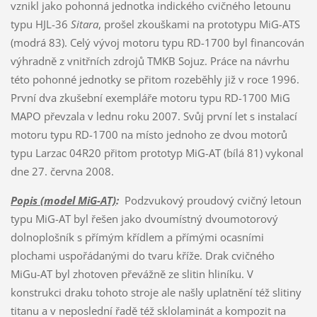
vznikl jako pohonná jednotka indického cvičného letounu
typu HJL-36
Sitara
, prošel zkouškami na prototypu MiG-ATS
(modrá 83). Celý vývoj motoru typu RD-1700 byl financován
výhradně z vnitřních zdrojů TMKB Sojuz. Práce na návrhu
této pohonné jednotky se přitom rozeběhly již v roce 1996.
První dva zkušební exempláře motoru typu RD-1700 MiG
MAPO převzala v lednu roku 2007. Svůj první let s instalací
motoru typu RD-1700 na místo jednoho ze dvou motorů
typu Larzac 04R20 přitom prototyp MiG-AT (bílá 81) vykonal
dne 27. června 2008.
Popis (model MiG-AT)
:
Podzvukový proudový cvičný letoun
typu MiG-AT byl řešen jako dvoumístný dvoumotorový
dolnoplošník s přímým křídlem a přímými ocasními
plochami uspořádanými do tvaru kříže. Drak cvičného
MiGu-AT byl zhotoven převážně ze slitin hliníku. V
konstrukci draku tohoto stroje ale našly uplatnění též slitiny
titanu a v neposlední řadě též sklolaminát a kompozit na