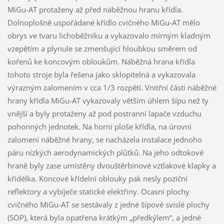
MiGu-AT protaženy až před náběžnou hranu křídla.
Dolnoplošně uspořádané křídlo cvičného MiGu-AT mělo
obrys ve tvaru lichoběžníku a vykazovalo mírným kladným
vzepětím a plynule se zmenšující hloubkou směrem od
kořenů ke koncovým obloukům. Náběžná hrana křídla
tohoto stroje byla řešena jako sklopitelná a vykazovala
výrazným zalomením v cca 1/3 rozpětí. Vnitřní části náběžné
hrany křídla MiGu-AT vykazovaly větším úhlem šípu než ty
vnější a byly protaženy až pod postranní lapače vzduchu
pohonných jednotek. Na horní ploše křídla, na úrovni
zalomení náběžné hrany, se nacházela instalace jednoho
páru nízkých aerodynamických plůtků. Na jeho odtokové
hraně byly zase umístěny dvouštěrbinové vztlakové klapky a
křidélka. Koncové křídelní oblouky pak nesly poziční
reflektory a vybíječe statické elektřiny. Ocasní plochy
cvičného MiGu-AT se sestávaly z jedné šípové svislé plochy
(SOP), která byla opatřena krátkým „předkýlem“, a jedné