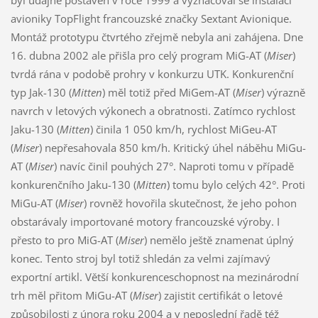
avioniky TopFlight francouzské značky Sextant Avionique.
Montáž prototypu čtvrtého zřejmě nebyla ani zahájena. Dne
16. dubna 2002 ale přišla pro celý program MiG-AT (
Miser
)
tvrdá rána v podobě prohry v konkurzu UTK. Konkurenční
typ Jak-130 (
Mitten
) měl totiž před MiGem-AT (
Miser
) výrazně
navrch v letových výkonech a obratnosti. Zatímco rychlost
Jaku-130 (
Mitten
) činila 1 050 km/h, rychlost MiGeu-AT
(
Miser
) nepřesahovala 850 km/h. Kritický úhel náběhu MiGu-
AT (
Miser
) navíc činil pouhých 27°. Naproti tomu v případě
konkurenčního Jaku-130 (
Mitten
) tomu bylo celých 42°. Proti
MiGu-AT (
Miser
) rovněž hovořila skutečnost, že jeho pohon
obstarávaly importované motory francouzské výroby. I
přesto to pro MiG-AT (
Miser
) nemělo ještě znamenat úplný
konec. Tento stroj byl totiž shledán za velmi zajímavý
exportní artikl. Větší konkurenceschopnost na mezinárodní
trh měl přitom MiGu-AT (
Miser
) zajistit certifikát o letové
způsobilosti z února roku 2004 a v neposlední řadě též