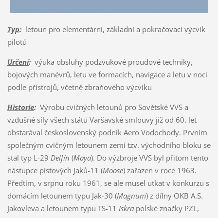
Typ
:
letoun pro elementární, základní a pokračovací výcvik
pilotů
Určení
:
výuka obsluhy podzvukové proudové techniky,
bojových manévrů, letu ve formacích, navigace a letu v noci
podle přístrojů, včetně zbraňového výcviku
Historie
:
Výrobu cvičných letounů pro Sovětské VVS a
vzdušné síly všech států Varšavské smlouvy již od 60. let
obstarával československý podnik Aero Vodochody. Prvním
společným cvičným letounem zemí tzv. východního bloku se
stal typ L-29
Delfín
(
Maya
). Do výzbroje VVS byl přitom tento
nástupce pístových Jaků-11 (
Moose
) zařazen v roce 1963.
Předtím, v srpnu roku 1961, se ale musel utkat v konkurzu s
domácím letounem typu Jak-30 (
Magnum
) z dílny OKB A.S.
Jakovleva a letounem typu TS-11
Iskra
polské značky PZL,