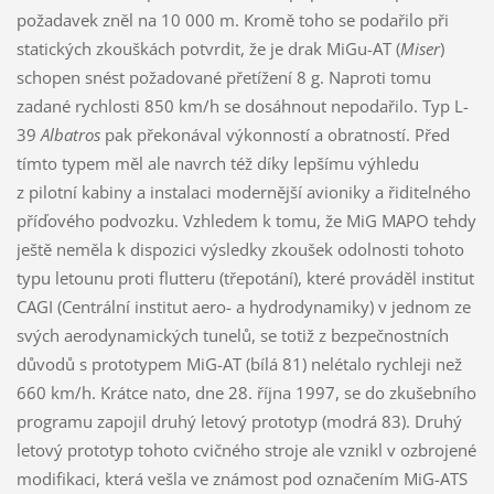
požadavek zněl na 10 000 m. Kromě toho se podařilo při
statických zkouškách potvrdit, že je drak MiGu-AT (
Miser
)
schopen snést požadované přetížení 8 g. Naproti tomu
zadané rychlosti 850 km/h se dosáhnout nepodařilo. Typ L-
39
Albatros
pak překonával výkonností a obratností. Před
tímto typem měl ale navrch též díky lepšímu výhledu
z pilotní kabiny a instalaci modernější avioniky a řiditelného
příďového podvozku. Vzhledem k tomu, že MiG MAPO tehdy
ještě neměla k dispozici výsledky zkoušek odolnosti tohoto
typu letounu proti flutteru (třepotání), které prováděl institut
CAGI (Centrální institut aero- a hydrodynamiky) v jednom ze
svých aerodynamických tunelů, se totiž z bezpečnostních
důvodů s prototypem MiG-AT (bílá 81) nelétalo rychleji než
660 km/h. Krátce nato, dne 28. října 1997, se do zkušebního
programu zapojil druhý letový prototyp (modrá 83). Druhý
letový prototyp tohoto cvičného stroje ale vznikl v ozbrojené
modifikaci, která vešla ve známost pod označením MiG-ATS