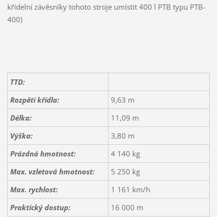
křídelní závěsníky tohoto stroje umístit 400 l PTB typu PTB-
400)
TTD:
Rozpětí křídla:
9,63 m
Délka:
11,09 m
Výška:
3,80 m
Prázdná hmotnost:
4 140 kg
Max. vzletová hmotnost:
5 250 kg
Max. rychlost:
1 161 km/h
Praktický dostup:
16 000 m