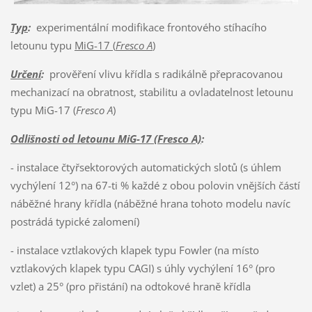
Typ
:
experimentální modifikace frontového stíhacího
letounu typu
MiG-17 (
Fresco A
)
Určení
:
prověření vlivu křídla s radikálně přepracovanou
mechanizací na obratnost, stabilitu a ovladatelnost letounu
typu MiG-17 (
Fresco A
)
Odlišnosti od letounu MiG-17 (Fresco A)
:
- instalace čtyřsektorových automatických slotů (s úhlem
vychýlení 12°) na 67-ti % každé z obou polovin vnějších částí
náběžné hrany křídla (náběžné hrana tohoto modelu navíc
postrádá typické zalomení)
- instalace vztlakových klapek typu Fowler (na místo
vztlakových klapek typu CAGI) s úhly vychýlení 16° (pro
vzlet) a 25° (pro přistání) na odtokové hraně křídla