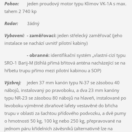
Pohon:
jeden proudový motor typu Klimov VK-1A s max.
tahem 2 740 kp
Radar:
žádný
Vybavení:
- zaměřovací:
jeden střelecký zaměřovač (jeho
instalace se nachází uvnitř pilotní kabiny)
- obranné:
identifikační systém „vlastní-cizí typu
SRO-1 Barij-M (štíhlá přímá břitová anténa nacházející se na
hřbetu trupu přímo mezi pilotní kabinou a SOP)
Výzbroj:
jeden 37 mm kanón typu N-37 se zásobou 40
nábojů, instalovaný po pravoboku, a dva 23 mm kanóny
typu NR-23 se zásobou 80 nábojů na hlaveň, instalované po
levoboku výměnné zbraňové lafety vestavěné do břicha
trupu v oblasti za šachtou příďového podvozku, a dvě pumy
o hmotnosti 50 kg, 100 kg nebo 250 kg, přepravované na
jednom páru křídelních závěsníků (alternativně lze na