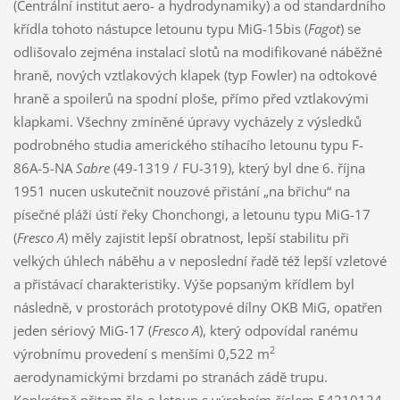
(Centrální institut aero- a hydrodynamiky) a od standardního
křídla tohoto nástupce letounu typu MiG-15bis (
Fagot
) se
odlišovalo zejména instalací slotů na modifikované náběžné
hraně, nových vztlakových klapek (typ Fowler) na odtokové
hraně a spoilerů na spodní ploše, přímo před vztlakovými
klapkami. Všechny zmíněné úpravy vycházely z výsledků
podrobného studia amerického stíhacího letounu typu F-
86A-5-NA
Sabre
(49-1319 / FU-319), který byl dne 6. října
1951 nucen uskutečnit nouzové přistání „na břichu“ na
písečné pláži ústí řeky Chonchongi, a letounu typu MiG-17
(
Fresco A
) měly zajistit lepší obratnost, lepší stabilitu při
velkých úhlech náběhu a v neposlední řadě též lepší vzletové
a přistávací charakteristiky. Výše popsaným křídlem byl
následně, v prostorách prototypové dílny OKB MiG, opatřen
jeden sériový MiG-17 (
Fresco A
), který odpovídal ranému
2
výrobnímu provedení s menšími 0,522 m
aerodynamickými brzdami po stranách zádě trupu.
Konkrétně přitom šlo o letoun s výrobním číslem 54210124