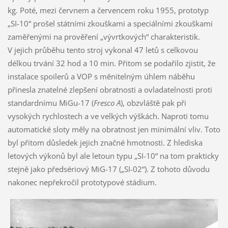
kg. Poté, mezi červnem a červencem roku 1955, prototyp
„SI-10“ prošel státními zkouškami a speciálními zkouškami
zaměřenými na prověření „vývrtkových“ charakteristik.
V jejich průběhu tento stroj vykonal 47 letů s celkovou
délkou trvání 32 hod a 10 min. Přitom se podařilo zjistit, že
instalace spoilerů a VOP s měnitelným úhlem náběhu
přinesla znatelné zlepšení obratnosti a ovladatelnosti proti
standardnímu MiGu-17 (
Fresco A
), obzvláště pak při
vysokých rychlostech a ve velkých výškách. Naproti tomu
automatické sloty měly na obratnost jen minimální vliv. Toto
byl přitom důsledek jejich značné hmotnosti. Z hlediska
letových výkonů byl ale letoun typu „SI-10“ na tom prakticky
stejně jako předsériový MiG-17 („SI-02“). Z tohoto důvodu
nakonec nepřekročil prototypové stádium.