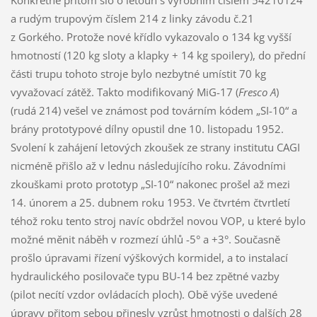
a rudým trupovým číslem 214 z linky závodu č.21
z Gorkého. Protože nové křídlo vykazovalo o 134 kg vyšší
hmotností (120 kg sloty a klapky + 14 kg spoilery), do přední
části trupu tohoto stroje bylo nezbytné umístit 70 kg
vyvažovací zátěž. Takto modifikovaný MiG-17 (
Fresco A
)
(rudá 214) vešel ve známost pod továrním kódem „SI-10“ a
brány prototypové dílny opustil dne 10. listopadu 1952.
Svolení k zahájení letových zkoušek ze strany institutu CAGI
nicméně přišlo až v lednu následujícího roku. Závodními
zkouškami proto prototyp „SI-10“ nakonec prošel až mezi
14. únorem a 25. dubnem roku 1953. Ve čtvrtém čtvrtletí
téhož roku tento stroj navíc obdržel novou VOP, u které bylo
možné měnit náběh v rozmezí úhlů -5° a +3°. Současně
prošlo úpravami řízení výškových kormidel, a to instalací
hydraulického posilovače typu BU-14 bez zpětné vazby
(pilot necítí vzdor ovládacích ploch). Obě výše uvedené
úpravy přitom sebou přinesly vzrůst hmotnosti o dalších 28