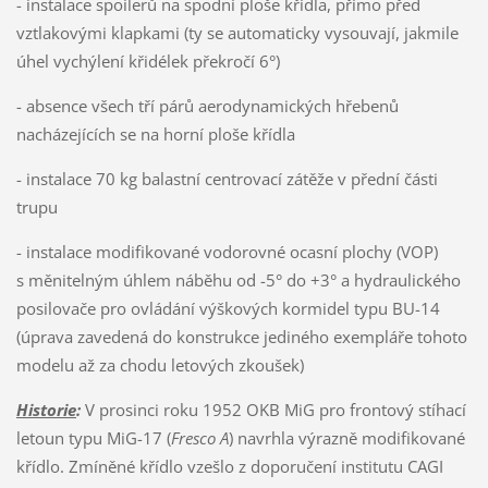
- instalace spoilerů na spodní ploše křídla, přímo před
vztlakovými klapkami (ty se automaticky vysouvají, jakmile
úhel vychýlení křidélek překročí 6°)
- absence všech tří párů aerodynamických hřebenů
nacházejících se na horní ploše křídla
- instalace 70 kg balastní centrovací zátěže v přední části
trupu
- instalace modifikované vodorovné ocasní plochy (VOP)
s měnitelným úhlem náběhu od -5° do +3° a hydraulického
posilovače pro ovládání výškových kormidel typu BU-14
(úprava zavedená do konstrukce jediného exempláře tohoto
modelu až za chodu letových zkoušek)
Historie
:
V prosinci roku 1952 OKB MiG pro frontový stíhací
letoun typu MiG-17 (
Fresco A
) navrhla výrazně modifikované
křídlo. Zmíněné křídlo vzešlo z doporučení institutu CAGI