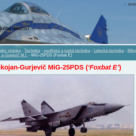
úvod
kého letectví
dní stránka
-
Technika
-
sovětská a ruská technika
-
Letecká technika
-
Miko
. a Gurjevič M.I.
-
MiG-25PDS (Foxbat E)
kojan-Gurjevič MiG-25PDS (
‘Foxbat E’
)