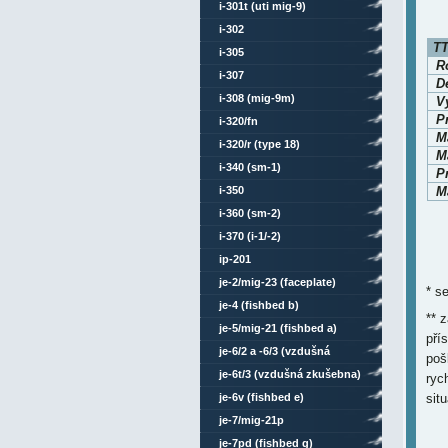
i-301t (uti mig-9)
i-302
TT
i-305
Ro
i-307
D
i-308 (mig-9m)
V
P
i-320/fn
M
i-320/r (type 18)
Ma
i-340 (sm-1)
P
i-350
M
i-360 (sm-2)
i-370 (i-1/-2)
ip-201
je-2/mig-23 (faceplate)
* s
je-4 (fishbed b)
** 
je-5/mig-21 (fishbed a)
pří
je-6/2 a -6/3 (vzdušná
poš
zkušebna)
je-6t/3 (vzdušná zkušebna)
ryc
je-6v (fishbed e)
sit
je-7/mig-21p
je-7pd (fishbed g)