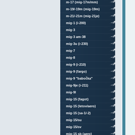
m-17 (mig-17m/mm)
m-19/-19m (mig-19m)
m-21/-21m (mig-21je)
mig-1 (i-200)
mig-3
mig-3 am-38
mig-3u (i-230)
mig-7
mig-8
mig-9 (i-210)
mig-9 (fargo)
mig-9 "babočka"
mig-9je (i-211)
mig-9l
mig-15 (fagot)
mig-15 (letov/aero)
mig-15 (sa-1/-2)
mig-15/su
mig-15/sv
mig-15 sb (aero)