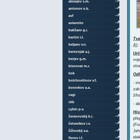
alexejev s.m.
antonov o.k.
avf
aviavnito
bakšaev g.i.
bartini r.l.
Ty
beljaev v.n.
A
)
;
bereznjak a.j.
Urč
berjev g.m.
voj
str
bisnovat m.r.
bok
Odl
bolchovitinov v.f.
- i
borovkov a.a.
zak
cagi
žih
ckb
- a
cybin p.v.
His
čeranovskij b.i.
pře
četverikov i.v.
(
Fo
Jeh
čiževskij v.a.
ele
florov i.f.