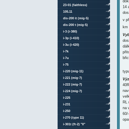
dok
23-01 (faithless)
14 
105.11
dos
dis-200 it (mig-5)
v p
dis-200 t (mig-5)
km 
i-3 (i-380)
Vyb
i-3p (i-410)
dos
i-3u (i-420)
dál
i-7k
při
bři
i-7u
i-75
typ
i-220 (mig-11)
i-221 (mig-7)
Výz
i-222 (mig-7)
40R
nav
i-224 (mig-7)
vel
i-225
RL 
i-231
na 
i-250
60/
i-270 (type 11)
opa
i-301t (ft-2) "ll"