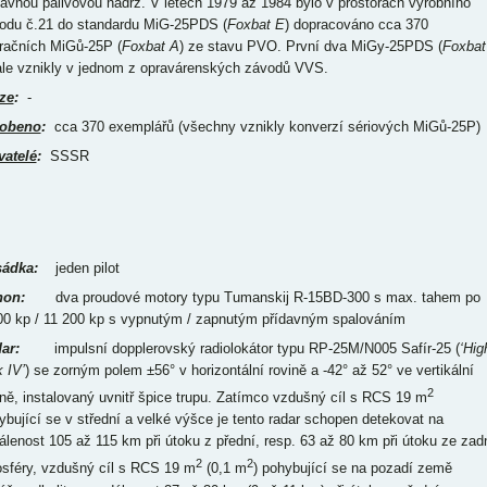
davnou palivovou nádrž. V letech 1979 až 1984 bylo v prostorách výrobního
odu č.21 do standardu MiG-25PDS (
Foxbat E
) dopracováno cca 370
račních MiGů-25P (
Foxbat A
) ze stavu PVO. První dva MiGy-25PDS (
Foxbat
ale vznikly v jednom z opravárenských závodů VVS.
ze
:
-
obeno
:
cca 370 exemplářů (všechny vznikly konverzí sériových MiGů-25P)
vatelé
:
SSSR
ádka:
jeden pilot
on:
dva proudové motory typu Tumanskij R-15BD-300 s max. tahem po
00 kp / 11 200 kp s vypnutým / zapnutým přídavným spalováním
ar:
impulsní dopplerovský radiolokátor typu RP-25M/N005 Safír-25 (
‘Hig
 IV’
) se zorným polem ±56° v horizontální rovině a -42° až 52° ve vertikální
2
ině, instalovaný uvnitř špice trupu. Zatímco vzdušný cíl s RCS 19 m
ybující se v střední a velké výšce je tento radar schopen detekovat na
álenost 105 až 115 km při útoku z přední, resp. 63 až 80 km při útoku ze zad
2
2
osféry, vzdušný cíl s RCS 19 m
(0,1 m
) pohybující se na pozadí země