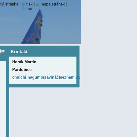
ní stránka
|
tisk
|
mapa stránek
|
rss
jan
Kontakt
Horák Martin
Pardubice
chuichi.nagumo(zavináč)seznam.cz