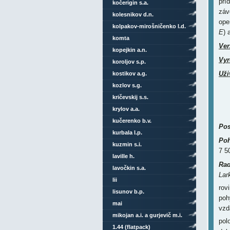
pří
kočerigin s.a.
záv
kolesnikov d.n.
ope
kolpakov-mirošničenko l.d.
E
) 
komta
Ver
kopejkin a.n.
Vyr
koroljov s.p.
Uži
kostikov a.g.
kozlov s.g.
kričevskij s.s.
krylov a.a.
kučerenko b.v.
Pos
kurbala l.p.
Poh
kuzmin s.i.
7 5
laville h.
Rad
lavočkin s.a.
Lark
lii
rov
lisunov b.p.
poh
mai
vzd
mikojan a.i. a gurjevič m.i.
pol
1.44 (flatpack)