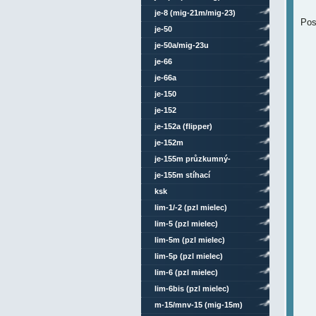
je-8 (mig-21m/mig-23)
Pos
je-50
je-50a/mig-23u
je-66
je-66a
je-150
je-152
je-152a (flipper)
je-152m
je-155m průzkumný-
bombardovací
je-155m stíhací
ksk
lim-1/-2 (pzl mielec)
lim-5 (pzl mielec)
lim-5m (pzl mielec)
lim-5p (pzl mielec)
lim-6 (pzl mielec)
lim-6bis (pzl mielec)
m-15/mnv-15 (mig-15m)