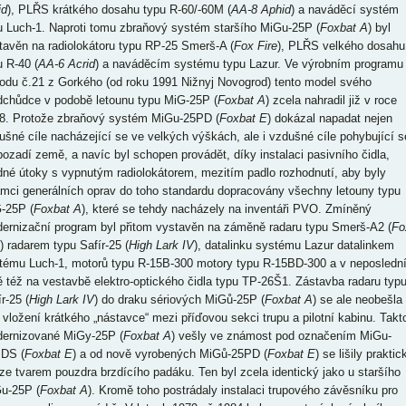
id
), PLŘS krátkého dosahu typu R-60/-60M (
AA-8 Aphid
) a naváděcí systém
u Luch-1. Naproti tomu zbraňový systém staršího MiGu-25P (
Foxbat A
) byl
tavěn na radiolokátoru typu RP-25 Smerš-A (
Fox Fire
), PLŘS velkého dosahu
u R-40 (
AA-6 Acrid
) a naváděcím systému typu Lazur. Ve výrobním programu
odu č.21 z Gorkého (od roku 1991 Nižnyj Novogrod) tento model svého
dchůdce v podobě letounu typu MiG-25P (
Foxbat A
) zcela nahradil již v roce
8. Protože zbraňový systém MiGu-25PD (
Foxbat E
) dokázal napadat nejen
ušné cíle nacházející se ve velkých výškách, ale i vzdušné cíle pohybující s
pozadí země, a navíc byl schopen provádět, díky instalaci pasivního čidla,
dné útoky s vypnutým radiolokátorem, mezitím padlo rozhodnutí, aby byly
ámci generálních oprav do toho standardu dopracovány všechny letouny typu
-25P (
Foxbat A
), které se tehdy nacházely na inventáři PVO. Zmíněný
ernizační program byl přitom vystavěn na záměně radaru typu Smerš-A2 (
Fo
) radarem typu Safír-25 (
High Lark IV
), datalinku systému Lazur datalinkem
tému Luch-1, motorů typu R-15B-300 motory typu R-15BD-300 a v neposledn
ě též na vestavbě elektro-optického čidla typu TP-26Š1. Zástavba radaru typ
r-25 (
High Lark IV
) do draku sériových MiGů-25P (
Foxbat A
) se ale neobešla
 vložení krátkého „nástavce“ mezi příďovou sekci trupu a pilotní kabinu. Takt
ernizované MiGy-25P (
Foxbat A
) vešly ve známost pod označením MiGu-
DS (
Foxbat E
) a od nově vyrobených MiGů-25PD (
Foxbat E
) se lišily praktic
ze tvarem pouzdra brzdícího padáku. Ten byl zcela identický jako u staršího
u-25P (
Foxbat A
). Kromě toho postrádaly instalaci trupového závěsníku pro