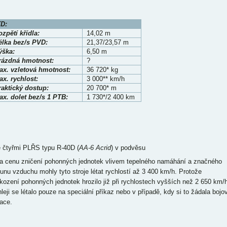
D:
zpětí křídla:
14,02 m
élka bez/s PVD:
21,37/23,57 m
ýška:
6,50 m
rázdná hmotnost:
?
ax. vzletová hmotnost:
36 720* kg
x. rychlost:
3 000** km/h
raktický dostup:
20 700* m
ax. dolet bez/s 1 PTB:
1 730*/2 400 km
e čtyřmi PLŘS typu R-40D (
AA-6 Acrid
) v podvěsu
za cenu zničení pohonných jednotek vlivem tepelného namáhání a značného
sunu vzduchu mohly tyto stroje létat rychlostí až 3 400 km/h. Protože
kození pohonných jednotek hrozilo již při rychlostech vyšších než 2 650 km/h
hleji se létalo pouze na speciální příkaz nebo v případě, kdy si to žádala bojo
uace.