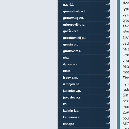
Acr
gaz č.1
typ
gimmelfarb a.l.
vys
gribovskij v.k.
typ
grigorovič d.p.
záv
grošev v.f.
pře
197
grochovskij p.i.
vzd
grušin p.d.
na 
gudkov m.i.
kra
chai
v r
iljušin s.v.
MiG
irkut
mod
isaev a.m.
Fire
sys
izmajov r.a.
řad
jacenko v.p.
Safí
jakovlev a.s.
bez
kai
mod
kalinin k.a.
25P
kemenov a.
pou
MiG
knaapo