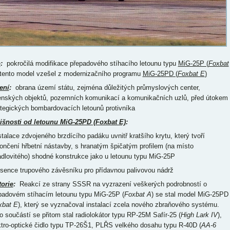
p
:
pokročilá modifikace přepadového stíhacího letounu typu
MiG-25P (
Foxbat
 tento model vzešel z modernizačního programu
MiG-25PD (
Foxbat E
)
ení
:
obrana území státu, zejména důležitých průmyslových center,
enských objektů, pozemních komunikací a komunikačních uzlů, před útokem
ategických bombardovacích letounů protivníka
išnosti od letounu MiG-25PD (Foxbat E)
:
nstalace zdvojeného brzdícího padáku uvnitř kratšího krytu, který tvoří
ončení hřbetní nástavby, s hranatým špičatým profilem (na místo
adlovitého) shodné konstrukce jako u letounu typu MiG-25P
bsence trupového závěsníku pro přídavnou palivovou nádrž
torie
:
Reakcí ze strany SSSR na vyzrazení veškerých podrobností o
padovém stíhacím letounu typu MiG-25P (
Foxbat A
) se stal model MiG-25PD
xbat E
), který se vyznačoval instalací zcela nového zbraňového systému.
o součástí se přitom stal radiolokátor typu RP-25M Safír-25 (
High Lark IV
),
ktro-optické čidlo typu TP-26Š1, PLŘS velkého dosahu typu R-40D (
AA-6