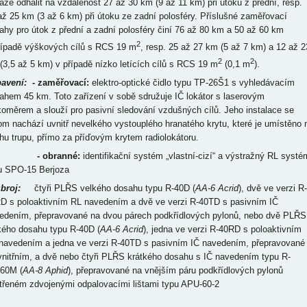
áže odhalit na vzdálenost 27 až 30 km (9 až 11 km) při útoku z přední, resp.
až 25 km (3 až 6 km) při útoku ze zadní polosféry. Příslušné zaměřovací
ahy pro útok z přední a zadní polosféry činí 76 až 80 km a 50 až 60 km
2
řípadě výškových cílů s RCS 19 m
, resp. 25 až 27 km (5 až 7 km) a 12 až 2
2
2
(3,5 až 5 km) v případě nízko letících cílů s RCS 19 m
(0,1 m
).
avení:
- zaměřovací:
elektro-optické čidlo typu TP-26Š1 s vyhledávacím
ahem 45 km. Toto zařízení v sobě sdružuje IČ lokátor s laserovým
koměrem a slouží pro pasivní sledování vzdušných cílů. Jeho instalace se
tom nachází uvnitř nevelkého vystouplého hranatého krytu, které je umístěno 
chu trupu, přímo za příďovým krytem radiolokátoru.
- obranné:
identifikační systém „vlastní-cizí“ a výstražný RL systé
u SPO-15 Berjoza
broj:
čtyři PLŘS velkého dosahu typu R-40D (
AA-6 Acrid
), dvě ve verzi R-
D s poloaktivním RL navedením a dvě ve verzi R-40TD s pasivním IČ
edením, přepravované na dvou párech podkřídlových pylonů, nebo dvě PLŘS
kého dosahu typu R-40D (
AA-6 Acrid
), jedna ve verzi R-40RD s poloaktivním
navedením a jedna ve verzi R-40TD s pasivním IČ navedením, přepravované
vnitřním, a dvě nebo čtyři PLŘS krátkého dosahu s IČ navedením typu R-
-60M (
AA-8 Aphid
), přepravované na vnějším páru podkřídlových pylonů
třeném zdvojenými odpalovacími lištami typu APU-60-2