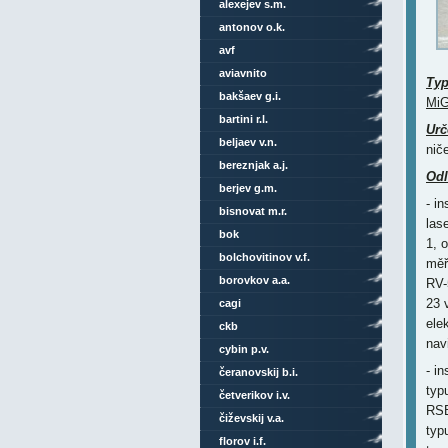
alexejev s.m.
antonov o.k.
avf
aviavnito
Ty
bakšaev g.i.
MiG
bartini r.l.
Urč
beljaev v.n.
nič
bereznjak a.j.
Odl
berjev g.m.
- i
bisnovat m.r.
las
bok
1, 
bolchovitinov v.f.
měř
borovkov a.a.
RV-
23 
cagi
ele
ckb
nav
cybin p.v.
- i
čeranovskij b.i.
typ
četverikov i.v.
RSB
čiževskij v.a.
typ
florov i.f.