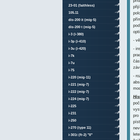
pří
23-01 (faithless)
při
105.11
pol
pří
dis-200 it (mig-5)
pod
dis-200 t (mig-5)
opt
i-3 (i-380)
- v
i-3p (i-410)
- i
i-3u (i-420)
pra
i-7k
čás
i-7u
záv
i-75
- r
i-220 (mig-11)
abs
i-221 (mig-7)
mod
i-222 (mig-7)
His
i-224 (mig-7)
poč
i-225
vys
i-231
pro
i-250
pís
i-270 (type 11)
nev
lete
i-301t (ft-2) "ll"