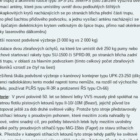
dě trupu) a aktivního rušiče typu SPS-141 Siren-FŠ (toto zařízení využívá dvě
jímací antény, které jsou umístěny uvnitř dvou podlouhlých štíhlých
okapkovitých krytů nacházejících se po stranách břicha přední části trupu,
mo před šachtou příďového podvozku, a jednu vysílací anténu nacházející se
 špičatým dielektrickým krytem vetknutým do špice trupu, přímo nad okénk
iky laserového dálkoměru)
ětší nosnost podvěsné výzbroje (3 000 kg vs 2 000 kg)
nstalace dvou zbraňových úchytů, na které lze umístit dvě 250 kg pumy nebo
chové startovací rakety typu SU-1500 či SPRD-99, po stranách břicha zadní
ti trupu, v oblasti za hlavním podvozkem (tímto celkový počet zbraňových
ěsníků vzrostl ze čtyř na šest)
ozšířená škála podvěsné výzbroje o kanónový kontejner typu UPK-23-250 (dík
enci radiolokátoru tento model naproti tomu nemůže, na rozdíl od výchozího
elu, používat PLŘS typu R-3R a protizemní ŘS typu Ch-66)
torie
:
V první polovině 50. let se bitevní letky VVS musely plně spoléhat na
etnou flotilu pístových letounů typu Il-10/-10M (
Beast
), jejichž původ lze
topovat ještě za dob druhé světové války. Protože tyto stroje představovaly
 stíhací letouny s proudovým pohonem, které mezitím zcela nahradily ty
tové, velmi snadný cíl, pro potřeby bitevních letek byly mezitím uvolněny
elké počty proudových stíhačů typu MiG-15bis (
Fagot
) ze stavu stíhacích
k. Přestože v kategorii stíhacích letounů tyto stroje tehdy patřily ke světové