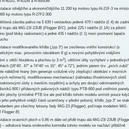
u R-802G, R-832M a R-855UM
nstalace silnějšího a ekonomičtějšího 11 200 kp motoru typu Al-21F-3 na místo
000 kp motoru typu R-27F2-300
většená zásoba paliva na 5 630 l vestavbou jedené 470 l nádrže (č.4) do zadn
ti trupu alá MiG-23/-23UB (
Flogger B/C
), jedné 225 l nádrže (č.1A) za pilotní
inu (pod bloky radiostanic) a jedné 435 l nádrže (č.1) mezi postranní lapače
uchu
stalace modifikovaného křídla („typ 3“) se zesílenou vnitřní konstrukcí (s
retickým max. provozním násobkem 8 g) a novými pohyblivými vnějšími
2
tmi s větší hloubkou a plochou (o 3 m
), většími úhly vychýlení v jednotlivýc
ohách (18°40‘, 47° a 74°40‘ vs 16°, 45° a 72°), jedním párem tzv. „psích zubů“
ele náběžné hrany (ten generuje vzdušné víry zlepšující obtékání v mezních
ových režimech), modifikovanou mechanizací (náhradou třísektorových slotů
řsektorovými sloty s menším rozpětím) a úchyty pro dvojici odnímatelných
ěsníků 800 l přídavných palivových nádrží typu PTB-800 pod vnitřními panel
dní plochy (zmíněné PTB lze ale pod křídlo tohoto modelu umístit pouze kdy
u jeho pohyblivé vnější části uzamčeny v přední poloze); křídlo „typ 3“ se stal
ndardem pro všechny letouny řady MiG-23 (
Flogger
), počínaje modelem MiG-
M
Flogger B
)
nstalace ocasních ploch o 0,86 m dále od přídě trupu alá MiG-23/-23UB (
Flogg
) – odtoková hrana směrového kormidla tohoto modelu se nachází přibližně