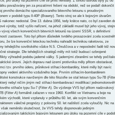
čce, pro útoky na pozemní cíle se příliš nehodily. Z tohoto důvodu byly již od
átku považovány jen za prozatímní řešení na období, než se podaří dokončit
oj prvního domácího specializovaného bitevního letounu s proudovým
onem v podobě typu Il-40P (
Brawny
). Tento stroj se ale k bojovým útvarům
 nakonec nedostal. Dne 13. dubna 1956, tedy krátce nato, co byl zaveden d
iové výroby, totiž vyšlo nařízení, na jehož základě musel být jeho vývoj, stejn
o vývoj všech konvenčních bitevních letounů na území SSSR, s definitivní
tností zastaven. Toto byl přitom důsledek tvrdého prosazování zcela scestné
oru, že lze konvenční leteckou techniku nahradit technikou raketovou, ze
any tehdejšího sovětského vůdce N.S. Chruščova a v neposlední řadě též no
ečné strategie. Dle tehdejších stratégů měly mít totiž budoucí ozbrojené
flikty výhradně podobu jaderné války. S jadernými zbraněmi se tehdy počítalo
taktické úrovni. Jejich dopravu nad území protivníka měly přitom obstarávat,
ámci tzv. prvního úderu, průnikové stíhací-bombardéry, které měly být navíc
opny vedení aktivního vzdušného boje. Prvním stíhacím-bombardérem
ětské konstrukce navrženým dle této filozofie se stal letoun typu Su-7B (
Fitte
 který nebyl ničím jiným než stíhací-bombardovací modifikací jednomotorové
ntového stíhače typu Su-7 (
Fitter A
). Do výzbroje VVS byl přitom nadzvukový
7B (
Fitter A
) formálně zařazen v roce 1960. Konflikt ve Vietnamu a boje na
zkém východě, které vzplanuly v průběhu 60. let, ale svým konvenčním
rakterem válečné prognózy z poloviny 50. let naštěstí zcela vyloučily. Nic na
 však neměnilo skutečnost, že VVS tehdy disponovalo jediným
cializovaným taktickým bojovým letounem pro útoky na pozemní cíle v podo