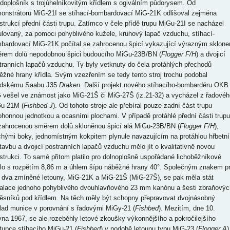
edoplošník s trojúhelníkovitým křídlem s ogiválním půdorysem. Od
onstrátoru MiG-21I se stíhací-bombardovací MiG-21K odlišoval zejména
strukcí přední části trupu. Zatímco v čele přídě trupu MiGu-21I se nacházel
ulovaný, za pomoci pohyblivého kužele, kruhový lapač vzduchu, stíhací-
bardovací MiG-21K počítal se zahrocenou špicí vykazující výrazným sklon
rem dolů nepodobnou špici budoucího MiGu-23B/BN (
Flogger F/H
) a dvojicí
tranních lapačů vzduchu. Ty byly vetknuty do čela protáhlých přechodů
ěžné hrany křídla. Svým vzezřením se tedy tento stroj trochu podobal
dskému Saabu J35
Draken
. Další projekt nového stíhacího-bombardéru OKB
 vešel ve známost jako MiG-21Š či MiG-27Š (iz.21-32) a vycházel z řadovéh
u-21M (
Fishbed J
). Od tohoto stroje ale přebíral pouze zadní část trupu
ohonnou jednotkou a ocasními plochami. V případě protáhlé přední části trupu
zahrocenou směrem dolů skloněnou špicí alá MiGu-23B/BN (
Flogger F/H
),
chými boky, jednomístným kokpitem plynule navazujícím na protáhlou hřbetní
tavbu a dvojicí postranních lapačů vzduchu mělo jít o kvalitativně novou
strukci. To samé přitom platilo pro dolnoplošně uspořádané lichoběžníkové
dlo s rozpětím 8,86 m a úhlem šípu náběžné hrany 40°. Společným znakem p
 dva zmíněné letouny, MiG-21K a MiG-21Š (MiG-27Š), se pak měla stát
talace jednoho pohyblivého dvouhlavňového 23 mm kanónu a šesti zbraňovýc
ěsníků pod křídlem. Na těch měly být schopny přepravovat dvojnásobný
lad munice v porovnání s řadovými MiGy-21 (
Fishbed
). Mezitím, dne 10.
vna 1967, se ale rozeběhly letové zkoušky výkonnějšího a pokročilejšího
tupce stíhacího MiGu-21 (
Fishbed
) v podobě letounu typu MiG-23 (
Flogger A
)