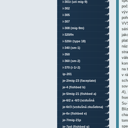
špi
i-301t (uti mig-9)
poč
i-302
výv
i-305
poh
i-307
VVS
i-308 (mig-9m)
sér
jak
i-320/fn
pla
i-320/r (type 18)
náz
i-340 (sm-1)
str
i-350
vál
i-360 (sm-2)
kon
i-370 (i-1/-2)
na 
ip-201
v r
sch
je-2/mig-23 (faceplate)
sov
je-4 (fishbed b)
A
),
je-5/mig-21 (fishbed a)
fro
je-6/2 a -6/3 (vzdušná
Su-
zkušebna)
je-6t/3 (vzdušná zkušebna)
Blí
je-6v (fishbed e)
cha
je-7/mig-21p
tom
spe
je-7pd (fishbed g)