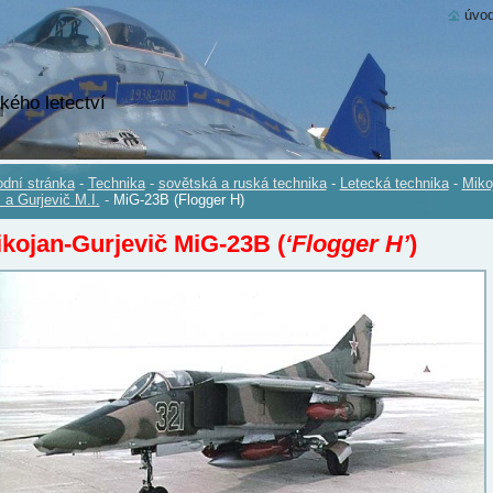
úvod
kého letectví
dní stránka
-
Technika
-
sovětská a ruská technika
-
Letecká technika
-
Miko
. a Gurjevič M.I.
-
MiG-23B (Flogger H)
kojan-Gurjevič MiG-23B (
‘Flogger H’
)