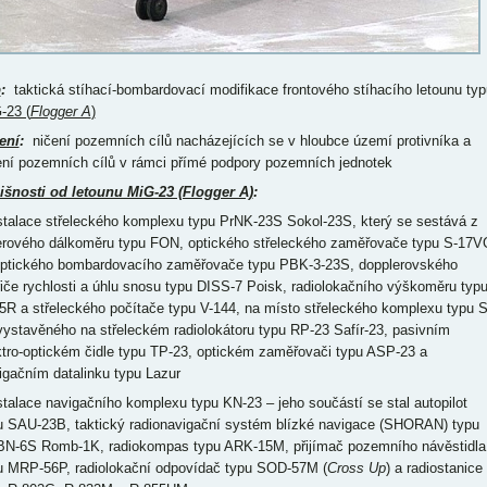
p
:
taktická stíhací-bombardovací modifikace frontového stíhacího letounu typ
-23 (
Flogger A
)
ení
:
ničení pozemních cílů nacházejících se v hloubce území protivníka a
ení pozemních cílů v rámci přímé podpory pozemních jednotek
išnosti od letounu MiG-23 (Flogger A)
:
nstalace střeleckého komplexu typu PrNK-23S Sokol-23S, který se sestává z
erového dálkoměru typu FON, optického střeleckého zaměřovače typu S-17V
optického bombardovacího zaměřovače typu PBK-3-23S, dopplerovského
iče rychlosti a úhlu snosu typu DISS-7 Poisk, radiolokačního výškoměru typ
5R a střeleckého počítače typu V-144, na místo střeleckého komplexu typu S
vystavěného na střeleckém radiolokátoru typu RP-23 Safír-23, pasivním
ktro-optickém čidle typu TP-23, optickém zaměřovači typu ASP-23 a
igačním datalinku typu Lazur
nstalace navigačního komplexu typu KN-23 – jeho součástí se stal autopilot
u SAU-23B, taktický radionavigační systém blízké navigace (SHORAN) typu
N-6S Romb-1K, radiokompas typu ARK-15M, přijímač pozemního návěstidla
u MRP-56P, radiolokační odpovídač typu SOD-57M (
Cross Up
) a radiostanice