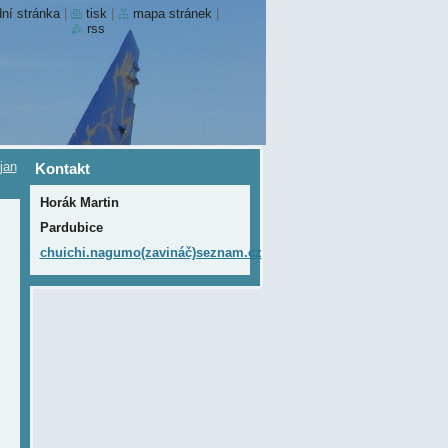
ní stránka
|
tisk
|
mapa stránek
|
rss
jan
Kontakt
Horák Martin
Pardubice
chuichi.nagumo(zavináč)seznam.cz