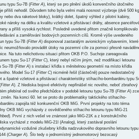
ounu typu Su-7B (
Fitter A
), který se pro plnění úkolů konvenčního útočného
oje příliš nehodil. Důvodem toho byla velmi malá nosnost výzbroje (dvě 500 k
y nebo dva raketové bloky), krátký dolet, špatný výhled z pilotní kabiny,
oké nároky na délku a kvalitu vzletové a přistávací dráhy, absence pancéřov
rany a příliš vysoká rychlost. Posledně uvedené přitom značně komplikovalo
ledávání a zaměřování bodových pozemních cílů. Kromě výše uvedeného
oun typu Su-7B (
Fitter A
) disponoval zastaralým avionickým vybavením, které
íc neumožňovalo provádět útoky na pozemní cíle za pomoci přesně naváděn
ice. Na tuto nelichotivou situaci přitom OKB P.O. Suchoje zareagovala
ounem typu Su-17 (
Fitter C
), který nebyl ničím jiným, než modifikací letounu
u Su-7B (
Fitter A
) s instalací křídla s měnitelnou geometrií na místo křídla
ového. Model Su-17 (
Fitter C
) nicméně řešil (částečně) pouze nedostatečný
et a špatné vzletové a přistávací charakteristiky stíhacího-bombardéru typu S
(
Fitter A
). Z hlediska bojové efektivity nepřinášel nic nového, neboť zbraňový
tém přebíral od svého předchůdce v podobě letounu typu Su-7B (
Fitter A
) zce
 změn. Na konci 60. let se proto do problematiky taktického stíhacího-
bardéru zapojila též konkurenční OKB MiG. První projekty na toto téma
ílny OKB MiG vycházely z osvědčeného stíhacího letounu typu MiG-21
shbed
). První z nich vešel ve známost jako MiG-21K a z konstrukčního
diska vycházel z modelu MiG-21I (Analog), který zastával poslání
odynamické vzdušné zkušebny křídla nadzvukového dopravního letounu typu
144 (
Charger A
). Šlo tedy o jednomístný jednomotorový bezocasý