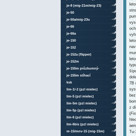
let
je-8 (mig-21m/mig-23)
str
je-50
pum
je-50a/mig-23u
vys
je-66
och
je-66a
vyh
let
je-150
nav
je-152
mun
je-152a (flipper)
let
je-152m
typ
je-155m průzkumný-
šíp
bombardovací
je-155m stíhací
dol
ksk
7B 
sys
lim-1/-2 (pzl mielec)
bez
lim-5 (pzl mielec)
bom
lim-5m (pzl mielec)
z d
lim-5p (pzl mielec)
(
Fi
lim-6 (pzl mielec)
hle
lim-6bis (pzl mielec)
aer
m-15/mnv-15 (mig-15m)
Tu-