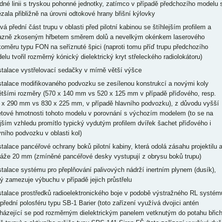
edné linii s tryskou pohonné jednotky, zatímco v případě předchozího modelu 
ézala přibližně na úrovni odtokové hrany břišní kýlovky
vá přední část trupu v oblasti před pilotní kabinou se štíhlejším profilem a
azně zkoseným hřbetem směrem dolů a nevelkým okénkem laserového
koměru typu FON na seříznuté špici (naproti tomu příď trupu předchozího
elu tvořil rozměrný kónický dielektrický kryt střeleckého radiolokátoru)
nstalace vystřelovací sedačky v mírně větší výšce
nstalace modifikovaného podvozku se zesílenou konstrukcí a novými koly
ětšími rozměry (570 x 140 mm vs 520 x 125 mm v případě příďového, resp.
 x 290 mm vs 830 x 225 mm, v případě hlavního podvozku), z důvodu vyšší
etové hmotnosti tohoto modelu v porovnání s výchozím modelem (to se na
jším vzhledu promítlo typický vydutým profilem dvířek šachet příďového i
vního podvozku v oblasti kol)
nstalace pancéřové ochrany boků pilotní kabiny, která odolá zásahu projektilu 
ráže 20 mm (zmíněné pancéřové desky vystupují z obrysu boků trupu)
nstalace systému pro přeplňování palivových nádrží inertním plynem (dusík),
rý zamezuje výbuchu v případě jejich průstřelu
nstalace prostředků radioelektronického boje v podobě výstražného RL systém
 přední polosféru typu SB-1 Barier (toto zařízení využívá dvojici antén
házející se pod rozměrným dielektrickým panelem vetknutým do potahu břic