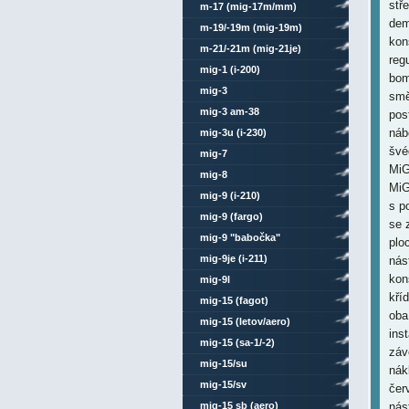
stř
m-17 (mig-17m/mm)
dem
m-19/-19m (mig-19m)
kon
m-21/-21m (mig-21je)
reg
mig-1 (i-200)
bom
mig-3
smě
mig-3 am-38
pos
náb
mig-3u (i-230)
švé
mig-7
MiG
mig-8
MiG
mig-9 (i-210)
s p
mig-9 (fargo)
se 
mig-9 "babočka"
plo
mig-9je (i-211)
nás
kon
mig-9l
kří
mig-15 (fagot)
oba
mig-15 (letov/aero)
ins
mig-15 (sa-1/-2)
záv
mig-15/su
nák
mig-15/sv
čer
mig-15 sb (aero)
nás