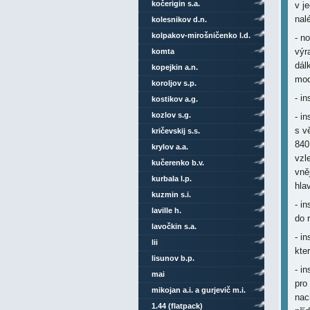
kočerigin s.a.
v j
nal
kolesnikov d.n.
kolpakov-mirošničenko l.d.
- no
výr
komta
dál
kopejkin a.n.
mod
koroljov s.p.
- i
kostikov a.g.
kozlov s.g.
- i
s v
kričevskij s.s.
840
krylov a.a.
vzl
kučerenko b.v.
vně
kurbala l.p.
hla
kuzmin s.i.
- i
laville h.
do 
lavočkin s.a.
- i
lii
kte
lisunov b.p.
- i
mai
pro
mikojan a.i. a gurjevič m.i.
nac
1.44 (flatpack)