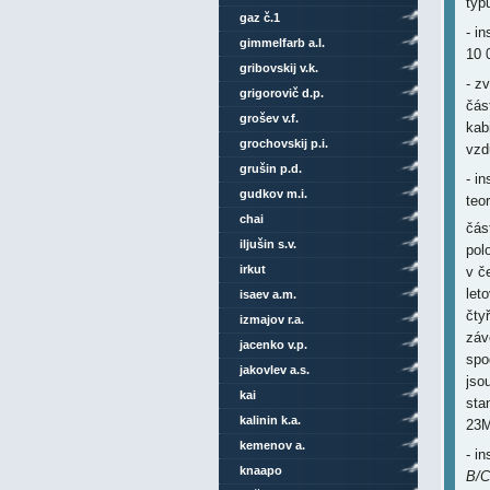
typ
gaz č.1
- i
gimmelfarb a.l.
10 
gribovskij v.k.
- z
grigorovič d.p.
čás
grošev v.f.
kab
grochovskij p.i.
vzd
grušin p.d.
- in
gudkov m.i.
teo
chai
čás
iljušin s.v.
pol
irkut
v č
let
isaev a.m.
čty
izmajov r.a.
záv
jacenko v.p.
spo
jakovlev a.s.
jso
kai
sta
kalinin k.a.
23
kemenov a.
- i
knaapo
B/C