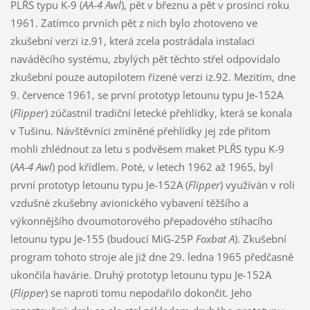
PLŘS typu K-9 (
AA-4 Awl
), pět v březnu a pět v prosinci roku
1961. Zatímco prvních pět z nich bylo zhotoveno ve
zkušební verzi iz.91, která zcela postrádala instalaci
naváděcího systému, zbylých pět těchto střel odpovídalo
zkušební pouze autopilotem řízené verzi iz.92. Mezitím, dne
9. července 1961, se první prototyp letounu typu Je-152A
(
Flipper
) zúčastnil tradiční letecké přehlídky, která se konala
v Tušinu. Návštěvníci zmíněné přehlídky jej zde přitom
mohli zhlédnout za letu s podvěsem maket PLŘS typu K-9
(
AA-4 Awl
) pod křídlem. Poté, v letech 1962 až 1965, byl
první prototyp letounu typu Je-152A (
Flipper
) využíván v roli
vzdušné zkušebny avionického vybavení těžšího a
výkonnějšího dvoumotorového přepadového stíhacího
letounu typu Je-155 (budoucí MiG-25P
Foxbat A
). Zkušební
program tohoto stroje ale již dne 29. ledna 1965 předčasně
ukončila havárie. Druhý prototyp letounu typu Je-152A
(
Flipper
) se naproti tomu nepodařilo dokončit. Jeho