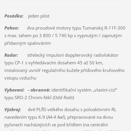
Posádka:
jeden pilot
Pohon:
dva proudové motory typu Tumanskij R-11F-300
s max. tahem po 3 800 / 5 740 kp s vypnutým / zapnutým
přídavným spalováním
Radar:
střelecký impulsní dopplerovský radiolokátor
typu CP-1 s vyhledávacím dosahem 45 až 50 km,
instalovaný uvnitř regulačního kužele příďového kruhového
vstupu vzduchu
Vybavení:
- obranné:
identifikační systém „vlastní-cizí“
typu SRO-2 Chrom-Nikl (
Odd Rods
)
Výzbroj:
dvě PLŘS velkého dosahu s poloaktivním RL
navedením typu K-9 (
AA-4 Awl
), přepravované na dvou
pylonech nacházejících se pod křídlem (na centrální