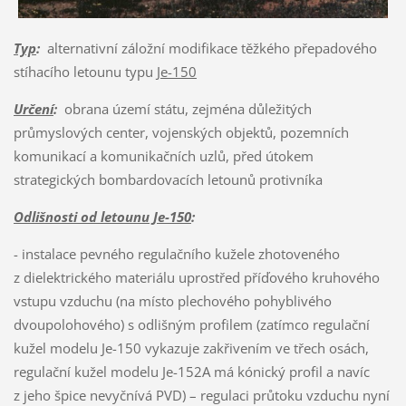
Typ
:
alternativní záložní modifikace těžkého přepadového
stíhacího letounu typu
Je-150
Určení
:
obrana území státu, zejména důležitých
průmyslových center, vojenských objektů, pozemních
komunikací a komunikačních uzlů, před útokem
strategických bombardovacích letounů protivníka
Odlišnosti od letounu Je-150
:
- instalace pevného regulačního kužele zhotoveného
z dielektrického materiálu uprostřed příďového kruhového
vstupu vzduchu (na místo plechového pohyblivého
dvoupolohového) s odlišným profilem (zatímco regulační
kužel modelu Je-150 vykazuje zakřivením ve třech osách,
regulační kužel modelu Je-152A má kónický profil a navíc
z jeho špice nevyčnívá PVD) – regulaci průtoku vzduchu nyní