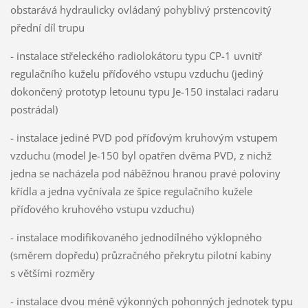
obstarává hydraulicky ovládaný pohyblivý prstencovitý
přední díl trupu
- instalace střeleckého radiolokátoru typu CP-1 uvnitř
regulačního kuželu příďového vstupu vzduchu (jediný
dokončený prototyp letounu typu Je-150 instalaci radaru
postrádal)
- instalace jediné PVD pod příďovým kruhovým vstupem
vzduchu (model Je-150 byl opatřen dvěma PVD, z nichž
jedna se nacházela pod náběžnou hranou pravé poloviny
křídla a jedna vyčnívala ze špice regulačního kužele
příďového kruhového vstupu vzduchu)
- instalace modifikovaného jednodílného výklopného
(směrem dopředu) průzračného překrytu pilotní kabiny
s většími rozměry
- instalace dvou méně výkonných pohonných jednotek typu