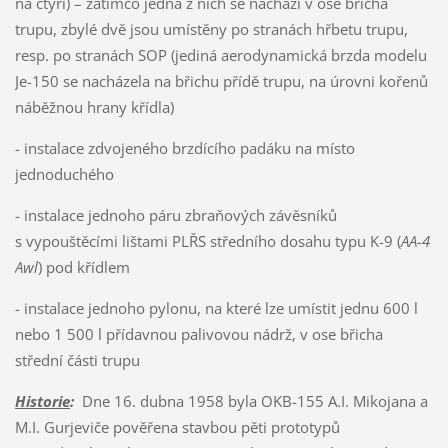
na čtyři) – zatímco jedna z nich se nachází v ose břicha
trupu, zbylé dvě jsou umístěny po stranách hřbetu trupu,
resp. po stranách SOP (jediná aerodynamická brzda modelu
Je-150 se nacházela na břichu přídě trupu, na úrovni kořenů
náběžnou hrany křídla)
- instalace zdvojeného brzdícího padáku na místo
jednoduchého
- instalace jednoho páru zbraňových závěsníků
s vypouštěcími lištami PLŘS středního dosahu typu K-9 (
AA-4
Awl
) pod křídlem
- instalace jednoho pylonu, na které lze umístit jednu 600 l
nebo 1 500 l přídavnou palivovou nádrž, v ose břicha
střední části trupu
Historie
:
Dne 16. dubna 1958 byla OKB-155 A.I. Mikojana a
M.I. Gurjeviče pověřena stavbou pěti prototypů