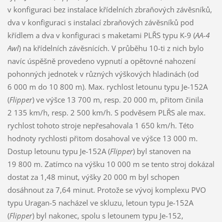
v konfiguraci bez instalace křídelních zbraňových závěsníků,
dva v konfiguraci s instalací zbraňových závěsníků pod
křídlem a dva v konfiguraci s maketami PLŘS typu K-9 (
AA-4
Awl
) na křídelních závěsnících. V průběhu 10-ti z nich bylo
navíc úspěšně provedeno vypnutí a opětovné nahození
pohonných jednotek v různých výškových hladinách (od
6 000 m do 10 800 m). Max. rychlost letounu typu Je-152A
(
Flipper
) ve výšce 13 700 m, resp. 20 000 m, přitom činila
2 135 km/h, resp. 2 500 km/h. S podvěsem PLŘS ale max.
rychlost tohoto stroje nepřesahovala 1 650 km/h. Této
hodnoty rychlosti přitom dosahoval ve výšce 13 000 m.
Dostup letounu typu Je-152A (
Flipper
) byl stanoven na
19 800 m. Zatímco na výšku 10 000 m se tento stroj dokázal
dostat za 1,48 minut, výšky 20 000 m byl schopen
dosáhnout za 7,64 minut. Protože se vývoj komplexu PVO
typu Uragan-5 nacházel ve skluzu, letoun typu Je-152A
(
Flipper
) byl nakonec, spolu s letounem typu Je-152,