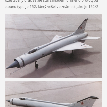
rozestavěný drak se ale stal základem druhého prototypu
letounu typu Je-152, který vešel ve známost jako Je-152/2.