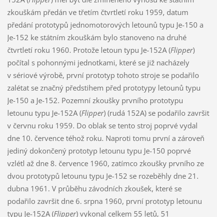
zkouškám předán ve třetím čtvrtletí roku 1959, datum
předání prototypů jednomotorových letounů typu Je-150 a
Je-152 ke státním zkouškám bylo stanoveno na druhé
čtvrtletí roku 1960. Protože letoun typu Je-152A (
Flipper
)
počítal s pohonnými jednotkami, které se již nacházely
v sériové výrobě, první prototyp tohoto stroje se podařilo
zalétat se značný předstihem před prototypy letounů typu
Je-150 a Je-152. Pozemní zkoušky prvního prototypu
letounu typu Je-152A (
Flipper
) (rudá 152A) se podařilo završit
v červnu roku 1959. Do oblak se tento stroj poprvé vydal
dne 10. července téhož roku. Naproti tomu první a zároveň
jediný dokončený prototyp letounu typu Je-150 poprvé
vzlétl až dne 8. července 1960, zatímco zkoušky prvního ze
dvou prototypů letounu typu Je-152 se rozeběhly dne 21.
dubna 1961. V průběhu závodních zkoušek, které se
podařilo završit dne 6. srpna 1960, první prototyp letounu
typu Je-152A (
Flipper
) vykonal celkem 55 letů, 51