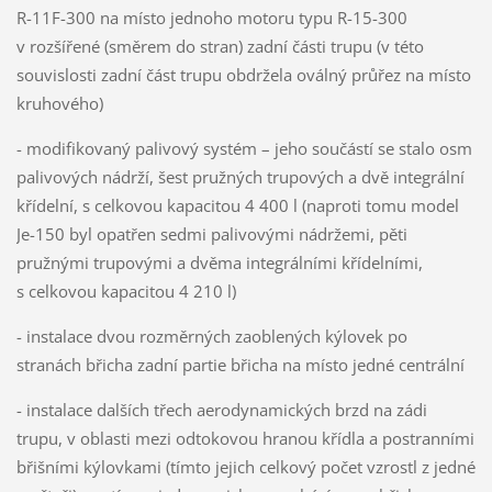
R-11F-300 na místo jednoho motoru typu R-15-300
v rozšířené (směrem do stran) zadní části trupu (v této
souvislosti zadní část trupu obdržela oválný průřez na místo
kruhového)
- modifikovaný palivový systém – jeho součástí se stalo osm
palivových nádrží, šest pružných trupových a dvě integrální
křídelní, s celkovou kapacitou 4 400 l (naproti tomu model
Je-150 byl opatřen sedmi palivovými nádržemi, pěti
pružnými trupovými a dvěma integrálními křídelními,
s celkovou kapacitou 4 210 l)
- instalace dvou rozměrných zaoblených kýlovek po
stranách břicha zadní partie břicha na místo jedné centrální
- instalace dalších třech aerodynamických brzd na zádi
trupu, v oblasti mezi odtokovou hranou křídla a postranními
břišními kýlovkami (tímto jejich celkový počet vzrostl z jedné