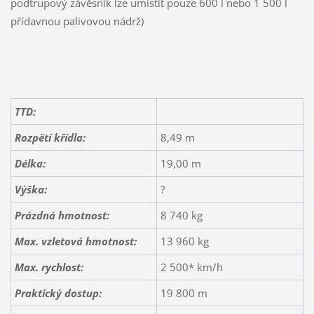
podtrupový závěsník lze umístit pouze 600 l nebo 1 500 l
přídavnou palivovou nádrž)
TTD:
Rozpětí křídla:
8,49 m
Délka:
19,00 m
Výška:
?
Prázdná hmotnost:
8 740 kg
Max. vzletová hmotnost:
13 960 kg
Max. rychlost:
2 500* km/h
Praktický dostup:
19 800 m