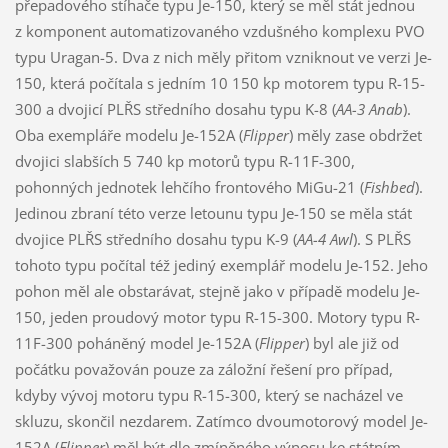
přepadového stíhače typu Je-150, který se měl stát jednou
z komponent automatizovaného vzdušného komplexu PVO
typu Uragan-5. Dva z nich měly přitom vzniknout ve verzi Je-
150, která počítala s jedním 10 150 kp motorem typu R-15-
300 a dvojicí PLŘS středního dosahu typu K-8 (
AA-3 Anab
).
Oba exempláře modelu Je-152A (
Flipper
) měly zase obdržet
dvojici slabších 5 740 kp motorů typu R-11F-300,
pohonných jednotek lehčího frontového MiGu-21 (
Fishbed
).
Jedinou zbraní této verze letounu typu Je-150 se měla stát
dvojice PLŘS středního dosahu typu K-9 (
AA-4 Awl
). S PLŘS
tohoto typu počítal též jediný exemplář modelu Je-152. Jeho
pohon měl ale obstarávat, stejně jako v případě modelu Je-
150, jeden proudový motor typu R-15-300. Motory typu R-
11F-300 poháněný model Je-152A (
Flipper
) byl ale již od
počátku považován pouze za záložní řešení pro případ,
kdyby vývoj motoru typu R-15-300, který se nacházel ve
skluzu, skončil nezdarem. Zatímco dvoumotorový model Je-
152A (
Flipper
) měl být dle zmíněného výnosu ke státním