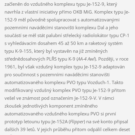
začleněn do vzdušného komplexu typu Je-152-9, který
navrhla z vlastní iniciativy přímo OKB MiG. Komplex typu Je-
152-9 měl původně spolupracovat s automatizovanými
pozemními naváděcími stanovišti komplexu Dal a jeho
součástí se měl stát palubní střelecký radiolokátor typu CP-1
s vyhledávacím dosahem 45 až 50 km a raketový systém
typu K-9-155, který byl vystavěn na již zmíněných
střednědosahových PLŘS typu K-9 (
AA-4 Awl
). Později, v roce
1961, byl však vzdušný komplex typu Je-152-9 adaptován
pro součinnost s pozemními naváděcími stanovišti
automatizovaného komplexu PVO typu Vozduch-1. Takto
modifikovaný vzdušný komplex PVO typu Je-152-9 přitom
vešel ve známost pod označením Je-152-9-V. V rámci
zkoušek jednotlivých komponent zmíněného
automatizovaného vzdušného komplexu PVO si první
prototyp letounu typu Je-152A (
Flipper
) na své konto připsal
dalších 39 letů. V jejich průběhu přitom odpálil celkem deset