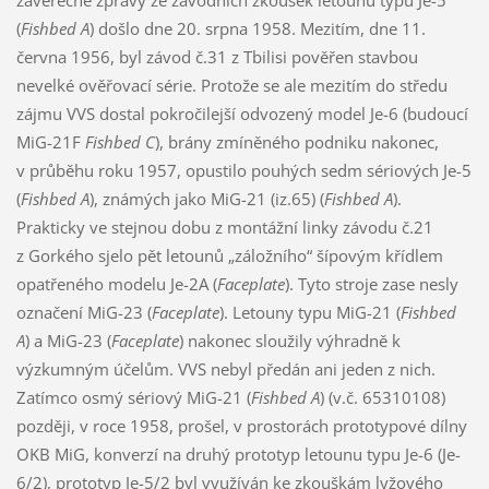
závěrečné zprávy ze závodních zkoušek letounu typu Je-5
(
Fishbed A
) došlo dne 20. srpna 1958. Mezitím, dne 11.
června 1956, byl závod č.31 z Tbilisi pověřen stavbou
nevelké ověřovací série. Protože se ale mezitím do středu
zájmu VVS dostal pokročilejší odvozený model Je-6 (budoucí
MiG-21F
Fishbed C
), brány zmíněného podniku nakonec,
v průběhu roku 1957, opustilo pouhých sedm sériových Je-5
(
Fishbed A
), známých jako MiG-21 (iz.65) (
Fishbed A
).
Prakticky ve stejnou dobu z montážní linky závodu č.21
z Gorkého sjelo pět letounů „záložního“ šípovým křídlem
opatřeného modelu Je-2A (
Faceplate
). Tyto stroje zase nesly
označení MiG-23 (
Faceplate
). Letouny typu MiG-21 (
Fishbed
A
) a MiG-23 (
Faceplate
) nakonec sloužily výhradně k
výzkumným účelům. VVS nebyl předán ani jeden z nich.
Zatímco osmý sériový MiG-21 (
Fishbed A
) (v.č. 65310108)
později, v roce 1958, prošel, v prostorách prototypové dílny
OKB MiG, konverzí na druhý prototyp letounu typu Je-6 (Je-
6/2), prototyp Je-5/2 byl využíván ke zkouškám lyžového