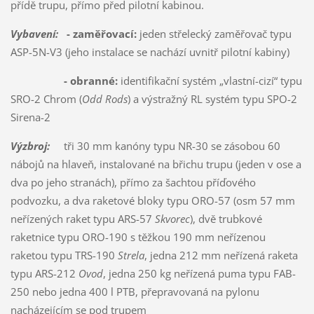
přídě trupu, přímo před pilotní kabinou.
Vybavení:
- zaměřovací:
jeden střelecký zaměřovač typu
ASP-5N-V3 (jeho instalace se nachází uvnitř pilotní kabiny)
- obranné:
identifikační systém „vlastní-cizí“ typu
SRO-2 Chrom (
Odd Rods
) a výstražný RL systém typu SPO-2
Sirena-2
Výzbroj:
tři 30 mm kanóny typu NR-30 se zásobou 60
nábojů na hlaveň, instalované na břichu trupu (jeden v ose a
dva po jeho stranách), přímo za šachtou příďového
podvozku, a dva raketové bloky typu ORO-57 (osm 57 mm
neřízených raket typu ARS-57
Skvorec
), dvě trubkové
raketnice typu ORO-190 s těžkou 190 mm neřízenou
raketou typu TRS-190
Strela
, jedna 212 mm neřízená raketa
typu ARS-212
Ovod
, jedna 250 kg neřízená puma typu FAB-
250 nebo jedna 400 l PTB, přepravovaná na pylonu
nacházejícím se pod trupem