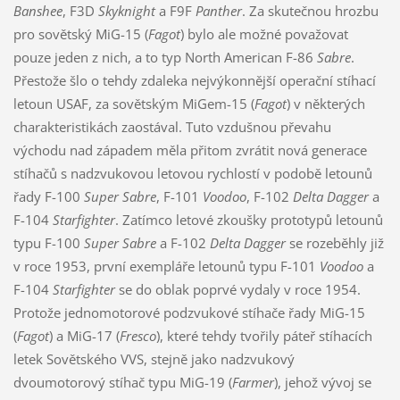
Banshee
, F3D
Skyknight
a F9F
Panther
. Za skutečnou hrozbu
pro sovětský MiG-15 (
Fagot
) bylo ale možné považovat
pouze jeden z nich, a to typ North American F-86
Sabre
.
Přestože šlo o tehdy zdaleka nejvýkonnější operační stíhací
letoun USAF, za sovětským MiGem-15 (
Fagot
) v některých
charakteristikách zaostával. Tuto vzdušnou převahu
východu nad západem měla přitom zvrátit nová generace
stíhačů s nadzvukovou letovou rychlostí v podobě letounů
řady F-100
Super Sabre
, F-101
Voodoo
, F-102
Delta Dagger
a
F-104
Starfighter
. Zatímco letové zkoušky prototypů letounů
typu F-100
Super Sabre
a F-102
Delta Dagger
se rozeběhly již
v roce 1953, první exempláře letounů typu F-101
Voodoo
a
F-104
Starfighter
se do oblak poprvé vydaly v roce 1954.
Protože jednomotorové podzvukové stíhače řady MiG-15
(
Fagot
) a MiG-17 (
Fresco
), které tehdy tvořily páteř stíhacích
letek Sovětského VVS, stejně jako nadzvukový
dvoumotorový stíhač typu MiG-19 (
Farmer
), jehož vývoj se