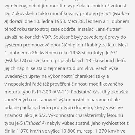
vyměněny, neboť jim mezitím vypršela technická životnost.
Do Žukovského takto modifikovaný prototyp Je-5/1 (
Fishbed
A
) dorazil dne 10. ledna 1958. Mezi 28. lednem a 1. dubnem
téhož roku tento stroj zase obdržel instalaci „anti-flutter“
závaží na koncích VOP. Současně byly zavedeny úpravy do
systému pro nouzové opouštění pilotní kabiny za letu. Mezi
1. dubnem a 26. květnem roku 1958 si prototyp Je-5/1
(
Fishbed A
) na své konto připsal dalších 13 zkušebních letů.
Jejich náplní se stalo zejména studium vlivu všech výše
uvedených úprav na výkonnostní charakteristiky a
v neposlední řadě též prověření činnosti modifikovaného
motoru typu R-11-300 (AM-11). Podstatná část tíhy zkoušek
zaměřených na stanovení výkonnostních parametrů ale
údajně padla na bedra prototypu druhého, který vešel ve
známost jako Je-5/2. Výkonnostní charakteristiky letounu
typu Je-5 (
Fishbed A
) nebyly vůbec špatné. Jeho rychlost totiž
činila 1 970 km/h ve výšce 10 800 m, resp. 1 370 km/h ve