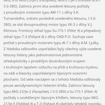
MiG, a to MiG-23/Je-2 (
Faceplate
), MiG-21/Je-5 (
Fishbed A
) a I-
3 (I-380). Zatímco první dva uvedené letouny počítaly
s proudovým motorem typu AM-11 z dílny S.K.
Tumanského, srdcem posledně uvedeného letounu, I-3 (I-
380), se stal dvouproudový motor typu VK-3 z dílny V.J.
Klimova. Frontový stíhač typu Su-7/S-1 (
Fitter A
) a přepadový
stíhač typu T-3 (
Fishpot A
) z dílny OKB P.O. Suchoje zase
počítal s proudovým motorem typu Al-7 z dílny A.M. Ljulky.
Z hlediska celkového uspořádání byly všechny výše uvedené
letouny řešeny jako jednomotorové jednomístné
středoplošníky s protáhlým doutníkovitým trupem
s kruhovým lapačem vzduchu na přídi a kruhovou tryskou
na zádi a klasicky uspořádanými šípovými ocasními
plochami. Od sebe navzájem se z tohoto hlediska odlišovaly
pouze aerodynamickým řešením křídla. Zatímco letouny
typu MiG-23/Je-2 (
Faceplate
), I-3 (I-380) a Su-7/S-1 (
Fitter A
)
počítaly s osvědčeným šípovým křídlem, letouny typu MiG-
21/Je-5 (
Fishbed A
) a T-3 (
Fishpot A
) obdržely tehdejší novinku