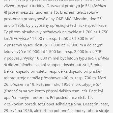
vlivem rozpadu turbíny. Opravami prototyp Je-5/1 (
Fishbed
A
) prošel mezi 23. únorem a 15. březnem téhož roku v
prostorách prototypové dílny OKB MiG. Mezitím, dne 26.
února 1956, byly vypsány upřesňující technické specifikace.
Ty přitom obsahovaly požadavek na rychlost 1 700 až 1 750
km/h ve výšce 11 000 m, resp. 1 250 až 1 300 km/h
v přízemní výšce, dostup 17 000 až 18 000 m a dolet (při
letu ve výšce 10 000 m) 1 500 km, resp. 2 000 km s PTB
v podvěsu. Výšky 10 000 m měl být letoun typu Je-5 (
Fishbed
A
) dle zmíněného zadání schopen dosáhnout za 1,5 min.
Délka rozjezdu při vzletu, resp. délka dojezdu při přistání,
tohoto stroje neměla přesahovat 400 m, resp. 700 m. Mezi
26. březnem a 19. květnem roku 1956 si prototyp Je-5/1
(
Fishbed A
) na své konto připsal dalších osm letů. Poté byl
opatřen novým motorem. Při posledním z nich, 15.
v celkovém pořadí, totiž opět selhala turbína. Deset dní nato,
29. května 1956, ale turbína pohonné jednotky tohoto stroje