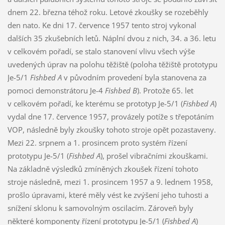
dnem 22. března téhož roku. Letové zkoušky se rozeběhly
den nato. Ke dni 17. července 1957 tento stroj vykonal
dalších 35 zkušebních letů. Náplní dvou z nich, 34. a 36. letu
v celkovém pořadí, se stalo stanovení vlivu všech výše
uvedených úprav na polohu těžiště (poloha těžiště prototypu
Je-5/1
Fishbed A
v původním provedení byla stanovena za
pomoci demonstrátoru Je-4
Fishbed B
). Protože 65. let
v celkovém pořadí, ke kterému se prototyp Je-5/1 (
Fishbed A
)
vydal dne 17. července 1957, provázely potíže s třepotáním
VOP, následně byly zkoušky tohoto stroje opět pozastaveny.
Mezi 22. srpnem a 1. prosincem proto systém řízení
prototypu Je-5/1 (
Fishbed A
), prošel vibračními zkouškami.
Na základně výsledků zmíněných zkoušek řízení tohoto
stroje následně, mezi 1. prosincem 1957 a 9. lednem 1958,
prošlo úpravami, které měly vést ke zvýšení jeho tuhosti a
snížení sklonu k samovolným oscilacím. Zároveň byly
některé komponenty řízení prototypu Je-5/1 (
Fishbed A
)