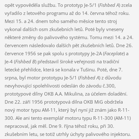
opět vypověděla službu. To prototyp Je-5/1 (
Fishbed A
) zcela
vyřadilo z letového programu až do 14. června téhož roku.
Mezi 15. a 24. dnem toho samého měsíce tento stroj
vykonal dalších osm zkušebních letů. Poté byly vneseny
některé změny do palivového systému. Tomu mezi 14. a 24.
červencem následovalo dalších pět zkušebních letů. Dne 26.
července 1956 se pak spolu s prototypy Je-2A (
Faceplate
) a
Je-4 (
Fishbed B
) představil široké veřejnosti na tradiční
letecké přehlídce, která se konala v Tušinu. Poté, dne 7.
srpna, byl motor prototypu Je-5/1 (
Fishbed A
) z důvodu
nevyhovující spolehlivosti odeslán do závodu č.300,
prototypové dílny OKB A.A. Mikulina, za účelem doladění.
Dne 22. září 1956 prototypová dílna OKB MiG obdržela
nový motor typu AM-11, který byl nyní již znám jako R-11-
300. Ale ani tento exemplář motoru typu R-11-300 (AM-11)
nepracoval, jak měl. Dne 9. října téhož roku, při 30.
zkušebním letu, se totiž utrhly úchyty palivového injektoru.