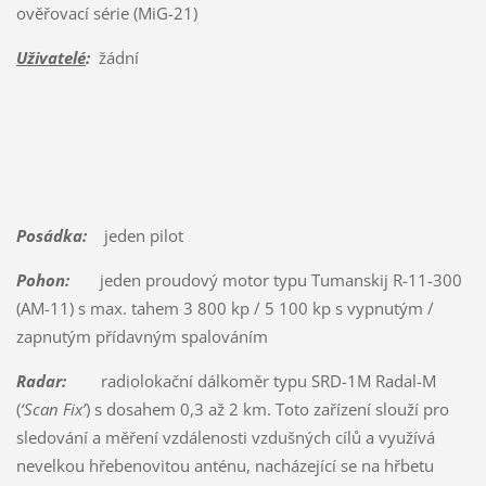
ověřovací série (MiG-21)
Uživatelé
:
žádní
Posádka:
jeden pilot
Pohon:
jeden proudový motor typu Tumanskij R-11-300
(AM-11) s max. tahem 3 800 kp / 5 100 kp s vypnutým /
zapnutým přídavným spalováním
Radar:
radiolokační dálkoměr typu SRD-1M Radal-M
(
‘Scan Fix’
) s dosahem 0,3 až 2 km. Toto zařízení slouží pro
sledování a měření vzdálenosti vzdušných cílů a využívá
nevelkou hřebenovitou anténu, nacházející se na hřbetu