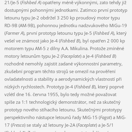
21/Je-5 (
Fishbed A
) opatřeny méně výkonnými, zato tehdy již
dostupnými pohonnými jednotkami. Zatímco první prototyp
letounu typu Je-2 obdržel 3 250 kp proudový motor typu
RD-9B (AM-9B), pohonnou jednotku nadzvukového MiGu-19
(
Farmer A
), první prototyp letounu typu Je-5 (
Fishbed A
), který
vešel ve známost jako Je-4 (
Fishbed B
), byl opatřen 2 000 kp
motorem typu AM-5 z dílny A.A. Mikulina. Protože zmíněné
motory letounům typu Je-2 (
Faceplate
) a Je-4 (
Fishbed B
)
rozhodně nemohly zajistit zadané výkonnostní parametry,
zkušební program těchto strojů se omezil na prověření
ovladatelnosti a stability a aerodynamických vlastností při
nízkých rychlostech. Prototyp Je-4 (
Fishbed B
), který poprvé
vzlétl dne 16. června 1955, bylo tedy možné považovat
spíše za 1:1 technologický demonstrátor, než za skutečný
prototyp nového stíhacího letounu. Skutečnými prototypy
perspektivního nástupce letounů řady MiG-15 (
Fagot
) a MiG-
17 (
Fresco
) se staly až letouny Je-2A (
Faceplate
) a Je-5/1