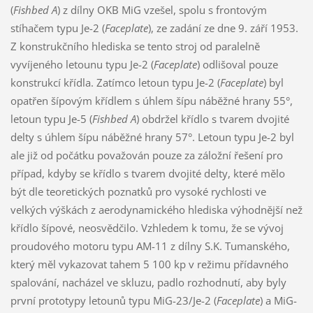
(
Fishbed A
) z dílny OKB MiG vzešel, spolu s frontovým
stíhačem typu Je-2 (
Faceplate
), ze zadání ze dne 9. září 1953.
Z konstrukčního hlediska se tento stroj od paralelně
vyvíjeného letounu typu Je-2 (
Faceplate
) odlišoval pouze
konstrukcí křídla. Zatímco letoun typu Je-2 (
Faceplate
) byl
opatřen šípovým křídlem s úhlem šípu náběžné hrany 55°,
letoun typu Je-5 (
Fishbed A
) obdržel křídlo s tvarem dvojité
delty s úhlem šípu náběžné hrany 57°. Letoun typu Je-2 byl
ale již od počátku považován pouze za záložní řešení pro
případ, kdyby se křídlo s tvarem dvojité delty, které mělo
být dle teoretických poznatků pro vysoké rychlosti ve
velkých výškách z aerodynamického hlediska výhodnější než
křídlo šípové, neosvědčilo. Vzhledem k tomu, že se vývoj
proudového motoru typu AM-11 z dílny S.K. Tumanského,
který měl vykazovat tahem 5 100 kp v režimu přídavného
spalování, nacházel ve skluzu, padlo rozhodnutí, aby byly
první prototypy letounů typu MiG-23/Je-2 (
Faceplate
) a MiG-