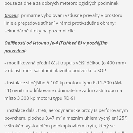
pouze za dne a za dobrých meteorologických podmínek
Určení
:
primárně vybojování vzdušné převahy v prostoru
linie a přepadové stíhání v rámci protivzdušné obrany;
sekundárně útoky na pozemní cíle
Odlišnosti od letounu Je-4 (Fishbed B) v pozdějším
provedení
:
- modifikovaná přední část trupu s větší délkou (o 400 mm)
v oblasti mezi šachtami hlavního podvozku a SOP
- instalace silnějšího 5 100 kp motoru typu R-11-300 (AM-
11) uvnitř modifikované odnímatelné zadní části trupu na
místo 3 300 kp motoru typu RD-9I
- instalace další, třetí, aerodynamické brzdy (s perforovaným
2
povrchem, plochou 0,47 m
a mezním úhlem vychýlení 25°)
v širokém vystouplém polokapkovitém krytu, který se