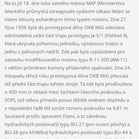
Na to již 18. dne toho samého měsíce MAP (Ministerstvo
leteckého průmyslu) zareagovalo vydáním zákazu létání se
všemi letouny poháněnými tímto typem motoru. Dne 27.
října 1956 byla do prototypové dílny OKB MiG odeslána
odnímatelná zadní část trupu prototypu Je-5/1 (
Fishbed A
),
která ukrývala pohonnou jednotku, výtokovou trubici a
jednu z palivových nádrží. Zde pak byla uzpůsobena pro
zástavbu modifikovaného motoru typu R-11-300 (AM-11)
s větším průměrem komory přídavného spalování. Dne 24.
listopadu téhož roku prototypová dílna OKB MiG převzala
též přední část trupu tohoto stroje. Ta zde byla prodloužena
o 400 mm (v oblasti mezi šachtami hlavního podvozku a
SOP), což sebou přineslo posun těžiště směrem dopředu a
v neposlední řadě též vzrůst rozvoru podvozku na 4,81 m.
Současně prošlo úpravami řízení, a to záměnou
hydraulických posilovačů typu BU-27 (pro ocasní plochy) a
BU-28 (pro křidélka) hydraulickými posilovači typu BU-44 a