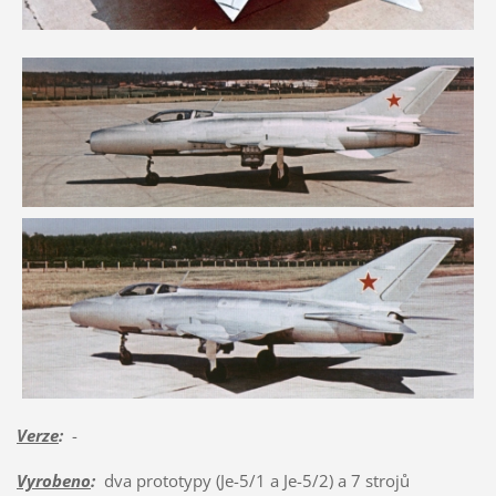
Verze
:
-
Vyrobeno
:
dva prototypy (Je-5/1 a Je-5/2) a 7 strojů