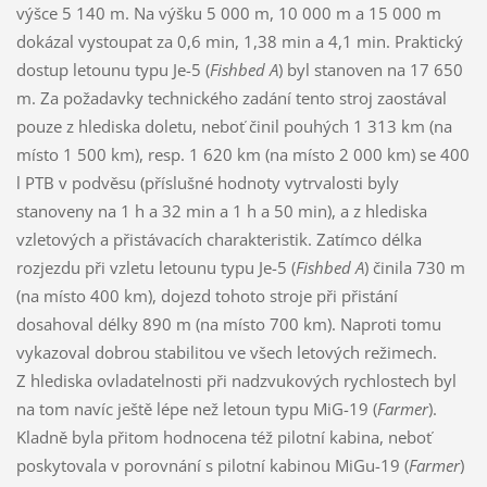
výšce 5 140 m. Na výšku 5 000 m, 10 000 m a 15 000 m
dokázal vystoupat za 0,6 min, 1,38 min a 4,1 min. Praktický
dostup letounu typu Je-5 (
Fishbed A
) byl stanoven na 17 650
m. Za požadavky technického zadání tento stroj zaostával
pouze z hlediska doletu, neboť činil pouhých 1 313 km (na
místo 1 500 km), resp. 1 620 km (na místo 2 000 km) se 400
l PTB v podvěsu (příslušné hodnoty vytrvalosti byly
stanoveny na 1 h a 32 min a 1 h a 50 min), a z hlediska
vzletových a přistávacích charakteristik. Zatímco délka
rozjezdu při vzletu letounu typu Je-5 (
Fishbed A
) činila 730 m
(na místo 400 km), dojezd tohoto stroje při přistání
dosahoval délky 890 m (na místo 700 km). Naproti tomu
vykazoval dobrou stabilitou ve všech letových režimech.
Z hlediska ovladatelnosti při nadzvukových rychlostech byl
na tom navíc ještě lépe než letoun typu MiG-19 (
Farmer
).
Kladně byla přitom hodnocena též pilotní kabina, neboť
poskytovala v porovnání s pilotní kabinou MiGu-19 (
Farmer
)