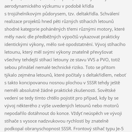
aerodynamického výzkumu v podobě křídla
s trojúhelníkovým půdorysem, tzv. deltakřídla. Schválení
realizace projektů hned pěti různých stíhacích letounů
shodné kategorie poháněných třemi různými motory, které
měly navíc dle předběžných výpočtů vykazovat prakticky
identickými výkony, mělo své opodstatnění. Vývoj stíhacího
letounu, který měl svými výkony znatelně převyšovat
všechny tehdejší stíhací letouny ze stavu VVS a PVO, totiž
sebou přinášel nemalé technické riziko. Toto se přitom
týkalo zejména letounů, které počítaly s deltakřídlem, neboť
s takto koncipovanou nosnou plochou v SSSR tehdy ještě
neměli absolutně žádné praktické zkušenosti. Sovětské
vedení se tedy tímto chtělo pojistit pro případ, kdy by se
vývoj některého z výše uvedených letounů nebo motorů
nepodařilo dotáhnout do konce. Vždyť neúspěch ve vývoji
stíhače s vysoce nadzvukovou rychlostí by znatelně
podkopal obranyschopnost SSSR. Frontový stíhač typu Je-5