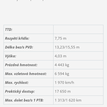
TTD:
Rozpětí křídla:
7,75 m
Délka bez/s PVD:
13,23/15,55 m
Výška:
4,03 m
Prázdná hmotnost:
4 443 kg
Max. vzletová hmotnost:
6 594 kg
Max. rychlost:
1 970 km/h
Praktický dostup:
17 650 m
Max. dolet bez/s 1 PTB:
1 313/1 620 km