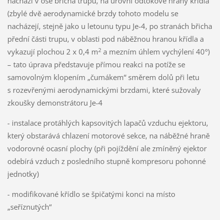
nachází v ose břicha trupu, na úrovni odtokové hrany křídla
(zbylé dvě aerodynamické brzdy tohoto modelu se
nacházejí, stejně jako u letounu typu Je-4, po stranách břicha
přední části trupu, v oblasti pod náběžnou hranou křídla a
2
vykazují plochou 2 x 0,4 m
a mezním úhlem vychýlení 40°)
– tato úprava představuje přímou reakci na potíže se
samovolným klopením „čumákem“ směrem dolů při letu
s rozevřenými aerodynamickými brzdami, které sužovaly
zkoušky demonstrátoru Je-4
- instalace protáhlých kapsovitých lapačů vzduchu ejektoru,
který obstarává chlazení motorové sekce, na náběžné hraně
vodorovné ocasní plochy (při pojíždění ale zmíněný ejektor
odebírá vzduch z posledního stupně kompresoru pohonné
jednotky)
- modifikované křídlo se špičatými konci na místo
„seříznutých“