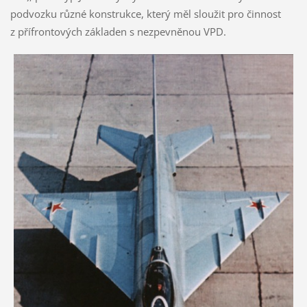
podvozku různé konstrukce, který měl sloužit pro činnost
z přífrontových základen s nezpevněnou VPD.