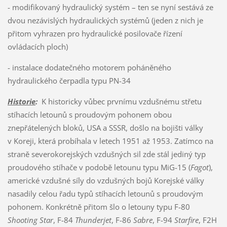
- modifikovaný hydraulický systém – ten se nyní sestává ze
dvou nezávislých hydraulických systémů (jeden z nich je
přitom vyhrazen pro hydraulické posilovače řízení
ovládacích ploch)
- instalace dodatečného motorem poháněného
hydraulického čerpadla typu PN-34
Historie
:
K historicky vůbec prvnímu vzdušnému střetu
stíhacích letounů s proudovým pohonem obou
znepřátelených bloků, USA a SSSR, došlo na bojišti války
v Koreji, která probíhala v letech 1951 až 1953. Zatímco na
straně severokorejských vzdušných sil zde stál jediný typ
proudového stíhače v podobě letounu typu MiG-15 (
Fagot
),
americké vzdušné síly do vzdušných bojů Korejské války
nasadily celou řadu typů stíhacích letounů s proudovým
pohonem. Konkrétně přitom šlo o letouny typu F-80
Shooting Star
, F-84
Thunderjet
, F-86
Sabre
, F-94
Starfire
, F2H