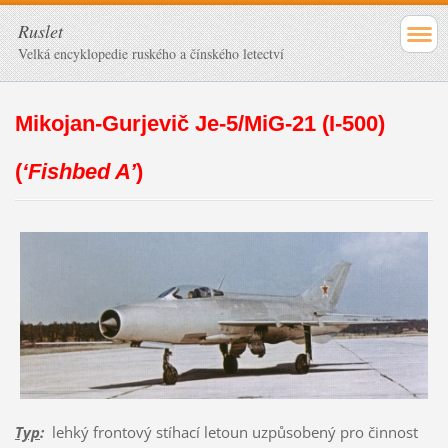
Ruslet
Velká encyklopedie ruského a čínského letectví
Mikojan-Gurjevič Je-5/MiG-21 (I-500)
(
‘Fishbed A’
)
Typ
:
lehký frontový stíhací letoun uzpůsobený pro činnost