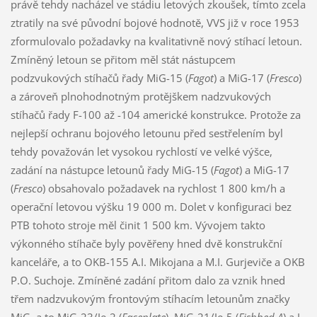
právě tehdy nacházel ve stádiu letových zkoušek, tímto zcela
ztratily na své původní bojové hodnotě, VVS již v roce 1953
zformulovalo požadavky na kvalitativně nový stíhací letoun.
Zmíněný letoun se přitom měl stát nástupcem
podzvukových stíhačů řady MiG-15 (
Fagot
) a MiG-17 (
Fresco
)
a zároveň plnohodnotným protějškem nadzvukových
stíhačů řady F-100 až -104 americké konstrukce. Protože za
nejlepší ochranu bojového letounu před sestřelením byl
tehdy považován let vysokou rychlostí ve velké výšce,
zadání na nástupce letounů řady MiG-15 (
Fagot
) a MiG-17
(
Fresco
) obsahovalo požadavek na rychlost 1 800 km/h a
operační letovou výšku 19 000 m. Dolet v konfiguraci bez
PTB tohoto stroje měl činit 1 500 km. Vývojem takto
výkonného stíhače byly pověřeny hned dvě konstrukční
kanceláře, a to OKB-155 A.I. Mikojana a M.I. Gurjeviče a OKB
P.O. Suchoje. Zmíněné zadání přitom dalo za vznik hned
třem nadzvukovým frontovým stíhacím letounům značky