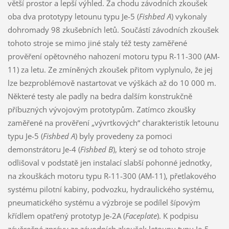
větší prostor a lepší výhled. Za chodu závodních zkoušek
oba dva prototypy letounu typu Je-5 (
Fishbed A
) vykonaly
dohromady 98 zkušebních letů. Součástí závodních zkoušek
tohoto stroje se mimo jiné staly též testy zaměřené
prověření opětovného nahození motoru typu R-11-300 (AM-
11) za letu. Ze zmíněných zkoušek přitom vyplynulo, že jej
lze bezproblémově nastartovat ve výškách až do 10 000 m.
Některé testy ale padly na bedra dalším konstrukčně
příbuzných vývojovým prototypům. Zatímco zkoušky
zaměřené na prověření „vývrtkových“ charakteristik letounu
typu Je-5 (
Fishbed A
) byly provedeny za pomoci
demonstrátoru Je-4 (
Fishbed B
), který se od tohoto stroje
odlišoval v podstatě jen instalací slabší pohonné jednotky,
na zkouškách motoru typu R-11-300 (AM-11), přetlakového
systému pilotní kabiny, podvozku, hydraulického systému,
pneumatického systému a výzbroje se podílel šípovým
křídlem opatřený prototyp Je-2A (
Faceplate
). K podpisu