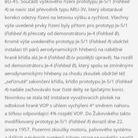
BU-45. Součástí výškového řízení prototypu Je-5/1 (
Fishbed
A
) se navíc stal převodník typu ARU-3V, který obstarával
korekci odezvy řízení na letovou výšku a rychlost. Všechny
výše uvedené prvky řízení byly přitom pro prototyp Je-5/1
(
Fishbed A
) převzaty od demonstrátoru Je-4 (
Fishbed B
).
Kromě výše uvedeného prototyp Je-5/1 (
Fishbed A
) obdržel
instalaci tří párů aerodynamických hřebenů na náběžné
hraně křídla alá Je-4 (
Fishbed B
) (v pozdější úpravě). Na rozdíl
od demonstrátoru Je-4 (
Fishbed B
), který spolu se zmíněnými
aerodynamickými hřebeny za chodu zkoušek obdržel též
„seříznuté“ zakončení křídla, křídlo prototypu Je-5/1 (
Fishbed
A
) nadále zachovávalo tvar čisté delty se špičatými konci.
Novinkou se stala též instalace vyvažovacích plošek na
odtokové hraně VOP s úhlem vychýlení 4° směrem nahoru
a šířkou odpovídající 4% rozpětí VOP. Do Žukovského takto
modifikovaný prototyp Je-5/1 (
Fishbed A
) dorazil dne 22.
února 1957. Pozemní zkoušky motoru, palivového systému
a dalších palubních systémů tohoto stroje se podařilo završit