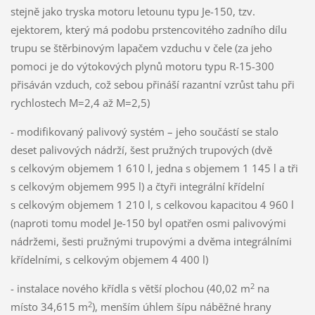
stejně jako tryska motoru letounu typu Je-150, tzv.
ejektorem, který má podobu prstencovitého zadního dílu
trupu se štěrbinovým lapačem vzduchu v čele (za jeho
pomoci je do výtokových plynů motoru typu R-15-300
přisáván vzduch, což sebou přináší razantní vzrůst tahu při
rychlostech M=2,4 až M=2,5)
- modifikovaný palivový systém – jeho součástí se stalo
deset palivových nádrží, šest pružných trupových (dvě
s celkovým objemem 1 610 l, jedna s objemem 1 145 l a tři
s celkovým objemem 995 l) a čtyři integrální křídelní
s celkovým objemem 1 210 l, s celkovou kapacitou 4 960 l
(naproti tomu model Je-150 byl opatřen osmi palivovými
nádržemi, šesti pružnými trupovými a dvěma integrálními
křídelními, s celkovým objemem 4 400 l)
2
- instalace nového křídla s větší plochou (40,02 m
na
2
místo 34,615 m
), menším úhlem šípu náběžné hrany