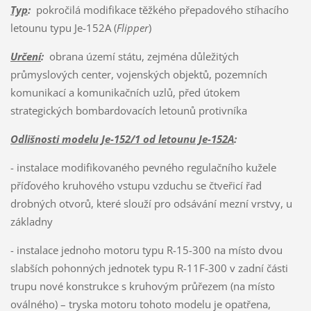
Typ
:
pokročilá modifikace těžkého přepadového stíhacího
letounu typu Je-152A (
Flipper
)
Určení
:
obrana území státu, zejména důležitých
průmyslových center, vojenských objektů, pozemních
komunikací a komunikačních uzlů, před útokem
strategických bombardovacích letounů protivníka
Odlišnosti modelu Je-152/1 od letounu Je-152A
:
- instalace modifikovaného pevného regulačního kužele
příďového kruhového vstupu vzduchu se čtveřicí řad
drobných otvorů, které slouží pro odsávání mezní vrstvy, u
základny
- instalace jednoho motoru typu R-15-300 na místo dvou
slabších pohonných jednotek typu R-11F-300 v zadní části
trupu nové konstrukce s kruhovým průřezem (na místo
oválného) – tryska motoru tohoto modelu je opatřena,