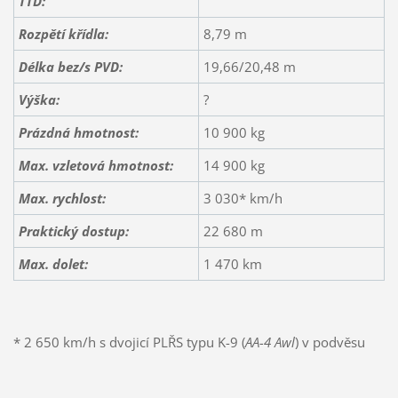
TTD:
Rozpětí křídla:
8,79 m
Délka bez/s PVD:
19,66/20,48 m
Výška:
?
Prázdná hmotnost:
10 900 kg
Max. vzletová hmotnost:
14 900 kg
Max. rychlost:
3 030* km/h
Praktický dostup:
22 680 m
Max. dolet:
1 470 km
* 2 650 km/h s dvojicí PLŘS typu K-9 (
AA-4 Awl
) v podvěsu