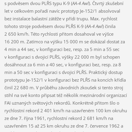
s podvěsem dvou PLŘS typu K-9 (
AA-4 Awl
). Čtvrtý zkušební
let v celkovém pořadí navíc prototyp Je-152/1 absolvoval
bez instalace balastní zátěže v přídi trupu. Max. rychlost
tohoto stroje podvěsem dvou PLŘS K-9 (
AA-4 Awl
) činila
2 650 km/h. Této rychlosti přitom dosahoval ve výšce
16 200 m. Zatímco na výšku 15 000 m se dokázal dostat za
4 min a 44 sec, v konfiguraci bez, resp. za 5 min a 55 sec
v konfiguraci s dvojicí PLŘS, výšky 22 000 m byl schopen
dosáhnout za 6 min a 40 sec, v konfiguraci bez, resp. za 8
min a 50 sec v konfiguraci s dvojicí PLŘS. Praktický dostup
prototypu Je-152/1 v konfiguraci bez PLŘS na koncích křídla
činil 22 680 m. V průběhu závodních zkoušek si tento stroj
stihl na své konto připsat též několik mezinárodní organizací
FAI uznaných světových rekordů. Konkrétně přitom šlo o
rychlostní rekord 2 401 km/h na uzavřeném 100 km okruhu
ze dne 7. října 1961, rychlostní rekord 2 681 km/h na
uzavřeném 15 až 25 km okruhu ze dne 7. července 1962 a