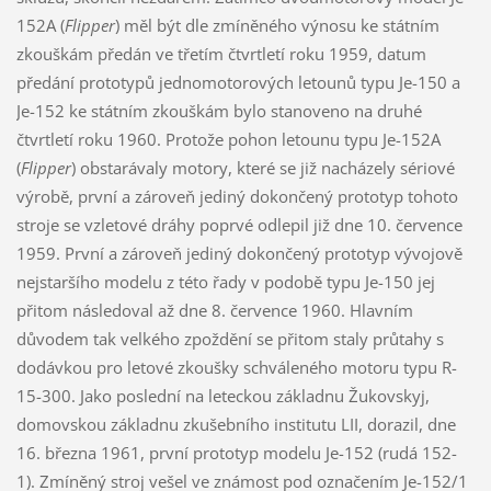
152A (
Flipper
) měl být dle zmíněného výnosu ke státním
zkouškám předán ve třetím čtvrtletí roku 1959, datum
předání prototypů jednomotorových letounů typu Je-150 a
Je-152 ke státním zkouškám bylo stanoveno na druhé
čtvrtletí roku 1960. Protože pohon letounu typu Je-152A
(
Flipper
) obstarávaly motory, které se již nacházely sériové
výrobě, první a zároveň jediný dokončený prototyp tohoto
stroje se vzletové dráhy poprvé odlepil již dne 10. července
1959. První a zároveň jediný dokončený prototyp vývojově
nejstaršího modelu z této řady v podobě typu Je-150 jej
přitom následoval až dne 8. července 1960. Hlavním
důvodem tak velkého zpoždění se přitom staly průtahy s
dodávkou pro letové zkoušky schváleného motoru typu R-
15-300. Jako poslední na leteckou základnu Žukovskyj,
domovskou základnu zkušebního institutu LII, dorazil, dne
16. března 1961, první prototyp modelu Je-152 (rudá 152-
1). Zmíněný stroj vešel ve známost pod označením Je-152/1