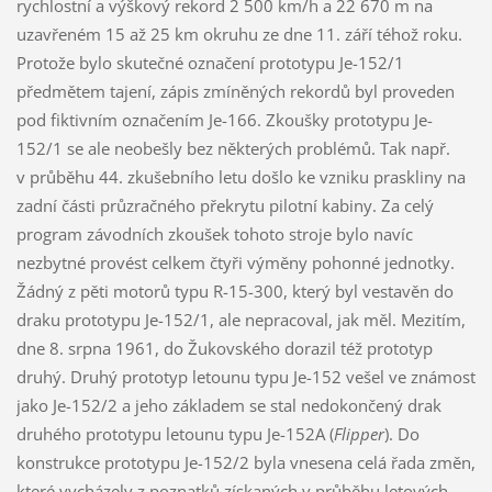
rychlostní a výškový rekord 2 500 km/h a 22 670 m na
uzavřeném 15 až 25 km okruhu ze dne 11. září téhož roku.
Protože bylo skutečné označení prototypu Je-152/1
předmětem tajení, zápis zmíněných rekordů byl proveden
pod fiktivním označením Je-166. Zkoušky prototypu Je-
152/1 se ale neobešly bez některých problémů. Tak např.
v průběhu 44. zkušebního letu došlo ke vzniku praskliny na
zadní části průzračného překrytu pilotní kabiny. Za celý
program závodních zkoušek tohoto stroje bylo navíc
nezbytné provést celkem čtyři výměny pohonné jednotky.
Žádný z pěti motorů typu R-15-300, který byl vestavěn do
draku prototypu Je-152/1, ale nepracoval, jak měl. Mezitím,
dne 8. srpna 1961, do Žukovského dorazil též prototyp
druhý. Druhý prototyp letounu typu Je-152 vešel ve známost
jako Je-152/2 a jeho základem se stal nedokončený drak
druhého prototypu letounu typu Je-152A (
Flipper
). Do
konstrukce prototypu Je-152/2 byla vnesena celá řada změn,
které vycházely z poznatků získaných v průběhu letových