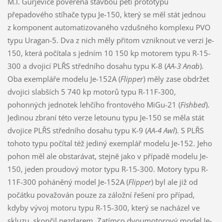
M.I. Gurjeviče pověřena stavbou pěti prototypů
přepadového stíhače typu Je-150, který se měl stát jednou
z komponent automatizovaného vzdušného komplexu PVO
typu Uragan-5. Dva z nich měly přitom vzniknout ve verzi Je-
150, která počítala s jedním 10 150 kp motorem typu R-15-
300 a dvojicí PLŘS středního dosahu typu K-8 (
AA-3 Anab
).
Oba exempláře modelu Je-152A (
Flipper
) měly zase obdržet
dvojici slabších 5 740 kp motorů typu R-11F-300,
pohonných jednotek lehčího frontového MiGu-21 (
Fishbed
).
Jedinou zbraní této verze letounu typu Je-150 se měla stát
dvojice PLŘS středního dosahu typu K-9 (
AA-4 Awl
). S PLŘS
tohoto typu počítal též jediný exemplář modelu Je-152. Jeho
pohon měl ale obstarávat, stejně jako v případě modelu Je-
150, jeden proudový motor typu R-15-300. Motory typu R-
11F-300 poháněný model Je-152A (
Flipper
) byl ale již od
počátku považován pouze za záložní řešení pro případ,
kdyby vývoj motoru typu R-15-300, který se nacházel ve
skluzu, skončil nezdarem. Zatímco dvoumotorový model Je-