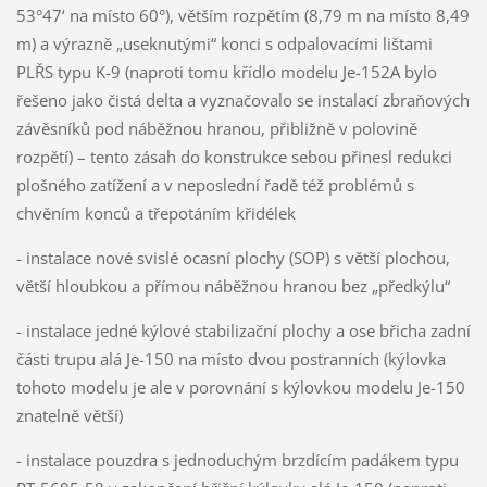
53°47‘ na místo 60°), větším rozpětím (8,79 m na místo 8,49
m) a výrazně „useknutými“ konci s odpalovacími lištami
PLŘS typu K-9 (naproti tomu křídlo modelu Je-152A bylo
řešeno jako čistá delta a vyznačovalo se instalací zbraňových
závěsníků pod náběžnou hranou, přibližně v polovině
rozpětí) – tento zásah do konstrukce sebou přinesl redukci
plošného zatížení a v neposlední řadě též problémů s
chvěním konců a třepotáním křidélek
- instalace nové svislé ocasní plochy (SOP) s větší plochou,
větší hloubkou a přímou náběžnou hranou bez „předkýlu“
- instalace jedné kýlové stabilizační plochy a ose břicha zadní
části trupu alá Je-150 na místo dvou postranních (kýlovka
tohoto modelu je ale v porovnání s kýlovkou modelu Je-150
znatelně větší)
- instalace pouzdra s jednoduchým brzdícím padákem typu