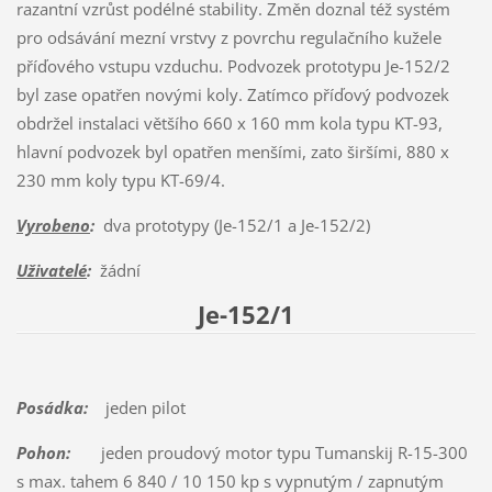
razantní vzrůst podélné stability. Změn doznal též systém
pro odsávání mezní vrstvy z povrchu regulačního kužele
příďového vstupu vzduchu. Podvozek prototypu Je-152/2
byl zase opatřen novými koly. Zatímco příďový podvozek
obdržel instalaci většího 660 x 160 mm kola typu KT-93,
hlavní podvozek byl opatřen menšími, zato širšími, 880 x
230 mm koly typu KT-69/4.
Vyrobeno
:
dva prototypy (Je-152/1 a Je-152/2)
Uživatelé
:
žádní
Je-152/1
Posádka:
jeden pilot
Pohon:
jeden proudový motor typu Tumanskij R-15-300
s max. tahem 6 840 / 10 150 kp s vypnutým / zapnutým