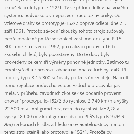
zkoušek prototypu Je-152/1. Ty se přitom dotkly palivového
systému, podvozku a v neposlední řadě též avioniky. Od
vzletové dráhy se prototyp Je-152/2 poprvé odlepil dne 21.
září 1961. Protože závodní zkoušky tohoto stroje sužovaly
nepřekonatelné potíže se spolehlivostí motoru typu R-15-
300, dne 3. července 1962, po realizaci pouhých 16-ti
zkušebních letů, byly pozastaveny. Do té doby byly
provedeny celkem tři výměny pohonné jednotky. Zatímco tu
první vyřadila z provozu závada na lopatce turbíny, další tři
motory typu R-15-300 sužovaly potíže s úniky oleje. Naproti
tomu regulace příďového vstupu vzduchu pracovala, jak
měla. V průběhu závodních zkoušek se podařilo prověřit
chování prototypu Je-152/2 do rychlosti 2 740 km/h a výšky
22 500 m v konfiguraci bez, resp. do rychlosti M=2,28 a
výšky 18 000 m v konfiguraci s dvojicí PLŘS typu K-9 (
AA-4
Awl
) na koncích křídla. Z hlediska ovladatelnosti byl na tom
tento stroj stejně jako prototyp Je-152/1. Protože byl