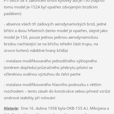
PT-5605-58 v zakončení břišní kýlovky alá Je-150 (naproti
tomu model Je-152A byl opatřen zdvojeným brzdícím
padákem)
- absence všech tří záďových aerodynamických brzd, jedné
břišní a dvou hřbetních (tento model je opatřen, stejně jako
model Je-150, pouze jednou jedinou aerodynamickou
brzdou nacházející se na břichu střední části trupu, na
úrovni kořenů náběžné hrany křídla)
- instalace modifikovaného jednodílného výklopného
(směrem dopředu) průzračného překrytu pilotní se
včleněnou oválnou výztuhou do čelní partie
- instalace modifikovaného hlavního podvozku s větším
rozchodem – tento zásah do konstrukce sebou přinesl vzrůst
směrové stability při rolování
Historie
:
Dne 16. dubna 1958 byla OKB-155 A.I. Mikojana a