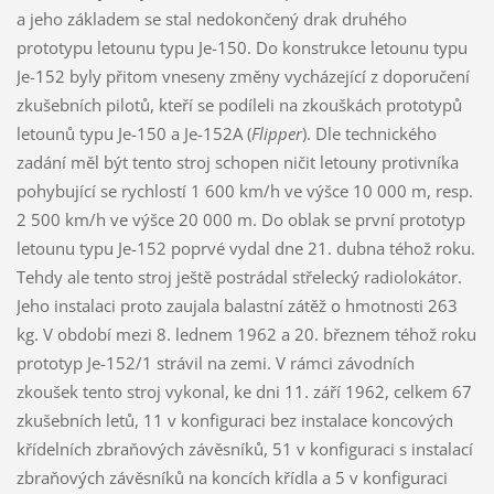
a jeho základem se stal nedokončený drak druhého
prototypu letounu typu Je-150. Do konstrukce letounu typu
Je-152 byly přitom vneseny změny vycházející z doporučení
zkušebních pilotů, kteří se podíleli na zkouškách prototypů
letounů typu Je-150 a Je-152A (
Flipper
). Dle technického
zadání měl být tento stroj schopen ničit letouny protivníka
pohybující se rychlostí 1 600 km/h ve výšce 10 000 m, resp.
2 500 km/h ve výšce 20 000 m. Do oblak se první prototyp
letounu typu Je-152 poprvé vydal dne 21. dubna téhož roku.
Tehdy ale tento stroj ještě postrádal střelecký radiolokátor.
Jeho instalaci proto zaujala balastní zátěž o hmotnosti 263
kg. V období mezi 8. lednem 1962 a 20. březnem téhož roku
prototyp Je-152/1 strávil na zemi. V rámci závodních
zkoušek tento stroj vykonal, ke dni 11. září 1962, celkem 67
zkušebních letů, 11 v konfiguraci bez instalace koncových
křídelních zbraňových závěsníků, 51 v konfiguraci s instalací
zbraňových závěsníků na koncích křídla a 5 v konfiguraci