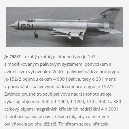
Je-152/2
– druhý prototyp letounu typu Je-152
s modifikovaným palivovým systémem, podvozkem a
avionickým vybavením. Vnitřní palivové nádrže prototypu
Je-152/2 pojmou cekem 4 930 l paliva, tedy o 30 l méně
v porovnání s palivovými nádržemi prototypu Je-152/1.
Zatímco pružné trupové palivové nádrže tohoto stroje
vykazují objemem 550 l, 1 100 l, 1 120 l, 120 l, 460 l a 380 l,
celkový objem integrálních křídelních nádrží činí 4 x 300 l.
Distribuce paliva je navíc řešena tak, aby co nejméně
ovlivňovala polohu těžiště. To přitom sebou přineslo