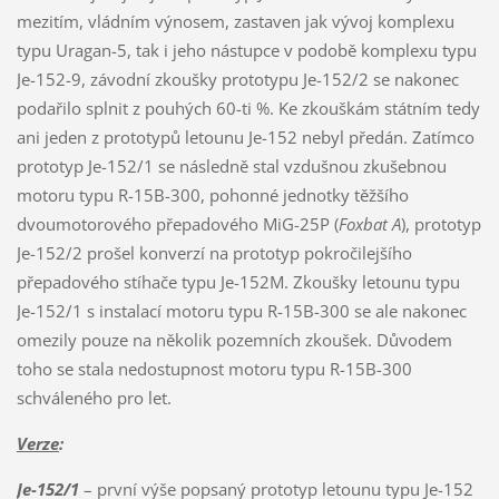
mezitím, vládním výnosem, zastaven jak vývoj komplexu
typu Uragan-5, tak i jeho nástupce v podobě komplexu typu
Je-152-9, závodní zkoušky prototypu Je-152/2 se nakonec
podařilo splnit z pouhých 60-ti %. Ke zkouškám státním tedy
ani jeden z prototypů letounu Je-152 nebyl předán. Zatímco
prototyp Je-152/1 se následně stal vzdušnou zkušebnou
motoru typu R-15B-300, pohonné jednotky těžšího
dvoumotorového přepadového MiG-25P (
Foxbat A
), prototyp
Je-152/2 prošel konverzí na prototyp pokročilejšího
přepadového stíhače typu Je-152M. Zkoušky letounu typu
Je-152/1 s instalací motoru typu R-15B-300 se ale nakonec
omezily pouze na několik pozemních zkoušek. Důvodem
toho se stala nedostupnost motoru typu R-15B-300
schváleného pro let.
Verze
:
Je-152/1
– první výše popsaný prototyp letounu typu Je-152