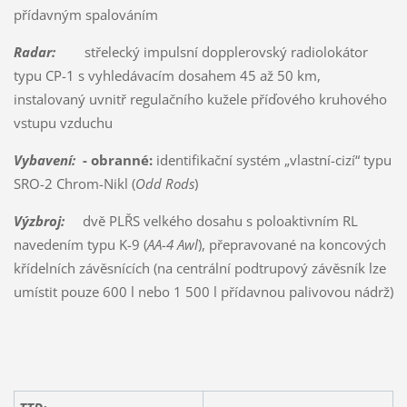
přídavným spalováním
Radar:
střelecký impulsní dopplerovský radiolokátor
typu CP-1 s vyhledávacím dosahem 45 až 50 km,
instalovaný uvnitř regulačního kužele příďového kruhového
vstupu vzduchu
Vybavení:
- obranné:
identifikační systém „vlastní-cizí“ typu
SRO-2 Chrom-Nikl (
Odd Rods
)
Výzbroj:
dvě PLŘS velkého dosahu s poloaktivním RL
navedením typu K-9 (
AA-4 Awl
), přepravované na koncových
křídelních závěsnících (na centrální podtrupový závěsník lze
umístit pouze 600 l nebo 1 500 l přídavnou palivovou nádrž)