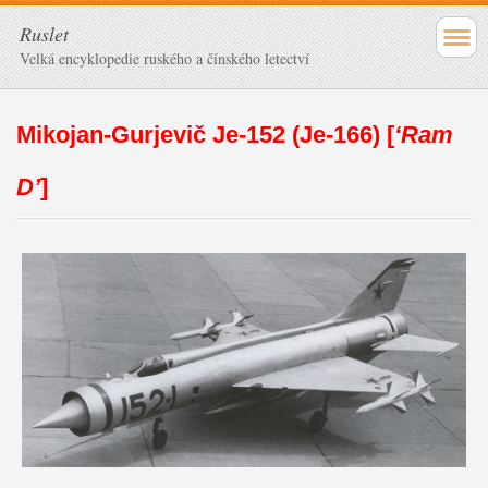
Ruslet
Velká encyklopedie ruského a čínského letectví
Mikojan-Gurjevič Je-152 (Je-166)
[
‘Ram
D’
]