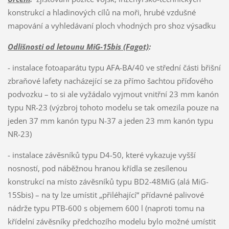
konstrukcí a hladinových cílů na moři, hrubé vzdušné
mapování a vyhledávaní ploch vhodných pro shoz výsadku
Odlišnosti od letounu MiG-15bis (Fagot)
:
- instalace fotoaparátu typu AFA-BA/40 ve střední části břišní
zbraňové lafety nacházející se za přímo šachtou příďového
podvozku – to si ale vyžádalo vyjmout vnitřní 23 mm kanón
typu NR-23 (výzbroj tohoto modelu se tak omezila pouze na
jeden 37 mm kanón typu N-37 a jeden 23 mm kanón typu
NR-23)
- instalace závěsníků typu D4-50, které vykazuje vyšší
nosností, pod náběžnou hranou křídla se zesílenou
konstrukcí na místo závěsníků typu BD2-48MiG (alá MiG-
15Sbis) – na ty lze umístit „přiléhající“ přídavné palivové
nádrže typu PTB-600 s objemem 600 l (naproti tomu na
křídelní závěsníky předchozího modelu bylo možné umístit