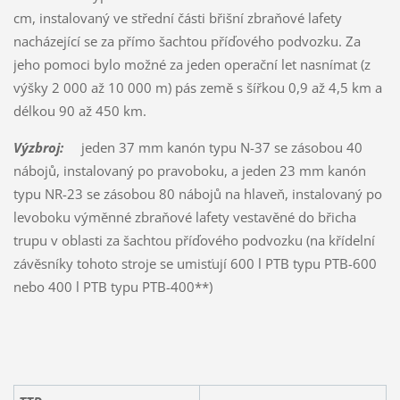
cm, instalovaný ve střední části břišní zbraňové lafety
nacházející se za přímo šachtou příďového podvozku. Za
jeho pomoci bylo možné za jeden operační let nasnímat (z
výšky 2 000 až 10 000 m) pás země s šířkou 0,9 až 4,5 km a
délkou 90 až 450 km.
Výzbroj:
jeden 37 mm kanón typu N-37 se zásobou 40
nábojů, instalovaný po pravoboku, a jeden 23 mm kanón
typu NR-23 se zásobou 80 nábojů na hlaveň, instalovaný po
levoboku výměnné zbraňové lafety vestavěné do břicha
trupu v oblasti za šachtou příďového podvozku (na křídelní
závěsníky tohoto stroje se umisťují 600 l PTB typu PTB-600
nebo 400 l PTB typu PTB-400**)