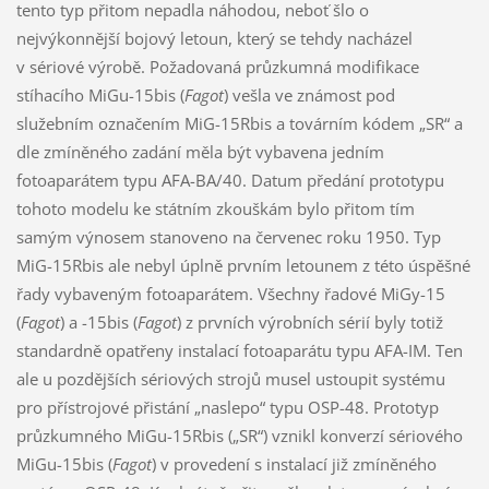
tento typ přitom nepadla náhodou, neboť šlo o
nejvýkonnější bojový letoun, který se tehdy nacházel
v sériové výrobě. Požadovaná průzkumná modifikace
stíhacího MiGu-15bis (
Fagot
) vešla ve známost pod
služebním označením MiG-15Rbis a továrním kódem „SR“ a
dle zmíněného zadání měla být vybavena jedním
fotoaparátem typu AFA-BA/40. Datum předání prototypu
tohoto modelu ke státním zkouškám bylo přitom tím
samým výnosem stanoveno na červenec roku 1950. Typ
MiG-15Rbis ale nebyl úplně prvním letounem z této úspěšné
řady vybaveným fotoaparátem. Všechny řadové MiGy-15
(
Fagot
) a -15bis (
Fagot
) z prvních výrobních sérií byly totiž
standardně opatřeny instalací fotoaparátu typu AFA-IM. Ten
ale u pozdějších sériových strojů musel ustoupit systému
pro přístrojové přistání „naslepo“ typu OSP-48. Prototyp
průzkumného MiGu-15Rbis („SR“) vznikl konverzí sériového
MiGu-15bis (
Fagot
) v provedení s instalací již zmíněného