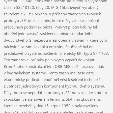
systému OSP-48. Konkrétně přitom šlo o letoun s výrobním
číslem 53210120, tedy 20. MiG-15bis (
Fagot
) vyrobený
závodem č.21 z Gorkého. V průběhu závodních zkoušek
prototyp „SR“ doznal změn, které měly vést ke zlepšení
pracovních podmínek pilota. Překryt pilotní kabiny tak
obdržel jednovrstvé zasklení na místo standardního
dvouvrstvého (s mezerou mezi oběma vrstvami), které bylo
náchylné za zamlžování a omrzání. Současně byl do
přetlakového systému začleněn chemický filtr typu GF-1103.
Ten zamezoval průniku palivových výparů do kokpitu.
Kromě toho konstrukční tým OKB MiG snížil pracovní tlak
v hydraulickém systému. Tento zásah měl zase čistě
ekonomický podtext, neboť měl vést k šetření technické
životnosti jednotlivých komponent hydraulického systému.
Díky tomu se nepodařilo prototyp „SR“ odevzdat ke státním
zkouškám ve stanoveném termínu. Státními zkouškami,
které se rozeběhly dne 15. srpna 1950 a byly završeny
dnem 16. září toho samého roku, ale tento stroj neprošel.