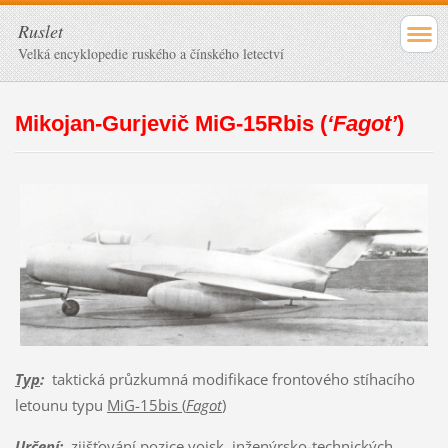
Ruslet
Velká encyklopedie ruského a čínského letectví
Mikojan-Gurjevič MiG-15Rbis
(
‘Fagot’
)
Typ
:
taktická průzkumná modifikace frontového stíhacího
letounu typu
MiG-15bis (
Fagot
)
Určení
:
zjišťování pozice vojsk, inženýrsko-technických