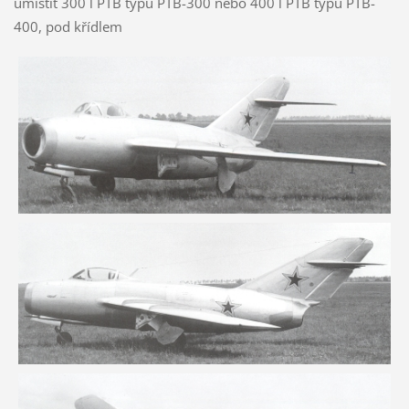
umístit 300 l PTB typu PTB-300 nebo 400 l PTB typu PTB-
400, pod křídlem