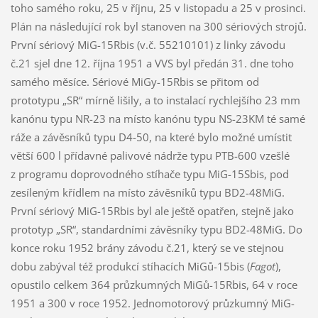
toho samého roku, 25 v říjnu, 25 v listopadu a 25 v prosinci.
Plán na následující rok byl stanoven na 300 sériových strojů.
První sériový MiG-15Rbis (v.č. 55210101) z linky závodu
č.21 sjel dne 12. října 1951 a VVS byl předán 31. dne toho
samého měsíce. Sériové MiGy-15Rbis se přitom od
prototypu „SR“ mírně lišily, a to instalací rychlejšího 23 mm
kanónu typu NR-23 na místo kanónu typu NS-23KM té samé
ráže a závěsníků typu D4-50, na které bylo možné umístit
větší 600 l přídavné palivové nádrže typu PTB-600 vzešlé
z programu doprovodného stíhače typu MiG-15Sbis, pod
zesíleným křídlem na místo závěsníků typu BD2-48MiG.
První sériový MiG-15Rbis byl ale ještě opatřen, stejně jako
prototyp „SR“, standardními závěsníky typu BD2-48MiG. Do
konce roku 1952 brány závodu č.21, který se ve stejnou
dobu zabýval též produkcí stíhacích MiGů-15bis (
Fagot
),
opustilo celkem 364 průzkumných MiGů-15Rbis, 64 v roce
1951 a 300 v roce 1952. Jednomotorový průzkumný MiG-