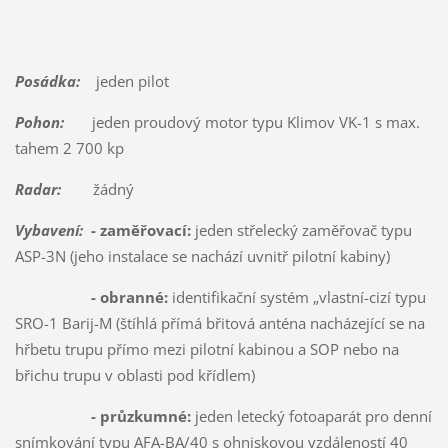
Posádka:
jeden pilot
Pohon:
jeden proudový motor typu Klimov VK-1 s max.
tahem 2 700 kp
Radar:
žádný
Vybavení:
- zaměřovací:
jeden střelecký zaměřovač typu
ASP-3N (jeho instalace se nachází uvnitř pilotní kabiny)
- obranné:
identifikační systém „vlastní-cizí typu
SRO-1 Barij-M (štíhlá přímá břitová anténa nacházející se na
hřbetu trupu přímo mezi pilotní kabinou a SOP nebo na
břichu trupu v oblasti pod křídlem)
- průzkumné:
jeden letecký fotoaparát pro denní
snímkování typu AFA-BA/40 s ohniskovou vzdáleností 40