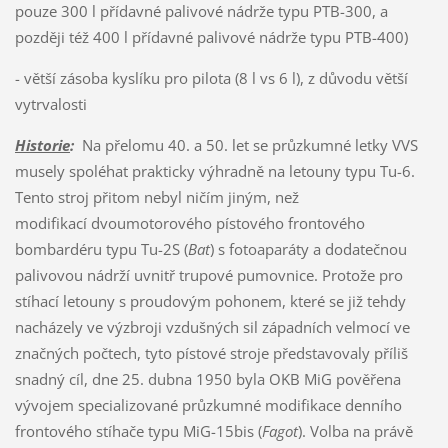
pouze 300 l přídavné palivové nádrže typu PTB-300, a
později též 400 l přídavné palivové nádrže typu PTB-400)
- větší zásoba kyslíku pro pilota (8 l vs 6 l), z důvodu větší
vytrvalosti
Historie
:
Na přelomu 40. a 50. let se průzkumné letky VVS
musely spoléhat prakticky výhradně na letouny typu Tu-6.
Tento stroj přitom nebyl ničím jiným, než
modifikací dvoumotorového pístového frontového
bombardéru typu Tu-2S (
Bat
) s fotoaparáty a dodatečnou
palivovou nádrží uvnitř trupové pumovnice. Protože pro
stíhací letouny s proudovým pohonem, které se již tehdy
nacházely ve výzbroji vzdušných sil západních velmocí ve
značných počtech, tyto pístové stroje představovaly příliš
snadný cíl, dne 25. dubna 1950 byla OKB MiG pověřena
vývojem specializované průzkumné modifikace denního
frontového stíhače typu MiG-15bis (
Fagot
). Volba na právě