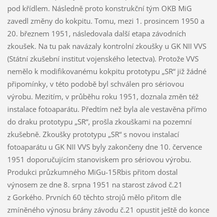
pod křídlem. Následně proto konstrukční tým OKB MiG
zavedl změny do kokpitu. Tomu, mezi 1. prosincem 1950 a
20. březnem 1951, následovala další etapa závodních
zkoušek. Na tu pak navázaly kontrolní zkoušky u GK NII VVS
(Státní zkušební institut vojenského letectva). Protože VVS
nemělo k modifikovanému kokpitu prototypu „SR“ již žádné
připomínky, v této podobě byl schválen pro sériovou
výrobu. Mezitím, v průběhu roku 1951, doznala změn též
instalace fotoaparátu. Předtím než byla ale vestavěna přímo
do draku prototypu „SR“, prošla zkouškami na pozemní
zkušebně. Zkoušky prototypu „SR“ s novou instalací
fotoaparátu u GK NII VVS byly zakončeny dne 10. července
1951 doporučujícím stanoviskem pro sériovou výrobu.
Produkci průzkumného MiGu-15Rbis přitom dostal
výnosem ze dne 8. srpna 1951 na starost závod č.21
z Gorkého. Prvních 60 těchto strojů mělo přitom dle
zmíněného výnosu brány závodu č.21 opustit ještě do konce