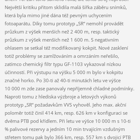
Největší kritiku přitom sklidila malá šířka záběru snímků,
která byla mimo jiné dána též pevným uchycením
fotoaparátu. Díky tomu prototyp „SR“ nemohl provádět
průzkum z výšek menších než 2 400 m, resp. taktický
průzkum z výšek menších než 1 600 m. S negativním
ohlasem se setkal též modifikovaný kokpit. Nové zasklení
totiž problémy se zamlžováním a omrzáním neřešilo,
zatímco chemický filtr typu GF-1103 vykazoval nízkou
účinností. Při výstupu na výšku 5 000 m bylo v kokpitu
značné horko. Po 30-ti až 40-ti minutách letu ve výšce
10 000 m zde zase panovaly nepříjemně chladné podmínky.
Naproti tomu z hlediska výzbroje a letových výkonů
prototyp „SR“ požadavkům VVS vyhověl. Jeho max. akční
poloměr totiž činil 414 km, resp. 626 km v konfiguraci se
dvěma PTB pod křídlem. Při letu ve výšce 10 000 m s 10-ti
% palivové rezervy a jedním 10 min trvajícím vzdušným
střetem tomu pak bylo 366 km, resp. 557 km s dvojicí PTB