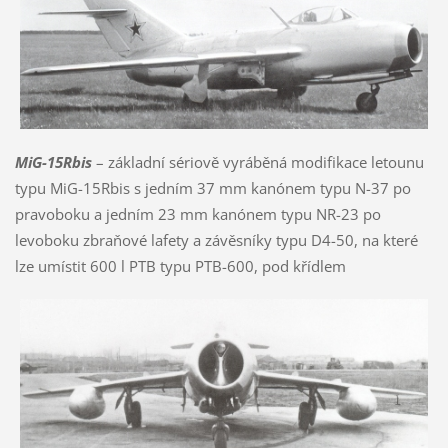
MiG-15Rbis
– základní sériově vyráběná modifikace letounu
typu MiG-15Rbis s jedním 37 mm kanónem typu N-37 po
pravoboku a jedním 23 mm kanónem typu NR-23 po
levoboku zbraňové lafety a závěsníky typu D4-50, na které
lze umístit 600 l PTB typu PTB-600, pod křídlem