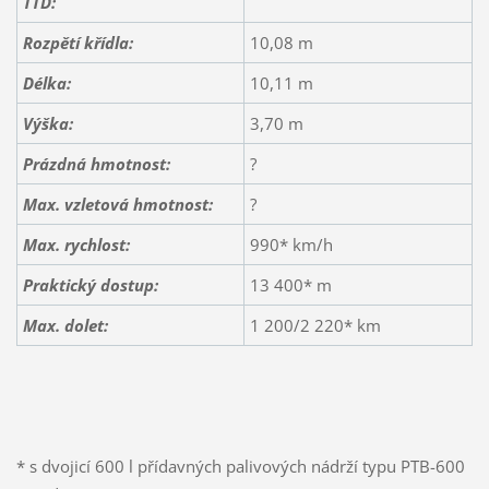
TTD:
Rozpětí křídla:
10,08 m
Délka:
10,11 m
Výška:
3,70 m
Prázdná hmotnost:
?
Max. vzletová hmotnost:
?
Max. rychlost:
990* km/h
Praktický dostup:
13 400* m
Max. dolet:
1 200/2 220* km
* s dvojicí 600 l přídavných palivových nádrží typu PTB-600