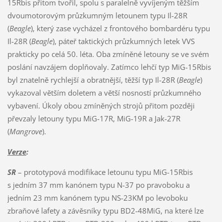
15Rbis přitom tvořil, spolu s paralelně vyvíjeným těžším
dvoumotorovým průzkumným letounem typu Il-28R
(
Beagle
), který zase vycházel z frontového bombardéru typu
Il-28R (
Beagle
), páteř taktických průzkumných letek VVS
prakticky po celá 50. léta. Oba zmíněné letouny se ve svém
poslání navzájem doplňovaly. Zatímco lehčí typ MiG-15Rbis
byl znatelně rychlejší a obratnější, těžší typ Il-28R (
Beagle
)
vykazoval větším doletem a větší nosností průzkumného
vybavení. Úkoly obou zmíněných strojů přitom později
převzaly letouny typu MiG-17R, MiG-19R a Jak-27R
(
Mangrove
).
Verze
:
SR
– prototypová modifikace letounu typu MiG-15Rbis
s jedním 37 mm kanónem typu N-37 po pravoboku a
jedním 23 mm kanónem typu NS-23KM po levoboku
zbraňové lafety a závěsníky typu BD2-48MiG, na které lze