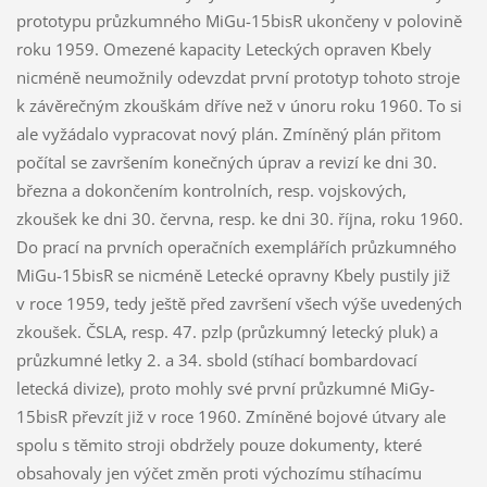
prototypu průzkumného MiGu-15bisR ukončeny v polovině
roku 1959. Omezené kapacity Leteckých opraven Kbely
nicméně neumožnily odevzdat první prototyp tohoto stroje
k závěrečným zkouškám dříve než v únoru roku 1960. To si
ale vyžádalo vypracovat nový plán. Zmíněný plán přitom
počítal se završením konečných úprav a revizí ke dni 30.
března a dokončením kontrolních, resp. vojskových,
zkoušek ke dni 30. června, resp. ke dni 30. října, roku 1960.
Do prací na prvních operačních exemplářích průzkumného
MiGu-15bisR se nicméně Letecké opravny Kbely pustily již
v roce 1959, tedy ještě před završení všech výše uvedených
zkoušek. ČSLA, resp. 47. pzlp (průzkumný letecký pluk) a
průzkumné letky 2. a 34. sbold (stíhací bombardovací
letecká divize), proto mohly své první průzkumné MiGy-
15bisR převzít již v roce 1960. Zmíněné bojové útvary ale
spolu s těmito stroji obdržely pouze dokumenty, které
obsahovaly jen výčet změn proti výchozímu stíhacímu