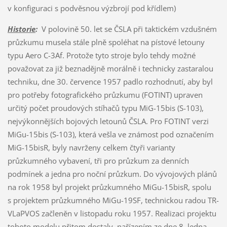
v konfiguraci s podvěsnou výzbrojí pod křídlem)
Historie
:
V polovině 50. let se ČSLA při taktickém vzdušném
průzkumu musela stále plně spoléhat na pístové letouny
typu Aero C-3Af. Protože tyto stroje bylo tehdy možné
považovat za již beznadějně morálně i technicky zastaralou
techniku, dne 30. července 1957 padlo rozhodnutí, aby byl
pro potřeby fotografického průzkumu (FOTINT) upraven
určitý počet proudových stíhačů typu MiG-15bis (S-103),
nejvýkonnějších bojových letounů ČSLA. Pro FOTINT verzi
MiGu-15bis (S-103), která vešla ve známost pod označením
MiG-15bisR, byly navrženy celkem čtyři varianty
průzkumného vybavení, tři pro průzkum za denních
podmínek a jedna pro noční průzkum. Do vývojových plánů
na rok 1958 byl projekt průzkumného MiGu-15bisR, spolu
s projektem průzkumného MiGu-19SF, technickou radou TR-
VLaPVOS začleněn v listopadu roku 1957. Realizaci projektu
tohoto modelu přitom dostaly, nařízením ze dne 8. ledna