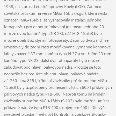
1958, na starost Letecké opravny Kbely (LOK). Zatímco
sovětská průzkumná verze MiGu-15bis (
Fagot
), která nesla
označení MiG-15Rbis, se vyznačovala instalací jednoho
fotoaparátu pro denní snímkování (na místo jednoho 23
mm ze dvou kanónů typu NR-23), náš MiG-15bisR bylo
možné opatřit až čtyřmi fotoaparáty. Zatímco dva z nich se
umisťovaly do zadní části modifikované výměnné kanónové
lafety zbavené 37 mm kanónu typu N-37 a vnitřního 23 mm
kanónu typu NR-23, další dva fotoaparáty bylo možné
zabudovat pod hlavní palivovou nádrž. Protože se toto
neobešlo bez redukce objemu hlavní palivové nádrže
z 1 250-ti na 815 l, křídelní závěsníky průzkumného MiGu-
15bisR byly uzpůsobeny pro nesení větších 600 l přídavných
palivových nádrží typu PTB-600. Naproti tomu na křídelní
závěsníky stíhacího MiGu-15bis (S-103) bylo možné umístit
přídavné nádrže typu PTB-400 s objemem 400 l. Dle výše
uvedeného zadání měly být kontrolní a vojskové zkoušky