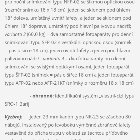
pro noční snímkování typu NFP-02 se šikmou optickou osou
(rozměr snímku 18 x 18 cm), jeden se sklonem pod úhlem
18° doleva, umístěný uvnitř lafety, a jeden se sklonem pod
úhlem 18° doprava, umístěný pod hlavní palivovou nádrží;
varianta 3
(60,0 kg) – dva samostatné fotoaparáty pro denní
snímkování typu ŠFP-02 s vertikální optickou osou (snímek
= pás o šířce 18 cm), jeden uvnitř lafety a jeden pod hlavní
palivovou nádrží;
varianta 4
– dva fotoaparáty pro denní
snímkování se svislými optickými osami, jeden fotoaparát
typu ŠFP-02 (snímek = pás o šířce 18 cm) a jeden fotoaparát
typu AFP-02 nebo AFP-21KT (snímky o rozměru 18 x 18 cm)
- obranné:
identifikační systém „vlastní-cizí typu
SRO-1 Barij
Výzbroj:
jeden 23 mm kanón typu NR-23 se zásobou 80
nábojů, instalovaný po levoboku výměnné zbraňové lafety
vestavěné do břicha trupu v oblasti za šachtou příďového