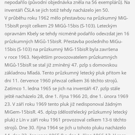
nepodařilo (původní objednávka zněla na 56 exemplárů). Na
inventáři ČSLA se jich totiž tehdy nacházelo jen 50.
V průběhu roku 1962 mělo přestavbou na průzkumný MiG-
15bisR projít celkem 29 MiGů-15bis (S-103). Leteckým
opravnám Kbely se tehdy nicméně podařilo odevzdat jen 16
průzkumných MiGů-15bisR. Přestavba posledního MiGu-
15bis (S-103) na průzkumný MiG-15bisR byla završena
v roce 1963. Největším provozovatelem průzkumných
MiGů-15bisR se stal již zmíněný 47. pzlp s domovskou
základnou Mladá. Tento průzkumný letecký pluk přitom ke
dni 11. července 1960 převzal celkem 36 těchto strojů.
Zatímco 1. ledna 1965 se jich na inventáři 47. pzlp stále
ještě nacházelo 28, dne 1. října 1966 20, dne 1. února 1969
23. V září roku 1969 tento pluk již nedisponoval žádným
MiGem-15bisR. 45. dplzp (dělostřelecký průzkumný letecký
pluk) z Lín v září roku 1961 provozoval celkem 13-ti těchto
strojů. Dne 30. října 1964 se jich u tohoto pluku nacházelo