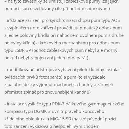
– na tyto závěsníky se umisťují zábleskové pumy (za jejich
pomoci jsou osvětlovány cíle při nočním snímkování)
- instalace zařízení pro synchronizaci shozu pum typu AOS
s vypínačem (toto zařízení provádí automatický odhoz pum
z jedné poloviny křídla při náhodném uvolnění pum z druhé
poloviny křídla) a krokového mechanismu pro odhoz pum
typu ESBR-3P (odhoz zábleskových pum nebyl ale možný,
pokud nebyl zapojen ani jeden fotoaparát)
- modifikované přístrojové vybavení pilotní kabiny instalací
ovládacích prvků fotoaparátů a pum (to si vyžádalo
z palubní desky vyjmout machmetr a hodiny a zároveň
přemístit spínač pro znovunabíjení kanónu)
- instalace vysílače typu PDK-3 dálkového gyromagnetického
kompasu typu DGMK-3 uvnitř pravého koncového
křídelního oblouku alá MiG-15 SB (na své původní pozici
toto zařízení vykazovalo nespolehlivým chodem