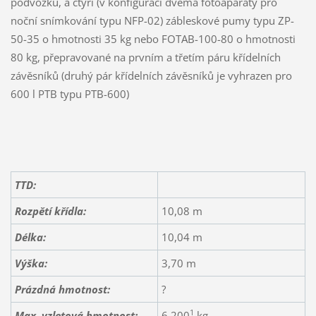
podvozku, a čtyři (v konfiguraci dvěma fotoaparáty pro
noční snímkování typu NFP-02) zábleskové pumy typu ZP-
50-35 o hmotnosti 35 kg nebo FOTAB-100-80 o hmotnosti
80 kg, přepravované na prvním a třetím páru křídelních
závěsníků (druhý pár křídelních závěsníků je vyhrazen pro
600 l PTB typu PTB-600)
TTD:
Rozpětí křídla:
10,08 m
Délka:
10,04 m
Výška:
3,70 m
Prázdná hmotnost:
?
1
Max. vzletová hmotnost:
6 200
kg