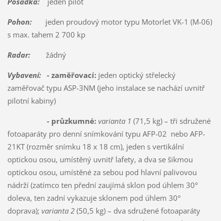
Posádka:
jeden pilot
Pohon:
jeden proudový motor typu Motorlet VK-1 (M-06)
s max. tahem 2 700 kp
Radar:
žádný
Vybavení:
- zaměřovací:
jeden optický střelecký
zaměřovač typu ASP-3NM (jeho instalace se nachází uvnitř
pilotní kabiny)
- průzkumné:
varianta 1
(71,5 kg) – tři sdružené
fotoaparáty pro denní snímkování typu AFP-02 nebo AFP-
21KT (rozměr snímku 18 x 18 cm), jeden s vertikální
optickou osou, umístěný uvnitř lafety, a dva se šikmou
optickou osou, umístěné za sebou pod hlavní palivovou
nádrží (zatímco ten přední zaujímá sklon pod úhlem 30°
doleva, ten zadní vykazuje sklonem pod úhlem 30°
doprava);
varianta 2
(50,5 kg) – dva sdružené fotoaparáty