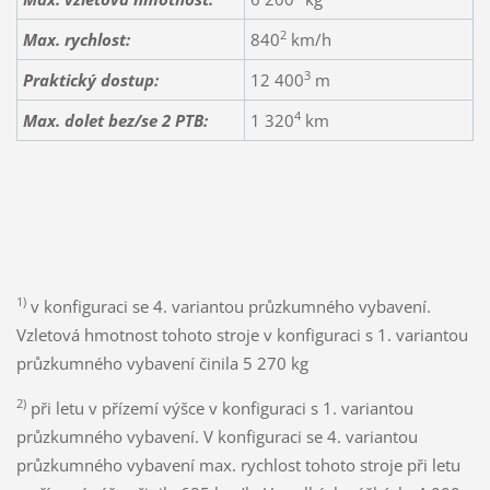
2
Max. rychlost:
840
km/h
3
Praktický dostup:
12 400
m
4
Max. dolet bez/se 2 PTB:
1 320
km
1)
v konfiguraci se 4. variantou průzkumného vybavení.
Vzletová hmotnost tohoto stroje v konfiguraci s 1. variantou
průzkumného vybavení činila 5 270 kg
2)
při letu v přízemí výšce v konfiguraci s 1. variantou
průzkumného vybavení. V konfiguraci se 4. variantou
průzkumného vybavení max. rychlost tohoto stroje při letu