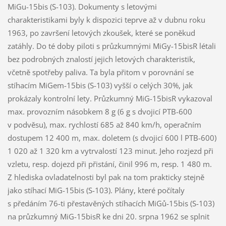
MiGu-15bis (S-103). Dokumenty s letovými
charakteristikami byly k dispozici teprve až v dubnu roku
1963, po završení letových zkoušek, které se poněkud
zatáhly. Do té doby piloti s průzkumnými MiGy-15bisR létali
bez podrobných znalostí jejich letových charakteristik,
včetně spotřeby paliva. Ta byla přitom v porovnání se
stíhacím MiGem-15bis (S-103) vyšší o celých 30%, jak
prokázaly kontrolní lety. Průzkumný MiG-15bisR vykazoval
max. provozním násobkem 8 g (6 g s dvojicí PTB-600
v podvěsu), max. rychlostí 685 až 840 km/h, operačním
dostupem 12 400 m, max. doletem (s dvojicí 600 l PTB-600)
1 020 až 1 320 km a vytrvalostí 123 minut. Jeho rozjezd při
vzletu, resp. dojezd při přistání, činil 996 m, resp. 1 480 m.
Z hlediska ovladatelnosti byl pak na tom prakticky stejně
jako stíhací MiG-15bis (S-103). Plány, které počítaly
s předáním 76-ti přestavěných stíhacích MiGů-15bis (S-103)
na průzkumný MiG-15bisR ke dni 20. srpna 1962 se splnit