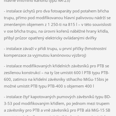
hlavně vnitřního kanónu typu NR-23)
- instalace úchytů pro dva fotoaparáty pod potahem břicha
trupu, přímo pod modifikovanou hlavní palivovou nádrží se
zmenšeným objemem z 1 250-ti na 815 l – v této souvislosti
v ose břicha trupu, na úrovni kořenů náběžné hrany křídla,
přibyl průzor opatřený elektricky ovládanými dvířky
- instalace závaží v přídi trupu, u první příčky (hmotnostní
kompenzace za vyjmutou kanónovou výzbroj)
- instalace modifikovaných křídelních závěsníků pro PTB se
zesílenou konstrukcí – na ty lze umístit 600 l PTB typu PTB-
600, zatímco na křídelní závěsníky stíhacího MiGu-15bis je
možné umístit PTB typu PTB-400 s objemem 400 l
- instalace čtyř kapotovaných pumových závěsníků typu BD-
3-53 pod modifikovaným křídlem, po jednom mezi trupem
a závěsníky pro PTB a vně závěsníků pro PTB alá MiG-15 SB