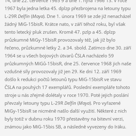
14, dne 22. července 1965 9 a dne 1. října 1966 13. V roce
1967 byla jedna letka 45. dplzp přezbrojena na letouny typu
L-29R
Delfín
(
Maya
). Dne 1. února 1969 se zde již nenacházel
žádný MiG-15bisR. Krátce nato, v září téhož roku, byl však
tento letecký pluk zrušen. Kromě 47. pzlp a 45. dplzp
průzkumné MiGy-15bisR provozovaly též, jak již bylo
řečeno, průzkumné letky 2. a 34. sbold. Zatímco dne 30. září
1964 se u všech bojových útvarů ČSLA nacházelo 59
průzkumných MiGů-15bisR, dne 25. července 1968 jich naše
vzdušné síly provozovaly již jen 29. Ke dni 12. září 1969
došlo k redukci počtů letounů typu MiG-15bisR ve stavu
ČSLA na pouhých 17 exemplářů. Poslední exempláře tohoto
stroje u nás zřejmě dolétaly v roce 1970. Poté jejich poslání
převzaly letouny typu L-29R
Delfín
(
Maya
). Pro vyřazené
MiGy-15bisR se nicméně našlo další využití. Některé z nich
byly totiž v dubnu roku 1970 přestavěny na bitevní verzi,
známou jako MiG-15bis SB, a následně vyvezeny do Iráku.