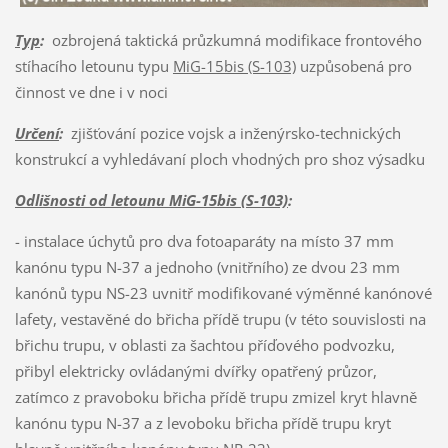
Typ
:
ozbrojená taktická průzkumná modifikace frontového
stíhacího letounu typu
MiG-15bis (S-103)
uzpůsobená pro
činnost ve dne i v noci
Určení
:
zjišťování pozice vojsk a inženýrsko-technických
konstrukcí a vyhledávaní ploch vhodných pro shoz výsadku
Odlišnosti od letounu MiG-15bis (S-103)
:
- instalace úchytů pro dva fotoaparáty na místo 37 mm
kanónu typu N-37 a jednoho (vnitřního) ze dvou 23 mm
kanónů typu NS-23 uvnitř modifikované výměnné kanónové
lafety, vestavěné do břicha přídě trupu (v této souvislosti na
břichu trupu, v oblasti za šachtou příďového podvozku,
přibyl elektricky ovládanými dvířky opatřený průzor,
zatímco z pravoboku břicha přídě trupu zmizel kryt hlavně
kanónu typu N-37 a z levoboku břicha přídě trupu kryt