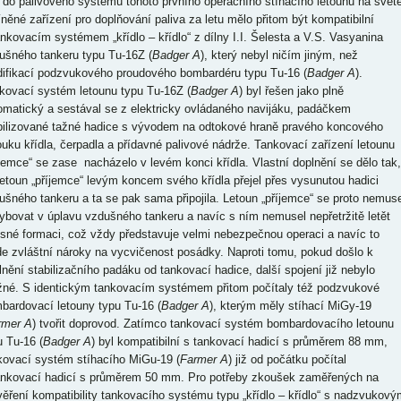
u do palivového systému tohoto prvního operačního stíhacího letounu na světě
něné zařízení pro doplňování paliva za letu mělo přitom být kompatibilní
ankovacím systémem „křídlo – křídlo“ z dílny I.I. Šelesta a V.S. Vasyanina
ušného tankeru typu Tu-16Z (
Badger A
), který nebyl ničím jiným, než
ifikací podzvukového proudového bombardéru typu Tu-16 (
Badger A
).
kovací systém letounu typu Tu-16Z (
Badger A
) byl řešen jako plně
omatický a sestával se z elektricky ovládaného navijáku, padáčkem
bilizované tažné hadice s vývodem na odtokové hraně pravého koncového
ouku křídla, čerpadla a přídavné palivové nádrže. Tankovací zařízení letounu
íjemce“ se zase nacházelo v levém konci křídla. Vlastní doplnění se dělo tak,
letoun „příjemce“ levým koncem svého křídla přejel přes vysunutou hadici
ušného tankeru a ta se pak sama připojila. Letoun „příjemce“ se proto nemuse
ybovat v úplavu vzdušného tankeru a navíc s ním nemusel nepřetržitě letět
ěsné formaci, což vždy představuje velmi nebezpečnou operaci a navíc to
de zvláštní nároky na vycvičenost posádky. Naproti tomu, pokud došlo k
lnění stabilizačního padáku od tankovací hadice, další spojení již nebylo
né. S identickým tankovacím systémem přitom počítaly též podzvukové
bardovací letouny typu Tu-16 (
Badger A
), kterým měly stíhací MiGy-19
rmer A
) tvořit doprovod. Zatímco tankovací systém bombardovacího letounu
u Tu-16 (
Badger A
) byl kompatibilní s tankovací hadicí s průměrem 88 mm,
kovací systém stíhacího MiGu-19 (
Farmer A
) již od počátku počítal
ankovací hadicí s průměrem 50 mm. Pro potřeby zkoušek zaměřených na
věření kompatibility tankovacího systému typu „křídlo – křídlo“ s nadzvukový