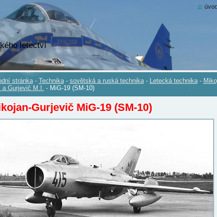
úvod
kého letectví
dní stránka
-
Technika
-
sovětská a ruská technika
-
Letecká technika
-
Miko
. a Gurjevič M.I.
-
MiG-19 (SM-10)
ikojan-Gurjevič MiG-19 (SM-10)