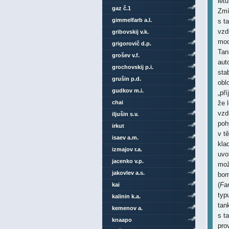
let
gaz č.1
Zmí
gimmelfarb a.l.
s t
vzd
gribovskij v.k.
mod
grigorovič d.p.
Tan
grošev v.f.
aut
grochovskij p.i.
sta
grušin p.d.
obl
gudkov m.i.
„př
chai
že 
vzd
iljušin s.v.
poh
irkut
v t
isaev a.m.
kla
izmajov r.a.
uvo
jacenko v.p.
mož
jakovlev a.s.
bom
(
Fa
kai
typ
kalinin k.a.
tan
kemenov a.
s t
knaapo
pro