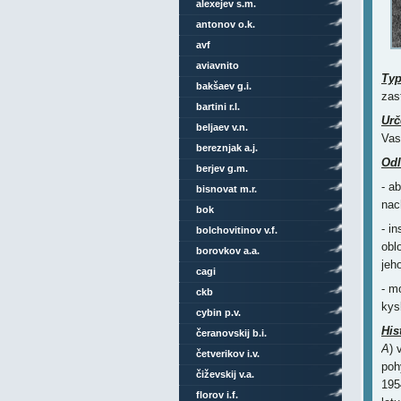
alexejev s.m.
antonov o.k.
avf
aviavnito
Ty
bakšaev g.i.
zas
bartini r.l.
Urč
beljaev v.n.
Vas
bereznjak a.j.
Odl
berjev g.m.
- a
bisnovat m.r.
nac
bok
- i
bolchovitinov v.f.
obl
borovkov a.a.
jeh
cagi
- m
ckb
kys
cybin p.v.
His
čeranovskij b.i.
A
) 
četverikov i.v.
poh
čiževskij v.a.
195
florov i.f.