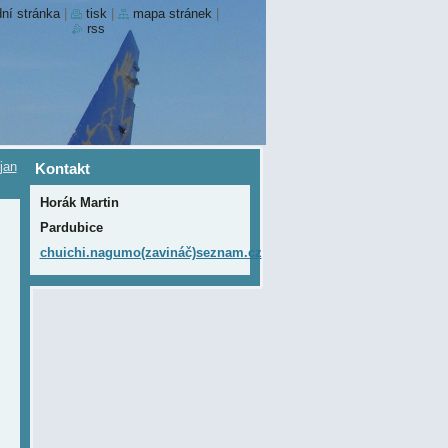
ní stránka
|
tisk
|
mapa stránek
|
rss
jan
Kontakt
Horák Martin
Pardubice
chuichi.nagumo(zavináč)seznam.cz