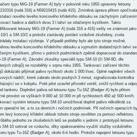
hačem typu MiG-19 (
Farmer A
) byly v polovině roku 1955 upraveny letouny
210316 (rudá 316) a N59210415 (rudá 415). Zmíněná úprava přitom spočíval
nstalaci nového levého koncového křídelního oblouku se záchytným zařízení
kovací hadice a dalších dvou 3 l lahví se stlačeným kyslíkem. Takto
ifikované letouny MiG-19 (
Farmer A
) (rudá 316 a 415) vešly ve známost jako
10/1 a SM-10/2 a protože zastávaly poslání vzdušné zkušebny, zcela
trádaly instalaci výzbroje. V případě potřeby bylo ale tyto stroje možné,
ěnou levého koncového křídelního oblouku a vyjmutím dodatečných lahví se
ačeným kyslíkem, přímo v polních podmínkách zpětně dopracovat do standar
-19 (
Farmer A
). Závodní zkoušky speciálů typu SM-10 (či SM-9D, dle
terých zdrojů) se rozeběhly v srpnu roku 1955. Tankovací zařízení těchto
ojů dokázalo přijímat palivo rychlostí okolo 1 000 l/sec. Úplné naplnění všech
ivových nádrží, které zabralo okolo pouhých 3 minut, signalizovala kontrolka
ázející se v kokpitu. Poté pilot uzavřel přívodní ventil, snížil rychlost a odpoj
od tankeru. Doplnění paliva od letounu typu Tu-16Z (
Badger A
) bylo přitom
né provést ve výškách 9 000 až 10 000 m při rychlostech 450 až 500 km/h.
kovací systém letounu typu SM-10 umožňoval doplnit palivo několikrát za
en operační let, a to za denních i nočních podmínek. Při nočních operacích by
tom levý koncový křídelní oblouk tohoto stroje osvětlen za pomoci reflektoru.
růběhu jednoho ze zkušebních letů se podařilo s jedním z prototypů letounu
u SM-10 setrvat ve vzduchu, díky opakovanému využití služby vzdušného
keru typu Tu-16Z (
Badger A
), okolo 6-ti hodin. Protože napojení letounu typu