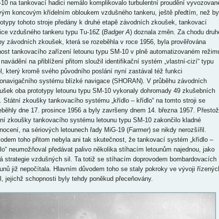
10 na tankovací hadici nemálo komplikovalo turbulentní proudění vyvozovan
vým koncovým křídelním obloukem vzdušného tankeru, ještě předtím, než by
totypy tohoto stroje předány k druhé etapě závodních zkoušek, tankovací
ice vzdušného tankeru typu Tu-16Z (
Badger A
) doznala změn. Za chodu druh
py závodních zkoušek, která se rozeběhla v roce 1956, byla prověřována
nost tankovacího zařízení letounu typu SM-10 v plně automatizovaném režim
navádění na přiblížení přitom sloužil identifikační systém „vlastní-cizí“ typu
l, který kromě svého původního poslání nyní zastával též funkci
ionavigačního systému blízké navigace (SHORAN). V průběhu závodních
ušek oba prototypy letounu typu SM-10 vykonaly dohromady 49 zkušebních
ů. Státní zkoušky tankovacího systému „křídlo – křídlo“ na tomto stroji se
eběhly dne 17. prosince 1956 a byly završeny dnem 14. března 1957. Přesto
tní zkoušky tankovacího systému letounu typu SM-10 zakončilo kladné
nocení, na sériových letounech řady MiG-19 (
Farmer
) se nikdy nerozšířil.
odem toho přitom nebyla ani tak skutečnost, že tankovací systém „křídlo –
dlo“ neumožňoval předávat palivo několika stíhacím letounům najednou, jako
á strategie vzdušných sil. Ta totiž se stíhacím doprovodem bombardovacích
ounů již nepočítala. Hlavním důvodem toho se staly pokroky ve vývoji řízenýc
el, jejichž schopnosti byly tehdy poněkud přeceňovány.