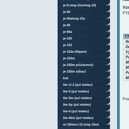
je-8 (mig-21m/mig-23)
Výz
je-50
PTB
je-50a/mig-23u
je-66
je-66a
TT
je-150
Ro
je-152
D
je-152a (flipper)
V
P
je-152m
M
je-155m průzkumný-
Ma
bombardovací
je-155m stíhací
P
Ma
ksk
lim-1/-2 (pzl mielec)
lim-5 (pzl mielec)
lim-5m (pzl mielec)
Pos
lim-5p (pzl mielec)
lim-6 (pzl mielec)
lim-6bis (pzl mielec)
m-15/mnv-15 (mig-15m)