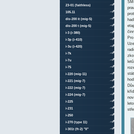
SM-
23-01 (faithless)
pra
105.11
pro
dis-200 it (mig-5)
had
eta
dis-200 t (mig-5)
čin
i-3 (i-380)
Pro 
i-3p (i-410)
Uze
i-3u (i-420)
rad
i-7k
zko
i-7u
let
i-75
roz
stá
i-220 (mig-11)
hod
i-221 (mig-7)
Dův
i-222 (mig-7)
kří
i-224 (mig-7)
nov
i-225
let
i-231
stř
i-250
i-270 (type 11)
i-301t (ft-2) "ll"