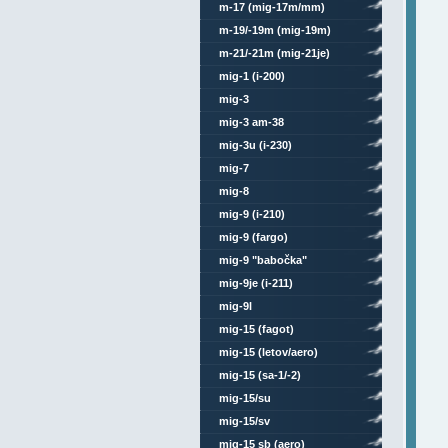
m-17 (mig-17m/mm)
m-19/-19m (mig-19m)
m-21/-21m (mig-21je)
mig-1 (i-200)
mig-3
mig-3 am-38
mig-3u (i-230)
mig-7
mig-8
mig-9 (i-210)
mig-9 (fargo)
mig-9 "babočka"
mig-9je (i-211)
mig-9l
mig-15 (fagot)
mig-15 (letov/aero)
mig-15 (sa-1/-2)
mig-15/su
mig-15/sv
mig-15 sb (aero)