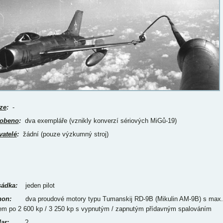
ze
:
-
obeno
:
dva exempláře (vznikly konverzí sériových MiGů-19)
vatelé
:
žádní (pouze výzkumný stroj)
ádka:
jeden pilot
on:
dva proudové motory typu Tumanskij RD-9B (Mikulin AM-9B) s max.
em po 2 600 kp / 3 250 kp s vypnutým / zapnutým přídavným spalováním
ar:
?