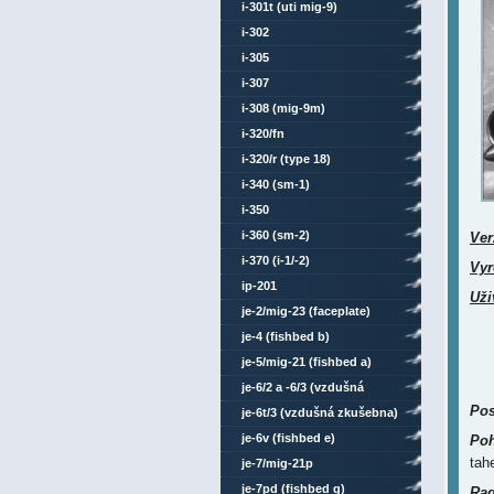
i-301t (uti mig-9)
i-302
i-305
i-307
i-308 (mig-9m)
i-320/fn
i-320/r (type 18)
i-340 (sm-1)
i-350
i-360 (sm-2)
Ver
i-370 (i-1/-2)
Vyr
ip-201
Uži
je-2/mig-23 (faceplate)
je-4 (fishbed b)
je-5/mig-21 (fishbed a)
je-6/2 a -6/3 (vzdušná
Pos
zkušebna)
je-6t/3 (vzdušná zkušebna)
je-6v (fishbed e)
Poh
tah
je-7/mig-21p
je-7pd (fishbed g)
Rad