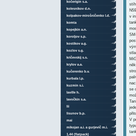
kočerigin s.a.
stí
kolesnikov d.n.
N59
kolpakov-mirošničenko l.d.
v i
tan
komta
mod
kopejkin a.n.
SM-
koroljov s.p.
pos
kostikov a.g.
vým
kozlov s.g.
stl
kričevskij s.s.
MiG
krylov a.a.
něk
str
kučerenko b.v.
pal
kurbala l.p.
nach
kuzmin s.i.
se 
laville h.
mož
lavočkin s.a.
Tan
lii
jed
při
lisunov b.p.
V p
mai
typ
mikojan a.i. a gurjevič m.i.
tan
1.44 (flatpack)