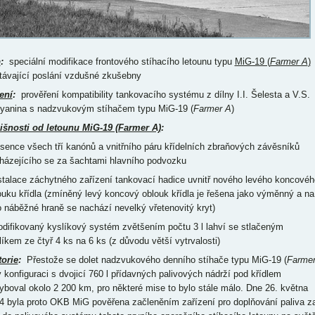
p
:
speciální modifikace frontového stíhacího letounu typu
MiG-19 (
Farmer A
)
távající poslání vzdušné zkušebny
ení
:
prověření kompatibility tankovacího systému z dílny I.I. Šelesta a V.S.
yanina s nadzvukovým stíhačem typu MiG-19 (
Farmer A
)
išnosti od letounu MiG-19 (Farmer A)
:
bsence všech tří kanónů a vnitřního páru křídelních zbraňových závěsníků
házejícího se za šachtami hlavního podvozku
nstalace záchytného zařízení tankovací hadice uvnitř nového levého koncovéh
ouku křídla (zmíněný levý koncový oblouk křídla je řešena jako výměnný a na
o náběžné hraně se nachází nevelký vřetenovitý kryt)
odifikovaný kyslíkový systém zvětšením počtu 3 l lahví se stlačeným
líkem ze čtyř 4 ks na 6 ks (z důvodu větší vytrvalosti)
torie
:
Přestože se dolet nadzvukového denního stíhače typu MiG-19 (
Farme
v konfiguraci s dvojicí 760 l přídavných palivových nádrží pod křídlem
yboval okolo 2 200 km, pro některé mise to bylo stále málo. Dne 26. května
4 byla proto OKB MiG pověřena začleněním zařízení pro doplňování paliva z