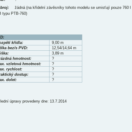
broj:
žádná (na křídelní závěsníky tohoto modelu se umisťují pouze 760 l
 typu PTB-760)
D:
zpětí křídla:
9,00 m
élka bez/s PVD:
12,54/14,64 m
ýška:
3,89 m
rázdná hmotnost:
?
ax. vzletová hmotnost:
?
x. rychlost:
?
raktický dostup:
?
x. dolet:
?
lední úpravy provedeny dne: 13.7.2014