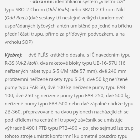
- obranné:
identifikační systém „vlastní-cizí“
typu SRO-2 Chrom (
Odd Rods
) nebo SRZO-2 Chrom-Nikl
(
Odd Rods
) (dvě sestavy tří nestejně velkých tandemově
uspořádaných tyčových antén umístěné po jedné na břichu
přední části trupu, přímo za příďovým podvozkem, a na
vrcholu SOP)
Výzbroj:
dvě PLŘS krátkého dosahu s IČ navedením typu
R-3S (
AA-2 Atoll
), dva raketové bloky typu UB-16-57U (16
neřízených raket typu S-5K/M ráže 57 mm), dvě 240 mm
protizemní neřízené rakety typu S-24, dvě 50 kg neřízené
pumy typu FAB-50, dvě 100 kg neřízené pumy typu FAB-
100, dvě 250 kg neřízené pumy typu FAB-250, dvě 500 kg
neřízené pumy typu FAB-500 nebo dvě zápalné nádrže typu
ZB-360, přepravované na dvou pylonech nacházejících se
pod křídlem (na centrální trupový závěsník se umisťuje
výhradně 490 l PTB typu PTB-490 – po jeho sejmutí lze trup
tohoto stroje umístit konformní kulometné pouzdro typu