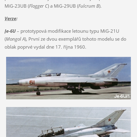
MiG-23UB (
Flogger C
) a MiG-29UB (
Fulcrum B
).
Verze
:
Je-6U
– prototypová modifikace letounu typu MiG-21U
(
Mongol A
), První ze dvou exemplářů tohoto modelu se do
oblak poprvé vydal dne 17. října 1960.