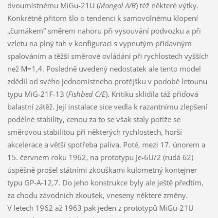
dvoumístnému MiGu-21U (
Mongol A/B
) též některé výtky.
Konkrétně přitom šlo o tendenci k samovolnému klopení
„čumákem“ směrem nahoru při vysouvání podvozku a při
vzletu na plný tah v konfiguraci s vypnutým přídavným
spalováním a těžší směrové ovládání při rychlostech vyšších
než M=1,4. Posledně uvedený nedostatek ale tento model
zdědil od svého jednomístného protějšku v podobě letounu
typu MiG-21F-13 (
Fishbed C/E
). Kritiku sklidila táž příďová
balastní zátěž. Její instalace sice vedla k razantnímu zlepšení
podélné stability, cenou za to se však staly potíže se
směrovou stabilitou při některých rychlostech, horší
akcelerace a větší spotřeba paliva. Poté, mezi 17. únorem a
15. červnem roku 1962, na prototypu Je-6U/2 (rudá 62)
úspěšně prošel státními zkouškami kulometný kontejner
typu GP-A-12,7. Do jeho konstrukce byly ale ještě předtím,
za chodu závodních zkoušek, vneseny některé změny.
V letech 1962 až 1963 pak jeden z prototypů MiGu-21U