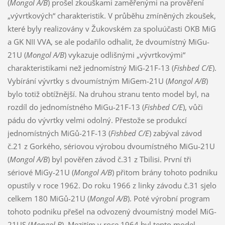
(
Mongol A/B
) prošel zkouškami zaměřenými na prověření
„vývrtkových“ charakteristik. V průběhu zmíněných zkoušek,
které byly realizovány v Žukovském za spoluúčasti OKB MiG
a GK NII VVA, se ale podařilo odhalit, že dvoumístný MiGu-
21U (
Mongol A/B
) vykazuje odlišnými „vývrtkovými“
charakteristikami než jednomístný MiG-21F-13 (
Fishbed C/E
).
Vybírání vývrtky s dvoumístným MiGem-21U (
Mongol A/B
)
bylo totiž obtížnější. Na druhou stranu tento model byl, na
rozdíl do jednomístného MiGu-21F-13 (
Fishbed C/E
), vůči
pádu do vývrtky velmi odolný. Přestože se produkcí
jednomístných MiGů-21F-13 (
Fishbed C/E
) zabýval závod
č.21 z Gorkého, sériovou výrobou dvoumístného MiGu-21U
(
Mongol A/B
) byl pověřen závod č.31 z Tbilisi. První tři
sériové MiGy-21U (
Mongol A/B
) přitom brány tohoto podniku
opustily v roce 1962. Do roku 1966 z linky závodu č.31 sjelo
celkem 180 MiGů-21U (
Mongol A/B
). Poté výrobní program
tohoto podniku přešel na odvozený dvoumístný model MiG-
21US (
Mongol B
). Mezitím v roce 1964 byl tento model