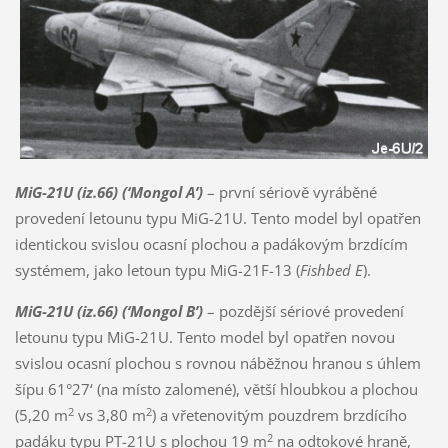
MiG-21U (iz.66) (‘Mongol A’)
– první sériově vyráběné
provedení letounu typu MiG-21U. Tento model byl opatřen
identickou svislou ocasní plochou a padákovým brzdícím
systémem, jako letoun typu MiG-21F-13 (
Fishbed E
).
MiG-21U (iz.66) (‘Mongol B’)
– pozdější sériové provedení
letounu typu MiG-21U. Tento model byl opatřen novou
svislou ocasní plochou s rovnou náběžnou hranou s úhlem
šípu 61°27‘ (na místo zalomené), větší hloubkou a plochou
2
2
(5,20 m
vs 3,80 m
) a vřetenovitým pouzdrem brzdícího
2
padáku typu PT-21U s plochou 19 m
na odtokové hraně,