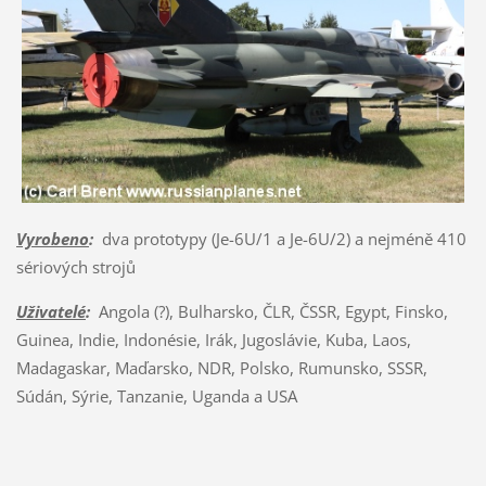
Vyrobeno
:
dva prototypy (Je-6U/1 a Je-6U/2) a nejméně 410
sériových strojů
Uživatelé
:
Angola (?), Bulharsko, ČLR, ČSSR, Egypt, Finsko,
Guinea, Indie, Indonésie, Irák, Jugoslávie, Kuba, Laos,
Madagaskar, Maďarsko, NDR, Polsko, Rumunsko, SSSR,
Súdán, Sýrie, Tanzanie, Uganda a USA