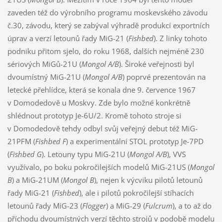
zaveden též do výrobního programu moskevského závodu
č.30, závodu, který se zabýval výhradě produkcí exportních
úprav a verzí letounů řady MiG-21 (
Fishbed
). Z linky tohoto
podniku přitom sjelo, do roku 1968, dalších nejméně 230
sériových MiGů-21U (
Mongol A/B
). Široké veřejnosti byl
dvoumístný MiG-21U (
Mongol A/B
) poprvé prezentován na
letecké přehlídce, která se konala dne 9. července 1967
v Domodedově u Moskvy. Zde bylo možné konkrétně
shlédnout prototyp Je-6U/2. Kromě tohoto stroje si
v Domodedově tehdy odbyl svůj veřejný debut též MiG-
21PFM (
Fishbed F
) a experimentální STOL prototyp Je-7PD
(
Fishbed G
). Letouny typu MiG-21U (
Mongol A/B
), VVS
využívalo, po boku pokročilejších modelů MiG-21US (
Mongol
B
) a MiG-21UM (
Mongol B
), nejen k výcviku pilotů letounů
řady MiG-21 (
Fishbed
), ale i pilotů pokročilejší stíhacích
letounů řady MiG-23 (
Flogger
) a MiG-29 (
Fulcrum
), a to až do
příchodu dvoumístných verzí těchto strojů v podobě modelu