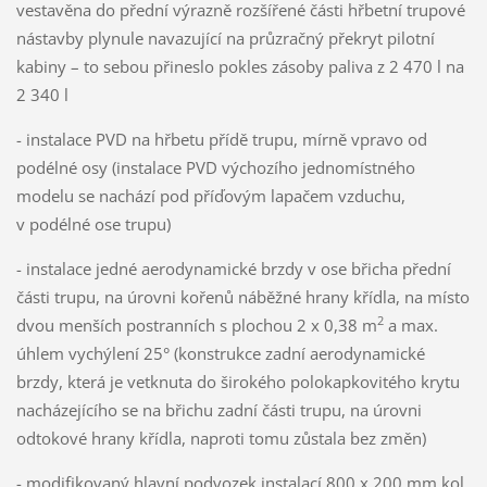
vestavěna do přední výrazně rozšířené části hřbetní trupové
nástavby plynule navazující na průzračný překryt pilotní
kabiny – to sebou přineslo pokles zásoby paliva z 2 470 l na
2 340 l
- instalace PVD na hřbetu přídě trupu, mírně vpravo od
podélné osy (instalace PVD výchozího jednomístného
modelu se nachází pod příďovým lapačem vzduchu,
v podélné ose trupu)
- instalace jedné aerodynamické brzdy v ose břicha přední
části trupu, na úrovni kořenů náběžné hrany křídla, na místo
2
dvou menších postranních s plochou 2 x 0,38 m
a max.
úhlem vychýlení 25° (konstrukce zadní aerodynamické
brzdy, která je vetknuta do širokého polokapkovitého krytu
nacházejícího se na břichu zadní části trupu, na úrovni
odtokové hrany křídla, naproti tomu zůstala bez změn)
- modifikovaný hlavní podvozek instalací 800 x 200 mm kol