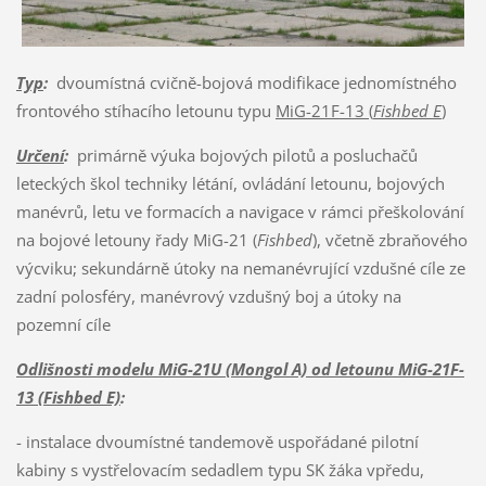
Typ
:
dvoumístná cvičně-bojová modifikace jednomístného
frontového stíhacího letounu typu
MiG-21F-13 (
Fishbed E
)
Určení
:
primárně výuka bojových pilotů a posluchačů
leteckých škol techniky létání, ovládání letounu, bojových
manévrů, letu ve formacích a navigace v rámci přeškolování
na bojové letouny řady MiG-21 (
Fishbed
), včetně zbraňového
výcviku; sekundárně útoky na nemanévrující vzdušné cíle ze
zadní polosféry, manévrový vzdušný boj a útoky na
pozemní cíle
Odlišnosti modelu MiG-21U (Mongol A) od letounu MiG-21F-
13 (Fishbed E)
:
- instalace dvoumístné tandemově uspořádané pilotní
kabiny s vystřelovacím sedadlem typu SK žáka vpředu,