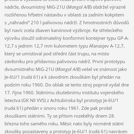
nádrže, dvoumístný MiG-21U (
Mongol A/B
) obdržel výrazně
rozšířenou hřbetní nástavbu v oblasti za zadním kokpitem
s „náhradní“ 210 l palivovou nádrží. Z hmotnostních důvodů
byl navíc zcela zbaven kanónové výzbroje. Ke střeleckého
výcviku sloužil odnímatelný konformní kontejner typu GP-A-
12,7 s jedním 12,7 mm kulometem typu Afanasjev A-12,7,
který se umisťoval pod střední část trupu, na místo
závěsníku pro přídavnou palivovou nádrž. První prototypu
dvoumístného MiG-21U (
Mongol A/B
) vešel ve známost jako
Je-6U/1 (rudá 61) a k závodním zkouškám byl předán na
podzim roku 1960. Do oblak se tento stroj poprvé vydal dne
17. října 1960. Státnímu zkušebnímu institutu vojenského
letectva (GK NII VVS) z Achtubinska byl prototyp Je-6U/1
(rudá 61) předán v únoru roku 1961. Zde pak prošel
zkouškami státními. Ty se přitom rozeběhly dnem 28.
března toho samého roku. Měsíc nato byly nicméně státní
zkoušky pozastaveny a prototyp Je-6U/1 (rudá 61) navrácen