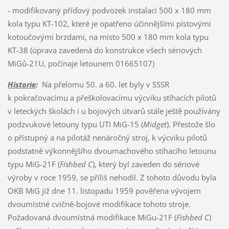
- modifikovaný příďový podvozek instalací 500 x 180 mm
kola typu KT-102, které je opatřeno účinnějšími pístovými
kotoučovými brzdami, na místo 500 x 180 mm kola typu
KT-38 (úprava zavedená do konstrukce všech sériových
MiGů-21U, počínaje letounem 01665107)
Historie
:
Na přelomu 50. a 60. let byly v SSSR
k pokračovacímu a přeškolovacímu výcviku stíhacích pilotů
v leteckých školách i u bojových útvarů stále ještě používány
podzvukové letouny typu UTI MiG-15 (
Midget
). Přestože šlo
o přístupný a na pilotáž nenáročný stroj, k výcviku pilotů
podstatně výkonnějšího dvoumachového stíhacího letounu
typu MiG-21F (
Fishbed C
), který byl zaveden do sériové
výroby v roce 1959, se příliš nehodil. Z tohoto důvodu byla
OKB MiG již dne 11. listopadu 1959 pověřena vývojem
dvoumístné cvičně-bojové modifikace tohoto stroje.
Požadovaná dvoumístná modifikace MiGu-21F (
Fishbed C
)