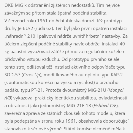
OKB MiG k odstranění zjištěních nedostatků. Tím nejvíce
závažným se přitom stala špatná podélná stabilita.
V červenci roku 1961 do Achtubinska dorazil též prototyp
druhý Je-6U/2 (rudá 62). Ten byl jako první opatřen instalací
„náhradní“ 210 l palivové nádrže uvnitř hřbetní nástavby. Za
účelem zlepšení podélné stability navíc obdržel instalaci 40
kg balastní vyvažovací zátěže přímo za regulačním kuželem
příďového vstupu vzduchu. Od prototypu prvního se ale
tento stroj odlišoval též instalací aktivního odpovídače typu
SOD-57 (
Cross Up
), modifikovaného autopilota typu KAP-2
(s automatickou korekcí na výšku a rychlost) a brzdícího
padáku typu PT-21. Protože dvoumístný MiG-21U (
Mongol
A/B
) vykazoval prakticky identickou stabilitou, ovladatelností
a obratností jako jednomístný MiG-21F-13 (
Fishbed C/E
),
závěrečná zpráva ze státních zkoušek tohoto modelu, která
byla podepsána v srpnu roku 1961, obsahovala doporučující
stanovisko k sériové výrobě. Státní komise nicméně měla k