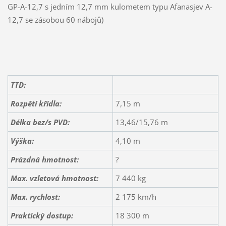
GP-A-12,7 s jedním 12,7 mm kulometem typu Afanasjev A-
12,7 se zásobou 60 nábojů)
TTD:
Rozpětí křídla:
7,15 m
Délka bez/s PVD:
13,46/15,76 m
Výška:
4,10 m
Prázdná hmotnost:
?
Max. vzletová hmotnost:
7 440 kg
Max. rychlost:
2 175 km/h
Praktický dostup:
18 300 m