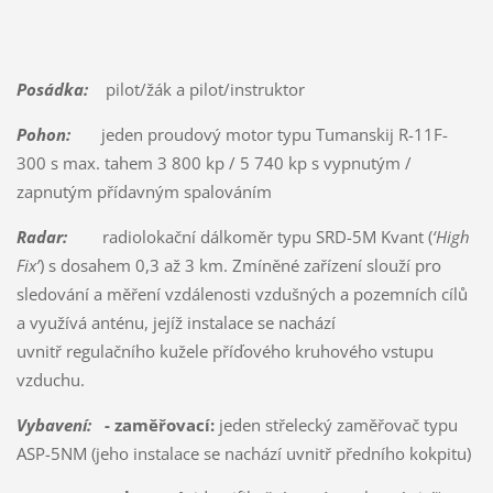
Posádka:
pilot/žák a pilot/instruktor
Pohon:
jeden proudový motor typu Tumanskij R-11F-
300 s max. tahem 3 800 kp / 5 740 kp s vypnutým /
zapnutým přídavným spalováním
Radar:
radiolokační dálkoměr typu SRD-5M Kvant (
‘High
Fix’
) s dosahem 0,3 až 3 km. Zmíněné zařízení slouží pro
sledování a měření vzdálenosti vzdušných a pozemních cílů
a využívá anténu, jejíž instalace se nachází
uvnitř regulačního kužele příďového kruhového vstupu
vzduchu.
Vybavení:
- zaměřovací:
jeden střelecký zaměřovač typu
ASP-5NM (jeho instalace se nachází uvnitř předního kokpitu)