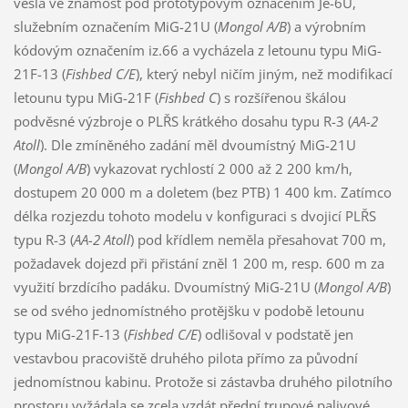
vešla ve známost pod prototypovým označením Je-6U,
služebním označením MiG-21U (
Mongol A/B
) a výrobním
kódovým označením iz.66 a vycházela z letounu typu MiG-
21F-13 (
Fishbed C/E
), který nebyl ničím jiným, než modifikací
letounu typu MiG-21F (
Fishbed C
) s rozšířenou škálou
podvěsné výzbroje o PLŘS krátkého dosahu typu R-3 (
AA-2
Atoll
). Dle zmíněného zadání měl dvoumístný MiG-21U
(
Mongol A/B
) vykazovat rychlostí 2 000 až 2 200 km/h,
dostupem 20 000 m a doletem (bez PTB) 1 400 km. Zatímco
délka rozjezdu tohoto modelu v konfiguraci s dvojicí PLŘS
typu R-3 (
AA-2 Atoll
) pod křídlem neměla přesahovat 700 m,
požadavek dojezd při přistání zněl 1 200 m, resp. 600 m za
využití brzdícího padáku. Dvoumístný MiG-21U (
Mongol A/B
)
se od svého jednomístného protějšku v podobě letounu
typu MiG-21F-13 (
Fishbed C/E
) odlišoval v podstatě jen
vestavbou pracoviště druhého pilota přímo za původní
jednomístnou kabinu. Protože si zástavba druhého pilotního
prostoru vyžádala se zcela vzdát přední trupové palivové