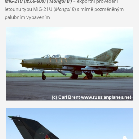
MiG-21U (iz.66-600) (‘Mongol B’)
– exportní provedení
letounu typu MiG-21U (
Mongol B
) s mírně pozměněným
palubním vybavením