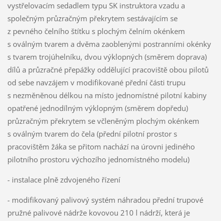
vystřelovacím sedadlem typu SK instruktora vzadu a
společným průzračným překrytem sestávajícím se
z pevného čelního štítku s plochým čelním okénkem
s oválným tvarem a dvěma zaoblenými postranními okénky
s tvarem trojúhelníku, dvou výklopných (směrem doprava)
dílů a průzračné přepážky oddělující pracoviště obou pilotů
od sebe navzájem v modifikované přední části trupu
s nezměněnou délkou na místo jednomístné pilotní kabiny
opatřené jednodílným výklopným (směrem dopředu)
průzračným překrytem se včleněným plochým okénkem
s oválným tvarem do čela (přední pilotní prostor s
pracovištěm žáka se přitom nachází na úrovni jediného
pilotního prostoru výchozího jednomístného modelu)
- instalace plně zdvojeného řízení
- modifikovaný palivový systém náhradou přední trupové
pružné palivové nádrže kovovou 210 l nádrží, která je