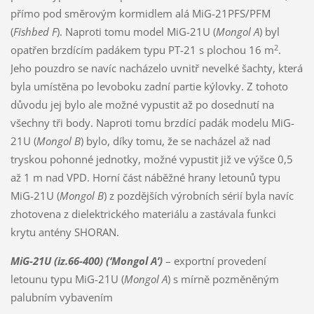
přímo pod směrovým kormidlem alá MiG-21PFS/PFM
(
Fishbed F
). Naproti tomu model MiG-21U (
Mongol A
) byl
2
opatřen brzdícím padákem typu PT-21 s plochou 16 m
.
Jeho pouzdro se navíc nacházelo uvnitř nevelké šachty, která
byla umístěna po levoboku zadní partie kýlovky. Z tohoto
důvodu jej bylo ale možné vypustit až po dosednutí na
všechny tři body. Naproti tomu brzdící padák modelu MiG-
21U (
Mongol B
) bylo, díky tomu, že se nacházel až nad
tryskou pohonné jednotky, možné vypustit již ve výšce 0,5
až 1 m nad VPD. Horní část náběžné hrany letounů typu
MiG-21U (
Mongol B
) z pozdějších výrobních sérií byla navíc
zhotovena z dielektrického materiálu a zastávala funkci
krytu antény SHORAN.
MiG-21U (iz.66-400) (‘Mongol A’)
– exportní provedení
letounu typu MiG-21U (
Mongol A
) s mírně pozměněným
palubním vybavením