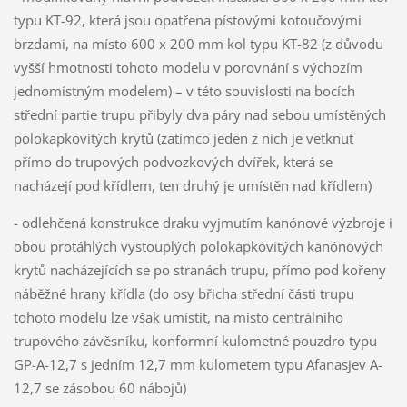
typu KT-92, která jsou opatřena pístovými kotoučovými
brzdami, na místo 600 x 200 mm kol typu KT-82 (z důvodu
vyšší hmotnosti tohoto modelu v porovnání s výchozím
jednomístným modelem) – v této souvislosti na bocích
střední partie trupu přibyly dva páry nad sebou umístěných
polokapkovitých krytů (zatímco jeden z nich je vetknut
přímo do trupových podvozkových dvířek, která se
nacházejí pod křídlem, ten druhý je umístěn nad křídlem)
- odlehčená konstrukce draku vyjmutím kanónové výzbroje i
obou protáhlých vystouplých polokapkovitých kanónových
krytů nacházejících se po stranách trupu, přímo pod kořeny
náběžné hrany křídla (do osy břicha střední části trupu
tohoto modelu lze však umístit, na místo centrálního
trupového závěsníku, konformní kulometné pouzdro typu
GP-A-12,7 s jedním 12,7 mm kulometem typu Afanasjev A-
12,7 se zásobou 60 nábojů)