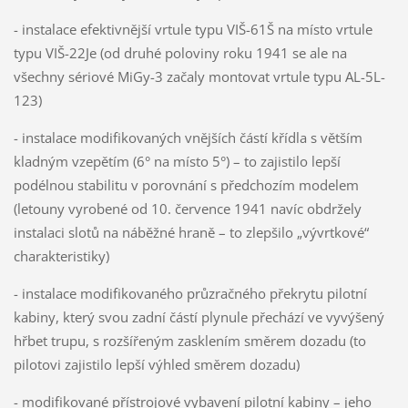
- instalace efektivnější vrtule typu VIŠ-61Š na místo vrtule
typu VIŠ-22Je (od druhé poloviny roku 1941 se ale na
všechny sériové MiGy-3 začaly montovat vrtule typu AL-5L-
123)
- instalace modifikovaných vnějších částí křídla s větším
kladným vzepětím (6° na místo 5°) – to zajistilo lepší
podélnou stabilitu v porovnání s předchozím modelem
(letouny vyrobené od 10. července 1941 navíc obdržely
instalaci slotů na náběžné hraně – to zlepšilo „vývrtkové“
charakteristiky)
- instalace modifikovaného průzračného překrytu pilotní
kabiny, který svou zadní částí plynule přechází ve vyvýšený
hřbet trupu, s rozšířeným zasklením směrem dozadu (to
pilotovi zajistilo lepší výhled směrem dozadu)
- modifikované přístrojové vybavení pilotní kabiny – jeho