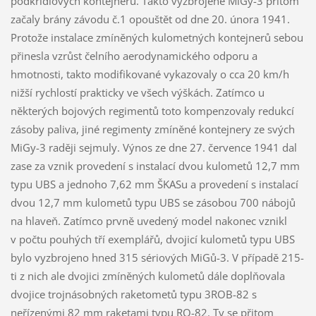
podkřídlových kontejnerů. Takto vyzbrojené MiGy-3 přitom
začaly brány závodu č.1 opouštět od dne 20. února 1941.
Protože instalace zmíněných kulometných kontejnerů sebou
přinesla vzrůst čelního aerodynamického odporu a
hmotnosti, takto modifikované vykazovaly o cca 20 km/h
nižší rychlostí prakticky ve všech výškách. Zatímco u
některých bojových regimentů toto kompenzovaly redukcí
zásoby paliva, jiné regimenty zmíněné kontejnery ze svých
MiGy-3 raději sejmuly. Výnos ze dne 27. července 1941 dal
zase za vznik provedení s instalací dvou kulometů 12,7 mm
typu UBS a jednoho 7,62 mm ŠKASu a provedení s instalací
dvou 12,7 mm kulometů typu UBS se zásobou 700 nábojů
na hlaveň. Zatímco prvně uvedený model nakonec vznikl
v počtu pouhých tří exemplářů, dvojicí kulometů typu UBS
bylo vyzbrojeno hned 315 sériových MiGů-3. V případě 215-
ti z nich ale dvojici zmíněných kulometů dále doplňovala
dvojice trojnásobných raketometů typu 3ROB-82 s
neřízenými 82 mm raketami typu RO-82. Ty se přitom