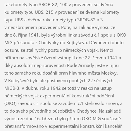
raketomety typu 3ROB-82, 100 v provedení se dvěma
kulomety typu UBS, 215 v provedení se dvěma kulomety
typu UBS a dvěma raketomety typu 3ROB-82 a 3
v neozbrojeném provedení. Poté, na základě výnosu ze
dne 8. října 1941, byla výrobní linka závodu č.1 spolu s OKO
MiG přesunuta z Chodynky do Kujbyševa. Důvodem tohoto
odsunu se stal rychlý postup německých vojsk. Němci
přitom na sovětské území vstoupili dne 22. června 1941 a
díky absolutní nepřipravenosti Rudé Armády ještě v říjnu
toho samého roku dosáhli bran hlavního města Moskvy.
V Kujbyševě bylo ale postaveno pouhých 22 sériových
MiGů-3. V dubnu roku 1942 se totiž v reakci na ústup
německých vojsk experimentální konstrukční oddělení
(OKO) závodu č.1 spolu se závodem č.1 stěhovalo znovu, a
to do svého původního působiště v Chodynce. Na základě
výnosu ze dne 16. března bylo přitom OKO MiG současně
přetransformováno v experimentální konstrukční kancelář