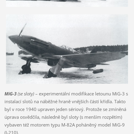
MiG-3
(se sloty)
– experimentální modifikace letounu MiG-3 s
instalací slotů na náběžné hraně vnějších částí křídla. Takto
byl v roce 1940 upraven jeden sériový. Protože se zmíněná
úprava osvědčila, následně byl sloty (s menším rozpětím)
vybaven též motorem typu M-82A poháněný model MiG-9
(I-210).