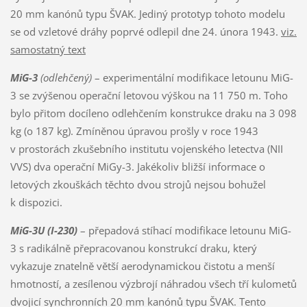
20 mm kanónů typu ŠVAK. Jediný prototyp tohoto modelu
se od vzletové dráhy poprvé odlepil dne 24. února 1943.
viz.
samostatný text
MiG-3
(odlehčený)
– experimentální modifikace letounu MiG-
3 se zvýšenou operační letovou výškou na 11 750 m. Toho
bylo přitom docíleno odlehčením konstrukce draku na 3 098
kg (o 187 kg). Zmíněnou úpravou prošly v roce 1943
v prostorách zkušebního institutu vojenského letectva (NII
VVS) dva operační MiGy-3. Jakékoliv bližší informace o
letových zkouškách těchto dvou strojů nejsou bohužel
k dispozici.
MiG-3U (I-230)
– přepadová stíhací modifikace letounu MiG-
3 s radikálně přepracovanou konstrukcí draku, který
vykazuje znatelně větší aerodynamickou čistotu a menší
hmotností, a zesílenou výzbrojí náhradou všech tří kulometů
dvojicí synchronních 20 mm kanónů typu ŠVAK. Tento