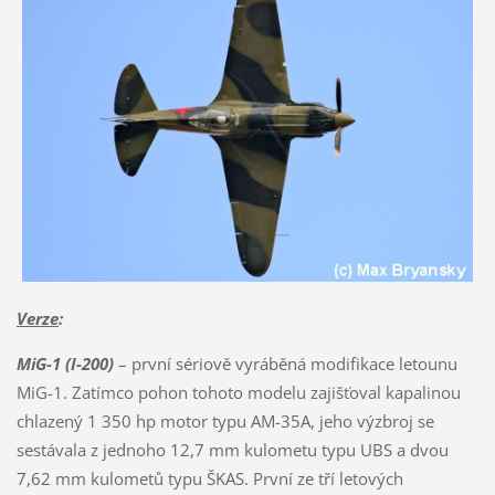
Verze
:
MiG-1 (I-200)
– první sériově vyráběná modifikace letounu
MiG-1. Zatímco pohon tohoto modelu zajišťoval kapalinou
chlazený 1 350 hp motor typu AM-35A, jeho výzbroj se
sestávala z jednoho 12,7 mm kulometu typu UBS a dvou
7,62 mm kulometů typu ŠKAS. První ze tří letových