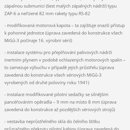
zápalnou submunicí (šest malých zápalných nádrží) typu
ZAP-6 a neřízené 82 mm rakety typu RS-82
- modifikovaná motorová kapota – ta zajišťuje snazší přístup
k pohonné jednotce (úprava zavedená do konstrukce všech
MiGů-3 počínaje 16. výrobní sérií)
- instalace systému pro přeplňování palivových nádrží
inertním plynem v podobě ochlazených motorových spalin –
to zamezuje výbuchu v případě jejich průstřelu (úprava
zavedená do konstrukce všech sériových MiGů-3
vyrobených od druhé poloviny roku 1941)
- instalace modifikované pilotní sedačky se silnějším
pancéřováním opěradla – 9 mm na místo 8 mm (úprava
zavedená do konstrukce až pozdějších sériových strojů)
- vestavba neprůstřelného skla do čelního štítku
průzračného překrytu pilotní kabiny (úprava zavedená do