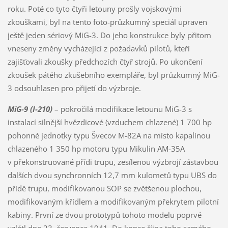
roku. Poté co tyto čtyři letouny prošly vojskovými
zkouškami, byl na tento foto-průzkumný speciál upraven
ještě jeden sériový MiG-3. Do jeho konstrukce byly přitom
vneseny změny vycházející z požadavků pilotů, kteří
zajišťovali zkoušky předchozích čtyř strojů. Po ukončení
zkoušek pátého zkušebního exempláře, byl průzkumný MiG-
3 odsouhlasen pro přijetí do výzbroje.
MiG-9 (I-210)
– pokročilá modifikace letounu MiG-3 s
instalací silnější hvězdicové (vzduchem chlazené) 1 700 hp
pohonné jednotky typu Švecov M-82A na místo kapalinou
chlazeného 1 350 hp motoru typu Mikulin AM-35A
v překonstruované přídi trupu, zesílenou výzbrojí zástavbou
dalších dvou synchronních 12,7 mm kulometů typu UBS do
přídě trupu, modifikovanou SOP se zvětšenou plochou,
modifikovaným křídlem a modifikovaným překrytem pilotní
kabiny. První ze dvou prototypů tohoto modelu poprvé
vzlétl dne 23. července 1941. Do konce října toho samého