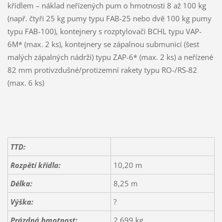
křídlem – náklad neřízených pum o hmotnosti 8 až 100 kg
(např. čtyři 25 kg pumy typu FAB-25 nebo dvě 100 kg pumy
typu FAB-100), kontejnery s rozptylovači BCHL typu VAP-
6M* (max. 2 ks), kontejnery se zápalnou submunicí (šest
malých zápalných nádrží) typu ZAP-6* (max. 2 ks) a neřízené
82 mm protivzdušné/protizemní rakety typu RO-/RS-82
(max. 6 ks)
TTD:
Rozpětí křídla:
10,20 m
Délka:
8,25 m
Výška:
?
Prázdná hmotnost:
2 699 kg