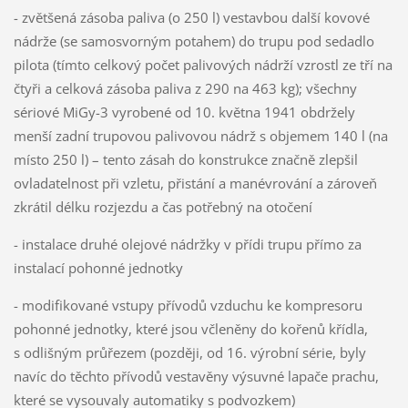
- zvětšená zásoba paliva (o 250 l) vestavbou další kovové
nádrže (se samosvorným potahem) do trupu pod sedadlo
pilota (tímto celkový počet palivových nádrží vzrostl ze tří na
čtyři a celková zásoba paliva z 290 na 463 kg); všechny
sériové MiGy-3 vyrobené od 10. května 1941 obdržely
menší zadní trupovou palivovou nádrž s objemem 140 l (na
místo 250 l) – tento zásah do konstrukce značně zlepšil
ovladatelnost při vzletu, přistání a manévrování a zároveň
zkrátil délku rozjezdu a čas potřebný na otočení
- instalace druhé olejové nádržky v přídi trupu přímo za
instalací pohonné jednotky
- modifikované vstupy přívodů vzduchu ke kompresoru
pohonné jednotky, které jsou včleněny do kořenů křídla,
s odlišným průřezem (později, od 16. výrobní série, byly
navíc do těchto přívodů vestavěny výsuvné lapače prachu,
které se vysouvaly automatiky s podvozkem)