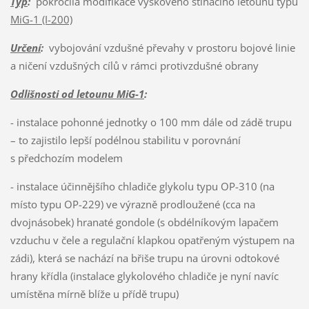
Typ
:
pokročilá modifikace výškového stíhacího letounu typu
MiG-1 (I-200)
Určení
:
vybojování vzdušné převahy v prostoru bojové linie
a ničení vzdušných cílů v rámci protivzdušné obrany
Odlišnosti od letounu MiG-1
:
- instalace pohonné jednotky o 100 mm dále od zádě trupu
– to zajistilo lepší podélnou stabilitu v porovnání
s předchozím modelem
- instalace účinnějšího chladiče glykolu typu OP-310 (na
místo typu OP-229) ve výrazně prodloužené (cca na
dvojnásobek) hranaté gondole (s obdélníkovým lapačem
vzduchu v čele a regulační klapkou opatřeným výstupem na
zádi), která se nachází na břiše trupu na úrovni odtokové
hrany křídla (instalace glykolového chladiče je nyní navíc
umístěna mírně blíže u přídě trupu)