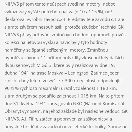
NII VVS přitom tento neúspěch svedl na motory, neboť
vykazovaly vyšší spotřebou paliva (o 10 až 15 %), než
deklaroval výrobní závod č.24. Představitelé závodu č.1 ale
s tímto závěrem nesouhlasili, protože zkušební technici GK
NII VVS při vyjadřování zmíněných hodnot opomněli provést
korekci na letovou výšku a navíc byly tyto hodnoty
naměřeny se špatně seřízenými motory. Zmíněnou
hypotézu závodu č.1 přitom potvrdily zkušební lety dalších
dvou sériových MiGů-3, které byly realizovány dne 19.
dubna 1941 na trase Moskva – Leningrad. Zatímco jeden
z nich tehdy letem ve výšce 7 300 m rychlostí odpovídající
90-ti % rychlosti maximální urazil vzdálenost 1 180 km,
s tím druhým se podařilo zalétnout 1 015 km. Na to přitom
dne 31. května 1941 zareagovalo NKO (Národní Komisariát
Obrany) výnosem, na jehož základě byl následně vedoucí GK
NII VVS, A.I. Filin, zatčen a popraven za záškodnictví a
úmyslné brzdění v zavádění nové letecké techniky. Současně