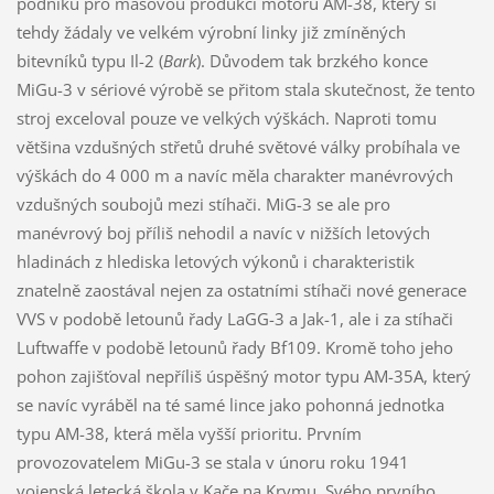
podniku pro masovou produkci motoru AM-38, který si
tehdy žádaly ve velkém výrobní linky již zmíněných
bitevníků typu Il-2 (
Bark
). Důvodem tak brzkého konce
MiGu-3 v sériové výrobě se přitom stala skutečnost, že tento
stroj exceloval pouze ve velkých výškách. Naproti tomu
většina vzdušných střetů druhé světové války probíhala ve
výškách do 4 000 m a navíc měla charakter manévrových
vzdušných soubojů mezi stíhači. MiG-3 se ale pro
manévrový boj příliš nehodil a navíc v nižších letových
hladinách z hlediska letových výkonů i charakteristik
znatelně zaostával nejen za ostatními stíhači nové generace
VVS v podobě letounů řady LaGG-3 a Jak-1, ale i za stíhači
Luftwaffe v podobě letounů řady Bf109. Kromě toho jeho
pohon zajišťoval nepříliš úspěšný motor typu AM-35A, který
se navíc vyráběl na té samé lince jako pohonná jednotka
typu AM-38, která měla vyšší prioritu. Prvním
provozovatelem MiGu-3 se stala v únoru roku 1941
vojenská letecká škola v Kače na Krymu. Svého prvního