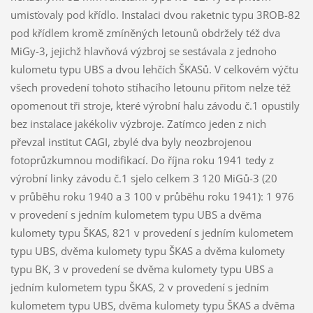
umisťovaly pod křídlo. Instalaci dvou raketnic typu 3ROB-82
pod křídlem kromě zmíněných letounů obdržely též dva
MiGy-3, jejichž hlavňová výzbroj se sestávala z jednoho
kulometu typu UBS a dvou lehčích ŠKASů. V celkovém výčtu
všech provedení tohoto stíhacího letounu přitom nelze též
opomenout tři stroje, které výrobní halu závodu č.1 opustily
bez instalace jakékoliv výzbroje. Zatímco jeden z nich
převzal institut CAGI, zbylé dva byly neozbrojenou
fotoprůzkumnou modifikací. Do října roku 1941 tedy z
výrobní linky závodu č.1 sjelo celkem 3 120 MiGů-3 (20
v průběhu roku 1940 a 3 100 v průběhu roku 1941): 1 976
v provedení s jedním kulometem typu UBS a dvěma
kulomety typu ŠKAS, 821 v provedení s jedním kulometem
typu UBS, dvěma kulomety typu ŠKAS a dvěma kulomety
typu BK, 3 v provedení se dvěma kulomety typu UBS a
jedním kulometem typu ŠKAS, 2 v provedení s jedním
kulometem typu UBS, dvěma kulomety typu ŠKAS a dvěma