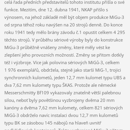
celá řada předních představitelů tohoto institutu přišla o své
funkce. Mezitím, dne 12. dubna 1941, NKAP přišlo s
výnosem, na jehož základě měl být objem produkce MiGu-3
od srpna téhož roku navýšen na 20 strojů denně. Do konce
roku 1941 tedy mělo brány závodu č.1 opustit celkem 4 295
těchto strojů. V průběhu sériové výroby byly do konstrukce
MiGu-3 průběžně vnášeny změny, které měly vést ke
zlepšení jeho provozních možností. Změny se přitom dotkly
též i výzbroje. Více jak polovina sériových MiGů-3, celkem
1 976 exemplářů, obdržela, stejně jako starší MiG-1, trojici
synchronních kulometů, jeden 12,7 mm kulomet typu UBS a
dva 7,62 mm kulomety typu ŠKAS. Protože ale německé
Messerschmitty Bf109 vykazovaly znatelně větší palebnou
silou, neboť byly povětšinou vyzbrojeny dvěma 20 mm
kanóny a dvěma 7,62 mm kulomety, celkem 821 sériových
MiGů-3 obdrželo navíc instalaci dvou 12,7 mm kulometů
typu BK se zásobou 145 nábojů na hlaveň uvnitř