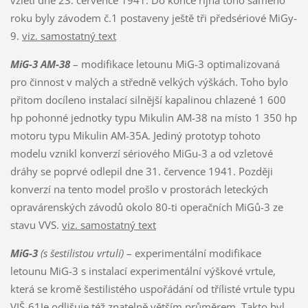
roku byly závodem č.1 postaveny ještě tři předsériové MiGy-
9.
viz. samostatný text
MiG-3 AM-38
– modifikace letounu MiG-3 optimalizovaná
pro činnost v malých a středně velkých výškách. Toho bylo
přitom docíleno instalací silnější kapalinou chlazené 1 600
hp pohonné jednotky typu Mikulin AM-38 na místo 1 350 hp
motoru typu Mikulin AM-35A. Jediný prototyp tohoto
modelu vznikl konverzí sériového MiGu-3 a od vzletové
dráhy se poprvé odlepil dne 31. července 1941. Později
konverzí na tento model prošlo v prostorách leteckých
opravárenských závodů okolo 80-ti operačních MiGů-3 ze
stavu VVS.
viz. samostatný text
MiG-3
(s šestilistou vrtulí)
– experimentální modifikace
letounu MiG-3 s instalací experimentální výškové vrtule,
která se kromě šestilistého uspořádání od třílisté vrtule typu
VIŠ-61Je odlišuje též znatelně větším průměrem. Takto byl