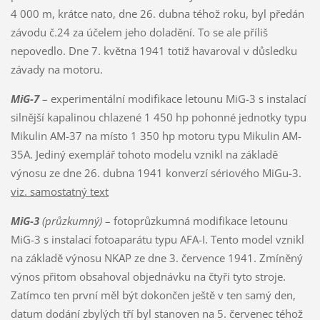
4 000 m, krátce nato, dne 26. dubna téhož roku, byl předán
závodu č.24 za účelem jeho doladění. To se ale příliš
nepovedlo. Dne 7. května 1941 totiž havaroval v důsledku
závady na motoru.
MiG-7
– experimentální modifikace letounu MiG-3 s instalací
silnější kapalinou chlazené 1 450 hp pohonné jednotky typu
Mikulin AM-37 na místo 1 350 hp motoru typu Mikulin AM-
35A. Jediný exemplář tohoto modelu vznikl na základě
výnosu ze dne 26. dubna 1941 konverzí sériového MiGu-3.
viz. samostatný text
MiG-3
(průzkumný)
– fotoprůzkumná modifikace letounu
MiG-3 s instalací fotoaparátu typu AFA-I. Tento model vznikl
na základě výnosu NKAP ze dne 3. července 1941. Zmíněný
výnos přitom obsahoval objednávku na čtyři tyto stroje.
Zatímco ten první měl být dokončen ještě v ten samý den,
datum dodání zbylých tří byl stanoven na 5. červenec téhož