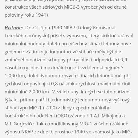
konstrukce všech sériových MiGů-3 vyrobených od druhé
poloviny roku 1941)
Historie
:
Dne 2. října 1940 NKAP (Lidový Komisariát
Leteckého průmyslu) přišel s výnosem, který striktně určoval
minimální hodnoty doletu pro všechny stíhací letouny nové
generace. Zatímco jednomotorové stíhače měly být dle
zmíněného nařízení schopny při rychlosti odpovídající 0,9
násobku rychlosti maximální urazit vzdálenost nejméně
1 000 km, dolet dvoumotorových stíhacích letounů měl při
rychlosti odpovídající 0,8 násobku rychlosti maximální činit
minimálně 2 000 km. Mezi letouny, kterých se toto nařízení
týkalo, přitom patřil i jednomístný jednomotorový výškový
stíhač typu MiG-1 (I-200) z dílny experimentálního
konstrukčního oddělení (OKO) závodu č.1 A.I. Mikojana a
M.I. Gurjeviče. Takto modifikovaný MiG-1 vešel na základě
výnosu NKAP ze dne 9. prosince 1940 ve známost jako MiG-