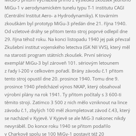
MiGu-1 v aerodynamickém tunelu typu T-1 institutu CAGI
(Centrální Institut Aero- a Hydrodynamiky). K továrním
zkouškám byl prototyp MiGu-3 předán dne 21. října 1940.
Od vzletové dráhy se přitom tento stroj poprvé odlepil dne
29. října téhož roku. Na konci listopadu 1940 jej pak převzal
Zkušební institut vojenského letectva (GK NII VVS), který měl
na starosti program státních zkoušek. První sériový
exemplář MiGu-3 byl zároveň 101. sériovým letounem
z řady I-200 v celkovém pořadí. Brány závodu č.1 přitom
tento stroj opustil dne 20. prosince 1940. Tomu dne 9.
prosince 1940 předcházel výnos NKAP, který obsahoval
výrobní plány na rok 1941. Ty přitom počítaly s 3 600-ti
těmito stroji. Zatímco 3 500 z nich mělo vzniknout na lince
závodu č.1, zbylých 100 měl zkompletovat závod č.43, který
se nacházel v Kyjevě. V Kyjevě se ale MiG-3 nakonec nikdy
nevyráběl. Do konce roku 1940 se přitom podařilo
v Charkově spolu se 100 MiGy-1 postavit též 20