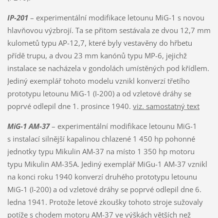
IP-201
– experimentální modifikace letounu MiG-1 s novou
hlavňovou výzbrojí. Ta se přitom sestávala ze dvou 12,7 mm
kulometů typu AP-12,7, které byly vestavěny do hřbetu
přídě trupu, a dvou 23 mm kanónů typu MP-6, jejichž
instalace se nacházela v gondolách umístěných pod křídlem.
Jediný exemplář tohoto modelu vznikl konverzí třetího
prototypu letounu MiG-1 (I-200) a od vzletové dráhy se
poprvé odlepil dne 1. prosince 1940.
viz. samostatný text
MiG-1 AM-37
– experimentální modifikace letounu MiG-1
s instalací silnější kapalinou chlazené 1 450 hp pohonné
jednotky typu Mikulin AM-37 na místo 1 350 hp motoru
typu Mikulin AM-35A. Jediný exemplář MiGu-1 AM-37 vznikl
na konci roku 1940 konverzí druhého prototypu letounu
MiG-1 (I-200) a od vzletové dráhy se poprvé odlepil dne 6.
ledna 1941. Protože letové zkoušky tohoto stroje sužovaly
potíže s chodem motoru AM-37 ve výškách větších než