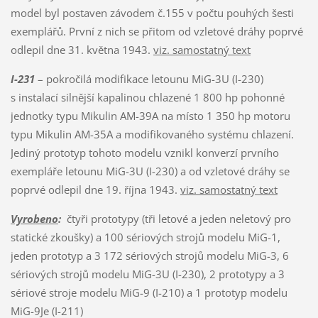
model byl postaven závodem č.155 v počtu pouhých šesti
exemplářů. První z nich se přitom od vzletové dráhy poprvé
odlepil dne 31. května 1943.
viz. samostatný text
I-231
– pokročilá modifikace letounu MiG-3U (I-230)
s instalací silnější kapalinou chlazené 1 800 hp pohonné
jednotky typu Mikulin AM-39A na místo 1 350 hp motoru
typu Mikulin AM-35A a modifikovaného systému chlazení.
Jediný prototyp tohoto modelu vznikl konverzí prvního
exempláře letounu MiG-3U (I-230) a od vzletové dráhy se
poprvé odlepil dne 19. října 1943.
viz. samostatný text
Vyrobeno
:
čtyři prototypy (tři letové a jeden neletový pro
statické zkoušky) a 100 sériových strojů modelu MiG-1,
jeden prototyp a 3 172 sériových strojů modelu MiG-3, 6
sériových strojů modelu MiG-3U (I-230), 2 prototypy a 3
sériové stroje modelu MiG-9 (I-210) a 1 prototyp modelu
MiG-9Je (I-211)