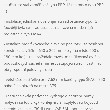
součástí se stal zaměřovač typu PBP-1A (na místo typu PBP-
1)
- instalace jednokanálové přijímací radiostanice typu RSI-1
(později byla tato radiostanice nahrazena modernější
radiostanicí typu RSI-4)
- instalace modifikovaného hlavního podvozku se zesílenou
konstrukcí a většími 650 x 200 mm koly (na místo 600 x
180 mm kol) – to si vyžádalo zavést modifikovaná dvířka
podvozkových šachet s mírně vystupující střední částí nad
obrys spodní poloviny trupu
- větší zásoba střeliva pro 7,62 mm kanóny typu ŠKAS – 750
nábojů na hlaveň na místo 375-ti
- rozšířená škála podvěsné výzbroje o neřízené pumy
malých ráží (od 8 kg), kontejnery s rozptylovači bojových
chemických látek (BCHL) typu VAP-6M, kontejnery se