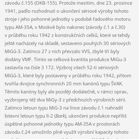
závodu č.155 (OKB-155). Protože mezitím, dne 23. prosince
1941, padlo rozhodnutí o ukončení sériové výroby tohoto
stroje i jeho pohonné jednotky v podobě řadového motoru
typu AM-35A, v Moskvě bylo nakonec (závody č.1 a č.30)
v průběhu roku 1942 z konstrukčních celků, které se tehdy
ještě nacházely na skladě, sestaveno pouhých 30 sériových
MiGů-3. Zatímco 27 z nich převzalo VVS, zbylé tři byly
dodány VMF. Tímto se celková kvantita produkce MiGu-3
zastavila na čísle 3 172. Výzbroj všech 52-ti sériových
MiGů-3, které byly postaveny v průběhu roku 1942, přitom
tvořila dvojice synchronních 20 mm kanónů typu ŠVAK.
Těmito kanóny byly ale později dodatečně, v rámci oprav,
vyzbrojeny též dva MiGy-3 z předchozích výrobních sérií.
Zatímco letoun typu MiG-3 na lince závodu č.1 nahradil
bitevní letoun typu Il-2 (
Bark
), ukončení produkce nepříliš
úspěšné pohonné jednotky typu AM-35A v prostorách
závodu č.24 umožnilo plně využít výrobní kapacity tohoto