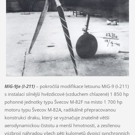
MiG-9Je (I-211)
– pokročilá modifikace letounu MiG-9 (I-211)
s instalací silnější hvězdicové (vzduchem chlazené) 1 850 hp
pohonné jednotky typu Švecov M-82F na místo 1 700 hp
motoru typu Švecov M-82A, radikálně přepracovanou
konstrukcí draku, který se vyznačuje znatelně větší
aerodynamickou čistotu a menší hmotností, a zesílenou
výzbrojí náhradou všech pěti kulometů dvojicí synchronních