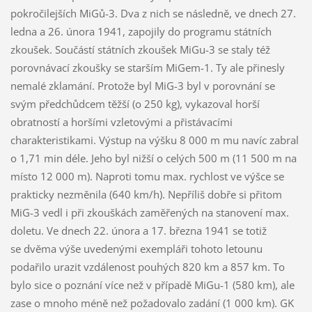
pokročilejších MiGů-3. Dva z nich se následně, ve dnech 27.
ledna a 26. února 1941, zapojily do programu státních
zkoušek. Součástí státních zkoušek MiGu-3 se staly též
porovnávací zkoušky se starším MiGem-1. Ty ale přinesly
nemalé zklamání. Protože byl MiG-3 byl v porovnání se
svým předchůdcem těžší (o 250 kg), vykazoval horší
obratností a horšími vzletovými a přistávacími
charakteristikami. Výstup na výšku 8 000 m mu navíc zabral
o 1,71 min déle. Jeho byl nižší o celých 500 m (11 500 m na
místo 12 000 m). Naproti tomu max. rychlost ve výšce se
prakticky nezměnila (640 km/h). Nepříliš dobře si přitom
MiG-3 vedl i při zkouškách zaměřených na stanovení max.
doletu. Ve dnech 22. února a 17. března 1941 se totiž
se dvěma výše uvedenými exempláři tohoto letounu
podařilo urazit vzdálenost pouhých 820 km a 857 km. To
bylo sice o poznání více než v případě MiGu-1 (580 km), ale
zase o mnoho méně než požadovalo zadání (1 000 km). GK