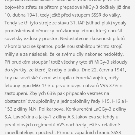
bojového střetu se přitom přepadové MiGy-3 dočkaly již dne
10. dubna 1941, tedy ještě před vstupem SSSR do války.
Tehdy se tři tyto stroje ze stavu 31. IAP (stíhací pluk) vydaly
pronásledovat německý průzkumný letoun, který narušil
sovětský vzdušný prostor. Nedostatečné zkušenosti pilotů
v kombinaci se špatnou podélnou stabilitou těchto strojů
měly ale za následek, že ke svému cíly nakonec nedolétly.
Při prudkém stoupání totiž všechny tyto tři MiGy-3 sklouzly
do vývrtky, ze které již nebylo úniku. Dne 22. června 1941,
kdy na sovětské území vstoupila německá vojska, měly
letouny typu MiG-1/-3 u prvoliniových útvarů VVS 37%-ní
zastoupení. Zbylých 63% pak připadalo vesměs na
obstarožní dvouplošníky a jednoplošníky řady I-15, I-16 a I-
153 z dílny N.N. Polikarpova. Konkurenční LaGGy-3 z dílny
S.A. Lavočkina a Jaky-1 z dílny A.S. Jakovleva se tehdy u
prvoliniových regimentů VVS nacházely ještě v relativně
zanedbatelných počtech. Přímo u západních hranic SSSR