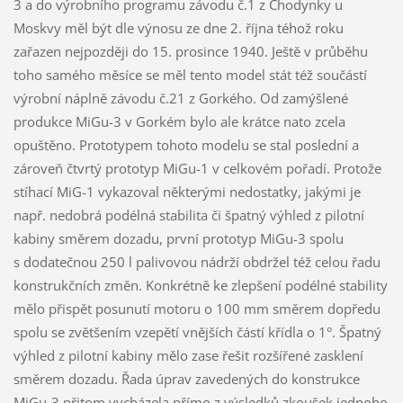
3 a do výrobního programu závodu č.1 z Chodynky u
Moskvy měl být dle výnosu ze dne 2. října téhož roku
zařazen nejpozději do 15. prosince 1940. Ještě v průběhu
toho samého měsíce se měl tento model stát též součástí
výrobní náplně závodu č.21 z Gorkého. Od zamýšlené
produkce MiGu-3 v Gorkém bylo ale krátce nato zcela
opuštěno. Prototypem tohoto modelu se stal poslední a
zároveň čtvrtý prototyp MiGu-1 v celkovém pořadí. Protože
stíhací MiG-1 vykazoval některými nedostatky, jakými je
např. nedobrá podélná stabilita či špatný výhled z pilotní
kabiny směrem dozadu, první prototyp MiGu-3 spolu
s dodatečnou 250 l palivovou nádrží obdržel též celou řadu
konstrukčních změn. Konkrétně ke zlepšení podélné stability
mělo přispět posunutí motoru o 100 mm směrem dopředu
spolu se zvětšením vzepětí vnějších částí křídla o 1°. Špatný
výhled z pilotní kabiny mělo zase řešit rozšířené zasklení
směrem dozadu. Řada úprav zavedených do konstrukce
MiGu-3 přitom vycházela přímo z výsledků zkoušek jednoho