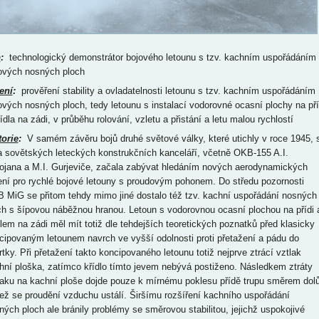
p
:
technologický demonstrátor bojového letounu s tzv. kachním uspořádáním
ových nosných ploch
ení
:
prověření stability a ovladatelnosti letounu s tzv. kachním uspořádáním
ových nosných ploch, tedy letounu s instalací vodorovné ocasní plochy na pří
ídla na zádi, v průběhu rolování, vzletu a přistání a letu malou rychlostí
torie
:
V samém závěru bojů druhé světové války, které utichly v roce 1945, 
a sovětských leteckých konstrukčních kanceláří, včetně OKB-155 A.I.
ojana a M.I. Gurjeviče, začala zabývat hledáním nových aerodynamických
ení pro rychlé bojové letouny s proudovým pohonem. Do středu pozornosti
 MiG se přitom tehdy mimo jiné dostalo též tzv. kachní uspořádání nosných
ch s šípovou náběžnou hranou. Letoun s vodorovnou ocasní plochou na přídi 
dlem na zádi měl mít totiž dle tehdejších teoretických poznatků před klasicky
cipovaným letounem navrch ve vyšší odolnosti proti přetažení a pádu do
rtky. Při přetažení takto koncipovaného letounu totiž nejprve ztrácí vztlak
hní ploška, zatímco křídlo tímto jevem nebývá postiženo. Následkem ztráty
laku na kachní ploše dojde pouze k mírnému poklesu přídě trupu směrem dolů
ež se proudění vzduchu ustálí. Širšímu rozšíření kachního uspořádání
ných ploch ale bránily problémy se směrovou stabilitou, jejichž uspokojivé