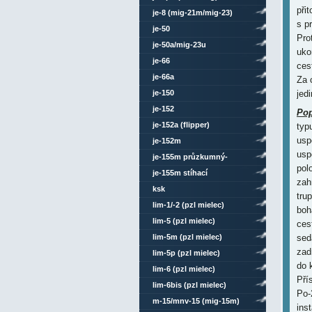
při
je-8 (mig-21m/mig-23)
s p
je-50
Pro
je-50a/mig-23u
uko
je-66
ces
je-66a
Za 
je-150
jed
je-152
Pop
je-152a (flipper)
typ
usp
je-152m
usp
je-155m průzkumný-
pol
bombardovací
je-155m stíhací
zah
ksk
tru
lim-1/-2 (pzl mielec)
boh
lim-5 (pzl mielec)
ces
lim-5m (pzl mielec)
sed
zad
lim-5p (pzl mielec)
do 
lim-6 (pzl mielec)
Pří
lim-6bis (pzl mielec)
Po-
m-15/mnv-15 (mig-15m)
ins