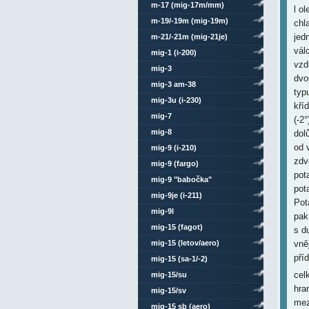
m-17 (mig-17m/mm)
l o
m-19/-19m (mig-19m)
chl
jed
m-21/-21m (mig-21je)
vál
mig-1 (i-200)
vzd
mig-3
dvo
mig-3 am-38
typ
mig-3u (i-230)
kří
mig-7
(-2
mig-8
dol
od 
mig-9 (i-210)
zdv
mig-9 (fargo)
pot
mig-9 "babočka"
pot
mig-9je (i-211)
Pot
mig-9l
pak
mig-15 (fagot)
s d
mig-15 (letov/aero)
vně
pří
mig-15 (sa-1/-2)
cel
mig-15/su
hra
mig-15/sv
mez
mig-15 sb (aero)