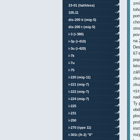
zmí
23-01 (faithless)
toho
105.11
pom
dis-200 it (mig-5)
cho
dis-200 t (mig-5)
str
i-3 (i-380)
pov
na 
i-3p (i-410)
Des
i-3u (i-420)
67-
i-7k
pop
i-7u
let
i-75
zář
i-220 (mig-11)
zko
zku
i-221 (mig-7)
výz
i-222 (mig-7)
nad
i-224 (mig-7)
Ty 
i-225
obd
i-231
plo
i-250
pro
i-270 (type 11)
ins
roz
i-301t (ft-2) "ll"