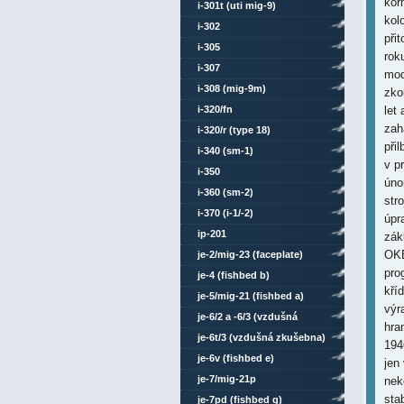
kor
i-301t (uti mig-9)
kol
i-302
při
i-305
rok
i-307
mod
i-308 (mig-9m)
zko
i-320/fn
let
zah
i-320/r (type 18)
při
i-340 (sm-1)
v p
i-350
úno
i-360 (sm-2)
str
i-370 (i-1/-2)
úpr
ip-201
zák
OKB
je-2/mig-23 (faceplate)
pro
je-4 (fishbed b)
kří
je-5/mig-21 (fishbed a)
výr
je-6/2 a -6/3 (vzdušná
hra
zkušebna)
je-6t/3 (vzdušná zkušebna)
194
je-6v (fishbed e)
jen
je-7/mig-21p
nek
sta
je-7pd (fishbed g)