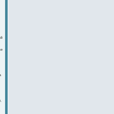
di
se
a
,