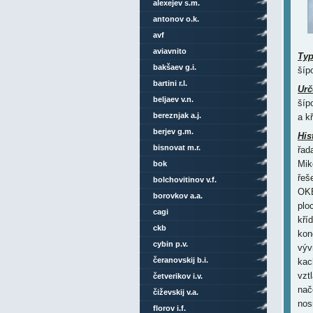
alexejev s.m.
antonov o.k.
avf
aviavnito
Ty
bakšaev g.i.
šíp
bartini r.l.
Urč
beljaev v.n.
šíp
bereznjak a.j.
a kř
berjev g.m.
His
bisnovat m.r.
řad
Mik
bok
řeš
bolchovitinov v.f.
OKB
borovkov a.a.
plo
cagi
kří
ckb
kon
cybin p.v.
výv
čeranovskij b.i.
kac
vzt
četverikov i.v.
nač
čiževskij v.a.
nos
florov i.f.