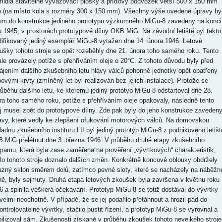
midla stavitelné vyvažovací plošky a příďový podvozek větší 500 x 150 mm
o (na místo kola s rozměry 300 x 150 mm). Všechny výše uvedené úpravy by
tom do konstrukce jediného prototypu výzkumného MiGu-8 zavedeny na konci
u 1945, v prostorách prototypové dílny OKB MiG. Na závodní letiště byl takto
ifikovaný jediný exemplář MiGu-8 vytažen dne 14. února 1946. Letové
ušky tohoto stroje se opět rozeběhly dne 21. února toho samého roku. Tento
 ale provázely potíže s přehříváním oleje o 20°C. Z tohoto důvodu byly před
ájením dalšího zkušebního letu hlavy válců pohonné jednotky opět opatřeny
lbovými kryty (zmíněný let byl realizován bez jejich instalace). Protože se
růběhu dalšího letu, ke kterému jediný prototyp MiGu-8 odstartoval dne 28.
ra toho samého roku, potíže s přehříváním oleje opakovaly, následně tento
oj musel zpět do prototypové dílny. Zde pak byly do jeho konstrukce zaveden
avy, které vedly ke zlepšení ofukování motorových válců. Na domovskou
ladnu zkušebního institutu LII byl jediný prototyp MiGu-8 z podnikového letišt
 MiG přelétnut dne 3. března 1946. V průběhu druhé etapy zkušebního
gramu, která byla zase zaměřena na prověření „vývrtkových“ charakteristik,
dlo tohoto stroje doznalo dalších změn. Konkrétně koncové oblouky obdržely
azný sklon směrem dolů, zatímco pevné sloty, které se nacházely na náběžn
ně, byly sejmuty. Druhá etapa letových zkoušek byla završena v květnu roku
6 a splnila veškerá očekávání. Prototyp MiGu-8 se totiž dostával do vývrtky
 velmi neochotně. V případě, že se jej podařilo přetáhnout a hrozil pád do
ontrolovatelné vývrtky, stačilo pustit řízení, a prototyp MiGu-8 se vyrovnal a
bilizoval sám. Zkušenosti získané v průběhu zkoušek tohoto nevelkého stroje