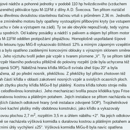
lejové nádrže a pohonné jednotky v podobě 110 hp hvězdicového (vzduchem
azeného) pětiválce typu M-11FM z dílny A.D. Švecova. Ten přitom roztáčel
nu dřevěnou dvoulistou stavitelnou tlačnou vrtuli s průměrem 2,36 m. Jednotli
ce zmíněného motoru byly opatřeny vystouplými přilbovými kryty (se vstupe
uchu v čele a výstupem na zádi). Ty se ale obvykle nepoužívaly, tedy vyjma
u spodních. Od kabiny posádky a nádrží s palivem a olejem byl přitom motor
u M-11FM oddělen protipožární přepážkou. Hornoplošně uspořádané šípové
dlo letounu typu MiG-8 vykazovalo štíhlostí 12% a mírným záporným vzepětí
°) a bylo opatřeno zaoblenými koncovými oblouky s výrazným sklonem směr
ů. Jeho výztuhu tvořil jeden pár vzpěr s tvarem písmene „V“. Ty se přitom táh
vzpěr hlavního podvozku přibližně do poloviny rozpětí (zde byla uchycena též
ojená SOP). Náběžná hrana křídla MiGu-8 svírala úhel šípu 20° a byla
ažena, až po přední nosník, překližkou. Z překližky byl přitom zhotoven též
ah částí křídla v oblasti zakotvení nosných vzpěr a svislých ocasních ploch.
ah zbytku plochy křídla MiGu-8 byl plátěný. Kostra křídla tohoto stroje měla
 celodřevěnou konstrukci. Jeho mechanizaci tvořila pouze křidélka typu Frise
uralovou kostrou a plátěným potahem. Jejich instalace se přitom nacházela n
jších částech odtokové hrany (vně instalace zdvojené SOP). Trojúhelníkové
ďové kachní plošky měly obdobnou konstrukci, jako křídlo a vykazovaly
2
kovou plochou 2,7 m
, rozpětím 3,5 m a úhlem náběhu +2°. Na jejich odtokov
ně se nacházela výšková kormidla s duralovou kostrou a plátěným potahem a
ními úhly vychýlení ±25°. Výšková kormidla MiGu-8 byla navíc opatřena