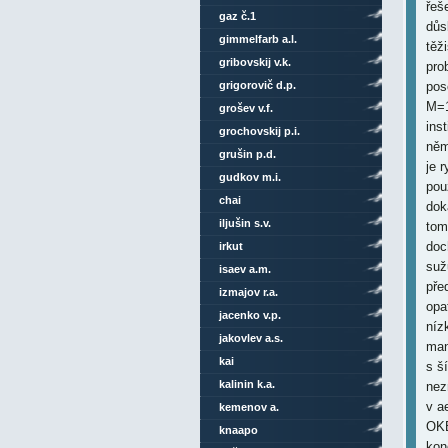
řeš
gaz č.1
důs
gimmelfarb a.l.
těž
gribovskij v.k.
pro
grigorovič d.p.
pos
M=1
grošev v.f.
ins
grochovskij p.i.
něm
grušin p.d.
je 
gudkov m.i.
pou
chai
dok
iljušin s.v.
tom
doc
irkut
suž
isaev a.m.
pře
izmajov r.a.
opa
jacenko v.p.
níz
jakovlev a.s.
man
kai
s š
kalinin k.a.
nez
v a
kemenov a.
OKB
knaapo
kon