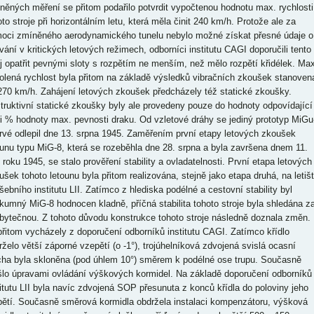
něných měření se přitom podařilo potvrdit vypočtenou hodnotu max. rychlosti
to stroje při horizontálním letu, která měla činit 240 km/h. Protože ale za
oci zmíněného aerodynamického tunelu nebylo možné získat přesné údaje o
vání v kritických letových režimech, odborníci institutu CAGI doporučili tento
oj opatřit pevnými sloty s rozpětím ne menším, než mělo rozpětí křidélek. Max
olená rychlost byla přitom na základě výsledků vibračních zkoušek stanoven
270 km/h. Zahájení letových zkoušek předcházely též statické zkoušky.
truktivní statické zkoušky byly ale provedeny pouze do hodnoty odpovídající
ti % hodnoty max. pevnosti draku. Od vzletové dráhy se jediný prototyp MiGu
rvé odlepil dne 13. srpna 1945. Zaměřením první etapy letových zkoušek
ounu typu MiG-8, která se rozeběhla dne 28. srpna a byla završena dnem 11.
í roku 1945, se stalo prověření stability a ovladatelnosti. První etapa letových
ušek tohoto letounu byla přitom realizována, stejně jako etapa druhá, na letišt
šebního institutu LII. Zatímco z hlediska podélné a cestovní stability byl
kumný MiG-8 hodnocen kladně, příčná stabilita tohoto stroje byla shledána z
bytečnou. Z tohoto důvodu konstrukce tohoto stroje následně doznala změn.
přitom vycházely z doporučení odborníků institutu CAGI. Zatímco křídlo
rželo větší záporné vzepětí (o -1°), trojúhelníková zdvojená svislá ocasní
cha byla skloněna (pod úhlem 10°) směrem k podélné ose trupu. Současně
šlo úpravami ovládání výškových kormidel. Na základě doporučení odborníků
titutu LII byla navíc zdvojená SOP přesunuta z konců křídla do poloviny jeho
pětí. Současně směrová kormidla obdržela instalaci kompenzátoru, výšková