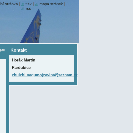
ní stránka
|
tisk
|
mapa stránek
|
rss
jan
Kontakt
Horák Martin
Pardubice
chuichi.nagumo(zavináč)seznam.cz