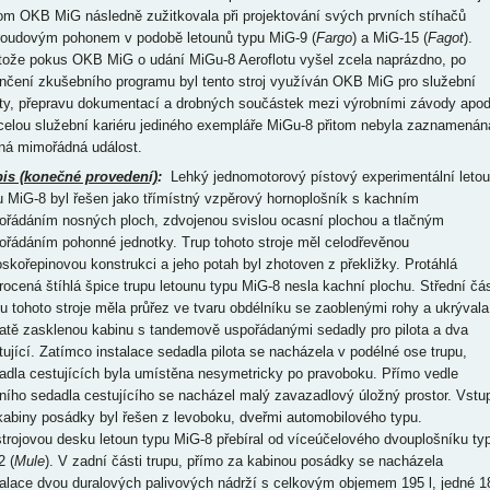
tom OKB MiG následně zužitkovala při projektování svých prvních stíhačů
roudovým pohonem v podobě letounů typu MiG-9 (
Fargo
) a MiG-15 (
Fagot
).
tože pokus OKB MiG o udání MiGu-8 Aeroflotu vyšel zcela naprázdno, po
nčení zkušebního programu byl tento stroj využíván OKB MiG pro služební
ty, přepravu dokumentací a drobných součástek mezi výrobními závody apod
celou služební kariéru jediného exempláře MiGu-8 přitom nebyla zaznamenán
iná mimořádná událost.
is (konečné provedení)
:
Lehký jednomotorový pístový experimentální leto
u MiG-8 byl řešen jako třímístný vzpěrový hornoplošník s kachním
ořádáním nosných ploch, zdvojenou svislou ocasní plochou a tlačným
ořádáním pohonné jednotky. Trup tohoto stroje měl celodřevěnou
oskořepinovou konstrukci a jeho potah byl zhotoven z překližky. Protáhlá
rocená štíhlá špice trupu letounu typu MiG-8 nesla kachní plochu. Střední čá
pu tohoto stroje měla průřez ve tvaru obdélníku se zaoblenými rohy a ukrývala
atě zasklenou kabinu s tandemově uspořádanými sedadly pro pilota a dva
tující. Zatímco instalace sedadla pilota se nacházela v podélné ose trupu,
adla cestujících byla umístěna nesymetricky po pravoboku. Přímo vedle
ního sedadla cestujícího se nacházel malý zavazadlový úložný prostor. Vstu
kabiny posádky byl řešen z levoboku, dveřmi automobilového typu.
strojovou desku letoun typu MiG-8 přebíral od víceúčelového dvouplošníku ty
2 (
Mule
). V zadní části trupu, přímo za kabinou posádky se nacházela
talace dvou duralových palivových nádrží s celkovým objemem 195 l, jedné 1