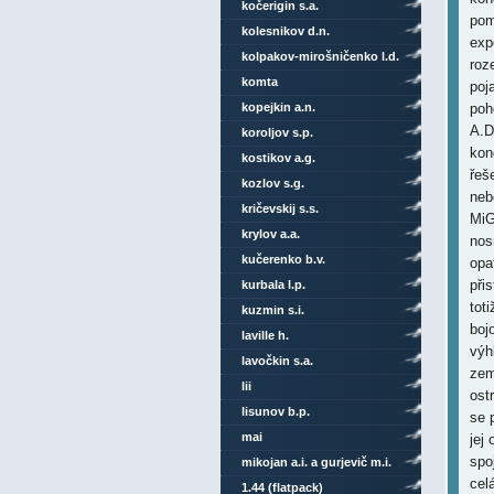
kočerigin s.a.
pom
kolesnikov d.n.
exp
kolpakov-mirošničenko l.d.
roz
komta
poj
kopejkin a.n.
poh
A.D
koroljov s.p.
kon
kostikov a.g.
řeš
kozlov s.g.
neb
kričevskij s.s.
MiG
krylov a.a.
nos
kučerenko b.v.
opa
při
kurbala l.p.
tot
kuzmin s.i.
boj
laville h.
výh
lavočkin s.a.
zem
lii
ost
lisunov b.p.
se 
mai
jej
spo
mikojan a.i. a gurjevič m.i.
cel
1.44 (flatpack)