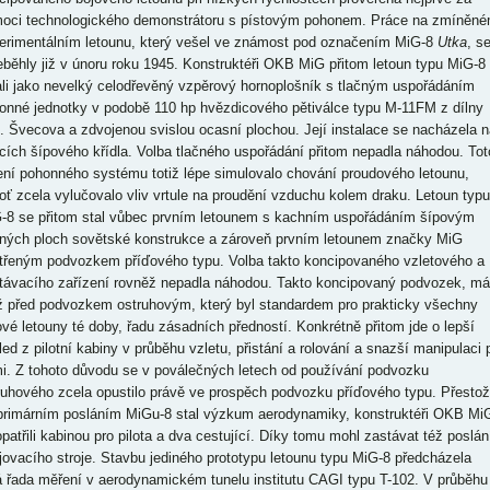
oci technologického demonstrátoru s pístovým pohonem. Práce na zmíněn
erimentálním letounu, který vešel ve známost pod označením MiG-8
Utka
, s
eběhly již v únoru roku 1945. Konstruktéři OKB MiG přitom letoun typu MiG-8
ali jako nevelký celodřevěný vzpěrový hornoplošník s tlačným uspořádáním
onné jednotky v podobě 110 hp hvězdicového pětiválce typu M-11FM z dílny
. Švecova a zdvojenou svislou ocasní plochou. Její instalace se nacházela n
cích šípového křídla. Volba tlačného uspořádání přitom nepadla náhodou. Tot
ení pohonného systému totiž lépe simulovalo chování proudového letounu,
oť zcela vylučovalo vliv vrtule na proudění vzduchu kolem draku. Letoun typu
-8 se přitom stal vůbec prvním letounem s kachním uspořádáním šípovým
ných ploch sovětské konstrukce a zároveň prvním letounem značky MiG
třeným podvozkem příďového typu. Volba takto koncipovaného vzletového a
stávacího zařízení rovněž nepadla náhodou. Takto koncipovaný podvozek, má
iž před podvozkem ostruhovým, který byl standardem pro prakticky všechny
ové letouny té doby, řadu zásadních předností. Konkrétně přitom jde o lepší
led z pilotní kabiny v průběhu vzletu, přistání a rolování a snazší manipulaci 
i. Z tohoto důvodu se v poválečných letech od používání podvozku
ruhového zcela opustilo právě ve prospěch podvozku příďového typu. Přesto
primárním posláním MiGu-8 stal výzkum aerodynamiky, konstruktéři OKB Mi
 opatřili kabinou pro pilota a dva cestující. Díky tomu mohl zastávat též poslán
jovacího stroje. Stavbu jediného prototypu letounu typu MiG-8 předcházela
á řada měření v aerodynamickém tunelu institutu CAGI typu T-102. V průběhu