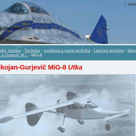
úvod
kého letectví
dní stránka
-
Technika
-
sovětská a ruská technika
-
Letecká technika
-
Miko
. a Gurjevič M.I.
-
MiG-8
kojan-Gurjevič MiG-8
Utka