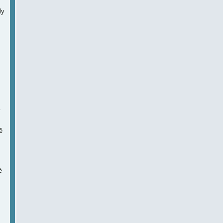
ly
y
ě
é