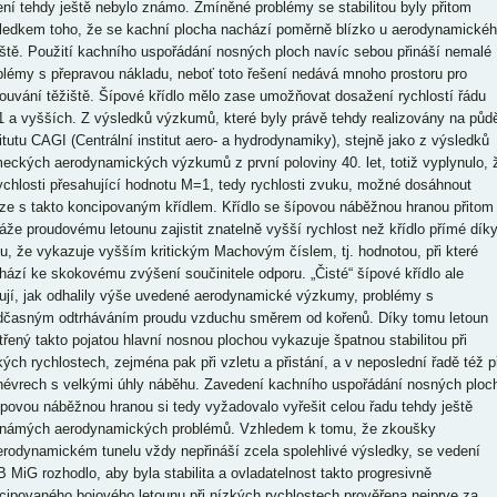
ení tehdy ještě nebylo známo. Zmíněné problémy se stabilitou byly přitom
ledkem toho, že se kachní plocha nachází poměrně blízko u aerodynamické
iště. Použití kachního uspořádání nosných ploch navíc sebou přináší nemalé
blémy s přepravou nákladu, neboť toto řešení nedává mnoho prostoru pro
ouvání těžiště. Šípové křídlo mělo zase umožňovat dosažení rychlostí řádu
 a vyšších. Z výsledků výzkumů, které byly právě tehdy realizovány na půd
titutu CAGI (Centrální institut aero- a hydrodynamiky), stejně jako z výsledků
eckých aerodynamických výzkumů z první poloviny 40. let, totiž vyplynulo, 
rychlosti přesahující hodnotu M=1, tedy rychlosti zvuku, možné dosáhnout
ze s takto koncipovaným křídlem. Křídlo se šípovou náběžnou hranou přitom
áže proudovému letounu zajistit znatelně vyšší rychlost než křídlo přímé dík
u, že vykazuje vyšším kritickým Machovým číslem, tj. hodnotou, při které
hází ke skokovému zvýšení součinitele odporu. „Čisté“ šípové křídlo ale
ují, jak odhalily výše uvedené aerodynamické výzkumy, problémy s
dčasným odtrháváním proudu vzduchu směrem od kořenů. Díky tomu letoun
třený takto pojatou hlavní nosnou plochou vykazuje špatnou stabilitou při
kých rychlostech, zejména pak při vzletu a přistání, a v neposlední řadě též př
évrech s velkými úhly náběhu. Zavedení kachního uspořádání nosných ploc
ípovou náběžnou hranou si tedy vyžadovalo vyřešit celou řadu tehdy ještě
námých aerodynamických problémů. Vzhledem k tomu, že zkoušky
erodynamickém tunelu vždy nepřináší zcela spolehlivé výsledky, se vedení
 MiG rozhodlo, aby byla stabilita a ovladatelnost takto progresivně
cipovaného bojového letounu při nízkých rychlostech prověřena nejprve za