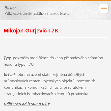
Ruslet
Velká encyklopedie ruského a čínského letectví
Mikojan-Gurjevič I-7K
Typ
:
pokročilá modifikace těžkého přepadového stíhacího
letounu typu
I-7U
Určení
:
obrana území státu, zejména důležitých
průmyslových center, vojenských objektů, pozemních
komunikací a komunikačních uzlů, před útokem
strategických bombardovacích letounů protivníka
Odlišnosti od letounu I-7U
: