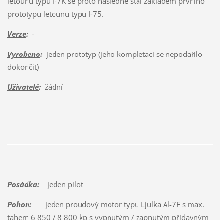
letounu typu I-7K se proto následně stal základem prvního
prototypu letounu typu I-75.
Verze
:
-
Vyrobeno
:
jeden prototyp (jeho kompletaci se nepodařilo
dokončit)
Uživatelé
:
žádní
Posádka:
jeden pilot
Pohon:
jeden proudový motor typu Ljulka Al-7F s max.
tahem 6 850 / 8 800 kp s vypnutým / zapnutým přídavným