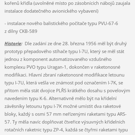
kořenů křídla (uvolněné místo po zásobnících nábojů zaujala
instalace dodatečného avionického vybavení)
- instalace nového balistického počítače typu PVU-67-6
z dílny CKB-589
Historie
:
Dle zadání ze dne 28. března 1956 měl být druhý
prototyp přepadového stíhače typu I-7U, který se měl stát
jednou z komponent automatizovaného vzdušného
komplexu PVO typu Uragan-1, dokončen v raketonosné
modifikaci. Hlavní zbraní raketonosné modifikace letounu
typu I-7U, která vešla ve známost pod označením I-7K, se
přitom měla stát dvojice PLŘS krátkého dosahu s povelovým
navedením typu K-6. Alternativně mělo být na křídelní
závěsníky letounu typu I-7K možné umístit dva raketové
bloky, každý s osmi 57 mm neřízenými raketami typu ARS-
57. Ty měla navíc doplňovat čtveřice výsuvných křídelních
rotačních raketnic typu ZP-4, každá se čtyřmi raketami typu