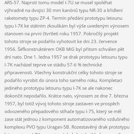
ARS-57. Naproti tomu model I-7U se musel spoléhat
výhradně na dvojici 30 mm kanónů typu NR-30 a křídlení
raketomety typu ZP-4. Termín předání prototypu letounu
typu I-7K ke státním zkouškám byl výše uvedeným výnosem
stanoven na první čtvrtletí roku 1957. Pokročilý projekt
tohoto stroje se podařilo vyhotovit ke dni 23. července
1956. Šéfkonstruktérem OKB MiG byl přitom schválen pět
dní nato. Dne 1. ledna 1957 se drak prototypu letounu typu
I-7K nacházel teprve ve stádiu 57-ti % technické
připravenosti. Všechny konstrukční celky tohoto stroje se
podařilo vyrobit do února toho samého roku. Kompletaci
jediného prototypu letounu typu I-7K se ale nakonec
dokončit nepodařilo. Krátce nato, výnosem ze dne 7. března
1957, byl totiž vývoj tohoto stroje zastaven ve prospěch
odvozeného přepadového stíhače typu I-75, který se měl
zase stát jednou z komponent automatizovaného vzdušného
komplexu PVO typu Uragan-5B. Rozestavěný drak prototypu