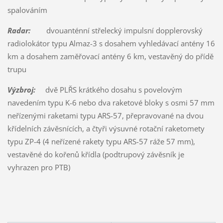
spalováním
Radar:
dvouanténní střelecký impulsní dopplerovský
radiolokátor typu Almaz-3 s dosahem vyhledávací antény 16
km a dosahem zaměřovací antény 6 km, vestavěný do přídě
trupu
Výzbroj:
dvě PLŘS krátkého dosahu s povelovým
navedením typu K-6 nebo dva raketové bloky s osmi 57 mm
neřízenými raketami typu ARS-57, přepravované na dvou
křídelních závěsnících, a čtyři výsuvné rotační raketomety
typu ZP-4 (4 neřízené rakety typu ARS-57 ráže 57 mm),
vestavěné do kořenů křídla (podtrupový závěsník je
vyhrazen pro PTB)