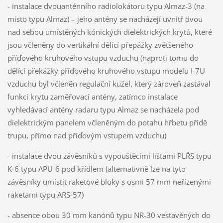
- instalace dvouanténního radiolokátoru typu Almaz-3 (na
místo typu Almaz) – jeho antény se nacházejí uvnitř dvou
nad sebou umístěných kónických dielektrických krytů, které
jsou včleněny do vertikální dělící přepážky zvětšeného
příďového kruhového vstupu vzduchu (naproti tomu do
dělící překážky příďového kruhového vstupu modelu I-7U
vzduchu byl včleněn regulační kužel, který zároveň zastával
funkci krytu zaměřovací antény, zatímco instalace
vyhledávací antény radaru typu Almaz se nacházela pod
dielektrickým panelem včleněným do potahu hřbetu přídě
trupu, přímo nad příďovým vstupem vzduchu)
- instalace dvou závěsníků s vypouštěcími lištami PLŘS typu
K-6 typu APU-6 pod křídlem (alternativně lze na tyto
závěsníky umístit raketové bloky s osmi 57 mm neřízenými
raketami typu ARS-57)
- absence obou 30 mm kanónů typu NR-30 vestavěných do