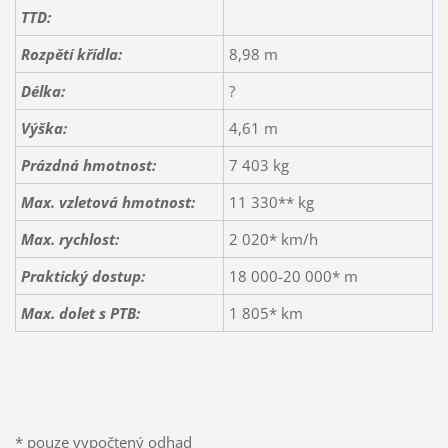
TTD:
Rozpětí křídla:
8,98 m
Délka:
?
Výška:
4,61 m
Prázdná hmotnost:
7 403 kg
Max. vzletová hmotnost:
11 330** kg
Max. rychlost:
2 020* km/h
Praktický dostup:
18 000-20 000* m
Max. dolet s PTB:
1 805* km
* pouze vypočtený odhad