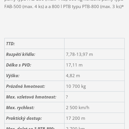
FAB-500 (max. 4 ks) a a 800 l PTB typu PTB-800 (max. 3 ks)*
TTD:
Rozpětí křídla:
7,78-13,97 m
Délka s PVD:
17,11 m
Výška:
4,82 m
Prázdná hmotnost:
10 700 kg
Max. vzletová hmotnost:
?
Max. rychlost:
2 500 km/h
Praktický dostup:
17 200 m
Max. dolet se 3 PTB-800:
2 700 km