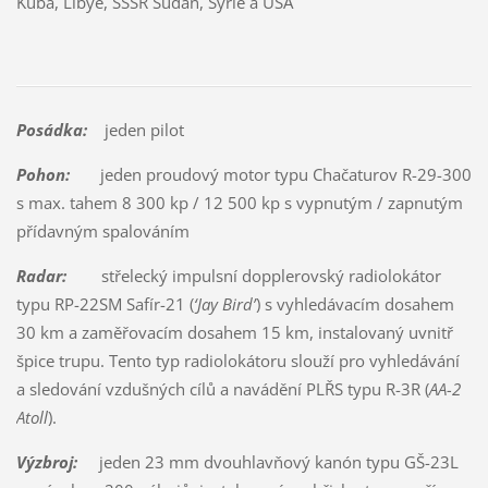
Kuba, Libye, SSSR Súdán, Sýrie a USA
Posádka:
jeden pilot
Pohon:
jeden proudový motor typu Chačaturov R-29-300
s max. tahem 8 300 kp / 12 500 kp s vypnutým / zapnutým
přídavným spalováním
Radar:
střelecký impulsní dopplerovský radiolokátor
typu RP-22SM Safír-21 (
‘Jay Bird’
) s vyhledávacím dosahem
30 km a zaměřovacím dosahem 15 km, instalovaný uvnitř
špice trupu. Tento typ radiolokátoru slouží pro vyhledávání
a sledování vzdušných cílů a navádění PLŘS typu R-3R (
AA-2
Atoll
).
Výzbroj:
jeden 23 mm dvouhlavňový kanón typu GŠ-23L