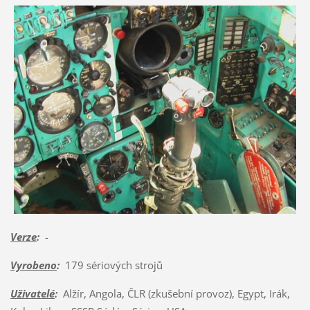
Verze
:
-
Vyrobeno
:
179 sériových strojů
Uživatelé
:
Alžír, Angola, ČLR (zkušební provoz), Egypt, Irák,