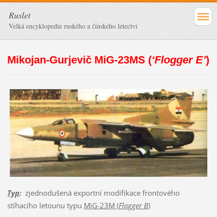
Ruslet
Velká encyklopedie ruského a čínského letectví
Mikojan-Gurjevič MiG-23MS (
‘Flogger E’
)
Typ
:
zjednodušená exportní modifikace frontového
stíhacího letounu typu
MiG-23M (
Flogger B
)