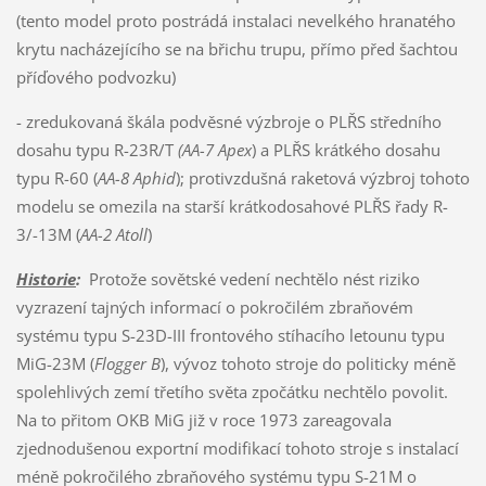
(tento model proto postrádá instalaci nevelkého hranatého
krytu nacházejícího se na břichu trupu, přímo před šachtou
příďového podvozku)
- zredukovaná škála podvěsné výzbroje o PLŘS středního
dosahu typu R-23R/T
(AA-7 Apex
) a PLŘS krátkého dosahu
typu R-60 (
AA-8 Aphid
); protivzdušná raketová výzbroj tohoto
modelu se omezila na starší krátkodosahové PLŘS řady R-
3/-13M (
AA-2 Atoll
)
Historie
:
Protože sovětské vedení nechtělo nést riziko
vyzrazení tajných informací o pokročilém zbraňovém
systému typu S-23D-III frontového stíhacího letounu typu
MiG-23M (
Flogger B
), vývoz tohoto stroje do politicky méně
spolehlivých zemí třetího světa zpočátku nechtělo povolit.
Na to přitom OKB MiG již v roce 1973 zareagovala
zjednodušenou exportní modifikací tohoto stroje s instalací
méně pokročilého zbraňového systému typu S-21M o