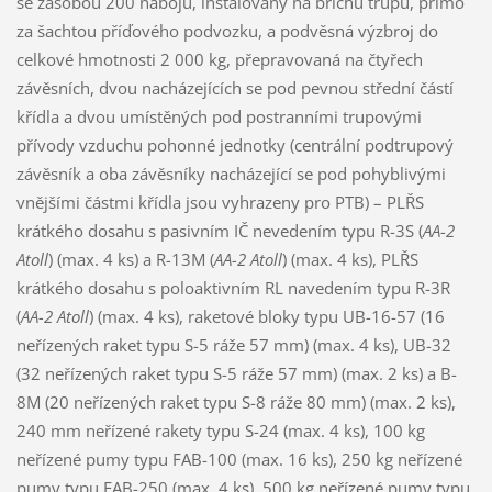
se zásobou 200 nábojů, instalovaný na břichu trupu, přímo
za šachtou příďového podvozku, a podvěsná výzbroj do
celkové hmotnosti 2 000 kg, přepravovaná na čtyřech
závěsních, dvou nacházejících se pod pevnou střední částí
křídla a dvou umístěných pod postranními trupovými
přívody vzduchu pohonné jednotky (centrální podtrupový
závěsník a oba závěsníky nacházející se pod pohyblivými
vnějšími částmi křídla jsou vyhrazeny pro PTB) – PLŘS
krátkého dosahu s pasivním IČ nevedením typu R-3S (
AA-2
Atoll
) (max. 4 ks) a R-13M (
AA-2 Atoll
) (max. 4 ks), PLŘS
krátkého dosahu s poloaktivním RL navedením typu R-3R
(
AA-2 Atoll
) (max. 4 ks), raketové bloky typu UB-16-57 (16
neřízených raket typu S-5 ráže 57 mm) (max. 4 ks), UB-32
(32 neřízených raket typu S-5 ráže 57 mm) (max. 2 ks) a B-
8M (20 neřízených raket typu S-8 ráže 80 mm) (max. 2 ks),
240 mm neřízené rakety typu S-24 (max. 4 ks), 100 kg
neřízené pumy typu FAB-100 (max. 16 ks), 250 kg neřízené
pumy typu FAB-250 (max. 4 ks), 500 kg neřízené pumy typu