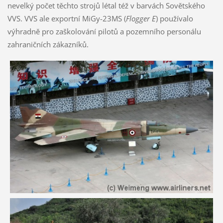
nevelký počet těchto strojů létal též v barvách Sovětského
VVS. VVS ale exportní MiGy-23MS (
Flogger E
) používalo
výhradně pro zaškolování pilotů a pozemního personálu
zahraničních zákazníků.