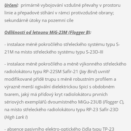
Určení
:
primárně vybojování vzdušné převahy v prostoru
linie a přepadové stíhání v rámci protivzdušné obrany;
sekundárně útoky na pozemní cíle
Odlišnosti od letounu MiG-23M (Flogger B)
:
- instalace méně pokročilého střeleckého systému typu S-
21M na místo střeleckého systému typu S-23D-III
- instalace méně pokročilého a méně výkonného střeleckého
radiolokátoru typu RP-22SM Safír-21 (
Jay Bird
) uvnitř
modifikované přídě trupu s méně robustním profilem a
výrazně menší ogivální dielektrickou špicí s obdobném
tvarem, jaký má příďový kryt radiolokátoru prvních
sériových exemplářů dvoumístného MiGu-23UB (
Flogger C
),
na místo střeleckého radiolokátoru typu RP-23 Safír-23D
(
High Lark I
)
- absence pasivního elektro-optického čidla typu TP-23