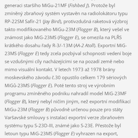
generaci staršího MiGu-21MF (
Fishbed J
). Protože byl
zmíněný zbraňový systém vystavěn na radiolokátoru typu
RP-22SM Safír-21 (
Jay Bird
), protivzdušná raketová výzbroj
takto modifikovaného MiGu-23M (
Flogger B
), který vešel ve
známost jako MiG-23MS (
Flogger E
), se omezila na PLŘS
krátkého dosahu řady R-3/-13M (
AA-2 Atoll
). Exportní MiG-
23MS (
Flogger E
) tedy zcela pozbýval schopnosti vedení boje
se vzdušnými cíly nacházejícími se na pozadí země nebo
mimo visuální kontakt. V letech 1973 až 1978 brány
moskevského závodu č.30 opustilo celkem 179 sériových
MiGů-23MS (
Flogger E
). Poté tento stroj ve výrobním
programu zmíněného podniku nahradil model MiG-23MF
(
Flogger B
), který nebyl ničím jiným, než exportní modifikací
MiGu-23M (
Flogger B
) původně určenou pouze pro státy
Varšavské smlouvy s instalací exportní verze zbraňovém
systému typu S-23D-III, známé jako S-23E. Přestože byl
letoun typu MiG-23MS (
Flogger E
) vyhrazen na export,